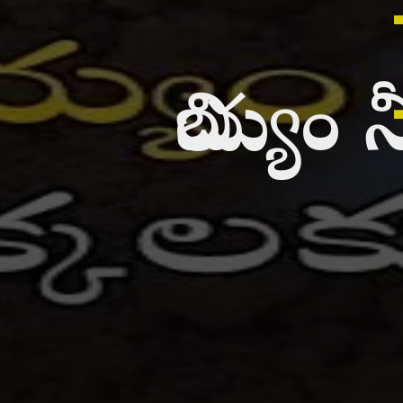
బియ్యం