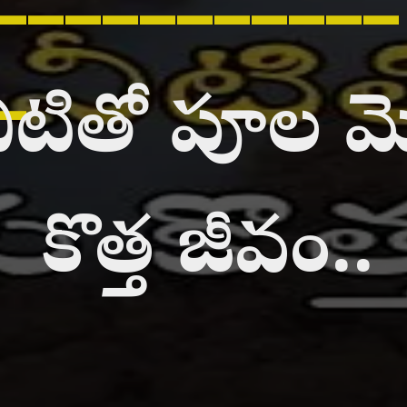
_
 నీటితో పూల 
కొత్త జీవం..