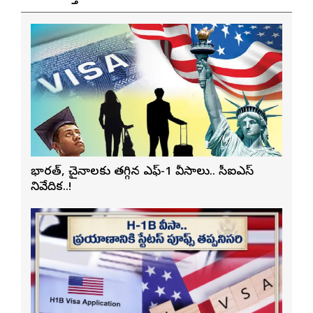
భారత్, చైనాలకు తగ్గిన ఎఫ్-1 వీసాలు.. సీఐఎస్
నివేదిక..!