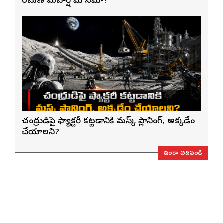
రమణ మహర్షి మౌనమా?
చంద్రుడిపై ఫ్యాక్టరీ కట్టడానికి మస్క్ ప్లానింగ్, అక్కడేం
చేయాలని?
ఇంకా చదవండి