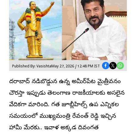
Published By: Vasishta
May 27, 2026 / 12:48 PM IST
హైదరాబాద్‌ నడిబొడ్డున ఉన్న అమీర్‌పేట మైత్రీవనం
చౌరస్తా ఇప్పుడు తెలంగాణ రాజకీయాలకు అసలైన
వేదికగా మారింది. గత
జూబ్లీహిల్స్
ఉప ఎన్నికల
సమయంలో ముఖ్యమంత్రి రేవంత్ రెడ్డి ఇచ్చిన
హామీ మేరకు.. ఇవాళ అక్కడ దివంగత