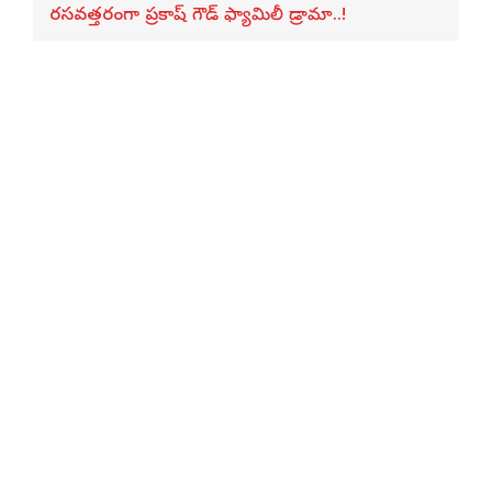
రసవత్తరంగా ప్రకాష్ గౌడ్ ఫ్యామిలీ డ్రామా..!