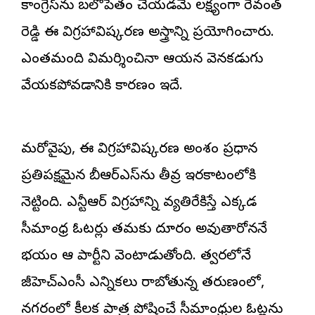
కాంగ్రెస్‌ను బలోపేతం చేయడమే లక్ష్యంగా రేవంత్
రెడ్డి ఈ విగ్రహావిష్కరణ అస్త్రాన్ని ప్రయోగించారు.
ఎంతమంది విమర్శించినా ఆయన వెనకడుగు
వేయకపోవడానికి కారణం ఇదే.
మరోవైపు, ఈ విగ్రహావిష్కరణ అంశం ప్రధాన
ప్రతిపక్షమైన బీఆర్ఎస్‌ను తీవ్ర ఇరకాటంలోకి
నెట్టింది. ఎన్టీఆర్ విగ్రహాన్ని వ్యతిరేకిస్తే ఎక్కడ
సీమాంధ్ర ఓటర్లు తమకు దూరం అవుతారోననే
భయం ఆ పార్టీని వెంటాడుతోంది. త్వరలోనే
జీహెచ్ఎంసీ ఎన్నికలు రాబోతున్న తరుణంలో,
నగరంలో కీలక పాత్ర పోషించే సీమాంధ్రుల ఓట్లను