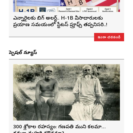
ఎన్నారైలకు బిగ్ అలర్ట్.. H-1B వీసాదారులకు
ప్రయాణ సమయంలో స్టేటస్ ప్రూఫ్స్ తప్పనిసరి..!
ఇంకా చదవండి
స్పెషల్ న్యూస్
300 శ్లోకాల రహస్యం: గణపతి ముని కలమా…