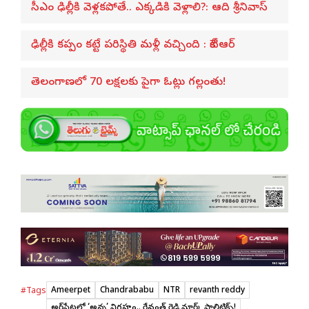
సీఎం ఢిల్లీకి వెళ్లకపోతే.. ఎక్కడికి వెళ్లాలి?: ఆది శ్రీనివాస్
ఢిల్లీకి కప్పం కట్టే పరిస్థితి మళ్లీ వచ్చింది : కేటీఆర్
తెలంగాణలో 70 లక్షలకు పైగా ఓట్లు గల్లంతు!
Ameerpet
Chandrababu
NTR
revanth reddy
#Tags
అమీర్‌పేటలో ‘అన్న’ విగ్రహం.. రేవంత్ రెడ్డి మార్క్ పాలిటిక్స్!