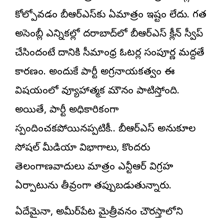
కోల్పోవడం బీఆర్ఎస్‌కు ఏమాత్రం ఇష్టం లేదు. గత
అసెంబ్లీ ఎన్నికల్లో హైదరాబాద్‌లో బీఆర్ఎస్ క్లీన్ స్వీప్
చేసిందంటే దానికి సీమాంధ్ర ఓటర్ల సంపూర్ణ మద్దతే
కారణం. అందుకే పార్టీ అగ్రనాయకత్వం ఈ
విషయంలో వ్యూహాత్మక మౌనం పాటిస్తోంది.
అయితే, పార్టీ అధికారికంగా
స్పందించకపోయినప్పటికీ.. బీఆర్ఎస్ అనుకూల
సోషల్ మీడియా విభాగాలు, కొందరు
తెలంగాణవాదులు మాత్రం ఎన్టీఆర్ విగ్రహ
ఏర్పాటును తీవ్రంగా తప్పుబడుతున్నారు.
ఏదేమైనా, అమీర్‌పేట మైత్రీవనం చౌరస్తాలోని