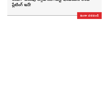
ప్లేటింగ్ ఇదే!
ఇంకా చదవండి