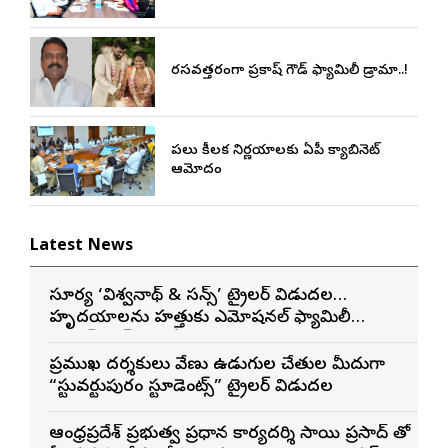
రసవత్తరంగా ప్రకాష్ గౌడ్ ఫ్యామిలీ డ్రామా..!
పలు కీలక నిర్ణయాలకు ఏపీ క్యాబినెట్
ఆమోదం
Latest News
సూర్య ‘విశ్వనాథ్ & సన్స్’ ట్రైలర్ విడుదల…
హృదయాలను హత్తుకునే ఎమోషనల్ ఫ్యామిలీ
ఎంటర్‌టైనర్‌గా భారీ అంచనాలు
ప్రముఖ దర్శకులు వేణు ఉడుగుల చేతుల మీదుగా
“స్టువర్టుపురం స్టూడెంట్స్” ట్రైలర్ విడుదల
ఆంధ్రప్రదేశ్ ప్రభుత్వ ప్రధాన కార్యదర్శి సాయి ప్రసాద్ తో