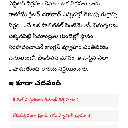
ఎన్టీఆర్ విగ్రహం కేవలం ఒక విగ్రహం కాదు..
రాబోయే గ్రేటర్ హైదరాబాద్ ఎన్నికల్లో గెలుపు గుర్రాన్ని
నిర్ణయించే ఒక పొలిటికల్ సెంటిమెంట్. విమర్శలను
పక్కనపెట్టి సీమాంధ్రుల గుండెల్లో స్థానం
సంపాదించాలనే కాంగ్రెస్ వ్యూహం ఎంతవరకు
పారుతుందో, బీఆర్ఎస్ మౌనం ఆ పార్టీని ఎలా
కాపాడుతుందో కాలమే నిర్ణయించాలి.
ఇవి కూడా చదవండి
కేబినెట్ విస్తరణకు రేవంత్ రెడ్డి సిద్ధం!?
రసవత్తరంగా ప్రకాష్ గౌడ్ ఫ్యామిలీ డ్రామా..!