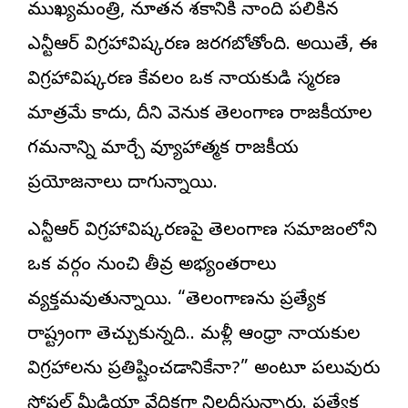
ముఖ్యమంత్రి, నూతన శకానికి నాంది పలికిన
ఎన్టీఆర్ విగ్రహావిష్కరణ జరగబోతోంది. అయితే, ఈ
విగ్రహావిష్కరణ కేవలం ఒక నాయకుడి స్మరణ
మాత్రమే కాదు, దీని వెనుక తెలంగాణ రాజకీయాల
గమనాన్ని మార్చే వ్యూహాత్మక రాజకీయ
ప్రయోజనాలు దాగున్నాయి.
ఎన్టీఆర్ విగ్రహావిష్కరణపై తెలంగాణ సమాజంలోని
ఒక వర్గం నుంచి తీవ్ర అభ్యంతరాలు
వ్యక్తమవుతున్నాయి. “తెలంగాణను ప్రత్యేక
రాష్ట్రంగా తెచ్చుకున్నది.. మళ్లీ ఆంధ్రా నాయకుల
విగ్రహాలను ప్రతిష్టించడానికేనా?” అంటూ పలువురు
సోషల్ మీడియా వేదికగా నిలదీస్తున్నారు. ప్రత్యేక