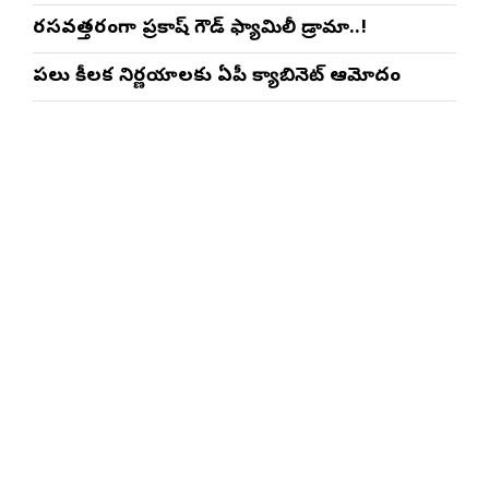
రసవత్తరంగా ప్రకాష్ గౌడ్ ఫ్యామిలీ డ్రామా..!
పలు కీలక నిర్ణయాలకు ఏపీ క్యాబినెట్ ఆమోదం