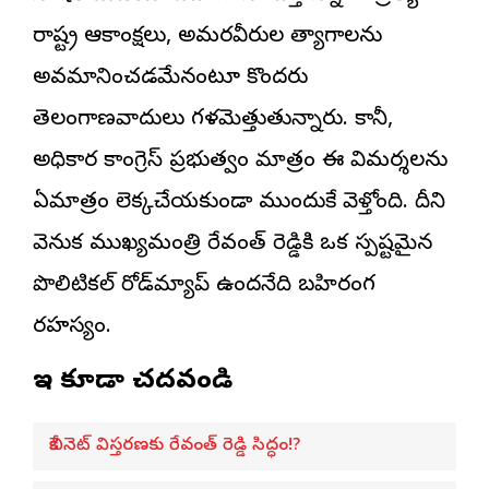
రాష్ట్ర ఆకాంక్షలు, అమరవీరుల త్యాగాలను
అవమానించడమేనంటూ కొందరు
తెలంగాణవాదులు గళమెత్తుతున్నారు. కానీ,
అధికార కాంగ్రెస్ ప్రభుత్వం మాత్రం ఈ విమర్శలను
ఏమాత్రం లెక్కచేయకుండా ముందుకే వెళ్తోంది. దీని
వెనుక ముఖ్యమంత్రి రేవంత్ రెడ్డికి ఒక స్పష్టమైన
పొలిటికల్ రోడ్‌మ్యాప్ ఉందనేది బహిరంగ
రహస్యం.
ఇవి కూడా చదవండి
కేబినెట్ విస్తరణకు రేవంత్ రెడ్డి సిద్ధం!?