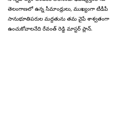
తెలంగాణలో ఉన్న సీమాంధ్రులు, ముఖ్యంగా టీడీపీ
సానుభూతిపరుల మద్దతును తమ వైపే శాశ్వతంగా
ఉంచుకోవాలనేది రేవంత్ రెడ్డి మాస్టర్ ప్లాన్.