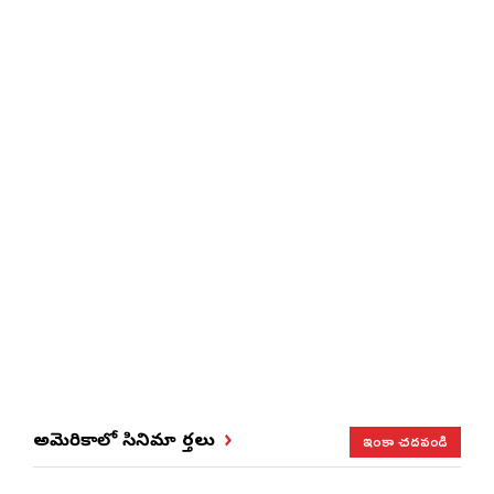
ఇంకా చదవండి
అమెరికాలో సినిమా వార్తలు