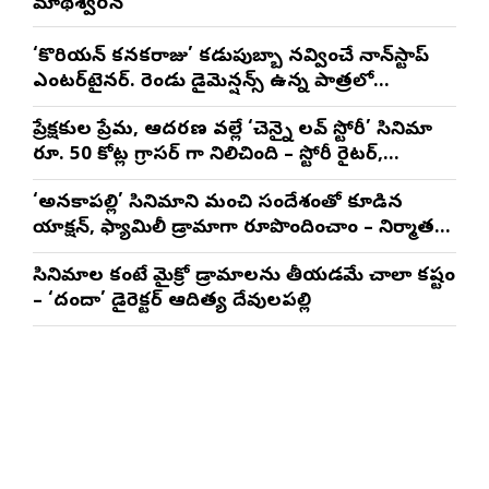
మాథేశ్వరన్
‘కొరియన్ కనకరాజు’ కడుపుబ్బా నవ్వించే నాన్‌స్టాప్
ఎంటర్‌టైనర్. రెండు డైమెన్షన్స్ ఉన్న పాత్రలో
నటించడం చాలా సంతృప్తినిచ్చింది : వరుణ్ తేజ్
ప్రేక్షకుల ప్రేమ, ఆదరణ వల్లే ‘చెన్నై లవ్ స్టోరీ’ సినిమా
రూ. 50 కోట్ల గ్రాసర్ గా నిలిచింది – స్టోరీ రైటర్,
ప్రొడ్యూసర్ సాయి రాజేష్
‘అనకాపల్లి’ సినిమాని మంచి సందేశంతో కూడిన
యాక్షన్, ఫ్యామిలీ డ్రామాగా రూపొందించాం – నిర్మాతలు
త్రినాథరావు నక్కిన, కాండ్రేగుల నాయుడు
సినిమాల కంటే మైక్రో డ్రామాలను తీయడమే చాలా కష్టం
– ‘దందా’ డైరెక్ట‌ర్ ఆదిత్య దేవులపల్లి