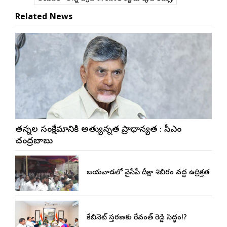
Related News
నేతన్నల సంక్షేమానికి అత్యున్నత ప్రాధాన్యత : సీఎం
చంద్రబాబు
విజయవాడలో వైసీపీ దీక్షా శిబిరం వద్ద ఉద్రిక్తత
కేబినెట్ విస్తరణకు రేవంత్ రెడ్డి సిద్ధం!?