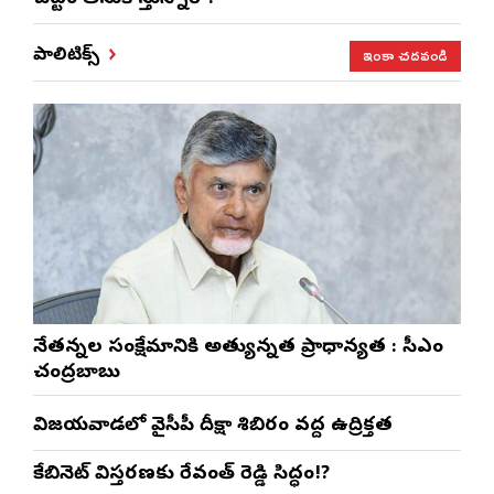
ఇంకా చదవండి
పాలిటిక్స్
నేతన్నల సంక్షేమానికి అత్యున్నత ప్రాధాన్యత : సీఎం
చంద్రబాబు
విజయవాడలో వైసీపీ దీక్షా శిబిరం వద్ద ఉద్రిక్తత
కేబినెట్ విస్తరణకు రేవంత్ రెడ్డి సిద్ధం!?