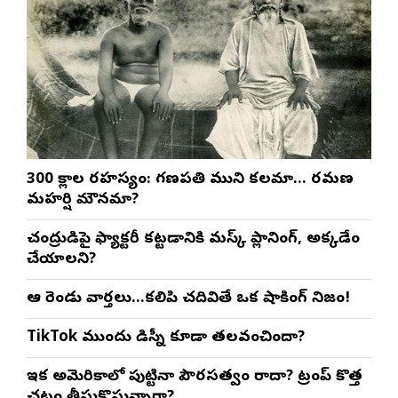
300 శ్లోకాల రహస్యం: గణపతి ముని కలమా… రమణ
మహర్షి మౌనమా?
చంద్రుడిపై ఫ్యాక్టరీ కట్టడానికి మస్క్ ప్లానింగ్, అక్కడేం
చేయాలని?
ఆ రెండు వార్తలు…కలిపి చదివితే ఒక షాకింగ్ నిజం!
TikTok ముందు డిస్నీ కూడా తలవంచిందా?
ఇక అమెరికాలో పుట్టినా పౌరసత్వం రాదా? ట్రంప్ కొత్త
చట్టం తీసుకొస్తున్నారా?