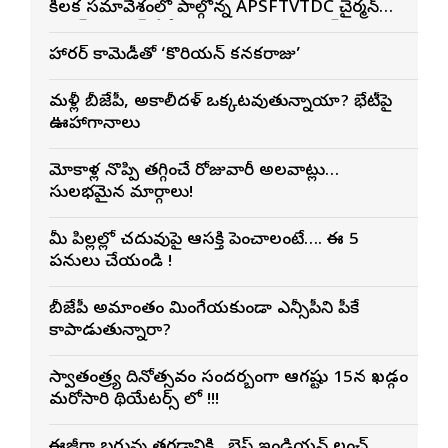
కీలక సమావేశంలో పాల్గొన్న APSFTVTDC చైర్మన్
భరత్ భూషణ్, ఏపీ ఎఫ్డిసి ఎండి విశ్వనాథన్, పలు
శాఖల అధికారులు
హారర్ కామెడీతో ‘కొరియన్ కనకరాజు’
మళ్లీ బీజేపీ, అకాలీదళ్ ఒక్కటవుతున్నాయా? భేటీపై
ఊహాగానాలు
మోకాళ్ల నొప్పి తగ్గించే రోజువారీ అలవాట్లు…
సులభమైన మార్గాలు!
మీ పిల్లల్లో చదువుపై ఆసక్తి పెంచాలంటే…. ఈ 5
పనులు చేయండి !
బీజేపీ అమాంతం మింగేయకుండా ఎన్సీపీని పీకే
కాపాడుతున్నారా?
స్వాతంత్ర్య దినోత్సవం సందర్బంగా ఆగష్టు 15న ఖడ్గం
మరోసారి థియేటర్స్ లో !!!
ఈజీగా బరువు తగ్గడానికి…బెస్ట్ ఇండియన్ లంచ్