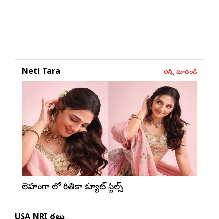
అన్నీ చూడండి
Neti Tara
లెహంగా లో రితికా క్యూట్ స్టిల్స్
USA NRI వార్తలు