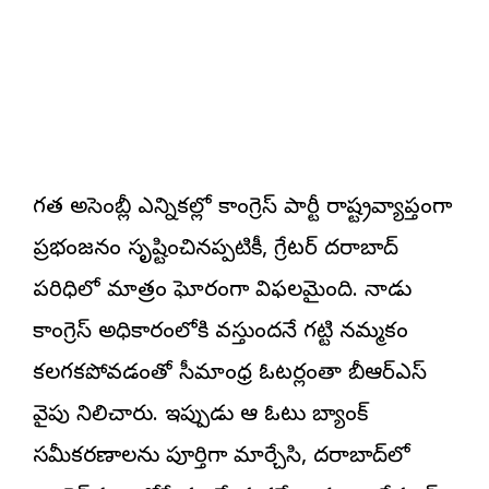
గత అసెంబ్లీ ఎన్నికల్లో కాంగ్రెస్ పార్టీ రాష్ట్రవ్యాప్తంగా
ప్రభంజనం సృష్టించినప్పటికీ, గ్రేటర్ హైదరాబాద్
పరిధిలో మాత్రం ఘోరంగా విఫలమైంది. నాడు
కాంగ్రెస్ అధికారంలోకి వస్తుందనే గట్టి నమ్మకం
కలగకపోవడంతో సీమాంధ్ర ఓటర్లంతా బీఆర్ఎస్
వైపు నిలిచారు. ఇప్పుడు ఆ ఓటు బ్యాంక్
సమీకరణాలను పూర్తిగా మార్చేసి, హైదరాబాద్‌లో