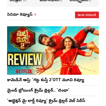
రలో
మహాసభలు
సంస్కృతిని
పెట్టేందుకు
ిపోయే
జరిగేది అక్కడే:
ఏకం
వీలుగా ప్రభుత్
 ఇది: శ్రీధర్
సతీష్ రెడ్డి
చేస్తున్నారు:
విధానాలు.. ఆటా
ఇంకా చదవండి
సినిమా రివ్యూస్
ాల
అనన్య నాగళ్ల
సభల్లో డిప్యూట
సీఎం
భట్టివిక్రమార్క
కామెడీనే ఆస్తి: ‘గట్ట కుస్తీ 2’OTT మూవి రివ్యూ
మైండ్ బ్లోయింగ్ క్రైమ్ థ్రిల్లర్.. ‘దంధా’
‘అబ్జెక్ష‌న్ మై లార్డ్ రివ్యూ’ క్రైమ్ థ్రిల్ల‌ర్ వెబ్ సిరీస్