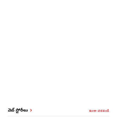
ఇంకా చదవండి
వెబ్ స్టోరీలు