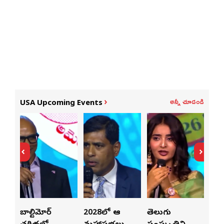
అన్నీ చూడండి
USA Upcoming Events
ిమోర్
2028లో ఆటా
తెలుగు
పెట్టుబడులు