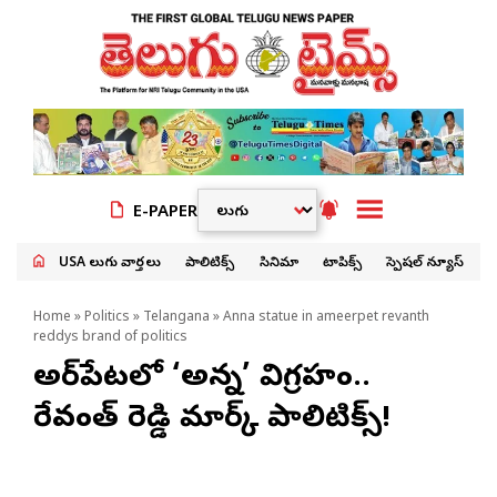
E-PAPER
USA తెలుగు వార్తలు
పాలిటిక్స్
సినిమా
టాపిక్స్
స్పెషల్ న్యూస్
Home
»
Politics
»
Telangana
» Anna statue in ameerpet revanth
reddys brand of politics
అమీర్‌పేటలో ‘అన్న’ విగ్రహం..
రేవంత్ రెడ్డి మార్క్ పాలిటిక్స్!