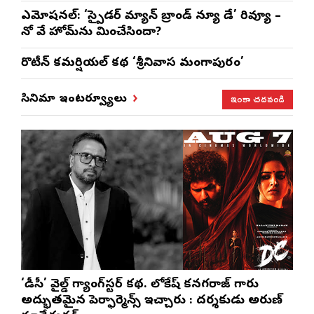
ఎమోష‌న‌ల్‌: ‘స్పైడర్ మ్యాన్ బ్రాండ్ న్యూ డే’ రివ్యూ –
నో వే హోమ్‌ను మించేసిందా?
రొటీన్‌ కమర్షియల్‌ కథ ‘శ్రీనివాస మంగాపురం’
ఇంకా చదవండి
సినిమా ఇంటర్వ్యూలు
‘డీసీ’ వైల్డ్ గ్యాంగ్‌స్టర్ కథ. లోకేష్ కనగరాజ్ గారు
అద్భుతమైన పెర్ఫార్మెన్స్ ఇచ్చారు : దర్శకుడు అరుణ్