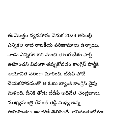
ఈ మొత్తం వ్యవహారం వెనుక 2023 అసెంబ్లీ
ఎన్నికల నాటి రాజకీయ పరిణామాలు ఉన్నాయి.
నాడు ఎన్నికల బరి నుంచి తెలుగుదేశం పార్టీ
ఊహించని విధంగా తప్పుకోవడం కాంగ్రెస్ పార్టీకి
అయాచిత వరంగా మారింది. టీడీపీ పోటీ
చేయకపోవడంతో ఆ ఓటు బ్యాంక్ కాంగ్రెస్ వైపు
మళ్లింది. దీనికి తోడు టీడీపీ అధినేత చంద్రబాబు,
ముఖ్యమంత్రి రేవంత్ రెడ్డి మధ్య ఉన్న
సాన్నిహిత్యం అందరికీ తెలిసిందే. భవిష్యత్తులోనూ