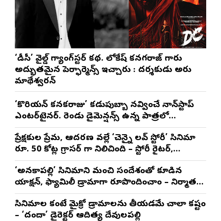
‘డీసీ’ వైల్డ్ గ్యాంగ్‌స్టర్ కథ. లోకేష్ కనగరాజ్ గారు
అద్భుతమైన పెర్ఫార్మెన్స్ ఇచ్చారు : దర్శకుడు అరుణ్
మాథేశ్వరన్
‘కొరియన్ కనకరాజు’ కడుపుబ్బా నవ్వించే నాన్‌స్టాప్
ఎంటర్‌టైనర్. రెండు డైమెన్షన్స్ ఉన్న పాత్రలో
నటించడం చాలా సంతృప్తినిచ్చింది : వరుణ్ తేజ్
ప్రేక్షకుల ప్రేమ, ఆదరణ వల్లే ‘చెన్నై లవ్ స్టోరీ’ సినిమా
రూ. 50 కోట్ల గ్రాసర్ గా నిలిచింది – స్టోరీ రైటర్,
ప్రొడ్యూసర్ సాయి రాజేష్
‘అనకాపల్లి’ సినిమాని మంచి సందేశంతో కూడిన
యాక్షన్, ఫ్యామిలీ డ్రామాగా రూపొందించాం – నిర్మాతలు
త్రినాథరావు నక్కిన, కాండ్రేగుల నాయుడు
సినిమాల కంటే మైక్రో డ్రామాలను తీయడమే చాలా కష్టం
– ‘దందా’ డైరెక్ట‌ర్ ఆదిత్య దేవులపల్లి