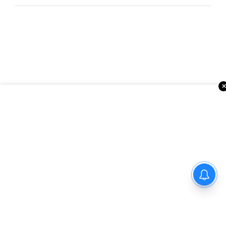
మార్గాని భరత్ వ్యాఖ్యలపై టీడీపీ
కౌంటర్.. రాజమండ్రిలో రాజకీయ
రచ్చ..