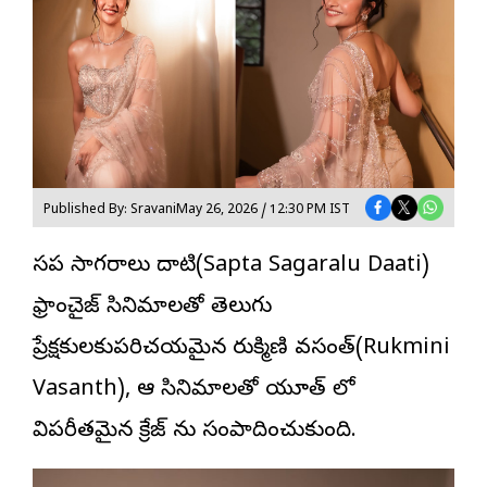
Published By: Sravani
May 26, 2026 / 12:30 PM IST
స‌ప్త సాగ‌రాలు దాటి(Sapta Sagaralu Daati)
ఫ్రాంచైజ్ సినిమాల‌తో తెలుగు
ప్రేక్ష‌కుల‌కుప‌రిచ‌య‌మైన
రుక్మిణి వ‌సంత్
(Rukmini
Vasanth), ఆ సినిమాల‌తో యూత్ లో
విప‌రీత‌మైన క్రేజ్ ను సంపాదించుకుంది.