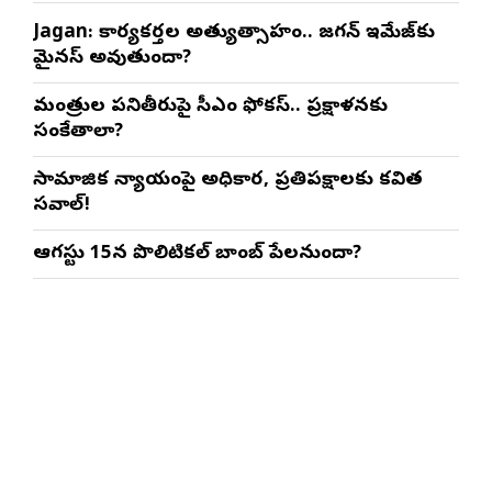
Jagan: కార్యకర్తల అత్యుత్సాహం.. జగన్ ఇమేజ్‌కు
మైనస్ అవుతుందా?
మంత్రుల పనితీరుపై సీఎం ఫోకస్.. ప్రక్షాళనకు
సంకేతాలా?
సామాజిక న్యాయంపై అధికార, ప్రతిపక్షాలకు కవిత
సవాల్!
ఆగస్టు 15న పొలిటికల్ బాంబ్ పేలనుందా?