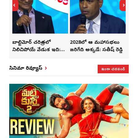
్‌లతో
బాల్టిమోర్ చరిత్రలో
2028లో ఆటా మహాసభలు
తెలు
ట్టి
నిలిచిపోయే వేడుక ఇది:
జరిగేది అక్కడే: సతీష్ రెడ్డి
చేస్త
శ్రీధర్ బానాల
ఇంకా చదవండి
సినిమా రివ్యూస్