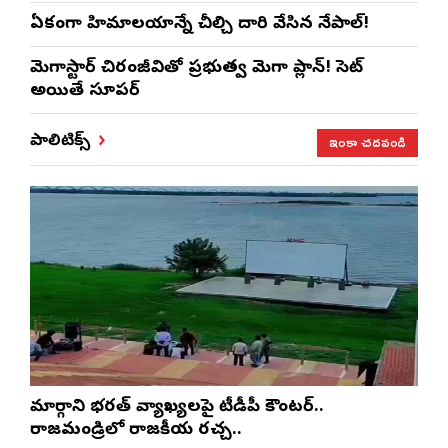
ఏకంగా హిమాలయాన్నే చీల్చి దారి వేసిన నేపాల్!
మెగాస్టార్ చిరంజీవితో ప్రభుత్వ మెగా ప్లాన్! సెట్
అయితే సూపర్
ఇంకా చదవండి
పాలిటిక్స్
మార్గాని భరత్ వ్యాఖ్యలపై టీడీపీ కౌంటర్..
రాజమండ్రిలో రాజకీయ రచ్చ..