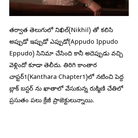
త‌ర్వాత తెలుగులో నిఖిల్(Nikhil) తో క‌లిసి
అప్పుడో ఇప్పుడో ఎప్పుడో(Appudo Ippudo
Eppudo) సినిమా చేసింది కానీ అదెప్పుడు వ‌చ్చి
వెళ్లిందో కూడా తెలీదు. తిరిగి కాంతార
చాప్ట‌ర్1(Kanthara Chapter1)లో న‌టించి పెద్ద
బ్లాక్ బ‌స్ట‌ర్ ను ఖాతాలో వేసుకున్న రుక్మిణి చేతిలో
ప్ర‌స్తుతం ప‌లు క్రేజీ ప్రాజెక్టులున్నాయి.