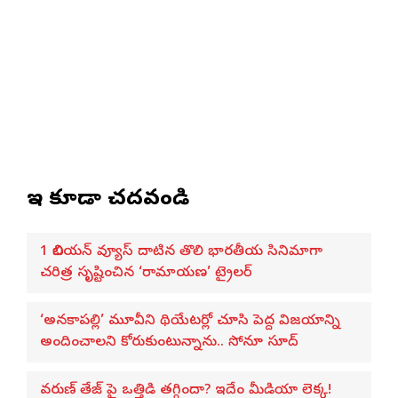
ఇవి కూడా చదవండి
1 బిలియన్ వ్యూస్ దాటిన తొలి భారతీయ సినిమాగా
చరిత్ర సృష్టించిన ‘రామాయణ’ ట్రైలర్
‘అనకాపల్లి’ మూవీని థియేటర్లో చూసి పెద్ద విజయాన్ని
అందించాలని కోరుకుంటున్నాను.. సోనూ సూద్
వరుణ్ తేజ్‌ పై ఒత్తిడి తగ్గిందా? ఇదేం మీడియా లెక్క!