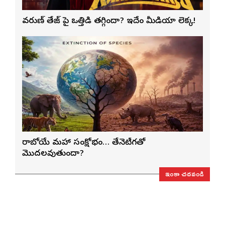
వరుణ్ తేజ్‌ పై ఒత్తిడి తగ్గిందా? ఇదేం మీడియా లెక్క!
రాబోయే మహా సంక్షోభం… తేనెటీగతో
మొదలవుతుందా?
ఇంకా చదవండి