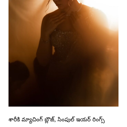
శారీకి మ్యాచింగ్ బ్లౌజ్, సింపుల్ ఇయ‌ర్ రింగ్స్