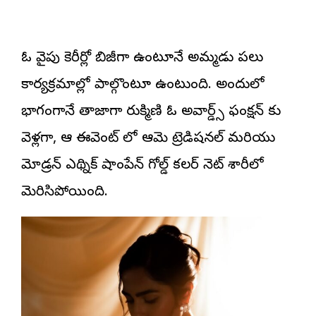
ఓ వైపు కెరీర్లో బిజీగా ఉంటూనే అమ్మ‌డు ప‌లు
కార్య‌క్ర‌మాల్లో పాల్గొంటూ ఉంటుంది. అందులో
భాగంగానే తాజాగా రుక్మిణి ఓ అవార్డ్స్ ఫంక్ష‌న్ కు
వెళ్ల‌గా, ఆ ఈవెంట్ లో ఆమె ట్రెడిష‌న‌ల్ మ‌రియు
మోడ్ర‌న్ ఎథ్నిక్ షాంపేన్ గోల్డ్ క‌ల‌ర్ నెట్ శారీలో
మెరిసిపోయింది.