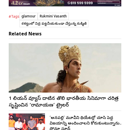
glamour
Rukmini Vasanth
#Tags
చీర‌క‌ట్టులో నిద్ర ప‌ట్ట‌నీయ‌కుండా చేస్తున్న రుక్మిణి
Related News
1 బిలియన్ వ్యూస్ దాటిన తొలి భారతీయ సినిమాగా చరిత్ర
సృష్టించిన ‘రామాయణ’ ట్రైలర్
‘అనకాపల్లి’ మూవీని థియేటర్లో చూసి పెద్ద
విజయాన్ని అందించాలని కోరుకుంటున్నాను..
సోనూ సూద్