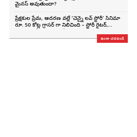
మైనస్ అవుతుందా?
ప్రేక్షకుల ప్రేమ, ఆదరణ వల్లే ‘చెన్నై లవ్ స్టోరీ’ సినిమా
రూ. 50 కోట్ల గ్రాసర్ గా నిలిచింది – స్టోరీ రైటర్,
ప్రొడ్యూసర్ సాయి రాజేష్
ఇంకా చదవండి