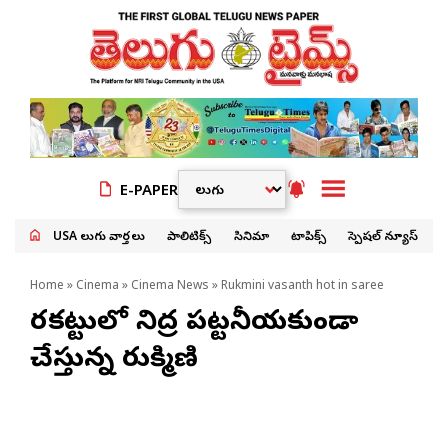
E-PAPER
USA తెలుగు వార్తలు
పాలిటిక్స్
సినిమా
టాపిక్స్
స్పెషల్ న్యూస్
Home
»
Cinema
»
Cinema News
» Rukmini vasanth hot in saree
చీర‌క‌ట్టులో నిద్ర ప‌ట్ట‌నీయ‌కుండా
చేస్తున్న రుక్మిణి