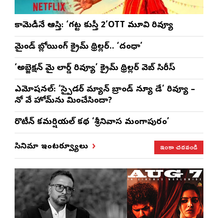
కామెడీనే ఆస్తి: ‘గట్ట కుస్తీ 2’OTT మూవి రివ్యూ
మైండ్ బ్లోయింగ్ క్రైమ్ థ్రిల్లర్.. ‘దంధా’
‘అబ్జెక్ష‌న్ మై లార్డ్ రివ్యూ’ క్రైమ్ థ్రిల్ల‌ర్ వెబ్ సిరీస్
ఎమోష‌న‌ల్‌: ‘స్పైడర్ మ్యాన్ బ్రాండ్ న్యూ డే’ రివ్యూ –
నో వే హోమ్‌ను మించేసిందా?
రొటీన్‌ కమర్షియల్‌ కథ ‘శ్రీనివాస మంగాపురం’
ఇంకా చదవండి
సినిమా ఇంటర్వ్యూలు