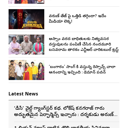
వరుణ్ తేజ్‌ పై ఒత్తిడి తగ్గిందా? ఇదేం
మీడియా లెక్క!
అస్సాం వరద బాధితులకు నిత్యవసర
వస్తువులను పంపిణీ చేసిన నందమూరి
బసవరామ తారకం ఎన్టీఆర్ చారిటబుల్ ట్రస్ట్
‘బంగారం’ సాంగ్ కి వస్తున్న రెస్పాన్స్ చాలా
ఆనందాన్ని ఇచ్చింది : డెమాన్ పవన్
Latest News
‘డీసీ’ వైల్డ్ గ్యాంగ్‌స్టర్ కథ. లోకేష్ కనగరాజ్ గారు
అద్భుతమైన పెర్ఫార్మెన్స్ ఇచ్చారు : దర్శకుడు అరుణ్
మాథేశ్వరన్