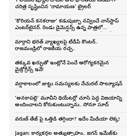
1 బిలియన్ వ్యూస్ దాటిన తొలి భారతీయ సినిమాగా
చరిత్ర సృష్టించిన ‘రామాయణ’ ట్రైలర్
‘కొరియన్ కనకరాజు’ కడుపుబ్బా నవ్వించే నాన్‌స్టాప్
ఎంటర్‌టైనర్. రెండు డైమెన్షన్స్ ఉన్న పాత్రలో
నటించడం చాలా సంతృప్తినిచ్చింది : వరుణ్ తేజ్
మార్గాని భరత్ వ్యాఖ్యలపై టీడీపీ కౌంటర్..
రాజమండ్రిలో రాజకీయ రచ్చ..
తక్కువ ఖర్చుతో ఇంట్లోనే పెంచే ఆరోగ్యకరమైన
మైక్రోగ్రీన్స్ ఇవే!
వర్షాకాలంలో జుట్టు సమస్యలకు నేచురల్ సొల్యూషన్
‘అనకాపల్లి’ మూవీని థియేటర్లో చూసి పెద్ద విజయాన్ని
అందించాలని కోరుకుంటున్నాను.. సోనూ సూద్
వరుణ్ తేజ్‌ పై ఒత్తిడి తగ్గిందా? ఇదేం మీడియా లెక్క!
Jagan: కార్యకర్తల అత్యుత్సాహం.. జగన్ ఇమేజ్‌కు