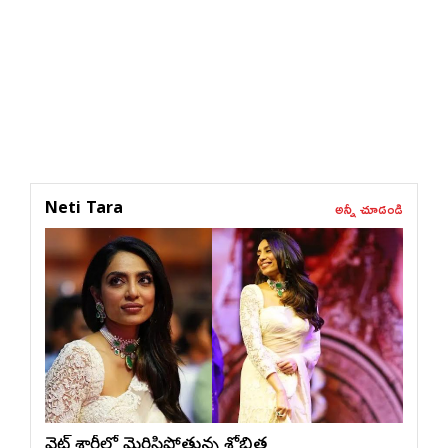
అన్నీ చూడండి
Neti Tara
వైట్ శారీలో మెరిసిపోతున్న శోభిత