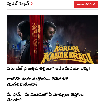
ఇంకా చదవండి
స్పెషల్ న్యూస్
వరుణ్ తేజ్‌ పై ఒత్తిడి తగ్గిందా? ఇదేం మీడియా లెక్క!
రాబోయే మహా సంక్షోభం… తేనెటీగతో
మొదలవుతుందా?
మీ ఫోన్… మీ మెదడులో ఏ మార్పులు తెస్తోందా
తెలుసా?