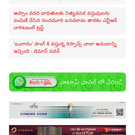
అస్సాం వరద బాధితులకు నిత్యవసర వస్తువులను
పంపిణీ చేసిన నందమూరి బసవరామ తారకం ఎన్టీఆర్
చారిటబుల్ ట్రస్ట్
‘బంగారం’ సాంగ్ కి వస్తున్న రెస్పాన్స్ చాలా ఆనందాన్ని
ఇచ్చింది : డెమాన్ పవన్