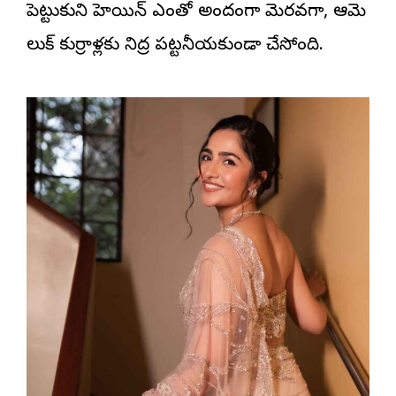
పెట్టుకుని హెయిన్ ఎంతో అందంగా మెర‌వ‌గా, ఆమె
లుక్ కుర్రాళ్ల‌కు నిద్ర ప‌ట్ట‌నీయ‌కుండా చేస్తోంది.