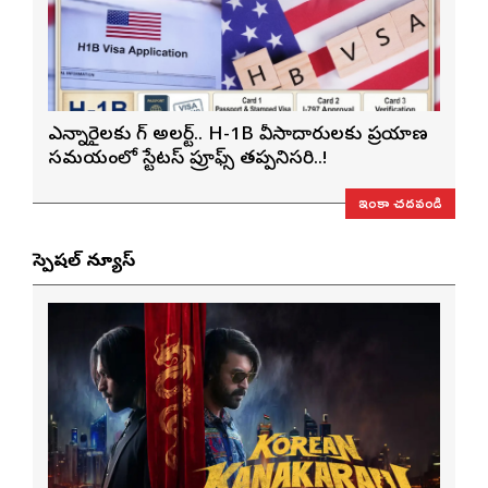
ఎన్నారైలకు బిగ్ అలర్ట్.. H-1B వీసాదారులకు ప్రయాణ
సమయంలో స్టేటస్ ప్రూఫ్స్ తప్పనిసరి..!
ఇంకా చదవండి
స్పెషల్ న్యూస్