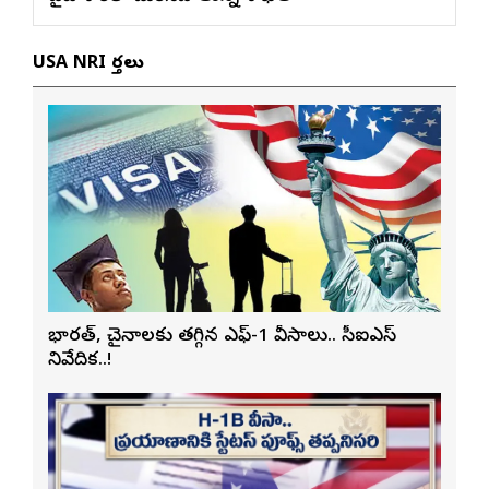
USA NRI వార్తలు
భారత్, చైనాలకు తగ్గిన ఎఫ్-1 వీసాలు.. సీఐఎస్
నివేదిక..!