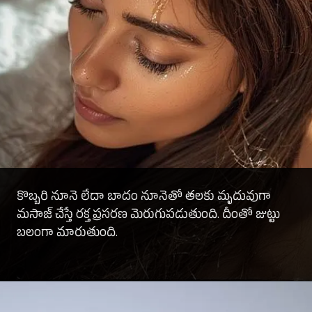
కొబ్బరి నూనె లేదా బాదం నూనెతో తలకు మృదువుగా
మసాజ్ చేస్తే రక్త ప్రసరణ మెరుగుపడుతుంది. దీంతో జుట్టు
బలంగా మారుతుంది.