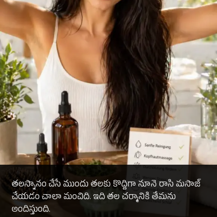
తలస్నానం చేసే ముందు తలకు కొద్దిగా నూనె రాసి మసాజ్
చేయడం చాలా మంచిది. ఇది తల చర్మానికి తేమను
అందిస్తుంది.