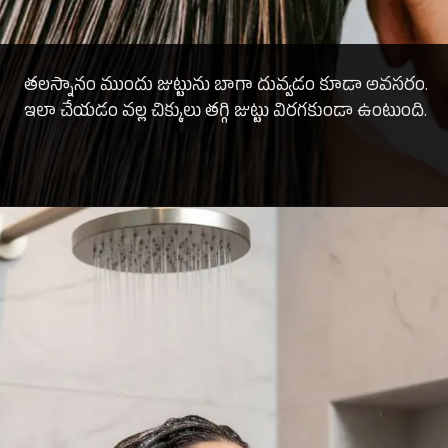
తలస్నానం ముందు జుట్టును బాగా దువ్వడం కూడా అవసరం.
ఇలా చేయడం వల్ల చిక్కులు తగ్గి జుట్టు విరగకుండా ఉంటుంది.