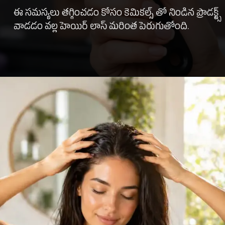
ఈ సమస్యలు తగ్గించడం కోసం కెమికల్స్ తో నిండిన ప్రొడక్ట్స్