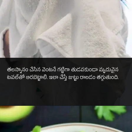
తలస్నానం చేసిన వెంటనే గట్టిగా తుడవకుండా మృదువైన
టవల్‌తో ఆరబెట్టాలి. ఇలా చేస్తే జుట్టు రాలడం తగ్గుతుంది.