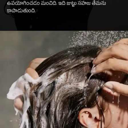
ఉపయోగించడం మంచిది. ఇది జుట్టు సహజ తేమను
కాపాడుతుంది.