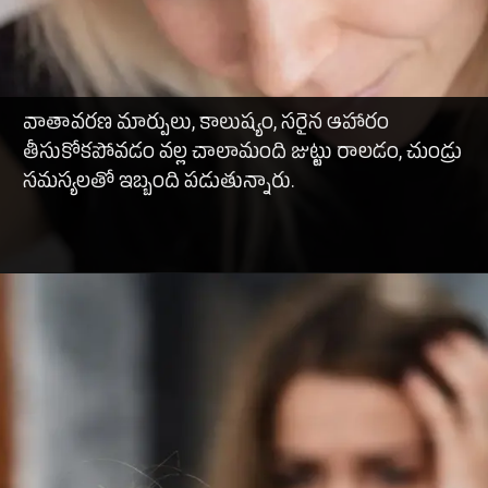
వాతావరణ మార్పులు, కాలుష్యం, సరైన ఆహారం
తీసుకోకపోవడం వల్ల చాలామంది జుట్టు రాలడం, చుండ్రు
సమస్యలతో ఇబ్బంది పడుతున్నారు.