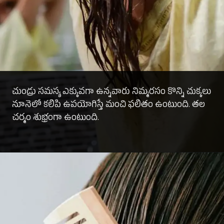
చుండ్రు సమస్య ఎక్కువగా ఉన్నవారు నిమ్మరసం కొన్ని చుక్కలు
నూనెలో కలిపి ఉపయోగిస్తే మంచి ఫలితం ఉంటుంది. తల
చర్మం శుభ్రంగా ఉంటుంది.