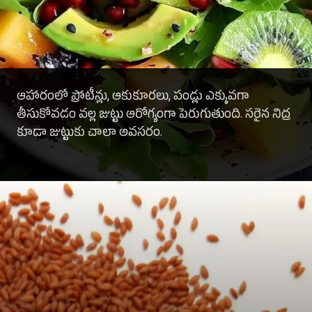
ఆహారంలో ప్రోటీన్లు, ఆకుకూరలు, పండ్లు ఎక్కువగా
తీసుకోవడం వల్ల జుట్టు ఆరోగ్యంగా పెరుగుతుంది. సరైన నిద్ర
కూడా జుట్టుకు చాలా అవసరం.