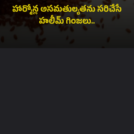
హార్మోన్ల అసమతుల్యతను సరిచేసే
హలీమ్ గింజలు..