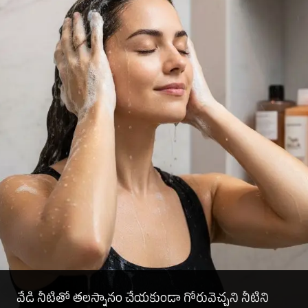
వేడి నీటితో తలస్నానం చేయకుండా గోరువెచ్చని నీటిని