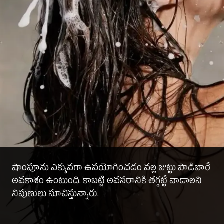
షాంపూను ఎక్కువగా ఉపయోగించడం వల్ల జుట్టు పొడిబారే
అవకాశం ఉంటుంది. కాబట్టి అవసరానికి తగ్గట్టే వాడాలని
నిపుణులు సూచిస్తున్నారు.