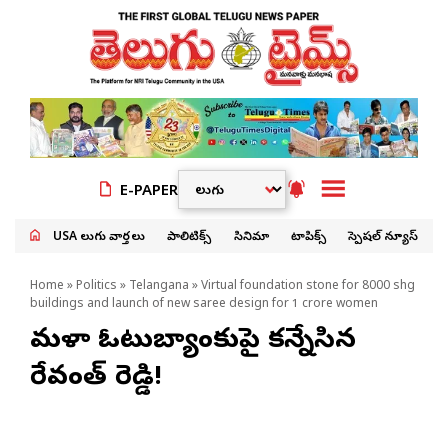
E-PAPER
USA తెలుగు వార్తలు
పాలిటిక్స్
సినిమా
టాపిక్స్
స్పెషల్ న్యూస్
Home
»
Politics
»
Telangana
» Virtual foundation stone for 8000 shg
buildings and launch of new saree design for 1 crore women
మహిళా ఓటుబ్యాంకుపై కన్నేసిన
రేవంత్ రెడ్డి!