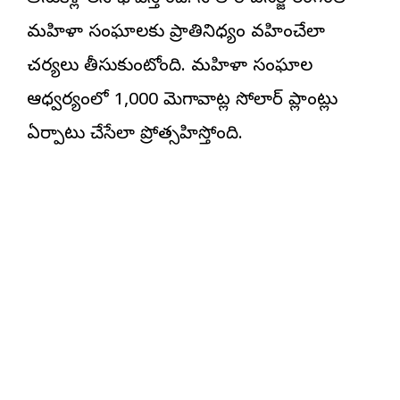
మహిళా సంఘాలకు ప్రాతినిధ్యం వహించేలా
చర్యలు తీసుకుంటోంది. మహిళా సంఘాల
ఆధ్వర్యంలో 1,000 మెగావాట్ల సోలార్ ప్లాంట్లు
ఏర్పాటు చేసేలా ప్రోత్సహిస్తోంది.