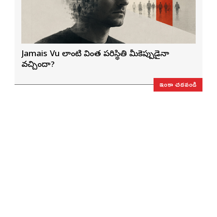
Jamais Vu లాంటి వింత పరిస్థితి మీకెప్పుడైనా
వచ్చిందా?
ఇంకా చదవండి