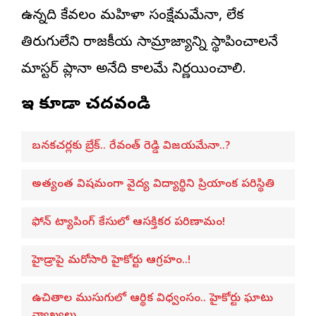
ఉన్నది కేవలం మహిళా సంక్షేమమేనా, లేక
తిరుగులేని రాజకీయ సామ్రాజ్యాన్ని స్థాపించాలనే
మాస్టర్ ప్లానా అనేది కాలమే నిర్ణయించాలి.
ఇవి కూడా చదవండి
బనకచర్లకు బ్రేక్.. రేవంత్ రెడ్డి విజయమేనా..?
అత్యంత విషమంగా వైద్య విద్యార్థిని ప్రియాంక పరిస్థితి
ఫోన్ ట్యాపింగ్ కేసులో ఆసక్తికర పరిణామం!
హైడ్రాపై మరోసారి హైకోర్టు ఆగ్రహం..!
ఉచితాల ముసుగులో ఆర్థిక విధ్వంసం.. హైకోర్టు ఘాటు
వ్యాఖ్యలు