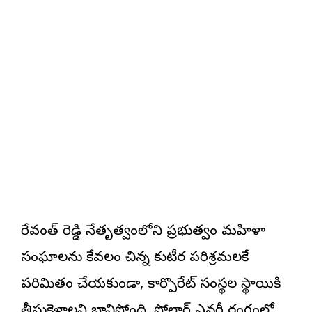
రేవంత్ రెడ్డి నేతృత్వంలోని ప్రభుత్వం మహిళా
సంఘాలను కేవలం చిన్న కుటీర పరిశ్రమలకే
పరిమితం చేయకుండా, కార్పొరేట్ సంస్థల స్థాయికి
తీసుకెళ్లాలని భావిస్తోంది. సోలార్ ఎనర్జీ రంగంలో