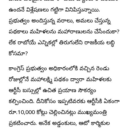
ఉందనే విశ్లేషణలు గట్టిగా వినిపిస్తున్నాయి.
ప్రభుత్వం అందిస్తున్న వరాలు, అమలు చేస్తున్న
పథకాలు మహిళలను మహారాణులను చేసేందుకా?
లేక రాబోయే ఎన్నికల్లో తిరుగులేని రాజకీయ లబ్ధి
కోసమా?
కాంగ్రెస్ ప్రభుత్వం అధికారంలోకి వచ్చిన రెండు
రోజుల్లోనే మహాలక్ష్మి పథకం ద్వారా మహిళలకు
ఆర్టీసీ బస్సుల్లో ఉచిత ప్రయాణ సౌకర్యం
కల్పించింది. దీనికోసం ఇప్పటివరకు ఆర్టీసీకి ఏకంగా
రూ.10,000 కోట్లు చెల్లించినట్లు ముఖ్యమంత్రి
ప్రకటించారు. అనేక అడ్డంకులు, ఆటో కార్మికుల