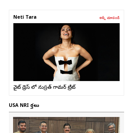
అన్నీ చూడండి
Neti Tara
వైట్ డ్రెస్ లో నుస్ర‌త్ గ్లామ‌ర్ ట్రీట్
USA NRI వార్తలు