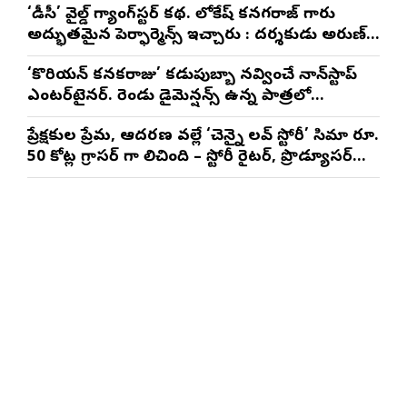
‘డీసీ’ వైల్డ్ గ్యాంగ్‌స్టర్ కథ. లోకేష్ కనగరాజ్ గారు
అద్భుతమైన పెర్ఫార్మెన్స్ ఇచ్చారు : దర్శకుడు అరుణ్
మాథేశ్వరన్
‘కొరియన్ కనకరాజు’ కడుపుబ్బా నవ్వించే నాన్‌స్టాప్
ఎంటర్‌టైనర్. రెండు డైమెన్షన్స్ ఉన్న పాత్రలో
నటించడం చాలా సంతృప్తినిచ్చింది : వరుణ్ తేజ్
ప్రేక్షకుల ప్రేమ, ఆదరణ వల్లే ‘చెన్నై లవ్ స్టోరీ’ సినిమా రూ.
50 కోట్ల గ్రాసర్ గా నిలిచింది – స్టోరీ రైటర్, ప్రొడ్యూసర్
సాయి రాజేష్