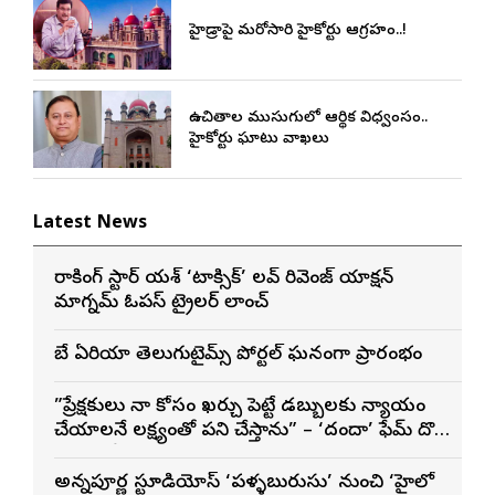
హైడ్రాపై మరోసారి హైకోర్టు ఆగ్రహం..!
ఉచితాల ముసుగులో ఆర్థిక విధ్వంసం..
హైకోర్టు ఘాటు వ్యాఖ్యలు
Latest News
రాకింగ్ స్టార్ యశ్ ‘టాక్సిక్’ లవ్ రివెంజ్ యాక్షన్
మాగ్నమ్ ఓపస్‌ ట్రైలర్ లాంచ్
బే ఏరియా తెలుగుటైమ్స్ పోర్టల్ ఘనంగా ప్రారంభం
”ప్రేక్షకులు నా కోసం ఖర్చు పెట్టే డబ్బులకు న్యాయం
చేయాలనే లక్ష్యంతో పని చేస్తాను” – ‘దందా’ ఫేమ్ దొర
సాయి తేజ
అన్నపూర్ణ స్టూడియోస్ ‘పళ్ళబురుసు’ నుంచి ‘హైలో