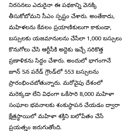
నిరసనలు ఎదురైనా ఈ పథకాన్ని వెనక్కి
తీసుకోబోమని సీఎం స్పష్టం చేశారు. అంతేకాదు,
మహిళలను కేవలం ప్రయాణికులుగా కాకుండా,
బస్సులకు యజమానులను చేసేలా 1,000 బస్సులు
కొనుగోలు చేసి ఆర్టీసీకి అద్దెకు ఇచ్చే సరికొత్త
ప్రణాళికను సిద్ధం చేశారు. అందులో భాగంగానే
జూన్ 5న పరేడ్ గ్రౌండ్‌లో 553 బస్సులను
ప్రారంభించబోతున్నారు. మరోవైపు దేశంలో
మరెక్కడా లేని విధంగా ఒకేసారి 8,000 మహిళా
సంఘాల భవనాలకు శంకుస్థాపన చేయడం ద్వారా
క్షేత్రస్థాయిలో మహిళా శక్తిని బలోపేతం చేసే
ప్రయత్నం జరుగుతోంది.