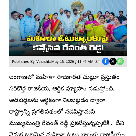
Published By: Vasishta
May 26, 2026 / 11:41 AM IST
తెలంగాణలో మహిళా సాధికారత చుట్టూ ప్రస్తుతం
సరికొత్త రాజకీయ, ఆర్థిక వ్యూహం నడుస్తోంది.
ఆడబిడ్డ
లను ఆర్థికంగా నిలబెట్టడం ద్వారా
రాష్ట్రాన్ని ప్రగతిపథంలో నడిపిస్తామని
ముఖ్యమంత్రి రేవంత్ రెడ్డి ప్రకటిస్తున్నప్పటికీ… దీని
వెనుక బలమైన మహిళా ఓటు బ్యాంకు రాజకీయం