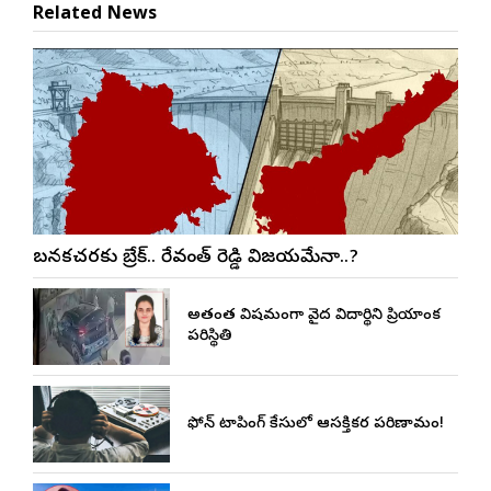
Related News
బనకచర్లకు బ్రేక్.. రేవంత్ రెడ్డి విజయమేనా..?
అత్యంత విషమంగా వైద్య విద్యార్థిని ప్రియాంక
పరిస్థితి
ఫోన్ ట్యాపింగ్ కేసులో ఆసక్తికర పరిణామం!