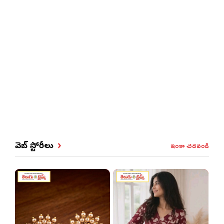
ఇంకా చదవండి
వెబ్ స్టోరీలు