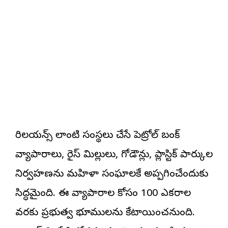
రిలయన్స్ లాంటి సంస్థలు చేసే పెట్రోల్ బంక్
వ్యాపారాలు, రైస్ మిల్లులు, గోడౌన్లు, ప్లాస్టిక్ పార్కుల
నిర్వహణను మహిళా సంఘాలకే అప్పగించేందుకు
సిద్ధమైంది. ఈ వ్యాపారాల కోసం 100 ఎకరాల
వరకు ప్రభుత్వ భూములను కేటాయించనుంది.