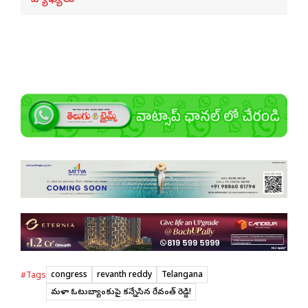
congress
revanth reddy
Telangana
#Tags
మహిళా ఓటుబ్యాంకుపై కన్నేసిన రేవంత్ రెడ్డి!