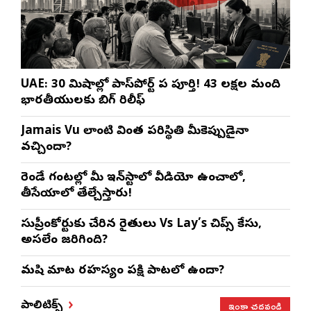
UAE: 30 నిమిషాల్లో పాస్‌పోర్ట్ పని పూర్తి! 43 లక్షల మంది
భారతీయులకు బిగ్ రిలీఫ్
Jamais Vu లాంటి వింత పరిస్థితి మీకెప్పుడైనా
వచ్చిందా?
రెండే గంటల్లో మీ ఇన్‌స్టాలో వీడియో ఉంచాలో,
తీసేయాలో తేల్చేస్తారు!
సుప్రీంకోర్టుకు చేరిన రైతులు Vs Lay’s చిప్స్‌ కేసు,
అసలేం జరిగింది?
మనిషి మాట రహస్యం పక్షి పాటలో ఉందా?
ఇంకా చదవండి
పాలిటిక్స్