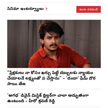
ఇంకా చదవండి
సినిమా ఇంటర్వ్యూలు
”ప్రేక్షకులు నా కోసం ఖర్చు పెట్టే డబ్బులకు న్యాయం
చేయాలనే లక్ష్యంతో పని చేస్తాను” – ‘దందా’ ఫేమ్ దొర
సాయి తేజ
‘అగధ’ డివైన్ మిస్టిక్ థ్రిల్లర్‌గా చాలా అద్భుతంగా
ఉంటుంది – హీరో శ్రవణ్ రెడ్డి