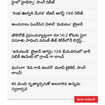
హైలో హైలెస్సా’ సాంగ్ రిలీజ్
‘రంభ ఊర్వశి మేనక’ టీజర్ ఆగస్ట్ 10న రిలీజ్
అంచనాలు పెంచేసిన విశాల్ ‘మకుటం’ ట్రైలర్
తొలిరోజే ప్రపంచవ్యాప్తంగా రూ.10.2 కోట్లకు పైగా
వసూళ్లు సాధించి వరుణ్ తేజ్ కెరీర్‌లోనే బిగ్గెస్ట్
ఓపెనింగ్‌గా నిలిచిన ‘కొరియన్ కనకరాజు’
‘ఇరుముడి’ ట్రైలర్ ఆగస్టు 12న భీమవరంలో భారీ
పబ్లిక్ ఈవెంట్ లో గ్రాండ్ గా లాంచ్
ఘనంగా ‘శివ గాడి జింద‌గీ’ మూవీ టైటిల్, సాంగ్
లాంచ్!
80 మంది నృత్యార్చనతో అలరారిన అన్నమ
స్వరార్చన
ఇంకా చదవండి