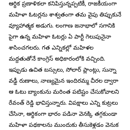
ఆర్థిక ప్రణాళికలా కనిపిస్తున్నప్పటికీ, రాజకీయంగా
మహిళా ఓటర్లను శాశ్వతంగా తమ వైపు తిప్పుకునే
వ్యూహాత్మక అడుగు. తెలంగాణ జనాభాలో సగానికి
పైగా ఉన్న మహిళా ఓటర్లు ఏ పార్టీ గెలుపునైనా
శాసించగలరు. గత ఎన్నికల్లో మహిళల
మద్దతుతోనే కాంగ్రెస్ అధికారంలోకి వచ్చింది.
ఇప్పుడు ఉచిత బస్సులు, సోలార్ ప్లాంట్లు, సున్నా
వడ్డీ రుణాలు, నాణ్యమైన ఇందిరమ్మ చీరల ద్వారా
ఆ ఓటు బ్యాంకును మరింత పటిష్టం చేసుకోవాలని
రేవంత్ రెడ్డి భావిస్తున్నారు. విపక్షాలు ఎన్ని కుట్రలు
చేసినా, ఆర్థికంగా భారం పడినా వెనక్కి తగ్గకుండా
మహిళా పథకాలను ముందుకు తీసుకెళ్లడం వెనుక