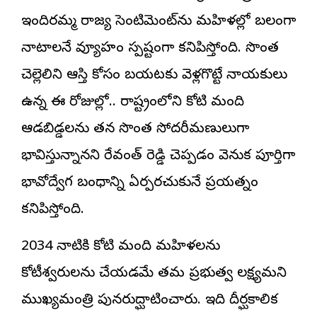
ఇందిరమ్మ రాజ్య సెంటిమెంట్‌ను మహిళల్లో బలంగా
నాటాలనే వ్యూహం స్పష్టంగా కనిపిస్తోంది. సొంత
చెల్లెలిని ఆస్తి కోసం బయటకు వెళ్లగొట్టే నాయకులు
ఉన్న ఈ రోజుల్లో.. రాష్ట్రంలోని కోటి మంది
ఆడబిడ్డలను తన సొంత సోదరీమణులుగా
భావిస్తున్నానని రేవంత్ రెడ్డి చెప్పడం వెనుక పూర్తిగా
భావోద్వేగ బంధాన్ని ఏర్పరచుకునే ప్రయత్నం
కనిపిస్తోంది.
2034 నాటికి కోటి మంది మహిళలను
కోటీశ్వరులను చేయడమే తమ ప్రభుత్వ లక్ష్యమని
ముఖ్యమంత్రి పునరుద్ఘాటించారు. ఇది దీర్ఘకాలిక