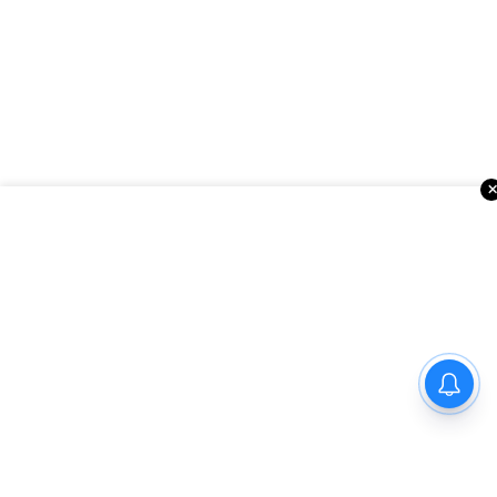
ఇంకా చదవండి
అమెరికాలో సినిమా వార్తలు
ప్రధాని మోదీని కుటుంబ సమేతంగా
కలిసిన ఎంపీ కలిశెట్టి