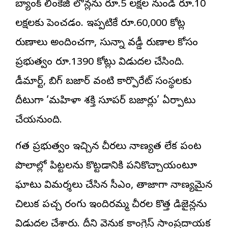
బ్యాంక్ లింకేజీ లోన్లను రూ.5 లక్షల నుండి రూ.10
లక్షలకు పెంచడం. ఇప్పటికే రూ.60,000 కోట్ల
రుణాలు అందించగా, సున్నా వడ్డీ రుణాల కోసం
ప్రభుత్వం రూ.1390 కోట్లు విడుదల చేసింది.
డీమార్ట్, బిగ్ బజార్ వంటి కార్పొరేట్ సంస్థలకు
దీటుగా ‘మహిళా శక్తి సూపర్ బజార్లు’ ఏర్పాటు
చేయనుంది.
గత ప్రభుత్వం ఇచ్చిన చీరలు నాణ్యత లేక పంట
పొలాల్లో పిట్టలను కొట్టడానికి పనికొచ్చాయంటూ
ఘాటు విమర్శలు చేసిన సీఎం, తాజాగా నాణ్యమైన
చిలుక పచ్చ రంగు ఇందిరమ్మ చీరల కొత్త డిజైన్లను
విడుదల చేశారు. దీని వెనుక కాంగ్రెస్ సాంప్రదాయక