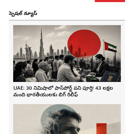
స్పెషల్ న్యూస్
UAE: 30 నిమిషాల్లో పాస్‌పోర్ట్ పని పూర్తి! 43 లక్షల
మంది భారతీయులకు బిగ్ రిలీఫ్