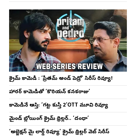
క్రైమ్ కామెడీ : ‘ప్రీతమ్ అండ్ పెడ్రో’ సిరీస్ రివ్యూ!
హారర్ కామెడీతో ‘కొరియన్ కనకరాజు’
కామెడీనే ఆస్తి: ‘గట్ట కుస్తీ 2’OTT మూవి రివ్యూ
మైండ్ బ్లోయింగ్ క్రైమ్ థ్రిల్లర్.. ‘దంధా’
‘అబ్జెక్ష‌న్ మై లార్డ్ రివ్యూ’ క్రైమ్ థ్రిల్ల‌ర్ వెబ్ సిరీస్