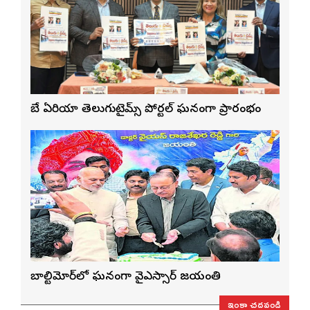
బే ఏరియా తెలుగుటైమ్స్ పోర్టల్ ఘనంగా ప్రారంభం
బాల్టిమోర్‌లో ఘనంగా వైఎస్సార్‌ జయంతి
ఇంకా చదవండి