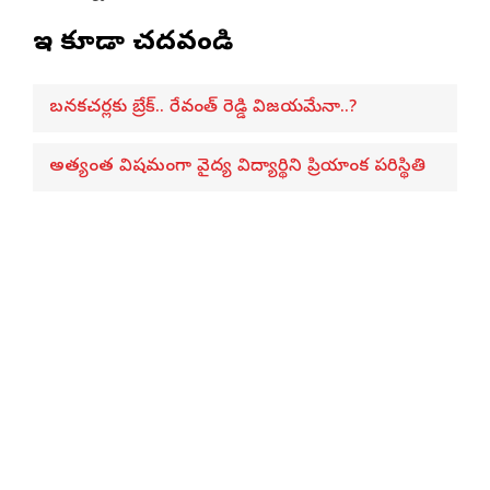
ఇవి కూడా చదవండి
బనకచర్లకు బ్రేక్.. రేవంత్ రెడ్డి విజయమేనా..?
అత్యంత విషమంగా వైద్య విద్యార్థిని ప్రియాంక పరిస్థితి