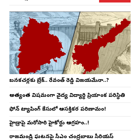
బనకచర్లకు బ్రేక్.. రేవంత్ రెడ్డి విజయమేనా..?
అత్యంత విషమంగా వైద్య విద్యార్థిని ప్రియాంక పరిస్థితి
ఫోన్ ట్యాపింగ్ కేసులో ఆసక్తికర పరిణామం!
హైడ్రాపై మరోసారి హైకోర్టు ఆగ్రహం..!
రాజమండ్రి ఘటనపై సీఎం చంద్రబాబు సీరియస్