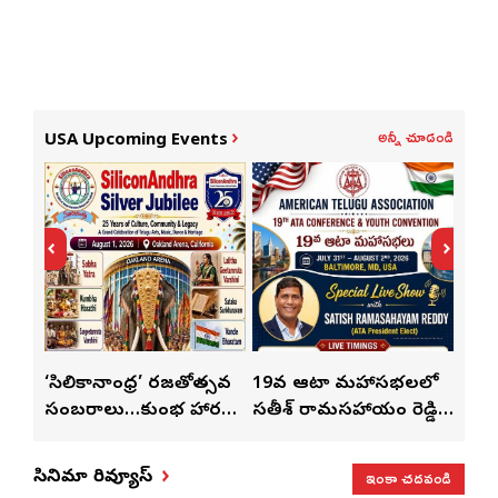
అన్నీ చూడండి
USA Upcoming Events
్
‘సిలికానాంధ్ర’ రజతోత్సవ
19వ ఆటా మహాసభలలో
19వ
సంబరాలు…కుంభ హారతి
సతీశ్ రామసహాయం రెడ్డి
మహిళ
మేళా’
ప్రత్యేకం
ప్రత్యేక లైవ్ షో
‘ఉమె
ఇంకా చదవండి
సినిమా రివ్యూస్