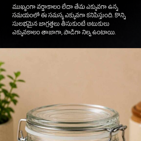
ముఖ్యంగా వర్షాకాలం లేదా తేమ ఎక్కువగా ఉన్న
సమయంలో ఈ సమస్య ఎక్కువగా కనిపిస్తుంది. కొన్ని
సులభమైన జాగ్రత్తలు తీసుకుంటే అటుకులు
ఎక్కువకాలం తాజాగా, పొడిగా నిల్వ ఉంటాయి.