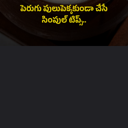
పెరుగు పులుపెక్కకుండా చేసే
సింపుల్ టిప్స్..