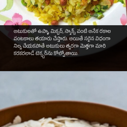
అటుకులతో ఉప్మా, మిక్చర్, స్నాక్స్ వంటి అనేక రకాల
వంటకాలు తయారు చేస్తారు. అయితే సరైన విధంగా
నిల్వ చేయకపోతే అటుకులు త్వరగా మెత్తగా మారి
కరకరలాడే టెక్స్చర్‌ను కోల్పోతాయి.