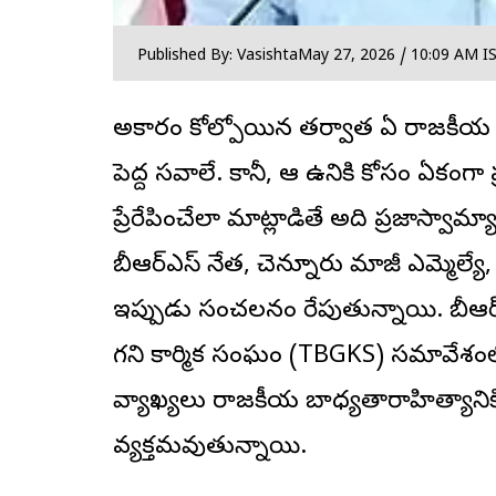
Published By: Vasishta
May 27, 2026 / 10:09 AM I
అధికారం కోల్పోయిన తర్వాత ఏ రాజకీయ పార్
పెద్ద సవాలే. కానీ, ఆ ఉనికి కోసం ఏకంగా 
ప్రేరేపించేలా మాట్లాడితే అది ప్రజాస్వామ్య
బీఆర్ఎస్ నేత, చెన్నూరు మాజీ ఎమ్మెల్యే
ఇప్పుడు సంచలనం రేపుతున్నాయి. బీఆర
గని కార్మిక సంఘం (TBGKS) సమావేశంలో
వ్యాఖ్యలు రాజకీయ బాధ్యతారాహిత్యానికి
వ్యక్తమవుతున్నాయి.