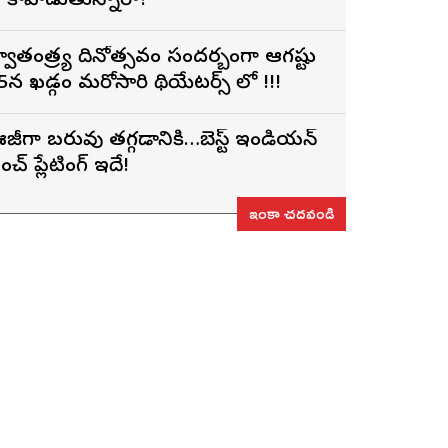
ీకే కాపాడుతున్నారా?
్వాతంత్ర్య దినోత్సవం సందర్బంగా ఆగష్టు
5న ఖడ్గం మరోసారి థియేటర్స్ లో !!!
జీగా బరువు తగ్గడానికి…బెస్ట్ ఇండియన్
ంచ్ ప్లేటింగ్ ఇదే!
ఇంకా చదవండి