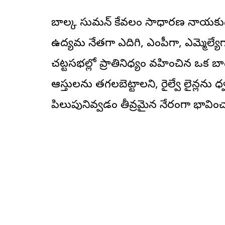
బాల్క సుమన్ కేవలం సాధారణ నాయకుడు క
ఉద్యమ నేతగా ఎదిగి, ఎంపీగా, ఎమ్మెల్యేగ
చట్టసభల్లో ప్రాతినిధ్యం వహించిన ఒ
ఆస్తులను తగలబెట్టాలని, రైల్వే లైన్ల
పిలుపునివ్వడం తీవ్రమైన నేరంగా భావించ