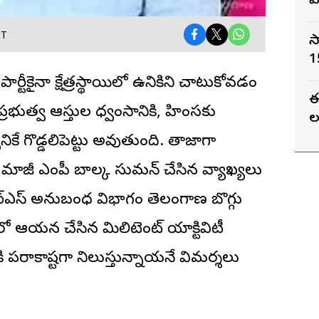
ప
ST
స
1
టీకైనా క్షేత్రస్థాయిలో ఉనికిని చాటుకోవడం
ఈ
ప్రభుత్వ ఆస్తుల ధ్వంసానికి, హింసకు
ల
ానికే గొడ్డలిపెట్టు అవుతుంది. తాజాగా
,
మాజీ ఎంపీ బాల్క సుమన్
చేసిన వ్యాఖ్యలు
్ఎస్ అనుబంధ విభాగం తెలంగాణ బొగ్గు
 ఆయన చేసిన మిలిటెంట్ యాక్టివిటీ
 పరాకాష్టగా నిలుస్తున్నాయనే విమర్శలు