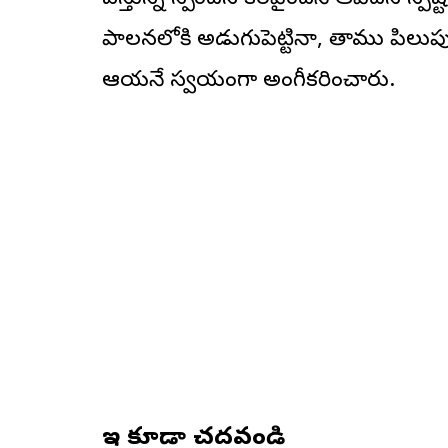
వస్తున్న స్పందన కరవైందనే ఆవేదన స్పష్టంగ
పాలనలోకి అడుగుపెట్టినా, తాము పిలుపున
ఆయనే స్వయంగా అంగీకరించారు.
ఇవి కూడా చదవండి