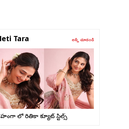
eti Tara
అన్నీ చూడండి
ెహంగా లో రితికా క్యూట్ స్టిల్స్