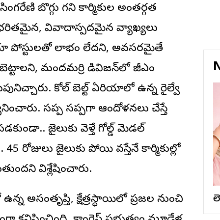
గరేణి బొగ్గు గని కార్మికుల అంతర్గత
భరితమైన, వివాదాస్పదమైన వ్యాఖ్యలు
ీడియా పోస్టులతో లాభం లేదని, అవసరమైతే
N
ెట్టాలని, మందమర్రి డివిజన్‌లో జీఎం
ునిచ్చారు. కోల్ బెల్ట్ ఏరియాలో ఉన్న రైల్వే
ానించారు. సప్ప సప్పగా ఆందోళనలు చేస్తే
కుండా.. జైలుకు వెళ్తే గోల్డ్ మెడల్
 45 రోజులు జైలుకు పోయి వస్తేనే కార్మికుల్లో
ుందని విశ్లేషించారు.
 ఉన్న అసంతృప్తి, క్షేత్రస్థాయిలో ప్రజల నుంచి
ల