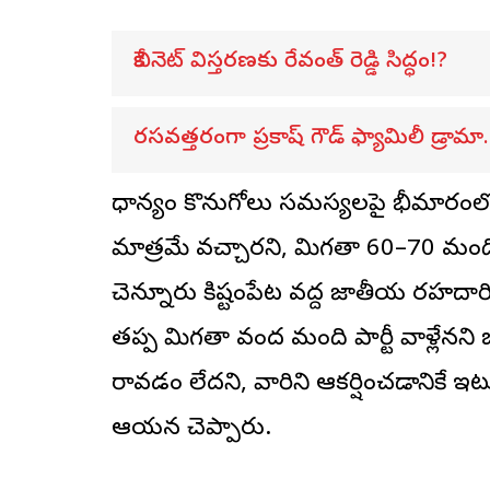
కేబినెట్ విస్తరణకు రేవంత్ రెడ్డి సిద్ధం!?
రసవత్తరంగా ప్రకాష్ గౌడ్ ఫ్యామిలీ డ్రామా.
ధాన్యం కొనుగోలు సమస్యలపై భీమారంలో హై
మాత్రమే వచ్చారని, మిగతా 60–70 మంది బ
చెన్నూరు కిష్టంపేట వద్ద జాతీయ రహదార
తప్ప మిగతా వంద మంది పార్టీ వాళ్లేనని 
రావడం లేదని, వారిని ఆకర్షించడానికే 
ఆయన చెప్పారు.