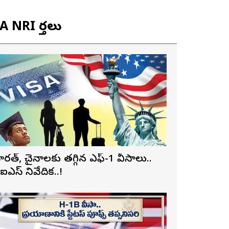
 NRI వార్తలు
ారత్, చైనాలకు తగ్గిన ఎఫ్-1 వీసాలు..
ీఐఎస్ నివేదిక..!