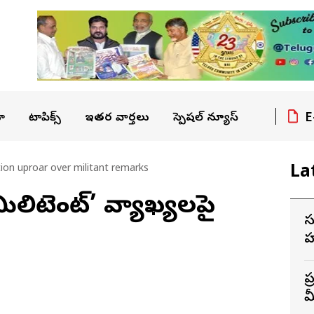
E
ా
టాపిక్స్
ఇతర వార్తలు
స్పెషల్ న్యూస్
La
ion uproar over militant remarks
 ‘మిలిటెంట్’ వ్యాఖ్యలపై
స
హ
ఫ
ప
మ