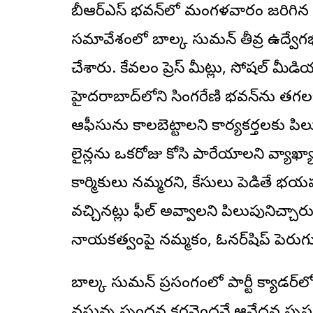
బీఆర్ఎస్ భవన్‌లో మంగళవారం జరిగిన సిం
సమావేశంలో బాల్క సుమన్ తీవ్ర ఉద్వేగ
చేశారు. కేవలం ప్రెస్ మీట్లు, సోషల్ మ
హైదరాబాద్‌లోని సింగరేణి భవన్‌ను తగలబ
ఆఫీసును కాలబెట్టాలని కార్యకర్తలకు పిలుప
లైన్లను ఒకరోజు కోసి పారేయాలని వ్యాఖ్య
కార్మికులు నమ్మరని, కేసులు పెడితే భయపడ
వచ్చినట్లు ఫీల్ అవ్వాలని పిలుపునిచ్చారు.
నాయకత్వంపై నమ్మకం, ఓనర్‌షిప్ పెరుగుత
బాల్క సుమన్ ప్రసంగంలో పార్టీ క్యాడర్‌లో