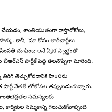
ు చేయడం, శాంతియుతంగా రాస్తారోకోలు,
క్కు. కానీ, ‘మా కోసం లాఠీచార్జీలు
లు సింపతీ చూపించాలనే ఏకైక స్వార్థంతో
ీఆర్ఎస్ పార్టీకే పెద్ద తలనొప్పిగా మారింది.
ని తిరిగి తెచ్చుకోవడానికి హింసను
ార్టీ నేతలే లోలోపల తప్పుబడుతున్నారు.
ో శాంతిభద్రతల సమస్యలకు
కార్మికుల నమ్మకాన్ని గెలుచుకోవాల్సింది