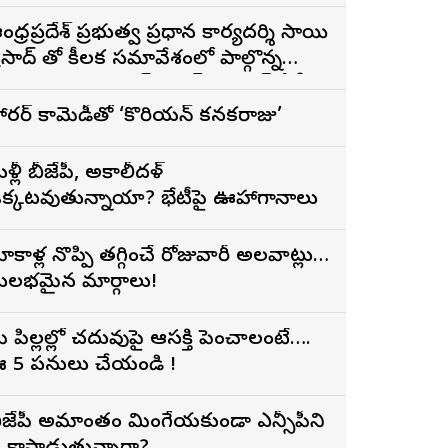
ిడుదల
ంధ్రప్రదేశ్ ప్రభుత్వ ప్రధాన కార్యదర్శి సాయి
ద్ తో కీలక సమావేశంలో పాల్గొన్న
PSFTVTDC చైర్మన్ భరత్ భూషణ్, ఏపీ
ఫ్డిసి ఎండి విశ్వనాథన్, పలు శాఖల
ారర్ కామెడీతో ‘కొరియన్ కనకరాజు’
ధికారులు
ళ్లీ బీజేపీ, అకాలీదళ్
క్కటవుతున్నాయా? భేటీపై ఊహాగానాలు
ోకాళ్ల నొప్పి తగ్గించే రోజువారీ అలవాట్లు…
ులభమైన మార్గాలు!
ీ పిల్లల్లో చదువుపై ఆసక్తి పెంచాలంటే….
 5 పనులు చేయండి !
ీజేపీ అమాంతం మింగేయకుండా ఎన్సీపీని