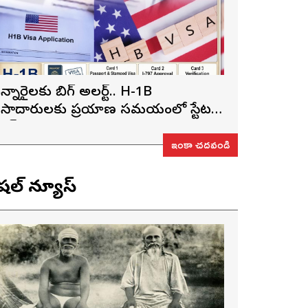
న్నారైలకు బిగ్ అలర్ట్.. H-1B
ీసాదారులకు ప్రయాణ సమయంలో స్టేటస్
్రూఫ్స్ తప్పనిసరి..!
ఇంకా చదవండి
ెషల్ న్యూస్