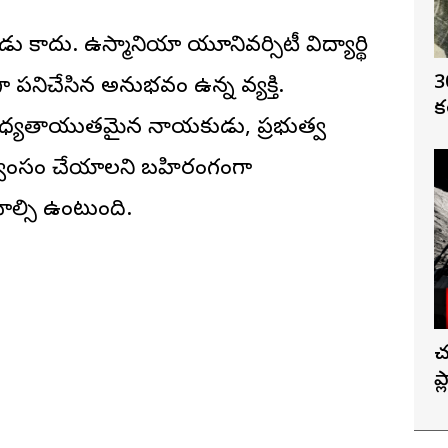
ాదు. ఉస్మానియా యూనివర్సిటీ విద్యార్థి
3
ా పనిచేసిన అనుభవం ఉన్న వ్యక్తి.
క
క బాధ్యతాయుతమైన నాయకుడు, ప్రభుత్వ
ను ధ్వంసం చేయాలని బహిరంగంగా
ాల్సి ఉంటుంది.
చ
ప