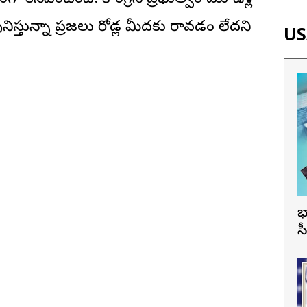
ా కనిపించింది. కాంగ్రెస్ ప్రభుత్వం మూడేళ్ల
ిస్తున్నా ప్రజలు రోడ్ల మీదకు రావడం లేదని
USA
భ
స