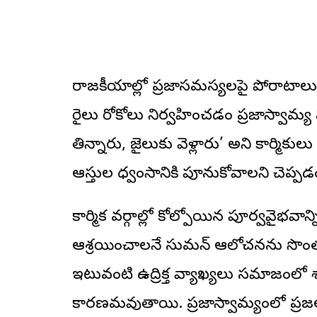
రాజకీయాల్లో ప్రజాసమస్యలపై పోరాటాల
రైలు రోకోలు నిర్వహించడం ప్రజాస్వామ్య హ
తిన్నారు, జైలుకు వెళ్లారు’ అని కార్మికు
ఆస్తుల ధ్వంసానికి పూనుకోవాలని చెప్పడం బ
కార్మిక వర్గాల్లో కోల్పోయిన పూర్వవైభవాన్
ఆశ్రయించాలనే సుమన్ ఆలోచనను సొంత ప
ఇటువంటి ఉద్రిక్త వ్యాఖ్యలు సమాజంల
కారణమవుతాయి. ప్రజాస్వామ్యంలో ప్రజల, 