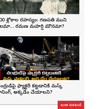
00 శ్లోకాల రహస్యం: గణపతి ముని
లమా… రమణ మహర్షి మౌనమా?
ంద్రుడిపై ఫ్యాక్టరీ కట్టడానికి మస్క్
్లానింగ్, అక్కడేం చేయాలని?
ఇంకా చదవండి