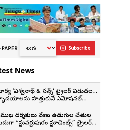
-PAPER
Subscribe
test News
ూర్య ‘విశ్వనాథ్ & సన్స్’ ట్రైలర్ విడుదల…
ృదయాలను హత్తుకునే ఎమోషనల్
్యామిలీ ఎంటర్‌టైనర్‌గా భారీ అంచనాలు
్రముఖ దర్శకులు వేణు ఉడుగుల చేతుల
ీదుగా “స్టువర్టుపురం స్టూడెంట్స్” ట్రైలర్