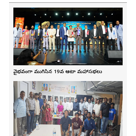
వైభవంగా ముగిసిన 19వ ఆటా మహాసభలు