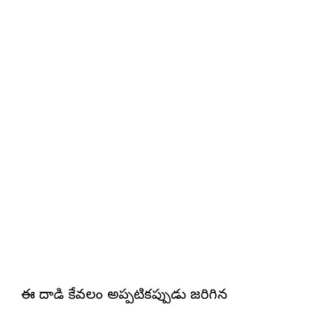
ఈ దాడి కేవలం అప్పటికప్పుడు జరిగిన