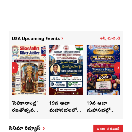
అన్నీ చూడండి
USA Upcoming Events
ుంచి
‘సిలికానాంధ్ర’
19వ ఆటా
19వ ఆటా
19
రజతోత్సవ
మహాసభలలో
మహాసభల్లో
మహా
సంబరాలు…
సతీశ్
మహిళల కోసం
‘వి
కుంభ హారతి
రామసహాయం
ప్రత్యేకంగా
పరి
ఇంకా చదవండి
సినిమా రివ్యూస్