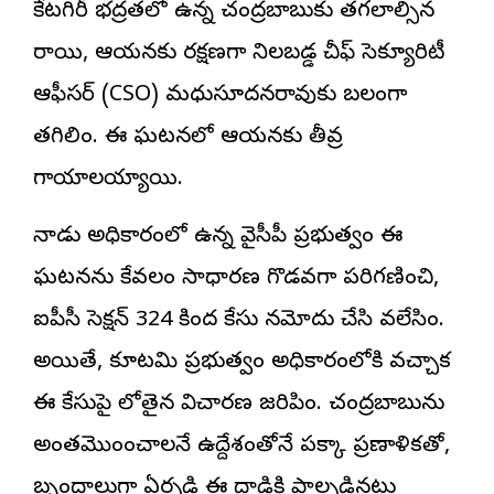
కేటగిరీ భద్రతలో ఉన్న చంద్రబాబుకు తగలాల్సిన
రాయి, ఆయనకు రక్షణగా నిలబడ్డ చీఫ్ సెక్యూరిటీ
ఆఫీసర్ (CSO) మధుసూదనరావుకు బలంగా
తగిలింది. ఈ ఘటనలో ఆయనకు తీవ్ర
గాయాలయ్యాయి.
నాడు అధికారంలో ఉన్న వైసీపీ ప్రభుత్వం ఈ
ఘటనను కేవలం సాధారణ గొడవగా పరిగణించి,
ఐపీసీ సెక్షన్ 324 కింద కేసు నమోదు చేసి వదిలేసింది.
అయితే, కూటమి ప్రభుత్వం అధికారంలోకి వచ్చాక
ఈ కేసుపై లోతైన విచారణ జరిపింది. చంద్రబాబును
అంతమొందించాలనే ఉద్దేశంతోనే పక్కా ప్రణాళికతో,
బృందాలుగా ఏర్పడి ఈ దాడికి పాల్పడినట్లు