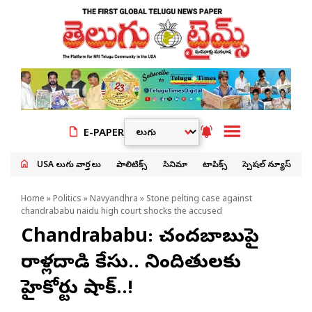
E-PAPER
USA తెలుగు వార్తలు
పాలిటిక్స్
సినిమా
టాపిక్స్
స్పెషల్ న్యూస్
Home
»
Politics
»
Navyandhra
» Stone pelting case against
chandrababu naidu high court shocks the accused
Chandrababu: చంద్రబాబుపై
రాళ్లదాడి కేసు.. నిందితులకు
హైకోర్టు షాక్..!