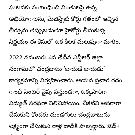
ఘటనకు సంబంధించి నిందితులపై ఉన్న
అభియోగాలను, మేజిస్ట్రేట్ కోర్టు గతంలో ఇచ్చిన
తీర్పును తప్పుబడుతూ హైకోర్టు తీసుకున్న
నిర్ణయం ఈ కేసులో ఒక కీలక మలుపుగా మారింది.
2022 నవంబరు 4వ తేదీన ఎన్టీఆర్ జిల్లా
నందిగామలో చంద్రబాబు ‘బాదుడే బాదుడు’
కార్యక్రమాన్ని నిర్వహించారు. ఆయన ప్రచార రథం
గాంధీ సెంటర్ వైపు వస్తుండగా, ఒక్కసారిగా
విద్యుత్ సరఫరా నిలిచిపోయింది. చీకటిని ఆసరాగా
చేసుకుని కొందరు దుండగులు చంద్రబాబును
లక్ష్యంగా చేసుకుని రాళ్ల దాడికి పాల్పడ్డారు. జెడ్+