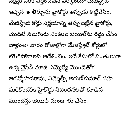
సెక్షన్లు వీరికి వర్తించవని పేర్కొంటూ మేజిస్ట్రేట్
ఇచ్చిన ఆ తీర్పును హైకోర్టు ఇప్పుడు కొట్టివేసింది.
మేజిస్ట్రేట్ కోర్టు నిర్ణయాన్ని తప్పుబట్టిన హైకోర్టు,
మొదటి నలుగురు నిందితుల బెయిల్‌ను రద్దు చేసింది.
వాళ్లంతా వారం రోజుల్లోగా మేజిస్ట్రేట్ కోర్టులో
లొంగిపోవాలని ఆదేశించింది. ఇదే కేసులో నిందితులుగా
ఉన్న వైసీపీ మాజీ ఎమ్మెల్యే మొండితోక
జగన్మోహనరావు, ఎమ్మెల్సీ అరుణ్‌కుమార్ సహా
మరికొందరికి హైకోర్టు నిబంధనలతో కూడిన
ముందస్తు బెయిల్ మంజూరు చేసింది.