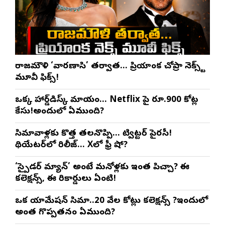
రాజమౌళి ‘వారణాసి’ తర్వాత… ప్రియాంక చోప్రా నెక్స్ట్
మూవీ ఫిక్స్!
ఒక్క హార్డ్‌డిస్క్ మాయం… Netflix పై రూ.900 కోట్ల
కేసు!అందులో ఏముంది?
సినిమావాళ్లకు కొత్త తలనొప్పి… ట్విట్టర్ పైరసీ!
థియేటర్‌లో రిలీజ్… Xలో ఫ్రీ షో?
‘స్పైడర్ మ్యాన్’ అంటే మనోళ్లకు ఇంత పిచ్చా? ఈ
కలెక్షన్స్, ఈ రికార్డులు ఏంటి!
ఒక యానిమేషన్ సినిమా..20 వేల కోట్లు కలెక్షన్స్ ?ఇందులో
అంత గొప్పతనం ఏముంది?