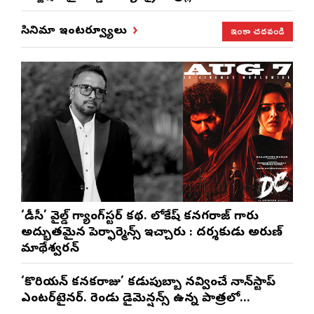
ఇంకా చదవండి
సినిమా ఇంటర్వ్యూలు
‘డీసీ’ వైల్డ్ గ్యాంగ్‌స్టర్ కథ. లోకేష్ కనగరాజ్ గారు
అద్భుతమైన పెర్ఫార్మెన్స్ ఇచ్చారు : దర్శకుడు అరుణ్
మాథేశ్వరన్
‘కొరియన్ కనకరాజు’ కడుపుబ్బా నవ్వించే నాన్‌స్టాప్
ఎంటర్‌టైనర్. రెండు డైమెన్షన్స్ ఉన్న పాత్రలో