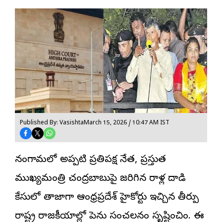
Published By: Vasishta
March 15, 2026 / 10:47 AM IST
నందిగామలో అప్పటి ప్రతిపక్ష నేత, ప్రస్తుత
ముఖ్యమంత్రి చంద్రబాబుపై జరిగిన రాళ్ల దాడి
కేసులో తాజాగా ఆంధ్రప్రదేశ్ హైకోర్టు ఇచ్చిన తీర్పు
రాష్ట్ర రాజకీయాల్లో పెను సంచలనం సృష్టించింది. ఈ