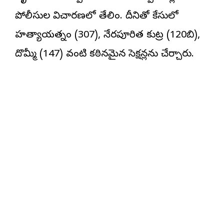
పోలీసుల విచారణలో తేలింది. దీనితో కేసులో
హత్యాయత్నం (307), నేరపూరిత కుట్ర (120బి),
దొమ్మీ (147) వంటి కఠినమైన సెక్షన్లను చేర్చారు.