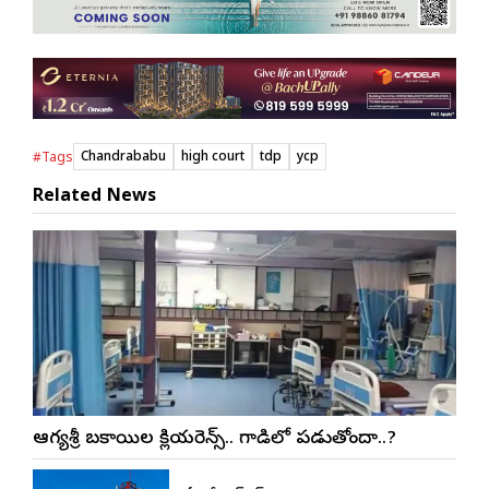
Chandrababu
high court
tdp
ycp
#Tags
Related News
ఆరోగ్యశ్రీ బకాయిల క్లియరెన్స్.. గాడిలో పడుతోందా..?