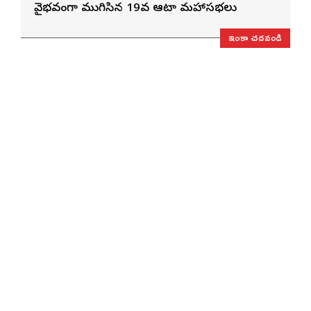
వైభవంగా ముగిసిన 19వ ఆటా మహాసభలు
ఇంకా చదవండి