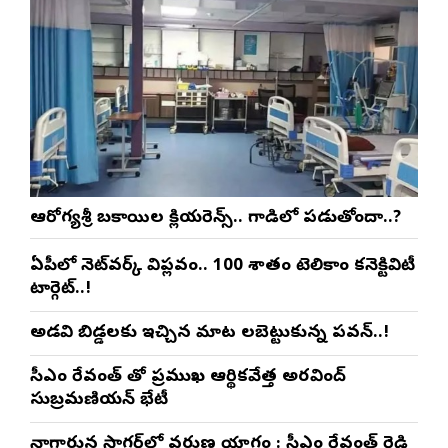
ఆరోగ్యశ్రీ బకాయిల క్లియరెన్స్.. గాడిలో పడుతోందా..?
ఏపీలో నెట్‌వర్క్ విప్లవం.. 100 శాతం టెలికాం కనెక్టివిటీ
టార్గెట్..!
అడవి బిడ్డలకు ఇచ్చిన మాట నిలబెట్టుకున్న పవన్..!
సీఎం రేవంత్ తో ప్రముఖ ఆర్థికవేత్త అరవింద్‌
సుబ్రమణియన్ భేటీ
నాగార్జున సాగ‌ర్‌లో వరుణ యాగం : సీఎం రేవంత్ రెడ్డి