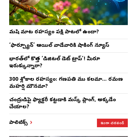
మనిషి మాట రహస్యం పక్షి పాటలో ఉందా?
‘ఫార్చ్యూన్’ ఆయిల్ వాడేవారికి షాకింగ్ న్యూస్
భారత్‌లో కొత్త ‘డిజిటల్ డెట్ ట్రాప్’! మీరూ
ఇరుక్కున్నారా?
300 శ్లోకాల రహస్యం: గణపతి ముని కలమా… రమణ
మహర్షి మౌనమా?
చంద్రుడిపై ఫ్యాక్టరీ కట్టడానికి మస్క్ ప్లానింగ్, అక్కడేం
చేయాలని?
ఇంకా చదవండి
పాలిటిక్స్