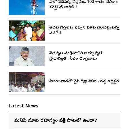
ఏపీలో నెట్‌వర్క్ విప్లవం.. 100 శాతం టెలికాం
కనెక్టివిటీ టార్గెట్..!
అడవి బిడ్డలకు ఇచ్చిన మాట నిలబెట్టుకున్న
పవన్..!
నేతన్నల సంక్షేమానికి అత్యున్నత
ప్రాధాన్యత : సీఎం చంద్రబాబు
విజయవాడలో వైసీపీ దీక్షా శిబిరం వద్ద ఉద్రిక్తత
Latest News
మనిషి మాట రహస్యం పక్షి పాటలో ఉందా?