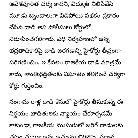
ఆవేశపూరిత చర్య కాదని, విద్యుత్ నిలిపివేసి
మూడు బృందాలుగా విడిపోయి పథకం ప్రకారం
చేసిన దాడి అని పోలీసులు కోర్టులో
నిరూపించగలిగారు. విధి నిర్వహణలో ఉన్న
భద్రతాధికారిపై దాడి జరగడాన్ని హైకోర్టు తీవ్రంగా
పరిగణించింది. ఇది కేవలం రాజకీయ దాడి మాత్రమే
కాదు, శాంతిభద్రతలకు విఘాతం కలిగించే చర్యగా
కోర్టు గుర్తించింది.
నందిగామ రాళ్ల దాడి కేసులో హైకోర్టు తీసుకున్న ఈ
నిర్ణయం బాధితులకు న్యాయం చేకూర్చడమే
కాకుండా, రాజకీయ ముసుగులో జరిగే దాడులకు
చట్టం చుట్టూ ఉన్న ఉచ్చును బిగిస్తోంది. ప్రధాన