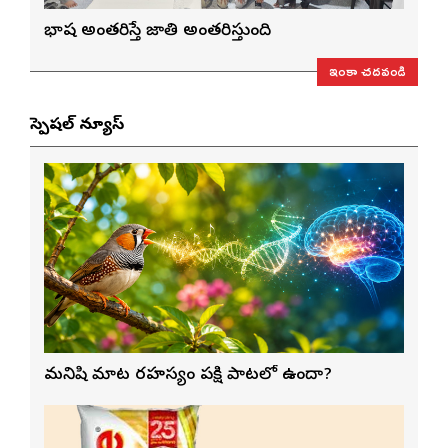
భాష అంతరిస్తే జాతి అంతరిస్తుంది
ఇంకా చదవండి
స్పెషల్ న్యూస్
మనిషి మాట రహస్యం పక్షి పాటలో ఉందా?