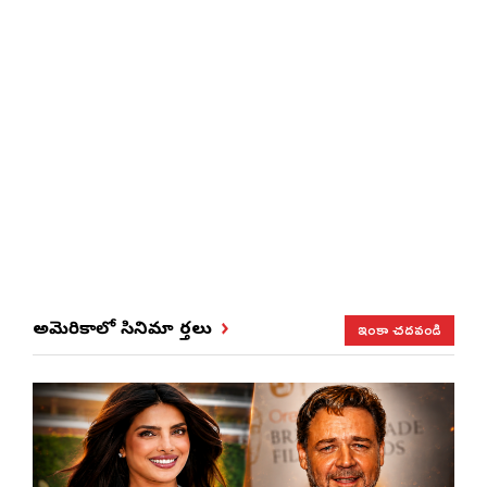
ఇంకా చదవండి
అమెరికాలో సినిమా వార్తలు