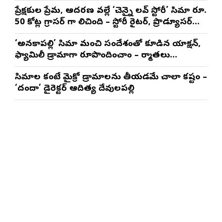
నటించడం చాలా సంతృప్తినిచ్చింది : వరుణ్ తేజ్
ప్రేక్షకుల ప్రేమ, ఆదరణ వల్లే ‘చెన్నై లవ్ స్టోరీ’ సినిమా రూ.
50 కోట్ల గ్రాసర్ గా నిలిచింది – స్టోరీ రైటర్, ప్రొడ్యూసర్
సాయి రాజేష్
‘అనకాపల్లి’ సినిమాని మంచి సందేశంతో కూడిన యాక్షన్,
ఫ్యామిలీ డ్రామాగా రూపొందించాం – నిర్మాతలు
త్రినాథరావు నక్కిన, కాండ్రేగుల నాయుడు
సినిమాల కంటే మైక్రో డ్రామాలను తీయడమే చాలా కష్టం –
‘దందా’ డైరెక్ట‌ర్ ఆదిత్య దేవులపల్లి