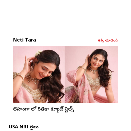
అన్నీ చూడండి
Neti Tara
లెహంగా లో రితికా క్యూట్ స్టిల్స్
USA NRI వార్తలు