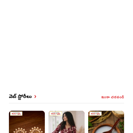
ఇంకా చదవండి
వెబ్ స్టోరీలు