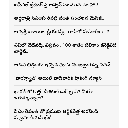
ఐపీఎల్ ట్రేడింగ్ పై అశ్విన్ సంచలన సలహా..!
అర్థరాత్రి సీఎంకు రిషభ్ పంత్ సంచలన మెసేజ్..!
ఆరోగ్యశ్రీ బకాయిల క్లియరెన్స్.. గాడిలో పడుతోందా..?
ఏపీలో నెట్‌వర్క్ విప్లవం.. 100 శాతం టెలికాం కనెక్టివిటీ
టార్గెట్..!
అడవి బిడ్డలకు ఇచ్చిన మాట నిలబెట్టుకున్న పవన్..!
‘ఫార్చ్యూన్’ ఆయిల్ వాడేవారికి షాకింగ్ న్యూస్
భారత్‌లో కొత్త ‘డిజిటల్ డెట్ ట్రాప్’! మీరూ
ఇరుక్కున్నారా?
సీఎం రేవంత్ తో ప్రముఖ ఆర్థికవేత్త అరవింద్‌
సుబ్రమణియన్ భేటీ