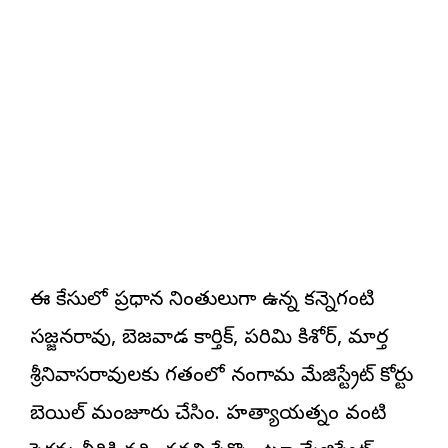
ఈ కేసులో ప్రధాన నిందితులుగా ఉన్న కన్నెగంటి
సజ్జనరావు, బెజవాడ కార్తిక్, పరిమి కిశోర్, మార్త
శ్రీనివాసరావులకు గతంలో నందిగామ మేజిస్ట్రేట్ కోర్టు
బెయిల్ మంజూరు చేసింది. హత్యాయత్నం వంటి