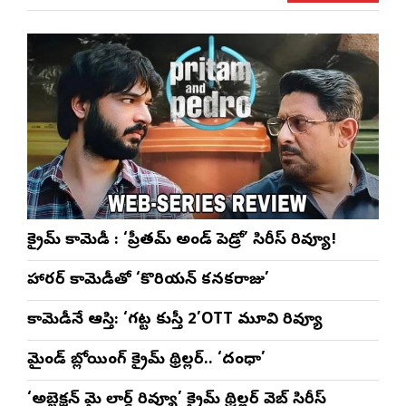
ప్రత్యేకం
రెడ్డి ప్రత్యేక లైవ్
‘ఉమెన్స్ ఫోరమ్’
కార
ళా’
షో
వేడుకలు
క్రైమ్ కామెడీ : ‘ప్రీతమ్ అండ్ పెడ్రో’ సిరీస్ రివ్యూ!
హారర్ కామెడీతో ‘కొరియన్ కనకరాజు’
కామెడీనే ఆస్తి: ‘గట్ట కుస్తీ 2’OTT మూవి రివ్యూ
మైండ్ బ్లోయింగ్ క్రైమ్ థ్రిల్లర్.. ‘దంధా’
‘అబ్జెక్ష‌న్ మై లార్డ్ రివ్యూ’ క్రైమ్ థ్రిల్ల‌ర్ వెబ్ సిరీస్