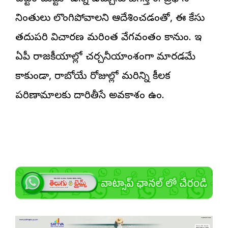
నిందితులు లొంగిపోవాలని ఆదేశించడంతో, ఈ కేసు
తదుపరి విచారణ మరింత వేగవంతం కానుంది. ఇది
ఏపీ రాజకీయాల్లో చర్చనీయాంశంగా మారడమే
కాకుండా, రాబోయే రోజుల్లో మరిన్ని కీలక
పరిణామాలకు దారితీసే అవకాశం ఉంది.