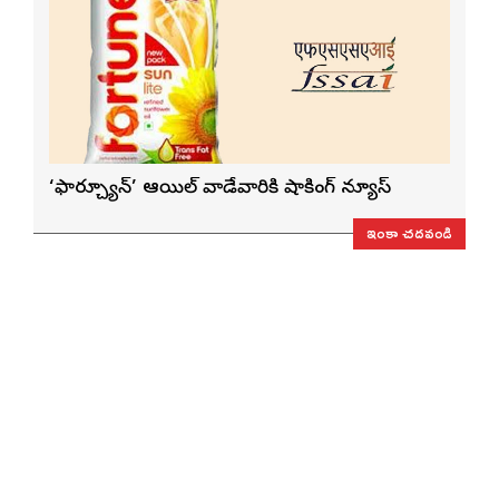
‘ఫార్చ్యూన్’ ఆయిల్ వాడేవారికి షాకింగ్ న్యూస్
ఇంకా చదవండి