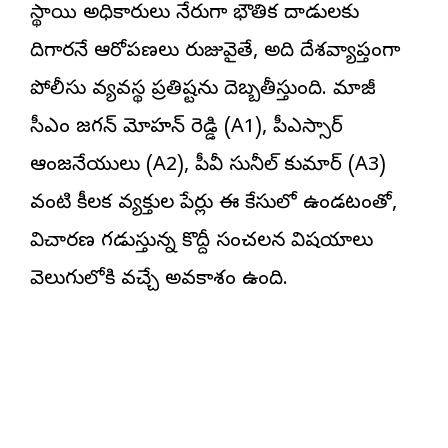
స్థాయి అధికారులు నేరుగా భౌతిక దాడులకు
దిగారనే ఆరోపణలు రుజువైతే, అది దేశవ్యాప్తంగా
పోలీసు వ్యవస్థ ప్రతిష్టను దెబ్బతీస్తుంది. మాజీ
సీఎం జగన్ మోహన్ రెడ్డి (A1), పీఎస్సార్
ఆంజనేయులు (A2), పీవీ సునీల్ కుమార్ (A3)
వంటి కీలక వ్యక్తుల పేర్లు ఈ కేసులో ఉండటంతో,
విచారణ గడుస్తున్న కొద్దీ సంచలన విషయాలు
వెలుగులోకి వచ్చే అవకాశం ఉంది.