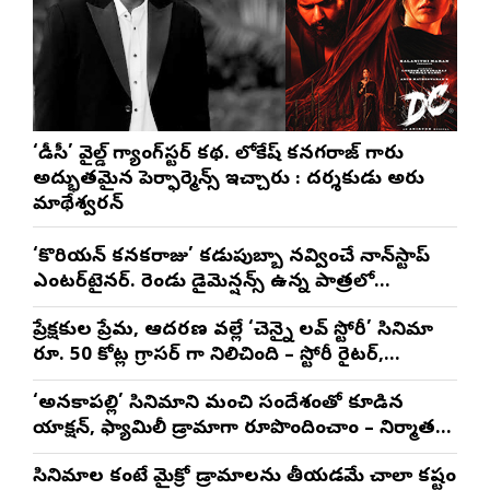
‘డీసీ’ వైల్డ్ గ్యాంగ్‌స్టర్ కథ. లోకేష్ కనగరాజ్ గారు
అద్భుతమైన పెర్ఫార్మెన్స్ ఇచ్చారు : దర్శకుడు అరుణ్
మాథేశ్వరన్
‘కొరియన్ కనకరాజు’ కడుపుబ్బా నవ్వించే నాన్‌స్టాప్
ఎంటర్‌టైనర్. రెండు డైమెన్షన్స్ ఉన్న పాత్రలో
నటించడం చాలా సంతృప్తినిచ్చింది : వరుణ్ తేజ్
ప్రేక్షకుల ప్రేమ, ఆదరణ వల్లే ‘చెన్నై లవ్ స్టోరీ’ సినిమా
రూ. 50 కోట్ల గ్రాసర్ గా నిలిచింది – స్టోరీ రైటర్,
ప్రొడ్యూసర్ సాయి రాజేష్
‘అనకాపల్లి’ సినిమాని మంచి సందేశంతో కూడిన
యాక్షన్, ఫ్యామిలీ డ్రామాగా రూపొందించాం – నిర్మాతలు
త్రినాథరావు నక్కిన, కాండ్రేగుల నాయుడు
సినిమాల కంటే మైక్రో డ్రామాలను తీయడమే చాలా కష్టం