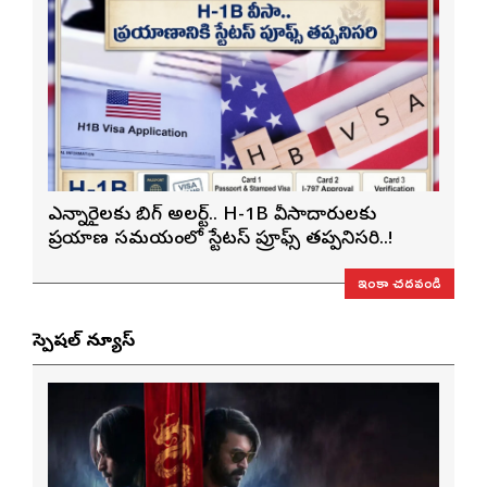
ఎన్నారైలకు బిగ్ అలర్ట్.. H-1B వీసాదారులకు
ప్రయాణ సమయంలో స్టేటస్ ప్రూఫ్స్ తప్పనిసరి..!
ఇంకా చదవండి
స్పెషల్ న్యూస్