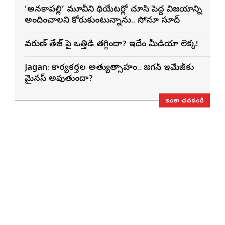
‘అనకాపల్లి’ మూవీని థియేటర్లో చూసి పెద్ద విజయాన్ని
అందించాలని కోరుకుంటున్నాను.. సోనూ సూద్
వరుణ్ తేజ్‌ పై ఒత్తిడి తగ్గిందా? ఇదేం మీడియా లెక్క!
Jagan: కార్యకర్తల అత్యుత్సాహం.. జగన్ ఇమేజ్‌కు
మైనస్ అవుతుందా?
ఇంకా చదవండి