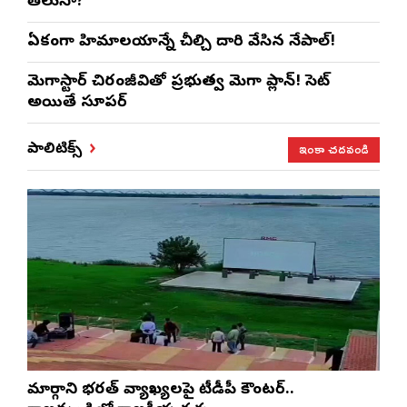
తెలుసా?
ఏకంగా హిమాలయాన్నే చీల్చి దారి వేసిన నేపాల్!
మెగాస్టార్ చిరంజీవితో ప్రభుత్వ మెగా ప్లాన్! సెట్
అయితే సూపర్
ఇంకా చదవండి
పాలిటిక్స్
మార్గాని భరత్ వ్యాఖ్యలపై టీడీపీ కౌంటర్..