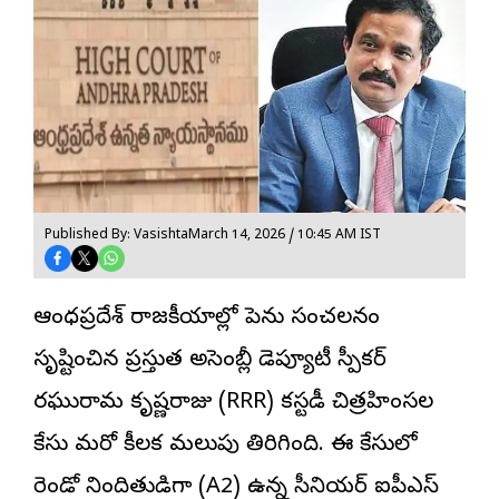
Published By: Vasishta
March 14, 2026 / 10:45 AM IST
ఆంధ్రప్రదేశ్ రాజకీయాల్లో పెను సంచలనం
సృష్టించిన ప్రస్తుత అసెంబ్లీ డెప్యూటీ స్పీకర్
రఘురామ కృష్ణరాజు (RRR) కస్టడీ చిత్రహింసల
కేసు మరో కీలక మలుపు తిరిగింది. ఈ కేసులో
రెండో నిందితుడిగా (A2) ఉన్న సీనియర్ ఐపీఎస్