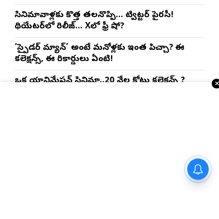
సినిమావాళ్లకు కొత్త తలనొప్పి… ట్విట్టర్ పైరసీ!
థియేటర్‌లో రిలీజ్… Xలో ఫ్రీ షో?
‘స్పైడర్ మ్యాన్’ అంటే మనోళ్లకు ఇంత పిచ్చా? ఈ
కలెక్షన్స్, ఈ రికార్డులు ఏంటి!
ఒక యానిమేషన్ సినిమా..20 వేల కోట్లు కలెక్షన్స్ ?
ఇందులో అంత గొప్పతనం ఏముంది?
E.T. సినిమా: స్పీల్‌బర్గ్‌కు ఆ శాస్త్రవేత్తే స్ఫూర్తి. ఆయన
రీసెర్చ్ తెలిస్తే మైండ్ బ్లాక్!?
ఇంకా చదవండి
స్పోర్ట్స్ న్యూస్
మార్గాని భరత్ వ్యాఖ్యలపై టీడీపీ
కౌంటర్.. రాజమండ్రిలో రాజకీయ
రచ్చ..