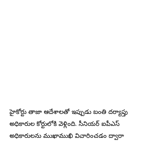
హైకోర్టు తాజా ఆదేశాలతో ఇప్పుడు బంతి దర్యాప్తు
అధికారుల కోర్టులోకి వెళ్లింది. సీనియర్ ఐపీఎస్
అధికారులను ముఖాముఖి విచారించడం ద్వారా