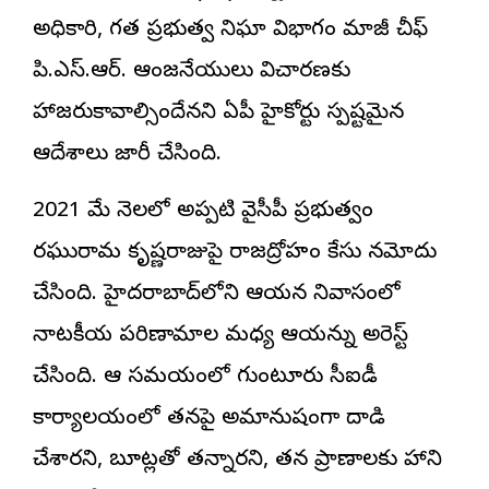
అధికారి, గత ప్రభుత్వ నిఘా విభాగం మాజీ చీఫ్
పి.ఎస్.ఆర్. ఆంజనేయులు విచారణకు
హాజరుకావాల్సిందేనని ఏపీ హైకోర్టు స్పష్టమైన
ఆదేశాలు జారీ చేసింది.
2021 మే నెలలో అప్పటి వైసీపీ ప్రభుత్వం
రఘురామ కృష్ణరాజుపై రాజద్రోహం కేసు నమోదు
చేసింది. హైదరాబాద్‌లోని ఆయన నివాసంలో
నాటకీయ పరిణామాల మధ్య ఆయన్ను అరెస్ట్
చేసింది. ఆ సమయంలో గుంటూరు సీఐడీ
కార్యాలయంలో తనపై అమానుషంగా దాడి
చేశారని, బూట్లతో తన్నారని, తన ప్రాణాలకు హాని