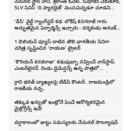
నేచురల్ స్టార్ నాని, శ్రీకాంత్ ఓదెల, సుధాకర్ చెరుకూరి,
SLV సినిమాస్ ‘ది ప్యారడైజ్’ మునుపెన్నడూ చూడని
యాక్షన్ బ్లడ్ బాత్ టీజర్ రిలీజ్
‘డీసీ’ వైల్డ్ గ్యాంగ్‌స్టర్ కథ. లోకేష్ కనగరాజ్ గారు
అద్భుతమైన పెర్ఫార్మెన్స్ ఇచ్చారు : దర్శకుడు అరుణ్
మాథేశ్వరన్
1 బిలియన్ వ్యూస్ దాటిన తొలి భారతీయ సినిమాగా
చరిత్ర సృష్టించిన ‘రామాయణ’ ట్రైలర్
‘కొరియన్ కనకరాజు’ కడుపుబ్బా నవ్వించే నాన్‌స్టాప్
ఎంటర్‌టైనర్. రెండు డైమెన్షన్స్ ఉన్న పాత్రలో
నటించడం చాలా సంతృప్తినిచ్చింది : వరుణ్ తేజ్
మార్గాని భరత్ వ్యాఖ్యలపై టీడీపీ కౌంటర్.. రాజమండ్రిలో
రాజకీయ రచ్చ..
తక్కువ ఖర్చుతో ఇంట్లోనే పెంచే ఆరోగ్యకరమైన
మైక్రోగ్రీన్స్ ఇవే!
వర్షాకాలంలో జుట్టు సమస్యలకు నేచురల్ సొల్యూషన్