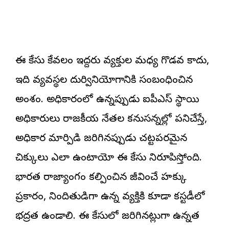
ఈ కేసు కేవలం ఇద్దరు వ్యక్తుల మధ్య గొడవ కాదు,
ఇది వ్యవస్థల దుర్వినియోగానికి సంబంధించిన
అంశం. అధికారంలో ఉన్నప్పుడు ఐపీఎస్ స్థాయి
అధికారులు రాజకీయ నేతల కనుసన్నల్లో పనిచేస్తే,
అధికార మార్పిడి జరిగినప్పుడు చట్టపరమైన
చిక్కులు ఎలా ఉంటాయో ఈ కేసు నిరూపిస్తోంది.
భారత రాజ్యాంగం కల్పించిన జీవించే హక్కు
ప్రకారం, నిందితుడిగా ఉన్న వ్యక్తికి కూడా కస్టడీలో
భద్రత ఉండాలి. ఈ కేసులో జరిగినట్లుగా ఉన్నత