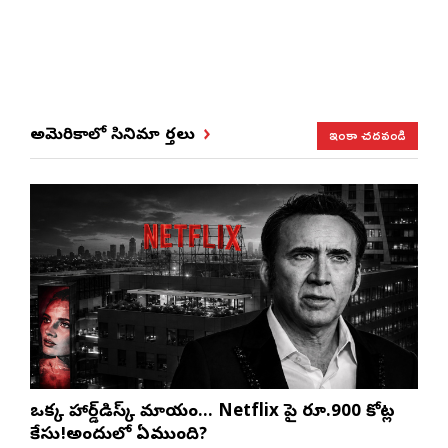
ఇంకా చదవండి
అమెరికాలో సినిమా వార్తలు
ఒక్క హార్డ్‌డిస్క్ మాయం… Netflix పై రూ.900 కోట్ల
కేసు!అందులో ఏముంది?