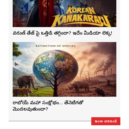
వరుణ్ తేజ్‌ పై ఒత్తిడి తగ్గిందా? ఇదేం మీడియా లెక్క!
రాబోయే మహా సంక్షోభం… తేనెటీగతో
మొదలవుతుందా?
ఇంకా చదవండి