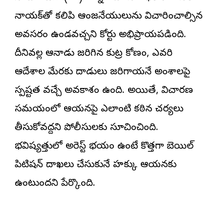
నాయక్‌తో కలిపి ఆంజనేయులును విచారించాల్సిన
అవసరం ఉండవచ్చని కోర్టు అభిప్రాయపడింది.
దీనివల్ల ఆనాడు జరిగిన కుట్ర కోణం, ఎవరి
ఆదేశాల మేరకు దాడులు జరిగాయనే అంశాలపై
స్పష్టత వచ్చే అవకాశం ఉంది. అయితే, విచారణ
సమయంలో ఆయనపై ఎలాంటి కఠిన చర్యలు
తీసుకోవద్దని పోలీసులకు సూచించింది.
భవిష్యత్తులో అరెస్ట్ భయం ఉంటే కొత్తగా బెయిల్
పిటిషన్ దాఖలు చేసుకునే హక్కు ఆయనకు
ఉంటుందని పేర్కొంది.