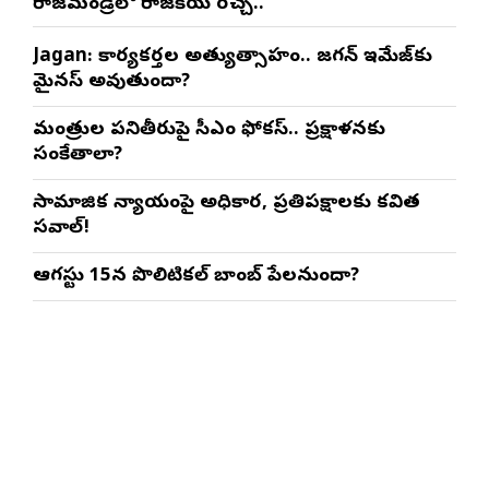
రాజమండ్రిలో రాజకీయ రచ్చ..
Jagan: కార్యకర్తల అత్యుత్సాహం.. జగన్ ఇమేజ్‌కు
మైనస్ అవుతుందా?
మంత్రుల పనితీరుపై సీఎం ఫోకస్.. ప్రక్షాళనకు
సంకేతాలా?
సామాజిక న్యాయంపై అధికార, ప్రతిపక్షాలకు కవిత
సవాల్!
ఆగస్టు 15న పొలిటికల్ బాంబ్ పేలనుందా?