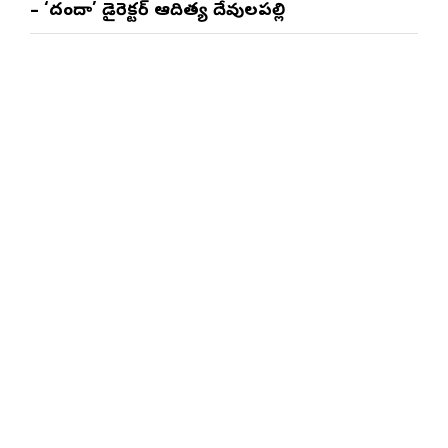
– ‘దందా’ డైరెక్ట‌ర్ ఆదిత్య దేవులపల్లి