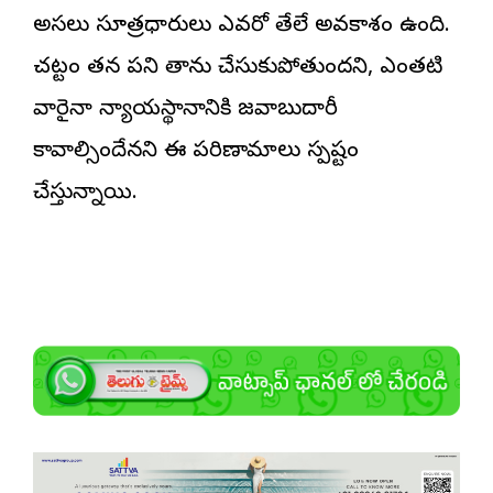
అసలు సూత్రధారులు ఎవరో తేలే అవకాశం ఉంది.
చట్టం తన పని తాను చేసుకుపోతుందని, ఎంతటి
వారైనా న్యాయస్థానానికి జవాబుదారీ
కావాల్సిందేనని ఈ పరిణామాలు స్పష్టం
చేస్తున్నాయి.