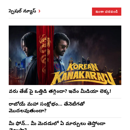
ఇంకా చదవండి
స్పెషల్ న్యూస్
వరుణ్ తేజ్‌ పై ఒత్తిడి తగ్గిందా? ఇదేం మీడియా లెక్క!
రాబోయే మహా సంక్షోభం… తేనెటీగతో
మొదలవుతుందా?
మీ ఫోన్… మీ మెదడులో ఏ మార్పులు తెస్తోందా