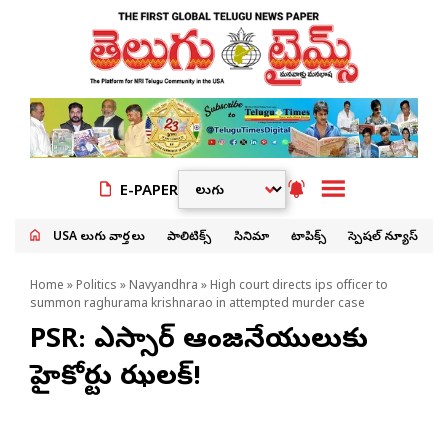
E-PAPER
USA తెలుగు వార్తలు
పాలిటిక్స్
సినిమా
టాపిక్స్
స్పెషల్ న్యూస్
Home
»
Politics
»
Navyandhra
» High court directs ips officer to
summon raghurama krishnarao in attempted murder case
PSR: పీఎస్సార్ ఆంజనేయులుకు
హైకోర్టు ఝలక్!