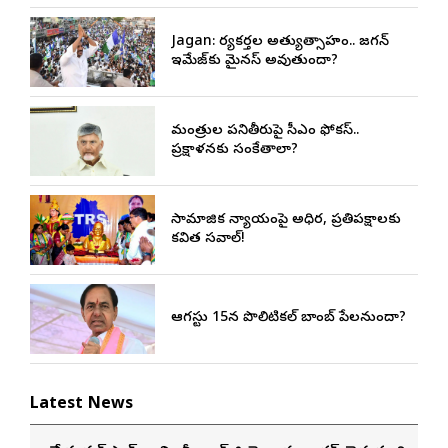
Jagan: కార్యకర్తల అత్యుత్సాహం.. జగన్
ఇమేజ్‌కు మైనస్ అవుతుందా?
మంత్రుల పనితీరుపై సీఎం ఫోకస్..
ప్రక్షాళనకు సంకేతాలా?
సామాజిక న్యాయంపై అధికార, ప్రతిపక్షాలకు
కవిత సవాల్!
ఆగస్టు 15న పొలిటికల్ బాంబ్ పేలనుందా?
Latest News