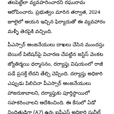
తలపెట్టేలా వ్యవహరించారని రఘురామ
ఆరోపించారు. ప్రభుత్వం మారిన తర్వాత, 2024
జూలైలో ఆయన ఇచ్చిన ఫిర్యాదుతో ఈ వ్యవహారం
మళ్ళీ తెరపైకి వచ్చింది.
పీఎస్సార్ ఆంజనేయులు దాఖలు చేసిన ముందస్తు
బెయిల్ పిటిషన్‌పై విచారణ చేపట్టిన జస్టిస్ వెంకట
జ్యోతిర్మయి ధర్మాసనం, దర్యాప్తు విషయంలో రాజీ
పడే ప్రసక్తే లేదని తేల్చి చెప్పింది. దర్యాప్తు అధికారి
ఎప్పుడు పిలిచినా పీఎస్సార్ ఆంజనేయులు
హాజరుకావాలని, దర్యాప్తుకు పూర్తిస్థాయిలో
సహకరించాలని ఆదేశించింది. ఈ కేసులో ఏడో
నిందితుడిగా (A7) ఉన్న ఐపీఎస్ అధికారి సునీల్