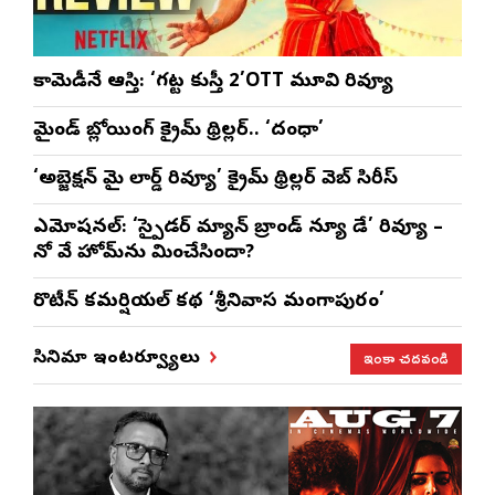
కామెడీనే ఆస్తి: ‘గట్ట కుస్తీ 2’OTT మూవి రివ్యూ
మైండ్ బ్లోయింగ్ క్రైమ్ థ్రిల్లర్.. ‘దంధా’
‘అబ్జెక్ష‌న్ మై లార్డ్ రివ్యూ’ క్రైమ్ థ్రిల్ల‌ర్ వెబ్ సిరీస్
ఎమోష‌న‌ల్‌: ‘స్పైడర్ మ్యాన్ బ్రాండ్ న్యూ డే’ రివ్యూ –
నో వే హోమ్‌ను మించేసిందా?
రొటీన్‌ కమర్షియల్‌ కథ ‘శ్రీనివాస మంగాపురం’
ఇంకా చదవండి
సినిమా ఇంటర్వ్యూలు