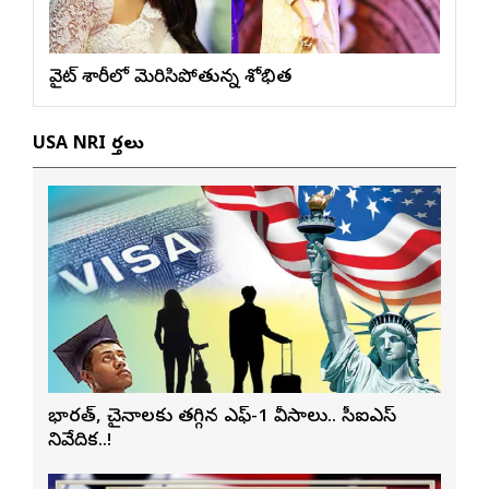
వైట్ శారీలో మెరిసిపోతున్న శోభిత
USA NRI వార్తలు
భారత్, చైనాలకు తగ్గిన ఎఫ్-1 వీసాలు.. సీఐఎస్
నివేదిక..!