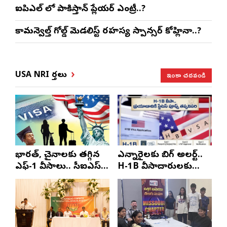
ఐపిఎల్ లో పాకిస్తాన్ ప్లేయర్ ఎంట్రీ..?
కామన్వెల్త్ గోల్డ్ మెడలిస్ట్ రహస్య స్పాన్సర్ కోహ్లినా..?
ఇంకా చదవండి
USA NRI వార్తలు
భారత్, చైనాలకు తగ్గిన
ఎన్నారైలకు బిగ్ అలర్ట్..
ఎఫ్-1 వీసాలు.. సీఐఎస్
H-1B వీసాదారులకు
నివేదిక..!
ప్రయాణ సమయంలో
స్టేటస్ ప్రూఫ్స్ తప్పనిసరి..!