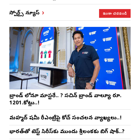
ఇంకా చదవండి
స్పోర్ట్స్ న్యూస్
బ్రాండ్ లోనూ మాస్టరే.. ? సచిన్ బ్రాండ్ వాల్యూ రూ.
1201.కోట్లు..!
మహ్మద్ షమీ రీఎంట్రీపై కోచ్ సంచలన వ్యాఖ్యలు..!
భారత్‌తో టెస్ట్ సిరీస్‌కు ముందు శ్రీలంకకు బిగ్ షాక్..?