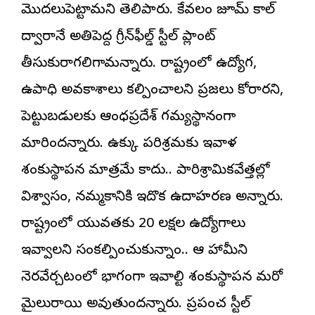
మొదలుపెట్టామని తెలిపారు. కేవలం జూమ్ కాల్
ద్వారానే అతిపెద్ద గ్రీన్‌ఫీల్డ్ స్టీల్ ప్లాంట్
తీసుకురాగలిగామన్నారు. రాష్ట్రంలో ఉద్యోగ,
ఉపాధి అవకాశాలు కల్పించాలని ప్రజలు కోరారని,
పెట్టుబడులకు ఆంధ్రప్రదేశ్ గమ్యస్థానంగా
మారిందన్నారు. ఉక్కు పరిశ్రమకు ఇవాళ
శంకుస్థాపన మాత్రమే కాదు.. పారిశ్రామికవేత్తల్లో
విశ్వాసం, నమ్మకానికి ఇదొక ఉదాహరణ అన్నారు.
రాష్ట్రంలో యువతకు 20 లక్షల ఉద్యోగాలు
ఇవ్వాలని సంకల్పించుకున్నాం.. ఆ హామీని
నెరవేర్చటంలో భాగంగా ఇవాల్టి శంకుస్థాపన మరో
మైలురాయి అవుతుందన్నారు. ప్రపంచ స్టీల్