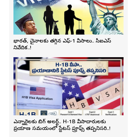
భారత్, చైనాలకు తగ్గిన ఎఫ్-1 వీసాలు.. సీఐఎస్
నివేదిక..!
ఎన్నారైలకు బిగ్ అలర్ట్.. H-1B వీసాదారులకు
ప్రయాణ సమయంలో స్టేటస్ ప్రూఫ్స్ తప్పనిసరి..!