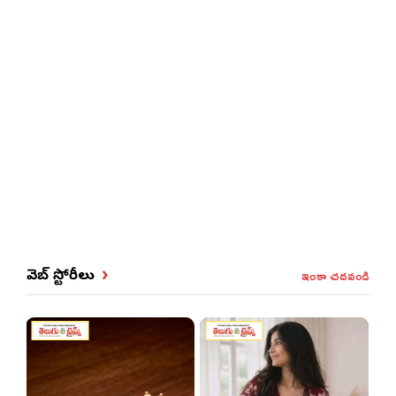
ఇంకా చదవండి
వెబ్ స్టోరీలు