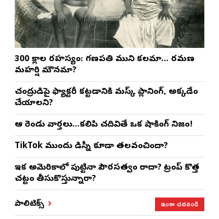
300 శ్లోకాల రహస్యం: గణపతి ముని కలమా… రమణ
మహర్షి మౌనమా?
చంద్రుడిపై ఫ్యాక్టరీ కట్టడానికి మస్క్ ప్లానింగ్, అక్కడేం
చేయాలని?
ఆ రెండు వార్తలు…కలిపి చదివితే ఒక షాకింగ్ నిజం!
TikTok ముందు డిస్నీ కూడా తలవంచిందా?
ఇక అమెరికాలో పుట్టినా పౌరసత్వం రాదా? ట్రంప్ కొత్త
చట్టం తీసుకొస్తున్నారా?
ఇంకా చదవండి
పాలిటిక్స్