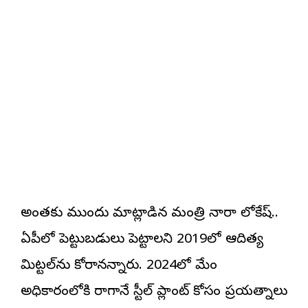
అంతకు ముందు మాట్లాడిన మంత్రి నారా లోకేష్..
ఏపీలో పెట్టుబడులు పెట్టాలని 2019లో ఆదిత్య
మిట్టల్‌ను కోరానన్నారు. 2024లో మేం
అధికారంలోకి రాగానే స్టీల్ ప్లాంట్ కోసం ప్రయత్నాలు