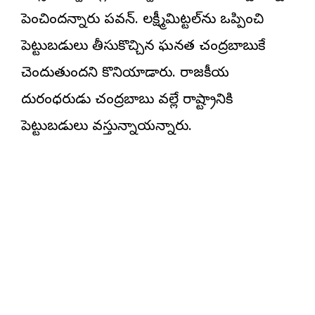
పెంచిందన్నారు పవన్. లక్ష్మీమిట్టల్‌ను ఒప్పించి
పెట్టుబడులు తీసుకొచ్చిన ఘనత చంద్రబాబుకే
చెందుతుందని కొనియాడారు. రాజకీయ
దురంధరుడు చంద్రబాబు వల్లే రాష్ట్రానికి
పెట్టుబడులు వస్తున్నాయన్నారు.