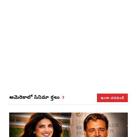
ఇంకా చదవండి
అమెరికాలో సినిమా వార్తలు