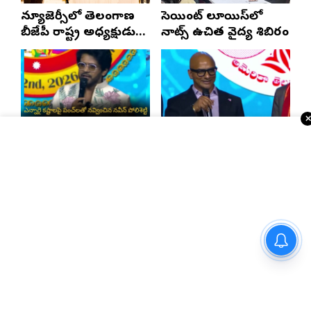
న్యూజెర్సీలో తెలంగాణ
సెయింట్ లూయిస్‌లో
బీజేపీ రాష్ట్ర అధ్యక్షుడు
నాట్స్ ఉచిత వైద్య శిబిరం
ఎన్. రాంచందర్‌రావుకు
ఘన స్వాగతం
ఎన్నారై కష్టాలపై
బాల్టిమోర్ చరిత్రలో
పంచ్‌లతో నవ్వించిన
నిలిచిపోయే వేడుక ఇది:
నవీన్ పోలిశెట్టి
శ్రీధర్ బానాల
Telugu Times E-Paper
నయనతార-కవిన్ ఫ్యామిలీ
ఎంటర్‌టైనర్ ‘హాయ్’ ఆగస్టు 28న
గ్రాండ్ రిలీజ్