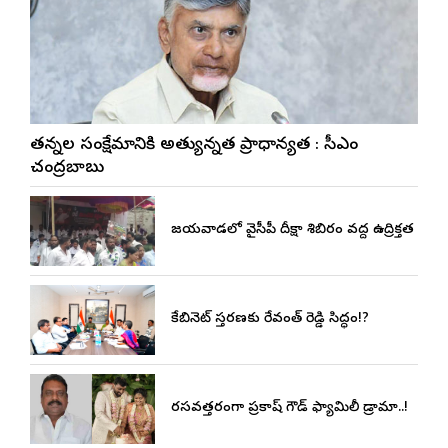
నేతన్నల సంక్షేమానికి అత్యున్నత ప్రాధాన్యత : సీఎం
చంద్రబాబు
విజయవాడలో వైసీపీ దీక్షా శిబిరం వద్ద ఉద్రిక్తత
కేబినెట్ విస్తరణకు రేవంత్ రెడ్డి సిద్ధం!?
రసవత్తరంగా ప్రకాష్ గౌడ్ ఫ్యామిలీ డ్రామా..!