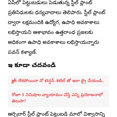
ఏపీలో పెట్టుబడులు పెడుతున్న స్టీల్ ప్లాంట్
ప్రతినిధులకు ధన్యవాదాలు తెలిపారు. స్టీల్ ప్లాంట్
ద్వారా లక్షమందికి ఉద్యోగ, ఉపాధి అవకాశాలు
లభిస్తాయని ఆశాభావం ఉత్తరాంధ్ర ప్రజలకు
అధికంగా ఉపాధి అవకాశాలు లభిస్తాయన్నారు
పవన్ కళ్యాణ్.
ఇవి కూడా చదవండి
గ్యాస్ లేకపోయినా నో టెన్షన్..కెటిల్‌ తో ఇలా ట్రై చేయండి..
రోజూ 5 నిమిషాల వ్యాయామం చేస్తే ఎన్ని ప్రయోజనాలో
తెలుసా?
ఆర్సెలార్ స్టీల్ ప్లాంట్ పెట్టుబడి మాలో విశ్వాసాన్ని