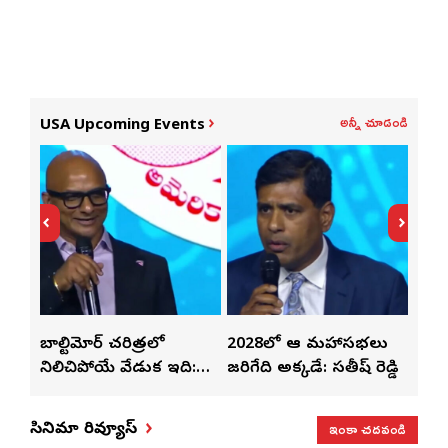
అన్నీ చూడండి
USA Upcoming Events
్‌లతో
బాల్టిమోర్ చరిత్రలో
2028లో ఆటా మహాసభలు
తెలు
ట్టి
నిలిచిపోయే వేడుక ఇది:
జరిగేది అక్కడే: సతీష్ రెడ్డి
చేస్త
శ్రీధర్ బానాల
ఇంకా చదవండి
సినిమా రివ్యూస్