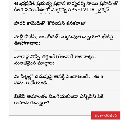
ఆంధ్రప్రదేశ్ ప్రభుత్వ ప్రధాన కార్యదర్శి సాయి ప్రసాద్ తో
కీలక సమావేశంలో పాల్గొన్న APSFTVTDC చైర్మన్
భరత్ భూషణ్, ఏపీ ఎఫ్డిసి ఎండి విశ్వనాథన్, పలు
శాఖల అధికారులు
హారర్ కామెడీతో ‘కొరియన్ కనకరాజు’
మళ్లీ బీజేపీ, అకాలీదళ్ ఒక్కటవుతున్నాయా? భేటీపై
ఊహాగానాలు
మోకాళ్ల నొప్పి తగ్గించే రోజువారీ అలవాట్లు…
సులభమైన మార్గాలు!
మీ పిల్లల్లో చదువుపై ఆసక్తి పెంచాలంటే…. ఈ 5
పనులు చేయండి !
బీజేపీ అమాంతం మింగేయకుండా ఎన్సీపీని పీకే
కాపాడుతున్నారా?
ఇంకా చదవండి