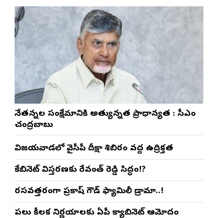
నేతన్నల సంక్షేమానికి అత్యున్నత ప్రాధాన్యత : సీఎం
చంద్రబాబు
విజయవాడలో వైసీపీ దీక్షా శిబిరం వద్ద ఉద్రిక్తత
కేబినెట్ విస్తరణకు రేవంత్ రెడ్డి సిద్ధం!?
రసవత్తరంగా ప్రకాష్ గౌడ్ ఫ్యామిలీ డ్రామా..!
పలు కీలక నిర్ణయాలకు ఏపీ క్యాబినెట్ ఆమోదం