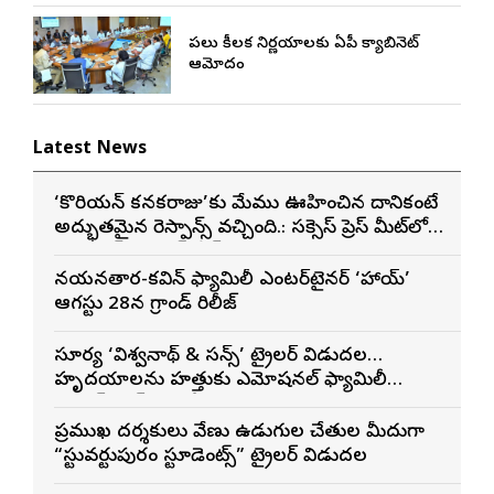
పలు కీలక నిర్ణయాలకు ఏపీ క్యాబినెట్
ఆమోదం
Latest News
‘కొరియన్ కనకరాజు’కు మేము ఊహించిన దానికంటే
అద్భుతమైన రెస్పాన్స్ వచ్చింది.: సక్సెస్ ప్రెస్ మీట్‌లో
మెగా ప్రిన్స్ వరుణ్ తేజ్
నయనతార-కవిన్ ఫ్యామిలీ ఎంటర్‌టైనర్ ‘హాయ్’
ఆగస్టు 28న గ్రాండ్ రిలీజ్
సూర్య ‘విశ్వనాథ్ & సన్స్’ ట్రైలర్ విడుదల…
హృదయాలను హత్తుకునే ఎమోషనల్ ఫ్యామిలీ
ఎంటర్‌టైనర్‌గా భారీ అంచనాలు
ప్రముఖ దర్శకులు వేణు ఉడుగుల చేతుల మీదుగా
“స్టువర్టుపురం స్టూడెంట్స్” ట్రైలర్ విడుదల