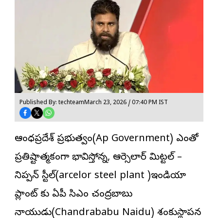
Published By: techteam
March 23, 2026 / 07:40 PM IST
ఆంధ్రప్రదేశ్ ప్రభుత్వం(Ap Government) ఎంతో
ప్రతిష్టాత్మకంగా భావిస్తోన్న, ఆర్సెలార్ మిట్టల్ –
నిప్పన్ స్టీల్(arcelor steel plant )ఇండియా
ప్లాంట్ కు ఏపీ సిఎం చంద్రబాబు
నాయుడు(Chandrababu Naidu) శంకుస్థాపన