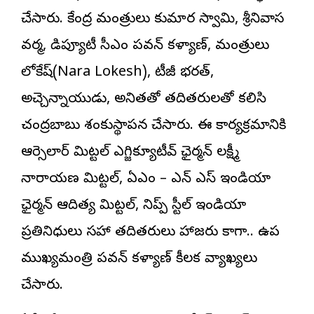
చేసారు. కేంద్ర మంత్రులు కుమార స్వామి, శ్రీనివాస
వర్మ,
డిప్యూటీ సీఎం పవన్ కళ్యాణ్
, మంత్రులు
లోకేష్(Nara Lokesh), టీజీ భరత్,
అచ్చెన్నాయుడు, అనితతో తదితరులతో కలిసి
చంద్రబాబు శంకుస్థాపన చేసారు. ఈ కార్యక్రమానికి
ఆర్సెలార్ మిట్టల్ ఎగ్జిక్యూటీవ్ ఛైర్మన్ లక్ష్మీ
నారాయణ మిట్టల్, ఏఎం – ఎన్ ఎస్ ఇండియా
ఛైర్మన్ ఆదిత్య మిట్టల్, నిప్ప్ స్టీల్ ఇండియా
ప్రతినిధులు సహా తదితరులు హాజరు కాగా.. ఉప
ముఖ్యమంత్రి పవన్ కళ్యాణ్ కీలక వ్యాఖ్యలు
చేసారు.