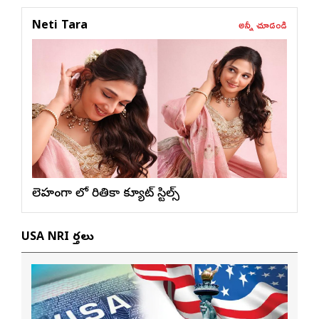
అన్నీ చూడండి
Neti Tara
లెహంగా లో రితికా క్యూట్ స్టిల్స్
USA NRI వార్తలు