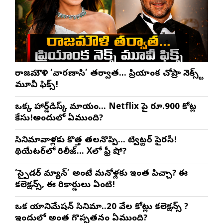
రాజమౌళి ‘వారణాసి’ తర్వాత… ప్రియాంక చోప్రా నెక్స్ట్
మూవీ ఫిక్స్!
ఒక్క హార్డ్‌డిస్క్ మాయం… Netflix పై రూ.900 కోట్ల
కేసు!అందులో ఏముంది?
సినిమావాళ్లకు కొత్త తలనొప్పి… ట్విట్టర్ పైరసీ!
థియేటర్‌లో రిలీజ్… Xలో ఫ్రీ షో?
‘స్పైడర్ మ్యాన్’ అంటే మనోళ్లకు ఇంత పిచ్చా? ఈ
కలెక్షన్స్, ఈ రికార్డులు ఏంటి!
ఒక యానిమేషన్ సినిమా..20 వేల కోట్లు కలెక్షన్స్ ?
ఇందులో అంత గొప్పతనం ఏముంది?