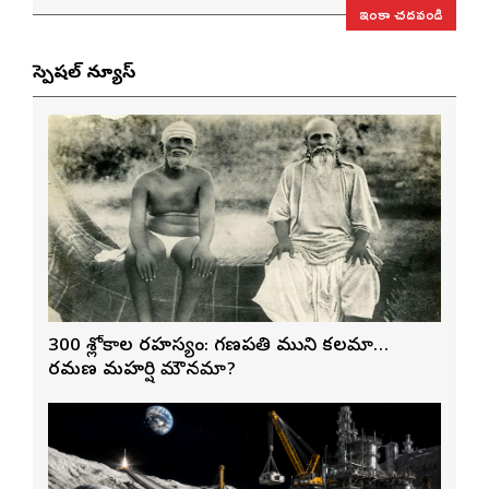
ఇంకా చదవండి
స్పెషల్ న్యూస్
300 శ్లోకాల రహస్యం: గణపతి ముని కలమా…
రమణ మహర్షి మౌనమా?