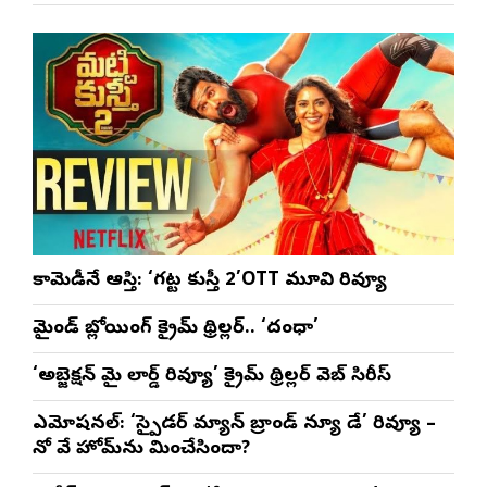
కామెడీనే ఆస్తి: ‘గట్ట కుస్తీ 2’OTT మూవి రివ్యూ
మైండ్ బ్లోయింగ్ క్రైమ్ థ్రిల్లర్.. ‘దంధా’
‘అబ్జెక్ష‌న్ మై లార్డ్ రివ్యూ’ క్రైమ్ థ్రిల్ల‌ర్ వెబ్ సిరీస్
ఎమోష‌న‌ల్‌: ‘స్పైడర్ మ్యాన్ బ్రాండ్ న్యూ డే’ రివ్యూ –
నో వే హోమ్‌ను మించేసిందా?