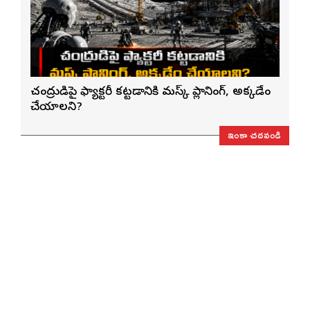
చంద్రుడిపై ఫ్యాక్టరీ కట్టడానికి మస్క్ ప్లానింగ్, అక్కడేం
చేయాలని?
ఇంకా చదవండి