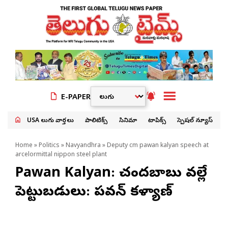
E-PAPER
USA తెలుగు వార్తలు
పాలిటిక్స్
సినిమా
టాపిక్స్
స్పెషల్ న్యూస్
Home
»
Politics
»
Navyandhra
» Deputy cm pawan kalyan speech at
arcelormittal nippon steel plant
Pawan Kalyan: చంద్రబాబు వల్లే
పెట్టుబడులు: పవన్ కళ్యాణ్