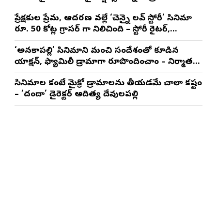
నటించడం చాలా సంతృప్తినిచ్చింది : వరుణ్ తేజ్
ప్రేక్షకుల ప్రేమ, ఆదరణ వల్లే ‘చెన్నై లవ్ స్టోరీ’ సినిమా
రూ. 50 కోట్ల గ్రాసర్ గా నిలిచింది – స్టోరీ రైటర్,
ప్రొడ్యూసర్ సాయి రాజేష్
‘అనకాపల్లి’ సినిమాని మంచి సందేశంతో కూడిన
యాక్షన్, ఫ్యామిలీ డ్రామాగా రూపొందించాం – నిర్మాతలు
త్రినాథరావు నక్కిన, కాండ్రేగుల నాయుడు
సినిమాల కంటే మైక్రో డ్రామాలను తీయడమే చాలా కష్టం
– ‘దందా’ డైరెక్ట‌ర్ ఆదిత్య దేవులపల్లి