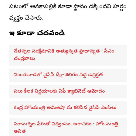
పటంలో అనకాపల్లికి కూడా స్థానం దక్కిందని హర్షం
వ్యక్తం చేసారు.
ఇవి కూడా చదవండి
నేతన్నల సంక్షేమానికి అత్యున్నత ప్రాధాన్యత : సీఎం
చంద్రబాబు
విజయవాడలో వైసీపీ దీక్షా శిబిరం వద్ద ఉద్రిక్తత
పలు కీలక నిర్ణయాలకు ఏపీ క్యాబినెట్ ఆమోదం
కేంద్ర హోంమంత్రి అమిత్‌షా ను కలిసిన వైసీపీ ఎంపీలు
పరామర్శల పేరుతో విధ్వంసం, అరాచకం : హోం మంత్రి
అనిత