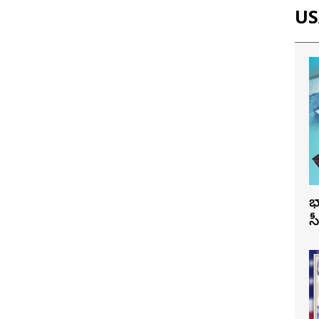
USA
భ
స