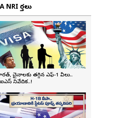
 NRI వార్తలు
ారత్, చైనాలకు తగ్గిన ఎఫ్-1 వీసాలు..
ీఐఎస్ నివేదిక..!