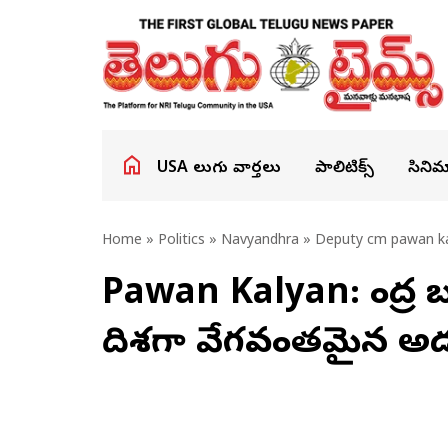
USA తెలుగు వార్తలు
పాలిటిక్స్
సినిమ
Home
»
Politics
»
Navyandhra
» Deputy cm pawan ka
Pawan Kalyan: కేంద్ర బడ
దిశగా వేగవంతమైన అడుగ