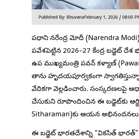
Published By: Bhuvana
February 1, 2026 / 08:00 P
ప్రధాని నరేంద్ర మోదీ (Narendra Modi)
ప్రవేశపెట్టిన 2026–27 కేంద్ర బడ్జెట్ దేశ భవ
ఉప ముఖ్యమంత్రి పవన్ కళ్యాణ్ (Pawan 
తాను హృదయపూర్వకంగా స్వాగతిస్తున్
వేదికగా వెల్లడించారు. సంస్కరణలపై
చేసుకుని రూపొందించిన ఈ బడ్జెట్‌కు ఆర్
Sitharaman)కు ఆయన అభినందనలు త
ఈ బడ్జెట్ భారతదేశాన్ని “వికసిత్ భారత్