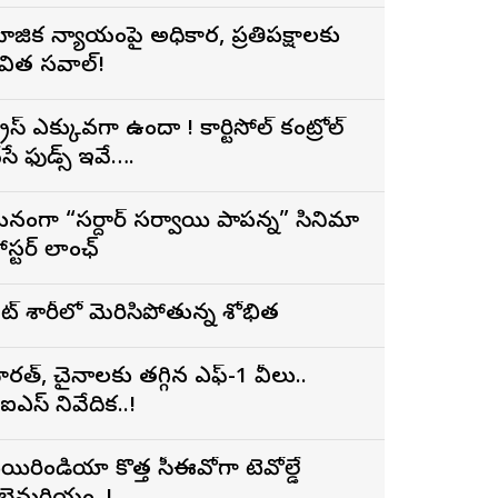
ామాజిక న్యాయంపై అధికార, ప్రతిపక్షాలకు
విత సవాల్!
్ట్రెస్ ఎక్కువగా ఉందా ! కార్టిసోల్ కంట్రోల్
ేసే ఫుడ్స్ ఇవే….
నంగా “సర్దార్ సర్వాయి పాపన్న” సినిమా
ోస్టర్ లాంఛ్
ైట్ శారీలో మెరిసిపోతున్న శోభిత
ారత్, చైనాలకు తగ్గిన ఎఫ్-1 వీసాలు..
ీఐఎస్ నివేదిక..!
యిరిండియా కొత్త సీఈవోగా టెవోల్డే