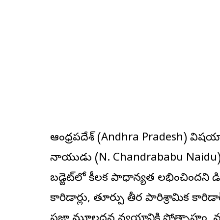
ఆంధ్రప్రదేశ్ (Andhra Pradesh) విషయాన
నాయుడు (N. Chandrababu Naidu) సమర్
బడ్జెట్‌లో కీలక ప్రాధాన్యత లభించిందని
కారిడార్లు, తూర్పు తీర పారిశ్రామిక కార
ప్రజా మూలధన వ్యయానికి ప్రోత్సాహం, మత