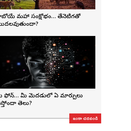
ాబోయే మహా సంక్షోభం… తేనెటీగతో
ొదలవుతుందా?
ీ ఫోన్… మీ మెదడులో ఏ మార్పులు
ెస్తోందా తెలుసా?
ఇంకా చదవండి