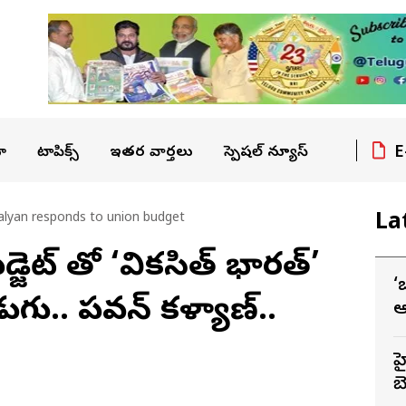
E
ా
టాపిక్స్
ఇతర వార్తలు
స్పెషల్ న్యూస్
La
lyan responds to union budget
్జెట్‌ తో ‘వికసిత్ భారత్’
‘బ
ు.. పవన్ కళ్యాణ్..
ఆ
హ
బె