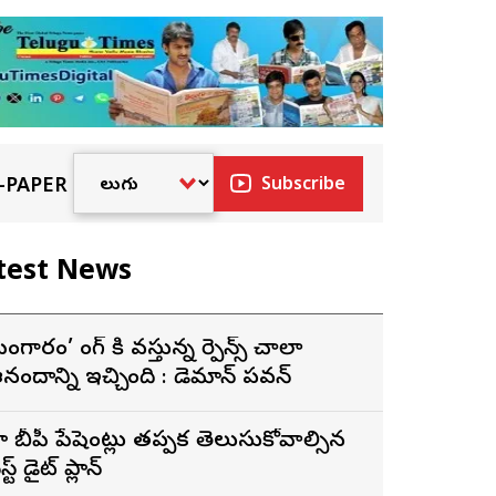
-PAPER
Subscribe
test News
ంగారం’ సాంగ్ కి వస్తున్న రెస్పాన్స్ చాలా
నందాన్ని ఇచ్చింది : డెమాన్ పవన్
ై బీపీ పేషెంట్లు తప్పక తెలుసుకోవాల్సిన
స్ట్ డైట్ ప్లాన్