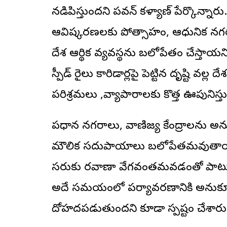
నడిపిస్తుందని పవన్ కళ్యాణ్ పేర్కొన్నార
ఆవిష్కరణలకు ప్రోత్సాహం, ఆధునిక నగర 
దేశ ఆర్థిక వ్యవస్థను బలోపేతం చేస్తా
స్పీడ్ రైలు కారిడార్లపై పెట్టిన దృష్టి వల్ల
పరిశ్రమలు ,వ్యాపారాలకు కొత్త ఊపునిస్త
ప్రధాన నగరాలు, వాణిజ్య కేంద్రాలను అనుస
మౌలిక సదుపాయాలు బలోపేతమవుతాయని ప
సరుకు రవాణా వేగవంతమవడంతో పాటు లాజి
అదే సమయంలో పర్యావరణానికి అనుకూలమ
దోహదపడుతుందని కూడా స్పష్టం చేశారు