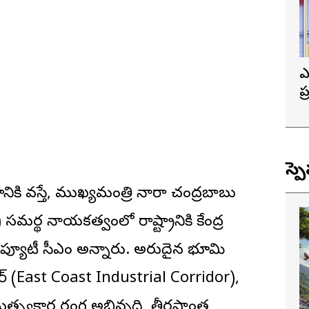
ఎ
ప
త
స్ప
ికి వస్తే, ముఖ్యమంత్రి నారా చంద్రబాబు
థ నాయకత్వంలో రాష్ట్రానికి కేంద్ర
 డిప్యూటీ సీఎం అన్నారు. అరుదైన భూమి
ిడార్ (East Coast Industrial Corridor),
్స్యకార రంగ అభివృద్ధి, తీరప్రాంత