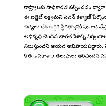
రాష్ట్రాలకు సాధికారత కల్పించడం ద్వ
ఈ బడ్జెట్ లక్ష్యమని పవన్ కళ్యాణ్ పేర్క
చర్యలు దేశ ఆర్థిక స్థిరత్వానికి పునాది
అభివృద్ధి చెందిన భారతదేశాన్ని నిర్మించాల
నిలుస్తుందని ఆయన అభిప్రాయపడ్డారు. మొత్తం
కొత్త అవకాశాల తలుపులు తెరిచిందని పవన