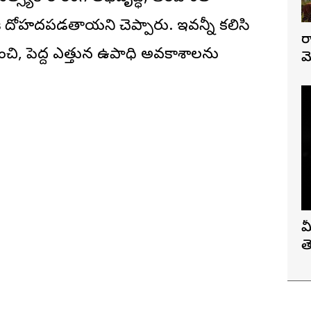
ద్ధికి దోహదపడతాయని చెప్పారు. ఇవన్నీ కలిసి
ర
ి పెంచి, పెద్ద ఎత్తున ఉపాధి అవకాశాలను
మ
మ
త