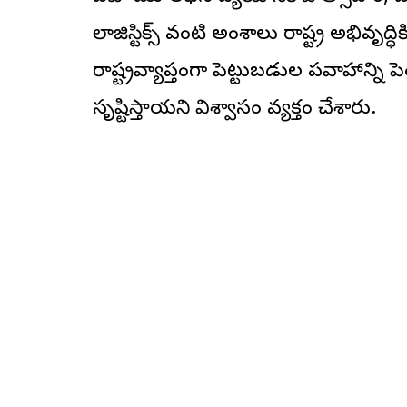
లాజిస్టిక్స్ వంటి అంశాలు రాష్ట్ర అభివృ
రాష్ట్రవ్యాప్తంగా పెట్టుబడుల ప్రవాహాన్న
సృష్టిస్తాయని విశ్వాసం వ్యక్తం చేశారు.