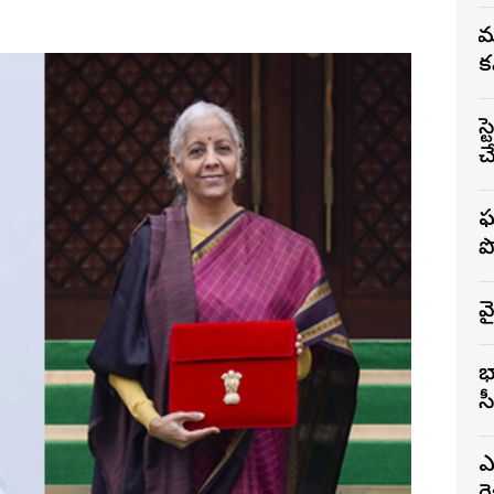
స
క
స
చ
ఘ
ప
వ
భ
స
ఎ