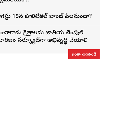
ెబ్రెమరియం..!
గస్టు 15న పొలిటికల్ బాంబ్ పేలనుందా?
ంచారామ క్షేత్రాలను జాతీయ టెంపుల్
ూరిజం సర్క్యూట్‌గా అభివృద్ధి చేయాలి
ఇంకా చదవండి