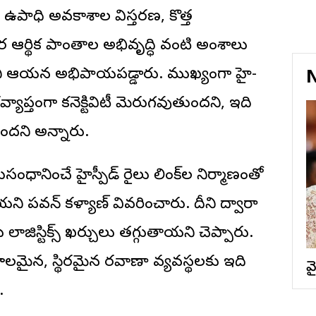
ు. ఉపాధి అవకాశాల విస్తరణ, కొత్త
ఆర్థిక ప్రాంతాల అభివృద్ధి వంటి అంశాలు
యని ఆయన అభిప్రాయపడ్డారు. ముఖ్యంగా హై-
N
 దేశవ్యాప్తంగా కనెక్టివిటీ మెరుగవుతుందని, ఇది
ుందని అన్నారు.
ంధానించే హైస్పీడ్ రైలు లింక్‌ల నిర్మాణంతో
వన్ కళ్యాణ్ వివరించారు. దీని ద్వారా
స్టిక్స్ ఖర్చులు తగ్గుతాయని చెప్పారు.
ైన, స్థిరమైన రవాణా వ్యవస్థలకు ఇది
వ
.