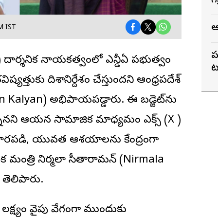
గ
ఆ
M IST
ప
 దార్శనిక నాయకత్వంలో ఎన్డీఏ ప్రభుత్వం
ట
ిష్యత్తుకు దిశానిర్దేశం చేస్తుందని ఆంధ్రప్రదేశ్
Kalyan) అభిప్రాయపడ్డారు. ఈ బడ్జెట్‌ను
నానని ఆయన సామాజిక మాధ్యమం ఎక్స్ (X )
 ఆధారపడి, యువత ఆశయాలను కేంద్రంగా
థిక మంత్రి నిర్మలా సీతారామన్ (Nirmala
ెలిపారు.
” లక్ష్యం వైపు వేగంగా ముందుకు