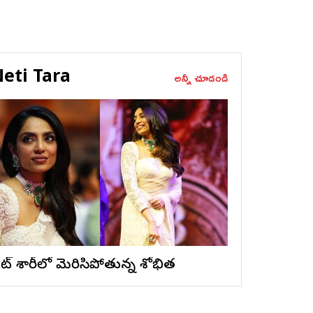
eti Tara
అన్నీ చూడండి
ైట్ శారీలో మెరిసిపోతున్న శోభిత