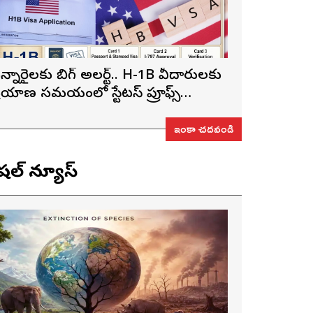
న్నారైలకు బిగ్ అలర్ట్.. H-1B వీసాదారులకు
్రయాణ సమయంలో స్టేటస్ ప్రూఫ్స్
ప్పనిసరి..!
ఇంకా చదవండి
ెషల్ న్యూస్