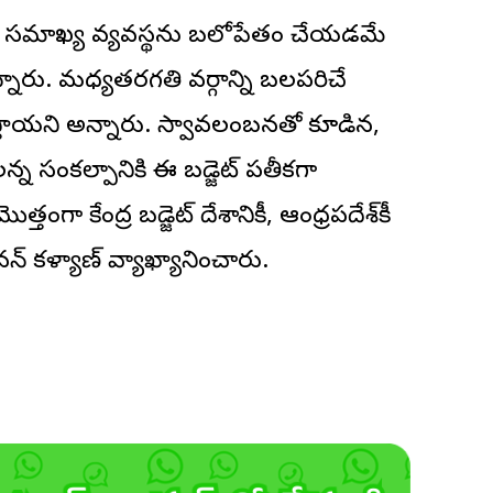
ారా సమాఖ్య వ్యవస్థను బలోపేతం చేయడమే
ొన్నారు. మధ్యతరగతి వర్గాన్ని బలపరిచే
 వేస్తాయని అన్నారు. స్వావలంబనతో కూడిన,
న్న సంకల్పానికి ఈ బడ్జెట్ ప్రతీకగా
గా కేంద్ర బడ్జెట్ దేశానికీ, ఆంధ్రప్రదేశ్‌కీ
్ కళ్యాణ్ వ్యాఖ్యానించారు.