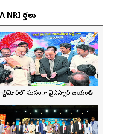
 NRI వార్తలు
ాల్టిమోర్‌లో ఘనంగా వైఎస్సార్‌ జయంతి