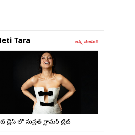
eti Tara
అన్నీ చూడండి
ట్ డ్రెస్ లో నుస్ర‌త్ గ్లామ‌ర్ ట్రీట్