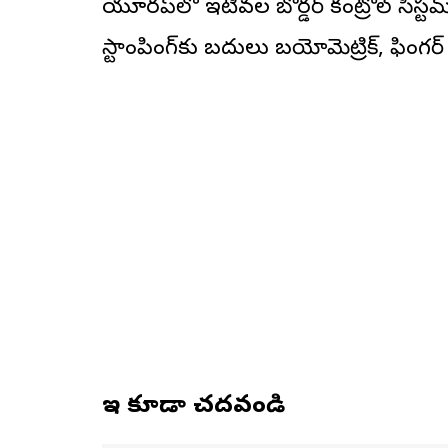
యూరప్‌లో ఇటీవల బోర్డర్ కంట్రోల్ సిస్టమ్
స్టాంపింగ్‌కు బదులు బయోమెట్రిక్, ఫింగర్ 
ఇవి కూడా చదవండి