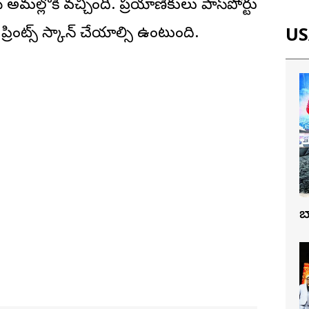
 అమల్లోకి వచ్చింది. ప్రయాణికులు పాస్‌పోర్టు
ప్రింట్స్ స్కాన్ చేయాల్సి ఉంటుంది.
USA
బ