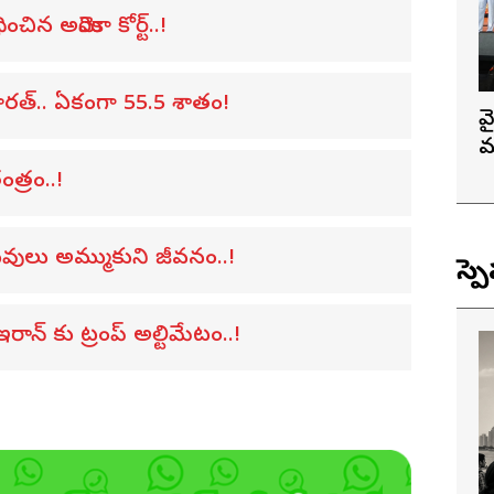
చిన అమెరికా కోర్ట్..!
ారత్.. ఏకంగా 55.5 శాతం!
వ
మ
త్రం..!
వులు అమ్ముకుని జీవనం..!
స్ప
రాన్ కు ట్రంప్ అల్టిమేటం..!