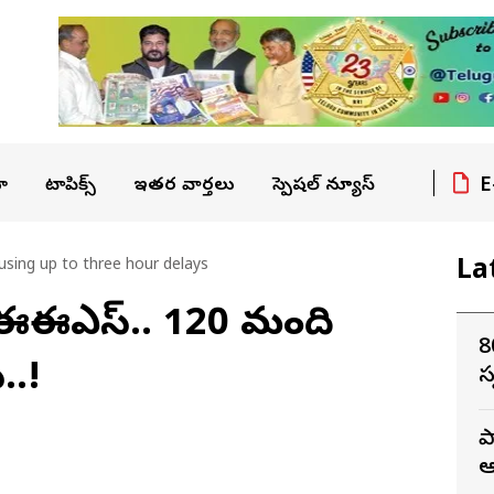
E
ా
టాపిక్స్
ఇతర వార్తలు
స్పెషల్ న్యూస్
La
sing up to three hour delays
లో ఈఈఎస్.. 120 మంది
8
..!
స
ప
ఆ