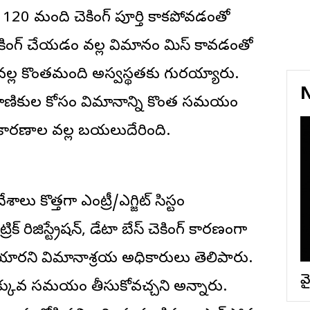
ి. 120 మంది చెకింగ్ పూర్తి కాకపోవడంతో
చెకింగ్ చేయడం వల్ల విమానం మిస్ కావడంతో
ల్ల కొంతమంది అస్వస్థతకు గురయ్యారు.
N
రయాణికుల కోసం విమానాన్ని కొంత సమయం
 కారణాల వల్ల బయలుదేరింది.
ు కొత్తగా ఎంట్రీ/ఎగ్జిట్ సిస్టం
రిజిస్ట్రేషన్, డేటా బేస్ చెకింగ్ కారణంగా
యారని విమానాశ్రయ అధికారులు తెలిపారు.
వై
 ఎక్కువ సమయం తీసుకోవచ్చని అన్నారు.