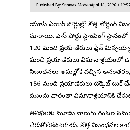
Published By: Srinivas Mohan
April 16, 2026 / 12:
యూరోప్ ఎయిర్ పోర్టు
ల్లో కొత్త బోర్డిం
మారాయి. పాస్ పోర్టు స్టాంపింగ్ స్థానంలో త
120 మంది ప్రయాణికులు ప్లేన్ మిస్సయ్య
మంది ప్రయాణికులు విమానాశ్రయంలో ఉన్
నిబంధనలు అమల్లోకి వచ్చిన అనంతరం, మిల
156 మంది ప్రయాణికులు టిక్కెట్ బుక్ చే
ముందు వారంతా విమానాశ్రయానికి చేరుక
తనిఖీలకు మూడు నాలుగు గంటల సమయం ప
చేరుకోలేకపోయారు. కొత్త నిబంధనల కా