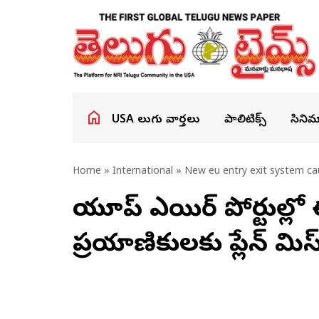
USA తెలుగు వార్తలు
పాలిటిక్స్
సినిమ
Home
»
International
» New eu entry exit system cau
యూరోప్ ఎయిర్ పోర్టుల్
ప్రయాణికులకు ప్లేన్ మిస్