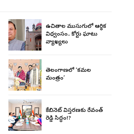
ఉచితాల ముసుగులో ఆర్థిక
విధ్వంసం.. హైకోర్టు ఘాటు
వ్యాఖ్యలు
తెలంగాణలో ‘కమల
మంత్రం’
కేబినెట్ విస్తరణకు రేవంత్
రెడ్డి సిద్ధం!?