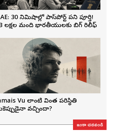
AE: 30 నిమిషాల్లో పాస్‌పోర్ట్ పని పూర్తి!
3 లక్షల మంది భారతీయులకు బిగ్ రిలీఫ్
amais Vu లాంటి వింత పరిస్థితి
ీకెప్పుడైనా వచ్చిందా?
ఇంకా చదవండి