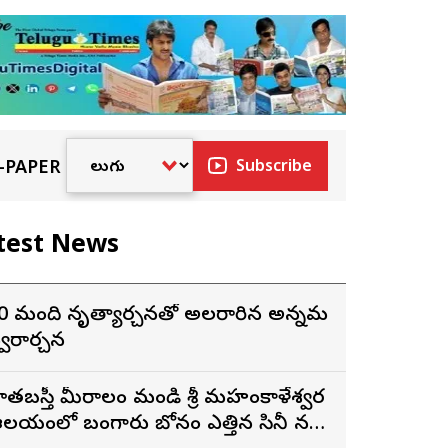
-PAPER
Subscribe
test News
0 మంది నృత్యార్చనతో అలరారిన అన్నమ
్వరార్చన
ాతబస్తీ మీరాలం మండి శ్రీ మహంకాళేశ్వర
లయంలో బంగారు బోనం ఎత్తిన సినీ నటి,