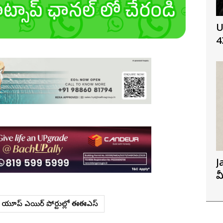
U
4
J
మ
యూరోప్ ఎయిర్ పోర్టుల్లో ఈఈఎస్