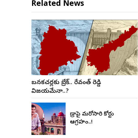
Related News
బనకచర్లకు బ్రేక్.. రేవంత్ రెడ్డి
విజయమేనా..?
హైడ్రాపై మరోసారి హైకోర్టు
ఆగ్రహం..!