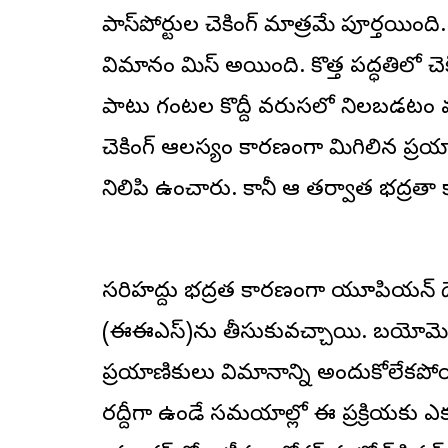
పాస్‌పోర్టుల చెకింగ్ మాత్రమే పూర్తయింద
విమానం మిస్ అయింది. కొత్త పద్ధతిలో 
పాటు గంటల కొద్దీ వరుసలో నిలబడటం వ
చెకింగ్ ఆలస్యం కారణంగా మిగిలిన ప్
నిలిపి ఉంచారు. కానీ ఆ తర్వాత భద్రతా
సరిహద్దు భద్రత కారణంగా యూరోపియన్ దేశాల
(ఈఈఎస్)ను తీసుకువచ్చాయి. బయోమెట్రిక్ 
ప్రయాణికులు విమానాన్ని అందుకోలేకపో
రద్దీగా ఉండే సమయాల్లో ఈ ప్రక్రియకు