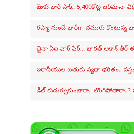
మెటాకు భారీ షాక్.. 5,400కోట్ల జరీమానా విధిం
రష్యా నుంచే భారీగా చమురు కొంటున్న భ
చైనా ఏఐ వార్ ఫేర్… భారత్ ఆకాశ్ తీర్ తం
ఇరానీయుల బతుకు వ్యథా భరితం.. వస్తు
డీల్ కుదుర్చుకుంటారా.. లొంగిపోతారా..? ఇ