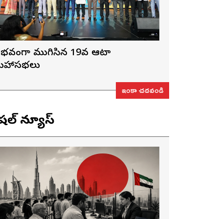
ైభవంగా ముగిసిన 19వ ఆటా
హాసభలు
ఇంకా చదవండి
ెషల్ న్యూస్