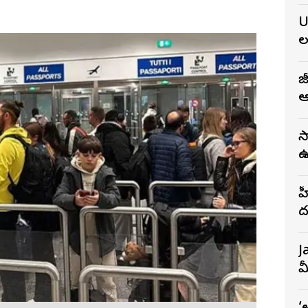
న
U
ల
జ
ఆ
స
ఉ
భ
హ
ద
గ
J
మ