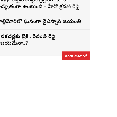
అగధ’ డివైన్ మిస్టిక్ థ్రిల్లర్‌గా చాలా
ద్భుతంగా ఉంటుంది – హీరో శ్రవణ్ రెడ్డి
ాల్టిమోర్‌లో ఘనంగా వైఎస్సార్‌ జయంతి
నకచర్లకు బ్రేక్.. రేవంత్ రెడ్డి
ిజయమేనా..?
ఇంకా చదవండి