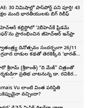
ిర్మాత నిహారిక కొణిదెల
AE: 30 నిమిషాల్లో పాస్‌పోర్ట్ పని పూర్తి! 43
క్షల మంది భారతీయులకు బిగ్ రిలీఫ్
ీహెచ్ఆర్ కల్లిస్టోలో ‘2బీహెచ్‌కే ఫ్రీడమ్
ఫర్’ను ప్రారంభించిన జీహెచ్ఆర్ ఇన్‌ఫ్రా
్వాతంత్ర్య దినోత్సవం సందర్భంగా 26/11
గ్రవాద దాడుల కథతో తెరకెక్కిన ‘భారత్
ాగ్య విధాత’
ీరో శ్రీరామ్ (శ్రీకాంత్) “ది మేజ్” చిత్రంతో
ర్శకుడిగా ప్రతిభ చాటనున్న డా. రవికిరణ్
డలాయ్
amais Vu లాంటి వింత పరిస్థితి
ీకెప్పుడైనా వచ్చిందా?