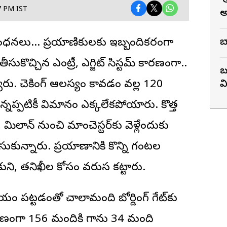
‘
57 PM IST
అ
బ
గ్ నిబంధనలు… ప్రయాణికులకు ఇబ్బందికరంగా
ీసుకొచ్చిన ఎంట్రీ, ఎగ్జిట్ సిస్టమ్ కారణంగా..
బ
ారు. చెకింగ్ ఆలస్యం కావడం వల్ల 120
వ
నప్పటికీ విమానం ఎక్కలేకపోయారు. కొత్త
ాన్ నుంచి మాంచెస్టర్‌కు వెళ్లేందుకు
సుకున్నారు. ప్రయాణానికి కొన్ని గంటల
ుని, తనిఖీల కోసం వరుస కట్టారు.
ట్టడంతో చాలామంది బోర్డింగ్ గేట్‌కు
రణంగా 156 మందికి గాను 34 మంది