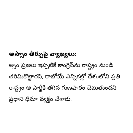
అస్సాం తీర్పుపై వ్యాఖ్యలు:
అస్సాం ప్రజలు ఇప్పటికే కాంగ్రెస్‌ను రాష్ట్రం నుండి
తరిమికొట్టారని, రాబోయే ఎన్నికల్లో దేశంలోని ప్రతి
రాష్ట్రం ఆ పార్టీకి తగిన గుణపాఠం చెబుతుందని
ప్రధాని ధీమా వ్యక్తం చేశారు.