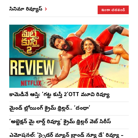
వేడుక ఇది: శ్రీధర్
సతీష్ రెడ్డి
అనన్య నాగళ్ల
విధా
ఇంకా చదవండి
సినిమా రివ్యూస్
బానాల
సభల
సీఎ
భట్ట
కామెడీనే ఆస్తి: ‘గట్ట కుస్తీ 2’OTT మూవి రివ్యూ
మైండ్ బ్లోయింగ్ క్రైమ్ థ్రిల్లర్.. ‘దంధా’
‘అబ్జెక్ష‌న్ మై లార్డ్ రివ్యూ’ క్రైమ్ థ్రిల్ల‌ర్ వెబ్ సిరీస్
ఎమోష‌న‌ల్‌: ‘స్పైడర్ మ్యాన్ బ్రాండ్ న్యూ డే’ రివ్యూ –