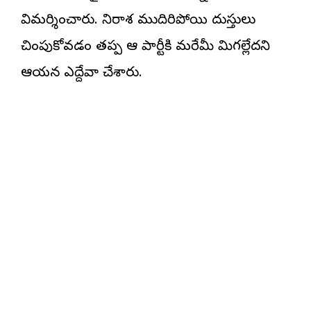
విమర్శించారు. నిరాశ ముదిరిపోయి దుస్తులు
చింపుకోవడం తప్ప ఆ పార్టీకి మరేమీ మిగల్లేదని
ఆయన ఎద్దేవా చేశారు.