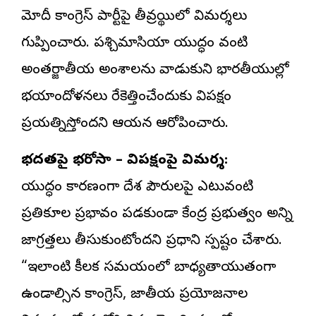
మోదీ కాంగ్రెస్ పార్టీపై తీవ్రస్థాయిలో విమర్శలు
గుప్పించారు. పశ్చిమాసియా యుద్ధం వంటి
అంతర్జాతీయ అంశాలను వాడుకుని భారతీయుల్లో
భయాందోళనలు రేకెత్తించేందుకు విపక్షం
ప్రయత్నిస్తోందని ఆయన ఆరోపించారు.
భద్రతపై భరోసా – విపక్షంపై విమర్శ:
యుద్ధం కారణంగా దేశ పౌరులపై ఎటువంటి
ప్రతికూల ప్రభావం పడకుండా కేంద్ర ప్రభుత్వం అన్ని
జాగ్రత్తలు తీసుకుంటోందని ప్రధాని స్పష్టం చేశారు.
“ఇలాంటి కీలక సమయంలో బాధ్యతాయుతంగా
ఉండాల్సిన కాంగ్రెస్, జాతీయ ప్రయోజనాల