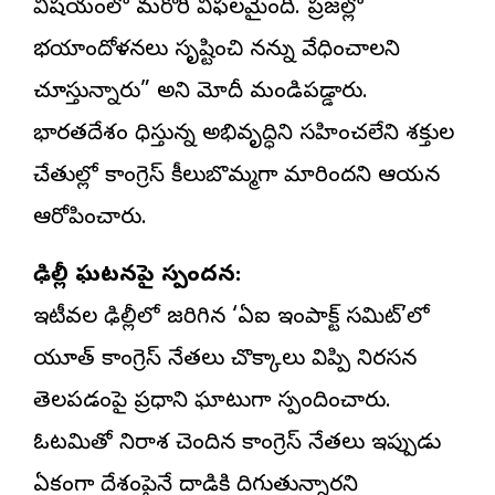
విషయంలో మరోసారి విఫలమైంది. ప్రజల్లో
భయాందోళనలు సృష్టించి నన్ను వేధించాలని
చూస్తున్నారు” అని మోదీ మండిపడ్డారు.
భారతదేశం సాధిస్తున్న అభివృద్ధిని సహించలేని శక్తుల
చేతుల్లో కాంగ్రెస్ కీలుబొమ్మగా మారిందని ఆయన
ఆరోపించారు.
ఢిల్లీ ఘటనపై స్పందన:
ఇటీవల ఢిల్లీలో జరిగిన ‘ఏఐ ఇంపాక్ట్ సమిట్’లో
యూత్ కాంగ్రెస్ నేతలు చొక్కాలు విప్పి నిరసన
తెలపడంపై ప్రధాని ఘాటుగా స్పందించారు.
ఓటమితో నిరాశ చెందిన కాంగ్రెస్ నేతలు ఇప్పుడు
ఏకంగా దేశంపైనే దాడికి దిగుతున్నారని