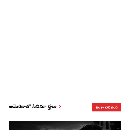
ఇంకా చదవండి
అమెరికాలో సినిమా వార్తలు