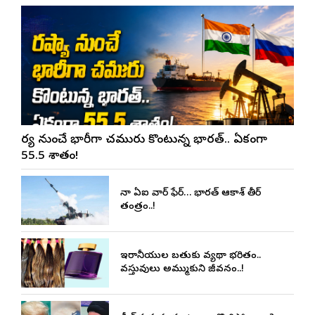
రష్యా నుంచే భారీగా చమురు కొంటున్న భారత్.. ఏకంగా
55.5 శాతం!
చైనా ఏఐ వార్ ఫేర్… భారత్ ఆకాశ్ తీర్
తంత్రం..!
ఇరానీయుల బతుకు వ్యథా భరితం..
వస్తువులు అమ్ముకుని జీవనం..!