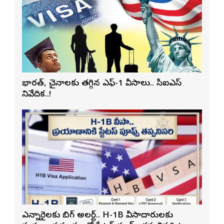
భారత్, చైనాలకు తగ్గిన ఎఫ్-1 వీసాలు.. సీఐఎస్
నివేదిక..!
ఎన్నారైలకు బిగ్ అలర్ట్.. H-1B వీసాదారులకు