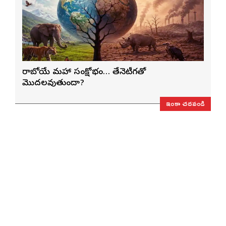
రాబోయే మహా సంక్షోభం… తేనెటీగతో
మొదలవుతుందా?
ఇంకా చదవండి