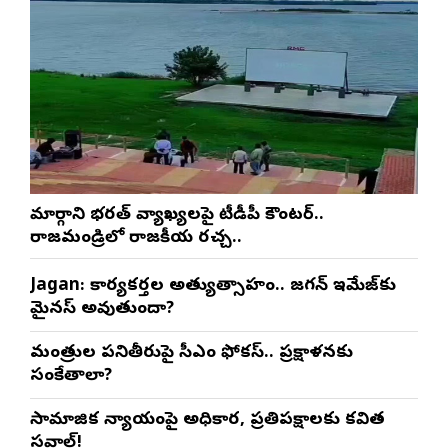
మార్గాని భరత్ వ్యాఖ్యలపై టీడీపీ కౌంటర్..
రాజమండ్రిలో రాజకీయ రచ్చ..
Jagan: కార్యకర్తల అత్యుత్సాహం.. జగన్ ఇమేజ్‌కు
మైనస్ అవుతుందా?
మంత్రుల పనితీరుపై సీఎం ఫోకస్.. ప్రక్షాళనకు
సంకేతాలా?
సామాజిక న్యాయంపై అధికార, ప్రతిపక్షాలకు కవిత
సవాల్!