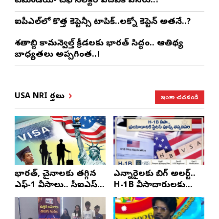
టీమిండియా చీఫ్ సెలెక్టర్ పదవికి ఎసరు..?
ఐపీఎల్‌లో కొత్త కెప్టెన్సీ టాపిక్..లక్నో కెప్టెన్ అతనే..?
శతాబ్ది కామన్వెల్త్ క్రీడలకు భారత్ సిద్ధం.. ఆతిథ్య
బాధ్యతలు అప్పగింత..!
ఇంకా చదవండి
USA NRI వార్తలు
భారత్, చైనాలకు తగ్గిన
ఎన్నారైలకు బిగ్ అలర్ట్..
ఎఫ్-1 వీసాలు.. సీఐఎస్
H-1B వీసాదారులకు
నివేదిక..!
ప్రయాణ సమయంలో
స్టేటస్ ప్రూఫ్స్ తప్పనిసరి..!