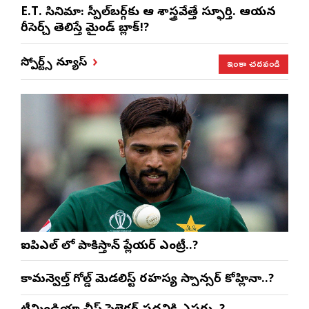
E.T. సినిమా: స్పీల్‌బర్గ్‌కు ఆ శాస్త్రవేత్తే స్ఫూర్తి. ఆయన
రీసెర్చ్ తెలిస్తే మైండ్ బ్లాక్!?
ఇంకా చదవండి
స్పోర్ట్స్ న్యూస్
ఐపిఎల్ లో పాకిస్తాన్ ప్లేయర్ ఎంట్రీ..?
కామన్వెల్త్ గోల్డ్ మెడలిస్ట్ రహస్య స్పాన్సర్ కోహ్లినా..?