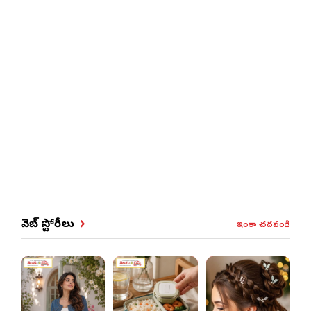
ఇంకా చదవండి
వెబ్ స్టోరీలు