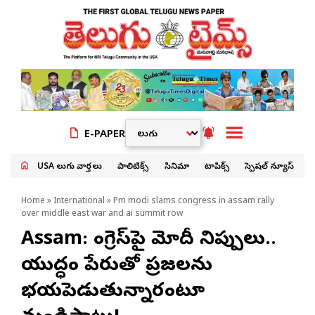
E-PAPER
USA తెలుగు వార్తలు
పాలిటిక్స్
సినిమా
టాపిక్స్
స్పెషల్ న్యూస్
Home
»
International
» Pm modi slams congress in assam rally
over middle east war and ai summit row
Assam: కాంగ్రెస్‌పై మోదీ నిప్పులు..
యుద్ధం పేరుతో ప్రజలను
భయపెడుతున్నారంటూ