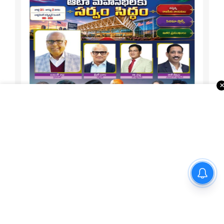
మార్గాని భరత్ వ్యాఖ్యలపై టీడీపీ
1-15 ATA Special
కౌంటర్.. రాజమండ్రిలో రాజకీయ
రచ్చ..
About Us
Telugu Times, founded in 2003, is the first global Telugu