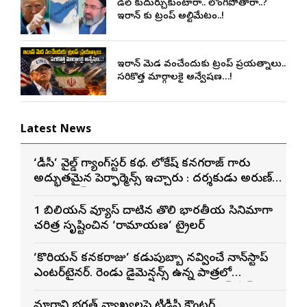
డీల్ కుదుర్చుకుంటారా.. లొంగిపోతారా..?
ఇరాన్ కు ట్రంప్ అల్టిమేటం..!
ఇరాన్ మెడ వంచేందుకు ట్రంప్ ప్రయత్నాలు..
సరికొత్త మార్గాలకై అన్వేషణ…!
Latest News
‘డీసీ’ వైల్డ్ గ్యాంగ్‌స్టర్ కథ. లోకేష్ కనగరాజ్ గారు
అద్భుతమైన పెర్ఫార్మెన్స్ ఇచ్చారు : దర్శకుడు అరుణ్
మాథేశ్వరన్
1 బిలియన్ వ్యూస్ దాటిన తొలి భారతీయ సినిమాగా
చరిత్ర సృష్టించిన ‘రామాయణ’ ట్రైలర్
‘కొరియన్ కనకరాజు’ కడుపుబ్బా నవ్వించే నాన్‌స్టాప్
ఎంటర్‌టైనర్. రెండు డైమెన్షన్స్ ఉన్న పాత్రలో
నటించడం చాలా సంతృప్తినిచ్చింది : వరుణ్ తేజ్
మార్గాని భరత్ వ్యాఖ్యలపై టీడీపీ కౌంటర్..