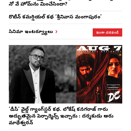
నో వే హోమ్‌ను మించేసిందా?
రొటీన్‌ కమర్షియల్‌ కథ ‘శ్రీనివాస మంగాపురం’
ఇంకా చదవండి
సినిమా ఇంటర్వ్యూలు
‘డీసీ’ వైల్డ్ గ్యాంగ్‌స్టర్ కథ. లోకేష్ కనగరాజ్ గారు
అద్భుతమైన పెర్ఫార్మెన్స్ ఇచ్చారు : దర్శకుడు అరుణ్
మాథేశ్వరన్