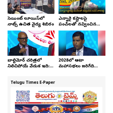
సెయింట్ లూయిస్‌లో
ఎన్నారై కష్టాలపై
నాట్స్ ఉచిత వైద్య శిబిరం
పంచ్‌లతో నవ్వించిన
నవీన్ పోలిశెట్టి
బాల్టిమోర్ చరిత్రలో
2028లో ఆటా
నిలిచిపోయే వేడుక ఇది:
మహాసభలు జరిగేది
శ్రీధర్ బానాల
అక్కడే: సతీష్ రెడ్డి
Telugu Times E-Paper