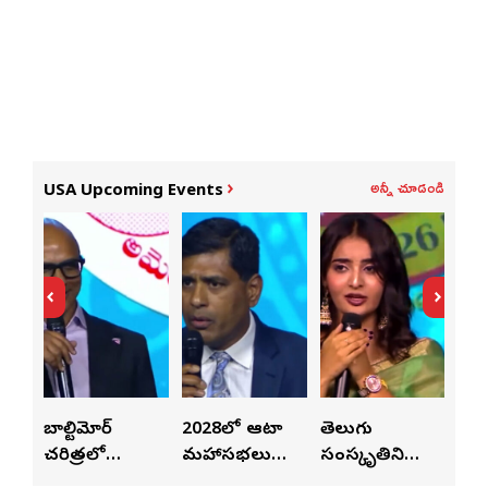
అన్నీ చూడండి
USA Upcoming Events
ై
బాల్టిమోర్
2028లో ఆటా
తెలుగు
పెట
చరిత్రలో
మహాసభలు
సంస్కృతిని
పెట్
వీన్
నిలిచిపోయే
జరిగేది అక్కడే:
ఏకం చేస్తున్నారు:
వీల