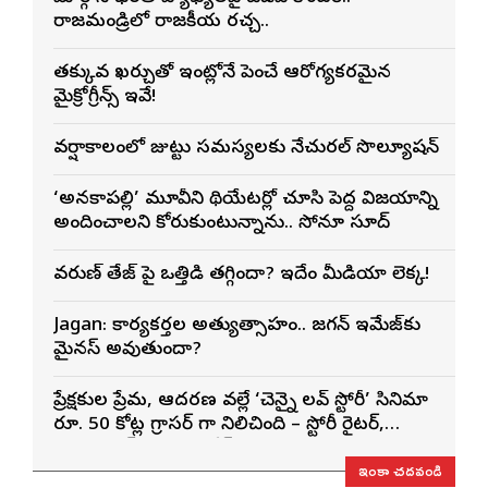
రాజమండ్రిలో రాజకీయ రచ్చ..
తక్కువ ఖర్చుతో ఇంట్లోనే పెంచే ఆరోగ్యకరమైన
మైక్రోగ్రీన్స్ ఇవే!
వర్షాకాలంలో జుట్టు సమస్యలకు నేచురల్ సొల్యూషన్
‘అనకాపల్లి’ మూవీని థియేటర్లో చూసి పెద్ద విజయాన్ని
అందించాలని కోరుకుంటున్నాను.. సోనూ సూద్
వరుణ్ తేజ్‌ పై ఒత్తిడి తగ్గిందా? ఇదేం మీడియా లెక్క!
Jagan: కార్యకర్తల అత్యుత్సాహం.. జగన్ ఇమేజ్‌కు
మైనస్ అవుతుందా?
ప్రేక్షకుల ప్రేమ, ఆదరణ వల్లే ‘చెన్నై లవ్ స్టోరీ’ సినిమా
రూ. 50 కోట్ల గ్రాసర్ గా నిలిచింది – స్టోరీ రైటర్,
ప్రొడ్యూసర్ సాయి రాజేష్
ఇంకా చదవండి