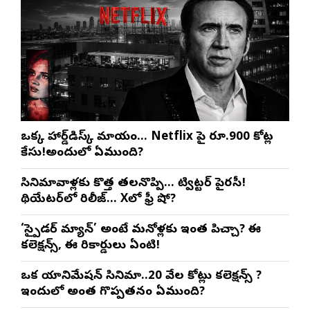
ఒక్క హార్డ్‌డిస్క్ మాయం… Netflix పై రూ.900 కోట్ల
కేసు!అందులో ఏముంది?
సినిమావాళ్లకు కొత్త తలనొప్పి… ట్విట్టర్ పైరసీ!
థియేటర్‌లో రిలీజ్… Xలో ఫ్రీ షో?
‘స్పైడర్ మ్యాన్’ అంటే మనోళ్లకు ఇంత పిచ్చా? ఈ
కలెక్షన్స్, ఈ రికార్డులు ఏంటి!
ఒక యానిమేషన్ సినిమా..20 వేల కోట్లు కలెక్షన్స్ ?
ఇందులో అంత గొప్పతనం ఏముంది?