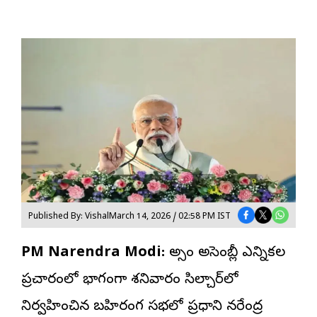
Published By: Vishal
March 14, 2026 / 02:58 PM IST
PM Narendra Modi:
అస్సాం అసెంబ్లీ ఎన్నికల
ప్రచారంలో భాగంగా శనివారం సిల్చార్‌లో
నిర్వహించిన బహిరంగ సభలో ప్రధాని నరేంద్ర