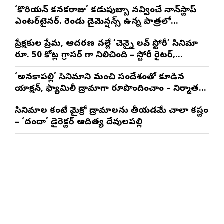
‘కొరియన్ కనకరాజు’ కడుపుబ్బా నవ్వించే నాన్‌స్టాప్
ఎంటర్‌టైనర్. రెండు డైమెన్షన్స్ ఉన్న పాత్రలో
నటించడం చాలా సంతృప్తినిచ్చింది : వరుణ్ తేజ్
ప్రేక్షకుల ప్రేమ, ఆదరణ వల్లే ‘చెన్నై లవ్ స్టోరీ’ సినిమా
రూ. 50 కోట్ల గ్రాసర్ గా నిలిచింది – స్టోరీ రైటర్,
ప్రొడ్యూసర్ సాయి రాజేష్
‘అనకాపల్లి’ సినిమాని మంచి సందేశంతో కూడిన
యాక్షన్, ఫ్యామిలీ డ్రామాగా రూపొందించాం – నిర్మాతలు
త్రినాథరావు నక్కిన, కాండ్రేగుల నాయుడు
సినిమాల కంటే మైక్రో డ్రామాలను తీయడమే చాలా కష్టం
– ‘దందా’ డైరెక్ట‌ర్ ఆదిత్య దేవులపల్లి