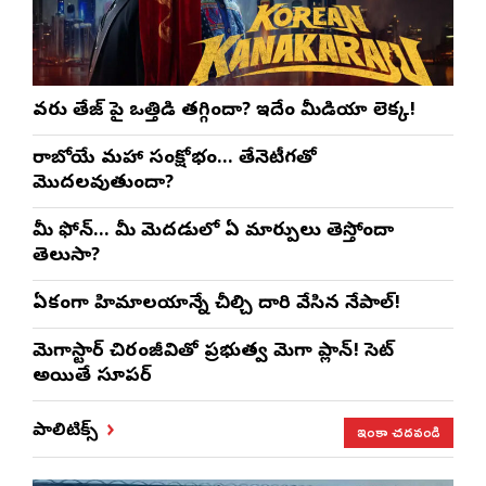
వరుణ్ తేజ్‌ పై ఒత్తిడి తగ్గిందా? ఇదేం మీడియా లెక్క!
రాబోయే మహా సంక్షోభం… తేనెటీగతో
మొదలవుతుందా?
మీ ఫోన్… మీ మెదడులో ఏ మార్పులు తెస్తోందా
తెలుసా?
ఏకంగా హిమాలయాన్నే చీల్చి దారి వేసిన నేపాల్!
మెగాస్టార్ చిరంజీవితో ప్రభుత్వ మెగా ప్లాన్! సెట్
అయితే సూపర్
ఇంకా చదవండి
పాలిటిక్స్