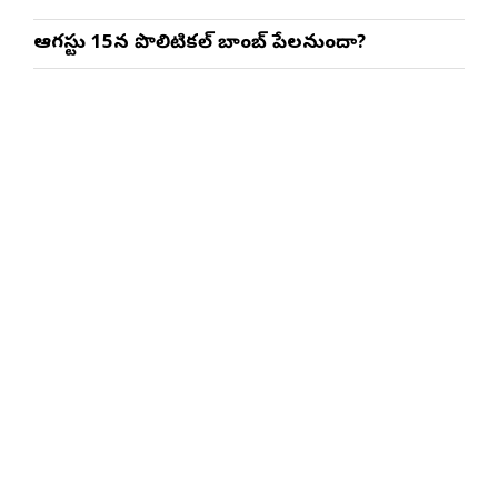
ఆగస్టు 15న పొలిటికల్ బాంబ్ పేలనుందా?