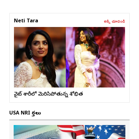
అన్నీ చూడండి
Neti Tara
వైట్ శారీలో మెరిసిపోతున్న శోభిత
USA NRI వార్తలు