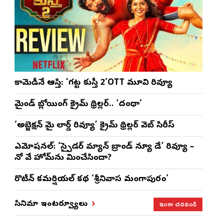
కామెడీనే ఆస్తి: ‘గట్ట కుస్తీ 2’OTT మూవి రివ్యూ
మైండ్ బ్లోయింగ్ క్రైమ్ థ్రిల్లర్.. ‘దంధా’
‘అబ్జెక్ష‌న్ మై లార్డ్ రివ్యూ’ క్రైమ్ థ్రిల్ల‌ర్ వెబ్ సిరీస్
ఎమోష‌న‌ల్‌: ‘స్పైడర్ మ్యాన్ బ్రాండ్ న్యూ డే’ రివ్యూ –
నో వే హోమ్‌ను మించేసిందా?
రొటీన్‌ కమర్షియల్‌ కథ ‘శ్రీనివాస మంగాపురం’
ఇంకా చదవండి
సినిమా ఇంటర్వ్యూలు