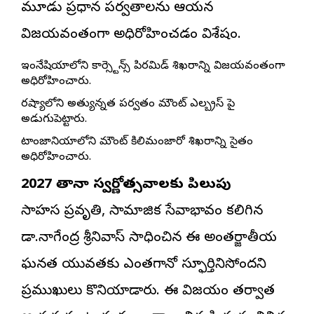
మూడు ప్రధాన పర్వతాలను ఆయన
విజయవంతంగా అధిరోహించడం విశేషం.
ఇండోనేషియాలోని కార్స్టెన్స్ పిరమిడ్ శిఖరాన్ని విజయవంతంగా
అధిరోహించారు.
రష్యాలోని అత్యున్నత పర్వతం మౌంట్ ఎల్బ్రస్ పై
అడుగుపెట్టారు.
టాంజానియాలోని మౌంట్ కిలిమంజారో శిఖరాన్ని సైతం
అధిరోహించారు.
2027 తానా స్వర్ణోత్సవాలకు పిలుపు
సాహస ప్రవృత్తి, సామాజిక సేవాభావం కలిగిన
డా.నాగేంద్ర శ్రీనివాస్ సాధించిన ఈ అంతర్జాతీయ
ఘనత యువతకు ఎంతగానో స్ఫూర్తినిస్తోందని
ప్రముఖులు కొనియాడారు. ఈ విజయం తర్వాత