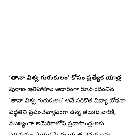
‘తానా విశ్వ గురుకులం’ కోసం ప్రత్యేక యాత్ర
పురాణ ఇతిహాసాల ఆధారంగా రూపొందించిన
‘తానా విశ్వ గురుకులం’ అనే సరికొత్త విద్యా బోధనా
పద్ధతిని ప్రపంచవ్యాప్తంగా ఉన్న తెలుగు వారికి,
ముఖ్యంగా అమెరికాలోని ప్రవాసాంధ్రులకు