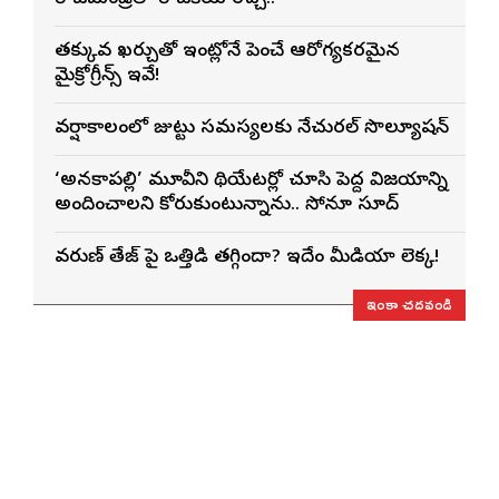
తక్కువ ఖర్చుతో ఇంట్లోనే పెంచే ఆరోగ్యకరమైన
మైక్రోగ్రీన్స్ ఇవే!
వర్షాకాలంలో జుట్టు సమస్యలకు నేచురల్ సొల్యూషన్
‘అనకాపల్లి’ మూవీని థియేటర్లో చూసి పెద్ద విజయాన్ని
అందించాలని కోరుకుంటున్నాను.. సోనూ సూద్
వరుణ్ తేజ్‌ పై ఒత్తిడి తగ్గిందా? ఇదేం మీడియా లెక్క!
ఇంకా చదవండి