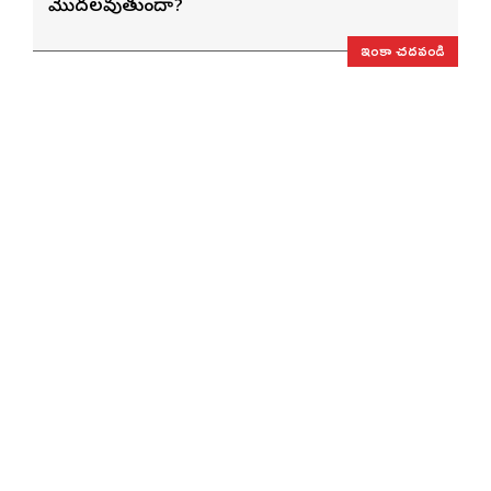
మొదలవుతుందా?
ఇంకా చదవండి