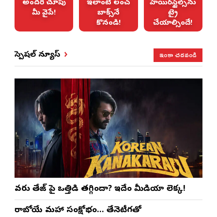
ే
అందరి చూపు
ఇలాంటి లంచ్
హెయిర్‌స్టైల్స్‌ను
మీ వైపే!
బాక్స్‌నే
ట్రై
కొనండి!
చేయాల్సిందే!
ఇంకా చదవండి
స్పెషల్ న్యూస్
వరుణ్ తేజ్‌ పై ఒత్తిడి తగ్గిందా? ఇదేం మీడియా లెక్క!
రాబోయే మహా సంక్షోభం… తేనెటీగతో