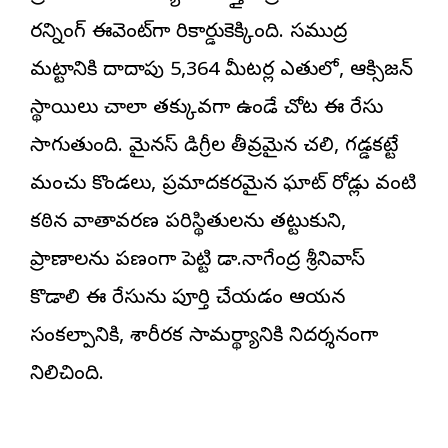
రన్నింగ్ ఈవెంట్‌గా రికార్డుకెక్కింది. సముద్ర
మట్టానికి దాదాపు 5,364 మీటర్ల ఎత్తులో, ఆక్సిజన్
స్థాయిలు చాలా తక్కువగా ఉండే చోట ఈ రేసు
సాగుతుంది. మైనస్ డిగ్రీల తీవ్రమైన చలి, గడ్డకట్టే
మంచు కొండలు, ప్రమాదకరమైన ఘాట్ రోడ్లు వంటి
కఠిన వాతావరణ పరిస్థితులను తట్టుకుని,
ప్రాణాలను పణంగా పెట్టి డా.నాగేంద్ర శ్రీనివాస్
కొడాలి ఈ రేసును పూర్తి చేయడం ఆయన
సంకల్పానికి, శారీరక సామర్థ్యానికి నిదర్శనంగా
నిలిచింది.