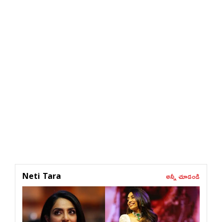
అన్నీ చూడండి
Neti Tara