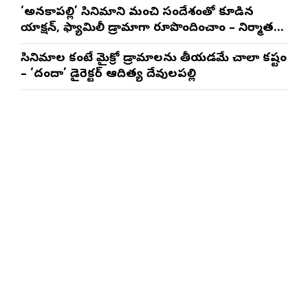
‘అనకాపల్లి’ సినిమాని మంచి సందేశంతో కూడిన
యాక్షన్, ఫ్యామిలీ డ్రామాగా రూపొందించాం – నిర్మాతలు
త్రినాథరావు నక్కిన, కాండ్రేగుల నాయుడు
సినిమాల కంటే మైక్రో డ్రామాలను తీయడమే చాలా కష్టం
– ‘దందా’ డైరెక్ట‌ర్ ఆదిత్య దేవులపల్లి