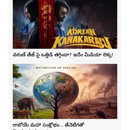
వరుణ్ తేజ్‌ పై ఒత్తిడి తగ్గిందా? ఇదేం మీడియా లెక్క!
రాబోయే మహా సంక్షోభం… తేనెటీగతో