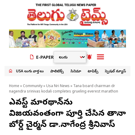
E-PAPER
USA తెలుగు వార్తలు
పాలిటిక్స్
సినిమా
టాపిక్స్
స్పెషల్ న్యూస్
Home
»
Community
»
Usa Nri News
» Tana board chairman dr
nagendra srinivas kodali completes grueling everest marathon
ఎవరెస్ట్ మారథాన్‌ను
విజయవంతంగా పూర్తి చేసిన తానా
బోర్డ్ చైర్మన్ డా.నాగేంద్ర శ్రీనివాస్