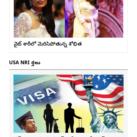
వైట్ శారీలో మెరిసిపోతున్న శోభిత
USA NRI వార్తలు