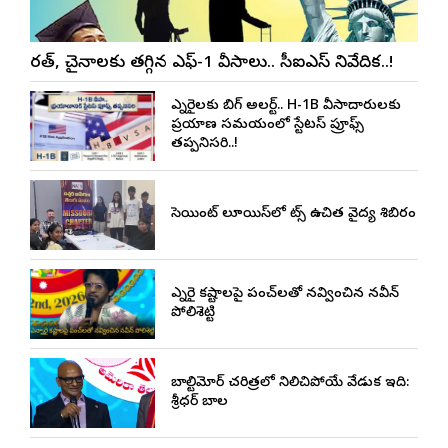
భారత్, చైనాలకు తగ్గిన ఎఫ్-1 వీసాలు.. సీఐఎస్ నివేదిక..!
ఎన్నారైలకు బిగ్ అలర్ట్.. H-1B వీసాదారులకు
ప్రయాణ సమయంలో స్టేటస్ ప్రూఫ్స్
తప్పనిసరి..!
సెయింట్ లూయిస్‌లో నాట్స్ ఉచిత వైద్య శిబిరం
ఎన్నారై కష్టాలపై పంచ్‌లతో నవ్వించిన నవీన్
పోలిశెట్టి
బాల్టిమోర్ చరిత్రలో నిలిచిపోయే వేడుక ఇది:
శ్రీధర్ బానాల