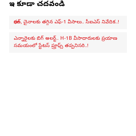
ఇవి కూడా చదవండి
భారత్, చైనాలకు తగ్గిన ఎఫ్-1 వీసాలు.. సీఐఎస్ నివేదిక..!
ఎన్నారైలకు బిగ్ అలర్ట్.. H-1B వీసాదారులకు ప్రయాణ
సమయంలో స్టేటస్ ప్రూఫ్స్ తప్పనిసరి..!