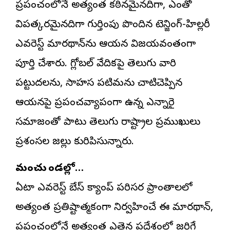
ప్రపంచంలోనే అత్యంత కఠినమైనదిగా, ఎంతో
విపత్కరమైనదిగా గుర్తింపు పొందిన టెన్జింగ్-హిల్లరీ
ఎవరెస్ట్ మారథాన్‌ను ఆయన విజయవంతంగా
పూర్తి చేశారు. గ్లోబల్ వేదికపై తెలుగు వారి
పట్టుదలను, సాహస పటిమను చాటిచెప్పిన
ఆయనపై ప్రపంచవ్యాప్తంగా ఉన్న ఎన్నారై
సమాజంతో పాటు తెలుగు రాష్ట్రాల ప్రముఖులు
ప్రశంసల జల్లు కురిపిస్తున్నారు.
మంచు కొండల్లో…
ఏటా ఎవరెస్ట్ బేస్ క్యాంప్ పరిసర ప్రాంతాలలో
అత్యంత ప్రతిష్టాత్మకంగా నిర్వహించే ఈ మారథాన్,
ప్రపంచంలోనే అత్యంత ఎత్తైన ప్రదేశంలో జరిగే