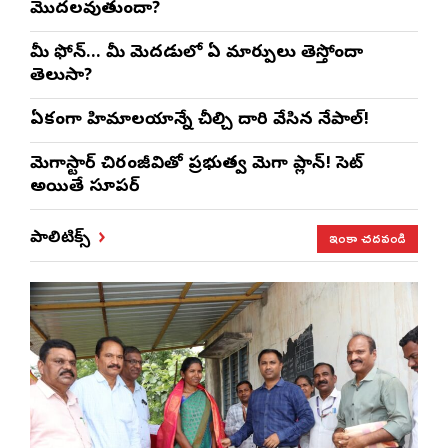
మొదలవుతుందా?
మీ ఫోన్… మీ మెదడులో ఏ మార్పులు తెస్తోందా
తెలుసా?
ఏకంగా హిమాలయాన్నే చీల్చి దారి వేసిన నేపాల్!
మెగాస్టార్ చిరంజీవితో ప్రభుత్వ మెగా ప్లాన్! సెట్
అయితే సూపర్
ఇంకా చదవండి
పాలిటిక్స్