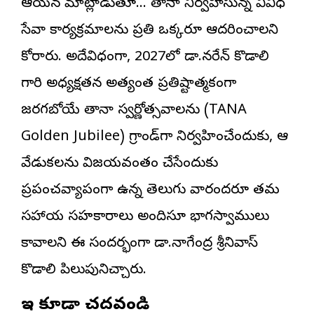
ఆయన మాట్లాడుతూ… తానా నిర్వహిస్తున్న వివిధ
సేవా కార్యక్రమాలను ప్రతి ఒక్కరూ ఆదరించాలని
కోరారు. అదేవిధంగా, 2027లో డా.నరేన్ కొడాలి
గారి అధ్యక్షతన అత్యంత ప్రతిష్టాత్మకంగా
జరగబోయే తానా స్వర్ణోత్సవాలను (TANA
Golden Jubilee) గ్రాండ్‌గా నిర్వహించేందుకు, ఆ
వేడుకలను విజయవంతం చేసేందుకు
ప్రపంచవ్యాప్తంగా ఉన్న తెలుగు వారందరూ తమ
సహాయ సహకారాలు అందిస్తూ భాగస్వాములు
కావాలని ఈ సందర్భంగా డా.నాగేంద్ర శ్రీనివాస్
కొడాలి పిలుపునిచ్చారు.
ఇవి కూడా చదవండి