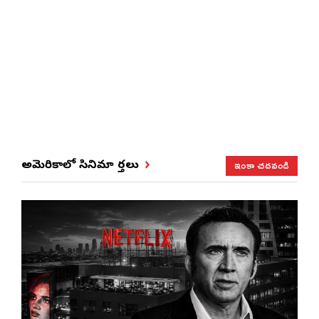
ఇంకా చదవండి
అమెరికాలో సినిమా వార్తలు