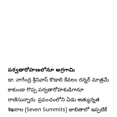
పర్వతారోహణలోనూ అగ్రగామి
డా. నాగేంద్ర శ్రీనివాస్ కొడాలి కేవలం రన్నర్ మాత్రమే
కాకుండా గొప్ప పర్వతారోహకుడిగానూ
రాణిస్తున్నారు. ప్రపంచంలోని ఏడు అత్యున్నత
శిఖరాల (Seven Summits) జాబితాలో ఇప్పటికే