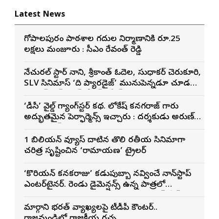
Latest News
గోపాల‌పురం పాఠ‌శాల గ‌దుల నిర్మాణానికి రూ.25
ల‌క్ష‌లు మంజూరు : సీఎం రేవంత్ రెడ్డి
నేచురల్ స్టార్ నాని, శ్రీకాంత్ ఓదెల, సుధాకర్ చెరుకూరి,
SLV సినిమాస్ ‘ది ప్యారడైజ్’ మునుపెన్నడూ చూడని
యాక్షన్ బ్లడ్ బాత్ టీజర్ రిలీజ్
‘డీసీ’ వైల్డ్ గ్యాంగ్‌స్టర్ కథ. లోకేష్ కనగరాజ్ గారు
అద్భుతమైన పెర్ఫార్మెన్స్ ఇచ్చారు : దర్శకుడు అరుణ్
మాథేశ్వరన్
1 బిలియన్ వ్యూస్ దాటిన తొలి భారతీయ సినిమాగా
చరిత్ర సృష్టించిన ‘రామాయణ’ ట్రైలర్
‘కొరియన్ కనకరాజు’ కడుపుబ్బా నవ్వించే నాన్‌స్టాప్
ఎంటర్‌టైనర్. రెండు డైమెన్షన్స్ ఉన్న పాత్రలో
నటించడం చాలా సంతృప్తినిచ్చింది : వరుణ్ తేజ్
మార్గాని భరత్ వ్యాఖ్యలపై టీడీపీ కౌంటర్..
రాజమండ్రిలో రాజకీయ రచ్చ..