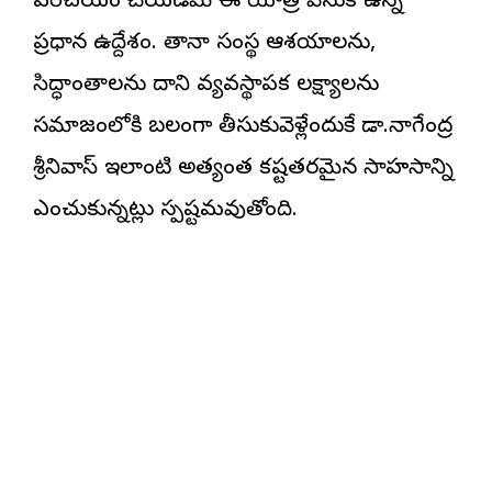
పరిచయం చేయడమే ఈ యాత్ర వెనుక ఉన్న
ప్రధాన ఉద్దేశం. తానా సంస్థ ఆశయాలను,
సిద్ధాంతాలను దాని వ్యవస్థాపక లక్ష్యాలను
సమాజంలోకి బలంగా తీసుకువెళ్లేందుకే డా.నాగేంద్ర
శ్రీనివాస్ ఇలాంటి అత్యంత కష్టతరమైన సాహసాన్ని
ఎంచుకున్నట్లు స్పష్టమవుతోంది.