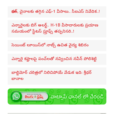
భారత్, చైనాలకు తగ్గిన ఎఫ్-1 వీసాలు.. సీఐఎస్ నివేదిక..!
ఎన్నారైలకు బిగ్ అలర్ట్.. H-1B వీసాదారులకు ప్రయాణ
సమయంలో స్టేటస్ ప్రూఫ్స్ తప్పనిసరి..!
సెయింట్ లూయిస్‌లో నాట్స్ ఉచిత వైద్య శిబిరం
ఎన్నారై కష్టాలపై పంచ్‌లతో నవ్వించిన నవీన్ పోలిశెట్టి
బాల్టిమోర్ చరిత్రలో నిలిచిపోయే వేడుక ఇది: శ్రీధర్
బానాల