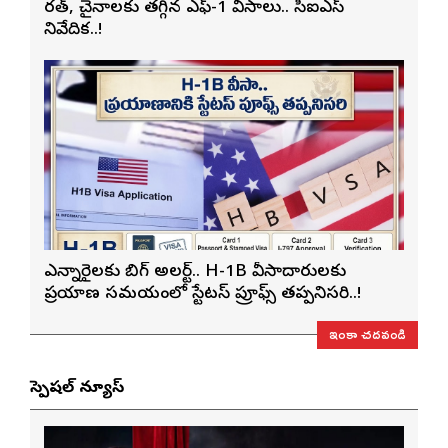
భారత్, చైనాలకు తగ్గిన ఎఫ్-1 వీసాలు.. సీఐఎస్
నివేదిక..!
ఎన్నారైలకు బిగ్ అలర్ట్.. H-1B వీసాదారులకు
ప్రయాణ సమయంలో స్టేటస్ ప్రూఫ్స్ తప్పనిసరి..!
ఇంకా చదవండి
స్పెషల్ న్యూస్