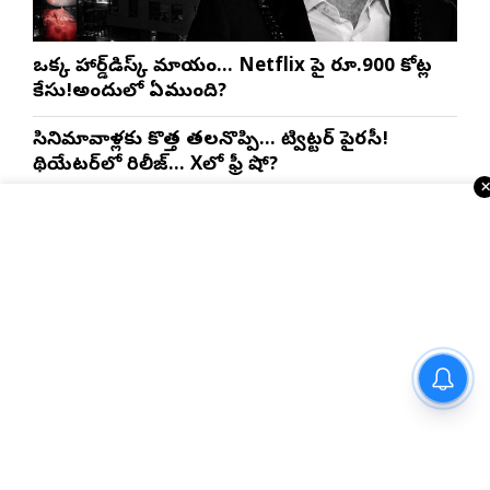
ఒక్క హార్డ్‌డిస్క్ మాయం… Netflix పై రూ.900 కోట్ల
కేసు!అందులో ఏముంది?
సినిమావాళ్లకు కొత్త తలనొప్పి… ట్విట్టర్ పైరసీ!
థియేటర్‌లో రిలీజ్… Xలో ఫ్రీ షో?
‘స్పైడర్ మ్యాన్’ అంటే మనోళ్లకు ఇంత పిచ్చా? ఈ
కలెక్షన్స్, ఈ రికార్డులు ఏంటి!
ఒక యానిమేషన్ సినిమా..20 వేల కోట్లు కలెక్షన్స్ ?
ఇందులో అంత గొప్పతనం ఏముంది?
E.T. సినిమా: స్పీల్‌బర్గ్‌కు ఆ శాస్త్రవేత్తే స్ఫూర్తి. ఆయన
మార్గాని భరత్ వ్యాఖ్యలపై టీడీపీ
రీసెర్చ్ తెలిస్తే మైండ్ బ్లాక్!?
కౌంటర్.. రాజమండ్రిలో రాజకీయ
రచ్చ..
ఇంకా చదవండి
స్పోర్ట్స్ న్యూస్