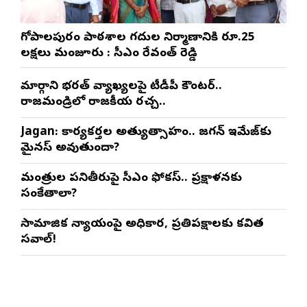
గోపాల‌పురం పాఠ‌శాల గ‌దుల నిర్మాణానికి రూ.25
ల‌క్ష‌లు మంజూరు : సీఎం రేవంత్ రెడ్డి
మార్గాని భరత్ వ్యాఖ్యలపై టీడీపీ కౌంటర్..
రాజమండ్రిలో రాజకీయ రచ్చ..
Jagan: కార్యకర్తల అత్యుత్సాహం.. జగన్ ఇమేజ్‌కు
మైనస్ అవుతుందా?
మంత్రుల పనితీరుపై సీఎం ఫోకస్.. ప్రక్షాళనకు
సంకేతాలా?
సామాజిక న్యాయంపై అధికార, ప్రతిపక్షాలకు కవిత
సవాల్!