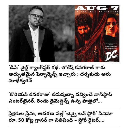
‘డీసీ’ వైల్డ్ గ్యాంగ్‌స్టర్ కథ. లోకేష్ కనగరాజ్ గారు
అద్భుతమైన పెర్ఫార్మెన్స్ ఇచ్చారు : దర్శకుడు అరుణ్
మాథేశ్వరన్
‘కొరియన్ కనకరాజు’ కడుపుబ్బా నవ్వించే నాన్‌స్టాప్
ఎంటర్‌టైనర్. రెండు డైమెన్షన్స్ ఉన్న పాత్రలో
నటించడం చాలా సంతృప్తినిచ్చింది : వరుణ్ తేజ్
ప్రేక్షకుల ప్రేమ, ఆదరణ వల్లే ‘చెన్నై లవ్ స్టోరీ’ సినిమా
రూ. 50 కోట్ల గ్రాసర్ గా నిలిచింది – స్టోరీ రైటర్,
ప్రొడ్యూసర్ సాయి రాజేష్