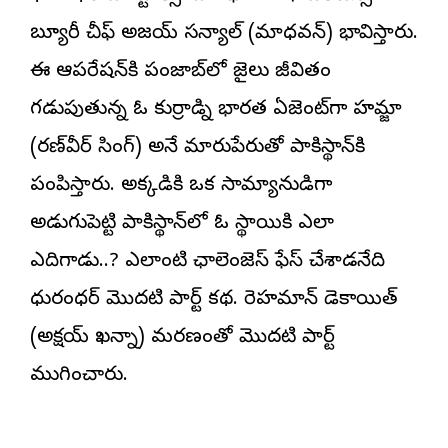
బ్యూరీ చీఫ్ అజయ్ సన్యాల్ (మాధవన్) భావిస్తారు.
ఈ ఆపరేషన్‌కి పంజాబ్‌లో జైలు జీవితం
గడుపుతున్న ఓ కుర్రాడ్ని భారత ఏజెంట్‌గా హమ్జా
(రణ్‌వీర్ సింగ్) అనే మారుపేరుతో పాకిస్థాన్‌కి
పంపిస్తారు. అక్కడికి ఒక సామ్యానుడిగా
అడుగుపెట్టి పాకిస్థాన్‌లో ఓ స్థాయికి ఎలా
ఎదిగాడు..? ఎలాంటి ఛాలెంజెస్ ఫేస్ చేశాడనేది
ధురంధర్ మొదటి పార్ట్ కథ. రెహమాన్ డెకాయిత్
(అక్షయ్ ఖన్నా) మరణంతో మొదటి పార్ట్‌ని
ముగించారు.