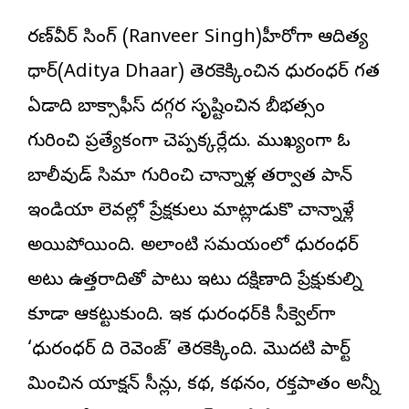
రణ్‌వీర్ సింగ్ (Ranveer Singh)హీరోగా ఆదిత్య
ధార్(Aditya Dhaar) తెరకెక్కించిన
ధురంధర్
గత
ఏడాది బాక్సాఫీస్ దగ్గర సృష్టించిన బీభత్సం
గురించి ప్రత్యేకంగా చెప్పక్కర్లేదు. ముఖ్యంగా ఓ
బాలీవుడ్ సినిమా గురించి చాన్నాళ్ల తర్వాత పాన్
ఇండియా లెవల్లో ప్రేక్షకులు మాట్లాడుకొని చాన్నాళ్లే
అయిపోయింది. అలాంటి సమయంలో ధురంధర్
అటు ఉత్తరాదితో పాటు ఇటు దక్షిణాది ప్రేక్షుకుల్ని
కూడా ఆకట్టుకుంది. ఇక ధురంధర్‌కి సీక్వెల్‌గా
‘ధురంధర్ ది రెవెంజ్’ తెరకెక్కింది. మొదటి పార్ట్‌ని
మించిన యాక్షన్ సీన్లు, కథ, కథనం, రక్తపాతం అన్నీ