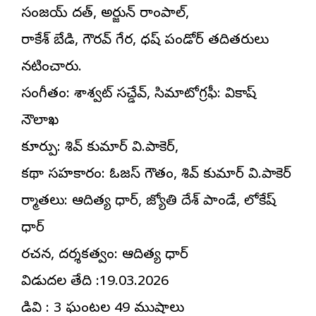
సంజయ్ దత్, అర్జున్ రాంపాల్,
రాకేశ్ బేడి, గౌరవ్ గేర, ధనిష్ పండోర్ తదితరులు
నటించారు.
సంగీతం: శాశ్వట్ సచ్డేవ్, సినిమాటోగ్రఫీ: వికాష్
నౌలాఖ
కూర్పు: శివ్ కుమార్ వి.పానికెర్,
కథా సహకారం: ఓజస్ గౌతం, శివ్ కుమార్ వి.పానికెర్
నిర్మాతలు: ఆదిత్య ధార్, జ్యోతి దేశ్ పాండే, లోకేష్
ధార్
రచన, దర్శకత్వం: ఆదిత్య ధార్
విడుదల తేది :19.03.2026
నిడివి : 3 ఘంటల 49 నిముషాలు