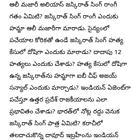
ఆలీ మజారీ అలియాస్ జస్కిరాత్ సింగ్ రాంగీ
గతం ఏమిటి? జస్కిరాత్ సింగ్ రాంగీ ఎందుకు
హమ్జా ఆలీ మజారీగా మారాడు. సైన్యంలో
పనిచేయాలని కోరికతో ఉండే జస్కిరాత్ సింగ్ హత్య
కేసులో దోషిగా ఎందుకు మారాడు? దాదాపు 12
హత్యలు ఎందుకు చేశాడు? హత్య కేసులో దోషిగా
ఉన్న జస్కిరాత్‌ను హమ్జాగా ఐబీ చీఫ్ అజయ్
సన్యాల్ ఎందుకు మార్చాడు? ఇండియన్ ఏజెంట్‌గా
పనిచేస్తూ ఉత్తర ప్రదేశ్‌ రాజకీయాలను ఎలా
ప్రభావితం చేశాడు? భారత్‌లో నోట్ల రద్దు వెనుక
జస్కిరాత్ సింగ్ పాత్ర ఏమిటి? కరాచీలో
తలదాచుకొన్న దావూద్ ఇబ్రహీంను ఇండియన్