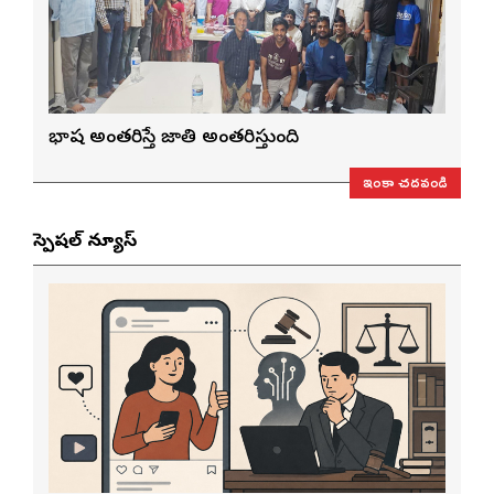
భాష అంతరిస్తే జాతి అంతరిస్తుంది
ఇంకా చదవండి
స్పెషల్ న్యూస్