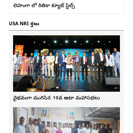
లెహంగా లో రితికా క్యూట్ స్టిల్స్
USA NRI వార్తలు
వైభవంగా ముగిసిన 19వ ఆటా మహాసభలు