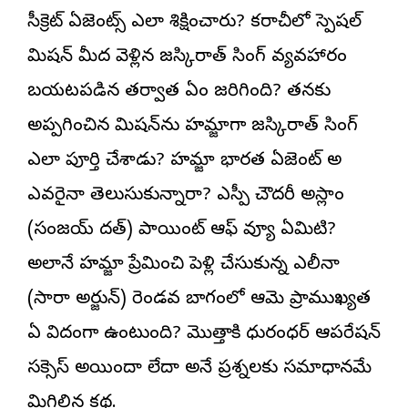
సీక్రెట్ ఏజెంట్స్ ఎలా శిక్షించారు? కరాచీలో స్పెషల్
మిషన్ మీద వెళ్లిన జస్కిరాత్ సింగ్‌ వ్యవహారం
బయటపడిన తర్వాత ఏం జరిగింది? తనకు
అప్పగించిన మిషన్‌ను హమ్జాగా జస్కిరాత్ సింగ్
ఎలా పూర్తి చేశాడు? హమ్జా భారత ఏజెంట్ అని
ఎవరైనా తెలుసుకున్నారా? ఎస్పీ చౌదరీ అస్లాం
(సంజయ్ దత్) పాయింట్ ఆఫ్ వ్యూ ఏమిటి?
అలానే హమ్జాని ప్రేమించి పెళ్లి చేసుకున్న ఎలీనా
(సారా అర్జున్) రెండవ బాగంలో ఆమె ప్రాముఖ్యత
ఏ విదంగా ఉంటుంది? మొత్తానికి ధురంధర్ ఆపరేషన్
సక్సెస్ అయిందా లేదా అనే ప్రశ్నలకు సమాధానమే
మిగిలిన కథ.