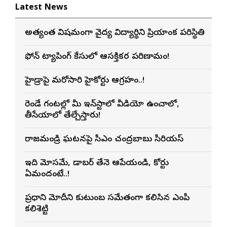
Latest News
అత్యంత విషమంగా వైద్య విద్యార్థిని ప్రియాంక పరిస్థితి
ఫోన్ ట్యాపింగ్ కేసులో ఆసక్తికర పరిణామం!
హైడ్రాపై మరోసారి హైకోర్టు ఆగ్రహం..!
రెండే గంటల్లో మీ ఇన్‌స్టాలో వీడియో ఉంచాలో,
తీసేయాలో తేల్చేస్తారు!
రాజమండ్రి ఘటనపై సీఎం చంద్రబాబు సీరియస్
ఇది మోసమే, డాబర్‌ తేనె ఆపేయండి, కోర్టు
ఏమందంటే..!
ప్రధాని మోదీని కుటుంబ సమేతంగా కలిసిన ఎంపీ
కలిశెట్టి