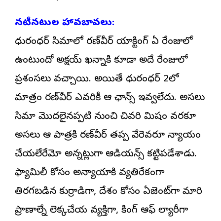
నటీనటుల హావబావలు:
ధురంధర్ సినిమాలో రణ్‌వీర్ యాక్టింగ్ ఏ రేంజులో
ఉంటుందో అక్షయ్ ఖన్నాకి కూడా అదే రేంజులో
ప్రశంసలు వచ్చాయి. అయితే ధురంధర్ 2లో
మాత్రం రణ్‌వీర్ ఎవరికీ ఆ ఛాన్స్ ఇవ్వలేదు. అసలు
సినిమా మొదలైనప్పటి నుంచి చివరి నిమిషం వరకూ
అసలు ఆ పాత్రకి రణ్‌వీర్ తప్ప వేరెవరూ న్యాయం
చేయలేరేమో అన్నట్లుగా ఆడియన్స్‌ని కట్టిపడేశాడు.
ఫ్యామిలీ కోసం అన్యాయానికి వ్యతిరేకంగా
తిరగబడిన కుర్రాడిగా, దేశం కోసం ఏజెంట్‌గా మారి
ప్రాణాల్నే లెక్కచేయని వ్యక్తిగా, కింగ్ ఆఫ్ ల్యారీగా