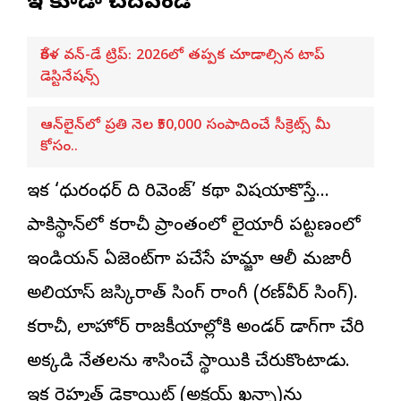
ఇవి కూడా చదవండి
కేరళ వన్-డే ట్రిప్: 2026లో తప్పక చూడాల్సిన టాప్
డెస్టినేషన్స్
ఆన్‌లైన్‌లో ప్రతి నెల ₹50,000 సంపాదించే సీక్రెట్స్ మీ
కోసం..
ఇక ‘ధురంధర్ ది రివెంజ్’ కథా విషయానికొస్తే…
పాకిస్థాన్‌లోని కరాచీ ప్రాంతంలోని లైయారీ పట్టణంలో
ఇండియన్ ఏజెంట్‌గా పనిచేసే హమ్జా ఆలీ మజారీ
అలియాస్ జస్కిరాత్ సింగ్ రాంగీ (రణ్‌వీర్ సింగ్).
కరాచీ, లాహోర్ రాజకీయాల్లోకి అండర్ డాగ్‌గా చేరి
అక్కడి నేతలను శాసించే స్థాయికి చేరుకొంటాడు.
ఇక రెహ్మత్ డెకాయిట్‌ (అక్షయ్ ఖన్నా)ను