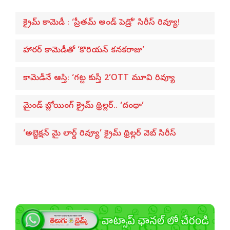
క్రైమ్ కామెడీ : ‘ప్రీతమ్ అండ్ పెడ్రో’ సిరీస్ రివ్యూ!
హారర్ కామెడీతో ‘కొరియన్ కనకరాజు’
కామెడీనే ఆస్తి: ‘గట్ట కుస్తీ 2’OTT మూవి రివ్యూ
మైండ్ బ్లోయింగ్ క్రైమ్ థ్రిల్లర్.. ‘దంధా’
‘అబ్జెక్ష‌న్ మై లార్డ్ రివ్యూ’ క్రైమ్ థ్రిల్ల‌ర్ వెబ్ సిరీస్