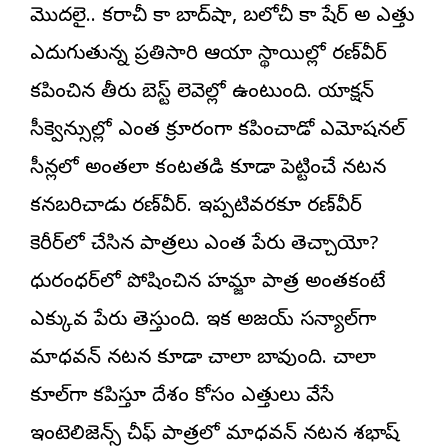
మొదలై.. కరాచీ కా బాద్‌షా, బలోచీ కా షేర్ అని ఎత్తు
ఎదుగుతున్న ప్రతిసారి ఆయా స్థాయిల్లో రణ్‌వీర్
కనిపించిన తీరు బెస్ట్ లెవెల్లో ఉంటుంది. యాక్షన్
సీక్వెన్సుల్లో ఎంత క్రూరంగా కనిపించాడో ఎమోషనల్
సీన్లలో అంతలా కంటతడి కూడా పెట్టించే నటన
కనబరిచాడు రణ్‌వీర్. ఇప్పటివరకూ రణ్‌వీర్
కెరీర్‌లో చేసిన పాత్రలు ఎంత పేరు తెచ్చాయో?
ధురంధర్‌లో పోషించిన హమ్జా పాత్ర అంతకంటే
ఎక్కువ పేరు తెస్తుంది. ఇక అజయ్ సన్యాల్‌గా
మాధవన్ నటన కూడా చాలా బావుంది. చాలా
కూల్‌గా కనిపిస్తూ దేశం కోసం ఎత్తులు వేసే
ఇంటెలిజెన్స్ చీఫ్ పాత్రలో మాధవన్ నటన శభాష్