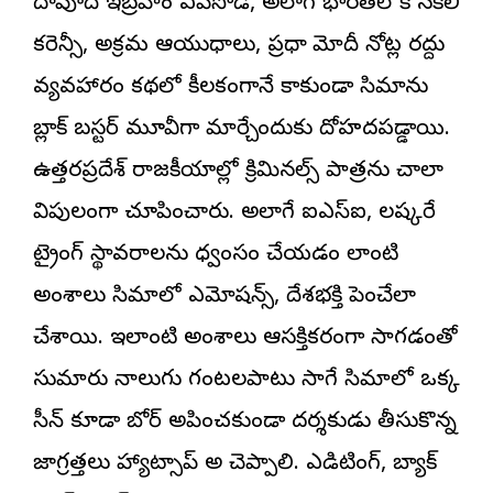
దావూద్ ఇబ్రహీం ఎపిసోడ్, అలాగే భారత్‌లోకి నకిలీ
కరెన్సీ, అక్రమ ఆయుధాలు, ప్రధాని మోదీ నోట్ల రద్దు
వ్యవహారం కథలో కీలకంగానే కాకుండా సినిమాను
బ్లాక్ బస్టర్ మూవీగా మార్చేందుకు దోహదపడ్డాయి.
ఉత్తరప్రదేశ్ రాజకీయాల్లో క్రిమినల్స్ పాత్రను చాలా
విపులంగా చూపించారు. అలాగే ఐఎస్ఐ, లష్కరే
ట్రైనింగ్ స్థావరాలను ధ్వంసం చేయడం లాంటి
అంశాలు సినిమాలో ఎమోషన్స్, దేశభక్తిని పెంచేలా
చేశాయి. ఇలాంటి అంశాలు ఆసక్తికరంగా సాగడంతో
సుమారు నాలుగు గంటలపాటు సాగే సినిమాలో ఒక్క
సీన్ కూడా బోర్ అనిపించకుండా దర్శకుడు తీసుకొన్న
జాగ్రత్తలు హ్యాట్సాప్ అని చెప్పాలి. ఎడిటింగ్, బ్యాక్