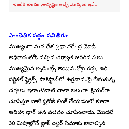
ఇంటికి అందం ,అదృష్టం తెచ్చే మొక్కలు ఇవే..
సాంకేతిక వర్గం పనితీరు:
ముఖ్యంగా మన దేశ ప్రధాని నరేంద్ర మోదీ
అధికారంలోకి వచ్చిన తర్వాత జరిగిన పలు
ముఖ్యమైన ఇన్సిడెంట్స్‌ అయిన నోట్ల రద్దు, ఉరి
సర్జికల్ స్ట్రైక్స్, పాకిస్థాన్‌లో ఉగ్రవాదంపై తీసుకున్న
చర్యలు ఇలాంటివాటిని చాలా బలంగా, క్లియర్‌గా
చూపిస్తూ వాటిని స్టోరీకి లింక్ చేయడంలో కూడా
ఆదిత్య ధార్ తన పనితనం చూపించాడు. మొదటి
30 నిమిషాల్లోనే బ్లాక్ బస్టర్ సినిమాకు కావాల్సిన