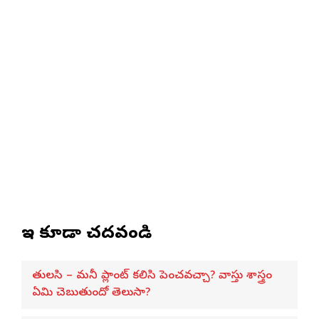
ఇవి కూడా చదవండి
తులసి – మనీ ప్లాంట్ కలిసి పెంచవచ్చా? వాస్తు శాస్త్రం
ఏమి చెబుతుందో తెలుసా?