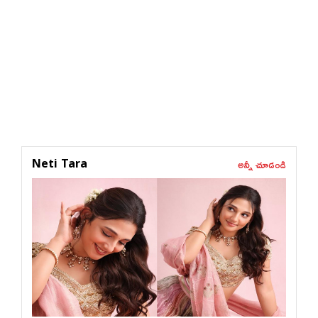
అన్నీ చూడండి
Neti Tara