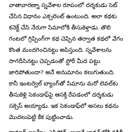
వాతావారణాన్ని సన్నివేశాల రూపంలో దర్శకుడు సెట్
చేసిన విధానం ఎక్సలెంట్ ఉంటుంది. అలా కథకు
కనెక్ట్ చేసి నేరుగా సినిమాలోకి తీసుకెళ్తాడు. తొలి
గంటలో గ్రిప్పింగ్‌గా కథ చెప్పిన తర్వాత కథలో వేగం
కొంత మందగించినట్టు అనిపిస్తుంది. సన్నివేశాలను
సాగదీసినట్టు చెప్పడంతో స్టోరీ మీద పట్టు
జారిపోతుందా? అనే అనుమానం కలుగుతుంది.
కానీ ఇంటర్వెల్ బ్యాంగ్‌తో సినిమాను మరో లెవల్‌కు
తీసుకెళ్లి సెకండాఫ్‌పై ఆసక్తిని రేపడంలో దర్శకుడు
సక్సెస్ అయ్యాడు. ఇక సెకండాఫ్‌లో అసలు కథను
మొదలుపెట్టి కేక పుట్టించాడు.