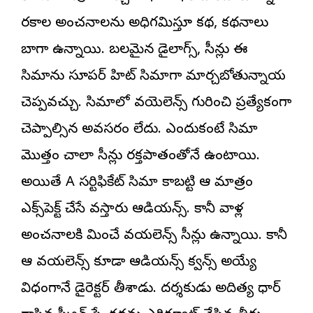
రకాల అంచనాలను అధిగమిస్తూ కథ, కథనాలు
బాగా ఉన్నాయి. బలమైన డైలాగ్స్, సీన్లు ఈ
సినిమాను సూపర్ హిట్ సినిమాగా మార్చబోతున్నాయని
చెప్పవచ్చు. సినిమాలో వయెలెన్స్ గురించి ప్రత్యేకంగా
చెప్పాల్సిన అవసరం లేదు. ఎందుకంటే సినిమా
మొత్తం చాలా సీన్లు రక్తపాతంతోనే ఉంటాయి.
అయితే A సర్టిఫికేట్ సినిమా కాబట్టి ఆ మాత్రం
ఎక్స్‌పెక్ట్ చేసే వస్తారు ఆడియన్స్. కానీ వాళ్ల
అంచనాలకి మించే వయలెన్స్ సీన్లు ఉన్నాయి. కానీ
ఆ వయలెన్స్‌ని కూడా ఆడియన్స్ కన్విన్స్ అయ్యే
విధంగానే డైరెక్టర్ తీశాడు. దర్శకుడు అదిత్య ధార్