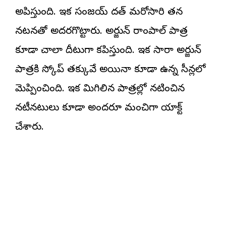
అనిపిస్తుంది. ఇక సంజయ్ దత్ మరోసారి తన
నటనతో అదరగొట్టారు. అర్జున్ రాంపాల్ పాత్ర
కూడా చాలా దీటుగా కనిపిస్తుంది. ఇక సారా అర్జున్
పాత్రకి స్కోప్ తక్కువే అయినా కూడా ఉన్న సీన్లలో
మెప్పించింది. ఇక మిగిలిన పాత్రల్లో నటించిన
నటీనటులు కూడా అందరూ మంచిగా యాక్ట్
చేశారు.