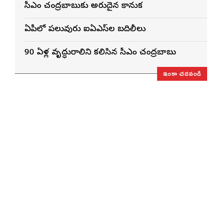
సీఎం చంద్రబాబుకు అరుదైన కానుక
ఏపీలో పలువురు ఐఏఎస్‌ల బదిలీలు
90 ఏళ్ల వృద్ధురాలిని కలిసిన సీఎం చంద్రబాబు
ఇంకా చదవండి