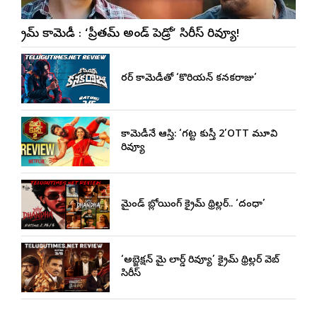
క్రైమ్ కామెడీ : ‘ప్రీతమ్ అండ్ పెడ్రో’ సిరీస్ రివ్యూ!
హారర్ కామెడీతో ‘కొరియన్ కనకరాజు’
కామెడీనే ఆస్తి: ‘గట్ట కుస్తీ 2’OTT మూవి
రివ్యూ
మైండ్ బ్లోయింగ్ క్రైమ్ థ్రిల్లర్.. ‘దంధా’
‘అబ్జెక్ష‌న్ మై లార్డ్ రివ్యూ’ క్రైమ్ థ్రిల్ల‌ర్ వెబ్
సిరీస్