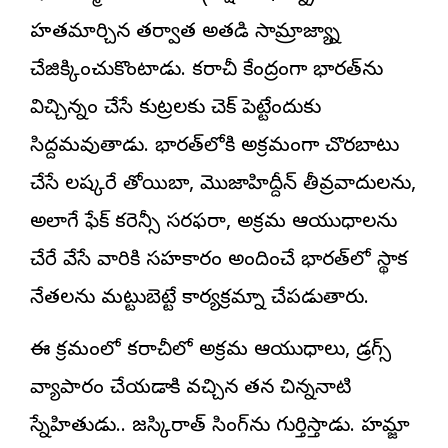
హతమార్చిన తర్వాత అతడి సామ్రాజ్యాన్ని
చేజిక్కించుకొంటాడు. కరాచీ కేంద్రంగా భారత్‌ను
విచ్చిన్నం చేసే కుట్రలకు చెక్ పెట్టేందుకు
సిద్దమవుతాడు. భారత్‌లోకి అక్రమంగా చొరబాటు
చేసే లష్కరే తోయిబా, మొజాహిద్దీన్ తీవ్రవాదులను,
అలాగే ఫేక్ కరెన్సీ సరఫరా, అక్రమ ఆయుధాలను
చేరే వేసే వారికి సహకారం అందించే భారత్‌లోని స్థానిక
నేతలను మట్టుబెట్టే కార్యక్రమాన్ని చేపడుతారు.
ఈ క్రమంలో కరాచీలో అక్రమ ఆయుధాలు, డ్రగ్స్
వ్యాపారం చేయడానికి వచ్చిన తన చిన్ననాటి
స్నేహితుడు.. జస్కిరాత్ సింగ్‌ను గుర్తిస్తాడు. హమ్జా