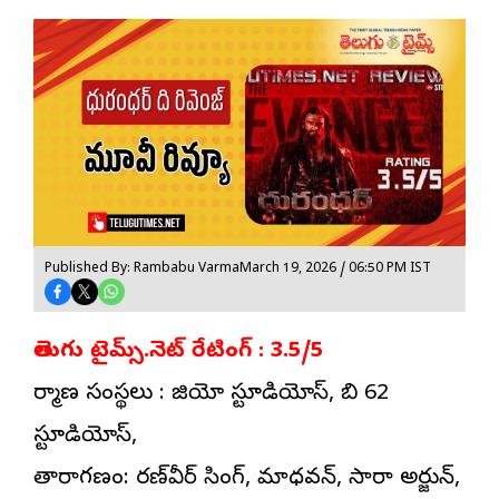
Published By: Rambabu Varma
March 19, 2026 / 06:50 PM IST
తెలుగు టైమ్స్.నెట్ రేటింగ్ : 3.5/5
నిర్మాణ సంస్థలు : జియో స్టూడియోస్, బి 62
స్టూడియోస్,
తారాగణం: రణ్‌వీర్ సింగ్, మాధవన్, సారా అర్జున్,