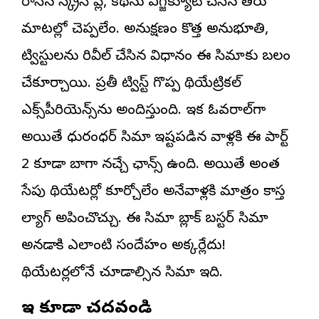
రాసిన స్క్రీన్ ప్లే, కథను ఎగ్జిక్యూట్ చేసిన తీరు
మాటల్లో చెప్పలేం. అనుక్షణం కొత్త అనుభూతిని,
ట్విస్టులను రివీల్ చేసిన విధానం ఈ సినిమాకు బలం
చేకూర్చాయి. ప్రతీ ట్విస్ట్‌ గొప్ప థియేట్రికల్
ఎక్స్‌పీరియెన్స్‌ను అందిస్తుంది. ఇక ఓవరాల్‌గా
అయితే ధురంధర్ సినిమాని ఇష్టపడిన వాళ్లకి ఈ పార్ట్
2 కూడా బాగా నచ్చే ఛాన్స్ ఉంది. అయితే అంత
సేపు థియేటర్లో కూర్చోలేం అనేవాళ్లకి మాత్రం కాస్త
ల్యాగ్ అనిపించొచ్చు. ఈ సినిమా బ్లాక్ బస్టర్ సినిమా
అనడానికి ఎలాంటి సందేహం అక్కర్లేదు!
థియేటర్లలోనే చూడాల్సిన సినిమా ఇది.
ఇవి కూడా చదవండి