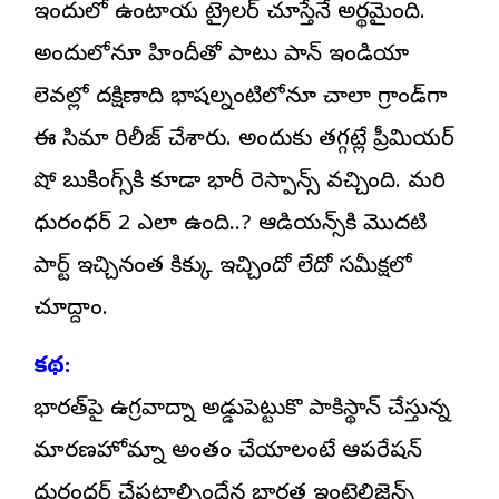
ఇందులో ఉంటాయని ట్రైలర్ చూస్తేనే అర్థమైంది.
అందులోనూ హిందీతో పాటు పాన్ ఇండియా
లెవల్లో దక్షిణాది భాషలన్నింటిలోనూ చాలా గ్రాండ్‌గా
ఈ సినిమాని రిలీజ్ చేశారు. అందుకు తగ్గట్లే ప్రీమియర్
షో బుకింగ్స్‌కి కూడా భారీ రెస్పాన్స్ వచ్చింది. మరి
ధురంధర్ 2 ఎలా ఉంది..? ఆడియన్స్‌కి మొదటి
పార్ట్ ఇచ్చినంత కిక్కు ఇచ్చిందో లేదో సమీక్షలో
చూద్దాం.
కథ:
భారత్‌పై ఉగ్రవాదాన్ని అడ్డుపెట్టుకొని పాకిస్థాన్ చేస్తున్న
మారణహోమాన్ని అంతం చేయాలంటే ఆపరేషన్
ధురంధర్ చేపట్టాల్సిందేనని భారత ఇంటెలిజెన్స్