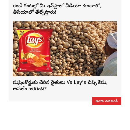
రెండే గంటల్లో మీ ఇన్‌స్టాలో వీడియో ఉంచాలో,
తీసేయాలో తేల్చేస్తారు!
సుప్రీంకోర్టుకు చేరిన రైతులు Vs Lay’s చిప్స్‌ కేసు,
అసలేం జరిగింది?
ఇంకా చదవండి