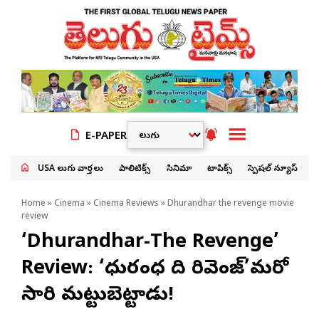
E-PAPER
USA తెలుగు వార్తలు
పాలిటిక్స్
సినిమా
టాపిక్స్
స్పెషల్ న్యూస్
Home
»
Cinema
»
Cinema Reviews
» Dhurandhar the revenge movie
review
‘Dhurandhar-The Revenge’
Review: ‘ధురంధర్ ది రివెంజ్’మరో
సారి మట్టుబెట్టాడు!