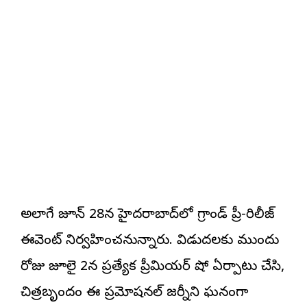
అలాగే జూన్ 28న హైదరాబాద్‌లో గ్రాండ్ ప్రీ-రిలీజ్
ఈవెంట్ నిర్వహించనున్నారు. విడుదలకు ముందు
రోజు జూలై 2న ప్రత్యేక ప్రీమియర్ షో ఏర్పాటు చేసి,
చిత్రబృందం ఈ ప్రమోషనల్ జర్నీని ఘనంగా