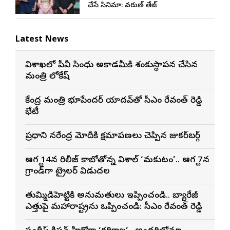
చేసే సినిమా: వరుణ్ తేజ్
Latest News
విశాఖలో పీవీ సింధు అకాడమీకి శంకుస్థాపన చేసిన
మంత్రి లోకేష్
కేంద్ర మంత్రి భూపేందర్ యాదవ్‌తో సీఎం రేవంత్ రెడ్డి
భేటీ
ప్రధాని నరేంద్ర మోదీకి క్షమాపణలు చెప్పిన జుకర్‌బర్గ్
ఆగస్ట్ 14న రిలీజ్ కాబోతోన్న విశాల్ ‘మకుటం’.. ఆగస్ట్ 7న
గ్రాండ్‌గా ట్రైలర్ విడుదల
తుమ్మిడిహెట్టికి అనుమ‌తులు ఇప్పించండి.. బ్యారేజీ
ఎత్తుపై మ‌హారాష్ట్రను ఒప్పించండి: సీఎం రేవంత్ రెడ్డి