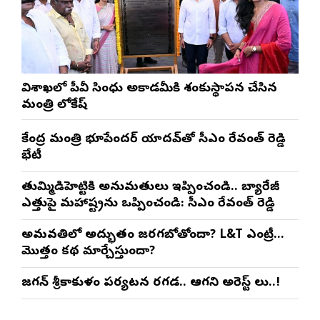
విశాఖలో పీవీ సింధు అకాడమీకి శంకుస్థాపన చేసిన
మంత్రి లోకేష్
కేంద్ర మంత్రి భూపేందర్ యాదవ్‌తో సీఎం రేవంత్ రెడ్డి
భేటీ
తుమ్మిడిహెట్టికి అనుమ‌తులు ఇప్పించండి.. బ్యారేజీ
ఎత్తుపై మ‌హారాష్ట్రను ఒప్పించండి: సీఎం రేవంత్ రెడ్డి
అమరావతిలో అద్భుతం జరగబోతోందా? L&T ఎంట్రీ…
మొత్తం కథ మార్చేస్తుందా?
జగన్ శ్రీకాకుళం పర్యటన రగడ.. ఆగని అరెస్ట్ లు..!