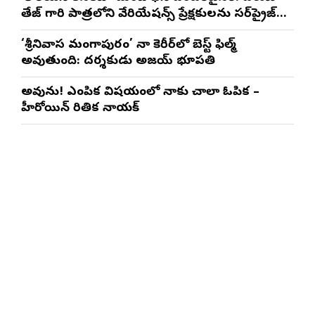
తేజ్ గారి పాత్రలోని వేరియేషన్స్ ప్రేక్షకులను సర్‌ప్రైజ్
చేస్తాయి : దర్శకుడు మేర్లపాక గాంధీ
‘శ్రీనివాస మంగాపురం’ నా కెరీర్‌లో బెస్ట్ ఫిల్మ్
అవుతుంది: దర్శకుడు అజయ్ భూపతి
అవును! ఎంపిక విషయంలో నాకు చాలా ఓపిక –
హీరోయిన్ రితిక నాయక్