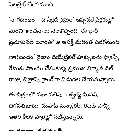
సెలబ్రేట్ చేయనుంది.
‘నాగబంధం – ది సీక్రెట్ ట్రెజర్’ ఇప్పటికే ప్రేక్షకుల్లో
మంచి అంచనాలు నెలకొల్పింది. ఈ భారీ
ప్రమోషనల్ టూర్‌తో ఆ ఆసక్తి మరింత పెరగనుంది.
నాగబంధం’ నైజాం థియేట్రికల్ హక్కులను ఫ్యాన్సీ
రేటుకు సొంతం చేసుకున్న ప్రముఖ నిర్మాత దిల్
రాజు, చిత్రాన్ని గ్రాండ్‌గా విడుదల చేయనున్నారు.
ఈ చిత్రంలో నభా నటేష్, ఐశ్వర్య మీనన్,
జగపతిబాబు, మహేష్ మంజ్రేకర్, రిషభ్ సావ్నీ
ఇతర కీలక పాత్రల్లో నటిస్తున్నారు.