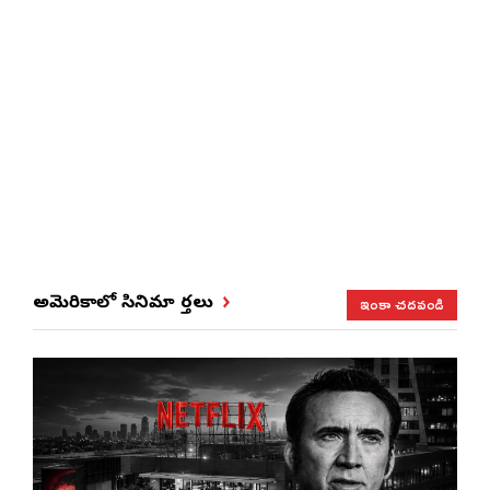
ఇంకా చదవండి
అమెరికాలో సినిమా వార్తలు