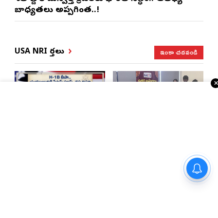
బాధ్యతలు అప్పగింత..!
ఇంకా చదవండి
USA NRI వార్తలు
ఎన్నారైలకు బిగ్ అలర్ట్..
సెయింట్ లూయిస్‌లో
H-1B వీసాదారులకు
నాట్స్ ఉచిత వైద్య శిబిరం
ప్రయాణ సమయంలో
స్టేటస్ ప్రూఫ్స్ తప్పనిసరి..!
అమ్మమ్మల కాలంనాటి పాతకాలపు
పచ్చడి రెసిపీ మీ ఇంట్లోనే
చేసేయండి…
ఎన్నారై కష్టాలపై
బాల్టిమోర్ చరిత్రలో