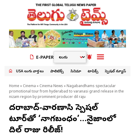
E-PAPER
USA తెలుగు వార్తలు
పాలిటిక్స్
సినిమా
టాపిక్స్
స్పెషల్ న్యూస్
Home
»
Cinema
»
Cinema News
» Nagabandhams spectacular
promotional tour from hyderabad to varanasi grand release in the
nizam region by prominent producer dil raju
హైదరాబాద్-వారణాసి స్పెషల్
టూర్‌తో ‘నాగబంధం’…నైజాంలో
దిల్ రాజు రిలీజ్!