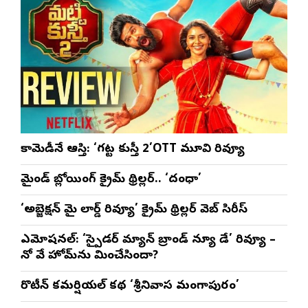
కామెడీనే ఆస్తి: ‘గట్ట కుస్తీ 2’OTT మూవి రివ్యూ
మైండ్ బ్లోయింగ్ క్రైమ్ థ్రిల్లర్.. ‘దంధా’
‘అబ్జెక్ష‌న్ మై లార్డ్ రివ్యూ’ క్రైమ్ థ్రిల్ల‌ర్ వెబ్ సిరీస్
ఎమోష‌న‌ల్‌: ‘స్పైడర్ మ్యాన్ బ్రాండ్ న్యూ డే’ రివ్యూ –
నో వే హోమ్‌ను మించేసిందా?
రొటీన్‌ కమర్షియల్‌ కథ ‘శ్రీనివాస మంగాపురం’