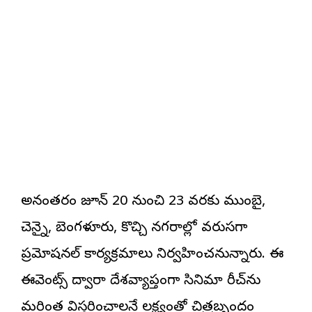
అనంతరం జూన్ 20 నుంచి 23 వరకు ముంబై,
చెన్నై, బెంగళూరు, కొచ్చి నగరాల్లో వరుసగా
ప్రమోషనల్ కార్యక్రమాలు నిర్వహించనున్నారు. ఈ
ఈవెంట్స్ ద్వారా దేశవ్యాప్తంగా సినిమా రీచ్‌ను
మరింత విస్తరించాలనే లక్ష్యంతో చిత్రబృందం