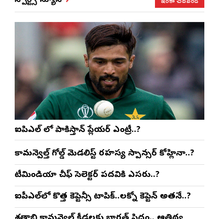
ఇంకా చదవండి
స్పోర్ట్స్ న్యూస్
ఐపిఎల్ లో పాకిస్తాన్ ప్లేయర్ ఎంట్రీ..?
కామన్వెల్త్ గోల్డ్ మెడలిస్ట్ రహస్య స్పాన్సర్ కోహ్లినా..?
టీమిండియా చీఫ్ సెలెక్టర్ పదవికి ఎసరు..?
ఐపీఎల్‌లో కొత్త కెప్టెన్సీ టాపిక్..లక్నో కెప్టెన్ అతనే..?
శతాబ్ది కామన్వెల్త్ క్రీడలకు భారత్ సిద్ధం.. ఆతిథ్య