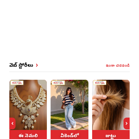
ఇంకా చదవండి
వెబ్ స్టోరీలు
ఈ నెమలి
వీకెండ్‌లో
జుట్టు