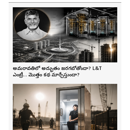
అమరావతిలో అద్భుతం జరగబోతోందా? L&T
ఎంట్రీ… మొత్తం కథ మార్చేస్తుందా?