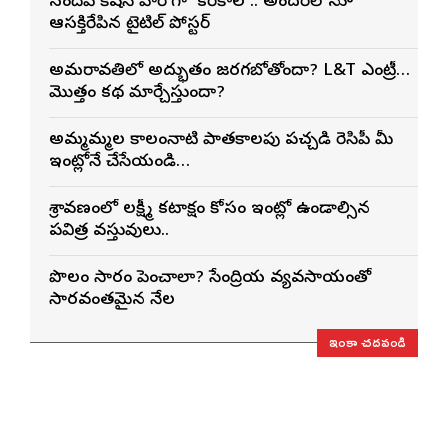
సందీప్ కిషన్ హీరోగా ‘కరికాల’.. అందరిలోనూ
ఆసక్తిరేపిన టైటిల్ పోస్టర్
అమరావతిలో అద్భుతం జరగబోతోందా? L&T ఎంట్రీ…
మొత్తం కథ మార్చేస్తుందా?
అమ్మమ్మల కాలంనాటి పాతకాలపు పచ్చడి రెసిపీ మీ
ఇంట్లోనే చేసేయండి…
శ్రావణంలో లక్ష్మీ కటాక్షం కోసం ఇంట్లో ఉండాల్సిన
పవిత్ర వస్తువులు..
పొలం సారం పెంచాలా? సేంద్రియ వ్యవసాయంతో
సారవంతమైన నేల
ఇంకా చదవండి