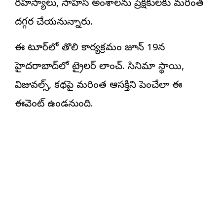
రహస్యాలు, సాహస అంశాలను ప్రేక్షకులకు మరింత
దగ్గర చేయనున్నారు.
ఈ టూర్‌లో తొలి కార్యక్రమం జూన్ 19న
హైదరాబాద్‌లో ట్రైలర్ లాంచ్. సినిమా స్థాయి,
విజువల్స్, కథపై మరింత ఆసక్తిని పెంచేలా ఈ
ఈవెంట్ ఉండనుంది.