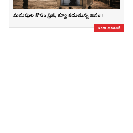
మనుషుల కోసం ఫ్రిజ్, క్యూ కడుతున్న జనం!!
ఇంకా చదవండి