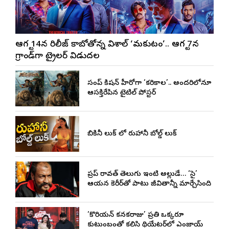
ఆగస్ట్ 14న రిలీజ్ కాబోతోన్న విశాల్ ‘మకుటం’.. ఆగస్ట్ 7న
గ్రాండ్‌గా ట్రైలర్ విడుదల
సందీప్ కిషన్ హీరోగా ‘కరికాల’.. అందరిలోనూ
ఆసక్తిరేపిన టైటిల్ పోస్టర్
బికినీ లుక్ లో రుహానీ బోల్డ్ లుక్
ప్రదీప్ రావత్ తెలుగు ఇంటి అల్లుడే… ‘సై’
ఆయన కెరీర్‌తో పాటు జీవితాన్నీ మార్చేసింది
‘కొరియన్ కనకరాజు’ ప్రతి ఒక్కరూ
కుటుంబంతో కలిసి థియేటర్‌లో ఎంజాయ్