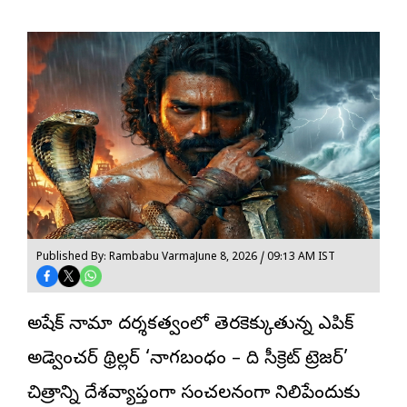
Published By: Rambabu Varma
June 8, 2026 / 09:13 AM IST
అభిషేక్ నామా దర్శకత్వంలో తెరకెక్కుతున్న ఎపిక్
అడ్వెంచర్ థ్రిల్లర్ ‘
నాగబంధం
– ది సీక్రెట్ ట్రెజర్’
చిత్రాన్ని దేశవ్యాప్తంగా సంచలనంగా నిలిపేందుకు