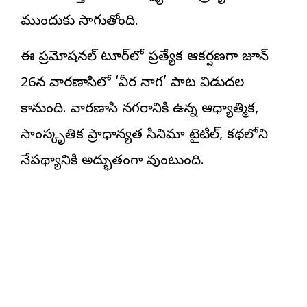
ముందుకు సాగుతోంది.
ఈ ప్రమోషనల్ టూర్‌లో ప్రత్యేక ఆకర్షణగా జూన్
26న వారణాసిలో ‘వీర నాగ’ పాట విడుదల
కానుంది. వారణాసి నగరానికి ఉన్న ఆధ్యాత్మిక,
సాంస్కృతిక ప్రాధాన్యత సినిమా టైటిల్, కథలోని
నేపథ్యానికి అద్భుతంగా వుంటుంది.