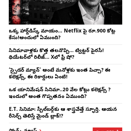
ఒక్క హార్డ్‌డిస్క్ మాయం… Netflix పై రూ.900 కోట్ల
కేసు!అందులో ఏముంది?
సినిమావాళ్లకు కొత్త తలనొప్పి… ట్విట్టర్ పైరసీ!
థియేటర్‌లో రిలీజ్… Xలో ఫ్రీ షో?
‘స్పైడర్ మ్యాన్’ అంటే మనోళ్లకు ఇంత పిచ్చా? ఈ
కలెక్షన్స్, ఈ రికార్డులు ఏంటి!
ఒక యానిమేషన్ సినిమా..20 వేల కోట్లు కలెక్షన్స్ ?
ఇందులో అంత గొప్పతనం ఏముంది?
E.T. సినిమా: స్పీల్‌బర్గ్‌కు ఆ శాస్త్రవేత్తే స్ఫూర్తి. ఆయన
రీసెర్చ్ తెలిస్తే మైండ్ బ్లాక్!?