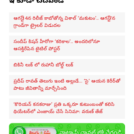
ఇవి కూడా చదవండి
ఆగస్ట్ 14న రిలీజ్ కాబోతోన్న విశాల్ ‘మకుటం’.. ఆగస్ట్ 7న
గ్రాండ్‌గా ట్రైలర్ విడుదల
సందీప్ కిషన్ హీరోగా ‘కరికాల’.. అందరిలోనూ
ఆసక్తిరేపిన టైటిల్ పోస్టర్
బికినీ లుక్ లో రుహానీ బోల్డ్ లుక్
ప్రదీప్ రావత్ తెలుగు ఇంటి అల్లుడే… ‘సై’ ఆయన కెరీర్‌తో
పాటు జీవితాన్నీ మార్చేసింది
‘కొరియన్ కనకరాజు’ ప్రతి ఒక్కరూ కుటుంబంతో కలిసి
థియేటర్‌లో ఎంజాయ్ చేసే సినిమా: వరుణ్ తేజ్