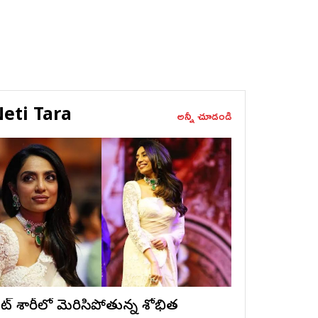
eti Tara
అన్నీ చూడండి
ైట్ శారీలో మెరిసిపోతున్న శోభిత