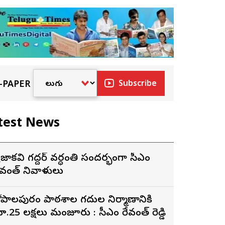
-PAPER
Subscribe
test News
్రజాకవి గద్దర్‌ వర్ధంతి సందర్భంగా సీఎం
ేవంత్‌ నివాళులు
ోపాల‌పురం పాఠ‌శాల గ‌దుల నిర్మాణానికి
రూ.25 ల‌క్ష‌లు మంజూరు : సీఎం రేవంత్ రెడ్డి