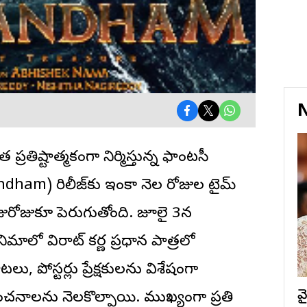
N
తిష్టాత్మకంగా నిర్మిస్తున్న ఫాంటసీ
ham) రిలీజ్‌కు ఇంకా నెల రోజుల టైమ్
ోజురోజుకూ పెరుగుతోంది. జూలై 3న
ిమాలో విరాట్ కర్ణ ప్రధాన పాత్రలో
ాటలు, పోస్టర్లు ప్రేక్షకులను విశేషంగా
వ
ంచనాలను నెలకొల్పాయి. ముఖ్యంగా ప్రతి