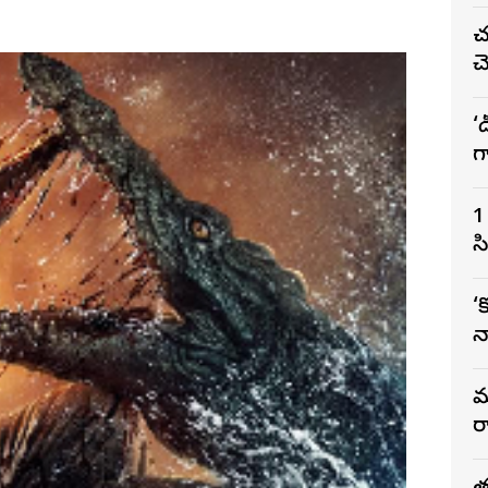
న
చ
మ
ట
‘
గ
ద
1
స
ట
‘
న
ఉ
స
మ
ర