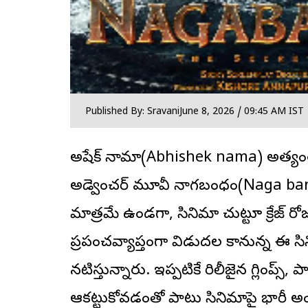
Published By: Sravani
June 8, 2026 / 09:45 AM IST
అభిషేక్ నామా(Abhishek nama) అత్యంత ప్ర
అడ్వెంచర్ మూవీ
నాగబంధం
(Naga band
మాత్రమే ఉండగా, సినిమా చుట్టూ క్రేజ్ ర
ప్రపంచవ్యాప్తంగా విడుదల కానున్న ఈ సిన
నటిస్తున్నారు. ఇప్పటికే రిలీజైన గ్లింప్స్, ప
ఆకట్టుకోవడంతో పాటు సినిమాపై భారీ అ