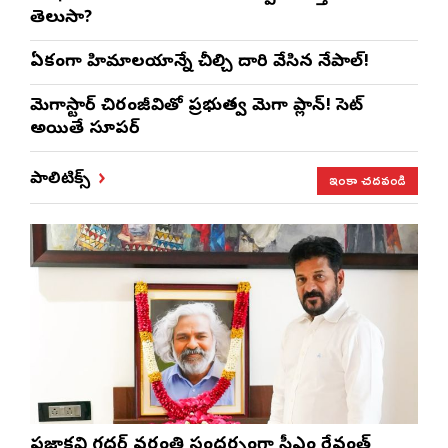
తెలుసా?
ఏకంగా హిమాలయాన్నే చీల్చి దారి వేసిన నేపాల్!
మెగాస్టార్ చిరంజీవితో ప్రభుత్వ మెగా ప్లాన్! సెట్
అయితే సూపర్
ఇంకా చదవండి
పాలిటిక్స్
ప్రజాకవి గద్దర్‌ వర్ధంతి సందర్భంగా సీఎం రేవంత్‌