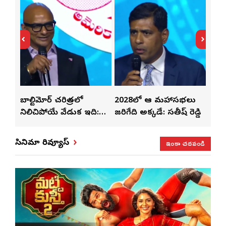
్‌లతో
బాల్టిమోర్ చరిత్రలో
2028లో ఆటా మహాసభలు
తెలు
ట్టి
నిలిచిపోయే వేడుక ఇది:
జరిగేది అక్కడే: సతీష్ రెడ్డి
చేస్త
శ్రీధర్ బానాల
ఇంకా చదవండి
సినిమా రివ్యూస్