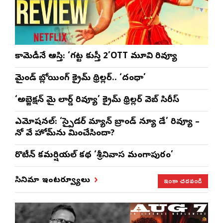
కామెడీనే ఆస్తి: ‘గట్ట కుస్తీ 2’OTT మూవి రివ్యూ
మైండ్ బ్లోయింగ్ క్రైమ్ థ్రిల్లర్.. ‘దంధా’
‘అబ్జెక్ష‌న్ మై లార్డ్ రివ్యూ’ క్రైమ్ థ్రిల్ల‌ర్ వెబ్ సిరీస్
ఎమోష‌న‌ల్‌: ‘స్పైడర్ మ్యాన్ బ్రాండ్ న్యూ డే’ రివ్యూ –
నో వే హోమ్‌ను మించేసిందా?
రొటీన్‌ కమర్షియల్‌ కథ ‘శ్రీనివాస మంగాపురం’
ఇంకా చదవండి
సినిమా ఇంటర్వ్యూలు