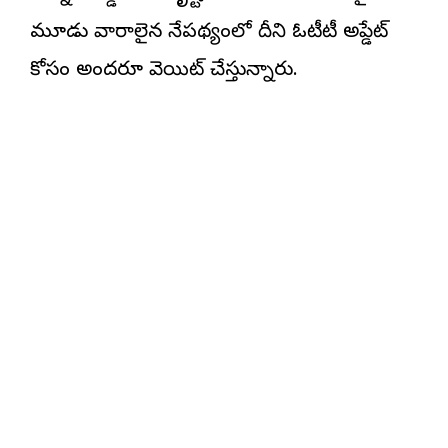
మూడు వారాలైన నేప‌థ్యంలో దీని ఓటీటీ అప్డేట్
కోసం అంద‌రూ వెయిట్ చేస్తున్నారు.