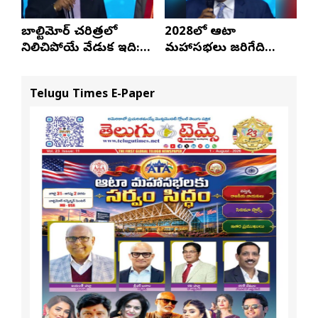
బాల్టిమోర్ చరిత్రలో
2028లో ఆటా
నిలిచిపోయే వేడుక ఇది:
మహాసభలు జరిగేది
శ్రీధర్ బానాల
అక్కడే: సతీష్ రెడ్డి
Telugu Times E-Paper