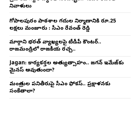
నివాళులు
గోపాల‌పురం పాఠ‌శాల గ‌దుల నిర్మాణానికి రూ.25
ల‌క్ష‌లు మంజూరు : సీఎం రేవంత్ రెడ్డి
మార్గాని భరత్ వ్యాఖ్యలపై టీడీపీ కౌంటర్..
రాజమండ్రిలో రాజకీయ రచ్చ..
Jagan: కార్యకర్తల అత్యుత్సాహం.. జగన్ ఇమేజ్‌కు
మైనస్ అవుతుందా?
మంత్రుల పనితీరుపై సీఎం ఫోకస్.. ప్రక్షాళనకు
సంకేతాలా?