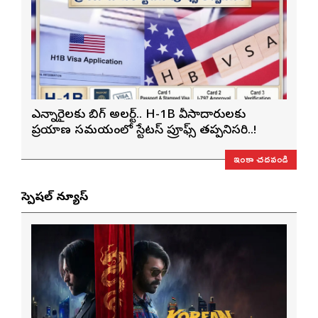
ఎన్నారైలకు బిగ్ అలర్ట్.. H-1B వీసాదారులకు
ప్రయాణ సమయంలో స్టేటస్ ప్రూఫ్స్ తప్పనిసరి..!
ఇంకా చదవండి
స్పెషల్ న్యూస్