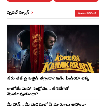
ఇంకా చదవండి
స్పెషల్ న్యూస్
వరుణ్ తేజ్‌ పై ఒత్తిడి తగ్గిందా? ఇదేం మీడియా లెక్క!
రాబోయే మహా సంక్షోభం… తేనెటీగతో
మొదలవుతుందా?
మీ ఫోన్… మీ మెదడులో ఏ మార్పులు తెస్తోందా