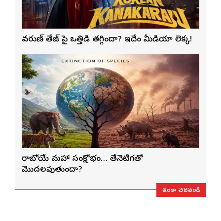
వరుణ్ తేజ్‌ పై ఒత్తిడి తగ్గిందా? ఇదేం మీడియా లెక్క!
రాబోయే మహా సంక్షోభం… తేనెటీగతో
మొదలవుతుందా?
ఇంకా చదవండి