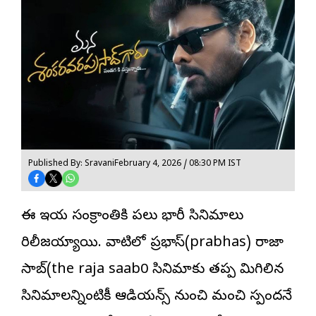
Published By: Sravani
February 4, 2026 / 08:30 PM IST
ఈ ఇయ‌ర్ సంక్రాంతికి ప‌లు భారీ సినిమాలు
రిలీజ‌య్యాయి. వాటిలో ప్ర‌భాస్(prabhas) రాజా
సాబ్(the raja saab0 సినిమాకు త‌ప్ప మిగిలిన
సినిమాల‌న్నింటికీ ఆడియ‌న్స్ నుంచి మంచి స్పంద‌నే