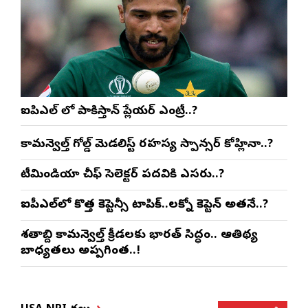
ఐపిఎల్ లో పాకిస్తాన్ ప్లేయర్ ఎంట్రీ..?
కామన్వెల్త్ గోల్డ్ మెడలిస్ట్ రహస్య స్పాన్సర్ కోహ్లినా..?
టీమిండియా చీఫ్ సెలెక్టర్ పదవికి ఎసరు..?
ఐపీఎల్‌లో కొత్త కెప్టెన్సీ టాపిక్..లక్నో కెప్టెన్ అతనే..?
శతాబ్ది కామన్వెల్త్ క్రీడలకు భారత్ సిద్ధం.. ఆతిథ్య
బాధ్యతలు అప్పగింత..!