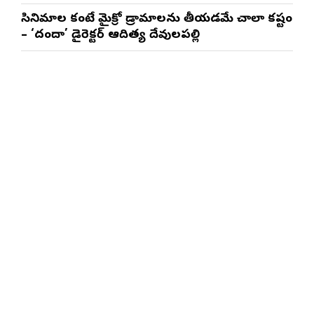
త్రినాథరావు నక్కిన, కాండ్రేగుల నాయుడు
సినిమాల కంటే మైక్రో డ్రామాలను తీయడమే చాలా కష్టం
– ‘దందా’ డైరెక్ట‌ర్ ఆదిత్య దేవులపల్లి