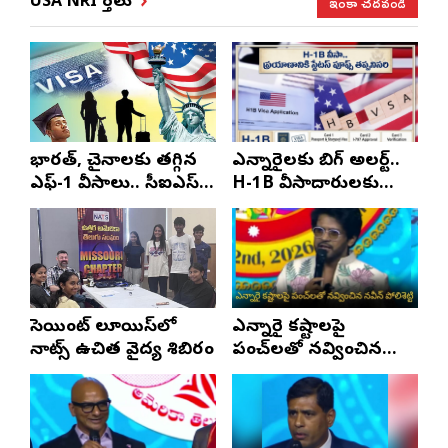
ఇంకా చదవండి
USA NRI వార్తలు
భారత్, చైనాలకు తగ్గిన
ఎన్నారైలకు బిగ్ అలర్ట్..
ఎఫ్-1 వీసాలు.. సీఐఎస్
H-1B వీసాదారులకు
నివేదిక..!
ప్రయాణ సమయంలో
స్టేటస్ ప్రూఫ్స్ తప్పనిసరి..!
సెయింట్ లూయిస్‌లో
ఎన్నారై కష్టాలపై
నాట్స్ ఉచిత వైద్య శిబిరం
పంచ్‌లతో నవ్వించిన
నవీన్ పోలిశెట్టి