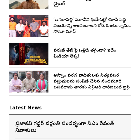
ట్రైలర్
‘అనకాపల్లి’ మూవీని థియేటర్లో చూసి పెద్ద
విజయాన్ని అందించాలని కోరుకుంటున్నాను..
సోనూ సూద్
వరుణ్ తేజ్‌ పై ఒత్తిడి తగ్గిందా? ఇదేం
మీడియా లెక్క!
అస్సాం వరద బాధితులకు నిత్యవసర
వస్తువులను పంపిణీ చేసిన నందమూరి
బసవరామ తారకం ఎన్టీఆర్ చారిటబుల్ ట్రస్ట్
Latest News
ప్రజాకవి గద్దర్‌ వర్ధంతి సందర్భంగా సీఎం రేవంత్‌
నివాళులు