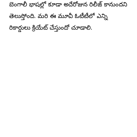
బెంగాలీ భాష‌ల్లో కూడా అదేరోజున రిలీజ్ కానుంద‌ని
తెలుస్తోంది. మ‌రి ఈ మూవీ ఓటీటీలో ఎన్ని
రికార్డులు క్రియేట్ చేస్తుందో చూడాలి.