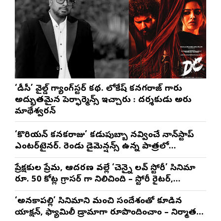
‘డీసీ’ వైల్డ్ గ్యాంగ్‌స్టర్ కథ. లోకేష్ కనగరాజ్ గారు
అద్భుతమైన పెర్ఫార్మెన్స్ ఇచ్చారు : దర్శకుడు అరుణ్
మాథేశ్వరన్
‘కొరియన్ కనకరాజు’ కడుపుబ్బా నవ్వించే నాన్‌స్టాప్
ఎంటర్‌టైనర్. రెండు డైమెన్షన్స్ ఉన్న పాత్రలో
నటించడం చాలా సంతృప్తినిచ్చింది : వరుణ్ తేజ్
ప్రేక్షకుల ప్రేమ, ఆదరణ వల్లే ‘చెన్నై లవ్ స్టోరీ’ సినిమా
రూ. 50 కోట్ల గ్రాసర్ గా నిలిచింది – స్టోరీ రైటర్,
ప్రొడ్యూసర్ సాయి రాజేష్
‘అనకాపల్లి’ సినిమాని మంచి సందేశంతో కూడిన
యాక్షన్, ఫ్యామిలీ డ్రామాగా రూపొందించాం – నిర్మాతలు