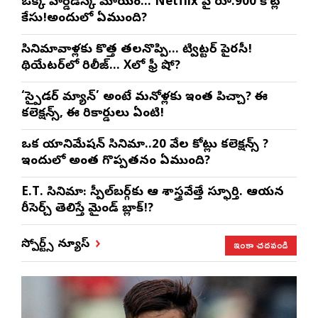
ఒక్క హార్డ్‌డిస్క్ మాయం… Netflix పై రూ.900 కోట్ల
కేసు!అందులో ఏముంది?
సినిమావాళ్లకు కొత్త తలనొప్పి… ట్విట్టర్ పైరసీ!
థియేటర్‌లో రిలీజ్… Xలో ఫ్రీ షో?
‘స్పైడర్ మ్యాన్’ అంటే మనోళ్లకు ఇంత పిచ్చా? ఈ
కలెక్షన్స్, ఈ రికార్డులు ఏంటి!
ఒక యానిమేషన్ సినిమా..20 వేల కోట్లు కలెక్షన్స్ ?
ఇందులో అంత గొప్పతనం ఏముంది?
E.T. సినిమా: స్పీల్‌బర్గ్‌కు ఆ శాస్త్రవేత్తే స్ఫూర్తి. ఆయన
రీసెర్చ్ తెలిస్తే మైండ్ బ్లాక్!?
ఇంకా చదవండి
స్పోర్ట్స్ న్యూస్