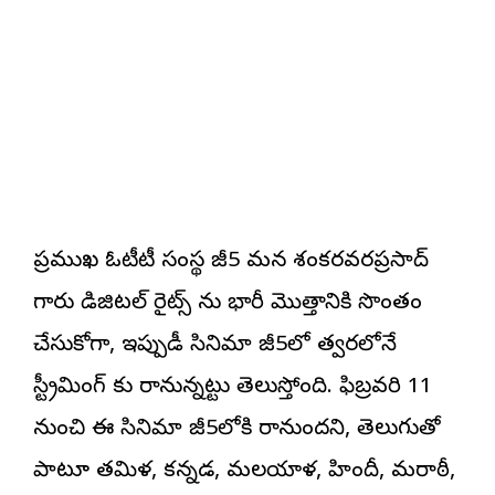
ప్ర‌ముఖ ఓటీటీ సంస్థ జీ5 మ‌న శంక‌ర‌వ‌ర‌ప్ర‌సాద్
గారు డిజిట‌ల్ రైట్స్ ను భారీ మొత్తానికి సొంతం
చేసుకోగా, ఇప్పుడీ సినిమా జీ5లో త్వ‌ర‌లోనే
స్ట్రీమింగ్ కు రానున్న‌ట్టు తెలుస్తోంది. ఫిబ్ర‌వ‌రి 11
నుంచి ఈ సినిమా జీ5లోకి రానుంద‌ని, తెలుగుతో
పాటూ త‌మిళ‌, క‌న్న‌డ‌, మ‌ల‌యాళ‌, హిందీ, మ‌రాఠీ,