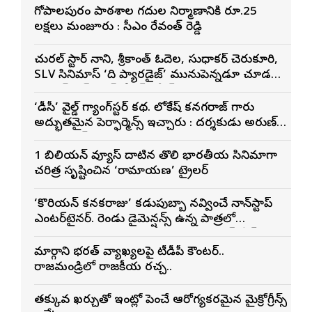
గోపాల‌పురం పాఠ‌శాల గ‌దుల నిర్మాణానికి రూ.25
ల‌క్ష‌లు మంజూరు : సీఎం రేవంత్ రెడ్డి
నేచురల్ స్టార్ నాని, శ్రీకాంత్ ఓదెల, సుధాకర్ చెరుకూరి,
SLV సినిమాస్ ‘ది ప్యారడైజ్’ మునుపెన్నడూ చూడని
యాక్షన్ బ్లడ్ బాత్ టీజర్ రిలీజ్
‘డీసీ’ వైల్డ్ గ్యాంగ్‌స్టర్ కథ. లోకేష్ కనగరాజ్ గారు
అద్భుతమైన పెర్ఫార్మెన్స్ ఇచ్చారు : దర్శకుడు అరుణ్
మాథేశ్వరన్
1 బిలియన్ వ్యూస్ దాటిన తొలి భారతీయ సినిమాగా
చరిత్ర సృష్టించిన ‘రామాయణ’ ట్రైలర్
‘కొరియన్ కనకరాజు’ కడుపుబ్బా నవ్వించే నాన్‌స్టాప్
ఎంటర్‌టైనర్. రెండు డైమెన్షన్స్ ఉన్న పాత్రలో
నటించడం చాలా సంతృప్తినిచ్చింది : వరుణ్ తేజ్
మార్గాని భరత్ వ్యాఖ్యలపై టీడీపీ కౌంటర్..
రాజమండ్రిలో రాజకీయ రచ్చ..
తక్కువ ఖర్చుతో ఇంట్లోనే పెంచే ఆరోగ్యకరమైన మైక్రోగ్రీన్స్