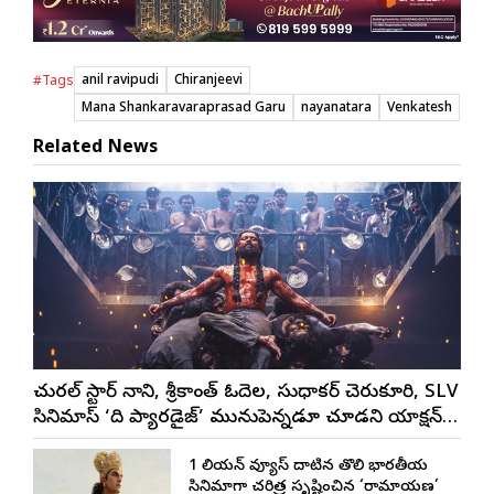
anil ravipudi
Chiranjeevi
#Tags
Mana Shankaravaraprasad Garu
nayanatara
Venkatesh
Related News
నేచురల్ స్టార్ నాని, శ్రీకాంత్ ఓదెల, సుధాకర్ చెరుకూరి, SLV
సినిమాస్ ‘ది ప్యారడైజ్’ మునుపెన్నడూ చూడని యాక్షన్
బ్లడ్ బాత్ టీజర్ రిలీజ్
1 బిలియన్ వ్యూస్ దాటిన తొలి భారతీయ
సినిమాగా చరిత్ర సృష్టించిన ‘రామాయణ’