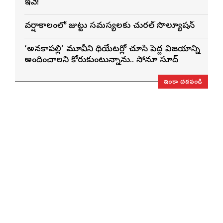
ఇవే!
వర్షాకాలంలో జుట్టు సమస్యలకు నేచురల్ సొల్యూషన్
‘అనకాపల్లి’ మూవీని థియేటర్లో చూసి పెద్ద విజయాన్ని
అందించాలని కోరుకుంటున్నాను.. సోనూ సూద్
ఇంకా చదవండి