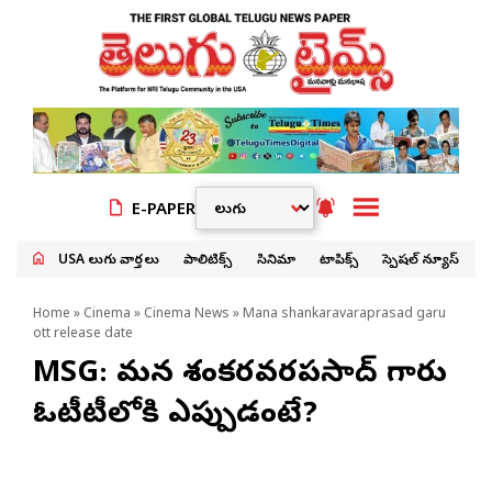
E-PAPER
USA తెలుగు వార్తలు
పాలిటిక్స్
సినిమా
టాపిక్స్
స్పెషల్ న్యూస్
Home
»
Cinema
»
Cinema News
» Mana shankaravaraprasad garu
ott release date
MSG: మ‌న శంక‌ర‌వ‌ర‌ప్ర‌సాద్ గారు
ఓటీటీలోకి ఎప్పుడంటే?