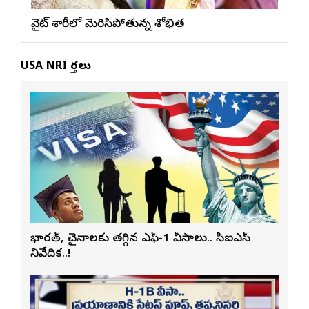
వైట్ శారీలో మెరిసిపోతున్న శోభిత
USA NRI వార్తలు
భారత్, చైనాలకు తగ్గిన ఎఫ్-1 వీసాలు.. సీఐఎస్
నివేదిక..!