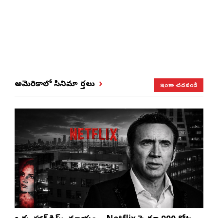
ఇంకా చదవండి
అమెరికాలో సినిమా వార్తలు