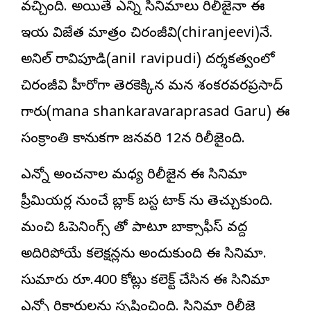
వ‌చ్చింది. అయితే ఎన్ని సినిమాలు రిలీజైనా ఈ
ఇయ‌ర్ విజేత మాత్రం చిరంజీవి(chiranjeevi)నే.
అనిల్ రావిపూడి(anil ravipudi) ద‌ర్శ‌క‌త్వంలో
చిరంజీవి హీరోగా తెర‌కెక్కిన మ‌న శంక‌ర‌వ‌ర‌ప్ర‌సాద్
గారు(mana shankaravaraprasad Garu) ఈ
సంక్రాంతి కానుక‌గా జ‌న‌వ‌రి 12న రిలీజైంది.
ఎన్నో అంచ‌నాల మ‌ధ్య రిలీజైన ఈ సినిమా
ప్రీమియ‌ర్ల నుంచే బ్లాక్ బ‌స్ట‌ర్ టాక్ ను తెచ్చుకుంది.
మంచి ఓపెనింగ్స్ తో పాటూ బాక్సాఫీస్ వ‌ద్ద
అదిరిపోయే క‌లెక్ష‌న్ల‌ను అందుకుంది ఈ సినిమా.
సుమారు రూ.400 కోట్లు క‌లెక్ట్ చేసిన ఈ సినిమా
ఎన్నో రికార్డుల‌ను సృష్టించింది. సినిమా రిలీజై