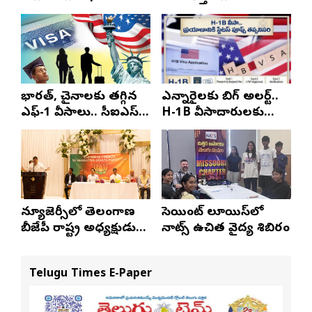
భారత్, చైనాలకు తగ్గిన
ఎన్నారైలకు బిగ్ అలర్ట్..
ఎఫ్-1 వీసాలు.. సీఐఎస్
H-1B వీసాదారులకు
నివేదిక..!
ప్రయాణ సమయంలో
స్టేటస్ ప్రూఫ్స్ తప్పనిసరి..!
న్యూజెర్సీలో తెలంగాణ
సెయింట్ లూయిస్‌లో
బీజేపీ రాష్ట్ర అధ్యక్షుడు
నాట్స్ ఉచిత వైద్య శిబిరం
ఎన్. రాంచందర్‌రావుకు
ఘన స్వాగతం
Telugu Times E-Paper