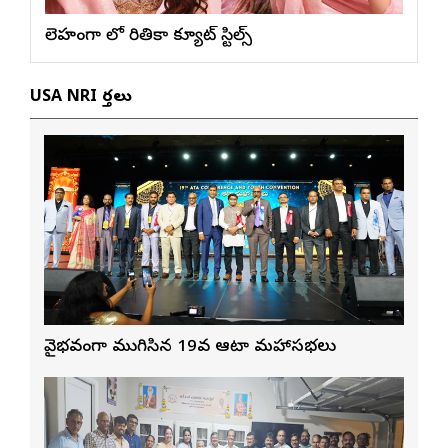
లెహంగా లో రితికా క్యూట్ స్టిల్స్
USA NRI వార్తలు
వైభవంగా ముగిసిన 19వ ఆటా మహాసభలు