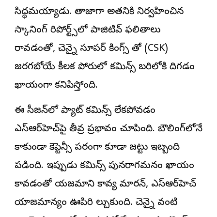
సిద్ధమయ్యాడు. తాజాగా అతనికి నిర్వహించిన
స్కానింగ్ రిపోర్ట్స్‌లో పాజిటివ్ ఫలితాలు
రావడంతో, చెన్నై సూపర్ కింగ్స్ తో (CSK)
జరగబోయే కీలక పోరులో కమిన్స్ బరిలోకి దిగడం
ఖాయంగా కనిపిస్తోంది.
ఈ సీజన్‌లో ప్యాట్ కమిన్స్ లేకపోవడం
ఎస్‌ఆర్‌హెచ్‌పై తీవ్ర ప్రభావం చూపింది. బౌలింగ్‌లోనే
కాకుండా కెప్టెన్సీ పరంగా కూడా జట్టు ఇబ్బంది
పడింది. ఇప్పుడు కమిన్స్ పునరాగమనం ఖాయం
కావడంతో యజమాని కావ్య మారన్, ఎస్‌ఆర్‌హెచ్
యాజమాన్యం ఊపిరి పీల్చుకుంది. చెన్నై వంటి