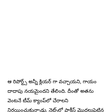
ఆ రిపోర్ట్స్ అన్నీ క్లియర్ గా వచ్చాయని, గాయం
దాదాపు నయమైందని తేలింది. దీంతో అతను
వెంటనే టీమ్ క్యాంప్‌లో చేరాలని
నిర్ణయించుకున్నాడు. నెట్స్‌లో ప్రాక్టీస్ మొదలుపెట్టిన