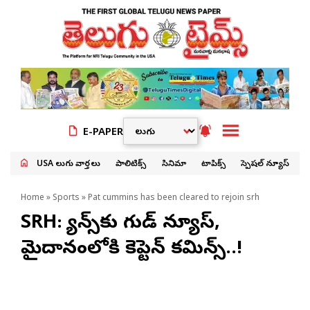
E-PAPER
USA తెలుగు వార్తలు
పాలిటిక్స్
సినిమా
టాపిక్స్
స్పెషల్ న్యూస్
Home
»
Sports
» Pat cummins has been cleared to rejoin srh
SRH: ఫ్యాన్స్‌కు గుడ్ న్యూస్,
మైదానంలోకి కెప్టెన్ కమిన్స్..!