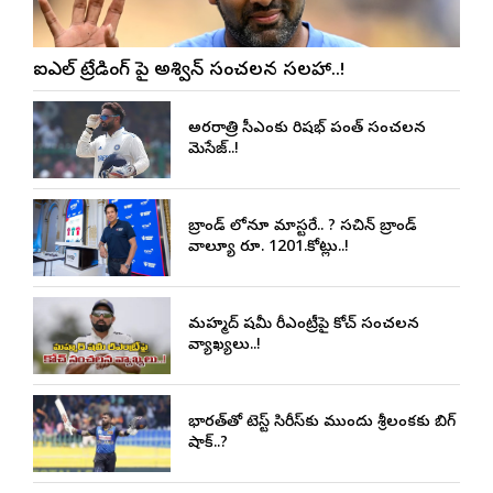
ఐపీఎల్ ట్రేడింగ్ పై అశ్విన్ సంచలన సలహా..!
అర్థరాత్రి సీఎంకు రిషభ్ పంత్ సంచలన
మెసేజ్..!
బ్రాండ్ లోనూ మాస్టరే.. ? సచిన్ బ్రాండ్
వాల్యూ రూ. 1201.కోట్లు..!
మహ్మద్ షమీ రీఎంట్రీపై కోచ్ సంచలన
వ్యాఖ్యలు..!
భారత్‌తో టెస్ట్ సిరీస్‌కు ముందు శ్రీలంకకు బిగ్
షాక్..?