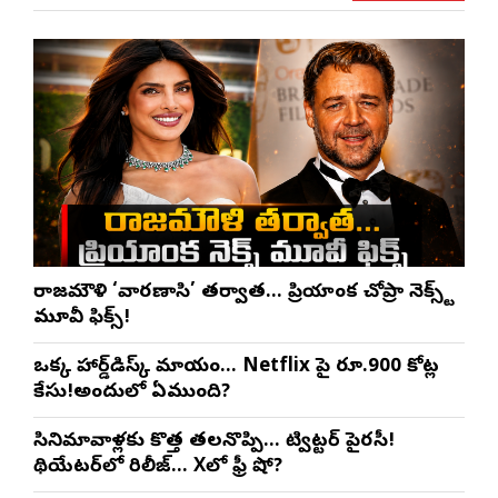
రాజమౌళి ‘వారణాసి’ తర్వాత… ప్రియాంక చోప్రా నెక్స్ట్
మూవీ ఫిక్స్!
ఒక్క హార్డ్‌డిస్క్ మాయం… Netflix పై రూ.900 కోట్ల
కేసు!అందులో ఏముంది?
సినిమావాళ్లకు కొత్త తలనొప్పి… ట్విట్టర్ పైరసీ!
థియేటర్‌లో రిలీజ్… Xలో ఫ్రీ షో?