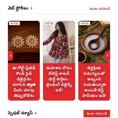
ఇంకా చదవండి
వెబ్ స్టోరీలు
తో
ఈ గోల్డ్-ప్లేటెడ్
మహిళల కోసం
జీర్ణక్రియ
ల
రౌండ్ స్టడ్
లేటెస్ట్ కాటన్
సమస్యలతో
ల
డిజైన్లను
షార్ట్ కుర్తీలు..
ఇబ్బంది
ు
చూసిన తర్వాత
ట్రెండింగ్ డిజైన్స్
పడుతున్నారా?
మీరు చూపు
ఇవే!
అయితే బెస్ట్
తిప్పుకోలేరు
పానీయం ఇదే!
ఇంకా చదవండి
స్పెషల్ న్యూస్