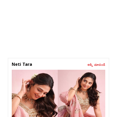
అన్నీ చూడండి
Neti Tara