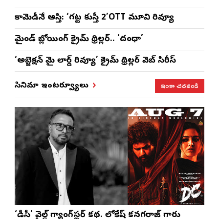
కామెడీనే ఆస్తి: ‘గట్ట కుస్తీ 2’OTT మూవి రివ్యూ
మైండ్ బ్లోయింగ్ క్రైమ్ థ్రిల్లర్.. ‘దంధా’
‘అబ్జెక్ష‌న్ మై లార్డ్ రివ్యూ’ క్రైమ్ థ్రిల్ల‌ర్ వెబ్ సిరీస్
ఇంకా చదవండి
సినిమా ఇంటర్వ్యూలు
‘డీసీ’ వైల్డ్ గ్యాంగ్‌స్టర్ కథ. లోకేష్ కనగరాజ్ గారు