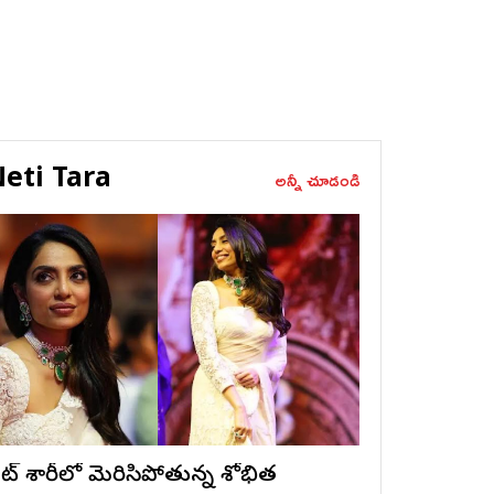
eti Tara
అన్నీ చూడండి
ైట్ శారీలో మెరిసిపోతున్న శోభిత