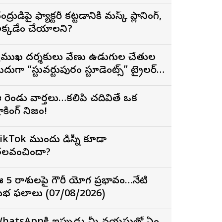
ంద్రుడిపై ఫ్యాక్టరీ కట్టడానికి మస్క్ ప్లానింగ్,
క్కడేం చేయాలని?
్రముఖ దర్శకులు వేణు ఉడుగుల చేతుల
ీదుగా “స్టువర్టుపురం స్టూడెంట్స్” ట్రైలర్
ిడుదల
 రెండు వార్తలు…కలిపి చదివితే ఒక
ాకింగ్ నిజం!
ikTok ముందు డిస్నీ కూడా
లవంచిందా?
 5 రాశులపై గౌరీ యోగ ప్రభావం…నేటి
శుభ ఫలాలు (07/08/2026)