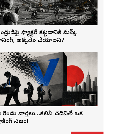
ంద్రుడిపై ఫ్యాక్టరీ కట్టడానికి మస్క్
్లానింగ్, అక్కడేం చేయాలని?
 రెండు వార్తలు…కలిపి చదివితే ఒక
ాకింగ్ నిజం!