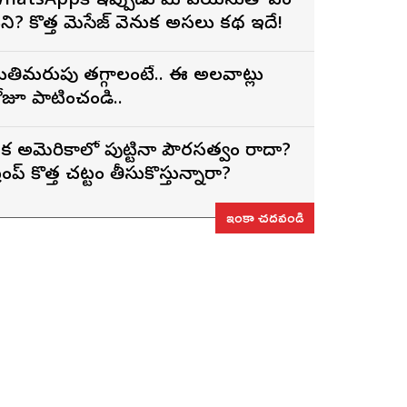
hatsAppకి ఇప్పుడు మీ వయసుతో ఏం
ని? కొత్త మెసేజ్ వెనుక అసలు కథ ఇదే!
తిమరుపు తగ్గాలంటే.. ఈ అలవాట్లు
ోజూ పాటించండి..
క అమెరికాలో పుట్టినా పౌరసత్వం రాదా?
్రంప్ కొత్త చట్టం తీసుకొస్తున్నారా?
ఇంకా చదవండి