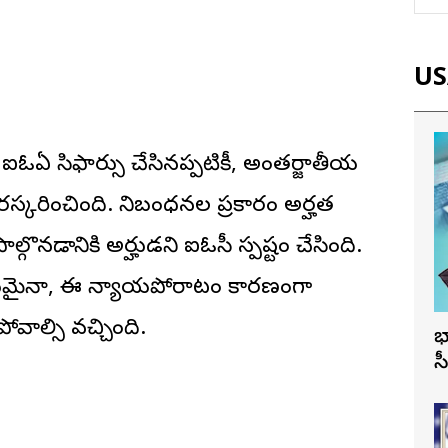
USA
 ఐఓఏ సిఫార్సు చేసినప్పటికీ, అంతర్జాతీయ
రస్కరించింది. నిబంధనల ప్రకారం అర్హత
్గొనడానికి అర్హుడని ఐఓసీ స్పష్టం చేసింది.
సుగమమైనా, ఈ న్యాయపోరాటం కారణంగా
ోవాల్సి వచ్చింది.
భ
స