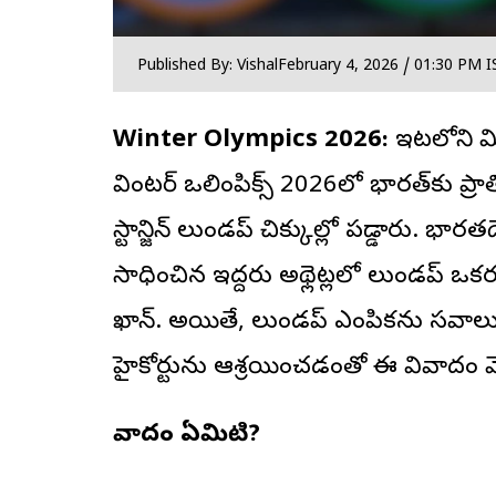
Published By: Vishal
February 4, 2026 / 01:30 PM I
Winter Olympics 2026:
ఇటలీలోని మ
వింటర్ ఒలింపిక్స్ 2026లో భారత్‌కు ప్రాతి
స్టాన్జిన్ లుండప్ చిక్కుల్లో పడ్డారు. భార
సాధించిన ఇద్దరు అథ్లెట్లలో లుండప్ ఒకర
ఖాన్. అయితే, లుండప్ ఎంపికను సవాలు చేస
హైకోర్టును ఆశ్రయించడంతో ఈ వివాదం 
వివాదం ఏమిటి?