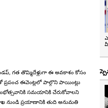
ఎ
వ
ప
స్ప
లుండప్, గత తొమ్మిదేళ్లుగా ఈ అవకాశం కోసం
ప్రపంచ ఈవెంట్లలో పాల్గొని పాయింట్లు
ారంభోత్సవానికి సమయానికి చేరుకోవాలని
్వ శాఖ నుండి ప్రయాణానికి తుది అనుమతి