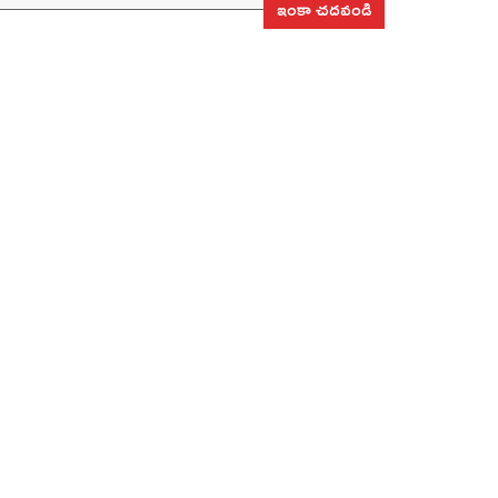
ఇంకా చదవండి