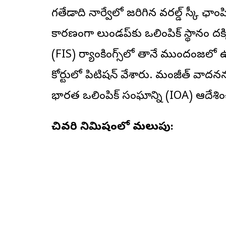
గతేడాది నార్వేలో జరిగిన వరల్డ్ స్కీ ఛాంపి
కారణంగా లుండప్‌కు ఒలింపిక్ స్థానం దక్క
(FIS) ర్యాంకింగ్స్‌లో తానే ముందంజలో
కోర్టులో పిటిషన్ వేశారు. మంజీత్ వాదనను
భారత ఒలింపిక్ సంఘాన్ని (IOA) ఆదేశిం
చివరి నిమిషంలో మలుపు: