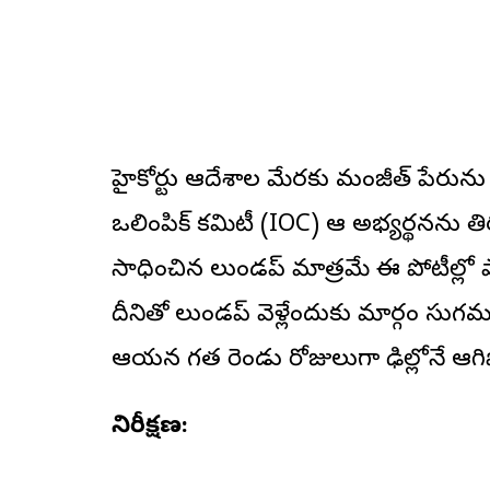
హైకోర్టు ఆదేశాల మేరకు మంజీత్ పేరును
ఒలింపిక్ కమిటీ (IOC) ఆ అభ్యర్థనను తి
సాధించిన లుండప్ మాత్రమే ఈ పోటీల్లో పాల
దీనితో లుండప్ వెళ్లేందుకు మార్గం 
ఆయన గత రెండు రోజులుగా ఢిల్లీలోనే ఆగిప
నిరీక్షణ: