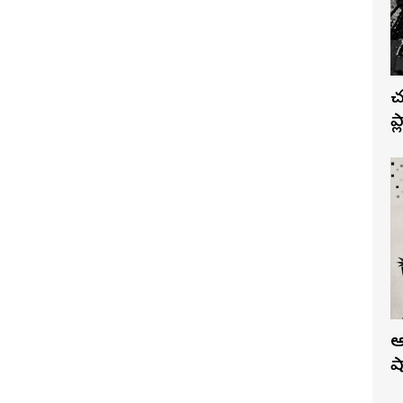
చ
ప
ఆ
ష