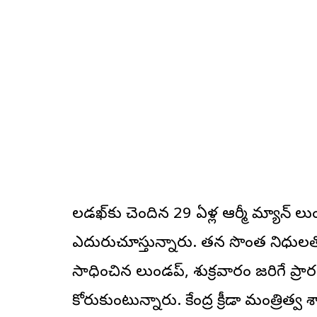
లడఖ్‌కు చెందిన 29 ఏళ్ల ఆర్మీ మ్యాన్ 
ఎదురుచూస్తున్నారు. తన సొంత నిధులతో 
సాధించిన లుండప్, శుక్రవారం జరిగే ప్ర
కోరుకుంటున్నారు. కేంద్ర క్రీడా మంత్రిత