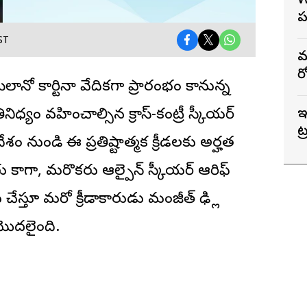
W
ప
ST
మ
ర
ిలానో కార్టినా వేదికగా ప్రారంభం కానున్న
నిధ్యం వహించాల్సిన క్రాస్-కంట్రీ స్కీయర్
ఇ
ట
తదేశం నుండి ఈ ప్రతిష్టాత్మక క్రీడలకు అర్హత
ు కాగా, మరొకరు ఆల్పైన్ స్కీయర్ ఆరిఫ్
్తూ మరో క్రీడాకారుడు మంజీత్ ఢిల్లీ
మొదలైంది.