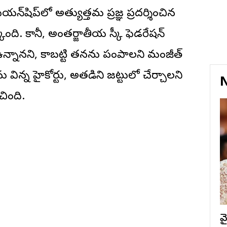
యన్‌షిప్‌లో అత్యుత్తమ ప్రజ్ఞ ప్రదర్శించిన
ింది. కానీ, అంతర్జాతీయ స్కీ ఫెడరేషన్
 ఉన్నానని, కాబట్టి తనను పంపాలని మంజీత్
 విన్న హైకోర్టు, అతడిని జట్టులో చేర్చాలని
N
చింది.
వ