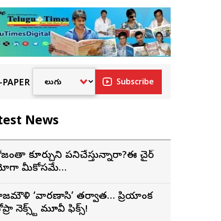
-PAPER
Subscribe
test News
ోజంతా కూర్చుని పనిచేస్తున్నారా?ఈ చైర్
ోగా మీకోసమే…
ాజమౌళి ‘వారణాసి’ తర్వాత… ప్రియాంక
ప్రా నెక్స్ట్ మూవీ ఫిక్స్!