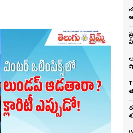
చ
అ
ప
మ
వ
ఆ
ష
T
త
ఈ