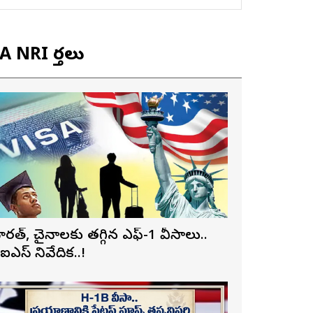
 NRI వార్తలు
ారత్, చైనాలకు తగ్గిన ఎఫ్-1 వీసాలు..
ీఐఎస్ నివేదిక..!