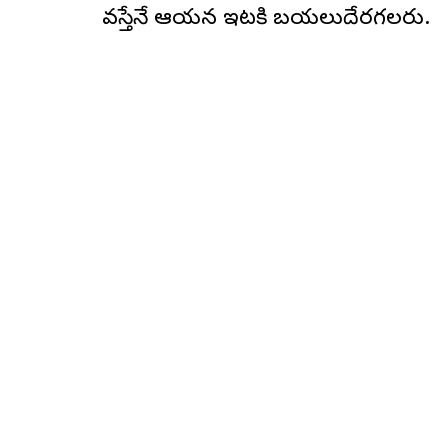
వస్తేనే ఆయన ఇటలీకి బయలుదేరగలరు.