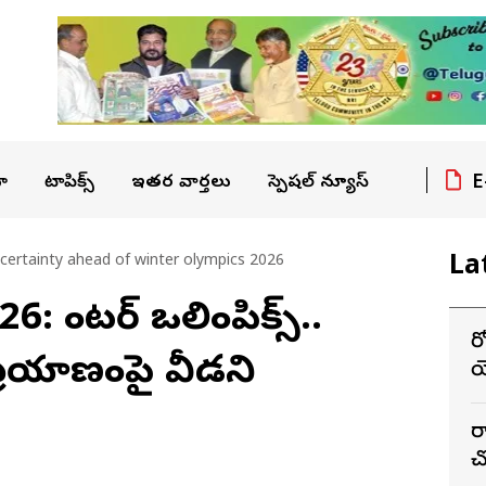
E
ా
టాపిక్స్
ఇతర వార్తలు
స్పెషల్ న్యూస్
La
ncertainty ahead of winter olympics 2026
వింటర్ ఒలింపిక్స్..
ర
ప్రయాణంపై వీడని
య
ర
చో