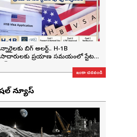
న్నారైలకు బిగ్ అలర్ట్.. H-1B
ీసాదారులకు ప్రయాణ సమయంలో స్టేటస్
్రూఫ్స్ తప్పనిసరి..!
ఇంకా చదవండి
ెషల్ న్యూస్