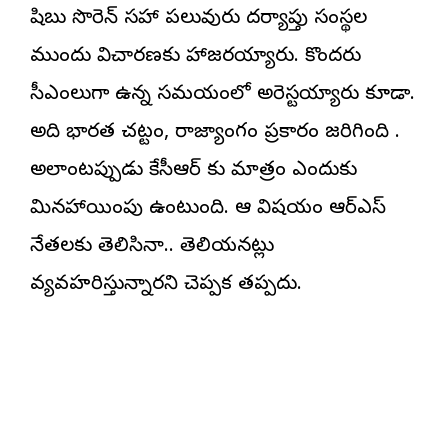
షిబు సొరెన్ సహా పలువురు దర్యాప్తు సంస్థల
ముందు విచారణకు హాజరయ్యారు. కొందరు
సీఎంలుగా ఉన్న సమయంలో అరెస్టయ్యారు కూడా.
అది భారత చట్టం, రాజ్యాంగం ప్రకారం జరిగింది .
అలాంటప్పుడు కేసీఆర్ కు మాత్రం ఎందుకు
మినహాయింపు ఉంటుంది. ఆ విషయం బీఆర్ఎస్
నేతలకు తెలిసినా.. తెలియనట్లు
వ్యవహరిస్తున్నారని చెప్పక తప్పదు.