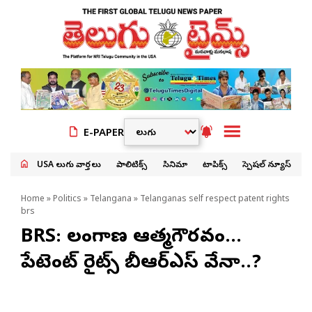
E-PAPER
USA తెలుగు వార్తలు
పాలిటిక్స్
సినిమా
టాపిక్స్
స్పెషల్ న్యూస్
Home
»
Politics
»
Telangana
» Telanganas self respect patent rights
brs
BRS: తెలంగాణ ఆత్మగౌరవం…
పేటెంట్ రైట్స్ బీఆర్ఎస్ వేనా..?