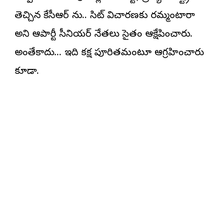
తెచ్చిన కేసీఆర్ ను.. సిట్ విచారణకు రమ్మంటారా
అని ఆపార్టీ సీనియర్ నేతలు సైతం ఆక్షేపించారు.
అంతేకాదు… ఇది కక్ష పూరితమంటూ ఆగ్రహించారు
కూడా.