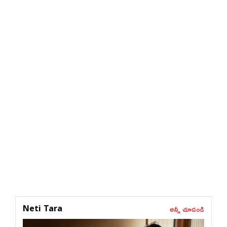
అన్నీ చూడండి
Neti Tara