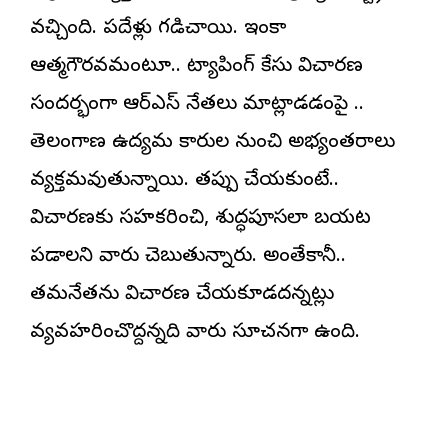
వచ్చింది. పదేళ్లు గడిచాయి. ఇంకా
ఆత్మగౌరవమంటూ.. ట్యాపింగ్ కేసు విచారణ
సందర్భంగా బీఆర్ఎస్ నేతలు మాట్లాడడంపై ..
తెలంగాణ ఉద్యమ కారుల నుంచి అభ్యంతరాలు
వ్యక్తమవుతున్నాయి. తప్పు చేయకుంటే..
విచారణకు సహకరించి, శుద్ధపూసలా బయట
పడాలని వారు చెబుతున్నారు. అంతేకానీ..
తమనేతను విచారణ చేయకూడదన్నట్లు
వ్యవహరించొద్దన్నది వారు సూచనగా ఉంది.