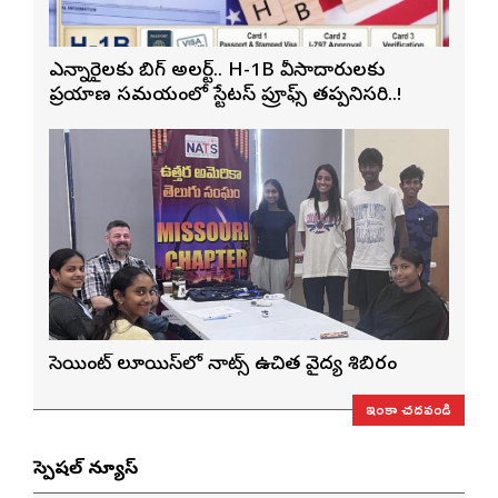
ఎన్నారైలకు బిగ్ అలర్ట్.. H-1B వీసాదారులకు
ప్రయాణ సమయంలో స్టేటస్ ప్రూఫ్స్ తప్పనిసరి..!
సెయింట్ లూయిస్‌లో నాట్స్ ఉచిత వైద్య శిబిరం
ఇంకా చదవండి
స్పెషల్ న్యూస్