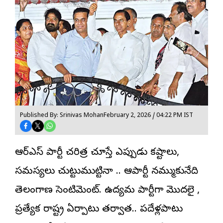
Published By: Srinivas Mohan
February 2, 2026 / 04:22 PM IST
బీఆర్ఎస్ పార్టీ చరిత్ర చూస్తే ఎప్పుడు కష్టాలు,
సమస్యలు చుట్టుముట్టినా .. ఆపార్టీ నమ్ముకునేది
తెలంగాణ సెంటిమెంట్. ఉద్యమ పార్టీగా మొదలై ,
ప్రత్యేక రాష్ట్ర ఏర్పాటు తర్వాత.. పదేళ్లపాటు