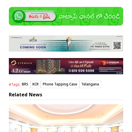
BRS
KCR
Phone Tapping Case
Telangana
#Tags
Related News