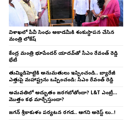
విశాఖలో పీవీ సింధు అకాడమీకి శంకుస్థాపన చేసిన
మంత్రి లోకేష్
కేంద్ర మంత్రి భూపేందర్ యాదవ్‌తో సీఎం రేవంత్ రెడ్డి
భేటీ
తుమ్మిడిహెట్టికి అనుమ‌తులు ఇప్పించండి.. బ్యారేజీ
ఎత్తుపై మ‌హారాష్ట్రను ఒప్పించండి: సీఎం రేవంత్ రెడ్డి
అమరావతిలో అద్భుతం జరగబోతోందా? L&T ఎంట్రీ…
మొత్తం కథ మార్చేస్తుందా?
జగన్ శ్రీకాకుళం పర్యటన రగడ.. ఆగని అరెస్ట్ లు..!