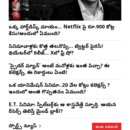
ఒక్క హార్డ్‌డిస్క్ మాయం… Netflix పై రూ.900 కోట్ల
కేసు!అందులో ఏముంది?
సినిమావాళ్లకు కొత్త తలనొప్పి… ట్విట్టర్ పైరసీ!
థియేటర్‌లో రిలీజ్… Xలో ఫ్రీ షో?
‘స్పైడర్ మ్యాన్’ అంటే మనోళ్లకు ఇంత పిచ్చా? ఈ
కలెక్షన్స్, ఈ రికార్డులు ఏంటి!
ఒక యానిమేషన్ సినిమా..20 వేల కోట్లు కలెక్షన్స్ ?
ఇందులో అంత గొప్పతనం ఏముంది?
E.T. సినిమా: స్పీల్‌బర్గ్‌కు ఆ శాస్త్రవేత్తే స్ఫూర్తి. ఆయన
రీసెర్చ్ తెలిస్తే మైండ్ బ్లాక్!?
ఇంకా చదవండి
స్పోర్ట్స్ న్యూస్