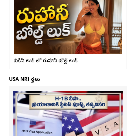
బికినీ లుక్ లో రుహానీ బోల్డ్ లుక్
USA NRI వార్తలు