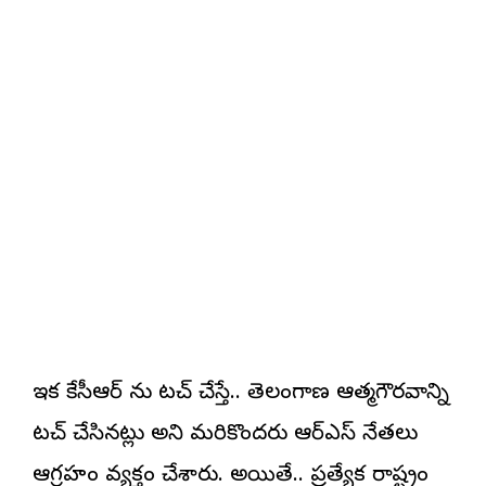
ఇక కేసీఆర్ ను టచ్ చేస్తే.. తెలంగాణ ఆత్మగౌరవాన్ని
టచ్ చేసినట్లు అని మరికొందరు బీఆర్ఎస్ నేతలు
ఆగ్రహం వ్యక్తం చేశారు. అయితే.. ప్రత్యేక రాష్ట్రం