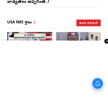
బాధ్యతలు అప్పగింత..!
ఇంకా చదవండి
USA NRI వార్తలు
ఎన్నారైలకు బిగ్ అలర్ట్..
సెయింట్ లూయిస్‌లో
H-1B వీసాదారులకు
నాట్స్ ఉచిత వైద్య శిబిరం
ప్రయాణ సమయంలో
స్టేటస్ ప్రూఫ్స్ తప్పనిసరి..!
అమ్మమ్మల కాలంనాటి పాతకాలపు
పచ్చడి రెసిపీ మీ ఇంట్లోనే
చేసేయండి…
ఎన్నారై కష్టాలపై
బాల్టిమోర్ చరిత్రలో
పంచ్‌లతో నవ్వించిన
నిలిచిపోయే వేడుక ఇది: