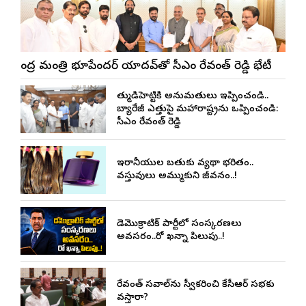
కేంద్ర మంత్రి భూపేందర్ యాదవ్‌తో సీఎం రేవంత్ రెడ్డి భేటీ
తుమ్మిడిహెట్టికి అనుమ‌తులు ఇప్పించండి..
బ్యారేజీ ఎత్తుపై మ‌హారాష్ట్రను ఒప్పించండి:
సీఎం రేవంత్ రెడ్డి
ఇరానీయుల బతుకు వ్యథా భరితం..
వస్తువులు అమ్ముకుని జీవనం..!
డెమొక్రాటిక్ పార్టీలో సంస్కరణలు
అవసరం..రో ఖన్నా పిలుపు..!
రేవంత్ సవాల్‌ను స్వీకరించి కేసీఆర్ సభకు
వస్తారా?