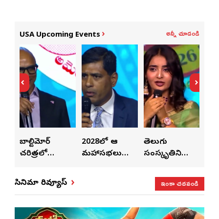
అన్నీ చూడండి
USA Upcoming Events
లపై
బాల్టిమోర్
2028లో ఆటా
తెలుగు
పెట
చరిత్రలో
మహాసభలు
సంస్కృతిని
పెట్
వీన్
నిలిచిపోయే
జరిగేది అక్కడే:
ఏకం
వీల
వేడుక ఇది: శ్రీధర్
సతీష్ రెడ్డి
చేస్తున్నారు:
విధా
ఇంకా చదవండి
సినిమా రివ్యూస్
బానాల
అనన్య నాగళ్ల
సభల
సీఎ
భట్ట