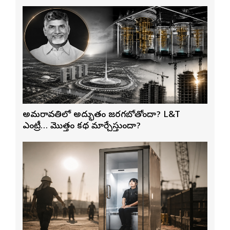
అమరావతిలో అద్భుతం జరగబోతోందా? L&T
ఎంట్రీ… మొత్తం కథ మార్చేస్తుందా?