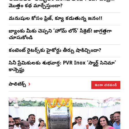
మొత్తం కథ మార్చేస్తుందా?
మనుషుల కోసం ఫ్రిజ్, క్యూ కడుతున్న జనం!!
బ్యాంకు మీకు చెప్పని ‘హోమ్ లోన్’ సీక్రెట్! జాగ్రత్తగా
చూసుకోండి
కంటెంట్ రైటర్స్‌కు హైకోర్టు తీర్పు షాకిచ్చిందా?
సినీ ప్రేమికులకు శుభవార్త: PVR Inox ‘స్మార్ట్ సినిమా’
కాన్సెప్టు
ఇంకా చదవండి
పాలిటిక్స్