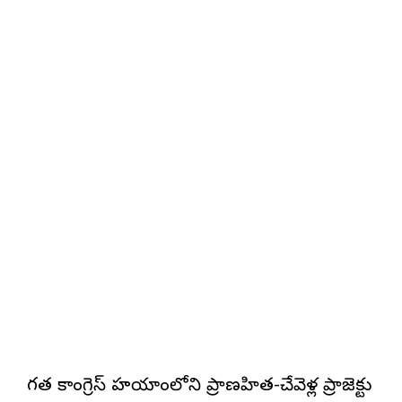
గత కాంగ్రెస్ హయాంలోని ప్రాణహిత-చేవెళ్ల ప్రాజెక్టు