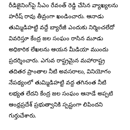
రీడిజైనింగ్‌పై సీఎం రేవంత్ రెడ్డి చేసిన వ్యాఖ్యలను
హరీష్ రావు తీవ్రంగా ఖండించారు. ఆనాడు
తుమ్మిడిహట్టి వద్దే బ్యారేజీ ఎందుకు నిర్మించలేదో
వివరిస్తూ కేంద్ర జల సంఘం రాసిన మూడు
అధికారిక లేఖలను ఆయన మీడియా ముందు
ప్రదర్శించారు. ఎగువ రాష్ట్రమైన మహారాష్ట్ర
తదితర ప్రాంతాల నీటి అవసరాలు, వినియోగం
నేపథ్యంలో తుమ్మిడిహట్టి వద్ద తగినంత నీటి
లభ్యత లేదని కేంద్ర జల సంఘం ఆనాడే అప్పటి
ఆంధ్రప్రదేశ్ ప్రభుత్వానికి స్పష్టంగా తెలిపిందని
గుర్తుచేశారు.