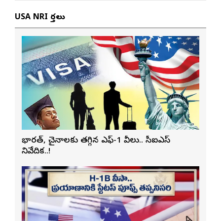
USA NRI వార్తలు
భారత్, చైనాలకు తగ్గిన ఎఫ్-1 వీసాలు.. సీఐఎస్
నివేదిక..!