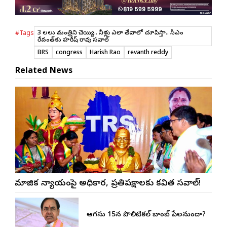
3 నెలలు మంత్రిని చెయ్యి.. నీళ్లు ఎలా తేవాలో చూపిస్తా.. సీఎం
#Tags
రేవంత్‌కు హరీష్ రావు సవాల్
BRS
congress
Harish Rao
revanth reddy
Related News
సామాజిక న్యాయంపై అధికార, ప్రతిపక్షాలకు కవిత సవాల్!
ఆగస్టు 15న పొలిటికల్ బాంబ్ పేలనుందా?