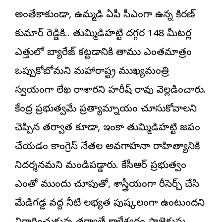
అంతేకాకుండా, ఉమ్మడి ఏపీ సీఎంగా ఉన్న కిరణ్
కుమార్ రెడ్డికి.. తుమ్మిడిహట్టి దగ్గర 148 మీటర్ల
ఎత్తులో బ్యారేజ్ కట్టడానికి తాము ఎంతమాత్రం
ఒప్పుకోబోమని మహారాష్ట్ర ముఖ్యమంత్రి
స్వయంగా లేఖ రాశారని హరీష్ రావు వెల్లడించారు.
కేంద్ర ప్రభుత్వమే ప్రత్యామ్నాయం చూసుకోవాలని
చెప్పిన తర్వాత కూడా, ఇంకా తుమ్మిడిహట్టి జపం
చేయడం కాంగ్రెస్ నేతల అవగాహనా రాహిత్యానికి
నిదర్శనమని మండిపడ్డారు. కేసీఆర్ ప్రభుత్వం
ఎంతో ముందు చూపుతో, శాస్త్రీయంగా రీసెర్చ్ చేసి
మేడిగడ్డ వద్ద నీటి లభ్యత పుష్కలంగా ఉంటుందని