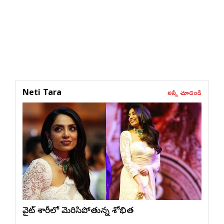
అన్నీ చూడండి
Neti Tara
వైట్ శారీలో మెరిసిపోతున్న శోభిత