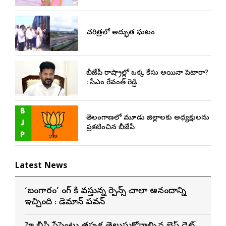
చరిత్రలో అద్భుత ఘట్టం
బీజేపీ రాష్ట్రాల్లో ఒక్క కేసు అయినా పెట్టారా?
: సీఎం రేవంత్ రెడ్డి
తెలంగాణలో మూడు జిల్లాలకు అధ్యక్షులను
ప్రకటించిన బీజేపీ
Latest News
‘బంగారం’ సాంగ్ కి వస్తున్న రెస్పాన్స్ చాలా ఆనందాన్ని
ఇచ్చింది : డెమాన్ పవన్