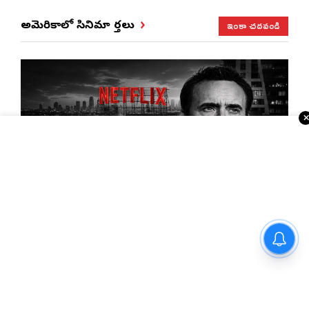
ఇంకా చదవండి
అమెరికాలో సినిమా వార్తలు
ఒక్క హార్డ్‌డిస్క్ మాయం… Netflix పై రూ.900 కోట్ల
కేసు!అందులో ఏముంది?
ఆగస్టు 15న పొలిటికల్ బాంబ్
పేలనుందా?
సినిమావాళ్లకు కొత్త తలనొప్పి… ట్విట్టర్ పైరసీ!
థియేటర్‌లో రిలీజ్… Xలో ఫ్రీ షో?