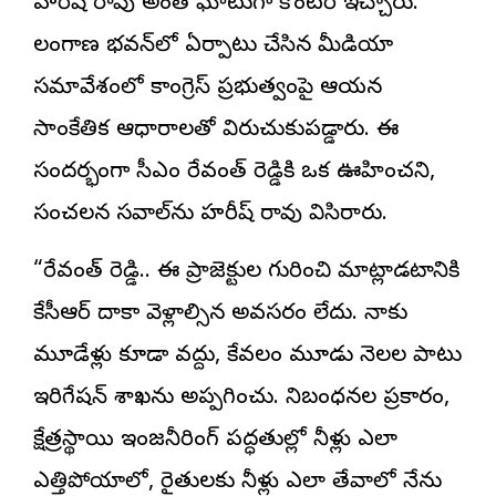
హరీష్ రావు అంతే ఘాటుగా కౌంటర్ ఇచ్చారు.
తెలంగాణ భవన్‌లో ఏర్పాటు చేసిన మీడియా
సమావేశంలో కాంగ్రెస్ ప్రభుత్వంపై ఆయన
సాంకేతిక ఆధారాలతో విరుచుకుపడ్డారు. ఈ
సందర్భంగా సీఎం రేవంత్ రెడ్డికి ఒక ఊహించని,
సంచలన సవాల్‌ను హరీష్ రావు విసిరారు.
“రేవంత్ రెడ్డి.. ఈ ప్రాజెక్టుల గురించి మాట్లాడటానికి
కేసీఆర్ దాకా వెళ్లాల్సిన అవసరం లేదు. నాకు
మూడేళ్లు కూడా వద్దు, కేవలం మూడు నెలల పాటు
ఇరిగేషన్ శాఖను అప్పగించు. నిబంధనల ప్రకారం,
క్షేత్రస్థాయి ఇంజనీరింగ్ పద్ధతుల్లో నీళ్లు ఎలా
ఎత్తిపోయాలో, రైతులకు నీళ్లు ఎలా తేవాలో నేను