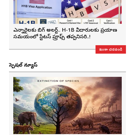
ఎన్నారైలకు బిగ్ అలర్ట్.. H-1B వీసాదారులకు ప్రయాణ
సమయంలో స్టేటస్ ప్రూఫ్స్ తప్పనిసరి..!
ఇంకా చదవండి
స్పెషల్ న్యూస్