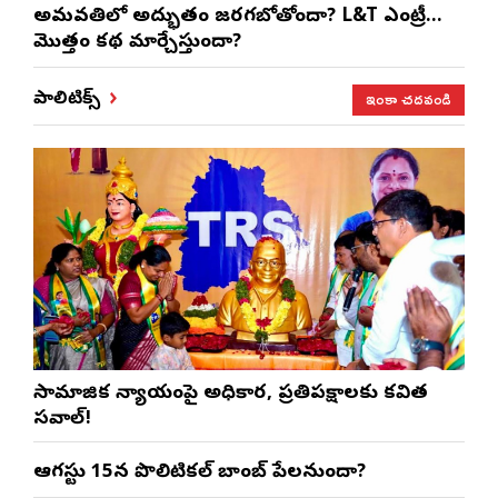
అమరావతిలో అద్భుతం జరగబోతోందా? L&T ఎంట్రీ…
మొత్తం కథ మార్చేస్తుందా?
ఇంకా చదవండి
పాలిటిక్స్
సామాజిక న్యాయంపై అధికార, ప్రతిపక్షాలకు కవిత
సవాల్!
ఆగస్టు 15న పొలిటికల్ బాంబ్ పేలనుందా?