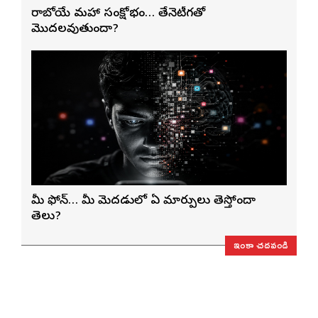
రాబోయే మహా సంక్షోభం… తేనెటీగతో
మొదలవుతుందా?
మీ ఫోన్… మీ మెదడులో ఏ మార్పులు తెస్తోందా
తెలుసా?
ఇంకా చదవండి