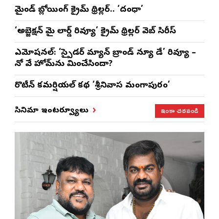
మైండ్ బ్లోయింగ్ క్రైమ్ థ్రిల్లర్.. ‘దంధా’
‘అబ్జెక్ష‌న్ మై లార్డ్ రివ్యూ’ క్రైమ్ థ్రిల్ల‌ర్ వెబ్ సిరీస్
ఎమోష‌న‌ల్‌: ‘స్పైడర్ మ్యాన్ బ్రాండ్ న్యూ డే’ రివ్యూ –
నో వే హోమ్‌ను మించేసిందా?
రొటీన్‌ కమర్షియల్‌ కథ ‘శ్రీనివాస మంగాపురం’
ఇంకా చదవండి
సినిమా ఇంటర్వ్యూలు