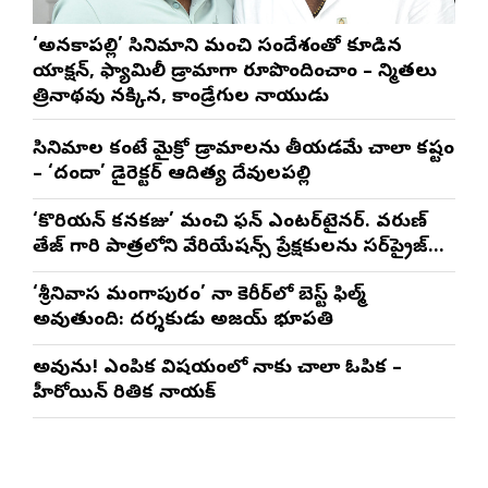
‘అనకాపల్లి’ సినిమాని మంచి సందేశంతో కూడిన
యాక్షన్, ఫ్యామిలీ డ్రామాగా రూపొందించాం – నిర్మాతలు
త్రినాథరావు నక్కిన, కాండ్రేగుల నాయుడు
సినిమాల కంటే మైక్రో డ్రామాలను తీయడమే చాలా కష్టం
– ‘దందా’ డైరెక్ట‌ర్ ఆదిత్య దేవులపల్లి
‘కొరియన్ కనకరాజు’ మంచి ఫన్ ఎంటర్‌టైనర్. వరుణ్
తేజ్ గారి పాత్రలోని వేరియేషన్స్ ప్రేక్షకులను సర్‌ప్రైజ్
చేస్తాయి : దర్శకుడు మేర్లపాక గాంధీ
‘శ్రీనివాస మంగాపురం’ నా కెరీర్‌లో బెస్ట్ ఫిల్మ్
అవుతుంది: దర్శకుడు అజయ్ భూపతి
అవును! ఎంపిక విషయంలో నాకు చాలా ఓపిక –
హీరోయిన్ రితిక నాయక్