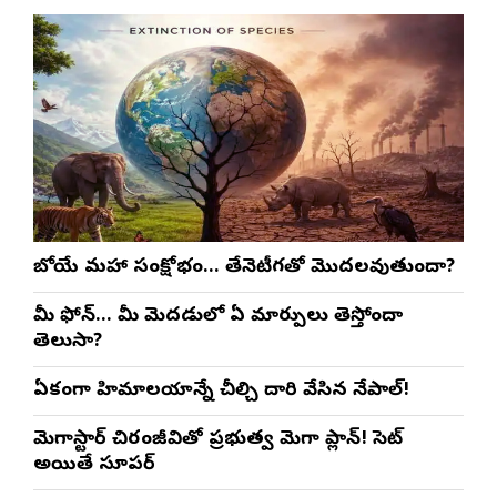
రాబోయే మహా సంక్షోభం… తేనెటీగతో మొదలవుతుందా?
మీ ఫోన్… మీ మెదడులో ఏ మార్పులు తెస్తోందా
తెలుసా?
ఏకంగా హిమాలయాన్నే చీల్చి దారి వేసిన నేపాల్!
మెగాస్టార్ చిరంజీవితో ప్రభుత్వ మెగా ప్లాన్! సెట్
అయితే సూపర్