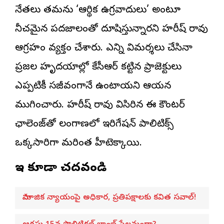
నేతలు తమను ‘ఆర్థిక ఉగ్రవాదులు’ అంటూ
నీచమైన పదజాలంతో దూషిస్తున్నారని హరీష్ రావు
ఆగ్రహం వ్యక్తం చేశారు. ఎన్ని విమర్శలు చేసినా
ప్రజల హృదయాల్లో కేసీఆర్ కట్టిన ప్రాజెక్టులు
ఎప్పటికీ సజీవంగానే ఉంటాయని ఆయన
ముగించారు. హరీష్ రావు విసిరిన ఈ కౌంటర్
ఛాలెంజ్‌తో తెలంగాణలో ఇరిగేషన్ పాలిటిక్స్
ఒక్కసారిగా మరింత హీటెక్కాయి.
ఇవి కూడా చదవండి
సామాజిక న్యాయంపై అధికార, ప్రతిపక్షాలకు కవిత సవాల్!