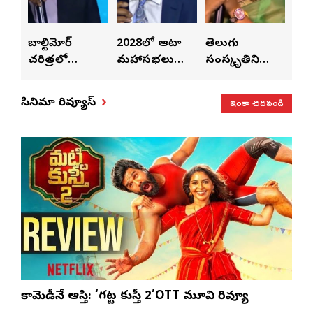
ై
బాల్టిమోర్
2028లో ఆటా
తెలుగు
పెట
చరిత్రలో
మహాసభలు
సంస్కృతిని
పెట్
వీన్
నిలిచిపోయే
జరిగేది అక్కడే:
ఏకం చేస్తున్నారు:
వీల
వేడుక ఇది: శ్రీధర్
సతీష్ రెడ్డి
అనన్య నాగళ్ల
విధా
ఇంకా చదవండి
సినిమా రివ్యూస్
బానాల
సభల
సీఎ
భట్ట
కామెడీనే ఆస్తి: ‘గట్ట కుస్తీ 2’OTT మూవి రివ్యూ