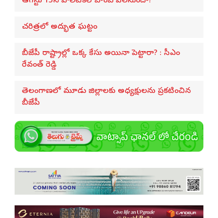
ఆగస్టు 15న పొలిటికల్ బాంబ్ పేలనుందా?
చరిత్రలో అద్భుత ఘట్టం
బీజేపీ రాష్ట్రాల్లో ఒక్క కేసు అయినా పెట్టారా? : సీఎం
రేవంత్ రెడ్డి
తెలంగాణలో మూడు జిల్లాలకు అధ్యక్షులను ప్రకటించిన
బీజేపీ