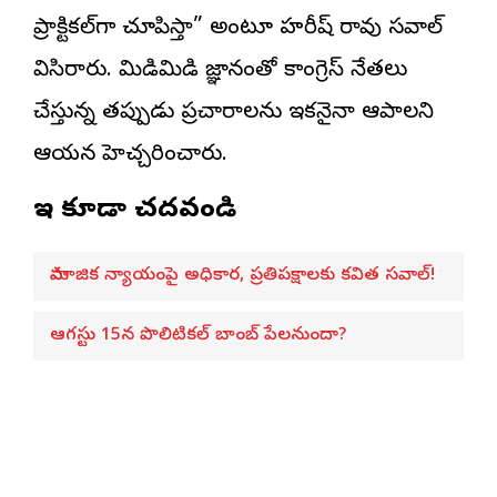
ప్రాక్టికల్‌గా చూపిస్తా” అంటూ హరీష్ రావు సవాల్
విసిరారు. మిడిమిడి జ్ఞానంతో కాంగ్రెస్ నేతలు
చేస్తున్న తప్పుడు ప్రచారాలను ఇకనైనా ఆపాలని
ఆయన హెచ్చరించారు.
ఇవి కూడా చదవండి
సామాజిక న్యాయంపై అధికార, ప్రతిపక్షాలకు కవిత సవాల్!
ఆగస్టు 15న పొలిటికల్ బాంబ్ పేలనుందా?