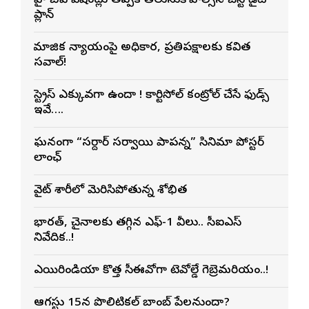
హై బీపీ పేషెంట్లు తప్పక తెలుసుకోవాల్సిన బెస్ట్ డైట్
ప్లాన్
సామాజిక న్యాయంపై అధికార, ప్రతిపక్షాలకు కవిత
సవాల్!
స్ట్రెస్ ఎక్కువగా ఉందా ! కార్టిసోల్ కంట్రోల్ చేసే ఫుడ్స్
ఇవే….
ఘనంగా “సర్దార్ సర్వాయి పాపన్న” సినిమా పోస్టర్
లాంఛ్
వైట్ శారీలో మెరిసిపోతున్న శోభిత
భారత్, చైనాలకు తగ్గిన ఎఫ్-1 వీసాలు.. సీఐఎస్
నివేదిక..!
ఎయిరిండియా కొత్త సీఈవోగా టెవోల్డే గెబ్రెమరియం..!
ఆగస్టు 15న పొలిటికల్ బాంబ్ పేలనుందా?