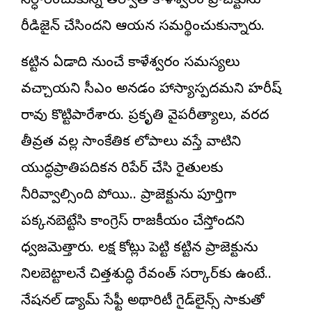
నిర్ధారించుకున్న తర్వాతే కాళేశ్వరం ప్రాజెక్టును
రీడిజైన్ చేసిందని ఆయన సమర్థించుకున్నారు.
కట్టిన ఏడాది నుంచే కాళేశ్వరం సమస్యలు
వచ్చాయని సీఎం అనడం హాస్యాస్పదమని హరీష్
రావు కొట్టిపారేశారు. ప్రకృతి వైపరీత్యాలు, వరద
తీవ్రత వల్ల సాంకేతిక లోపాలు వస్తే వాటిని
యుద్ధప్రాతిపదికన రిపేర్ చేసి రైతులకు
నీరివ్వాల్సింది పోయి.. ప్రాజెక్టును పూర్తిగా
పక్కనబెట్టేసి కాంగ్రెస్ రాజకీయం చేస్తోందని
ధ్వజమెత్తారు. లక్ష కోట్లు పెట్టి కట్టిన ప్రాజెక్టును
నిలబెట్టాలనే చిత్తశుద్ధి రేవంత్ సర్కార్‌కు ఉంటే..
నేషనల్ డ్యామ్ సేఫ్టీ అథారిటీ గైడ్‌లైన్స్ సాకుతో