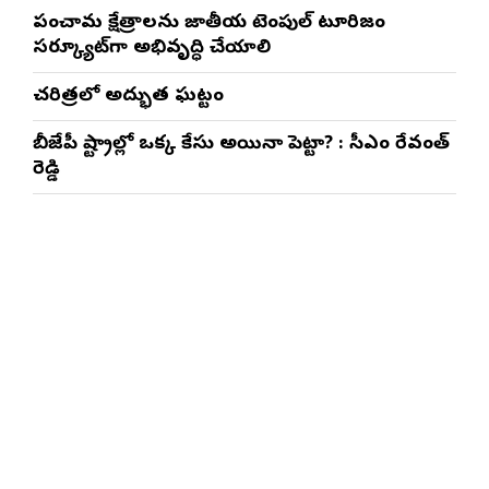
పంచారామ క్షేత్రాలను జాతీయ టెంపుల్ టూరిజం
సర్క్యూట్‌గా అభివృద్ధి చేయాలి
చరిత్రలో అద్భుత ఘట్టం
బీజేపీ రాష్ట్రాల్లో ఒక్క కేసు అయినా పెట్టారా? : సీఎం రేవంత్
రెడ్డి