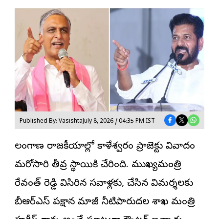
Published By: Vasishta
July 8, 2026 / 04:35 PM IST
తెలంగాణ రాజకీయాల్లో
కాళేశ్వరం
ప్రాజెక్టు వివాదం
మరోసారి తీవ్ర స్థాయికి చేరింది. ముఖ్యమంత్రి
రేవంత్ రెడ్డి విసిరిన సవాళ్లకు, చేసిన విమర్శలకు
బీఆర్ఎస్ పక్షాన మాజీ నీటిపారుదల శాఖ మంత్రి