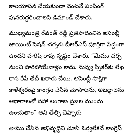
కాలయాపన చేయకుండా వెంటనే పంపింగ్
పునరుద్ధరించాలని డిమాండ్ చేశారు.
ముఖ్యమంత్రి రేవంత్ రెడ్డి ప్రతిపాదించిన అసెంబ్లీ
జాయింట్ సెషన్ చర్చకు బీఆర్ఎస్ పూర్తిగా సిద్ధంగా
ఉందని హరీష్ రావు స్పష్టం చేశారు. “మేము చర్చ
నుంచి పారిపోయేవాళ్లం కాదు. నువ్వు స్పీకర్‌కు లేఖ
రాసి రేపే తేదీ ఖరారు చేయి. అసెంబ్లీ సాక్షిగా
కాళేశ్వరంపై కాంగ్రెస్ చేసిన మోసాలను, అబద్ధాలను
ఆధారాలతో సహా తెలంగాణ ప్రజల ముందు
ఉంచుతాం” అని తేల్చి చెప్పారు.
తాము చేసిన అభివృద్ధిని చూసి ఓర్వలేకనే కాంగ్రెస్