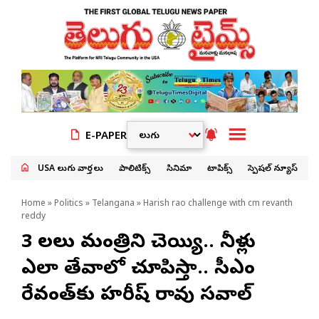
E-PAPER
USA తెలుగు వార్తలు
పాలిటిక్స్
సినిమా
టాపిక్స్
స్పెషల్ న్యూస్
Home
»
Politics
»
Telangana
» Harish rao challenge with cm revanth
reddy
3 నెలలు మంత్రిని చెయ్యి.. నీళ్లు
ఎలా తేవాలో చూపిస్తా.. సీఎం
రేవంత్‌కు హరీష్ రావు సవాల్