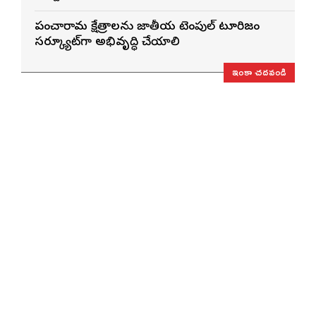
పంచారామ క్షేత్రాలను జాతీయ టెంపుల్ టూరిజం
సర్క్యూట్‌గా అభివృద్ధి చేయాలి
ఇంకా చదవండి