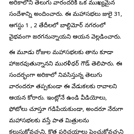
అమెరికాలోని తెలుగు వారందరికీ ఒక ముఖ్యమైన
సందేశాన్ని అందించారు. ఈ మహాసభలు జులై 31,
ఆగస్టు 1 , 2 తేదీలలో బాల్టిమోర్ నగరంలో
వైభవంగా జరగనున్నాయని ఆయన వెల్లడించారు.
ఈ మూడు రోజుల మహాసభలకు తాను కూడా
హాజరవుతున్నానని మురళీధర్ గౌడ్ తెలిపారు. ఈ
సందర్భంగా అమెరికాలో నివసిస్తున్న తెలుగు
వారందరూ తప్పకుండా ఈ వేడుకలకు రావాలని
ఆయన కోరారు. ఇంట్లోనే ఉండి వీడియోలు,
ఫోటోలు చూస్తూ గడిపేయకుండా, అందరూ నేరుగా
మహాసభలకు వస్తే పాత మిత్రులను
కలుసుకోవచ్చని, కొత్త పరిచయాలు పెంచుకోవచ్చని