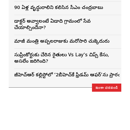
90 ఏళ్ల వృద్ధురాలిని కలిసిన సీఎం చంద్రబాబు
డాక్టర్ అవ్వాలంటే ఏడాది గ్రామంలో సేవ
చేయాల్సిందేనా?
మాజీ మంత్రి అప్పలరాజుకు మరోసారి చుక్కెదురు
సుప్రీంకోర్టుకు చేరిన రైతులు Vs Lay’s చిప్స్‌ కేసు,
అసలేం జరిగింది?
జీహెచ్ఆర్ కల్లిస్టోలో ‘2బీహెచ్‌కే ఫ్రీడమ్ ఆఫర్’ను ప్రారంభించ
ఇంకా చదవండి