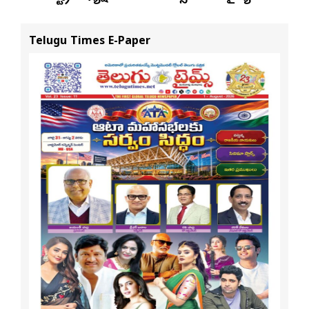
ఎన్. రాంచందర్‌రావుకు
ఘన స్వాగతం
Telugu Times E-Paper