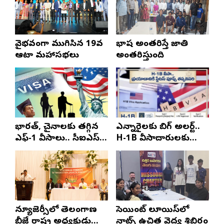
వైభవంగా ముగిసిన 19వ
భాష అంతరిస్తే జాతి
ఆటా మహాసభలు
అంతరిస్తుంది
భారత్, చైనాలకు తగ్గిన
ఎన్నారైలకు బిగ్ అలర్ట్..
ఎఫ్-1 వీసాలు.. సీఐఎస్
H-1B వీసాదారులకు
నివేదిక..!
ప్రయాణ సమయంలో
స్టేటస్ ప్రూఫ్స్ తప్పనిసరి..!
న్యూజెర్సీలో తెలంగాణ
సెయింట్ లూయిస్‌లో
బీజేపీ రాష్ట్ర అధ్యక్షుడు
నాట్స్ ఉచిత వైద్య శిబిరం