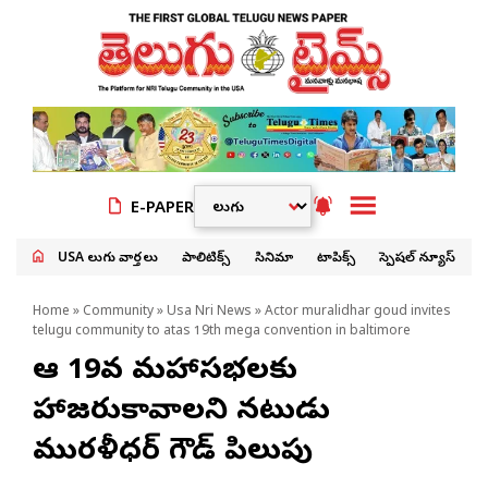
E-PAPER
USA తెలుగు వార్తలు
పాలిటిక్స్
సినిమా
టాపిక్స్
స్పెషల్ న్యూస్
Home
»
Community
»
Usa Nri News
» Actor muralidhar goud invites
telugu community to atas 19th mega convention in baltimore
ఆటా 19వ మహాసభలకు
హాజరుకావాలని నటుడు
మురళీధర్ గౌడ్ పిలుపు