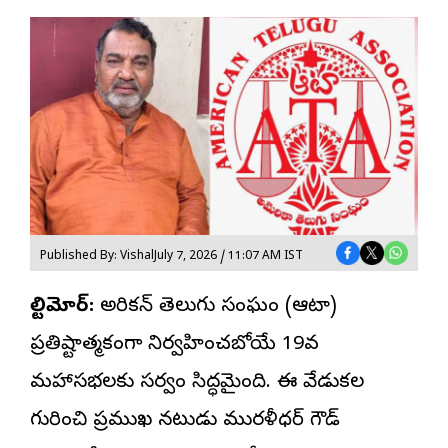
Published By: Vishal
July 7, 2026 / 11:07 AM IST
బాల్టిమోర్:
అమెరికన్ తెలుగు సంఘం (
ఆటా
)
ప్రతిష్టాత్మకంగా నిర్వహించబోయే 19వ
మహాసభలకు సర్వం సిద్ధమైంది. ఈ వేడుకల
గురించి ప్రముఖ నటుడు మురళీధర్ గౌడ్