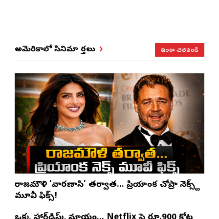
ఇంకా చదవండి
అమెరికాలో సినిమా వార్తలు
రాజమౌళి ‘వారణాసి’ తర్వాత… ప్రియాంక చోప్రా నెక్స్ట్
మూవీ ఫిక్స్!
ఒక్క హార్డ్‌డిస్క్ మాయం… Netflix పై రూ.900 కోట్ల