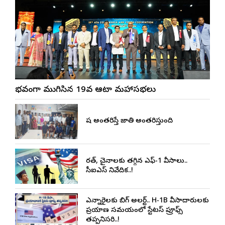
వైభవంగా ముగిసిన 19వ ఆటా మహాసభలు
భాష అంతరిస్తే జాతి అంతరిస్తుంది
భారత్, చైనాలకు తగ్గిన ఎఫ్-1 వీసాలు..
సీఐఎస్ నివేదిక..!
ఎన్నారైలకు బిగ్ అలర్ట్.. H-1B వీసాదారులకు
ప్రయాణ సమయంలో స్టేటస్ ప్రూఫ్స్
తప్పనిసరి..!