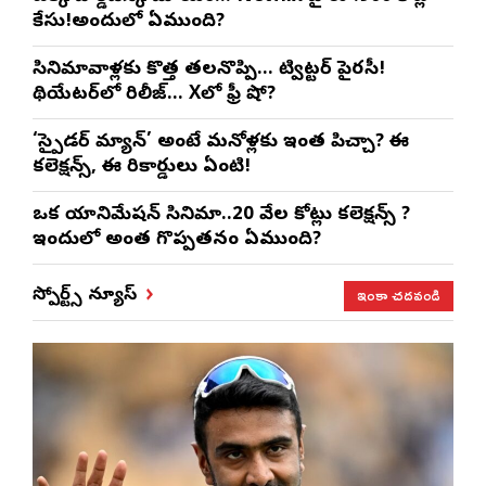
కేసు!అందులో ఏముంది?
సినిమావాళ్లకు కొత్త తలనొప్పి… ట్విట్టర్ పైరసీ!
థియేటర్‌లో రిలీజ్… Xలో ఫ్రీ షో?
‘స్పైడర్ మ్యాన్’ అంటే మనోళ్లకు ఇంత పిచ్చా? ఈ
కలెక్షన్స్, ఈ రికార్డులు ఏంటి!
ఒక యానిమేషన్ సినిమా..20 వేల కోట్లు కలెక్షన్స్ ?
ఇందులో అంత గొప్పతనం ఏముంది?
ఇంకా చదవండి
స్పోర్ట్స్ న్యూస్