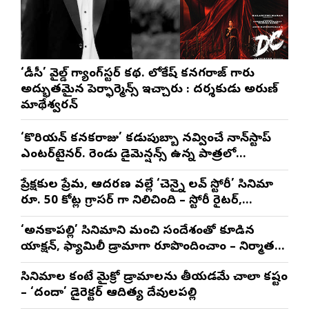
‘డీసీ’ వైల్డ్ గ్యాంగ్‌స్టర్ కథ. లోకేష్ కనగరాజ్ గారు
అద్భుతమైన పెర్ఫార్మెన్స్ ఇచ్చారు : దర్శకుడు అరుణ్
మాథేశ్వరన్
‘కొరియన్ కనకరాజు’ కడుపుబ్బా నవ్వించే నాన్‌స్టాప్
ఎంటర్‌టైనర్. రెండు డైమెన్షన్స్ ఉన్న పాత్రలో
నటించడం చాలా సంతృప్తినిచ్చింది : వరుణ్ తేజ్
ప్రేక్షకుల ప్రేమ, ఆదరణ వల్లే ‘చెన్నై లవ్ స్టోరీ’ సినిమా
రూ. 50 కోట్ల గ్రాసర్ గా నిలిచింది – స్టోరీ రైటర్,
ప్రొడ్యూసర్ సాయి రాజేష్
‘అనకాపల్లి’ సినిమాని మంచి సందేశంతో కూడిన
యాక్షన్, ఫ్యామిలీ డ్రామాగా రూపొందించాం – నిర్మాతలు
త్రినాథరావు నక్కిన, కాండ్రేగుల నాయుడు
సినిమాల కంటే మైక్రో డ్రామాలను తీయడమే చాలా కష్టం
– ‘దందా’ డైరెక్ట‌ర్ ఆదిత్య దేవులపల్లి