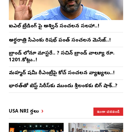
ఐపీఎల్ ట్రేడింగ్ పై అశ్విన్ సంచలన సలహా..!
అర్థరాత్రి సీఎంకు రిషభ్ పంత్ సంచలన మెసేజ్..!
బ్రాండ్ లోనూ మాస్టరే.. ? సచిన్ బ్రాండ్ వాల్యూ రూ.
1201.కోట్లు..!
మహ్మద్ షమీ రీఎంట్రీపై కోచ్ సంచలన వ్యాఖ్యలు..!
భారత్‌తో టెస్ట్ సిరీస్‌కు ముందు శ్రీలంకకు బిగ్ షాక్..?
ఇంకా చదవండి
USA NRI వార్తలు