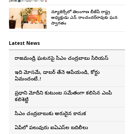
న్యూజెర్సీలో తెలంగాణ బీజేపీ రాష్ట్ర
అధ్యక్షుడు ఎన్. రాంచందర్‌రావుకు ఘన
స్వాగతం
Latest News
రాజమండ్రి ఘటనపై సీఎం చంద్రబాబు సీరియస్
ఇది మోసమే, డాబర్‌ తేనె ఆపేయండి, కోర్టు
ఏమందంటే..!
ప్రధాని మోదీని కుటుంబ సమేతంగా కలిసిన ఎంపీ
కలిశెట్టి
సీఎం చంద్రబాబుకు అరుదైన కానుక
ఏపీలో పలువురు ఐఏఎస్‌ల బదిలీలు