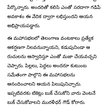
పేర్కొన్నారు. అందరితో కలిసి ఎంతో సరదాగా గడిపే
అవకాశం ఈ వేదిక ద్వారా లభిస్తుందని ఆయన
అభిప్రాయపడ్డారు.
ఈ మహాసభలలో తెలంగాణ వంటకాలు ప్రత్యేక
ఆకర్షణగా నిలవనున్నాయని, కడుపునిండా ఆ
రుచులను ఆస్వాదిస్తూ ఎంతో మజా చేయవచ్చని
చెప్పారు. పిల్లలు, పెద్దలు అందరూ కుటుంబ
సమేతంగా పాల్గొని ఈ మహాసభలను
ఆనందించాలని ఆయన పిలుపునిచ్చారు.
ఇప్పటివరకు టికెట్లు బుక్ చేసుకోని వారు వెంటనే
బుక్ చేసుకోవాలని మురళీధర్ గౌడ్ కోరారు.