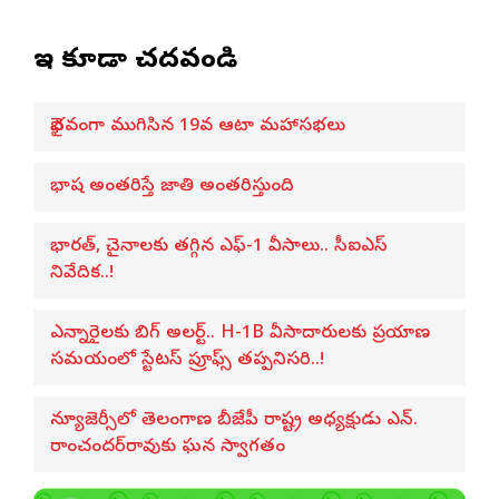
ఇవి కూడా చదవండి
వైభవంగా ముగిసిన 19వ ఆటా మహాసభలు
భాష అంతరిస్తే జాతి అంతరిస్తుంది
భారత్, చైనాలకు తగ్గిన ఎఫ్-1 వీసాలు.. సీఐఎస్
నివేదిక..!
ఎన్నారైలకు బిగ్ అలర్ట్.. H-1B వీసాదారులకు ప్రయాణ
సమయంలో స్టేటస్ ప్రూఫ్స్ తప్పనిసరి..!
న్యూజెర్సీలో తెలంగాణ బీజేపీ రాష్ట్ర అధ్యక్షుడు ఎన్.
రాంచందర్‌రావుకు ఘన స్వాగతం