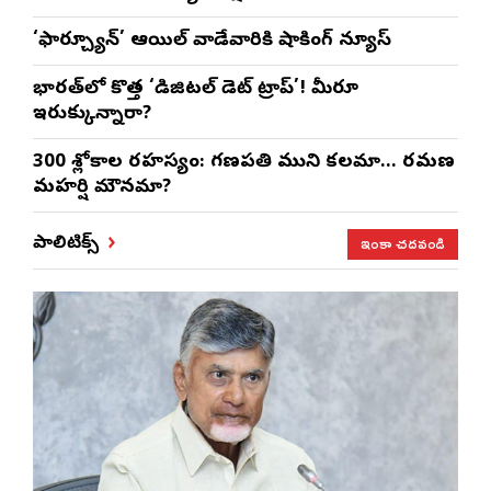
‘ఫార్చ్యూన్’ ఆయిల్ వాడేవారికి షాకింగ్ న్యూస్
భారత్‌లో కొత్త ‘డిజిటల్ డెట్ ట్రాప్’! మీరూ
ఇరుక్కున్నారా?
300 శ్లోకాల రహస్యం: గణపతి ముని కలమా… రమణ
మహర్షి మౌనమా?
ఇంకా చదవండి
పాలిటిక్స్