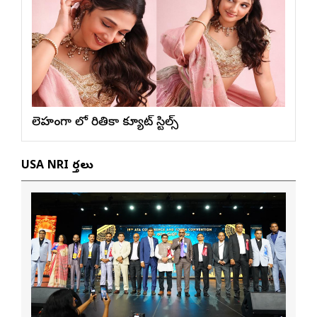
లెహంగా లో రితికా క్యూట్ స్టిల్స్
USA NRI వార్తలు