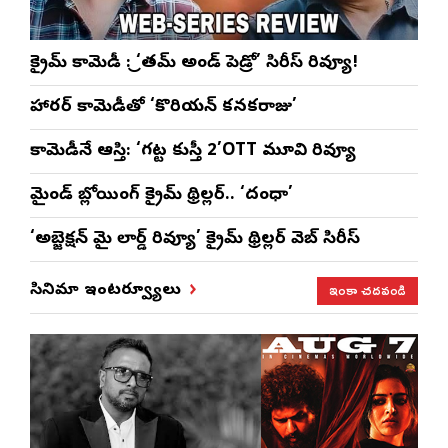
క్రైమ్ కామెడీ : ‘ప్రీతమ్ అండ్ పెడ్రో’ సిరీస్ రివ్యూ!
హారర్ కామెడీతో ‘కొరియన్ కనకరాజు’
కామెడీనే ఆస్తి: ‘గట్ట కుస్తీ 2’OTT మూవి రివ్యూ
మైండ్ బ్లోయింగ్ క్రైమ్ థ్రిల్లర్.. ‘దంధా’
‘అబ్జెక్ష‌న్ మై లార్డ్ రివ్యూ’ క్రైమ్ థ్రిల్ల‌ర్ వెబ్ సిరీస్
ఇంకా చదవండి
సినిమా ఇంటర్వ్యూలు