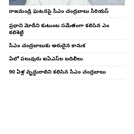
రాజమండ్రి ఘటనపై సీఎం చంద్రబాబు సీరియస్
ప్రధాని మోదీని కుటుంబ సమేతంగా కలిసిన ఎంపీ
కలిశెట్టి
సీఎం చంద్రబాబుకు అరుదైన కానుక
ఏపీలో పలువురు ఐఏఎస్‌ల బదిలీలు
90 ఏళ్ల వృద్ధురాలిని కలిసిన సీఎం చంద్రబాబు