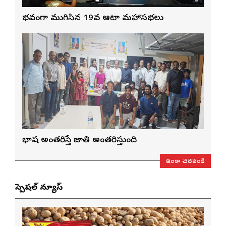
వైభవంగా ముగిసిన 19వ ఆటా మహాసభలు
భాష అంతరిస్తే జాతి అంతరిస్తుంది
ఇంకా చదవండి
స్పెషల్ న్యూస్