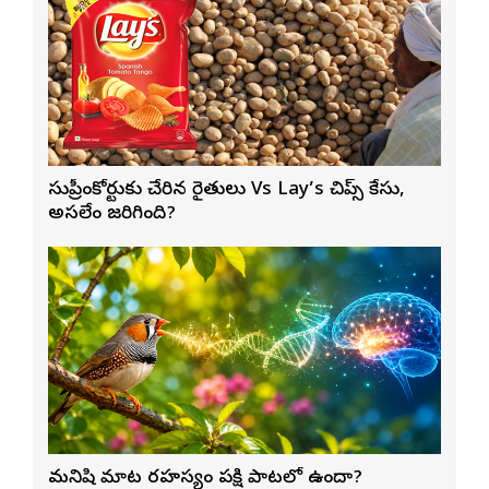
సుప్రీంకోర్టుకు చేరిన రైతులు Vs Lay’s చిప్స్‌ కేసు,
అసలేం జరిగింది?
మనిషి మాట రహస్యం పక్షి పాటలో ఉందా?