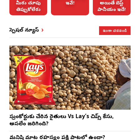
మీరు చూపు
ఇవే!
అయితే బెస్ట్
తిప్పుకోలేరు
పానీయం ఇదే!
ఇంకా చదవండి
స్పెషల్ న్యూస్
సుప్రీంకోర్టుకు చేరిన రైతులు Vs Lay’s చిప్స్‌ కేసు,
అసలేం జరిగింది?
మనిషి మాట రహస్యం పక్షి పాటలో ఉందా?