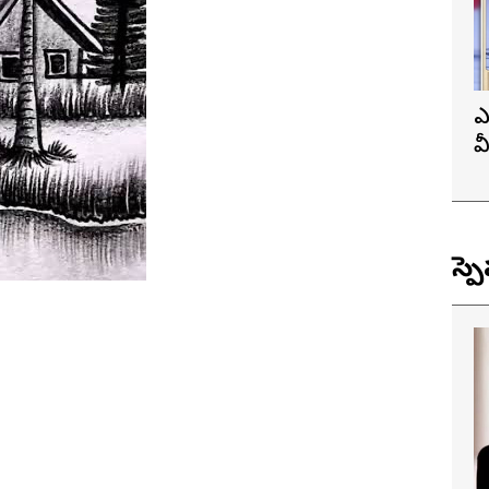
ఎ
వ
ప
స్ప