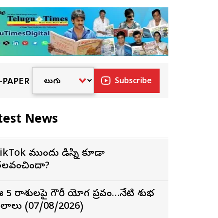
-PAPER
Subscribe
test News
ikTok ముందు డిస్నీ కూడా
లవంచిందా?
 5 రాశులపై గౌరీ యోగ ప్రభావం…నేటి శుభ
ఫలాలు (07/08/2026)