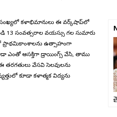
్ద సంఖ్యలో కళాభిమానులు ఈ వర్క్‌షాప్‌లో
N
ండి 13 సంవత్సరాల వయస్సు గల సుమారు
్‌లో ప్రాథమికాంశాలను ఉత్సాహంగా
ూడా ఎంతో ఆసక్తిగా డ్రాయింగ్స్ వేసి, తాము
. ఈ తరగతులు వేసవి సెలవులను
్యత్తులో కూడా కళాత్మక విద్యను
వ