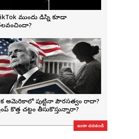
ikTok ముందు డిస్నీ కూడా
లవంచిందా?
క అమెరికాలో పుట్టినా పౌరసత్వం రాదా?
్రంప్ కొత్త చట్టం తీసుకొస్తున్నారా?
ఇంకా చదవండి