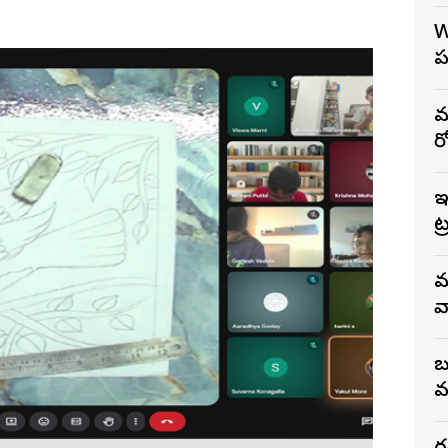
W
ప
మ
ర
ఇ
ట
మ
వ
బ
వ