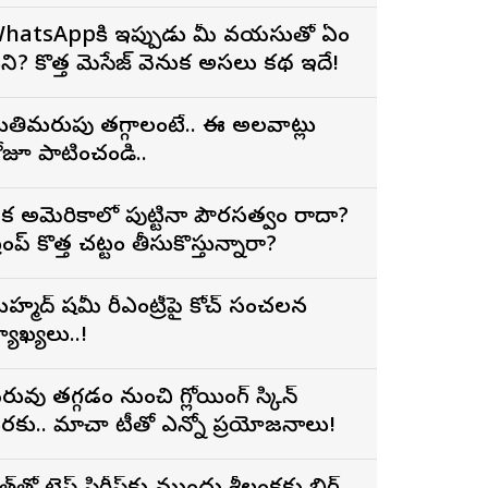
hatsAppకి ఇప్పుడు మీ వయసుతో ఏం
ని? కొత్త మెసేజ్ వెనుక అసలు కథ ఇదే!
తిమరుపు తగ్గాలంటే.. ఈ అలవాట్లు
ోజూ పాటించండి..
క అమెరికాలో పుట్టినా పౌరసత్వం రాదా?
్రంప్ కొత్త చట్టం తీసుకొస్తున్నారా?
హ్మద్ షమీ రీఎంట్రీపై కోచ్ సంచలన
్యాఖ్యలు..!
రువు తగ్గడం నుంచి గ్లోయింగ్ స్కిన్
రకు.. మాచా టీతో ఎన్నో ప్రయోజనాలు!