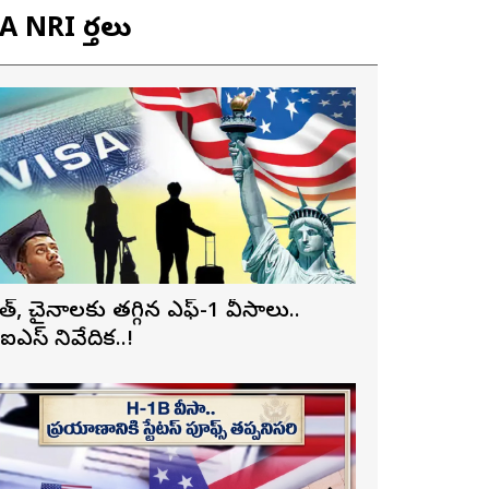
 NRI వార్తలు
ారత్, చైనాలకు తగ్గిన ఎఫ్-1 వీసాలు..
ీఐఎస్ నివేదిక..!