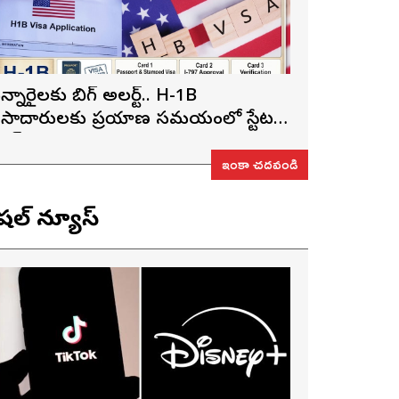
న్నారైలకు బిగ్ అలర్ట్.. H-1B
ీసాదారులకు ప్రయాణ సమయంలో స్టేటస్
్రూఫ్స్ తప్పనిసరి..!
ఇంకా చదవండి
ెషల్ న్యూస్