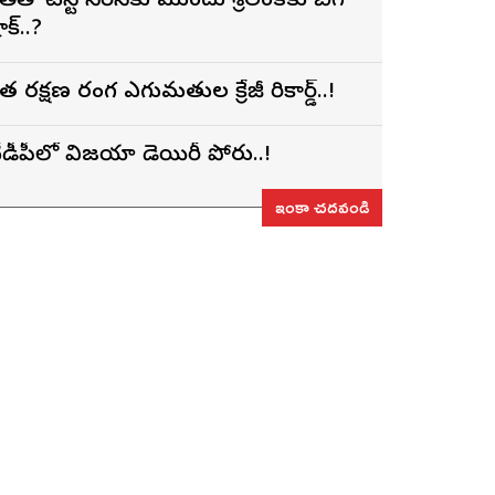
ారత్‌తో టెస్ట్ సిరీస్‌కు ముందు శ్రీలంకకు బిగ్
ాక్..?
ారత రక్షణ రంగ ఎగుమతుల క్రేజీ రికార్డ్..!
ీడీపీలో విజయా డెయిరీ పోరు..!
ఇంకా చదవండి