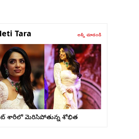
eti Tara
అన్నీ చూడండి
ైట్ శారీలో మెరిసిపోతున్న శోభిత