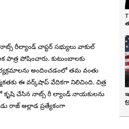
T
త
 మేరీల్యాండ్ చాప్టర్ సభ్యులు వాకుల్
ణ కీలక పాత్ర పోషించారు. కుటుంబాలకు
ర్యక్రమాలను అందించడంలో తమ వంతు
్మకతకు ఈ వర్క్‌షాప్ వేదికగా నిలిచింది. చిత్ర
కృషి చేసిన నాట్స్ మేరీ ల్యాండ్ నాయకులను
ఇ
ట
్షుడు రాజ్ అల్లాడ ప్రత్యేకంగా