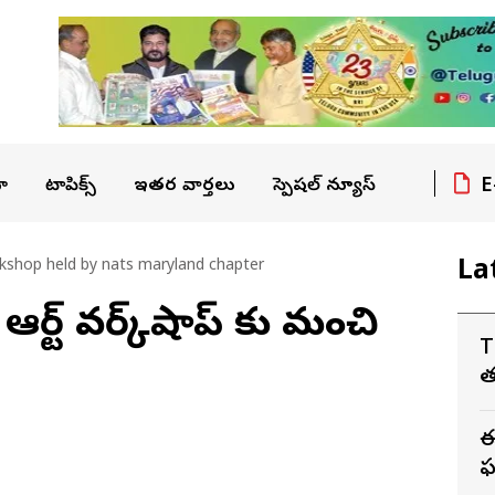
E
ా
టాపిక్స్
ఇతర వార్తలు
స్పెషల్ న్యూస్
La
kshop held by nats maryland chapter
్ ఆర్ట్ వర్క్‌షాప్ కు మంచి
T
త
ఈ