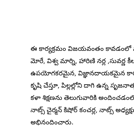
ఈ కార్యక్రమం విజయవంతం కావడంలో నాట్స్
మోరే, విశ్వ మార్ని, హారిణి నర్ల ,సువర్
ఉపయోగకరమైన, విజ్ఞానదాయకమైన కా
కృషి చేస్తూ, పిల్లల్లోని దాగి ఉన్న సృజనాత
కళా శిక్షణను తెలుగువారికి అందించడంలో 
నాట్స్ చైర్మన్ కిషోర్ కంచర్ల, నాట్స్ అధ్యక
అభినందించారు.