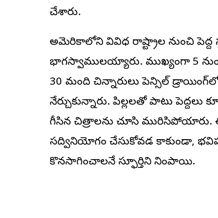
చేశారు.
అమెరికాలోని వివిధ రాష్ట్రాల నుంచి పెద
భాగస్వాములయ్యారు. ముఖ్యంగా 5 ను
30 మంది చిన్నారులు పెన్సిల్ డ్రాయింగ
నేర్చుకున్నారు. పిల్లలతో పాటు పెద్దలు క
గీసిన చిత్రాలను చూసి మురిసిపోయారు
సద్వినియోగం చేసుకోవడమే కాకుండా, భవిష
కొనసాగించాలనే స్ఫూర్తిని నింపాయి.