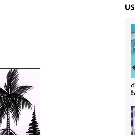
USA
భ
స