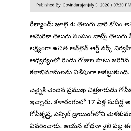
Published By: Govindarajan
July 5, 2026 / 07:30 P
మేరీల్యాండ్: జూలై 4: తెలుగు వారి కోసం 
అమెరికా తెలుగు సంఘం నాట్స్ తెలుగు పి
లక్ష్యంగా ఉచిత ఆన్‌లైన్ ఆర్ట్ వర్క్ నిర్వహిం
ఆధ్వర్యంలో రెండు రోజుల పాటు జరిగిన ఈ ఉ
కళాభిమానులను విశేషంగా ఆకట్టుకుంది.
చెన్నైకి చెందిన ప్రముఖ చిత్రకారుడు గోపీకృ
ఇచ్చారు. కళారంగంలో 17 ఏళ్ల సుదీర్ఘ
గోపీకృష్ణ, పెన్సిల్ డ్రాయింగ్‌లోని మ
వివరించారు. ఆయన బోధనా శైలి పట్ల ఈ శిక