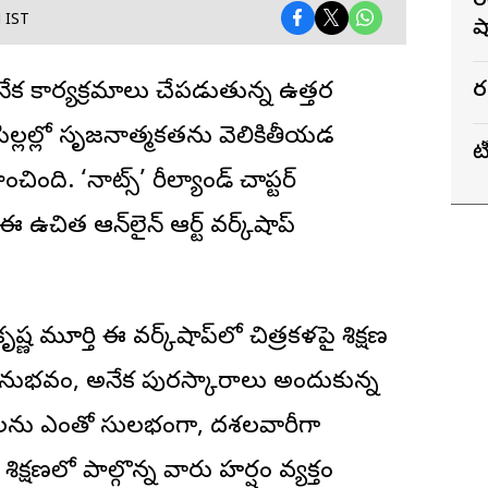
భ
M IST
ష
భ
అనేక కార్యక్రమాలు చేపడుతున్న ఉత్తర
ల్లల్లో సృజనాత్మకతను వెలికితీయడమే
ట
చింది. ‘నాట్స్’ మేరీల్యాండ్ చాప్టర్
చిత ఆన్‌లైన్ ఆర్ట్ వర్క్‌షాప్‌
ష్ణ మూర్తి ఈ వర్క్‌షాప్‌లో చిత్రకళపై శిక్షణ
 అనుభవం, అనేక పురస్కారాలు అందుకున్న
ెళకువలను ఎంతో సులభంగా, దశలవారీగా
్షణలో పాల్గొన్న వారు హర్షం వ్యక్తం