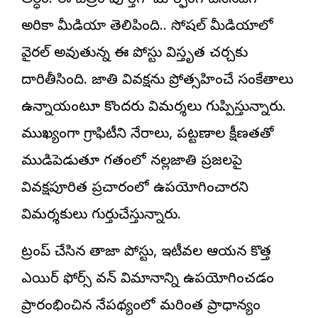
అర్ధం. ఈ చిత్రం పూర్తిగా మార్ఫింగ్ చేసినదిగా
అమెరికా మీడియా తెలిపింది.. సోషల్ మీడియాలో
వైరల్ అవుతున్న ఈ పోస్టు విస్తృత చర్చకు
దారితీసింది. జాతి వివక్షను ప్రోత్సహించే సంకేతాలు
ఉన్నాయంటూ కొందరు విమర్శలు గుప్పిస్తున్నారు.
ముఖ్యంగా గ్రాఫిటీని నేరాలు, పట్టణాల క్షీణతతో
ముడిపెడుతూ గతంలో నల్లజాతి ప్రజలపై
వివక్షపూరిత ప్రచారంలో ఉపయోగించారని
విమర్శకులు గుర్తుచేస్తున్నారు.
ట్రంప్ చేసిన తాజా పోస్టు, ఇటీవల ఆయన కొత్త
ఎయిర్ ఫోర్స్ వన్ విమానాన్ని ఉపయోగించడం
ప్రారంభించిన నేపథ్యంలో మరింత ప్రాధాన్యం