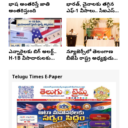
భాష అంతరిస్తే జాతి
భారత్, చైనాలకు తగ్గిన
అంతరిస్తుంది
ఎఫ్-1 వీసాలు.. సీఐఎస్
నివేదిక..!
ఎన్నారైలకు బిగ్ అలర్ట్..
న్యూజెర్సీలో తెలంగాణ
H-1B వీసాదారులకు
బీజేపీ రాష్ట్ర అధ్యక్షుడు
ప్రయాణ సమయంలో
ఎన్. రాంచందర్‌రావుకు
స్టేటస్ ప్రూఫ్స్ తప్పనిసరి..!
ఘన స్వాగతం
Telugu Times E-Paper