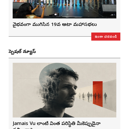
వైభవంగా ముగిసిన 19వ ఆటా మహాసభలు
ఇంకా చదవండి
స్పెషల్ న్యూస్
Jamais Vu లాంటి వింత పరిస్థితి మీకెప్పుడైనా