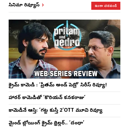
కుంభ హారతి
రామసహాయం
ప్రత్యేకంగా
పరి
ఇంకా చదవండి
సినిమా రివ్యూస్
ప్రత్యేకం
రెడ్డి ప్రత్యేక లైవ్
‘ఉమెన్స్ ఫోరమ్’
కార
ళా’
షో
వేడుకలు
క్రైమ్ కామెడీ : ‘ప్రీతమ్ అండ్ పెడ్రో’ సిరీస్ రివ్యూ!
హారర్ కామెడీతో ‘కొరియన్ కనకరాజు’
కామెడీనే ఆస్తి: ‘గట్ట కుస్తీ 2’OTT మూవి రివ్యూ
మైండ్ బ్లోయింగ్ క్రైమ్ థ్రిల్లర్.. ‘దంధా’