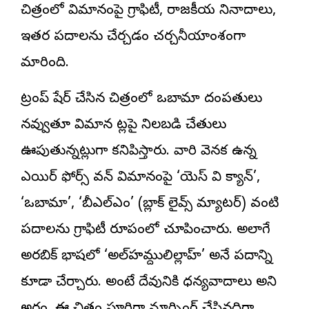
చిత్రంలో విమానంపై గ్రాఫిటీ, రాజకీయ నినాదాలు,
ఇతర పదాలను చేర్చడం చర్చనీయాంశంగా
మారింది.
ట్రంప్ షేర్ చేసిన చిత్రంలో ఒబామా దంపతులు
నవ్వుతూ విమాన మెట్లపై నిలబడి చేతులు
ఊపుతున్నట్లుగా కనిపిస్తారు. వారి వెనక ఉన్న
ఎయిర్ ఫోర్స్ వన్ విమానంపై ‘యెస్ వి క్యాన్’,
‘ఒబామా’, ‘బీఎల్‌ఎం’ (బ్లాక్ లైవ్స్ మ్యాటర్) వంటి
పదాలను గ్రాఫిటీ రూపంలో చూపించారు. అలాగే
అరబిక్ భాషలో ‘అల్‌హమ్దులిల్లాహ్’ అనే పదాన్ని
కూడా చేర్చారు. అంటే దేవునికి ధన్యవాదాలు అని