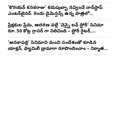
మాథేశ్వరన్
‘కొరియన్ కనకరాజు’ కడుపుబ్బా నవ్వించే నాన్‌స్టాప్
ఎంటర్‌టైనర్. రెండు డైమెన్షన్స్ ఉన్న పాత్రలో
నటించడం చాలా సంతృప్తినిచ్చింది : వరుణ్ తేజ్
ప్రేక్షకుల ప్రేమ, ఆదరణ వల్లే ‘చెన్నై లవ్ స్టోరీ’ సినిమా
రూ. 50 కోట్ల గ్రాసర్ గా నిలిచింది – స్టోరీ రైటర్,
ప్రొడ్యూసర్ సాయి రాజేష్
‘అనకాపల్లి’ సినిమాని మంచి సందేశంతో కూడిన
యాక్షన్, ఫ్యామిలీ డ్రామాగా రూపొందించాం – నిర్మాతలు
త్రినాథరావు నక్కిన, కాండ్రేగుల నాయుడు