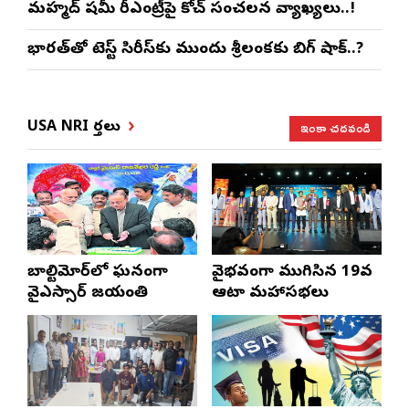
మహ్మద్ షమీ రీఎంట్రీపై కోచ్ సంచలన వ్యాఖ్యలు..!
భారత్‌తో టెస్ట్ సిరీస్‌కు ముందు శ్రీలంకకు బిగ్ షాక్..?
ఇంకా చదవండి
USA NRI వార్తలు
బాల్టిమోర్‌లో ఘనంగా
వైభవంగా ముగిసిన 19వ
వైఎస్సార్‌ జయంతి
ఆటా మహాసభలు