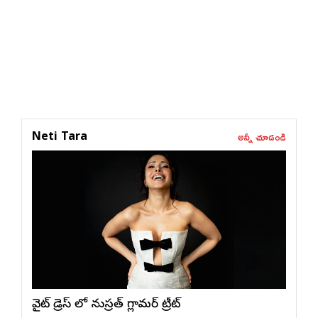
అన్నీ చూడండి
Neti Tara
వైట్ డ్రెస్ లో నుస్ర‌త్ గ్లామ‌ర్ ట్రీట్