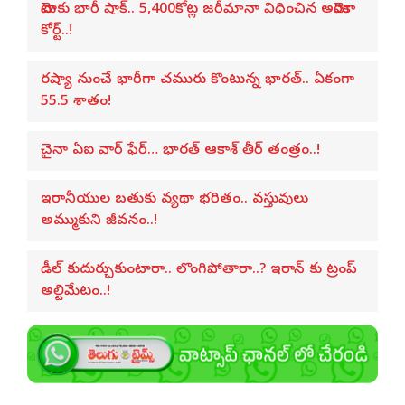
మెటాకు భారీ షాక్.. 5,400కోట్ల జరీమానా విధించిన అమెరికా
కోర్ట్..!
రష్యా నుంచే భారీగా చమురు కొంటున్న భారత్.. ఏకంగా
55.5 శాతం!
చైనా ఏఐ వార్ ఫేర్… భారత్ ఆకాశ్ తీర్ తంత్రం..!
ఇరానీయుల బతుకు వ్యథా భరితం.. వస్తువులు
అమ్ముకుని జీవనం..!
డీల్ కుదుర్చుకుంటారా.. లొంగిపోతారా..? ఇరాన్ కు ట్రంప్
అల్టిమేటం..!