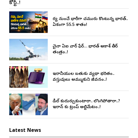
కోర్ట్..!
రష్యా నుంచే భారీగా చమురు కొంటున్న భారత్..
ఏకంగా 55.5 శాతం!
చైనా ఏఐ వార్ ఫేర్… భారత్ ఆకాశ్ తీర్
తంత్రం..!
ఇరానీయుల బతుకు వ్యథా భరితం..
వస్తువులు అమ్ముకుని జీవనం..!
డీల్ కుదుర్చుకుంటారా.. లొంగిపోతారా..?
ఇరాన్ కు ట్రంప్ అల్టిమేటం..!
Latest News