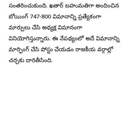
సంతరించుకుంది. ఖతార్ బహుమతిగా అందించిన
బోయింగ్ 747-800 విమానాన్ని ప్రత్యేకంగా
మార్పులు చేసి అధ్యక్ష విమానంగా
వినియోగిస్తున్నారు. ఈ నేపథ్యంలో అదే విమానాన్ని
మార్ఫింగ్ చేసి పోస్టు చేయడం రాజకీయ వర్గాల్లో
చర్చకు దారితీసింది.