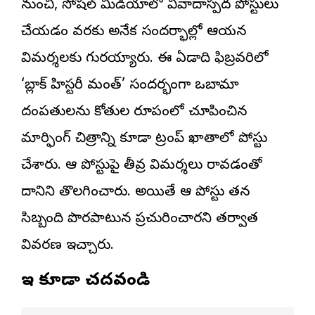
నుంచి, సోషల్ మీడియాలో వివాదాస్పద పోస్టులు
చేయడం వరకు అనేక సందర్భాల్లో ఆయన
విమర్శలకు గురయ్యారు. ఈ ఏడాది ఫిబ్రవరిలో
‘బ్లాక్ హిస్టరీ మంత్’ సందర్భంగా ఒబామా
దంపతులను కోతుల రూపంలో చూపించిన
మార్ఫింగ్ చిత్రాన్ని కూడా ట్రంప్ ఖాతాలో పోస్టు
చేశారు. ఆ పోస్టుపై తీవ్ర విమర్శలు రావడంతో
దానిని తొలగించారు. అయితే ఆ పోస్టు తన
సిబ్బంది పొరపాటున ప్రచురించారని తర్వాత
వివరణ ఇచ్చారు.
ఇవి కూడా చదవండి