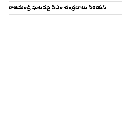
రాజమండ్రి ఘటనపై సీఎం చంద్రబాబు సీరియస్