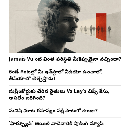
Jamais Vu లాంటి వింత పరిస్థితి మీకెప్పుడైనా వచ్చిందా?
రెండే గంటల్లో మీ ఇన్‌స్టాలో వీడియో ఉంచాలో,
తీసేయాలో తేల్చేస్తారు!
సుప్రీంకోర్టుకు చేరిన రైతులు Vs Lay’s చిప్స్‌ కేసు,
అసలేం జరిగింది?
మనిషి మాట రహస్యం పక్షి పాటలో ఉందా?
‘ఫార్చ్యూన్’ ఆయిల్ వాడేవారికి షాకింగ్ న్యూస్