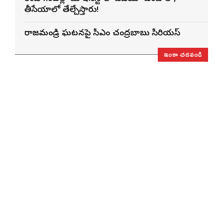
తీసేయాలో తేల్చేస్తారు!
రాజమండ్రి ఘటనపై సీఎం చంద్రబాబు సీరియస్
ఇంకా చదవండి