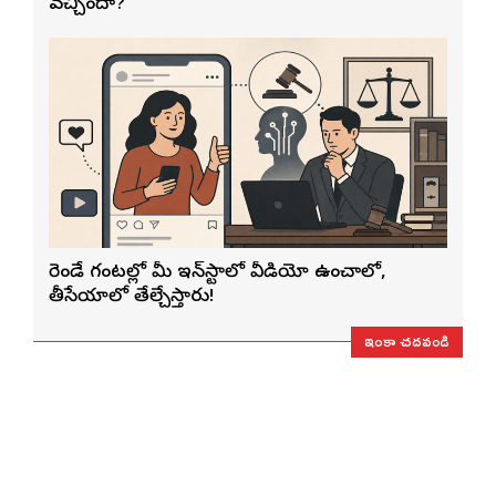
వచ్చిందా?
రెండే గంటల్లో మీ ఇన్‌స్టాలో వీడియో ఉంచాలో,
తీసేయాలో తేల్చేస్తారు!
ఇంకా చదవండి