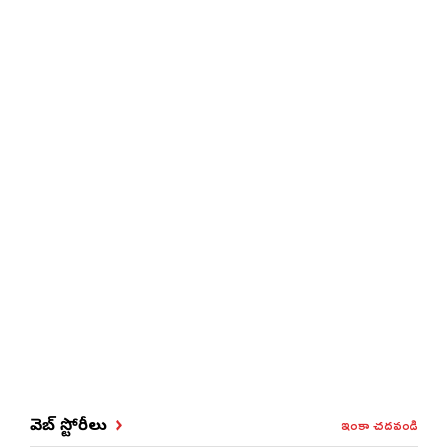
ఇంకా చదవండి
వెబ్ స్టోరీలు