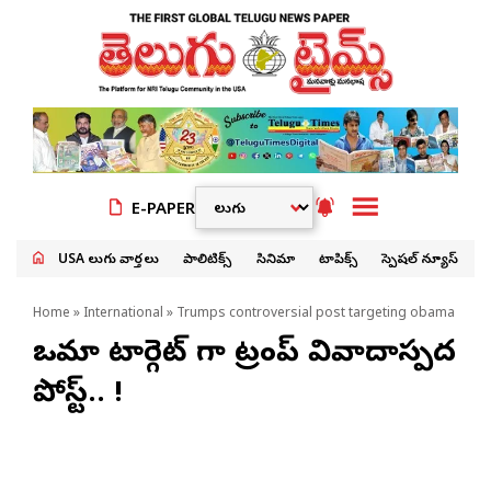
E-PAPER
USA తెలుగు వార్తలు
పాలిటిక్స్
సినిమా
టాపిక్స్
స్పెషల్ న్యూస్
Home
»
International
» Trumps controversial post targeting obama
ఒబామా టార్గెట్ గా ట్రంప్ వివాదాస్పద
పోస్ట్.. !