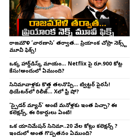
రాజమౌళి ‘వారణాసి’ తర్వాత… ప్రియాంక చోప్రా నెక్స్ట్
మూవీ ఫిక్స్!
ఒక్క హార్డ్‌డిస్క్ మాయం… Netflix పై రూ.900 కోట్ల
కేసు!అందులో ఏముంది?
సినిమావాళ్లకు కొత్త తలనొప్పి… ట్విట్టర్ పైరసీ!
థియేటర్‌లో రిలీజ్… Xలో ఫ్రీ షో?
‘స్పైడర్ మ్యాన్’ అంటే మనోళ్లకు ఇంత పిచ్చా? ఈ
కలెక్షన్స్, ఈ రికార్డులు ఏంటి!
ఒక యానిమేషన్ సినిమా..20 వేల కోట్లు కలెక్షన్స్ ?
ఇందులో అంత గొప్పతనం ఏముంది?