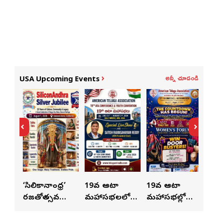
అన్నీ చూడండి
USA Upcoming Events
ుంచి
‘సిలికానాంధ్ర’
19వ ఆటా
19వ ఆటా
19
రజతోత్సవ
మహాసభలలో
మహాసభల్లో
మహా
సంబరాలు…
సతీశ్
మహిళల కోసం
‘వి