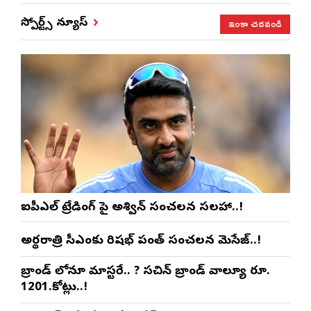
ఇంకా చదవండి
స్పోర్ట్స్ న్యూస్
ఐపీఎల్ ట్రేడింగ్ పై అశ్విన్ సంచలన సలహా..!
అర్థరాత్రి సీఎంకు రిషభ్ పంత్ సంచలన మెసేజ్..!
బ్రాండ్ లోనూ మాస్టరే.. ? సచిన్ బ్రాండ్ వాల్యూ రూ.
1201.కోట్లు..!