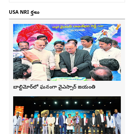
USA NRI వార్తలు
బాల్టిమోర్‌లో ఘనంగా వైఎస్సార్‌ జయంతి