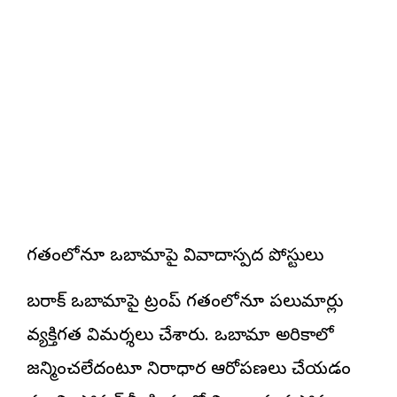
గతంలోనూ ఒబామాపై వివాదాస్పద పోస్టులు
బరాక్ ఒబామాపై ట్రంప్ గతంలోనూ పలుమార్లు
వ్యక్తిగత విమర్శలు చేశారు. ఒబామా అమెరికాలో
జన్మించలేదంటూ నిరాధార ఆరోపణలు చేయడం