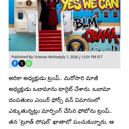
Published By: Srinivas Mohan
July 7, 2026 / 12:01 PM IST
అమెరికా అధ్యక్షుడు ట్రంప్.. మరోసారి మాజీ
అధ్యక్షుడు ఒబామాను టార్గెట్ చేశారు.
ఒబామా
దంపతులు ఎయిర్ ఫోర్స్ వన్ విమానంలో
ఎక్కుతున్నట్లు మార్ఫింగ్ చేసిన ఫోటోను ట్రంప్..
తన ‘ట్రూత్ సోషల్’ ఖాతాలో పంచుకున్నారు. ఆ