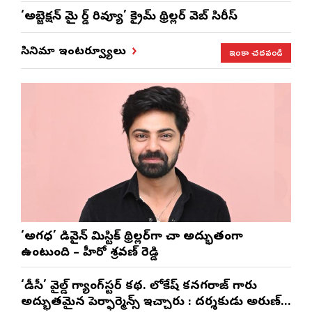
‘అబ్జెక్ష‌న్ మై లార్డ్ రివ్యూ’ క్రైమ్ థ్రిల్ల‌ర్ వెబ్ సిరీస్
ఇంకా చదవండి
సినిమా ఇంటర్వ్యూలు
‘అగధ’ డివైన్ మిస్టిక్ థ్రిల్లర్‌గా చాలా అద్భుతంగా
ఉంటుంది – హీరో శ్రవణ్ రెడ్డి
‘డీసీ’ వైల్డ్ గ్యాంగ్‌స్టర్ కథ. లోకేష్ కనగరాజ్ గారు
అద్భుతమైన పెర్ఫార్మెన్స్ ఇచ్చారు : దర్శకుడు అరుణ్