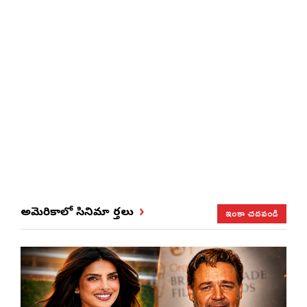
ఇంకా చదవండి
అమెరికాలో సినిమా వార్తలు