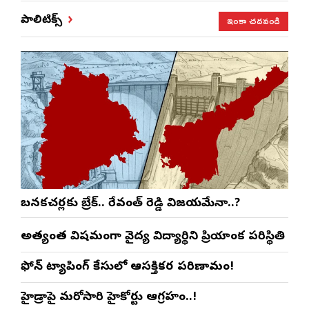
ఇంకా చదవండి
పాలిటిక్స్
బనకచర్లకు బ్రేక్.. రేవంత్ రెడ్డి విజయమేనా..?
అత్యంత విషమంగా వైద్య విద్యార్థిని ప్రియాంక పరిస్థితి
ఫోన్ ట్యాపింగ్ కేసులో ఆసక్తికర పరిణామం!
హైడ్రాపై మరోసారి హైకోర్టు ఆగ్రహం..!