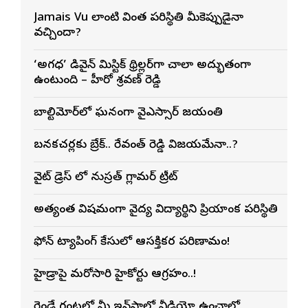
Jamais Vu లాంటి వింత పరిస్థితి మీకెప్పుడైనా
వచ్చిందా?
‘అగధ’ డివైన్ మిస్టిక్ థ్రిల్లర్‌గా చాలా అద్భుతంగా
ఉంటుంది – హీరో శ్రవణ్ రెడ్డి
బాల్టిమోర్‌లో ఘనంగా వైఎస్సార్‌ జయంతి
బనకచర్లకు బ్రేక్.. రేవంత్ రెడ్డి విజయమేనా..?
వైట్ డ్రెస్ లో నుస్ర‌త్ గ్లామ‌ర్ ట్రీట్
అత్యంత విషమంగా వైద్య విద్యార్థిని ప్రియాంక పరిస్థితి
ఫోన్ ట్యాపింగ్ కేసులో ఆసక్తికర పరిణామం!
హైడ్రాపై మరోసారి హైకోర్టు ఆగ్రహం..!
రెండే గంటల్లో మీ ఇన్‌స్టాలో వీడియో ఉంచాలో,