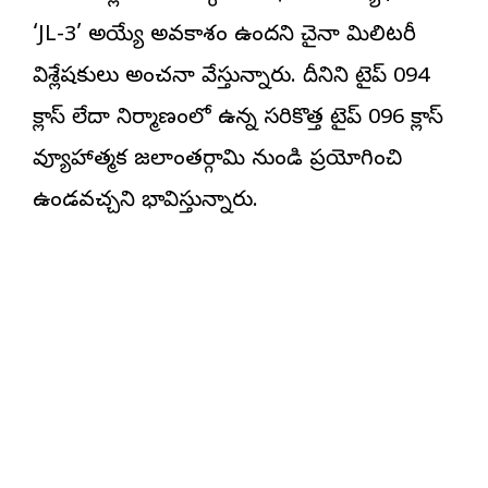
‘JL-3’ అయ్యే అవకాశం ఉందని చైనా మిలిటరీ
విశ్లేషకులు అంచనా వేస్తున్నారు. దీనిని టైప్ 094
క్లాస్ లేదా నిర్మాణంలో ఉన్న సరికొత్త టైప్ 096 క్లాస్
వ్యూహాత్మక జలాంతర్గామి నుండి ప్రయోగించి
ఉండవచ్చని భావిస్తున్నారు.