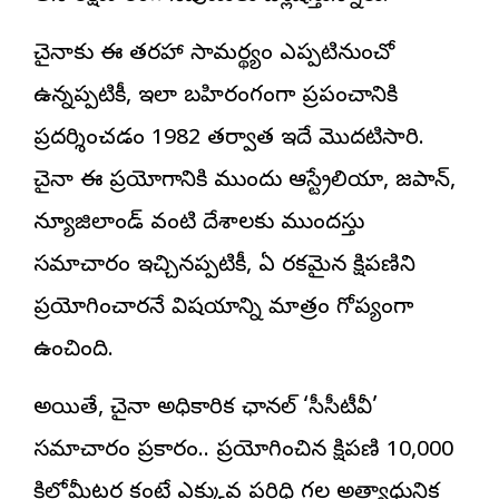
చైనాకు ఈ తరహా సామర్థ్యం ఎప్పటినుంచో
ఉన్నప్పటికీ, ఇలా బహిరంగంగా ప్రపంచానికి
ప్రదర్శించడం 1982 తర్వాత ఇదే మొదటిసారి.
చైనా ఈ ప్రయోగానికి ముందు ఆస్ట్రేలియా, జపాన్,
న్యూజిలాండ్ వంటి దేశాలకు ముందస్తు
సమాచారం ఇచ్చినప్పటికీ, ఏ రకమైన క్షిపణిని
ప్రయోగించారనే విషయాన్ని మాత్రం గోప్యంగా
ఉంచింది.
అయితే, చైనా అధికారిక ఛానల్ ‘సీసీటీవీ’
సమాచారం ప్రకారం.. ప్రయోగించిన క్షిపణి 10,000
కిలోమీటర్ల కంటే ఎక్కువ పరిధి గల అత్యాధునిక