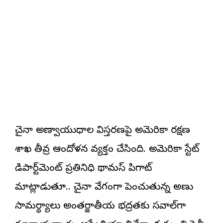
చైనా అణ్వాయుధాల విస్తరణపై అమెరికా రక్షణ
శాఖ తీవ్ర ఆందోళన వ్యక్తం చేసింది. అమెరికా స్టేట్
డిపార్ట్‌మెంట్ ప్రతినిధి థామస్ పిగాట్
మాట్లాడుతూ.. చైనా వేగంగా పెంచుతున్న అణు
సామర్థ్యాలు అంతర్జాతీయ భద్రతకు సవాల్‌గా