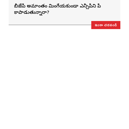
బీజేపీ అమాంతం మింగేయకుండా ఎన్సీపీని పీకే
కాపాడుతున్నారా?
ఇంకా చదవండి