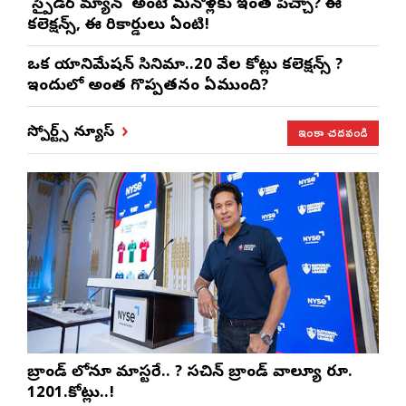
‘స్పైడర్ మ్యాన్’ అంటే మనోళ్లకు ఇంత పిచ్చా? ఈ
కలెక్షన్స్, ఈ రికార్డులు ఏంటి!
ఒక యానిమేషన్ సినిమా..20 వేల కోట్లు కలెక్షన్స్ ?
ఇందులో అంత గొప్పతనం ఏముంది?
ఇంకా చదవండి
స్పోర్ట్స్ న్యూస్
బ్రాండ్ లోనూ మాస్టరే.. ? సచిన్ బ్రాండ్ వాల్యూ రూ.
1201.కోట్లు..!