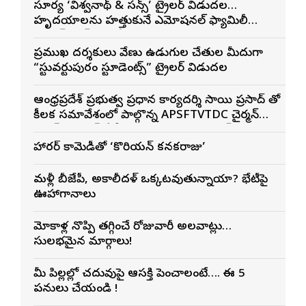
సూర్య ‘విశ్వనాథ్ & సన్స్’ ట్రైలర్ విడుదల…
హృదయాలను హత్తుకునే ఎమోషనల్ ఫ్యామిలీ
ఎంటర్‌టైనర్‌గా భారీ అంచనాలు
ప్రముఖ దర్శకులు వేణు ఉడుగుల చేతుల మీదుగా
“స్టువర్టుపురం స్టూడెంట్స్” ట్రైలర్ విడుదల
ఆంధ్రప్రదేశ్ ప్రభుత్వ ప్రధాన కార్యదర్శి సాయి ప్రసాద్ తో
కీలక సమావేశంలో పాల్గొన్న APSFTVTDC చైర్మన్
భరత్ భూషణ్, ఏపీ ఎఫ్డిసి ఎండి విశ్వనాథన్, పలు
శాఖల అధికారులు
హారర్ కామెడీతో ‘కొరియన్ కనకరాజు’
మళ్లీ బీజేపీ, అకాలీదళ్ ఒక్కటవుతున్నాయా? భేటీపై
ఊహాగానాలు
మోకాళ్ల నొప్పి తగ్గించే రోజువారీ అలవాట్లు…
సులభమైన మార్గాలు!
మీ పిల్లల్లో చదువుపై ఆసక్తి పెంచాలంటే…. ఈ 5
పనులు చేయండి !