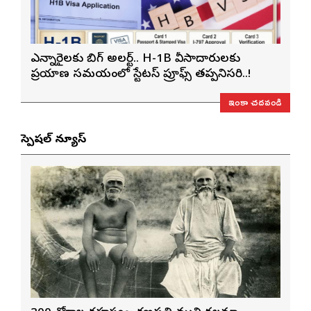
ఎన్నారైలకు బిగ్ అలర్ట్.. H-1B వీసాదారులకు
ప్రయాణ సమయంలో స్టేటస్ ప్రూఫ్స్ తప్పనిసరి..!
ఇంకా చదవండి
స్పెషల్ న్యూస్