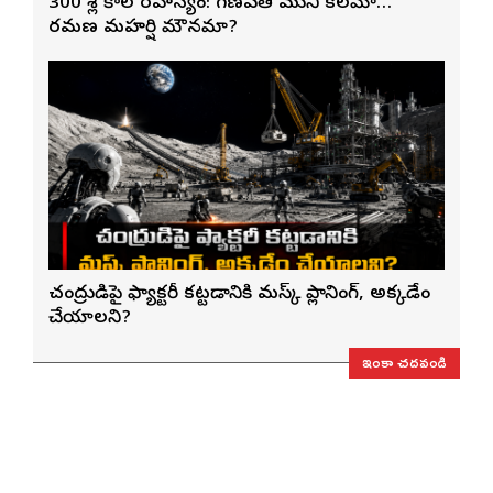
300 శ్లోకాల రహస్యం: గణపతి ముని కలమా…
రమణ మహర్షి మౌనమా?
చంద్రుడిపై ఫ్యాక్టరీ కట్టడానికి మస్క్ ప్లానింగ్, అక్కడేం
చేయాలని?
ఇంకా చదవండి