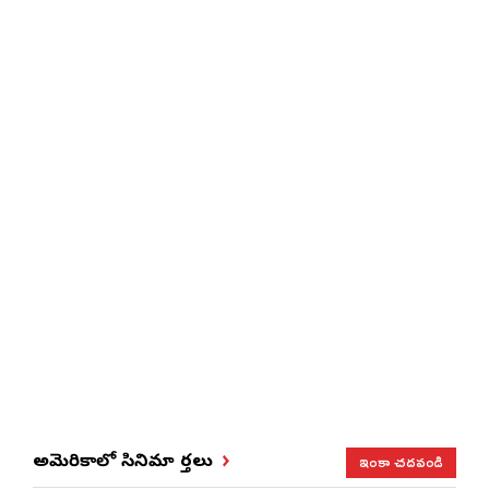
ఇంకా చదవండి
అమెరికాలో సినిమా వార్తలు