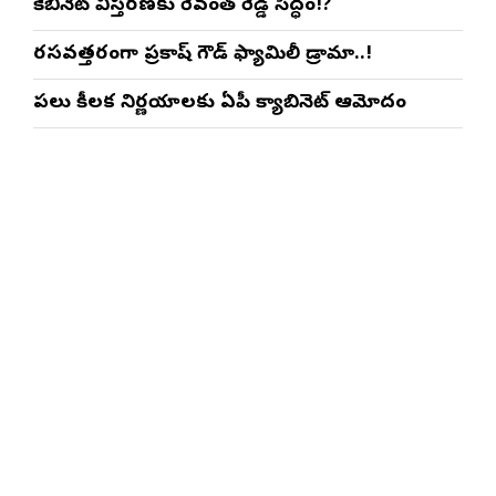
కేబినెట్ విస్తరణకు రేవంత్ రెడ్డి సిద్ధం!?
రసవత్తరంగా ప్రకాష్ గౌడ్ ఫ్యామిలీ డ్రామా..!
పలు కీలక నిర్ణయాలకు ఏపీ క్యాబినెట్ ఆమోదం