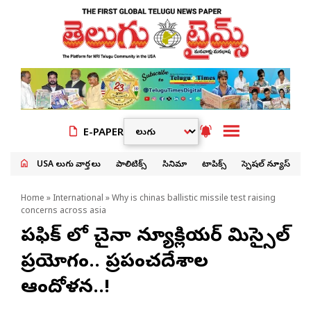
E-PAPER
USA తెలుగు వార్తలు
పాలిటిక్స్
సినిమా
టాపిక్స్
స్పెషల్ న్యూస్
Home
»
International
» Why is chinas ballistic missile test raising
concerns across asia
పసిఫిక్ లో చైనా న్యూక్లియర్ మిస్సైల్
ప్రయోగం.. ప్రపంచదేశాల
ఆందోళన..!