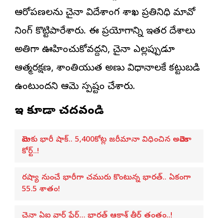
ఆరోపణలను చైనా విదేశాంగ శాఖ ప్రతినిధి మావో
నింగ్ కొట్టిపారేశారు. ఈ ప్రయోగాన్ని ఇతర దేశాలు
అతిగా ఊహించుకోవద్దని, చైనా ఎల్లప్పుడూ
ఆత్మరక్షణ, శాంతియుత అణు విధానాలకే కట్టుబడి
ఉంటుందని ఆమె స్పష్టం చేశారు.
ఇవి కూడా చదవండి
మెటాకు భారీ షాక్.. 5,400కోట్ల జరీమానా విధించిన అమెరికా
కోర్ట్..!
రష్యా నుంచే భారీగా చమురు కొంటున్న భారత్.. ఏకంగా
55.5 శాతం!
చైనా ఏఐ వార్ ఫేర్… భారత్ ఆకాశ్ తీర్ తంత్రం..!