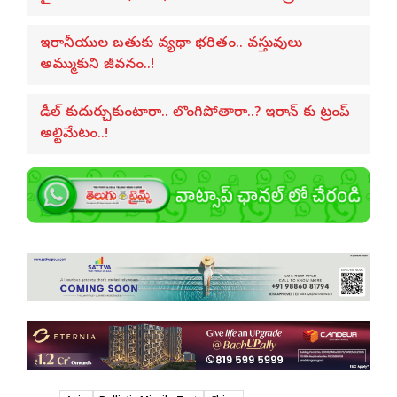
ఇరానీయుల బతుకు వ్యథా భరితం.. వస్తువులు
అమ్ముకుని జీవనం..!
డీల్ కుదుర్చుకుంటారా.. లొంగిపోతారా..? ఇరాన్ కు ట్రంప్
అల్టిమేటం..!