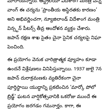
మారాయన్నారు. ఆస్ట్రేలియా విదేశాంగ మంత్రి పెన్నీ
వాంగ్ ఈ చర్యను ‘ప్రాంతీయ అస్థిరతకు కారణం’
అని అభివర్ణించగా, న్యూజిలాండ్ విదేశాంగ మంత్రి
విన్స్టన్ పీటర్స్ తీవ్ర ఆందోళన వ్యక్తం చేశారు.
జపాన్ రక్షణ శాఖ సైతం చైనా సైనిక చర్యలపై నిఘా
పెంచింది.
ఈ ప్రయోగం వెనుక చారిత్రాత్మక వ్యూహం కూడా
ఉందనే విశ్లేషణలు వినిపిస్తున్నాయి. 1937 జులై 7న
జపాన్ దురాక్రమణకు వ్యతిరేకంగా చైనా
పూర్తిస్థాయి యుద్ధాన్ని ప్రకటించిన ‘మార్కో పోలో
బ్రిడ్జ్’ ఘటన వార్షికోత్సవానికి ఒకరోజు ముందే ఈ
ప్రయోగం జరగడం గమనార్హం. కాగా, ఈ