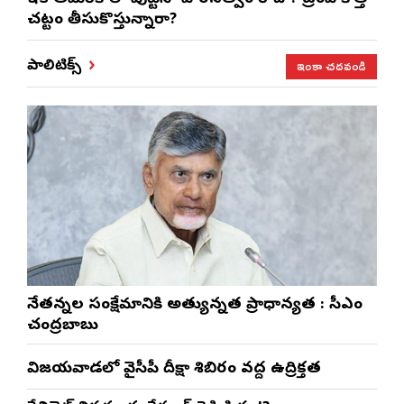
చట్టం తీసుకొస్తున్నారా?
ఇంకా చదవండి
పాలిటిక్స్
నేతన్నల సంక్షేమానికి అత్యున్నత ప్రాధాన్యత : సీఎం
చంద్రబాబు
విజయవాడలో వైసీపీ దీక్షా శిబిరం వద్ద ఉద్రిక్తత