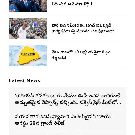
విధించిన అమెరికా కోర్ట్..!
భారీ జనసమీకరణ.. జగన్ భవిష్యత్
కార్యక్రమాలపై ప్రభావం చూపుతుందా..
తెలంగాణలో 70 లక్షలకు పైగా ఓట్లు
గల్లంతు!
Latest News
‘కొరియన్ కనకరాజు’కు మేము ఊహించిన దానికంటే
అద్భుతమైన రెస్పాన్స్ వచ్చింది.: సక్సెస్ ప్రెస్ మీట్‌లో
మెగా ప్రిన్స్ వరుణ్ తేజ్
నయనతార-కవిన్ ఫ్యామిలీ ఎంటర్‌టైనర్ ‘హాయ్’
ఆగస్టు 28న గ్రాండ్ రిలీజ్