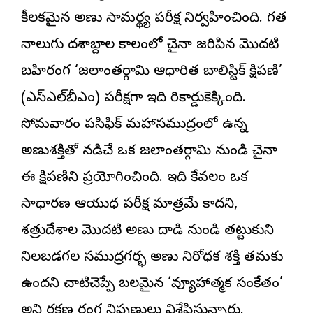
కీలకమైన అణు సామర్థ్య పరీక్ష నిర్వహించింది. గత
నాలుగు దశాబ్దాల కాలంలో చైనా జరిపిన మొదటి
బహిరంగ ‘జలాంతర్గామి ఆధారిత బాలిస్టిక్ క్షిపణి’
(ఎస్ఎల్‌బీఎం) పరీక్షగా ఇది రికార్డుకెక్కింది.
సోమవారం పసిఫిక్ మహాసముద్రంలో ఉన్న
అణుశక్తితో నడిచే ఒక జలాంతర్గామి నుండి చైనా
ఈ క్షిపణిని ప్రయోగించింది. ఇది కేవలం ఒక
సాధారణ ఆయుధ పరీక్ష మాత్రమే కాదని,
శత్రుదేశాల మొదటి అణు దాడి నుండి తట్టుకుని
నిలబడగల సముద్రగర్భ అణు నిరోధక శక్తి తమకు
ఉందని చాటిచెప్పే బలమైన ‘వ్యూహాత్మక సంకేతం’
అని రక్షణ రంగ నిపుణులు విశ్లేషిస్తున్నారు.