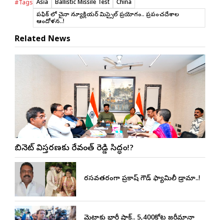
Asia
Ballistic Missile Test
China
#Tags
పసిఫిక్ లో చైనా న్యూక్లియర్ మిస్సైల్ ప్రయోగం.. ప్రపంచదేశాల
ఆందోళన..!
Related News
కేబినెట్ విస్తరణకు రేవంత్ రెడ్డి సిద్ధం!?
రసవత్తరంగా ప్రకాష్ గౌడ్ ఫ్యామిలీ డ్రామా..!
మెటాకు భారీ షాక్.. 5,400కోట్ల జరీమానా