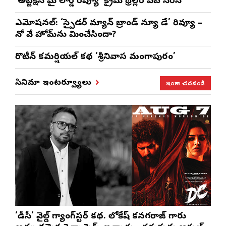
‘అబ్జెక్ష‌న్ మై లార్డ్ రివ్యూ’ క్రైమ్ థ్రిల్ల‌ర్ వెబ్ సిరీస్
ఎమోష‌న‌ల్‌: ‘స్పైడర్ మ్యాన్ బ్రాండ్ న్యూ డే’ రివ్యూ –
నో వే హోమ్‌ను మించేసిందా?
రొటీన్‌ కమర్షియల్‌ కథ ‘శ్రీనివాస మంగాపురం’
ఇంకా చదవండి
సినిమా ఇంటర్వ్యూలు
‘డీసీ’ వైల్డ్ గ్యాంగ్‌స్టర్ కథ. లోకేష్ కనగరాజ్ గారు