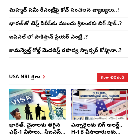
మహ్మద్ షమీ రీఎంట్రీపై కోచ్ సంచలన వ్యాఖ్యలు..!
భారత్‌తో టెస్ట్ సిరీస్‌కు ముందు శ్రీలంకకు బిగ్ షాక్..?
ఐపిఎల్ లో పాకిస్తాన్ ప్లేయర్ ఎంట్రీ..?
కామన్వెల్త్ గోల్డ్ మెడలిస్ట్ రహస్య స్పాన్సర్ కోహ్లినా..?
ఇంకా చదవండి
USA NRI వార్తలు
భారత్, చైనాలకు తగ్గిన
ఎన్నారైలకు బిగ్ అలర్ట్..
ఎఫ్-1 వీసాలు.. సీఐఎస్
H-1B వీసాదారులకు