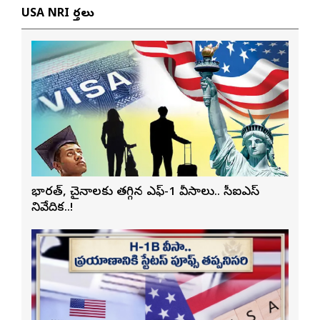
USA NRI వార్తలు
భారత్, చైనాలకు తగ్గిన ఎఫ్-1 వీసాలు.. సీఐఎస్
నివేదిక..!