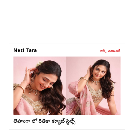
అన్నీ చూడండి
Neti Tara
లెహంగా లో రితికా క్యూట్ స్టిల్స్