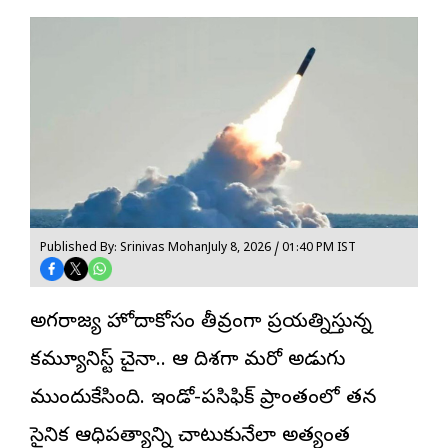
Published By: Srinivas Mohan
July 8, 2026 / 01:40 PM IST
అగ్రరాజ్య హోదాకోసం తీవ్రంగా ప్రయత్నిస్తున్న
కమ్యూనిస్ట్
చైనా
.. ఆ దిశగా మరో అడుగు
ముందుకేసింది. ఇండో-పసిఫిక్ ప్రాంతంలో తన
సైనిక ఆధిపత్యాన్ని చాటుకునేలా అత్యంత