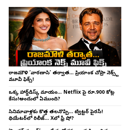
రాజమౌళి ‘వారణాసి’ తర్వాత… ప్రియాంక చోప్రా నెక్స్ట్
మూవీ ఫిక్స్!
ఒక్క హార్డ్‌డిస్క్ మాయం… Netflix పై రూ.900 కోట్ల
కేసు!అందులో ఏముంది?
సినిమావాళ్లకు కొత్త తలనొప్పి… ట్విట్టర్ పైరసీ!
థియేటర్‌లో రిలీజ్… Xలో ఫ్రీ షో?