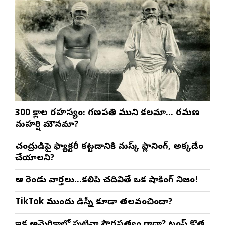
300 శ్లోకాల రహస్యం: గణపతి ముని కలమా… రమణ
మహర్షి మౌనమా?
చంద్రుడిపై ఫ్యాక్టరీ కట్టడానికి మస్క్ ప్లానింగ్, అక్కడేం
చేయాలని?
ఆ రెండు వార్తలు…కలిపి చదివితే ఒక షాకింగ్ నిజం!
TikTok ముందు డిస్నీ కూడా తలవంచిందా?
ఇక అమెరికాలో పుట్టినా పౌరసత్వం రాదా? ట్రంప్ కొత్త