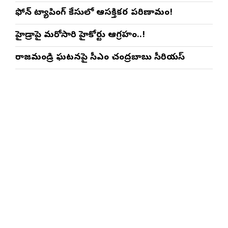
ఫోన్ ట్యాపింగ్ కేసులో ఆసక్తికర పరిణామం!
హైడ్రాపై మరోసారి హైకోర్టు ఆగ్రహం..!
రాజమండ్రి ఘటనపై సీఎం చంద్రబాబు సీరియస్