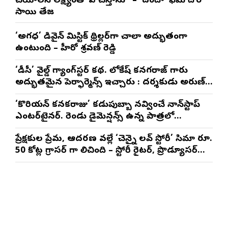
చేయాలనే లక్ష్యంతో పని చేస్తాను” – ‘దందా’ ఫేమ్ దొర
సాయి తేజ
‘అగధ’ డివైన్ మిస్టిక్ థ్రిల్లర్‌గా చాలా అద్భుతంగా
ఉంటుంది – హీరో శ్రవణ్ రెడ్డి
‘డీసీ’ వైల్డ్ గ్యాంగ్‌స్టర్ కథ. లోకేష్ కనగరాజ్ గారు
అద్భుతమైన పెర్ఫార్మెన్స్ ఇచ్చారు : దర్శకుడు అరుణ్
మాథేశ్వరన్
‘కొరియన్ కనకరాజు’ కడుపుబ్బా నవ్వించే నాన్‌స్టాప్
ఎంటర్‌టైనర్. రెండు డైమెన్షన్స్ ఉన్న పాత్రలో
నటించడం చాలా సంతృప్తినిచ్చింది : వరుణ్ తేజ్
ప్రేక్షకుల ప్రేమ, ఆదరణ వల్లే ‘చెన్నై లవ్ స్టోరీ’ సినిమా రూ.
50 కోట్ల గ్రాసర్ గా నిలిచింది – స్టోరీ రైటర్, ప్రొడ్యూసర్
సాయి రాజేష్