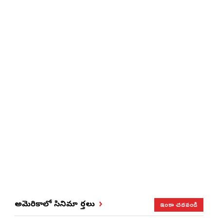
ఇంకా చదవండి
అమెరికాలో సినిమా వార్తలు