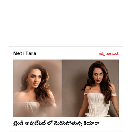
అన్నీ చూడండి
Neti Tara
ట్రెండీ అవుట్‌ఫిట్ లో మెరిసిపోతున్న కియారా