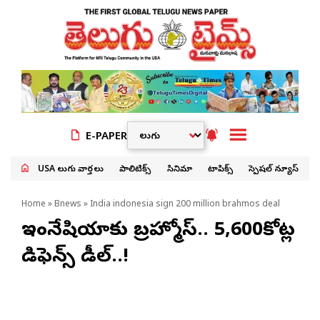
E-PAPER
USA తెలుగు వార్తలు
పాలిటిక్స్
సినిమా
టాపిక్స్
స్పెషల్ న్యూస్
Home
»
Bnews
» India indonesia sign 200 million brahmos deal
ఇండోనేషియాకు బ్రహ్మోస్.. 5,600కోట్ల
డిఫెన్స్ డీల్..!