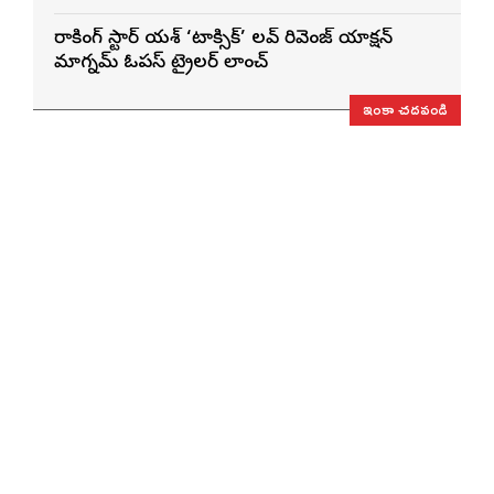
రాకింగ్ స్టార్ యశ్ ‘టాక్సిక్’ లవ్ రివెంజ్ యాక్షన్
మాగ్నమ్ ఓపస్‌ ట్రైలర్ లాంచ్
ఇంకా చదవండి