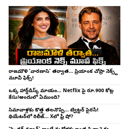
రాజమౌళి ‘వారణాసి’ తర్వాత… ప్రియాంక చోప్రా నెక్స్ట్
మూవీ ఫిక్స్!
ఒక్క హార్డ్‌డిస్క్ మాయం… Netflix పై రూ.900 కోట్ల
కేసు!అందులో ఏముంది?
సినిమావాళ్లకు కొత్త తలనొప్పి… ట్విట్టర్ పైరసీ!
థియేటర్‌లో రిలీజ్… Xలో ఫ్రీ షో?