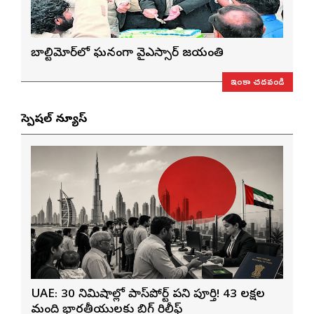
బాల్టిమోర్‌లో ఘనంగా వైఎస్సార్‌ జయంతి
ఇంకా చదవండి
స్పెషల్ న్యూస్
UAE: 30 నిమిషాల్లో పాస్‌పోర్ట్ పని పూర్తి! 43 లక్షల
మంది భారతీయులకు బిగ్ రిలీఫ్