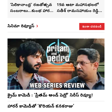
్
‘సిలికానాంధ్ర’ రజతోత్సవ
19వ ఆటా మహాసభలలో
19వ
సంబరాలు…కుంభ హారతి
సతీశ్ రామసహాయం రెడ్డి
మహిళ
మేళా’
ప్రత్యేకం
ప్రత్యేక లైవ్ షో
‘ఉమె
ఇంకా చదవండి
సినిమా రివ్యూస్
క్రైమ్ కామెడీ : ‘ప్రీతమ్ అండ్ పెడ్రో’ సిరీస్ రివ్యూ!
హారర్ కామెడీతో ‘కొరియన్ కనకరాజు’