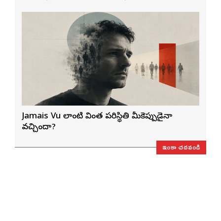
Jamais Vu లాంటి వింత పరిస్థితి మీకెప్పుడైనా
వచ్చిందా?
ఇంకా చదవండి