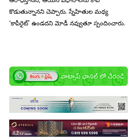
ఆరాధిస్తానని, ఆయన విధానాలను కాపీ
కొడుతున్నానని చెప్పారు. స్నేహితుల మధ్య
‘కాపీరైట్‌’ ఉండదని మోడీ నవ్వుతూ స్పందించారు.