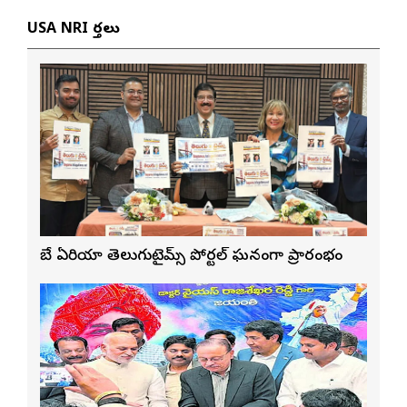
USA NRI వార్తలు
బే ఏరియా తెలుగుటైమ్స్ పోర్టల్ ఘనంగా ప్రారంభం