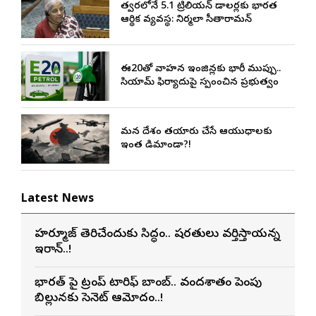
త్వరలోనే 5.1 ట్రిలియన్ డాలర్లకు భారత
ఆర్థిక వ్యవస్థ: నిర్మలా సీతారామన్
ఈ20తో వాహన ఇంజిన్లకు భారీ ముప్పు..
సియామ్ ఫిర్యాదుపై స్పందించిన ప్రభుత్వం
మన దేశం తయారు చేసే ఆయుధాలకు
ఇంత డిమాండా?!
Latest News
హర్మూజ్ తెరిచేందుకు సిద్ధం.. షరతులు వర్తిస్తాయన్న
ఇరాన్..!
భారత్ పై ట్రంప్ టారిఫ్ బాంబ్.. వందశాతం పెంపు
బిల్లునకు సెనెట్ ఆమోదం..!