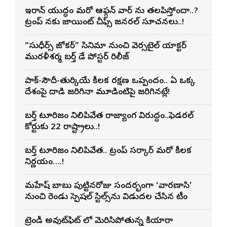
ఇరాన్ యుద్ధం మరో ఆఫ్గన్ వార్ ను తలపిస్తోందా..?
ట్రంప్ నకు జాయింట్ చీఫ్స్ జనరల్ సూచనలు..!
“సుధీర్స్ జోకర్” సినిమా నుంచి వెర్సటైల్ యాక్టర్
మురళీశర్మ బర్త్ డే పోస్టర్ రిలీజ్
పాక్-సౌదీ-తుర్కియే కీలక రక్షణ ఒప్పందం.. ఏ ఒక్క
దేశంపై దాడి జరిగినా మూడింటిపై జరిగినట్లే!
బర్త్ టూరిజం నిలిపివేత రాజ్యాంగ విరుద్ధం..ఫెడరల్
కోర్టుకు 22 రాష్ట్రాలు..!
బర్త్ టూరిజం నిలిపివేత.. ట్రంప్ సర్కార్ మరో కీలక
నిర్ణయం….!
మహేష్ బాబు పుట్టినరోజు సందర్భంగా ‘వారణాసి’
నుంచి రెండు స్పెషల్ స్టిల్స్‌ను విడుదల చేసిన టీం
ట్రెండీ అవుట్‌ఫిట్ లో మెరిసిపోతున్న కియారా