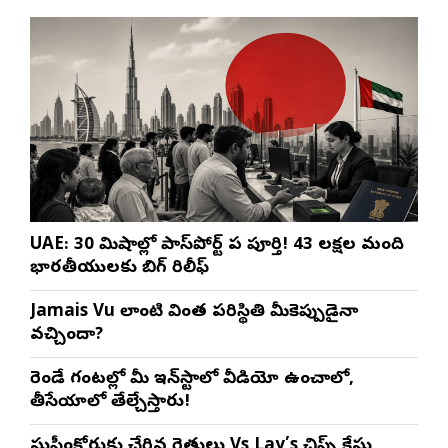
UAE: 30 నిమిషాల్లో పాస్‌పోర్ట్ పని పూర్తి! 43 లక్షల మంది
భారతీయులకు బిగ్ రిలీఫ్
Jamais Vu లాంటి వింత పరిస్థితి మీకెప్పుడైనా
వచ్చిందా?
రెండే గంటల్లో మీ ఇన్‌స్టాలో వీడియో ఉంచాలో,
తీసేయాలో తేల్చేస్తారు!
సుప్రీంకోర్టుకు చేరిన రైతులు Vs Lay’s చిప్స్‌ కేసు,