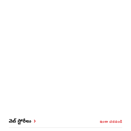
ఇంకా చదవండి
వెబ్ స్టోరీలు