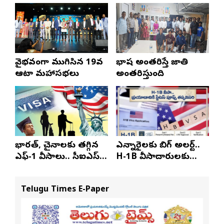
వైభవంగా ముగిసిన 19వ
భాష అంతరిస్తే జాతి
ఆటా మహాసభలు
అంతరిస్తుంది
భారత్, చైనాలకు తగ్గిన
ఎన్నారైలకు బిగ్ అలర్ట్..
ఎఫ్-1 వీసాలు.. సీఐఎస్
H-1B వీసాదారులకు
నివేదిక..!
ప్రయాణ సమయంలో
స్టేటస్ ప్రూఫ్స్ తప్పనిసరి..!
Telugu Times E-Paper