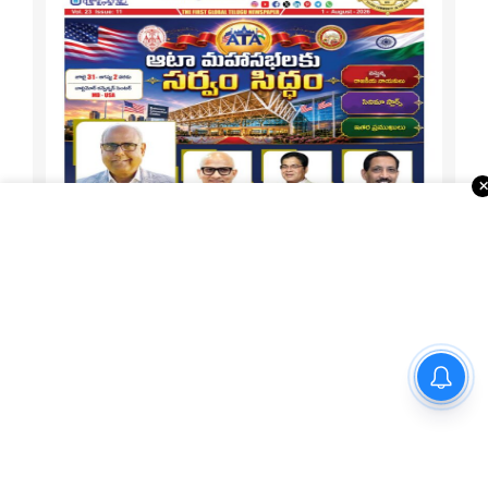
బర్త్ టూరిజం నిలిపివేత రాజ్యాంగ
విరుద్ధం..ఫెడరల్ కోర్టుకు 22
రాష్ట్రాలు..!
1-15 ATA Special