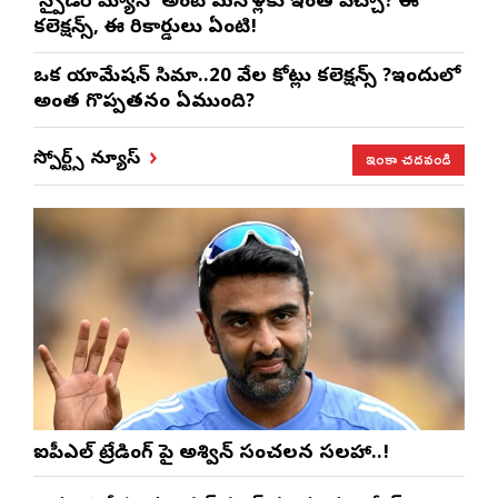
‘స్పైడర్ మ్యాన్’ అంటే మనోళ్లకు ఇంత పిచ్చా? ఈ
కలెక్షన్స్, ఈ రికార్డులు ఏంటి!
ఒక యానిమేషన్ సినిమా..20 వేల కోట్లు కలెక్షన్స్ ?ఇందులో
అంత గొప్పతనం ఏముంది?
ఇంకా చదవండి
స్పోర్ట్స్ న్యూస్
ఐపీఎల్ ట్రేడింగ్ పై అశ్విన్ సంచలన సలహా..!