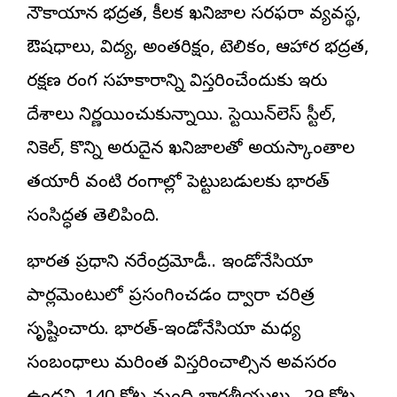
నౌకాయాన భద్రత, కీలక ఖనిజాల సరఫరా వ్యవస్థ,
ఔషధాలు, విద్య, అంతరిక్షం, టెలికం, ఆహార భద్రత,
రక్షణ రంగ సహకారాన్ని విస్తరించేందుకు ఇరు
దేశాలు నిర్ణయించుకున్నాయి. స్టెయిన్‌లెస్‌ స్టీల్,
నికెల్, కొన్ని అరుదైన ఖనిజాలతో అయస్కాంతాల
తయారీ వంటి రంగాల్లో పెట్టుబడులకు భారత్‌
సంసిద్ధత తెలిపింది.
భారత ప్రధాని నరేంద్రమోడీ.. ఇండోనేసియా
పార్లమెంటులో ప్రసంగించడం ద్వారా చరిత్ర
సృష్టించారు. భారత్‌-ఇండోనేసియా మధ్య
సంబంధాలు మరింత విస్తరించాల్సిన అవసరం