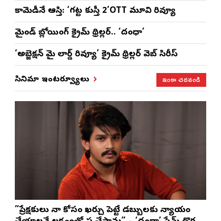
కామెడీనే ఆస్తి: ‘గట్ట కుస్తీ 2’OTT మూవి రివ్యూ
మైండ్ బ్లోయింగ్ క్రైమ్ థ్రిల్లర్.. ‘దంధా’
‘అబ్జెక్ష‌న్ మై లార్డ్ రివ్యూ’ క్రైమ్ థ్రిల్ల‌ర్ వెబ్ సిరీస్
ఇంకా చదవండి
సినిమా ఇంటర్వ్యూలు
”ప్రేక్షకులు నా కోసం ఖర్చు పెట్టే డబ్బులకు న్యాయం