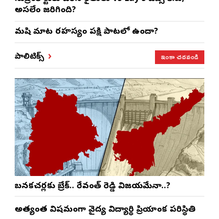
అసలేం జరిగింది?
మనిషి మాట రహస్యం పక్షి పాటలో ఉందా?
ఇంకా చదవండి
పాలిటిక్స్
బనకచర్లకు బ్రేక్.. రేవంత్ రెడ్డి విజయమేనా..?
అత్యంత విషమంగా వైద్య విద్యార్థిని ప్రియాంక పరిస్థితి