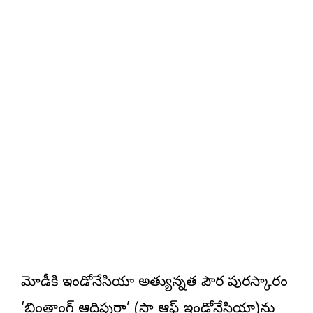
మోడీకి ఇండోనేసియా అత్యున్నత పౌర పురస్కారం
‘బింతాంగ్‌ ఆదిపుర్ణా’ (స్టార్‌ ఆఫ్‌ ఇండోనేసియా)ను