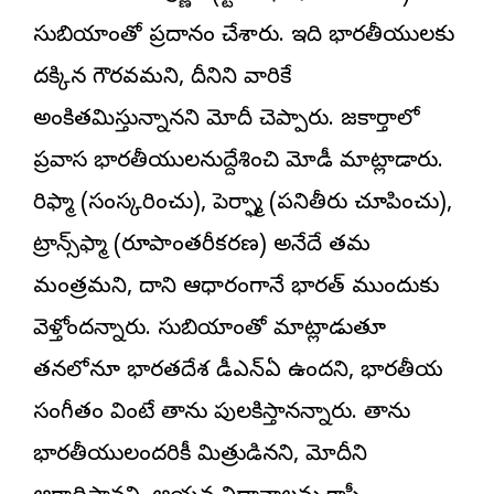
సుబియాంతో ప్రదానం చేశారు. ఇది భారతీయులకు
దక్కిన గౌరవమని, దీనిని వారికే
అంకితమిస్తున్నానని మోదీ చెప్పారు. జకార్తాలో
ప్రవాస భారతీయులనుద్దేశించి మోడీ మాట్లాడారు.
రిఫార్మ్‌ (సంస్కరించు), పెర్ఫార్మ్‌ (పనితీరు చూపించు),
ట్రాన్స్‌ఫార్మ్‌ (రూపాంతరీకరణ) అనేదే తమ
మంత్రమని, దాని ఆధారంగానే భారత్‌ ముందుకు
వెళ్తోందన్నారు. సుబియాంతో మాట్లాడుతూ
తనలోనూ భారతదేశ డీఎన్‌ఏ ఉందని, భారతీయ
సంగీతం వింటే తాను పులకిస్తానన్నారు. తాను
భారతీయులందరికీ మిత్రుడినని, మోదీని