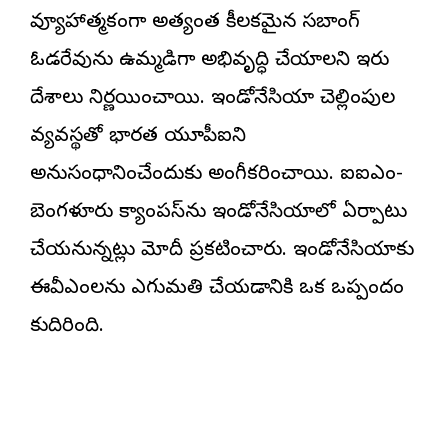
వ్యూహాత్మకంగా అత్యంత కీలకమైన సబాంగ్‌
ఓడరేవును ఉమ్మడిగా అభివృద్ధి చేయాలని ఇరు
దేశాలు నిర్ణయించాయి. ఇండోనేసియా చెల్లింపుల
వ్యవస్థతో భారత యూపీఐని
అనుసంధానించేందుకు అంగీకరించాయి. ఐఐఎం-
బెంగళూరు క్యాంపస్‌ను ఇండోనేసియాలో ఏర్పాటు
చేయనున్నట్లు మోదీ ప్రకటించారు. ఇండోనేసియాకు
ఈవీఎంలను ఎగుమతి చేయడానికి ఒక ఒప్పందం
కుదిరింది.