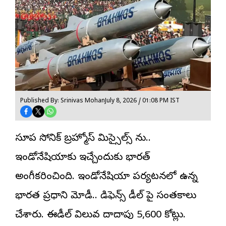
Published By: Srinivas Mohan
July 8, 2026 / 01:08 PM IST
సూపర్ సోనిక్ బ్రహ్మోస్ మిస్సైల్స్ ను..
ఇండోనేషియాకు ఇచ్చేందుకు భారత్
అంగీకరించింది. ఇండోనేషియా పర్యటనలో ఉన్న
భారత ప్రధాని మోడీ.. డిఫెన్స్ డీల్ పై సంతకాలు
చేశారు. ఈడీల్ విలువ దాదాపు 5,600 కోట్లు.