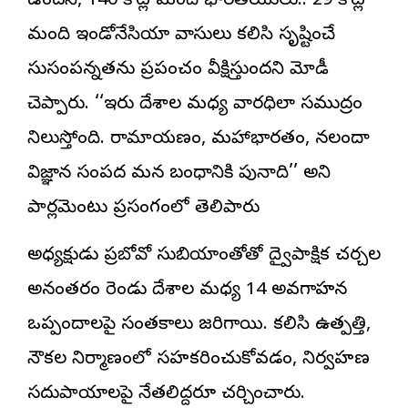
ఉందని, 140 కోట్ల మంది భారతీయులు.. 29 కోట్ల
మంది ఇండోనేసియా వాసులు కలిసి సృష్టించే
సుసంపన్నతను ప్రపంచం వీక్షిస్తుందని మోడీ
చెప్పారు. ‘‘ఇరు దేశాల మధ్య వారధిలా సముద్రం
నిలుస్తోంది. రామాయణం, మహాభారతం, నలందా
విజ్ఞాన సంపద మన బంధానికి పునాది’’ అని
పార్లమెంటు ప్రసంగంలో తెలిపారు
అధ్యక్షుడు ప్రబోవో సుబియాంతోతో ద్వైపాక్షిక చర్చల
అనంతరం రెండు దేశాల మధ్య 14 అవగాహన
ఒప్పందాలపై సంతకాలు జరిగాయి. కలిసి ఉత్పత్తి,
నౌకల నిర్మాణంలో సహకరించుకోవడం, నిర్వహణ
సదుపాయాలపై నేతలిద్దరూ చర్చించారు.