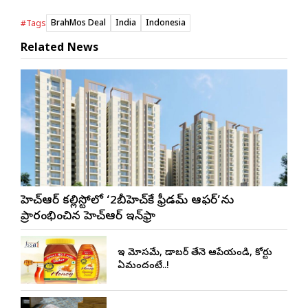
BrahMos Deal
India
Indonesia
#Tags
Related News
జీహెచ్ఆర్ కల్లిస్టోలో ‘2బీహెచ్‌కే ఫ్రీడమ్ ఆఫర్’ను
ప్రారంభించిన జీహెచ్ఆర్ ఇన్‌ఫ్రా
ఇది మోసమే, డాబర్‌ తేనె ఆపేయండి, కోర్టు
ఏమందంటే..!