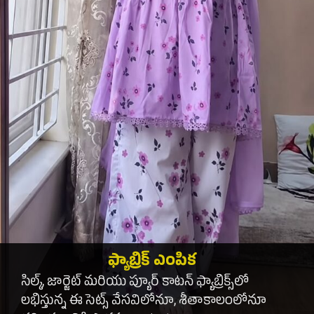
ఫ్యాబ్రిక్ ఎంపిక
సిల్క్, జార్జెట్ మరియు ప్యూర్ కాటన్ ఫ్యాబ్రిక్స్‌లో
లభిస్తున్న ఈ సెట్స్ వేసవిలోనూ, శీతాకాలంలోనూ