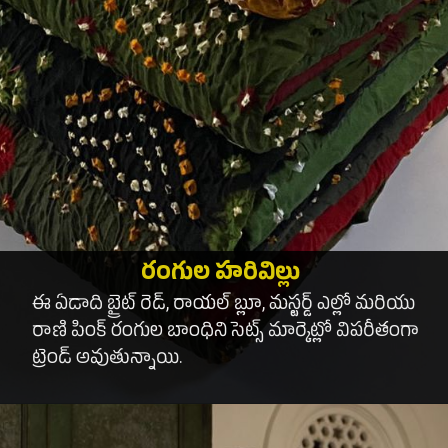
రంగుల హరివిల్లు
ఈ ఏడాది బ్రైట్ రెడ్, రాయల్ బ్లూ, మస్టర్డ్ ఎల్లో మరియు
రాణి పింక్ రంగుల బాంధిని సెట్స్ మార్కెట్లో విపరీతంగా
ట్రెండ్ అవుతున్నాయి.