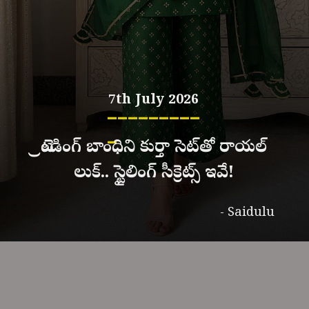
7th July 2026
_________
_
ట్రెండింగ్ బాంధిని కుర్తా సెట్‌తో రాయల్
లుక్.. స్టైలింగ్ సీక్రెట్స్ ఇవే!
- Saidulu