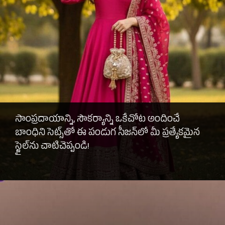
సాంప్రదాయాన్ని, సౌకర్యాన్ని ఒకేచోట అందించే
బాంధిని సెట్స్‌తో ఈ పండుగ సీజన్‌లో మీ ప్రత్యేకమైన
స్టైల్‌ను చాటిచెప్పండి!