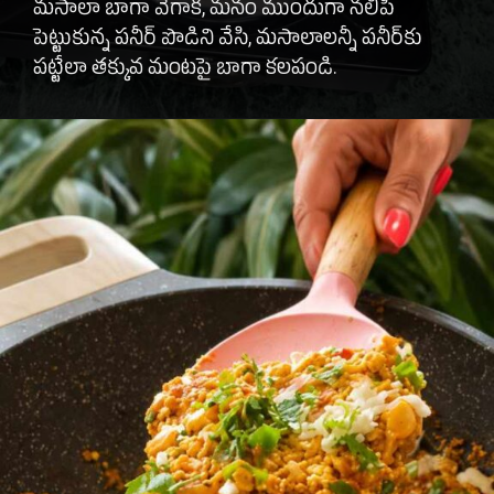
మసాలా బాగా వేగాక, మనం ముందుగా నలిపి
పెట్టుకున్న పనీర్ పొడిని వేసి, మసాలాలన్నీ పనీర్‌కు
పట్టేలా తక్కువ మంటపై బాగా కలపండి.