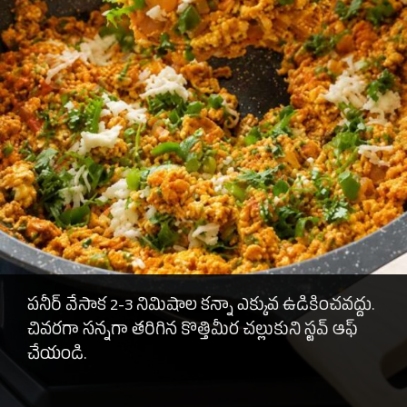
పనీర్ వేసాక 2-3 నిమిషాల కన్నా ఎక్కువ ఉడికించవద్దు.
చివరగా సన్నగా తరిగిన కొత్తిమీర చల్లుకుని స్టవ్ ఆఫ్
చేయండి.