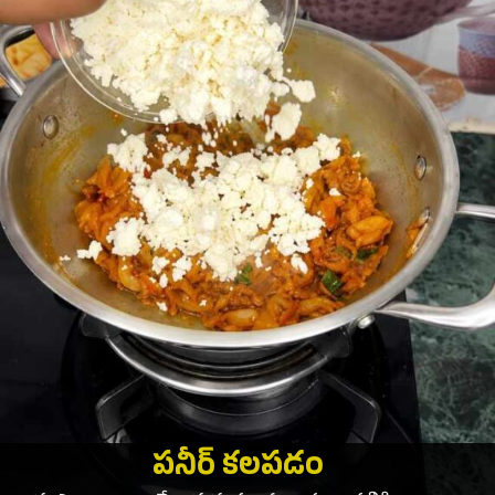
పనీర్ కలపడం