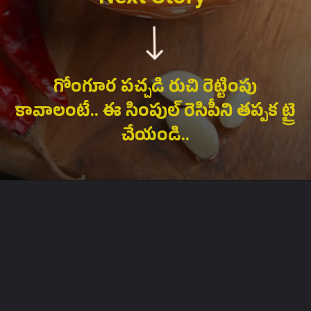
గోంగూర పచ్చడి రుచి రెట్టింపు
కావాలంటే.. ఈ సింపుల్ రెసిపీని తప్పక ట్రై
చేయండి..