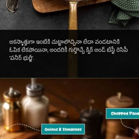
అకస్మాత్తుగా ఇంటికి చుట్టాలొచ్చినా లేదా వండటానికి
ఓపిక లేకపోయినా, అందరికీ గుర్తొచ్చే క్విక్ అండ్ టేస్టీ రెసిపీ
'పనీర్ భుర్జీ'.