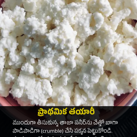
ప్రాథమిక తయారీ
ముందుగా తీసుకున్న తాజా పనీర్‌ను చేత్తో బాగా
పొడిపొడిగా (crumble) చేసి పక్కన పెట్టుకోండి.