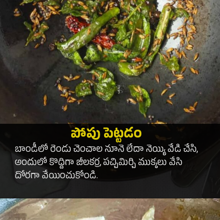
పోపు పెట్టడం
బాండీలో రెండు చెంచాల నూనె లేదా నెయ్యి వేడి చేసి,
అందులో కొద్దిగా జీలకర్ర, పచ్చిమిర్చి ముక్కలు వేసి
దోరగా వేయించుకోండి.