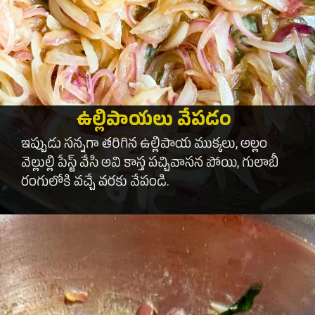
ఉల్లిపాయలు వేపడం
ఇప్పుడు సన్నగా తరిగిన ఉల్లిపాయ ముక్కలు, అల్లం
వెల్లుల్లి పేస్ట్ వేసి అవి కాస్త పచ్చివాసన పోయి, గులాబీ
రంగులోకి వచ్చే వరకు వేపండి.