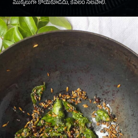
ముక్కలుగా కోయకూడదు, కేవలం నలపాలి.