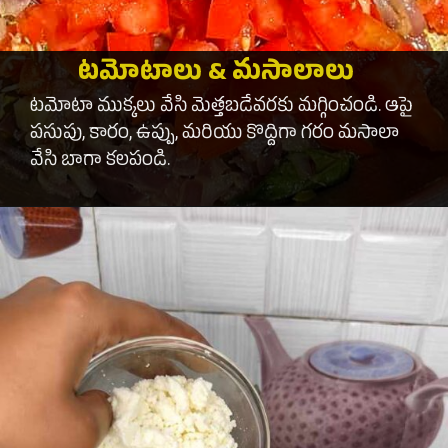
టమోటాలు & మసాలాలు
టమోటా ముక్కలు వేసి మెత్తబడేవరకు మగ్గించండి. ఆపై
పసుపు, కారం, ఉప్పు, మరియు కొద్దిగా గరం మసాలా
వేసి బాగా కలపండి.