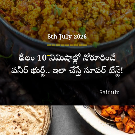
8th July 2026
_________
_
కేవలం 10 నిమిషాల్లో నోరూరించే
పనీర్ భుర్జీ.. ఇలా చేస్తే సూపర్ టేస్ట్!
- Saidulu