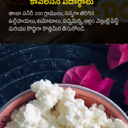
కావలసిన పదార్థాలు
తాజా పనీర్ 200 గ్రాములు, సన్నగా తరిగిన
ఉల్లిపాయలు, టమోటాలు, పచ్చిమిర్చి, అల్లం వెల్లుల్లి పేస్ట్
మరియు కొద్దిగా కొత్తిమీర తీసుకోండి.