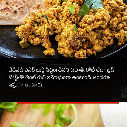
వేడివేడి పనీర్ భుర్జీ సిద్ధం! దీనిని చపాతీ, రోటీ లేదా బ్రెడ్
టోస్ట్‌తో తింటే రుచి అమోఘంగా ఉంటుంది. అందరూ
ఇష్టంగా తింటారు.