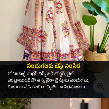
పండుగలకు బెస్ట్
ఎంపిక
గోటా పట్టి, మిర్రర్ వర్క్, జరీ బోర్డర్, లైట్
ఎంబ్రాయిడరీతో ఉన్న నైరా డ్రెస్సులు పండుగలు,
కుటుంబ వేడుకలకు అద్భుతంగా సరిపోతాయి.