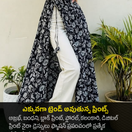
ఎక్కువగా ట్రెండ్ అవుతున్న ప్రింట్స్
అజ్రఖ్, బంధని, బ్లాక్ ప్రింట్, ఫ్లోరల్, కలంకారి, డిజిటల్
ప్రింట్ నైరా డ్రెస్సులు ఫ్యాషన్ ప్రపంచంలో ప్రత్యేక