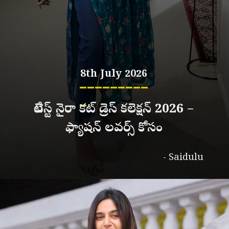
8th July 2026
_________
_
లేటెస్ట్ నైరా కట్ డ్రెస్ కలెక్షన్ 2026 –
ఫ్యాషన్ లవర్స్ కోసం
- Saidulu