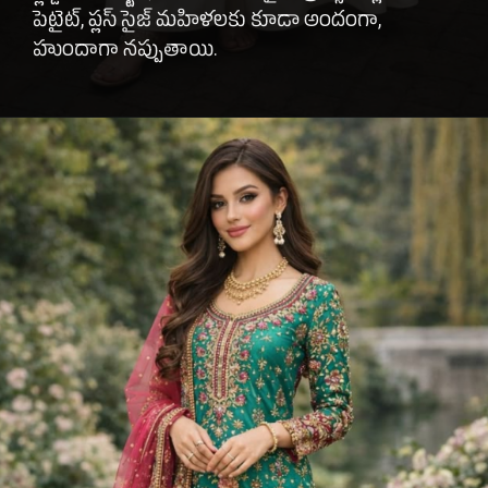
పెటైట్, ప్లస్ సైజ్ మహిళలకు కూడా అందంగా,
హుందాగా నప్పుతాయి.