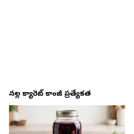
నల్ల క్యారెట్ కాంజీ ప్రత్యేకత