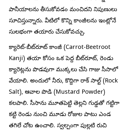
పానీయాలను తీసుకోవడం మంచిదని నిపుణులు
సూచిస్తున్నారు. వీటిలో కొన్ని కాంజీలను ఇంట్లోనే
సులభంగా తయారు చేసుకోవచ్చు.
క్యారెట్-బీట్‌రూట్ కాంజీ (Carrot-Beetroot
Kanji) తయారీ కోసం ఒక పెద్ద బీట్‌రూట్, రెండు
క్యారెట్లను పొడవుగా ముక్కలు చేసి గాజు సీసాలో
వేయాలి. అందులో నీరు, కొద్దిగా రాక్ సాల్ట్ (Rock
Salt), ఆవాల పొడి (Mustard Powder)
కలపాలి. సీసాను మూతపెట్టి తెల్లని గుడ్డతో గట్టిగా
కట్టి రెండు నుంచి మూడు రోజుల పాటు ఎండ
తగిలే చోట ఉంచాలి. స్వల్పంగా పుల్లటి రుచి