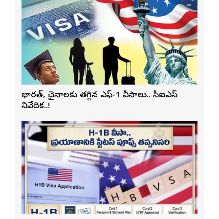
భారత్, చైనాలకు తగ్గిన ఎఫ్-1 వీసాలు.. సీఐఎస్
నివేదిక..!