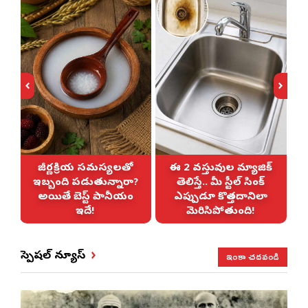
జీర్ణక్రియ సమస్యలతో
ఈ 2 వస్తువుల మ్యాజిక్
ఇబ్బంది పడుతున్నారా?
తెలిస్తే.. మీ స్టీల్ సింక్
అయితే బెస్ట్ పానీయం
ఎప్పుడూ కొత్తదానిలా
ఇదే!
మెరిసిపోతుంది!
ఇంకా చదవండి
స్పెషల్ న్యూస్