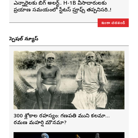
ఎన్నారైలకు బిగ్ అలర్ట్.. H-1B వీసాదారులకు
ప్రయాణ సమయంలో స్టేటస్ ప్రూఫ్స్ తప్పనిసరి..!
ఇంకా చదవండి
స్పెషల్ న్యూస్
300 శ్లోకాల రహస్యం: గణపతి ముని కలమా…
రమణ మహర్షి మౌనమా?