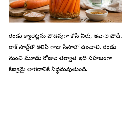
రెండు క్యారెట్లను పొడవుగా కోసి నీరు, ఆవాల పొడి,
రాక్ సాల్ట్‌తో కలిపి గాజు సీసాలో ఉంచాలి. రెండు
నుంచి మూడు రోజుల తర్వాత ఇది సహజంగా
కిణ్వమై తాగడానికి సిద్ధమవుతుంది.