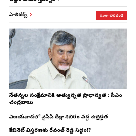
ఇంకా చదవండి
పాలిటిక్స్
నేతన్నల సంక్షేమానికి అత్యున్నత ప్రాధాన్యత : సీఎం
చంద్రబాబు
విజయవాడలో వైసీపీ దీక్షా శిబిరం వద్ద ఉద్రిక్తత
కేబినెట్ విస్తరణకు రేవంత్ రెడ్డి సిద్ధం!?