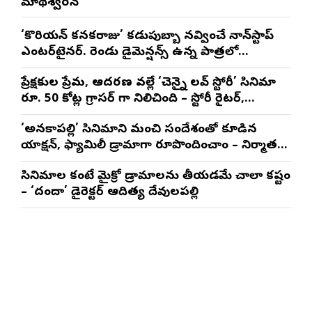
మాథేశ్వరన్
‘కొరియన్ కనకరాజు’ కడుపుబ్బా నవ్వించే నాన్‌స్టాప్
ఎంటర్‌టైనర్. రెండు డైమెన్షన్స్ ఉన్న పాత్రలో
నటించడం చాలా సంతృప్తినిచ్చింది : వరుణ్ తేజ్
ప్రేక్షకుల ప్రేమ, ఆదరణ వల్లే ‘చెన్నై లవ్ స్టోరీ’ సినిమా
రూ. 50 కోట్ల గ్రాసర్ గా నిలిచింది – స్టోరీ రైటర్,
ప్రొడ్యూసర్ సాయి రాజేష్
‘అనకాపల్లి’ సినిమాని మంచి సందేశంతో కూడిన
యాక్షన్, ఫ్యామిలీ డ్రామాగా రూపొందించాం – నిర్మాతలు
త్రినాథరావు నక్కిన, కాండ్రేగుల నాయుడు
సినిమాల కంటే మైక్రో డ్రామాలను తీయడమే చాలా కష్టం
– ‘దందా’ డైరెక్ట‌ర్ ఆదిత్య దేవులపల్లి