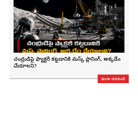
చంద్రుడిపై ఫ్యాక్టరీ కట్టడానికి మస్క్ ప్లానింగ్, అక్కడేం
చేయాలని?
ఇంకా చదవండి