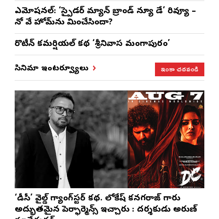
ఎమోష‌న‌ల్‌: ‘స్పైడర్ మ్యాన్ బ్రాండ్ న్యూ డే’ రివ్యూ –
నో వే హోమ్‌ను మించేసిందా?
రొటీన్‌ కమర్షియల్‌ కథ ‘శ్రీనివాస మంగాపురం’
ఇంకా చదవండి
సినిమా ఇంటర్వ్యూలు
‘డీసీ’ వైల్డ్ గ్యాంగ్‌స్టర్ కథ. లోకేష్ కనగరాజ్ గారు
అద్భుతమైన పెర్ఫార్మెన్స్ ఇచ్చారు : దర్శకుడు అరుణ్