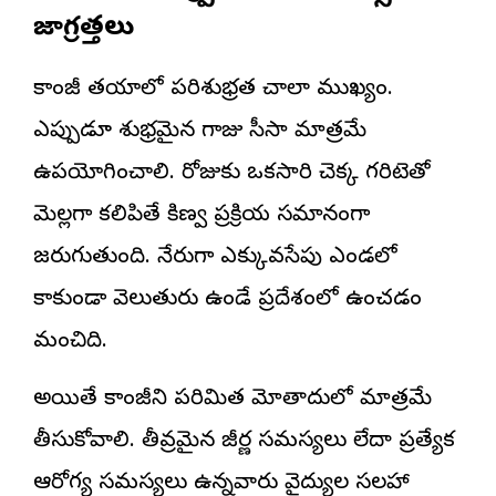
జాగ్రత్తలు
కాంజీ తయారీలో పరిశుభ్రత చాలా ముఖ్యం.
ఎప్పుడూ శుభ్రమైన గాజు సీసా మాత్రమే
ఉపయోగించాలి. రోజుకు ఒకసారి చెక్క గరిటెతో
మెల్లగా కలిపితే కిణ్వ ప్రక్రియ సమానంగా
జరుగుతుంది. నేరుగా ఎక్కువసేపు ఎండలో
కాకుండా వెలుతురు ఉండే ప్రదేశంలో ఉంచడం
మంచిది.
అయితే కాంజీని పరిమిత మోతాదులో మాత్రమే
తీసుకోవాలి. తీవ్రమైన జీర్ణ సమస్యలు లేదా ప్రత్యేక
ఆరోగ్య సమస్యలు ఉన్నవారు వైద్యుల సలహా