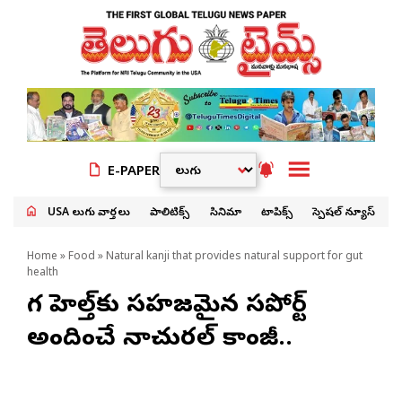
E-PAPER
USA తెలుగు వార్తలు
పాలిటిక్స్
సినిమా
టాపిక్స్
స్పెషల్ న్యూస్
Home
»
Food
» Natural kanji that provides natural support for gut
health
గట్ హెల్త్‌కు సహజమైన సపోర్ట్
అందించే నాచురల్ కాంజీ..