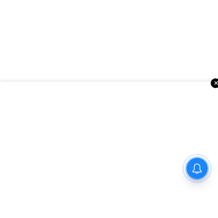
300 శ్లోకాల రహస్యం: గణపతి
ముని కలమా… రమణ మహర్షి
మౌనమా?
ఇంకా చదవండి
అమెరికాలో సినిమా వార్తలు