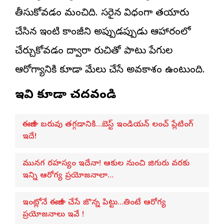
తీసుకోవడం మంచిది. సరైన విధంగా తయారు
చేసిన ఇంటి కాంజీని అప్పుడప్పుడు ఆహారంలో
చేర్చుకోవడం ద్వారా రుచితో పాటు పేగుల
ఆరోగ్యానికి కూడా మేలు చేసే అవకాశం ఉంటుంది.
ఇవి కూడా చదవండి
ఈజీగా బరువు తగ్గడానికి…బెస్ట్ ఇండియన్ లంచ్ ప్లేటింగ్
ఇదే!
మునగ రహస్యం ఇదేనా! ఆకుల నుంచి జిగురు వరకు
ఇన్ని ఆరోగ్య ప్రయోజనాలా…
ఇంట్లోనే ఈజీగా చేసే జొన్న పిట్టు…తింటే ఆరోగ్య
ప్రయోజనాలు ఇవే !