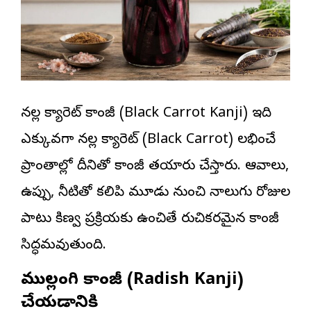
నల్ల క్యారెట్ కాంజీ (Black Carrot Kanji) ఇది
ఎక్కువగా నల్ల క్యారెట్ (Black Carrot) లభించే
ప్రాంతాల్లో దీనితో కాంజీ తయారు చేస్తారు. ఆవాలు,
ఉప్పు, నీటితో కలిపి మూడు నుంచి నాలుగు రోజుల
పాటు కిణ్వ ప్రక్రియకు ఉంచితే రుచికరమైన కాంజీ
సిద్ధమవుతుంది.
ముల్లంగి కాంజీ (Radish Kanji)
చేయడానికి