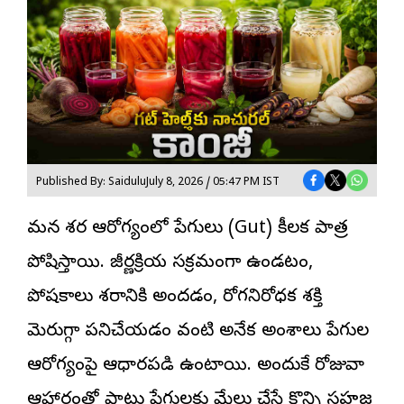
Published By: Saidulu
July 8, 2026 / 05:47 PM IST
మన శరీర ఆరోగ్యంలో పేగులు (Gut) కీలక పాత్ర
పోషిస్తాయి. జీర్ణక్రియ సక్రమంగా ఉండటం,
పోషకాలు శరీరానికి అందడం, రోగనిరోధక శక్తి
మెరుగ్గా పనిచేయడం వంటి అనేక అంశాలు పేగుల
ఆరోగ్యంపై ఆధారపడి ఉంటాయి. అందుకే రోజువారీ
ఆహారంతో పాటు పేగులకు మేలు చేసే కొన్ని సహజ