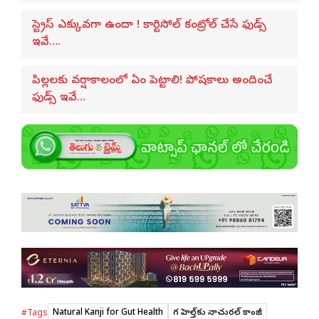
స్ట్రెస్ ఎక్కువగా ఉందా ! కార్టిసోల్ కంట్రోల్ చేసే ఫుడ్స్
ఇవే….
పిల్లలకు వర్షాకాలంలో ఏం పెట్టాలి! పోషకాలు అందించే
ఫుడ్స్ ఇవే…
Natural Kanji for Gut Health
గట్ హెల్త్‌కు నాచురల్ కాంజీ
#Tags