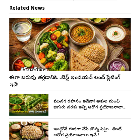
Related News
ఈజీగా బరువు తగ్గడానికి…బెస్ట్ ఇండియన్ లంచ్ ప్లేటింగ్
ఇదే!
మునగ రహస్యం ఇదేనా! ఆకుల నుంచి
జిగురు వరకు ఇన్ని ఆరోగ్య ప్రయోజనాలా…
ఇంట్లోనే ఈజీగా చేసే జొన్న పిట్టు…తింటే
ఆరోగ్య ప్రయోజనాలు ఇవే !