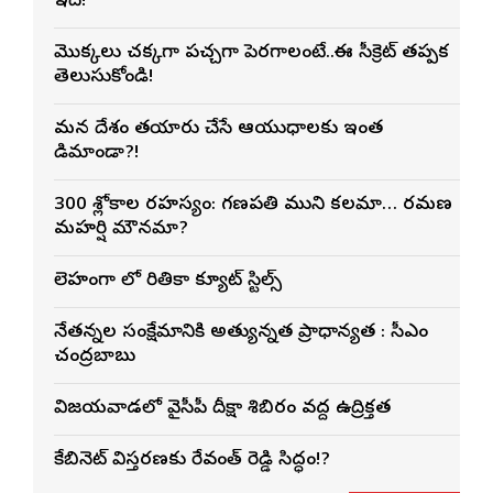
ఇదే!
మొక్కలు చక్కగా పచ్చగా పెరగాలంటే..ఈ సీక్రెట్ తప్పక
తెలుసుకోండి!
మన దేశం తయారు చేసే ఆయుధాలకు ఇంత
డిమాండా?!
300 శ్లోకాల రహస్యం: గణపతి ముని కలమా… రమణ
మహర్షి మౌనమా?
లెహంగా లో రితికా క్యూట్ స్టిల్స్
నేతన్నల సంక్షేమానికి అత్యున్నత ప్రాధాన్యత : సీఎం
చంద్రబాబు
విజయవాడలో వైసీపీ దీక్షా శిబిరం వద్ద ఉద్రిక్తత
కేబినెట్ విస్తరణకు రేవంత్ రెడ్డి సిద్ధం!?