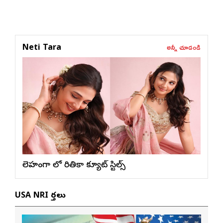
అన్నీ చూడండి
Neti Tara
లెహంగా లో రితికా క్యూట్ స్టిల్స్
USA NRI వార్తలు