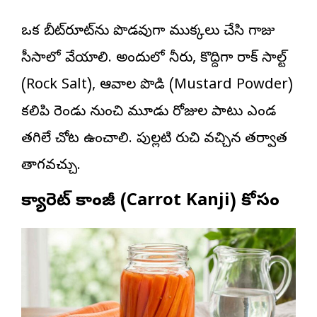
ఒక బీట్‌రూట్‌ను పొడవుగా ముక్కలు చేసి గాజు
సీసాలో వేయాలి. అందులో నీరు, కొద్దిగా రాక్ సాల్ట్
(Rock Salt), ఆవాల పొడి (Mustard Powder)
కలిపి రెండు నుంచి మూడు రోజుల పాటు ఎండ
తగిలే చోట ఉంచాలి. పుల్లటి రుచి వచ్చిన తర్వాత
తాగవచ్చు.
క్యారెట్ కాంజీ (Carrot Kanji) కోసం