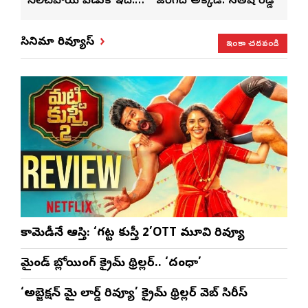
ట్టి
నిలిచిపోయే వేడుక ఇది:
జరిగేది అక్కడే: సతీష్ రెడ్డి
చేస్త
శ్రీధర్ బానాల
ఇంకా చదవండి
సినిమా రివ్యూస్
కామెడీనే ఆస్తి: ‘గట్ట కుస్తీ 2’OTT మూవి రివ్యూ
మైండ్ బ్లోయింగ్ క్రైమ్ థ్రిల్లర్.. ‘దంధా’
‘అబ్జెక్ష‌న్ మై లార్డ్ రివ్యూ’ క్రైమ్ థ్రిల్ల‌ర్ వెబ్ సిరీస్