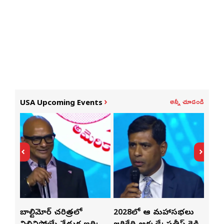
అన్నీ చూడండి
USA Upcoming Events
్‌లతో
బాల్టిమోర్ చరిత్రలో
2028లో ఆటా మహాసభలు
తెలు