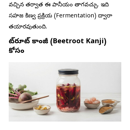
వచ్చిన తర్వాత ఈ పానీయం తాగవచ్చు. ఇది
సహజ కిణ్వ ప్రక్రియ (Fermentation) ద్వారా
తయారవుతుంది.
బీట్‌రూట్ కాంజీ (Beetroot Kanji)
కోసం