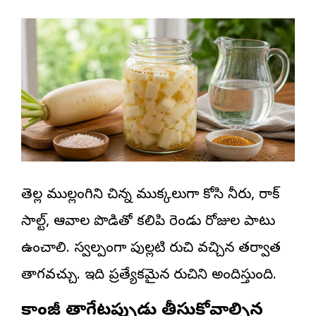
తెల్ల ముల్లంగిని చిన్న ముక్కలుగా కోసి నీరు, రాక్
సాల్ట్, ఆవాల పొడితో కలిపి రెండు రోజుల పాటు
ఉంచాలి. స్వల్పంగా పుల్లటి రుచి వచ్చిన తర్వాత
తాగవచ్చు. ఇది ప్రత్యేకమైన రుచిని అందిస్తుంది.
కాంజీ తాగేటప్పుడు తీసుకోవాల్సిన