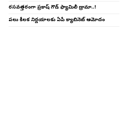
రసవత్తరంగా ప్రకాష్ గౌడ్ ఫ్యామిలీ డ్రామా..!
పలు కీలక నిర్ణయాలకు ఏపీ క్యాబినెట్ ఆమోదం