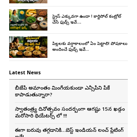
స్ట్రెస్ ఎక్కువగా ఉందా ! కార్టిసోల్ కంట్రోల్
చేసే ఫుడ్స్ ఇవే….
పిల్లలకు వర్షాకాలంలో ఏం పెట్టాలి! పోషకాలు
అందించే ఫుడ్స్ ఇవే…
Latest News
బీజేపీ అమాంతం మింగేయకుండా ఎన్సీపీని పీకే
కాపాడుతున్నారా?
స్వాతంత్ర్య దినోత్సవం సందర్బంగా ఆగష్టు 15న ఖడ్గం
మరోసారి థియేటర్స్ లో !!!
ఈజీగా బరువు తగ్గడానికి…బెస్ట్ ఇండియన్ లంచ్ ప్లేటింగ్