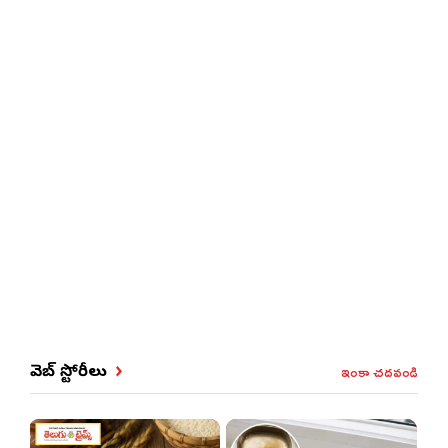
ఇంకా చదవండి
వెబ్ స్టోరీలు