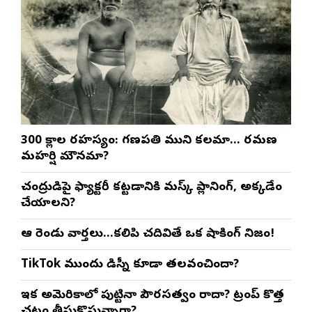
300 శ్లోకాల రహస్యం: గణపతి ముని కలమా… రమణ
మహర్షి మౌనమా?
చంద్రుడిపై ఫ్యాక్టరీ కట్టడానికి మస్క్ ప్లానింగ్, అక్కడేం
చేయాలని?
ఆ రెండు వార్తలు…కలిపి చదివితే ఒక షాకింగ్ నిజం!
TikTok ముందు డిస్నీ కూడా తలవంచిందా?
ఇక అమెరికాలో పుట్టినా పౌరసత్వం రాదా? ట్రంప్ కొత్త
చట్టం తీసుకొస్తున్నారా?