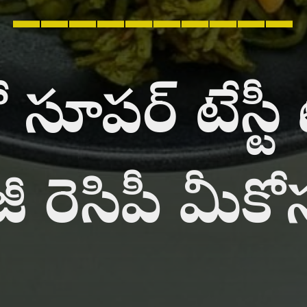
సూపర్ టేస్టీ పా
ీ రెసిపీ మీకో