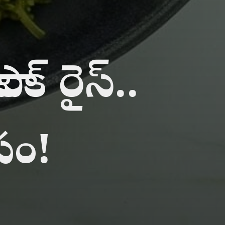
లక్ రైస్..
సం!