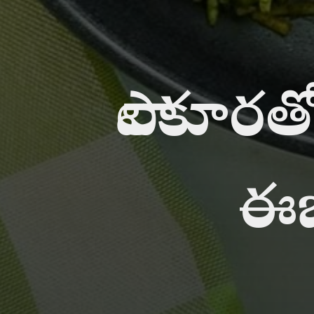
పాలకూరతో 
ఈజ