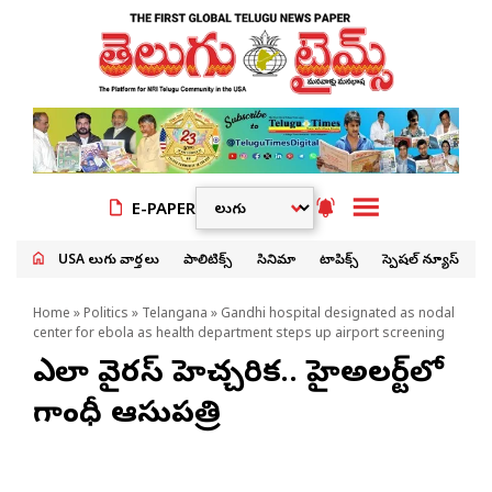
E-PAPER
USA తెలుగు వార్తలు
పాలిటిక్స్
సినిమా
టాపిక్స్
స్పెషల్ న్యూస్
Home
»
Politics
»
Telangana
» Gandhi hospital designated as nodal
center for ebola as health department steps up airport screening
ఎబోలా వైరస్ హెచ్చరిక.. హైఅలర్ట్‌లో
గాంధీ ఆసుపత్రి