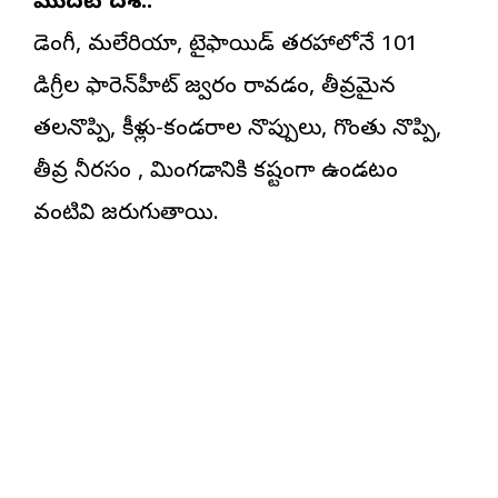
మొదటి దశ..
డెంగీ, మలేరియా, టైఫాయిడ్ తరహాలోనే 101
డిగ్రీల ఫారెన్‌హీట్ జ్వరం రావడం, తీవ్రమైన
తలనొప్పి, కీళ్లు-కండరాల నొప్పులు, గొంతు నొప్పి,
తీవ్ర నీరసం , మింగడానికి కష్టంగా ఉండటం
వంటివి జరుగుతాయి.