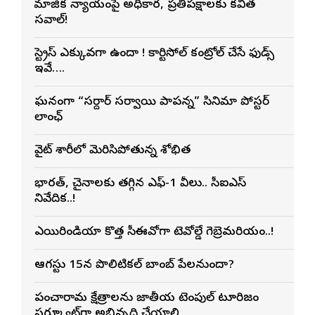
సామాజిక న్యాయంపై అధికార, ప్రతిపక్షాలకు కవిత
సవాల్!
స్ట్రెస్ ఎక్కువగా ఉందా ! కార్టిసోల్ కంట్రోల్ చేసే ఫుడ్స్
ఇవే….
ఘనంగా “సర్దార్ సర్వాయి పాపన్న” సినిమా పోస్టర్
లాంఛ్
వైట్ శారీలో మెరిసిపోతున్న శోభిత
భారత్, చైనాలకు తగ్గిన ఎఫ్-1 వీసాలు.. సీఐఎస్
నివేదిక..!
ఎయిరిండియా కొత్త సీఈవోగా టెవోల్డే గెబ్రెమరియం..!
ఆగస్టు 15న పొలిటికల్ బాంబ్ పేలనుందా?
పంచారామ క్షేత్రాలను జాతీయ టెంపుల్ టూరిజం
సర్క్యూట్‌గా అభివృద్ధి చేయాలి