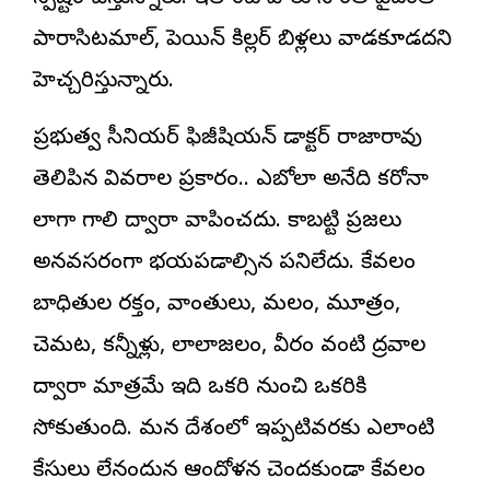
పారాసిటమాల్, పెయిన్ కిల్లర్ బిళ్లలు వాడకూడదని
హెచ్చరిస్తున్నారు.
ప్రభుత్వ సీనియర్ ఫిజీషియన్ డాక్టర్ రాజారావు
తెలిపిన వివరాల ప్రకారం.. ఎబోలా అనేది కరోనా
లాగా గాలి ద్వారా వ్యాపించదు. కాబట్టి ప్రజలు
అనవసరంగా భయపడాల్సిన పనిలేదు. కేవలం
బాధితుల రక్తం, వాంతులు, మలం, మూత్రం,
చెమట, కన్నీళ్లు, లాలాజలం, వీర్యం వంటి ద్రవాల
ద్వారా మాత్రమే ఇది ఒకరి నుంచి ఒకరికి
సోకుతుంది. మన దేశంలో ఇప్పటివరకు ఎలాంటి
కేసులు లేనందున ఆందోళన చెందకుండా కేవలం