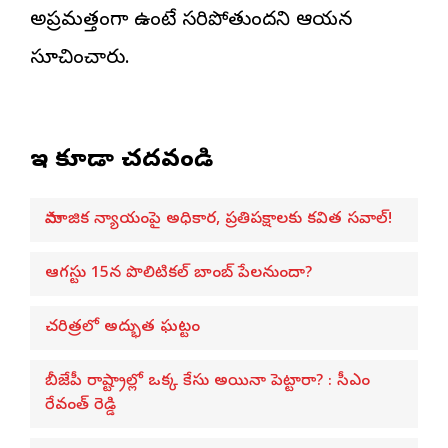
అప్రమత్తంగా ఉంటే సరిపోతుందని ఆయన
సూచించారు.
ఇవి కూడా చదవండి
సామాజిక న్యాయంపై అధికార, ప్రతిపక్షాలకు కవిత సవాల్!
ఆగస్టు 15న పొలిటికల్ బాంబ్ పేలనుందా?
చరిత్రలో అద్భుత ఘట్టం
బీజేపీ రాష్ట్రాల్లో ఒక్క కేసు అయినా పెట్టారా? : సీఎం
రేవంత్ రెడ్డి