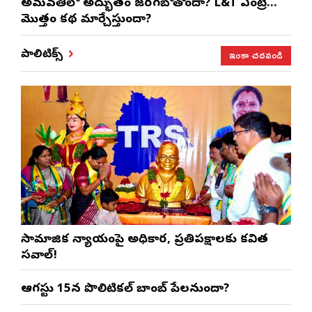
అమరావతిలో అద్భుతం జరగబోతోందా? L&T ఎంట్రీ…
మొత్తం కథ మార్చేస్తుందా?
ఇంకా చదవండి
పాలిటిక్స్
సామాజిక న్యాయంపై అధికార, ప్రతిపక్షాలకు కవిత
సవాల్!
ఆగస్టు 15న పొలిటికల్ బాంబ్ పేలనుందా?