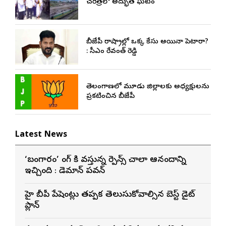
చరిత్రలో అద్భుత ఘట్టం
బీజేపీ రాష్ట్రాల్లో ఒక్క కేసు అయినా పెట్టారా?
: సీఎం రేవంత్ రెడ్డి
తెలంగాణలో మూడు జిల్లాలకు అధ్యక్షులను
ప్రకటించిన బీజేపీ
Latest News
‘బంగారం’ సాంగ్ కి వస్తున్న రెస్పాన్స్ చాలా ఆనందాన్ని
ఇచ్చింది : డెమాన్ పవన్
హై బీపీ పేషెంట్లు తప్పక తెలుసుకోవాల్సిన బెస్ట్ డైట్
ప్లాన్