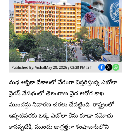
Published By: Vishal
May 28, 2026 / 03:25 PM IST
మధ్య ఆఫ్రికా దేశాలలో వేగంగా విస్తరిస్తున్న
ఎబోలా
వైరస్
నేపథ్యంలో తెలంగాణ వైద్య ఆరోగ్య శాఖ
ముందస్తు నివారణ చర్యలు చేపట్టింది. రాష్ట్రంలో
ఇప్పటివరకు ఒక్క ఎబోలా కేసు కూడా నమోదు
కానప్పటికీ, ముందు జాగ్రత్తగా శంషాబాద్‌లోని