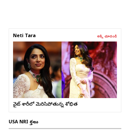
అన్నీ చూడండి
Neti Tara
వైట్ శారీలో మెరిసిపోతున్న శోభిత
USA NRI వార్తలు