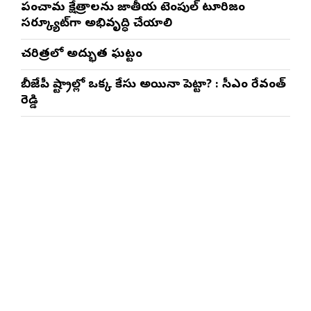
పంచారామ క్షేత్రాలను జాతీయ టెంపుల్ టూరిజం
సర్క్యూట్‌గా అభివృద్ధి చేయాలి
చరిత్రలో అద్భుత ఘట్టం
బీజేపీ రాష్ట్రాల్లో ఒక్క కేసు అయినా పెట్టారా? : సీఎం రేవంత్
రెడ్డి