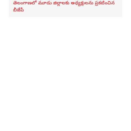
తెలంగాణలో మూడు జిల్లాలకు అధ్యక్షులను ప్రకటించిన
బీజేపీ