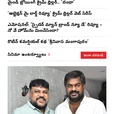
మైండ్ బ్లోయింగ్ క్రైమ్ థ్రిల్లర్.. ‘దంధా’
‘అబ్జెక్ష‌న్ మై లార్డ్ రివ్యూ’ క్రైమ్ థ్రిల్ల‌ర్ వెబ్ సిరీస్
ఎమోష‌న‌ల్‌: ‘స్పైడర్ మ్యాన్ బ్రాండ్ న్యూ డే’ రివ్యూ –
నో వే హోమ్‌ను మించేసిందా?
రొటీన్‌ కమర్షియల్‌ కథ ‘శ్రీనివాస మంగాపురం’
ఇంకా చదవండి
సినిమా ఇంటర్వ్యూలు