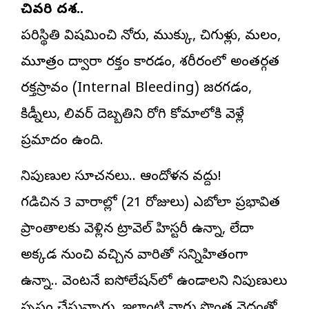
చివరి దశ..
పరిస్థితి విషమించి నోరు, ముక్కు, చిగుళ్లు, మలం,
మూత్రం ద్వారా రక్తం కారడం, శరీరంలో అంతర్గత
రక్తస్రావం (Internal Bleeding) జరగడం,
కిడ్నీలు, లివర్ దెబ్బతిని రోగి కోమాలోకి వెళ్లే
ప్రమాదం ఉంది.
నిపుణుల సూచనలు.. ఆందోళన వద్దు!
గడిచిన 3 వారాల్లో (21 రోజులు) ఎబోలా ప్రభావిత
ప్రాంతాలకు వెళ్లిన ట్రావెల్ హిస్టరీ ఉన్నా, లేదా
అక్కడ నుంచి వచ్చిన వారితో సన్నిహితంగా
ఉన్నా.. వెంటనే ఐసోలేషన్‌లో ఉండాలని నిపుణులు
స్పష్టం చేస్తున్నారు. ఇలాంటి వారు సొంత వైద్యంతో