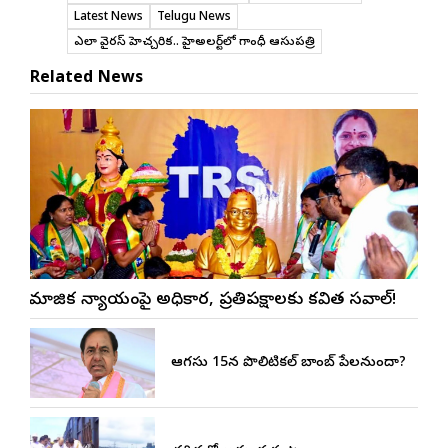
Latest News
Telugu News
ఎబోలా వైరస్ హెచ్చరిక.. హైఅలర్ట్‌లో గాంధీ ఆసుపత్రి
Related News
సామాజిక న్యాయంపై అధికార, ప్రతిపక్షాలకు కవిత సవాల్!
ఆగస్టు 15న పొలిటికల్ బాంబ్ పేలనుందా?