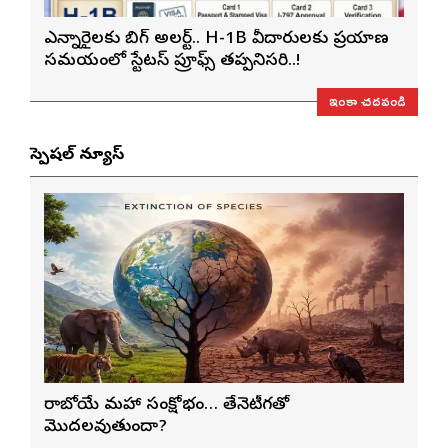
ఎన్నారైలకు బిగ్ అలర్ట్.. H-1B వీసాదారులకు ప్రయాణ
సమయంలో స్టేటస్ ప్రూఫ్స్ తప్పనిసరి..!
ఇంకా చదవండి
స్పెషల్ న్యూస్
రాబోయే మహా సంక్షోభం… తేనెటీగతో
మొదలవుతుందా?