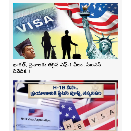
భారత్, చైనాలకు తగ్గిన ఎఫ్-1 వీసాలు.. సీఐఎస్
నివేదిక..!