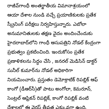
రాజీవ్‌గాంధీ అంతర్జాతీయ విమానాశ్రయంలో
ఆయా దేశాల నుండి వచ్చే ప్రయాణికులకు ప్రత్యేక
స్క్రీనింగ్ పరీక్షలు నిర్వహిస్తున్నారు. ఎబోలా
అనుమానితులకు తక్షణ వైద్యం అందించేందుకు
హైదరాబాద్‌లోని గాంధీ ఆసుపత్రిని నోడల్ కేంద్రంగా
ప్రభుత్వం ప్రకటించింది. ఇందుకోసం ప్రత్యేక
ప్రణాళికలను సిద్ధం చేసి , జనరల్ మెడిసిన్ డాక్టర్
సునీల్ కుమార్‌ను నోడల్ అధికారిగా
నియమించారు. ప్రస్తుతం డెమోక్రాటిక్ రిపబ్లిక్ ఆఫ్
కాంగో (డీఆర్‌సీ)తో పాటు అంగోలా, కెమరూన్,
సెంట్రల్ ఆఫ్రికన్ రిపబ్లిక్, కాంగో రిపబ్లిక్ వంటి
దేశాలలో ఈ వైరస్ తీవ్రత ఎక్కువగా ఉంది.