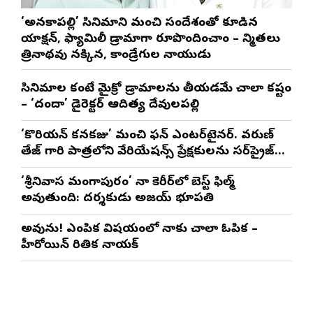
‘అనకాపల్లి’ సినిమాని మంచి సందేశంతో కూడిన
యాక్షన్, ఫ్యామిలీ డ్రామాగా రూపొందించాం – నిర్మాతలు
త్రినాథరావు నక్కిన, కాండ్రేగుల నాయుడు
సినిమాల కంటే మైక్రో డ్రామాలను తీయడమే చాలా కష్టం
– ‘దందా’ డైరెక్ట‌ర్ ఆదిత్య దేవులపల్లి
‘కొరియన్ కనకరాజు’ మంచి ఫన్ ఎంటర్‌టైనర్. వరుణ్
తేజ్ గారి పాత్రలోని వేరియేషన్స్ ప్రేక్షకులను సర్‌ప్రైజ్
చేస్తాయి : దర్శకుడు మేర్లపాక గాంధీ
‘శ్రీనివాస మంగాపురం’ నా కెరీర్‌లో బెస్ట్ ఫిల్మ్
అవుతుంది: దర్శకుడు అజయ్ భూపతి
అవును! ఎంపిక విషయంలో నాకు చాలా ఓపిక –
హీరోయిన్ రితిక నాయక్