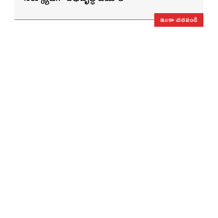
ఇంకా చదవండి