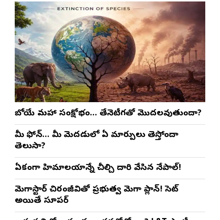
రాబోయే మహా సంక్షోభం… తేనెటీగతో మొదలవుతుందా?
మీ ఫోన్… మీ మెదడులో ఏ మార్పులు తెస్తోందా
తెలుసా?
ఏకంగా హిమాలయాన్నే చీల్చి దారి వేసిన నేపాల్!
మెగాస్టార్ చిరంజీవితో ప్రభుత్వ మెగా ప్లాన్! సెట్
అయితే సూపర్