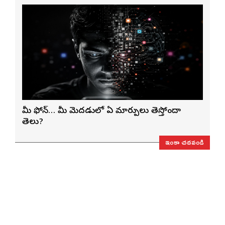
మీ ఫోన్… మీ మెదడులో ఏ మార్పులు తెస్తోందా
తెలుసా?
ఇంకా చదవండి