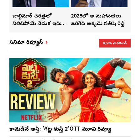
్‌లతో
బాల్టిమోర్ చరిత్రలో
2028లో ఆటా మహాసభలు
తెలు
ట్టి
నిలిచిపోయే వేడుక ఇది:
జరిగేది అక్కడే: సతీష్ రెడ్డి
చేస్త
శ్రీధర్ బానాల
ఇంకా చదవండి
సినిమా రివ్యూస్
కామెడీనే ఆస్తి: ‘గట్ట కుస్తీ 2’OTT మూవి రివ్యూ