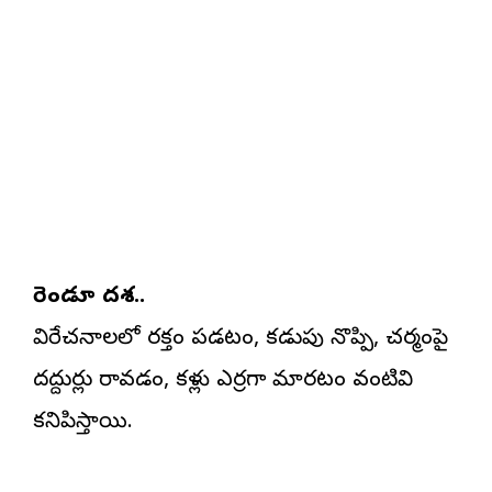
రెండూ దశ..
విరేచనాలలో రక్తం పడటం, కడుపు నొప్పి, చర్మంపై
దద్దుర్లు రావడం, కళ్లు ఎర్రగా మారటం వంటివి
కనిపిస్తాయి.