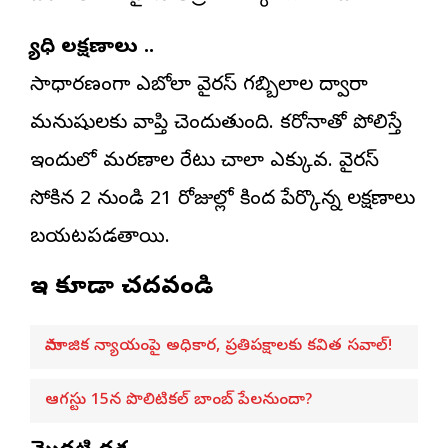
వ్యాధి లక్షణాలు ..
సాధారణంగా ఎబోలా వైరస్ గబ్బిలాల ద్వారా
మనుషులకు వ్యాప్తి చెందుతుంది. కరోనాతో పోలిస్తే
ఇందులో మరణాల రేటు చాలా ఎక్కువ. వైరస్
సోకిన 2 నుండి 21 రోజుల్లో కింద పేర్కొన్న లక్షణాలు
బయటపడతాయి.
ఇవి కూడా చదవండి
సామాజిక న్యాయంపై అధికార, ప్రతిపక్షాలకు కవిత సవాల్!
ఆగస్టు 15న పొలిటికల్ బాంబ్ పేలనుందా?