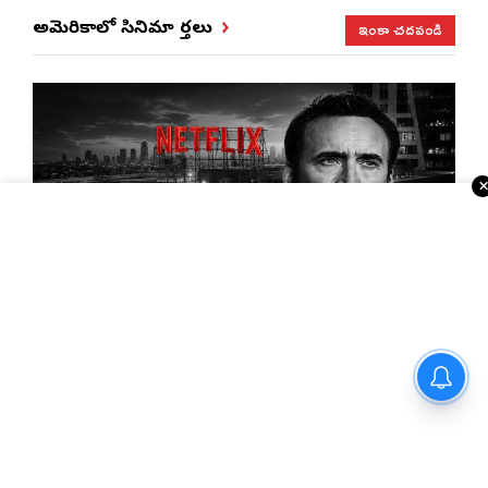
ఇంకా చదవండి
అమెరికాలో సినిమా వార్తలు
ఒక్క హార్డ్‌డిస్క్ మాయం… Netflix పై రూ.900 కోట్ల
కేసు!అందులో ఏముంది?
సినిమావాళ్లకు కొత్త తలనొప్పి… ట్విట్టర్ పైరసీ!
థియేటర్‌లో రిలీజ్… Xలో ఫ్రీ షో?
‘స్పైడర్ మ్యాన్’ అంటే మనోళ్లకు ఇంత పిచ్చా? ఈ