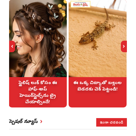
స్టైలిష్ లుక్ కోసం ఈ
ఈ ఒక్క చిట్కాతో బల్లుల
హాఫ్-అప్
బెడదకు చెక్ పెట్టండి!
హెయిర్‌స్టైల్స్‌ను ట్రై
చేయాల్సిందే!
ఇంకా చదవండి
స్పెషల్ న్యూస్