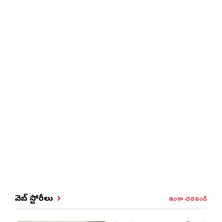
ఇంకా చదవండి
వెబ్ స్టోరీలు