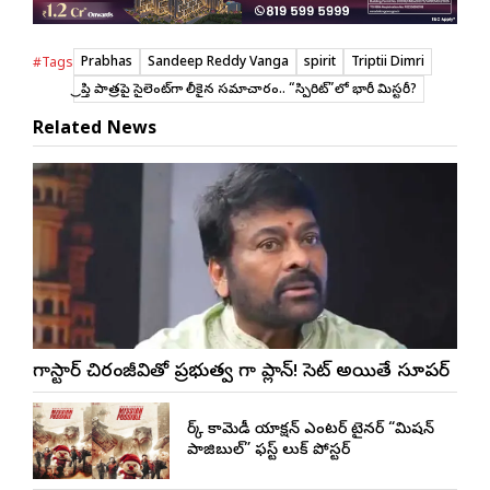
Prabhas
Sandeep Reddy Vanga
spirit
Triptii Dimri
#Tags
త్రిప్తి పాత్రపై సైలెంట్‌గా లీకైన సమాచారం.. “స్పిరిట్”లో భారీ మిస్టరీ?
Related News
మెగాస్టార్ చిరంజీవితో ప్రభుత్వ మెగా ప్లాన్! సెట్ అయితే సూపర్
డార్క్ కామెడీ యాక్షన్ ఎంటర్ టైనర్ “మిషన్
పాజిబుల్” ఫస్ట్ లుక్ పోస్టర్