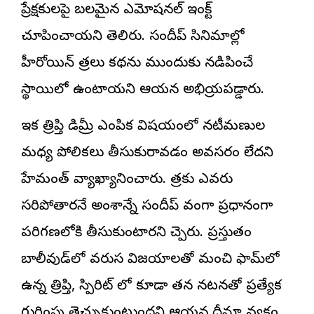
ప్రేక్షకులపై బలమైన ఎమోషనల్ ఇంపాక్ట్
చూపించాయని తెలిపారు. సందీప్ సినిమాల్లో
హీరోయిన్ పాత్రలు కథను ముందుకు నడిపించే
స్థాయిలో ఉంటాయని ఆయన అభిప్రాయపడ్డారు.
ఇక త్రిప్తి డిమ్రీ ఎంపిక విషయంలో నటీమణుల
మధ్య పోలికలు తీసుకురావడం అవసరం లేదని
హేమంత్ వ్యాఖ్యానించారు. పాత్రకు ఎవరు
సరిపోతారనే అంశాన్నే సందీప్ వంగా ప్రధానంగా
పరిగణలోకి తీసుకుంటారని చెప్పారు. ప్రస్తుతం
బాలీవుడ్‌లో వరుస విజయాలతో మంచి ఫామ్‌లో
ఉన్న త్రిప్తి, స్పిరిట్ లో కూడా తన నటనతో ప్రత్యేక
గుర్తింపు తెచ్చుకుంటుందని ఆయన ధీమా వ్యక్తం