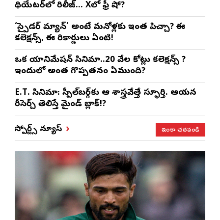
థియేటర్‌లో రిలీజ్… Xలో ఫ్రీ షో?
‘స్పైడర్ మ్యాన్’ అంటే మనోళ్లకు ఇంత పిచ్చా? ఈ
కలెక్షన్స్, ఈ రికార్డులు ఏంటి!
ఒక యానిమేషన్ సినిమా..20 వేల కోట్లు కలెక్షన్స్ ?
ఇందులో అంత గొప్పతనం ఏముంది?
E.T. సినిమా: స్పీల్‌బర్గ్‌కు ఆ శాస్త్రవేత్తే స్ఫూర్తి. ఆయన
రీసెర్చ్ తెలిస్తే మైండ్ బ్లాక్!?
ఇంకా చదవండి
స్పోర్ట్స్ న్యూస్