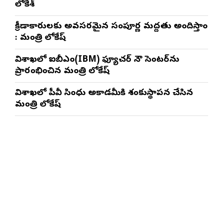
లోకేశ్
క్రీడాకారులకు అవసరమైన సంపూర్ణ మద్దతు అందిస్తాం
: మంత్రి లోకేష్
విశాఖలో ఐబీఎం(IBM) ఫ్యూచర్ నౌ సెంటర్‌ను
ప్రారంభించిన మంత్రి లోకేష్
విశాఖలో పీవీ సింధు అకాడమీకి శంకుస్థాపన చేసిన
మంత్రి లోకేష్