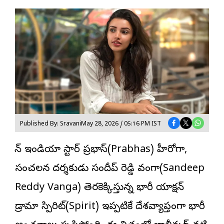
Published By: Sravani
May 28, 2026 / 05:16 PM IST
పాన్ ఇండియా స్టార్ ప్ర‌భాస్‌(Prabhas) హీరోగా,
సంచలన దర్శకుడు సందీప్ రెడ్డి వంగా(Sandeep
Reddy Vanga) తెరకెక్కిస్తున్న భారీ యాక్షన్
డ్రామా
స్పిరిట్
(Spirit) ఇప్పటికే దేశవ్యాప్తంగా భారీ