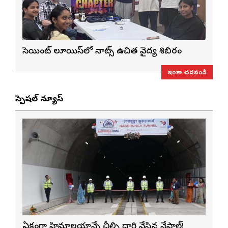
సెయింట్ లూయిస్‌లో నాట్స్ ఉచిత వైద్య శిబిరం
ఇంకా చదవండి
స్పెషల్ న్యూస్
ఏకంగా హిమాలయాన్నే చీల్చి దారి వేసిన నేపాల్!