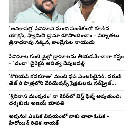
‘అనకాపల్లి’ సినిమాని మంచి సందేశంతో కూడిన
యాక్షన్, ఫ్యామిలీ డ్రామాగా రూపొందించాం – నిర్మాతలు
త్రినాథరావు నక్కిన, కాండ్రేగుల నాయుడు
సినిమాల కంటే మైక్రో డ్రామాలను తీయడమే చాలా కష్టం
– ‘దందా’ డైరెక్ట‌ర్ ఆదిత్య దేవులపల్లి
‘కొరియన్ కనకరాజు’ మంచి ఫన్ ఎంటర్‌టైనర్. వరుణ్
తేజ్ గారి పాత్రలోని వేరియేషన్స్ ప్రేక్షకులను సర్‌ప్రైజ్
చేస్తాయి : దర్శకుడు మేర్లపాక గాంధీ
‘శ్రీనివాస మంగాపురం’ నా కెరీర్‌లో బెస్ట్ ఫిల్మ్ అవుతుంది:
దర్శకుడు అజయ్ భూపతి
అవును! ఎంపిక విషయంలో నాకు చాలా ఓపిక –
హీరోయిన్ రితిక నాయక్