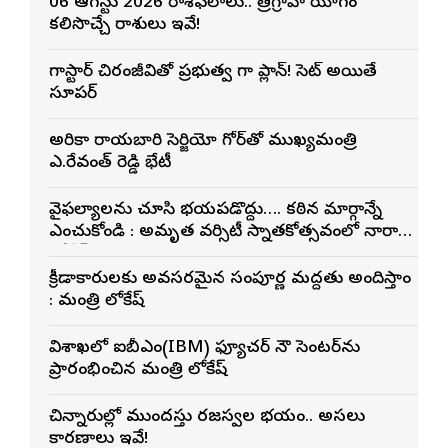
06 ఆగస్టు 2026 రాశిఫలాలు.. త్రిగ్రాహి యోగం
కలిసొచ్చే రాశులు ఇవే!
మెగాస్టార్ చిరంజీవితో ప్రభుత్వ మెగా ప్లాన్! సెట్ అయితే
సూపర్
అమెరికా రాయబారి సెర్జియో గోర్‌తో ముఖ్యమంత్రి
ఎ.రేవంత్ రెడ్డి భేటీ
వైఫల్యాలను చూసి భయపడొద్దు…. కఠిన మార్గాన్నే
ఎంచుకోండి : అమృత వర్సిటీ స్నాతకోత్సవంలో నారా
లోకేశ్
క్రీడాకారులకు అవసరమైన సంపూర్ణ మద్దతు అందిస్తాం
: మంత్రి లోకేష్
విశాఖలో ఐబీఎం(IBM) ఫ్యూచర్ నౌ సెంటర్‌ను
ప్రారంభించిన మంత్రి లోకేష్
చిన్నారుల్లో ముందస్తు రజస్వల భయం.. అసలు
కారణాలు ఇవే!