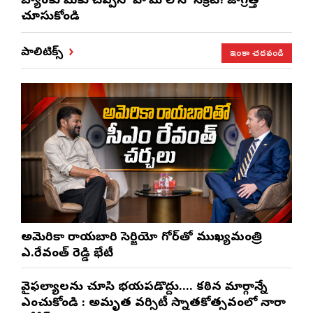
బ్యాంకు మీకు చెప్పని ‘హోమ్ లోన్’ సీక్రెట్! జాగ్రత్తగా
చూసుకోండి
ఇంకా చదవండి
పాలిటిక్స్
అమెరికా రాయబారి సెర్జియో గోర్‌తో ముఖ్యమంత్రి
ఎ.రేవంత్ రెడ్డి భేటీ
వైఫల్యాలను చూసి భయపడొద్దు…. కఠిన మార్గాన్నే
ఎంచుకోండి : అమృత వర్సిటీ స్నాతకోత్సవంలో నారా