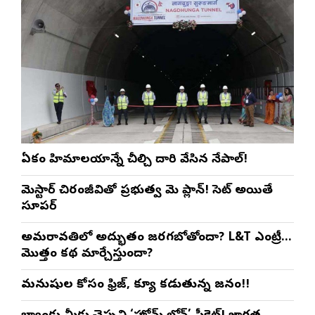
ఏకంగా హిమాలయాన్నే చీల్చి దారి వేసిన నేపాల్!
మెగాస్టార్ చిరంజీవితో ప్రభుత్వ మెగా ప్లాన్! సెట్ అయితే
సూపర్
అమరావతిలో అద్భుతం జరగబోతోందా? L&T ఎంట్రీ…
మొత్తం కథ మార్చేస్తుందా?
మనుషుల కోసం ఫ్రిజ్, క్యూ కడుతున్న జనం!!