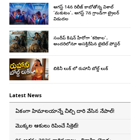
ఆగస్ట్ 14న రిలీజ్ కాబోతోన్న విశాల్
‘మకుటం’.. ఆగస్ట్ 7న గ్రాండ్‌గా ట్రైలర్
విడుదల
సందీప్ కిషన్ హీరోగా ‘కరికాల’..
అందరిలోనూ ఆసక్తిరేపిన టైటిల్ పోస్టర్
బికినీ లుక్ లో రుహానీ బోల్డ్ లుక్
Latest News
ఏకంగా హిమాలయాన్నే చీల్చి దారి వేసిన నేపాల్!
మొక్కల ఆకులు మెరిపించే సీక్రెట్!