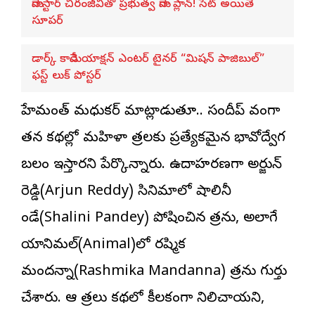
మెగాస్టార్ చిరంజీవితో ప్రభుత్వ మెగా ప్లాన్! సెట్ అయితే
సూపర్
డార్క్ కామెడీ యాక్షన్ ఎంటర్ టైనర్ “మిషన్ పాజిబుల్”
ఫస్ట్ లుక్ పోస్టర్
హేమంత్ మధుకర్ మాట్లాడుతూ.. సందీప్ వంగా
తన కథల్లో మహిళా పాత్రలకు ప్రత్యేకమైన భావోద్వేగ
బలం ఇస్తారని పేర్కొన్నారు. ఉదాహరణగా అర్జున్
రెడ్డి(Arjun Reddy) సినిమాలో షాలినీ
పాండే(Shalini Pandey) పోషించిన పాత్రను, అలాగే
యానిమ‌ల్‌(Animal)లో ర‌ష్మిక
మంద‌న్నా(Rashmika Mandanna) పాత్రను గుర్తు
చేశారు. ఆ పాత్రలు కథలో కీలకంగా నిలిచాయని,