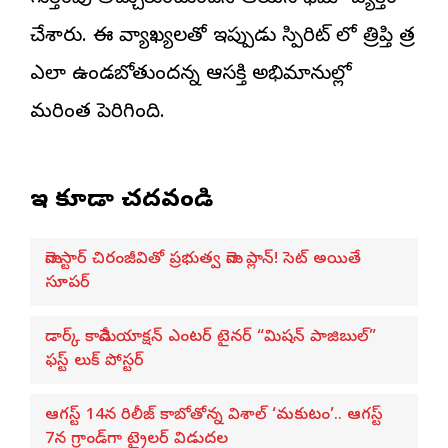
చేశారు. ఈ వ్యాఖ్యలతో ఇప్పుడు స్పిరిట్ లో త్రిప్తి పాత్ర
ఎలా ఉండబోతుందన్న ఆసక్తి అభిమానుల్లో
మరింత పెరిగింది.
ఇవి కూడా చదవండి
మెగాస్టార్ చిరంజీవితో ప్రభుత్వ మెగా ప్లాన్! సెట్ అయితే
సూపర్
డార్క్ కామెడీ యాక్షన్ ఎంటర్ టైనర్ “మిషన్ పాజిబుల్”
ఫస్ట్ లుక్ పోస్టర్
ఆగస్ట్ 14న రిలీజ్ కాబోతోన్న విశాల్ ‘మకుటం’.. ఆగస్ట్
7న గ్రాండ్‌గా ట్రైలర్ విడుదల