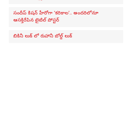
సందీప్ కిషన్ హీరోగా ‘కరికాల’.. అందరిలోనూ
ఆసక్తిరేపిన టైటిల్ పోస్టర్
బికినీ లుక్ లో రుహానీ బోల్డ్ లుక్