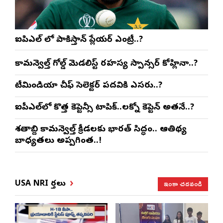
ఐపిఎల్ లో పాకిస్తాన్ ప్లేయర్ ఎంట్రీ..?
కామన్వెల్త్ గోల్డ్ మెడలిస్ట్ రహస్య స్పాన్సర్ కోహ్లినా..?
టీమిండియా చీఫ్ సెలెక్టర్ పదవికి ఎసరు..?
ఐపీఎల్‌లో కొత్త కెప్టెన్సీ టాపిక్..లక్నో కెప్టెన్ అతనే..?
శతాబ్ది కామన్వెల్త్ క్రీడలకు భారత్ సిద్ధం.. ఆతిథ్య
బాధ్యతలు అప్పగింత..!
ఇంకా చదవండి
USA NRI వార్తలు