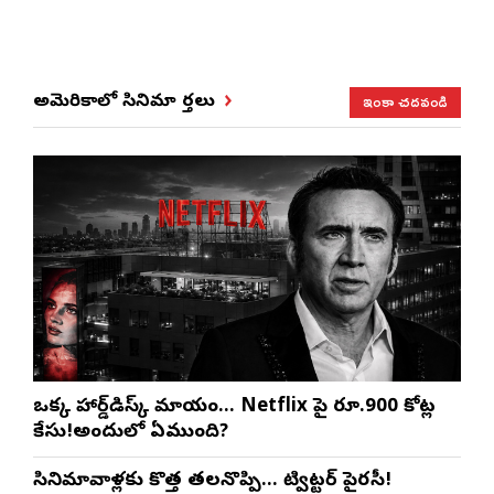
ఇంకా చదవండి
అమెరికాలో సినిమా వార్తలు
ఒక్క హార్డ్‌డిస్క్ మాయం… Netflix పై రూ.900 కోట్ల
కేసు!అందులో ఏముంది?
సినిమావాళ్లకు కొత్త తలనొప్పి… ట్విట్టర్ పైరసీ!