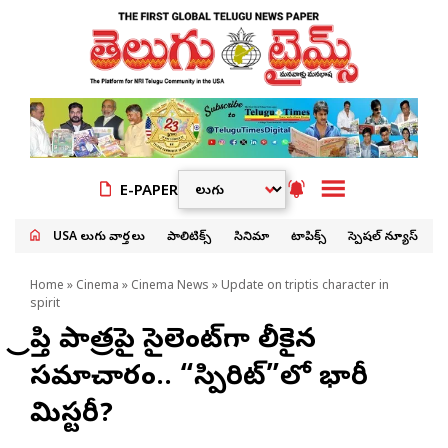
E-PAPER
USA తెలుగు వార్తలు
పాలిటిక్స్
సినిమా
టాపిక్స్
స్పెషల్ న్యూస్
Home
»
Cinema
»
Cinema News
» Update on triptis character in
spirit
త్రిప్తి పాత్రపై సైలెంట్‌గా లీకైన
సమాచారం.. “స్పిరిట్”లో భారీ
మిస్టరీ?