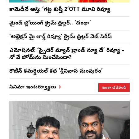
కామెడీనే ఆస్తి: ‘గట్ట కుస్తీ 2’OTT మూవి రివ్యూ
మైండ్ బ్లోయింగ్ క్రైమ్ థ్రిల్లర్.. ‘దంధా’
‘అబ్జెక్ష‌న్ మై లార్డ్ రివ్యూ’ క్రైమ్ థ్రిల్ల‌ర్ వెబ్ సిరీస్
ఎమోష‌న‌ల్‌: ‘స్పైడర్ మ్యాన్ బ్రాండ్ న్యూ డే’ రివ్యూ –
నో వే హోమ్‌ను మించేసిందా?
రొటీన్‌ కమర్షియల్‌ కథ ‘శ్రీనివాస మంగాపురం’
ఇంకా చదవండి
సినిమా ఇంటర్వ్యూలు