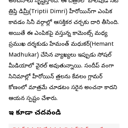
అంచనాలు సృష్టిస్తోంది. ఈ చిత్రంలో బాలీవుడ్ నటి
త్రిప్తి డిమ్రీ(Triptii Dimri) హీరోయిన్‌గా ఎంపిక
కావడం సినీ వర్గాల్లో ఆసక్తికర చర్చకు దారి తీసింది.
అయితే ఈ ఎంపికపై వస్తున్న కామెంట్స్ మధ్య
ప్రముఖ దర్శకుడు హేమంత్ మ‌ధుక‌ర్(Hemant
Madhukar) చేసిన వ్యాఖ్యలు ఇప్పుడు సోషల్
మీడియాలో వైరల్ అవుతున్నాయి. సందీప్ వంగా
సినిమాల్లో హీరోయిన్ పాత్రలను కేవలం గ్లామర్
కోణంలో మాత్రమే చూడటం సరైన అంచనా కాదని
ఆయన స్పష్టం చేశారు.
ఇవి కూడా చదవండి