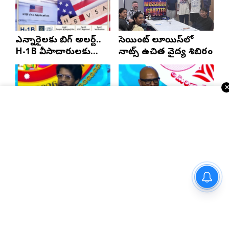
ఎన్నారైలకు బిగ్ అలర్ట్..
సెయింట్ లూయిస్‌లో
H-1B వీసాదారులకు
నాట్స్ ఉచిత వైద్య శిబిరం
ప్రయాణ సమయంలో
స్టేటస్ ప్రూఫ్స్ తప్పనిసరి..!
ఎన్నారై కష్టాలపై
బాల్టిమోర్ చరిత్రలో
పంచ్‌లతో నవ్వించిన
నిలిచిపోయే వేడుక ఇది:
నవీన్ పోలిశెట్టి
శ్రీధర్ బానాల
క్రీడాకారులకు అవసరమైన సంపూర్ణ
మద్దతు అందిస్తాం : మంత్రి లోకేష్
2028లో ఆటా
తెలుగు సంస్కృతిని ఏకం
మహాసభలు జరిగేది
చేస్తున్నారు: అనన్య