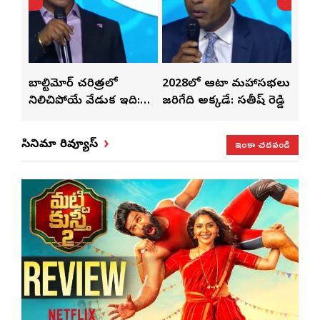
తో
బాల్టిమోర్ చరిత్రలో
2028లో ఆటా మహాసభలు
తెలు
ట్టి
నిలిచిపోయే వేడుక ఇది:
జరిగేది అక్కడే: సతీష్ రెడ్డి
చేస్తు
శ్రీధర్ బానాల
ఇంకా చదవండి
సినిమా రివ్యూస్