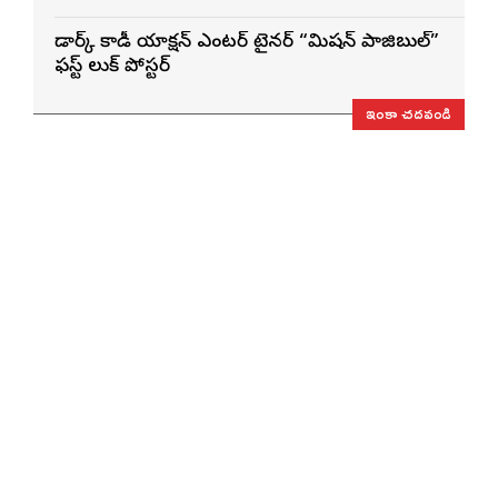
డార్క్ కామెడీ యాక్షన్ ఎంటర్ టైనర్ “మిషన్ పాజిబుల్”
ఫస్ట్ లుక్ పోస్టర్
ఇంకా చదవండి