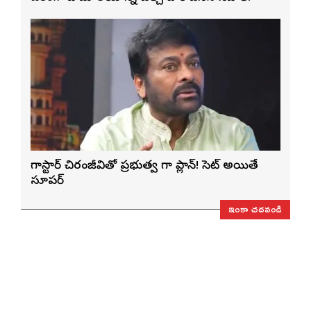
మెగాస్టార్ చిరంజీవితో ప్రభుత్వ మెగా ప్లాన్! సెట్ అయితే
సూపర్
ఇంకా చదవండి