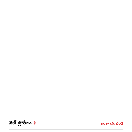
ఇంకా చదవండి
వెబ్ స్టోరీలు