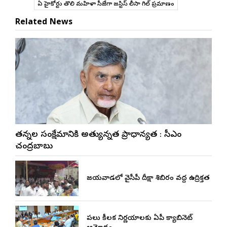
ఏపీ హైకోర్టు తొలి మహిళా సీజేగా జస్టిస్ లీసా గిల్ ప్రమాణం
Related News
నేతన్నల సంక్షేమానికి అత్యున్నత ప్రాధాన్యత : సీఎం
చంద్రబాబు
విజయవాడలో వైసీపీ దీక్షా శిబిరం వద్ద ఉద్రిక్తత
పలు కీలక నిర్ణయాలకు ఏపీ క్యాబినెట్