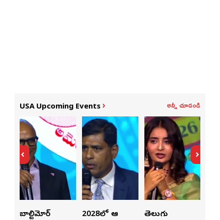
అన్నీ చూడండి
USA Upcoming Events
లపై
బాల్టిమోర్
2028లో ఆటా
తెలుగు
పెట