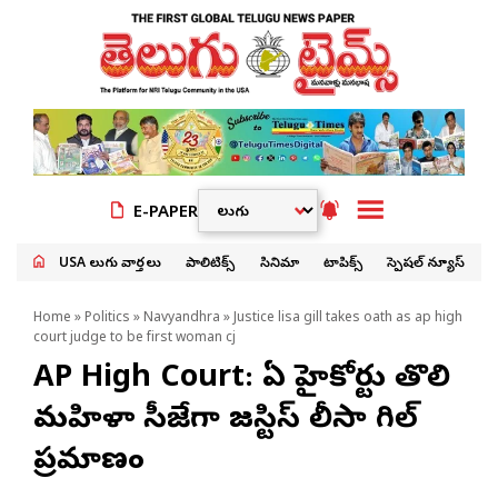
E-PAPER
USA తెలుగు వార్తలు
పాలిటిక్స్
సినిమా
టాపిక్స్
స్పెషల్ న్యూస్
Home
»
Politics
»
Navyandhra
» Justice lisa gill takes oath as ap high
court judge to be first woman cj
AP High Court: ఏపీ హైకోర్టు తొలి
మహిళా సీజేగా జస్టిస్ లీసా గిల్
ప్రమాణం