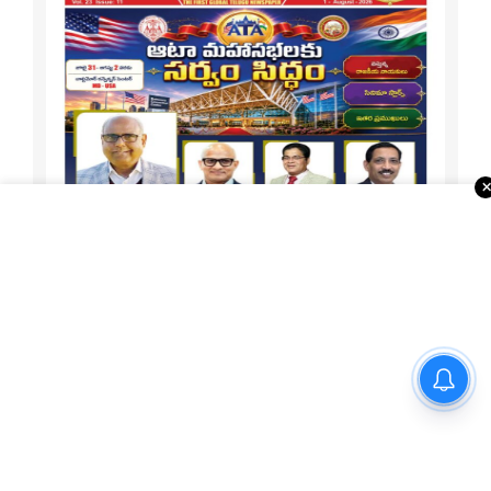
నయనతార-కవిన్ ఫ్యామిలీ
ఎంటర్‌టైనర్ ‘హాయ్’ ఆగస్టు 28న
గ్రాండ్ రిలీజ్
1-15 ATA Special
About Us