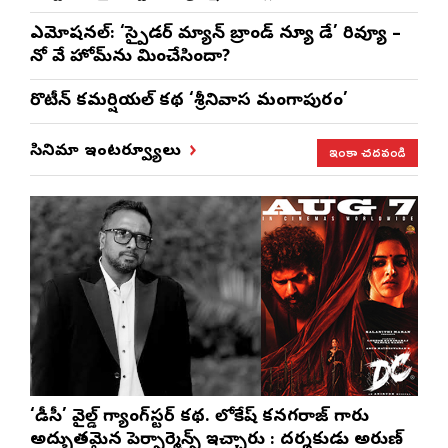
ఎమోష‌న‌ల్‌: ‘స్పైడర్ మ్యాన్ బ్రాండ్ న్యూ డే’ రివ్యూ –
నో వే హోమ్‌ను మించేసిందా?
రొటీన్‌ కమర్షియల్‌ కథ ‘శ్రీనివాస మంగాపురం’
ఇంకా చదవండి
సినిమా ఇంటర్వ్యూలు
‘డీసీ’ వైల్డ్ గ్యాంగ్‌స్టర్ కథ. లోకేష్ కనగరాజ్ గారు
అద్భుతమైన పెర్ఫార్మెన్స్ ఇచ్చారు : దర్శకుడు అరుణ్