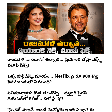
రాజమౌళి ‘వారణాసి’ తర్వాత… ప్రియాంక చోప్రా నెక్స్ట్
మూవీ ఫిక్స్!
ఒక్క హార్డ్‌డిస్క్ మాయం… Netflix పై రూ.900 కోట్ల
కేసు!అందులో ఏముంది?
సినిమావాళ్లకు కొత్త తలనొప్పి… ట్విట్టర్ పైరసీ!
థియేటర్‌లో రిలీజ్… Xలో ఫ్రీ షో?
‘స్పైడర్ మ్యాన్’ అంటే మనోళ్లకు ఇంత పిచ్చా? ఈ