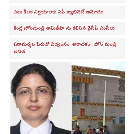
పలు కీలక నిర్ణయాలకు ఏపీ క్యాబినెట్ ఆమోదం
కేంద్ర హోంమంత్రి అమిత్‌షా ను కలిసిన వైసీపీ ఎంపీలు
పరామర్శల పేరుతో విధ్వంసం, అరాచకం : హోం మంత్రి
అనిత