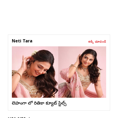
అన్నీ చూడండి
Neti Tara
లెహంగా లో రితికా క్యూట్ స్టిల్స్