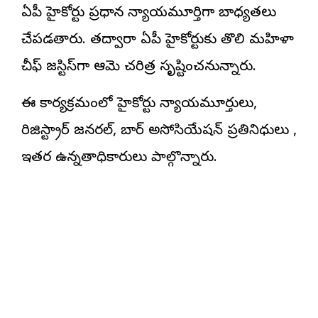
ఏపీ హైకోర్టు ప్రధాన న్యాయమూర్తిగా బాధ్యతలు
చేపడతారు. తద్వారా ఏపీ హైకోర్టుకు తొలి మహిళా
చీఫ్ జస్టిస్‌గా ఆమె చరిత్ర సృష్టించనున్నారు.
ఈ కార్యక్రమంలో హైకోర్టు న్యాయమూర్తులు,
రిజిస్ట్రార్ జనరల్, బార్ అసోసియేషన్ ప్రతినిధులు ,
ఇతర ఉన్నతాధికారులు పాల్గొన్నారు.