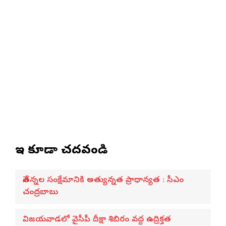
ఇవి కూడా చదవండి
నేతన్నల సంక్షేమానికి అత్యున్నత ప్రాధాన్యత : సీఎం
చంద్రబాబు
విజయవాడలో వైసీపీ దీక్షా శిబిరం వద్ద ఉద్రిక్తత