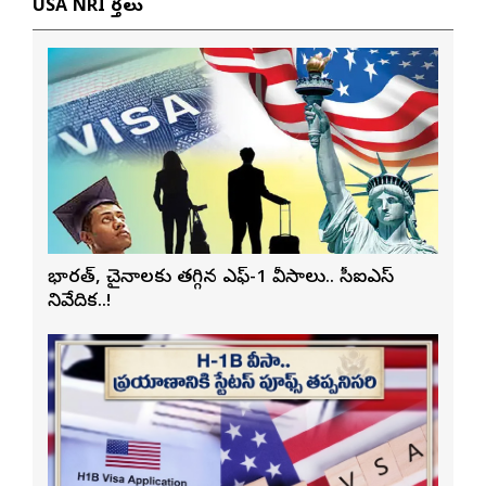
USA NRI వార్తలు
భారత్, చైనాలకు తగ్గిన ఎఫ్-1 వీసాలు.. సీఐఎస్
నివేదిక..!