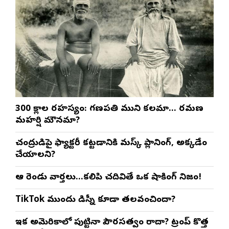
300 శ్లోకాల రహస్యం: గణపతి ముని కలమా… రమణ
మహర్షి మౌనమా?
చంద్రుడిపై ఫ్యాక్టరీ కట్టడానికి మస్క్ ప్లానింగ్, అక్కడేం
చేయాలని?
ఆ రెండు వార్తలు…కలిపి చదివితే ఒక షాకింగ్ నిజం!
TikTok ముందు డిస్నీ కూడా తలవంచిందా?
ఇక అమెరికాలో పుట్టినా పౌరసత్వం రాదా? ట్రంప్ కొత్త