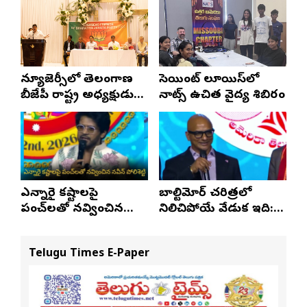
స్టేటస్ ప్రూఫ్స్ తప్పనిసరి..!
న్యూజెర్సీలో తెలంగాణ
సెయింట్ లూయిస్‌లో
బీజేపీ రాష్ట్ర అధ్యక్షుడు
నాట్స్ ఉచిత వైద్య శిబిరం
ఎన్. రాంచందర్‌రావుకు
ఘన స్వాగతం
ఎన్నారై కష్టాలపై
బాల్టిమోర్ చరిత్రలో
పంచ్‌లతో నవ్వించిన
నిలిచిపోయే వేడుక ఇది:
నవీన్ పోలిశెట్టి
శ్రీధర్ బానాల
Telugu Times E-Paper