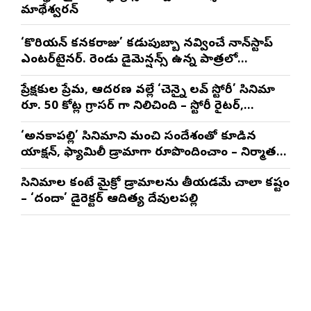
మాథేశ్వరన్
‘కొరియన్ కనకరాజు’ కడుపుబ్బా నవ్వించే నాన్‌స్టాప్
ఎంటర్‌టైనర్. రెండు డైమెన్షన్స్ ఉన్న పాత్రలో
నటించడం చాలా సంతృప్తినిచ్చింది : వరుణ్ తేజ్
ప్రేక్షకుల ప్రేమ, ఆదరణ వల్లే ‘చెన్నై లవ్ స్టోరీ’ సినిమా
రూ. 50 కోట్ల గ్రాసర్ గా నిలిచింది – స్టోరీ రైటర్,
ప్రొడ్యూసర్ సాయి రాజేష్
‘అనకాపల్లి’ సినిమాని మంచి సందేశంతో కూడిన
యాక్షన్, ఫ్యామిలీ డ్రామాగా రూపొందించాం – నిర్మాతలు
త్రినాథరావు నక్కిన, కాండ్రేగుల నాయుడు
సినిమాల కంటే మైక్రో డ్రామాలను తీయడమే చాలా కష్టం
– ‘దందా’ డైరెక్ట‌ర్ ఆదిత్య దేవులపల్లి