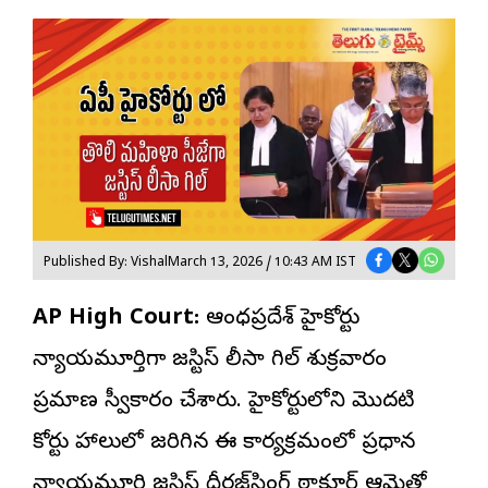
Published By: Vishal
March 13, 2026 / 10:43 AM IST
AP High Court:
ఆంధ్రప్రదేశ్ హైకోర్టు
న్యాయమూర్తిగా
జస్టిస్ లీసా
గిల్ శుక్రవారం
ప్రమాణ స్వీకారం చేశారు. హైకోర్టులోని మొదటి
కోర్టు హాలులో జరిగిన ఈ కార్యక్రమంలో ప్రధాన
న్యాయమూర్తి జస్టిస్ ధీరజ్‌సింగ్ ఠాకూర్ ఆమెతో