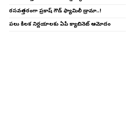
రసవత్తరంగా ప్రకాష్ గౌడ్ ఫ్యామిలీ డ్రామా..!
పలు కీలక నిర్ణయాలకు ఏపీ క్యాబినెట్ ఆమోదం