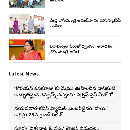
ఆమోదం
కేంద్ర హోంమంత్రి అమిత్‌షా ను కలిసిన వైసీపీ
ఎంపీలు
పరామర్శల పేరుతో విధ్వంసం, అరాచకం :
హోం మంత్రి అనిత
Latest News
‘కొరియన్ కనకరాజు’కు మేము ఊహించిన దానికంటే
అద్భుతమైన రెస్పాన్స్ వచ్చింది.: సక్సెస్ ప్రెస్ మీట్‌లో
మెగా ప్రిన్స్ వరుణ్ తేజ్
నయనతార-కవిన్ ఫ్యామిలీ ఎంటర్‌టైనర్ ‘హాయ్’
ఆగస్టు 28న గ్రాండ్ రిలీజ్
సూర్య ‘విశ్వనాథ్ & సన్స్’ ట్రైలర్ విడుదల…