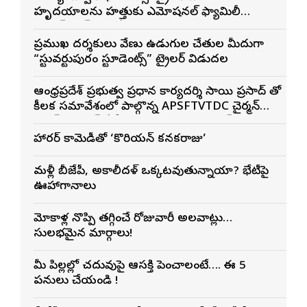
హృదయాలను హత్తుకునే ఎమోషనల్ ఫ్యామిలీ
ఎంటర్‌టైనర్‌గా భారీ అంచనాలు
ప్రముఖ దర్శకులు వేణు ఉడుగుల చేతుల మీదుగా
“స్టువర్టుపురం స్టూడెంట్స్” ట్రైలర్ విడుదల
ఆంధ్రప్రదేశ్ ప్రభుత్వ ప్రధాన కార్యదర్శి సాయి ప్రసాద్ తో
కీలక సమావేశంలో పాల్గొన్న APSFTVTDC చైర్మన్
భరత్ భూషణ్, ఏపీ ఎఫ్డిసి ఎండి విశ్వనాథన్, పలు
శాఖల అధికారులు
హారర్ కామెడీతో ‘కొరియన్ కనకరాజు’
మళ్లీ బీజేపీ, అకాలీదళ్ ఒక్కటవుతున్నాయా? భేటీపై
ఊహాగానాలు
మోకాళ్ల నొప్పి తగ్గించే రోజువారీ అలవాట్లు…
సులభమైన మార్గాలు!
మీ పిల్లల్లో చదువుపై ఆసక్తి పెంచాలంటే…. ఈ 5
పనులు చేయండి !