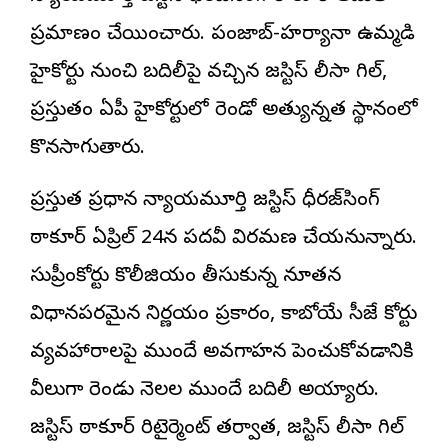
ప్రమాణం చేయించారు. పంజాబ్-హర్యానా ఉమ్మడి
హైకోర్టు నుంచి బదిలీపై వచ్చిన జస్టిస్ లీసా గిల్,
ప్రస్తుతం ఏపీ హైకోర్టులో రెండో అత్యున్నత స్థానంలో
కొనసాగుతారు.
ప్రస్తుత ప్రధాన న్యాయమూర్తి జస్టిస్ ధీరజ్‌సింగ్
ఠాకూర్ ఏప్రిల్ 24న పదవీ విరమణ చేయనున్నారు.
సుప్రీంకోర్టు కొలీజియం తీసుకున్న నూతన
విధానపరమైన నిర్ణయం ప్రకారం, కాబోయే సీజే కోర్టు
వ్యవహారాలపై ముందే అవగాహన పెంచుకోవడానికి
వీలుగా రెండు నెలల ముందే బదిలీ అయ్యారు.
జస్టిస్ ఠాకూర్ రిటైర్మెంట్ తర్వాత, జస్టిస్ లీసా గిల్