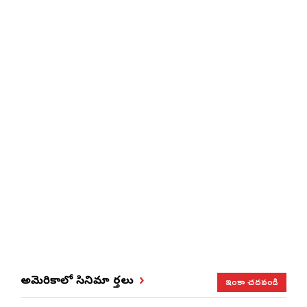
ఇంకా చదవండి
అమెరికాలో సినిమా వార్తలు