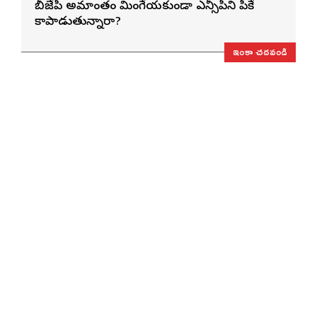
బీజేపీ అమాంతం మింగేయకుండా ఎన్సీపీని పీకే
కాపాడుతున్నారా?
ఇంకా చదవండి