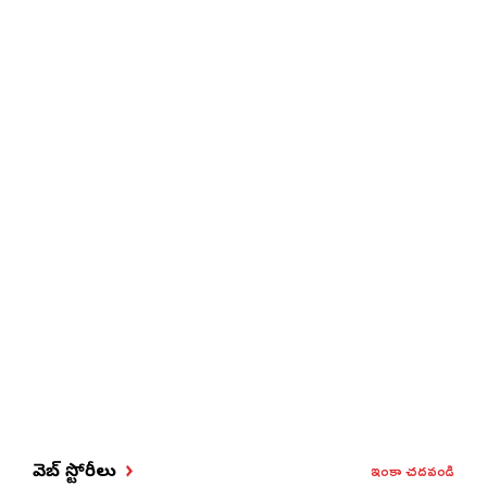
ఇంకా చదవండి
వెబ్ స్టోరీలు