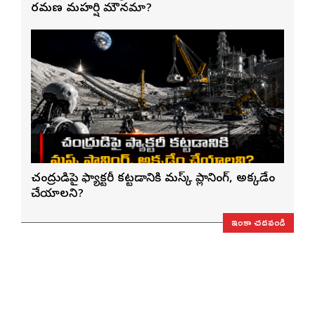
రమణ మహర్షి మౌనమా?
చంద్రుడిపై ఫ్యాక్టరీ కట్టడానికి మస్క్ ప్లానింగ్, అక్కడేం
చేయాలని?
ఇంకా చదవండి