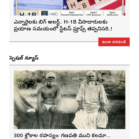
ఎన్నారైలకు బిగ్ అలర్ట్.. H-1B వీసాదారులకు
ప్రయాణ సమయంలో స్టేటస్ ప్రూఫ్స్ తప్పనిసరి..!
ఇంకా చదవండి
స్పెషల్ న్యూస్
300 శ్లోకాల రహస్యం: గణపతి ముని కలమా…