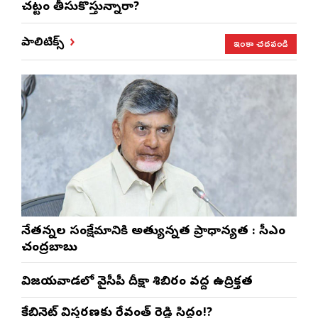
చట్టం తీసుకొస్తున్నారా?
ఇంకా చదవండి
పాలిటిక్స్
నేతన్నల సంక్షేమానికి అత్యున్నత ప్రాధాన్యత : సీఎం
చంద్రబాబు
విజయవాడలో వైసీపీ దీక్షా శిబిరం వద్ద ఉద్రిక్తత
కేబినెట్ విస్తరణకు రేవంత్ రెడ్డి సిద్ధం!?