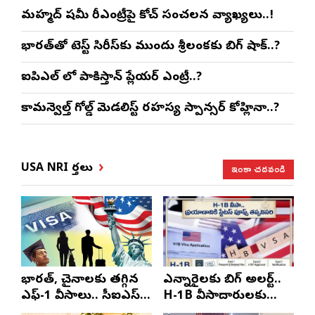
మహ్మద్ షమీ రీఎంట్రీపై కోచ్ సంచలన వ్యాఖ్యలు..!
భారత్‌తో టెస్ట్ సిరీస్‌కు ముందు శ్రీలంకకు బిగ్ షాక్..?
ఐపిఎల్ లో పాకిస్తాన్ ప్లేయర్ ఎంట్రీ..?
కామన్వెల్త్ గోల్డ్ మెడలిస్ట్ రహస్య స్పాన్సర్ కోహ్లినా..?
ఇంకా చదవండి
USA NRI వార్తలు
భారత్, చైనాలకు తగ్గిన
ఎన్నారైలకు బిగ్ అలర్ట్..
ఎఫ్-1 వీసాలు.. సీఐఎస్
H-1B వీసాదారులకు
నివేదిక..!
ప్రయాణ సమయంలో