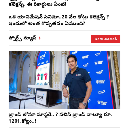
కలెక్షన్స్, ఈ రికార్డులు ఏంటి!
ఒక యానిమేషన్ సినిమా..20 వేల కోట్లు కలెక్షన్స్ ?
ఇందులో అంత గొప్పతనం ఏముంది?
ఇంకా చదవండి
స్పోర్ట్స్ న్యూస్
బ్రాండ్ లోనూ మాస్టరే.. ? సచిన్ బ్రాండ్ వాల్యూ రూ.
1201.కోట్లు..!