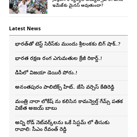
Jagan: కార్యకర్తల అత్యుత్సాహం.. జగన్
ఇమేజ్‌కు మైనస్ అవుతుందా?
Latest News
భారత్‌తో టెస్ట్ సిరీస్‌కు ముందు శ్రీలంకకు బిగ్ షాక్..?
భారత రక్షణ రంగ ఎగుమతుల క్రేజీ రికార్డ్..!
టీడీపీలో విజయా డెయిరీ పోరు..!
అనంతపురం పాలిటిక్స్ హీట్.. జేసీ వర్సెస్ కేతిరెడ్డి
మంత్రి నారా లోకేష్ ను కలిసిన కామన్వెల్త్ గేమ్స్ పతక
విజేత అజయ్ బాబు
అన్ని రోడ్ నెట్‌వర్క్‌లను ఒకే సిస్టమ్ లో తీసుకు
రావాలి: సీఎం రేవంత్ రెడ్డి