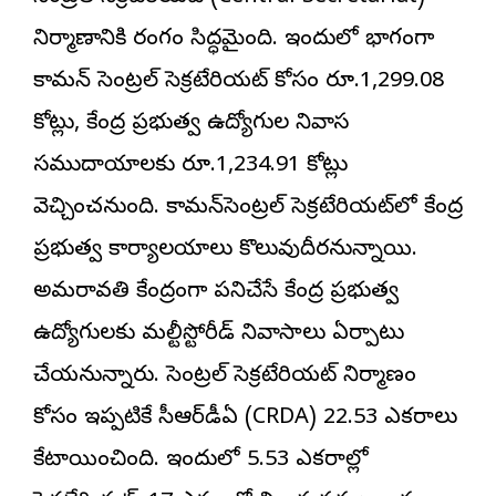
నిర్మాణానికి రంగం సిద్ధమైంది. ఇందులో భాగంగా
కామన్ సెంట్రల్ సెక్రటేరియట్ కోసం రూ.1,299.08
కోట్లు, కేంద్ర ప్రభుత్వ ఉద్యోగుల నివాస
సముదాయాలకు రూ.1,234.91 కోట్లు
వెచ్చించనుంది. కామన్‌సెంట్రల్ సెక్రటేరియట్‌లో కేంద్ర
ప్రభుత్వ కార్యాలయాలు కొలువుదీరనున్నాయి.
అమరావతి కేంద్రంగా పనిచేసే కేంద్ర ప్రభుత్వ
ఉద్యోగులకు మల్టీస్టోరీడ్ నివాసాలు ఏర్పాటు
చేయనున్నారు. సెంట్రల్ సెక్రటేరియట్ నిర్మాణం
కోసం ఇప్పటికే సీఆర్‌డీఏ (CRDA) 22.53 ఎకరాలు
కేటాయించింది. ఇందులో 5.53 ఎకరాల్లో