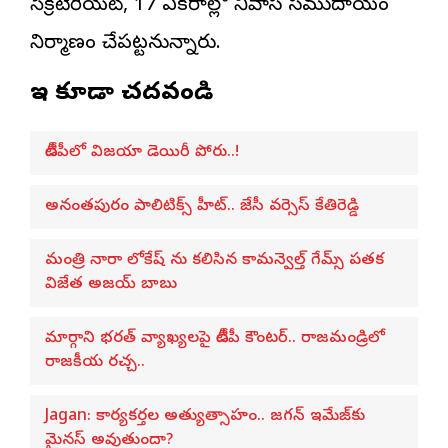
సెక్రటేరియట్, 17 ఎకరాల్లో నివాస సముదాయం
నిర్మాణం చేపట్టనున్నారు.
ఇవి కూడా చదవండి
టీడీపీలో విజయా డెయిరీ పోరు..!
అనంతపురం పాలిటిక్స్ హీట్.. జేసీ వర్సెస్ కేతిరెడ్డి
మంత్రి నారా లోకేష్ ను కలిసిన కామన్వెల్త్ గేమ్స్ పతక
విజేత అజయ్ బాబు
మార్గాని భరత్ వ్యాఖ్యలపై టీడీపీ కౌంటర్.. రాజమండ్రిలో
రాజకీయ రచ్చ..
Jagan: కార్యకర్తల అత్యుత్సాహం.. జగన్ ఇమేజ్‌కు
మైనస్ అవుతుందా?