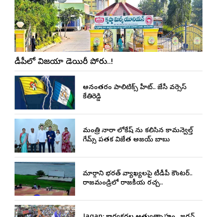
టీడీపీలో విజయా డెయిరీ పోరు..!
అనంతపురం పాలిటిక్స్ హీట్.. జేసీ వర్సెస్
కేతిరెడ్డి
మంత్రి నారా లోకేష్ ను కలిసిన కామన్వెల్త్
గేమ్స్ పతక విజేత అజయ్ బాబు
మార్గాని భరత్ వ్యాఖ్యలపై టీడీపీ కౌంటర్..
రాజమండ్రిలో రాజకీయ రచ్చ..