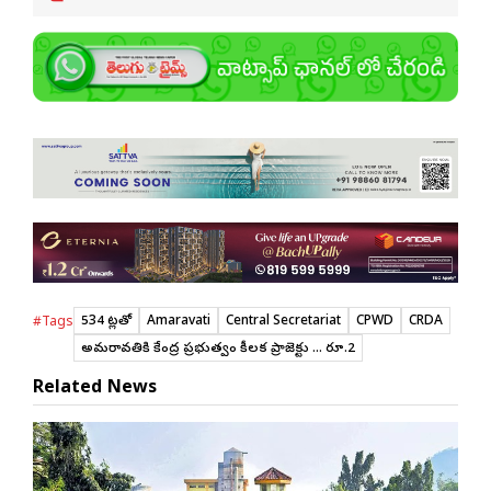
534 కోట్లతో
Amaravati
Central Secretariat
CPWD
CRDA
#Tags
అమరావతికి కేంద్ర ప్రభుత్వం కీలక ప్రాజెక్టు ... రూ.2
Related News