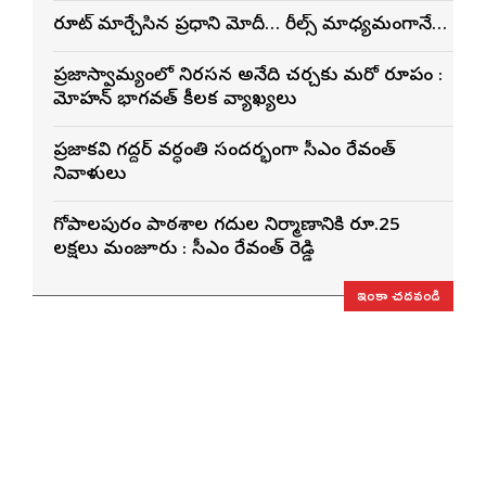
రూట్ మార్చేసిన ప్రధాని మోదీ… రీల్స్ మాధ్యమంగానే…
ప్రజాస్వామ్యంలో నిరసన అనేది చర్చకు మరో రూపం :
మోహన్ భాగవత్ కీలక వ్యాఖ్యలు
ప్రజాకవి గద్దర్‌ వర్ధంతి సందర్భంగా సీఎం రేవంత్‌
నివాళులు
గోపాల‌పురం పాఠ‌శాల గ‌దుల నిర్మాణానికి రూ.25
ల‌క్ష‌లు మంజూరు : సీఎం రేవంత్ రెడ్డి
ఇంకా చదవండి