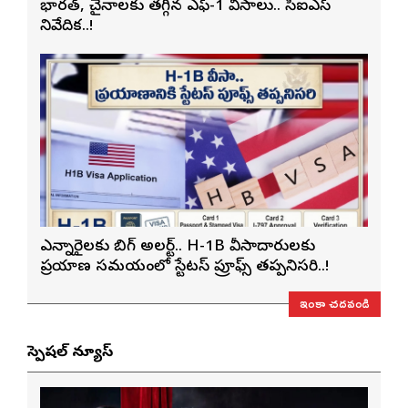
భారత్, చైనాలకు తగ్గిన ఎఫ్-1 వీసాలు.. సీఐఎస్
నివేదిక..!
ఎన్నారైలకు బిగ్ అలర్ట్.. H-1B వీసాదారులకు
ప్రయాణ సమయంలో స్టేటస్ ప్రూఫ్స్ తప్పనిసరి..!
ఇంకా చదవండి
స్పెషల్ న్యూస్