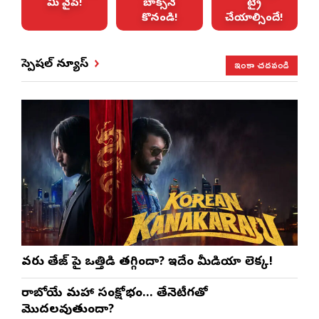
మీ వైపే!
బాక్స్‌నే
ట్రై
కొనండి!
చేయాల్సిందే!
ఇంకా చదవండి
స్పెషల్ న్యూస్
వరుణ్ తేజ్‌ పై ఒత్తిడి తగ్గిందా? ఇదేం మీడియా లెక్క!
రాబోయే మహా సంక్షోభం… తేనెటీగతో
మొదలవుతుందా?