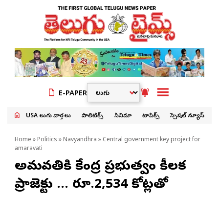
E-PAPER
USA తెలుగు వార్తలు
పాలిటిక్స్
సినిమా
టాపిక్స్
స్పెషల్ న్యూస్
Home
»
Politics
»
Navyandhra
» Central government key project for
amaravati
అమరావతికి కేంద్ర ప్రభుత్వం కీలక
ప్రాజెక్టు … రూ.2,534 కోట్లతో