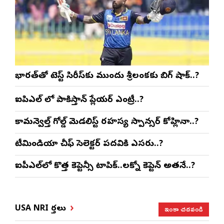
భారత్‌తో టెస్ట్ సిరీస్‌కు ముందు శ్రీలంకకు బిగ్ షాక్..?
ఐపిఎల్ లో పాకిస్తాన్ ప్లేయర్ ఎంట్రీ..?
కామన్వెల్త్ గోల్డ్ మెడలిస్ట్ రహస్య స్పాన్సర్ కోహ్లినా..?
టీమిండియా చీఫ్ సెలెక్టర్ పదవికి ఎసరు..?
ఐపీఎల్‌లో కొత్త కెప్టెన్సీ టాపిక్..లక్నో కెప్టెన్ అతనే..?
ఇంకా చదవండి
USA NRI వార్తలు