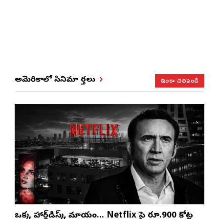
ఇంకా చదవండి
అమెరికాలో సినిమా వార్తలు
ఒక్క హార్డ్‌డిస్క్ మాయం… Netflix పై రూ.900 కోట్ల