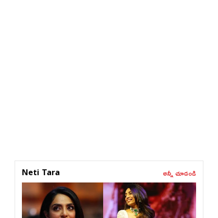
అన్నీ చూడండి
Neti Tara