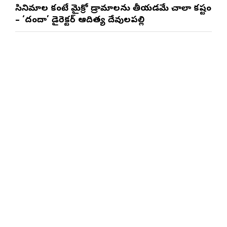
సినిమాల కంటే మైక్రో డ్రామాలను తీయడమే చాలా కష్టం
– ‘దందా’ డైరెక్ట‌ర్ ఆదిత్య దేవులపల్లి