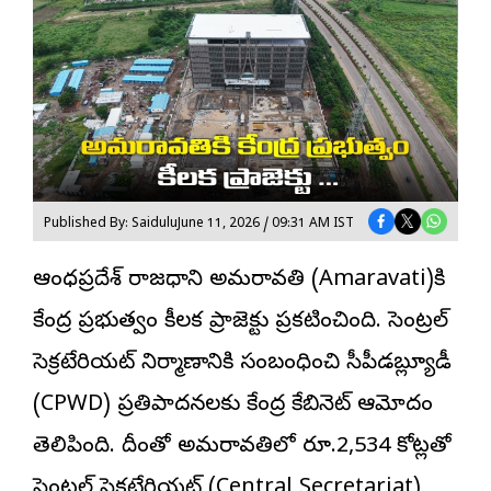
Published By: Saidulu
June 11, 2026 / 09:31 AM IST
ఆంధ్రప్రదేశ్ రాజధాని
అమరావతి
(Amaravati)కి
కేంద్ర ప్రభుత్వం కీలక ప్రాజెక్టు ప్రకటించింది. సెంట్రల్
సెక్రటేరియట్ నిర్మాణానికి సంబంధించి సీపీడబ్ల్యూడీ
(CPWD) ప్రతిపాదనలకు కేంద్ర కేబినెట్ ఆమోదం
తెలిపింది. దీంతో అమరావతిలో రూ.2,534 కోట్లతో
సెంట్రల్ సెక్రటేరియట్ (Central Secretariat)