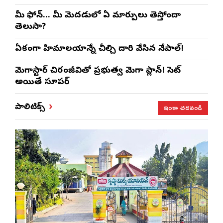
మీ ఫోన్… మీ మెదడులో ఏ మార్పులు తెస్తోందా
తెలుసా?
ఏకంగా హిమాలయాన్నే చీల్చి దారి వేసిన నేపాల్!
మెగాస్టార్ చిరంజీవితో ప్రభుత్వ మెగా ప్లాన్! సెట్
అయితే సూపర్
ఇంకా చదవండి
పాలిటిక్స్