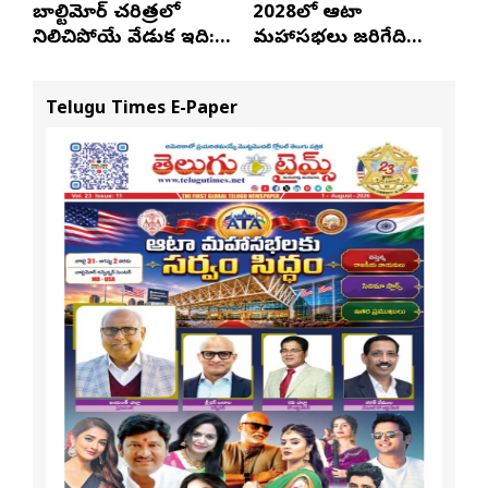
బాల్టిమోర్ చరిత్రలో
2028లో ఆటా
నిలిచిపోయే వేడుక ఇది:
మహాసభలు జరిగేది
శ్రీధర్ బానాల
అక్కడే: సతీష్ రెడ్డి
Telugu Times E-Paper