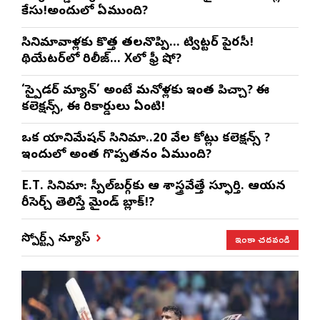
కేసు!అందులో ఏముంది?
సినిమావాళ్లకు కొత్త తలనొప్పి… ట్విట్టర్ పైరసీ!
థియేటర్‌లో రిలీజ్… Xలో ఫ్రీ షో?
‘స్పైడర్ మ్యాన్’ అంటే మనోళ్లకు ఇంత పిచ్చా? ఈ
కలెక్షన్స్, ఈ రికార్డులు ఏంటి!
ఒక యానిమేషన్ సినిమా..20 వేల కోట్లు కలెక్షన్స్ ?
ఇందులో అంత గొప్పతనం ఏముంది?
E.T. సినిమా: స్పీల్‌బర్గ్‌కు ఆ శాస్త్రవేత్తే స్ఫూర్తి. ఆయన
రీసెర్చ్ తెలిస్తే మైండ్ బ్లాక్!?
ఇంకా చదవండి
స్పోర్ట్స్ న్యూస్