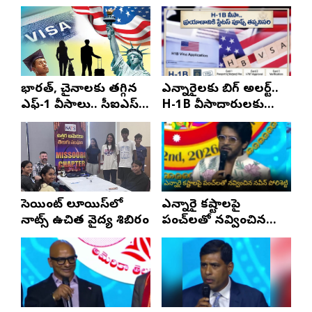
భారత్, చైనాలకు తగ్గిన
ఎన్నారైలకు బిగ్ అలర్ట్..
ఎఫ్-1 వీసాలు.. సీఐఎస్
H-1B వీసాదారులకు
నివేదిక..!
ప్రయాణ సమయంలో
స్టేటస్ ప్రూఫ్స్ తప్పనిసరి..!
సెయింట్ లూయిస్‌లో
ఎన్నారై కష్టాలపై
నాట్స్ ఉచిత వైద్య శిబిరం
పంచ్‌లతో నవ్వించిన
నవీన్ పోలిశెట్టి