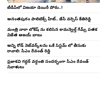
టీడీపీలో విజయా డెయిరీ పోరు..!
అనంతపురం పాలిటిక్స్ హీట్.. జేసీ వర్సెస్ కేతిరెడ్డి
మంత్రి నారా లోకేష్ ను కలిసిన కామన్వెల్త్ గేమ్స్ పతక
విజేత అజయ్ బాబు
అన్ని రోడ్ నెట్‌వర్క్‌లను ఒకే సిస్టమ్ లో తీసుకు
రావాలి: సీఎం రేవంత్ రెడ్డి
ప్రజాకవి గద్దర్‌ వర్ధంతి సందర్భంగా సీఎం రేవంత్‌
నివాళులు