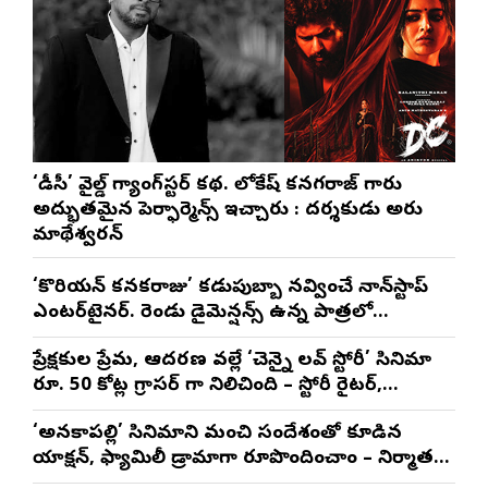
‘డీసీ’ వైల్డ్ గ్యాంగ్‌స్టర్ కథ. లోకేష్ కనగరాజ్ గారు
అద్భుతమైన పెర్ఫార్మెన్స్ ఇచ్చారు : దర్శకుడు అరుణ్
మాథేశ్వరన్
‘కొరియన్ కనకరాజు’ కడుపుబ్బా నవ్వించే నాన్‌స్టాప్
ఎంటర్‌టైనర్. రెండు డైమెన్షన్స్ ఉన్న పాత్రలో
నటించడం చాలా సంతృప్తినిచ్చింది : వరుణ్ తేజ్
ప్రేక్షకుల ప్రేమ, ఆదరణ వల్లే ‘చెన్నై లవ్ స్టోరీ’ సినిమా
రూ. 50 కోట్ల గ్రాసర్ గా నిలిచింది – స్టోరీ రైటర్,
ప్రొడ్యూసర్ సాయి రాజేష్
‘అనకాపల్లి’ సినిమాని మంచి సందేశంతో కూడిన
యాక్షన్, ఫ్యామిలీ డ్రామాగా రూపొందించాం – నిర్మాతలు
త్రినాథరావు నక్కిన, కాండ్రేగుల నాయుడు