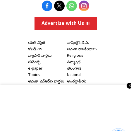
Advertise with Us !!!
రియల్ ఎస్టేట్
వాషింగ్టన్ డి.సి.
కోవిడ్-19
అమెరికా రాజకీయాలు
వ్యాపార వార్తలు
Religious
ఈవెంట్స్
నవ్యాంధ్ర
e-paper
తెలంగాణ
Topics
National
అమెరికా ఎన్‌ఆర్‌ఐ వార్తలు
అంతర్జాతీయ
షాపింగ్
Political Articles
Bay Area
Cinema News
డల్లాస్
సినిమా రివ్యూస్
న్యూ జెర్సీ
సినిమా ఇంటర్వ్యూలు
న్యూ యార్క్
రాజకీయ ఇంటర్వ్యూలు