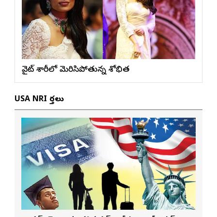
వైట్ శారీలో మెరిసిపోతున్న శోభిత
USA NRI వార్తలు