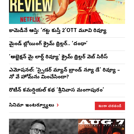
కామెడీనే ఆస్తి: ‘గట్ట కుస్తీ 2’OTT మూవి రివ్యూ
మైండ్ బ్లోయింగ్ క్రైమ్ థ్రిల్లర్.. ‘దంధా’
‘అబ్జెక్ష‌న్ మై లార్డ్ రివ్యూ’ క్రైమ్ థ్రిల్ల‌ర్ వెబ్ సిరీస్
ఎమోష‌న‌ల్‌: ‘స్పైడర్ మ్యాన్ బ్రాండ్ న్యూ డే’ రివ్యూ –
నో వే హోమ్‌ను మించేసిందా?
రొటీన్‌ కమర్షియల్‌ కథ ‘శ్రీనివాస మంగాపురం’
ఇంకా చదవండి
సినిమా ఇంటర్వ్యూలు