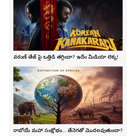
వరుణ్ తేజ్‌ పై ఒత్తిడి తగ్గిందా? ఇదేం మీడియా లెక్క!
రాబోయే మహా సంక్షోభం… తేనెటీగతో మొదలవుతుందా?