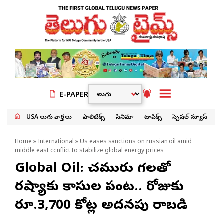
E-PAPER
USA తెలుగు వార్తలు
పాలిటిక్స్
సినిమా
టాపిక్స్
స్పెషల్ న్యూస్
Home
»
International
» Us eases sanctions on russian oil amid
middle east conflict to stabilize global energy prices
Global Oil: చమురు సెగలతో
రష్యాకు కాసుల పంట.. రోజుకు
రూ.3,700 కోట్ల అదనపు రాబడి