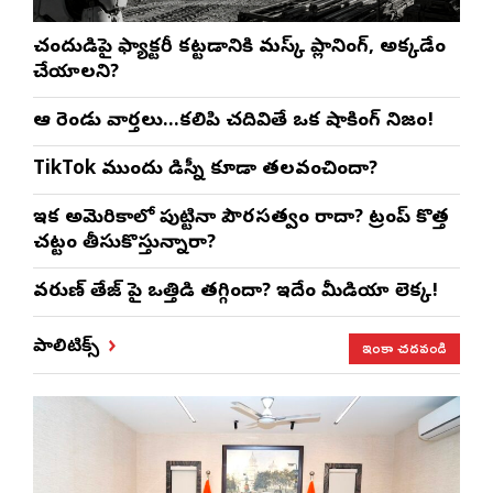
చంద్రుడిపై ఫ్యాక్టరీ కట్టడానికి మస్క్ ప్లానింగ్, అక్కడేం
చేయాలని?
ఆ రెండు వార్తలు…కలిపి చదివితే ఒక షాకింగ్ నిజం!
TikTok ముందు డిస్నీ కూడా తలవంచిందా?
ఇక అమెరికాలో పుట్టినా పౌరసత్వం రాదా? ట్రంప్ కొత్త
చట్టం తీసుకొస్తున్నారా?
వరుణ్ తేజ్‌ పై ఒత్తిడి తగ్గిందా? ఇదేం మీడియా లెక్క!
ఇంకా చదవండి
పాలిటిక్స్