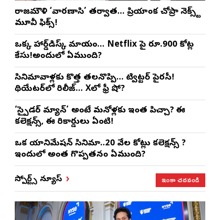
రాజమౌళి ‘వారణాసి’ తర్వాత… ప్రియాంక చోప్రా నెక్స్ట్
మూవీ ఫిక్స్!
ఒక్క హార్డ్‌డిస్క్ మాయం… Netflix పై రూ.900 కోట్ల
కేసు!అందులో ఏముంది?
సినిమావాళ్లకు కొత్త తలనొప్పి… ట్విట్టర్ పైరసీ!
థియేటర్‌లో రిలీజ్… Xలో ఫ్రీ షో?
‘స్పైడర్ మ్యాన్’ అంటే మనోళ్లకు ఇంత పిచ్చా? ఈ
కలెక్షన్స్, ఈ రికార్డులు ఏంటి!
ఒక యానిమేషన్ సినిమా..20 వేల కోట్లు కలెక్షన్స్ ?
ఇందులో అంత గొప్పతనం ఏముంది?
ఇంకా చదవండి
స్పోర్ట్స్ న్యూస్