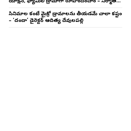
యాక్షన్, ఫ్యామిలీ డ్రామాగా రూపొందించాం – నిర్మాతలు
త్రినాథరావు నక్కిన, కాండ్రేగుల నాయుడు
సినిమాల కంటే మైక్రో డ్రామాలను తీయడమే చాలా కష్టం
– ‘దందా’ డైరెక్ట‌ర్ ఆదిత్య దేవులపల్లి