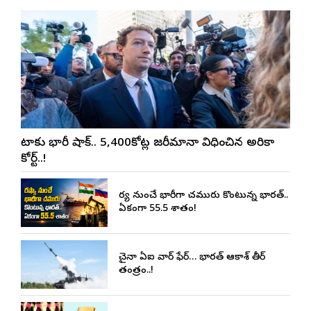
మెటాకు భారీ షాక్.. 5,400కోట్ల జరీమానా విధించిన అమెరికా
కోర్ట్..!
రష్యా నుంచే భారీగా చమురు కొంటున్న భారత్..
ఏకంగా 55.5 శాతం!
చైనా ఏఐ వార్ ఫేర్… భారత్ ఆకాశ్ తీర్
తంత్రం..!