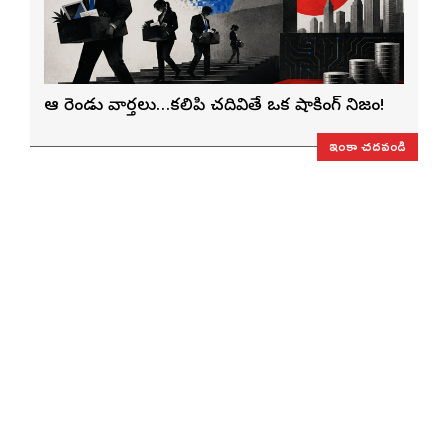
ఆ రెండు వార్తలు…కలిపి చదివితే ఒక షాకింగ్ నిజం!
ఇంకా చదవండి