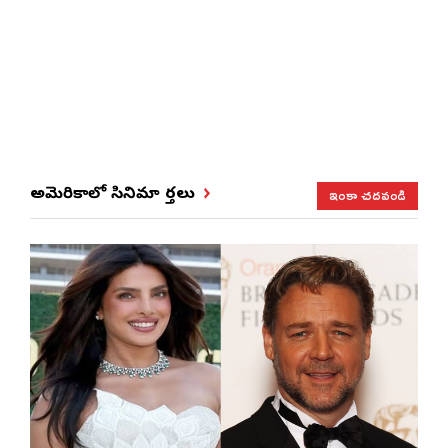
ఇంకా చదవండి
అమెరికాలో సినిమా వార్తలు