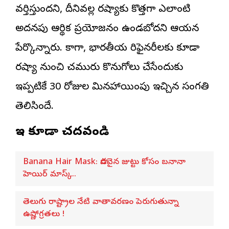
వర్తిస్తుందని, దీనివల్ల రష్యాకు కొత్తగా ఎలాంటి
అదనపు ఆర్థిక ప్రయోజనం ఉండబోదని ఆయన
పేర్కొన్నారు. కాగా, భారతీయ రిఫైనరీలకు కూడా
రష్యా నుంచి చమురు కొనుగోలు చేసేందుకు
ఇప్పటికే 30 రోజుల మినహాయింపు ఇచ్చిన సంగతి
తెలిసిందే.
ఇవి కూడా చదవండి
Banana Hair Mask: పొడవైన జుట్టు కోసం బనానా
హెయిర్ మాస్క్..
తెలుగు రాష్ట్రాల నేటి వాతావరణం పెరుగుతున్నా
ఉష్ణోగ్రతలు !