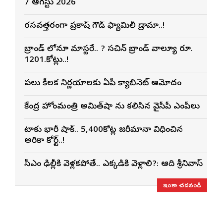
7 ఆగస్టు 2026
రసవత్తరంగా ప్రకాష్ గౌడ్ ఫ్యామిలీ డ్రామా..!
బ్రాండ్ లోనూ మాస్టరే.. ? సచిన్ బ్రాండ్ వాల్యూ రూ.
1201.కోట్లు..!
పలు కీలక నిర్ణయాలకు ఏపీ క్యాబినెట్ ఆమోదం
కేంద్ర హోంమంత్రి అమిత్‌షా ను కలిసిన వైసీపీ ఎంపీలు
మెటాకు భారీ షాక్.. 5,400కోట్ల జరీమానా విధించిన
అమెరికా కోర్ట్..!
సీఎం ఢిల్లీకి వెళ్లకపోతే.. ఎక్కడికి వెళ్లాలి?: ఆది శ్రీనివాస్
ఇంకా చదవండి