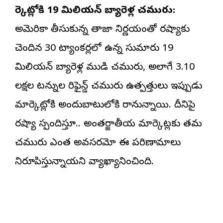
మార్కెట్లోకి 19 మిలియన్ బ్యారెళ్ల చమురు:
అమెరికా తీసుకున్న తాజా నిర్ణయంతో రష్యాకు
చెందిన 30 ట్యాంకర్లలో ఉన్న సుమారు 19
మిలియన్ బ్యారెళ్ల ముడి చమురు, అలాగే 3.10
లక్షల టన్నుల రిఫైన్డ్ చమురు ఉత్పత్తులు ఇప్పుడు
మార్కెట్లోకి అందుబాటులోకి రానున్నాయి. దీనిపై
రష్యా స్పందిస్తూ.. అంతర్జాతీయ మార్కెట్లకు తమ
చమురు ఎంత అవసరమో ఈ పరిణామాలు
నిరూపిస్తున్నాయని వ్యాఖ్యానించింది.