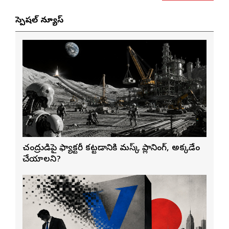
స్పెషల్ న్యూస్
చంద్రుడిపై ఫ్యాక్టరీ కట్టడానికి మస్క్ ప్లానింగ్, అక్కడేం
చేయాలని?