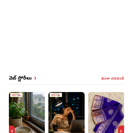
ఇంకా చదవండి
వెబ్ స్టోరీలు