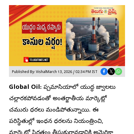
Published By: Vishal
March 13, 2026 / 02:34 PM IST
Global Oil:
పశ్చిమాసియాలో యుద్ధ జ్వాలలు
చల్లారకపోవడంతో అంతర్జాతీయ మార్కెట్లో
చమురు ధరలు
మండిపోతున్నాయి. ఈ
పరిస్థితుల్లో ఇంధన ధరలను నియంత్రించి,
మార్కెట్లో స్థిరత్వం తీసుకురావడానికి అమెరికా