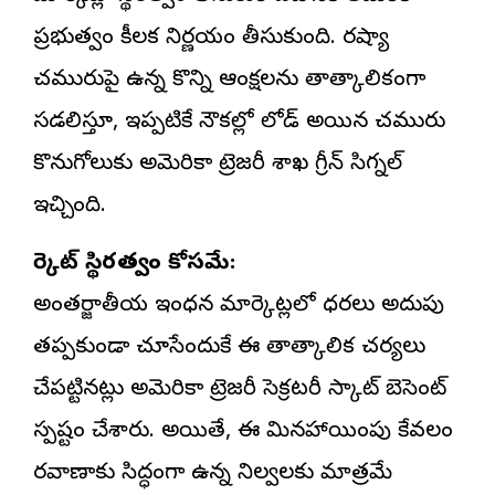
ప్రభుత్వం కీలక నిర్ణయం తీసుకుంది. రష్యా
చమురుపై ఉన్న కొన్ని ఆంక్షలను తాత్కాలికంగా
సడలిస్తూ, ఇప్పటికే నౌకల్లో లోడ్ అయిన చమురు
కొనుగోలుకు అమెరికా ట్రెజరీ శాఖ గ్రీన్ సిగ్నల్
ఇచ్చింది.
మార్కెట్ స్థిరత్వం కోసమే:
అంతర్జాతీయ ఇంధన మార్కెట్లలో ధరలు అదుపు
తప్పకుండా చూసేందుకే ఈ తాత్కాలిక చర్యలు
చేపట్టినట్లు అమెరికా ట్రెజరీ సెక్రటరీ స్కాట్ బెసెంట్
స్పష్టం చేశారు. అయితే, ఈ మినహాయింపు కేవలం
రవాణాకు సిద్ధంగా ఉన్న నిల్వలకు మాత్రమే