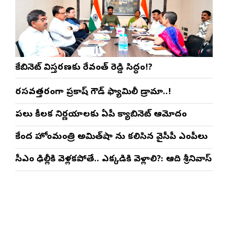
కేబినెట్ విస్తరణకు రేవంత్ రెడ్డి సిద్ధం!?
రసవత్తరంగా ప్రకాష్ గౌడ్ ఫ్యామిలీ డ్రామా..!
పలు కీలక నిర్ణయాలకు ఏపీ క్యాబినెట్ ఆమోదం
కేంద్ర హోంమంత్రి అమిత్‌షా ను కలిసిన వైసీపీ ఎంపీలు
సీఎం ఢిల్లీకి వెళ్లకపోతే.. ఎక్కడికి వెళ్లాలి?: ఆది శ్రీనివాస్