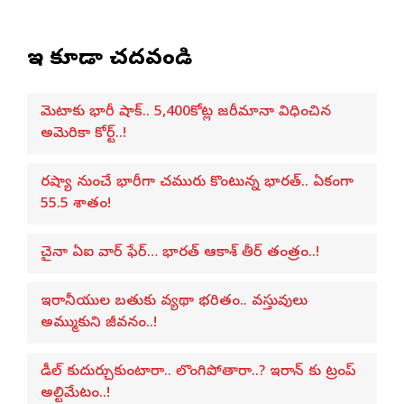
ఇవి కూడా చదవండి
మెటాకు భారీ షాక్.. 5,400కోట్ల జరీమానా విధించిన
అమెరికా కోర్ట్..!
రష్యా నుంచే భారీగా చమురు కొంటున్న భారత్.. ఏకంగా
55.5 శాతం!
చైనా ఏఐ వార్ ఫేర్… భారత్ ఆకాశ్ తీర్ తంత్రం..!
ఇరానీయుల బతుకు వ్యథా భరితం.. వస్తువులు
అమ్ముకుని జీవనం..!
డీల్ కుదుర్చుకుంటారా.. లొంగిపోతారా..? ఇరాన్ కు ట్రంప్
అల్టిమేటం..!