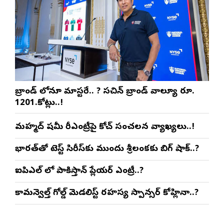
బ్రాండ్ లోనూ మాస్టరే.. ? సచిన్ బ్రాండ్ వాల్యూ రూ.
1201.కోట్లు..!
మహ్మద్ షమీ రీఎంట్రీపై కోచ్ సంచలన వ్యాఖ్యలు..!
భారత్‌తో టెస్ట్ సిరీస్‌కు ముందు శ్రీలంకకు బిగ్ షాక్..?
ఐపిఎల్ లో పాకిస్తాన్ ప్లేయర్ ఎంట్రీ..?
కామన్వెల్త్ గోల్డ్ మెడలిస్ట్ రహస్య స్పాన్సర్ కోహ్లినా..?