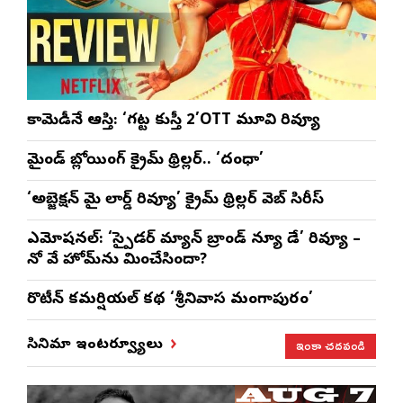
కామెడీనే ఆస్తి: ‘గట్ట కుస్తీ 2’OTT మూవి రివ్యూ
మైండ్ బ్లోయింగ్ క్రైమ్ థ్రిల్లర్.. ‘దంధా’
‘అబ్జెక్ష‌న్ మై లార్డ్ రివ్యూ’ క్రైమ్ థ్రిల్ల‌ర్ వెబ్ సిరీస్
ఎమోష‌న‌ల్‌: ‘స్పైడర్ మ్యాన్ బ్రాండ్ న్యూ డే’ రివ్యూ –
నో వే హోమ్‌ను మించేసిందా?
రొటీన్‌ కమర్షియల్‌ కథ ‘శ్రీనివాస మంగాపురం’
ఇంకా చదవండి
సినిమా ఇంటర్వ్యూలు