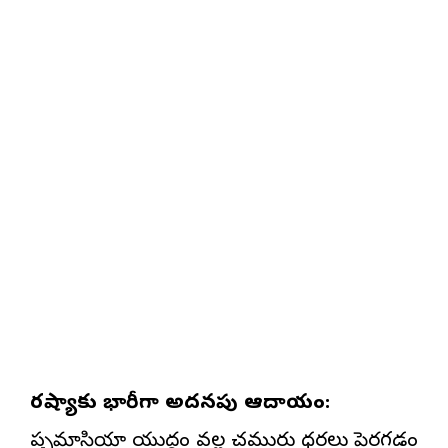
రష్యాకు భారీగా అదనపు ఆదాయం:
పశ్చిమాసియా యుద్ధం
వల్ల చమురు ధరలు పెరగడం