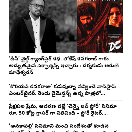
‘డీసీ’ వైల్డ్ గ్యాంగ్‌స్టర్ కథ. లోకేష్ కనగరాజ్ గారు
అద్భుతమైన పెర్ఫార్మెన్స్ ఇచ్చారు : దర్శకుడు అరుణ్
మాథేశ్వరన్
‘కొరియన్ కనకరాజు’ కడుపుబ్బా నవ్వించే నాన్‌స్టాప్
ఎంటర్‌టైనర్. రెండు డైమెన్షన్స్ ఉన్న పాత్రలో
నటించడం చాలా సంతృప్తినిచ్చింది : వరుణ్ తేజ్
ప్రేక్షకుల ప్రేమ, ఆదరణ వల్లే ‘చెన్నై లవ్ స్టోరీ’ సినిమా
రూ. 50 కోట్ల గ్రాసర్ గా నిలిచింది – స్టోరీ రైటర్,
ప్రొడ్యూసర్ సాయి రాజేష్
‘అనకాపల్లి’ సినిమాని మంచి సందేశంతో కూడిన