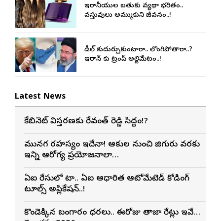
ఇరానీయుల బతుకు వ్యథా భరితం..
వస్తువులు అమ్ముకుని జీవనం..!
డీల్ కుదుర్చుకుంటారా.. లొంగిపోతారా..?
ఇరాన్ కు ట్రంప్ అల్టిమేటం..!
Latest News
కేబినెట్ విస్తరణకు రేవంత్ రెడ్డి సిద్ధం!?
మునగ రహస్యం ఇదేనా! ఆకుల నుంచి జిగురు వరకు
ఇన్ని ఆరోగ్య ప్రయోజనాలా…
ఏఐ రేసులో మెటా.. ఏఐ ఆధారిత ఆటోమేటెడ్ కోడింగ్
టూల్స్ అప్లికేషన్..!
కొండెక్కిన బంగారం ధరలు.. ఈరోజు తాజా రేట్లు ఇవే…