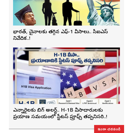
భారత్, చైనాలకు తగ్గిన ఎఫ్-1 వీసాలు.. సీఐఎస్
నివేదిక..!
ఎన్నారైలకు బిగ్ అలర్ట్.. H-1B వీసాదారులకు
ప్రయాణ సమయంలో స్టేటస్ ప్రూఫ్స్ తప్పనిసరి..!
ఇంకా చదవండి