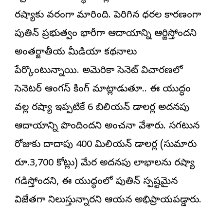
రష్యాకు వరంగా మారింది. పెరిగిన ధరల కారణంగా
పుతిన్ ప్రభుత్వం భారీగా ఆదాయాన్ని ఆర్జిస్తోందని
అంతర్జాతీయ మీడియా కథనాలు
పేర్కొంటున్నాయి. అమెరికా సెనెట్ విచారణలో
సెనెటర్ ఆంగస్ కింగ్ మాట్లాడుతూ.. ఈ యుద్ధం
వల్ల రష్యా ఇప్పటికే 6 బిలియన్ డాలర్ల అదనపు
ఆదాయాన్ని పొందిందని అంచనా వేశారు. సగటున
రోజుకు దాదాపు 400 మిలియన్ డాలర్ల (సుమారు
రూ.3,700 కోట్లు) మేర అదనపు లాభాలను రష్యా
గడిస్తోందని, ఈ యుద్ధంలో పుతిన్ స్పష్టమైన
విజేతగా నిలుస్తున్నారని ఆయన అభిప్రాయపడ్డారు.