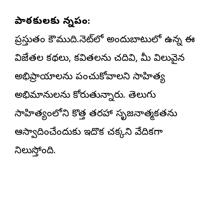
పాఠకులకు విన్నపం:
ప్రస్తుతం కౌముది.నెట్‌లో అందుబాటులో ఉన్న ఈ
విజేతల కథలు, కవితలను చదివి, మీ విలువైన
అభిప్రాయాలను పంచుకోవాలని సాహిత్య
అభిమానులను కోరుతున్నారు. తెలుగు
సాహిత్యంలోని కొత్త తరహా సృజనాత్మకతను
ఆస్వాదించేందుకు ఇదొక చక్కని వేదికగా
నిలుస్తోంది.