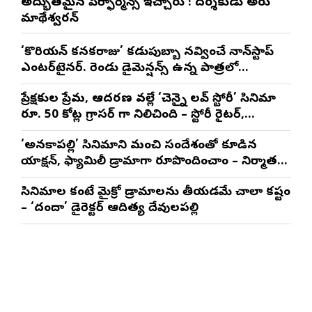
అద్భుతమైన పెర్ఫార్మెన్స్ ఇచ్చారు : దర్శకుడు అరుణ్
మాథేశ్వరన్
‘కొరియన్ కనకరాజు’ కడుపుబ్బా నవ్వించే నాన్‌స్టాప్
ఎంటర్‌టైనర్. రెండు డైమెన్షన్స్ ఉన్న పాత్రలో
నటించడం చాలా సంతృప్తినిచ్చింది : వరుణ్ తేజ్
ప్రేక్షకుల ప్రేమ, ఆదరణ వల్లే ‘చెన్నై లవ్ స్టోరీ’ సినిమా
రూ. 50 కోట్ల గ్రాసర్ గా నిలిచింది – స్టోరీ రైటర్,
ప్రొడ్యూసర్ సాయి రాజేష్
‘అనకాపల్లి’ సినిమాని మంచి సందేశంతో కూడిన
యాక్షన్, ఫ్యామిలీ డ్రామాగా రూపొందించాం – నిర్మాతలు
త్రినాథరావు నక్కిన, కాండ్రేగుల నాయుడు
సినిమాల కంటే మైక్రో డ్రామాలను తీయడమే చాలా కష్టం
– ‘దందా’ డైరెక్ట‌ర్ ఆదిత్య దేవులపల్లి