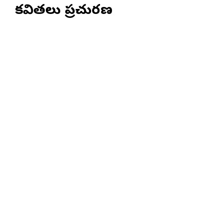
కవితలు ప్రచురణ