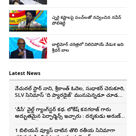
ఎన్నారై కష్టాలపై పంచ్‌లతో నవ్వించిన నవీన్
పోలిశెట్టి
బాల్టిమోర్ చరిత్రలో నిలిచిపోయే వేడుక ఇది:
శ్రీధర్ బానాల
Latest News
నేచురల్ స్టార్ నాని, శ్రీకాంత్ ఓదెల, సుధాకర్ చెరుకూరి,
SLV సినిమాస్ ‘ది ప్యారడైజ్’ మునుపెన్నడూ చూడని
యాక్షన్ బ్లడ్ బాత్ టీజర్ రిలీజ్
‘డీసీ’ వైల్డ్ గ్యాంగ్‌స్టర్ కథ. లోకేష్ కనగరాజ్ గారు
అద్భుతమైన పెర్ఫార్మెన్స్ ఇచ్చారు : దర్శకుడు అరుణ్
మాథేశ్వరన్
1 బిలియన్ వ్యూస్ దాటిన తొలి భారతీయ సినిమాగా