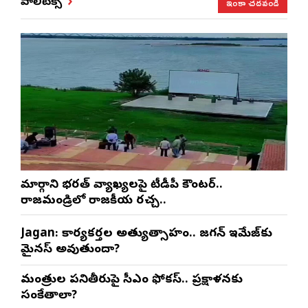
ఇంకా చదవండి
పాలిటిక్స్
మార్గాని భరత్ వ్యాఖ్యలపై టీడీపీ కౌంటర్..
రాజమండ్రిలో రాజకీయ రచ్చ..
Jagan: కార్యకర్తల అత్యుత్సాహం.. జగన్ ఇమేజ్‌కు
మైనస్ అవుతుందా?
మంత్రుల పనితీరుపై సీఎం ఫోకస్.. ప్రక్షాళనకు
సంకేతాలా?