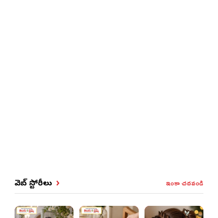
ఇంకా చదవండి
వెబ్ స్టోరీలు