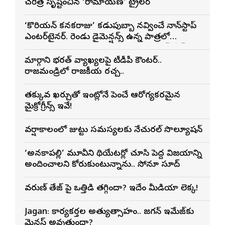
చరిత్ర సృష్టించిన ‘రామాయణ’ ట్రైలర్
‘కొరియన్ కనకరాజు’ కడుపుబ్బా నవ్వించే నాన్‌స్టాప్
ఎంటర్‌టైనర్. రెండు డైమెన్షన్స్ ఉన్న పాత్రలో
నటించడం చాలా సంతృప్తినిచ్చింది : వరుణ్ తేజ్
మార్గాని భరత్ వ్యాఖ్యలపై టీడీపీ కౌంటర్..
రాజమండ్రిలో రాజకీయ రచ్చ..
తక్కువ ఖర్చుతో ఇంట్లోనే పెంచే ఆరోగ్యకరమైన
మైక్రోగ్రీన్స్ ఇవే!
వర్షాకాలంలో జుట్టు సమస్యలకు నేచురల్ సొల్యూషన్
‘అనకాపల్లి’ మూవీని థియేటర్లో చూసి పెద్ద విజయాన్ని
అందించాలని కోరుకుంటున్నాను.. సోనూ సూద్
వరుణ్ తేజ్‌ పై ఒత్తిడి తగ్గిందా? ఇదేం మీడియా లెక్క!
Jagan: కార్యకర్తల అత్యుత్సాహం.. జగన్ ఇమేజ్‌కు
మైనస్ అవుతుందా?