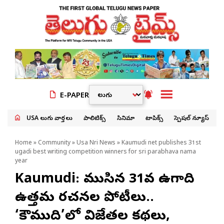
E-PAPER
USA తెలుగు వార్తలు
పాలిటిక్స్
సినిమా
టాపిక్స్
స్పెషల్ న్యూస్
Home
»
Community
»
Usa Nri News
» Kaumudi net publishes 31st
ugadi best writing competition winners for sri parabhava nama
year
Kaumudi: ముగిసిన 31వ ఉగాది
ఉత్తమ రచనల పోటీలు..
‘కౌముది’లో విజేతల కథలు,