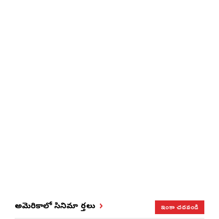
ఇంకా చదవండి
అమెరికాలో సినిమా వార్తలు