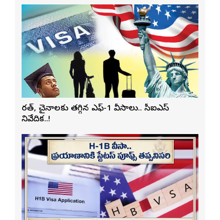
భారత్, చైనాలకు తగ్గిన ఎఫ్-1 వీసాలు.. సీఐఎస్
నివేదిక..!