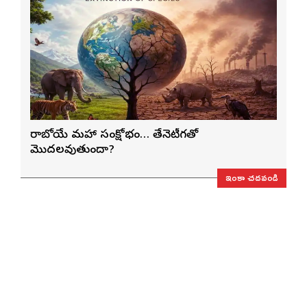
రాబోయే మహా సంక్షోభం… తేనెటీగతో
మొదలవుతుందా?
ఇంకా చదవండి