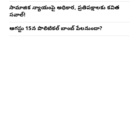
సామాజిక న్యాయంపై అధికార, ప్రతిపక్షాలకు కవిత
సవాల్!
ఆగస్టు 15న పొలిటికల్ బాంబ్ పేలనుందా?