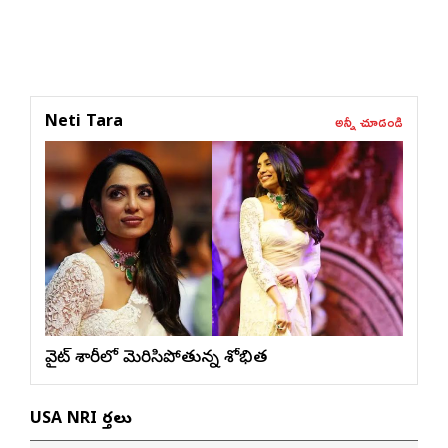
అన్నీ చూడండి
Neti Tara
వైట్ శారీలో మెరిసిపోతున్న శోభిత
USA NRI వార్తలు