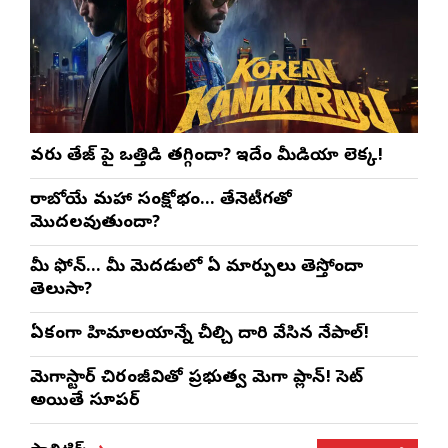
వరుణ్ తేజ్‌ పై ఒత్తిడి తగ్గిందా? ఇదేం మీడియా లెక్క!
రాబోయే మహా సంక్షోభం… తేనెటీగతో
మొదలవుతుందా?
మీ ఫోన్… మీ మెదడులో ఏ మార్పులు తెస్తోందా
తెలుసా?
ఏకంగా హిమాలయాన్నే చీల్చి దారి వేసిన నేపాల్!
మెగాస్టార్ చిరంజీవితో ప్రభుత్వ మెగా ప్లాన్! సెట్
అయితే సూపర్