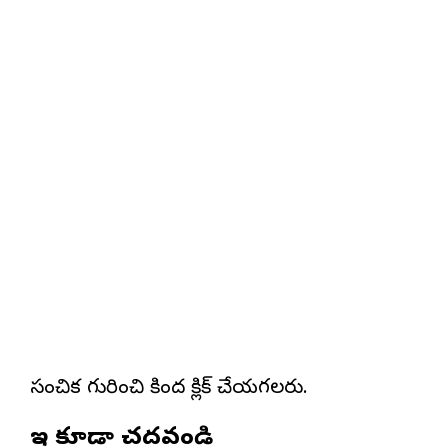
సంచిక గురించి కింద క్లిక్ చేయగలరు.
ఇవి కూడా చదవండి