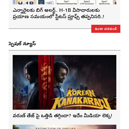
ఎన్నారైలకు బిగ్ అలర్ట్.. H-1B వీసాదారులకు
ప్రయాణ సమయంలో స్టేటస్ ప్రూఫ్స్ తప్పనిసరి..!
ఇంకా చదవండి
స్పెషల్ న్యూస్
వరుణ్ తేజ్‌ పై ఒత్తిడి తగ్గిందా? ఇదేం మీడియా లెక్క!