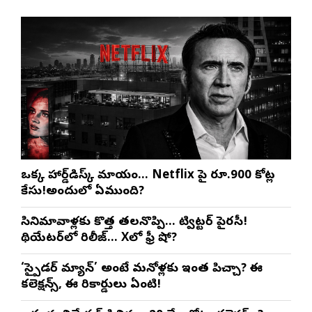
ఒక్క హార్డ్‌డిస్క్ మాయం… Netflix పై రూ.900 కోట్ల
కేసు!అందులో ఏముంది?
సినిమావాళ్లకు కొత్త తలనొప్పి… ట్విట్టర్ పైరసీ!
థియేటర్‌లో రిలీజ్… Xలో ఫ్రీ షో?
‘స్పైడర్ మ్యాన్’ అంటే మనోళ్లకు ఇంత పిచ్చా? ఈ
కలెక్షన్స్, ఈ రికార్డులు ఏంటి!