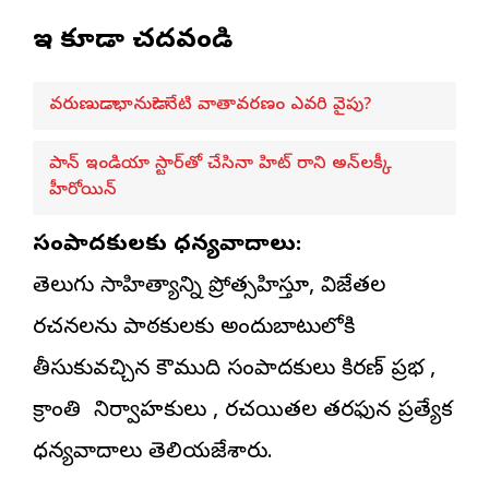
ఇవి కూడా చదవండి
వరుణుడా.. భానుడా? నేటి వాతావరణం ఎవరి వైపు?
పాన్ ఇండియా స్టార్‌తో చేసినా హిట్ రాని అన్‌లక్కీ
హీరోయిన్
సంపాదకులకు ధన్యవాదాలు:
తెలుగు సాహిత్యాన్ని ప్రోత్సహిస్తూ, విజేతల
రచనలను పాఠకులకు అందుబాటులోకి
తీసుకువచ్చిన కౌముది సంపాదకులు కిరణ్ ప్రభ ,
క్రాంతి నిర్వాహకులు , రచయితల తరఫున ప్రత్యేక
ధన్యవాదాలు తెలియజేశారు.