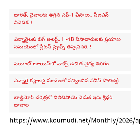
భారత్, చైనాలకు తగ్గిన ఎఫ్-1 వీసాలు.. సీఐఎస్
నివేదిక..!
ఎన్నారైలకు బిగ్ అలర్ట్.. H-1B వీసాదారులకు ప్రయాణ
సమయంలో స్టేటస్ ప్రూఫ్స్ తప్పనిసరి..!
సెయింట్ లూయిస్‌లో నాట్స్ ఉచిత వైద్య శిబిరం
ఎన్నారై కష్టాలపై పంచ్‌లతో నవ్వించిన నవీన్ పోలిశెట్టి
బాల్టిమోర్ చరిత్రలో నిలిచిపోయే వేడుక ఇది: శ్రీధర్
బానాల
https://www.koumudi.net/Monthly/2026/ap