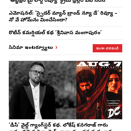
‘అబ్జెక్ష‌న్ మై లార్డ్ రివ్యూ’ క్రైమ్ థ్రిల్ల‌ర్ వెబ్ సిరీస్
ఎమోష‌న‌ల్‌: ‘స్పైడర్ మ్యాన్ బ్రాండ్ న్యూ డే’ రివ్యూ –
నో వే హోమ్‌ను మించేసిందా?
రొటీన్‌ కమర్షియల్‌ కథ ‘శ్రీనివాస మంగాపురం’
ఇంకా చదవండి
సినిమా ఇంటర్వ్యూలు
‘డీసీ’ వైల్డ్ గ్యాంగ్‌స్టర్ కథ. లోకేష్ కనగరాజ్ గారు