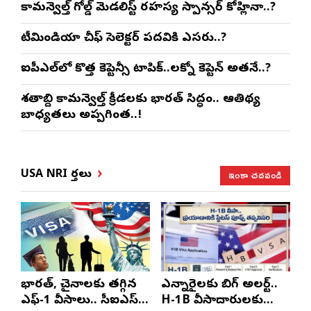
కామన్వెల్త్ గోల్డ్ మెడలిస్ట్ రహస్య స్పాన్సర్ కోహ్లినా..?
టీమిండియా చీఫ్ సెలెక్టర్ పదవికి ఎసరు..?
ఐపీఎల్‌లో కొత్త కెప్టెన్సీ టాపిక్..లక్నో కెప్టెన్ అతనే..?
శతాబ్ది కామన్వెల్త్ క్రీడలకు భారత్ సిద్ధం.. ఆతిథ్య
బాధ్యతలు అప్పగింత..!
ఇంకా చదవండి
USA NRI వార్తలు
భారత్, చైనాలకు తగ్గిన
ఎన్నారైలకు బిగ్ అలర్ట్..
ఎఫ్-1 వీసాలు.. సీఐఎస్
H-1B వీసాదారులకు