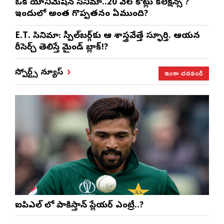
ఒక యానిమేషన్ సినిమా..20 వేల కోట్లు కలెక్షన్స్ ?
ఇందులో అంత గొప్పతనం ఏముంది?
E.T. సినిమా: స్పీల్‌బర్గ్‌కు ఆ శాస్త్రవేత్తే స్ఫూర్తి. ఆయన
రీసెర్చ్ తెలిస్తే మైండ్ బ్లాక్!?
ఇంకా చదవండి
స్పోర్ట్స్ న్యూస్
ఐపిఎల్ లో పాకిస్తాన్ ప్లేయర్ ఎంట్రీ..?