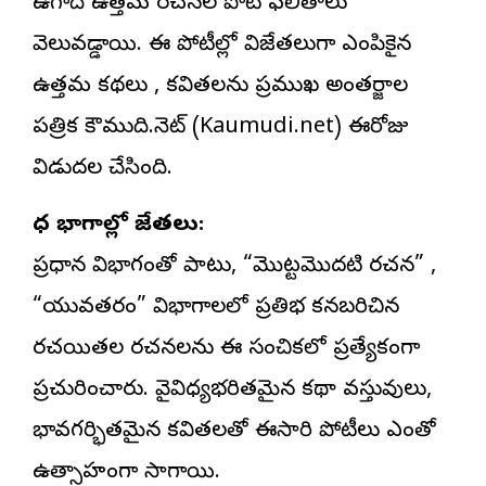
ఉగాది
ఉత్తమ రచనల పోటీ ఫలితాలు
వెలువడ్డాయి. ఈ పోటీల్లో విజేతలుగా ఎంపికైన
ఉత్తమ కథలు , కవితలను ప్రముఖ అంతర్జాల
పత్రిక కౌముది.నెట్ (Kaumudi.net) ఈరోజు
విడుదల చేసింది.
వివిధ విభాగాల్లో విజేతలు:
ప్రధాన విభాగంతో పాటు, “మొట్టమొదటి రచన” ,
“యువతరం” విభాగాలలో ప్రతిభ కనబరిచిన
రచయితల రచనలను ఈ సంచికలో ప్రత్యేకంగా
ప్రచురించారు. వైవిధ్యభరితమైన కథా వస్తువులు,
భావగర్భితమైన కవితలతో ఈసారి పోటీలు ఎంతో
ఉత్సాహంగా సాగాయి.