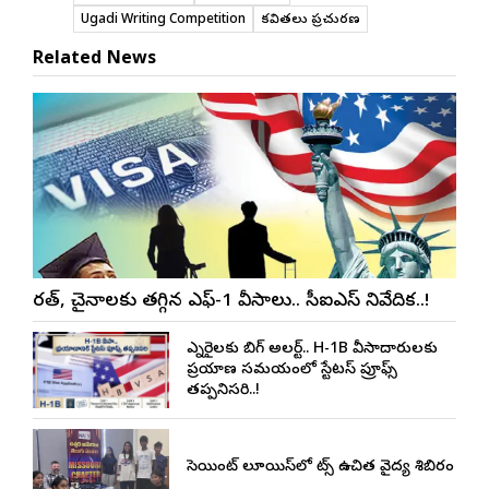
Ugadi Writing Competition
కవితలు ప్రచురణ
Related News
భారత్, చైనాలకు తగ్గిన ఎఫ్-1 వీసాలు.. సీఐఎస్ నివేదిక..!
ఎన్నారైలకు బిగ్ అలర్ట్.. H-1B వీసాదారులకు
ప్రయాణ సమయంలో స్టేటస్ ప్రూఫ్స్
తప్పనిసరి..!
సెయింట్ లూయిస్‌లో నాట్స్ ఉచిత వైద్య శిబిరం