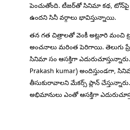
పెంచుతోంది. టీజర్‌తో సినిమా కథ, టోన్‌పై 
ఉందని సినీ వర్గాలు భావిస్తున్నాయి.
త‌న గత చిత్రాలతో వెంకీ అట్లూరి మంచి ట్
అంచనాలు మరింత పెరిగాయి. తెలుగు ప్రేక
సినిమా కోసం ఆసక్తిగా ఎదురుచూస్తున్నారు
Prakash kumar) అందిస్తుండగా, సినిమ
తీసుకురావాలని మేకర్స్ ప్లాన్ చేస్తున్నారు.
అభిమానులు ఎంతో ఆసక్తిగా ఎదురుచూస్త