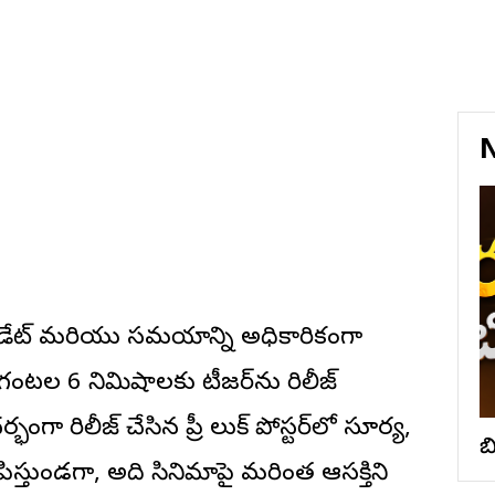
N
్ డేట్ మరియు సమయాన్ని అధికారికంగా
గంటల 6 నిమిషాలకు టీజర్‌ను రిలీజ్
ంగా రిలీజ్ చేసిన ప్రీ లుక్ పోస్టర్‌లో సూర్య,
బ
ిస్తుండగా, అది సినిమాపై మరింత ఆసక్తిని