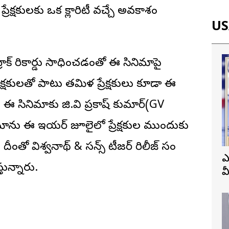
ప్రేక్షకులకు ఒక క్లారిటీ వచ్చే అవకాశం
USA
రాక్ రికార్డు సాధించడంతో ఈ సినిమాపై
్షకులతో పాటు తమిళ ప్రేక్షకులు కూడా ఈ
. ఈ సినిమాకు జి.వి ప్ర‌కాష్ కుమార్(GV
ాను ఈ ఇయ‌ర్ జూలైలో ప్రేక్షకుల ముందుకు
 దీంతో విశ్వనాథ్ & సన్స్ టీజర్ రిలీజ్ కోసం
ఎ
ున్నారు.
వ
ప