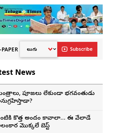
-PAPER
Subscribe
test News
ంత్రాలు, పూజలు లేకుండా భగవంతుడు
నుగ్రహిస్తాడా?
ంటికి కొత్త అందం కావాలా… ఈ వేలాడే
లంకార మొక్కలే బెస్ట్