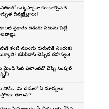
ీవితంలో ఒక్కసారైనా చూడాల్సిన 5
ద్భుత దివ్యక్షేత్రాలు!
ైకాలజీ ప్రకారం మెదడుకు పదును పెట్టే
లవాట్లు..
ేవుడి కంటే ముందు గురువుకే ఎందుకు
ొక్కాలి? కబీర్‌దాస్ చెప్పిన రహస్యం!
ీ మైండ్ సెట్ ఎలాంటిదో చెప్పే సింపుల్
క్నిక్!
ీ ఫోన్… మీ మెదడులో ఏ మార్పులు
ెస్తోందా తెలుసా?