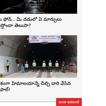
ీ ఫోన్… మీ మెదడులో ఏ మార్పులు
ెస్తోందా తెలుసా?
కంగా హిమాలయాన్నే చీల్చి దారి వేసిన
ేపాల్!
ఇంకా చదవండి