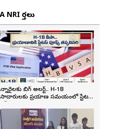
 NRI వార్తలు
న్నారైలకు బిగ్ అలర్ట్.. H-1B
ీసాదారులకు ప్రయాణ సమయంలో స్టేటస్
్రూఫ్స్ తప్పనిసరి..!