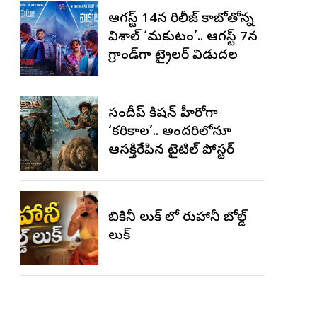
ఆగస్ట్ 14న రిలీజ్ కాబోతోన్న
విశాల్ ‘మకుటం’.. ఆగస్ట్ 7న
గ్రాండ్‌గా ట్రైలర్ విడుదల
సందీప్ కిషన్ హీరోగా
‘కరికాల’.. అందరిలోనూ
ఆసక్తిరేపిన టైటిల్ పోస్టర్
బికినీ లుక్ లో రుహానీ బోల్డ్
లుక్