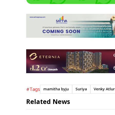
#Tags
mamitha byju
Suriya
Venky Atlur
Related News