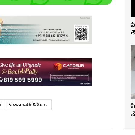
మ
త
i
Viswanath & Sons
ఏ
న