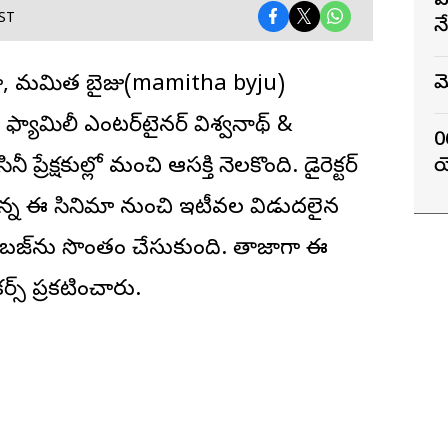
ఏ
IST
న
మ
ీరోగా, మ‌మిత బైజు(mamitha byju)
్ ఫ్యామిలీ ఎంటర్‌టైనర్ విశ్వనాథ్ &
0
్రేక్షకుల్లో మంచి ఆసక్తి నెలకొంది. డైరెక్ట‌ర్
య
స్తున్న ఈ సినిమా నుంచి ఇటీవల విడుదలైన
చి బజ్‌ను సొంతం చేసుకుంది. తాజాగా ఈ
్స్ ప్రకటించారు.