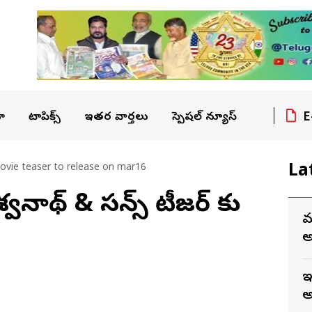
E
ా
టాపిక్స్
ఇతర వార్తలు
స్పెషల్ న్యూస్
La
vie teaser to release on mar16
‌నాథ్ & స‌న్స్ టీజ‌ర్ కు
మ
అ
ఇ
అ