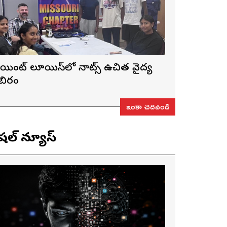
ెయింట్ లూయిస్‌లో నాట్స్ ఉచిత వైద్య
ిబిరం
ఇంకా చదవండి
ెషల్ న్యూస్