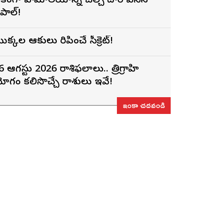
కంగా హిమాలయాన్నే చీల్చి దారి వేసిన
ేపాల్!
ొక్కల ఆకులు మెరిపించే సీక్రెట్!
6 ఆగస్టు 2026 రాశిఫలాలు.. త్రిగ్రాహి
ోగం కలిసొచ్చే రాశులు ఇవే!
ఇంకా చదవండి