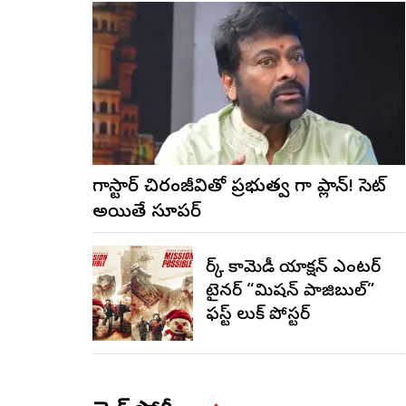
మెగాస్టార్ చిరంజీవితో ప్రభుత్వ మెగా ప్లాన్! సెట్
అయితే సూపర్
డార్క్ కామెడీ యాక్షన్ ఎంటర్
టైనర్ “మిషన్ పాజిబుల్”
ఫస్ట్ లుక్ పోస్టర్