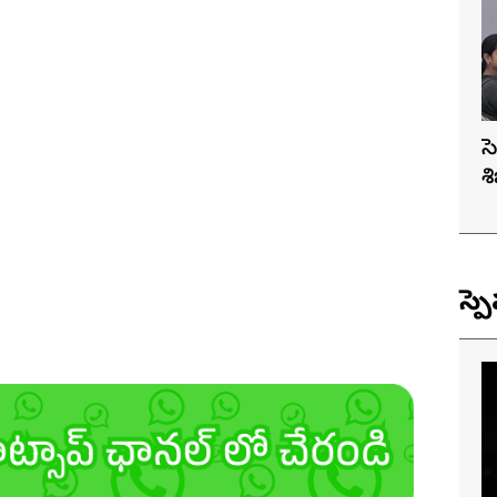
స
శ
స్ప