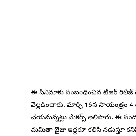
ఈ సినిమాకు సంబంధించిన టీజర్ రిలీజ
వెల్లడించారు. మార్చి 16న సాయంత్రం 4 
చేయనున్నట్లు మేక‌ర్స్ తెలిపారు. ఈ సందర్భ
మమితా బైజు ఇద్దరూ కలిసి నడుస్తూ కనిప