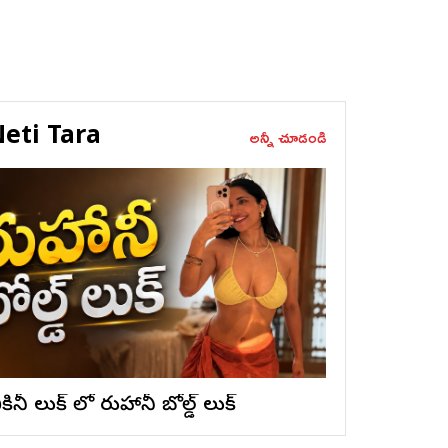
eti Tara
అన్నీ చూడండి
ికినీ లుక్ లో రుహానీ బోల్డ్ లుక్