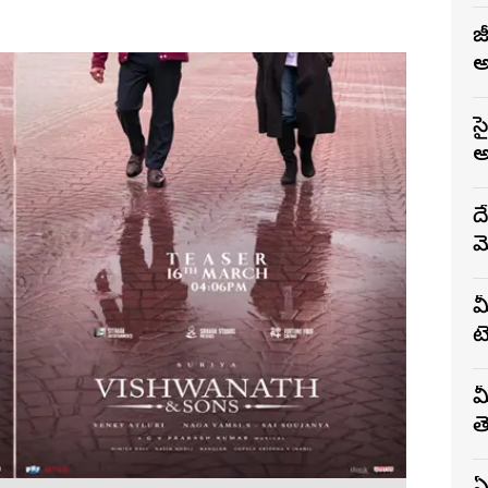
జ
అ
స
అ
ద
మ
మ
టె
మ
త