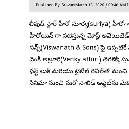
Published By: Sravani
March 15, 2026 / 09:40 AM 
కోలీవుడ్ స్టార్ హీరో సూర్య(suriya) హ
హీరోయిన్ గా నటిస్తున్న మోస్ట్ అవెయిటెడ
సన్స్(Viswanath & Sons) పై ఇప్పటికే సినీ ప
వెంకీ అట్లూరి(Venky atluri) తెరకెక్కి
ఫస్ట్ లుక్ మరియు టైటిల్ రివీల్‌తో మం
సినిమా నుంచి మరో సాలిడ్ అప్డేట్‌ను మేకర