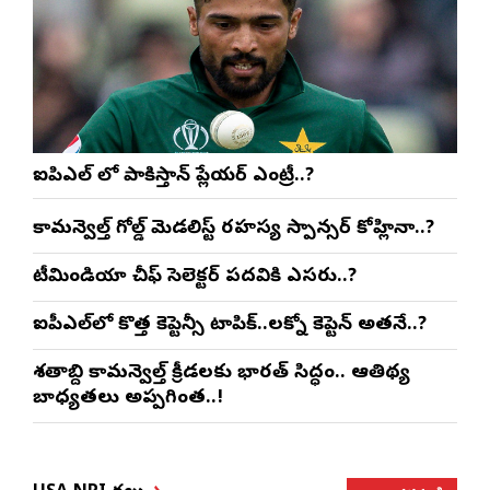
ఐపిఎల్ లో పాకిస్తాన్ ప్లేయర్ ఎంట్రీ..?
కామన్వెల్త్ గోల్డ్ మెడలిస్ట్ రహస్య స్పాన్సర్ కోహ్లినా..?
టీమిండియా చీఫ్ సెలెక్టర్ పదవికి ఎసరు..?
ఐపీఎల్‌లో కొత్త కెప్టెన్సీ టాపిక్..లక్నో కెప్టెన్ అతనే..?
శతాబ్ది కామన్వెల్త్ క్రీడలకు భారత్ సిద్ధం.. ఆతిథ్య
బాధ్యతలు అప్పగింత..!