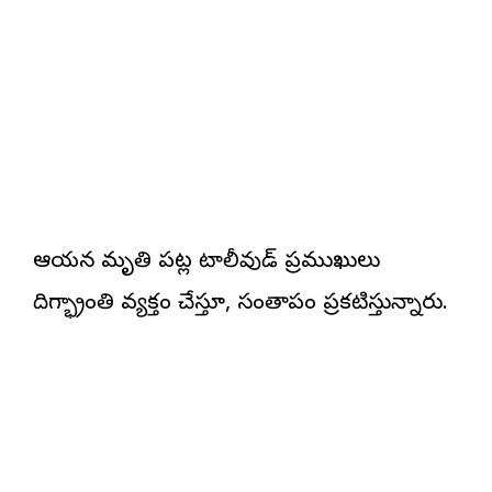
ఆయన మృతి పట్ల టాలీవుడ్ ప్రముఖులు
దిగ్భ్రాంతి వ్యక్తం చేస్తూ, సంతాపం ప్రకటిస్తున్నారు.