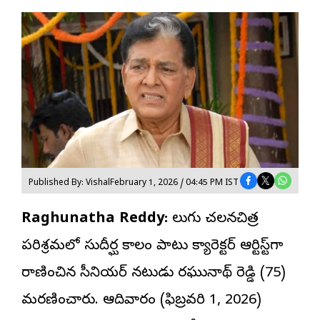
Published By: Vishal
February 1, 2026 / 04:45 PM IST
Raghunatha Reddy:
తెలుగు చలనచిత్ర
పరిశ్రమలో సుదీర్ఘ కాలం పాటు క్యారెక్టర్ ఆర్టిస్ట్‌గా
రాణించిన సీనియర్ నటుడు రఘునాథ్ రెడ్డి (75)
మరణించారు. ఆదివారం (ఫిబ్రవరి 1, 2026)