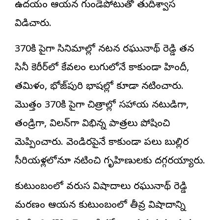
ఉదయం ఆయన గుండెపోటుతో తుదిశ్వాస
విడిచారు.
370కి పైగా సినిమాల్లో నటన రఘునాథ్ రెడ్డి తన
సినీ కెరీర్‌లో కేవలం తెలుగులోనే కాకుండా హిందీ,
తమిళం, భోజ్‌పురి భాషల్లో కూడా నటించారు.
మొత్తం 370కి పైగా చిత్రాల్లో సహాయ నటుడిగా,
తండ్రిగా, విలన్‌గా విభిన్న పాత్రలు పోషించి
మెప్పించారు. వెండితెరపైనే కాకుండా పలు బుల్లితెర
సీరియళ్లలోనూ నటించి గృహిణులకు దగ్గరయ్యారు.
కుటుంబంలో వరుస విషాదాలు రఘునాథ్ రెడ్డి
మరణం ఆయన కుటుంబంలో తీవ్ర విషాదాన్ని