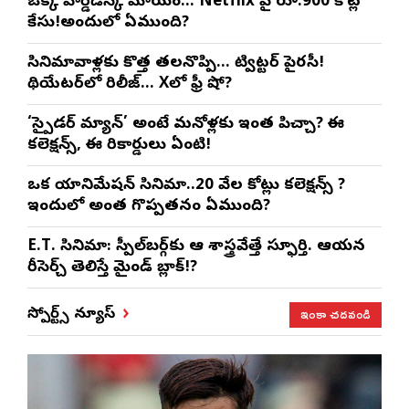
ఒక్క హార్డ్‌డిస్క్ మాయం… Netflix పై రూ.900 కోట్ల
కేసు!అందులో ఏముంది?
సినిమావాళ్లకు కొత్త తలనొప్పి… ట్విట్టర్ పైరసీ!
థియేటర్‌లో రిలీజ్… Xలో ఫ్రీ షో?
‘స్పైడర్ మ్యాన్’ అంటే మనోళ్లకు ఇంత పిచ్చా? ఈ
కలెక్షన్స్, ఈ రికార్డులు ఏంటి!
ఒక యానిమేషన్ సినిమా..20 వేల కోట్లు కలెక్షన్స్ ?
ఇందులో అంత గొప్పతనం ఏముంది?
E.T. సినిమా: స్పీల్‌బర్గ్‌కు ఆ శాస్త్రవేత్తే స్ఫూర్తి. ఆయన
రీసెర్చ్ తెలిస్తే మైండ్ బ్లాక్!?
ఇంకా చదవండి
స్పోర్ట్స్ న్యూస్