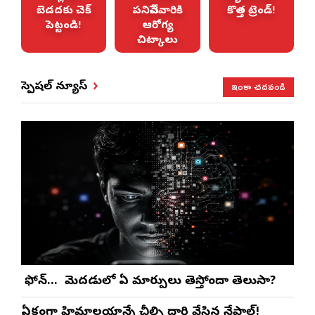
ను
బెడదకు చెక్
పనిచేసేవారికి
కొత్త ట్రెండ్!
!
పెట్టండి!
ఆరోగ్య
చిట్కాలు
ఇంకా చదవండి
స్పెషల్ న్యూస్
మీ ఫోన్… మీ మెదడులో ఏ మార్పులు తెస్తోందా తెలుసా?
ఏకంగా హిమాలయాన్నే చీల్చి దారి వేసిన నేపాల్!