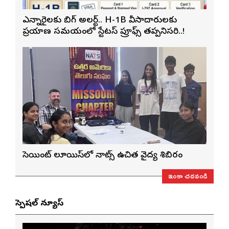
ఎన్నారైలకు బిగ్ అలర్ట్.. H-1B వీసాదారులకు
ప్రయాణ సమయంలో స్టేటస్ ప్రూఫ్స్ తప్పనిసరి..!
సెయింట్ లూయిస్‌లో నాట్స్ ఉచిత వైద్య శిబిరం
ఇంకా చదవండి
స్పెషల్ న్యూస్