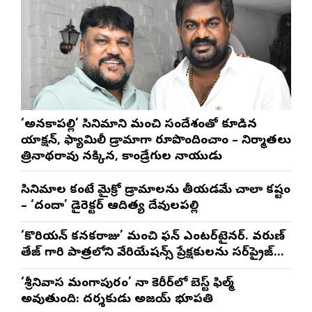
‘అనకాపల్లి’ సినిమాని మంచి సందేశంతో కూడిన
యాక్షన్, ఫ్యామిలీ డ్రామాగా రూపొందించాం – నిర్మాతలు
త్రినాథరావు నక్కిన, కాండ్రేగుల నాయుడు
సినిమాల కంటే మైక్రో డ్రామాలను తీయడమే చాలా కష్టం
– ‘దందా’ డైరెక్ట‌ర్ ఆదిత్య దేవులపల్లి
‘కొరియన్ కనకరాజు’ మంచి ఫన్ ఎంటర్‌టైనర్. వరుణ్
తేజ్ గారి పాత్రలోని వేరియేషన్స్ ప్రేక్షకులను సర్‌ప్రైజ్
చేస్తాయి : దర్శకుడు మేర్లపాక గాంధీ
‘శ్రీనివాస మంగాపురం’ నా కెరీర్‌లో బెస్ట్ ఫిల్మ్
అవుతుంది: దర్శకుడు అజయ్ భూపతి