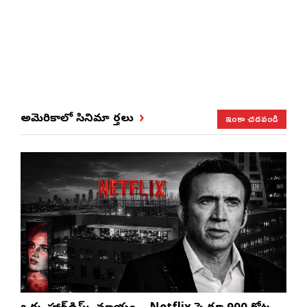
ఇంకా చదవండి
అమెరికాలో సినిమా వార్తలు