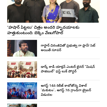
‘హుషార్‌ పిట్టలు’ చిత్రం అందరి హృదయాలకు
హత్తుకుంటుంది: బెక్కెం వేణుగోపాల్‌
మెగాస్టార్ చిరంజీవితో ప్రభుత్వ మెగా ప్లాన్! సెట్
అయితే సూపర్
డార్క్ కామెడీ యాక్షన్ ఎంటర్ టైనర్ “మిషన్
పాజిబుల్” ఫస్ట్ లుక్ పోస్టర్
ఆగస్ట్ 14న రిలీజ్ కాబోతోన్న విశాల్
‘మకుటం’.. ఆగస్ట్ 7న గ్రాండ్‌గా ట్రైలర్
విడుదల