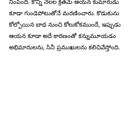
నింపింది. కొన్ని నెలల క్రితమే ఆయన కుమారుడు
కూడా గుండెపోటుతోనే మరణించారు. కొడుకును
కోల్పోయిన బాధ నుంచి కోలుకోకముందే, ఇప్పుడు
ఆయన కూడా అదే కారణంతో కన్నుమూయడం
అభిమానులను, సినీ ప్రముఖులను కలిచివేస్తోంది.