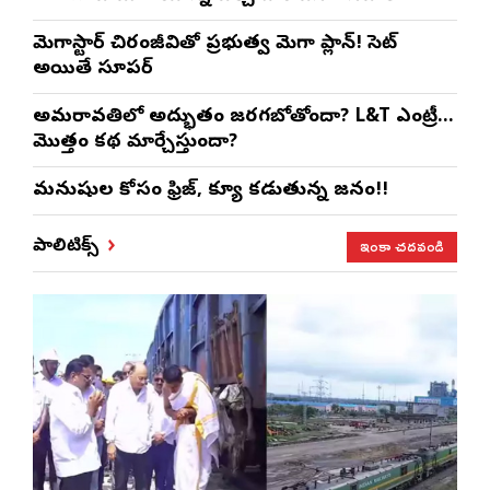
మెగాస్టార్ చిరంజీవితో ప్రభుత్వ మెగా ప్లాన్! సెట్
అయితే సూపర్
అమరావతిలో అద్భుతం జరగబోతోందా? L&T ఎంట్రీ…
మొత్తం కథ మార్చేస్తుందా?
మనుషుల కోసం ఫ్రిజ్, క్యూ కడుతున్న జనం!!
ఇంకా చదవండి
పాలిటిక్స్