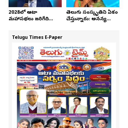
2028లో ఆటా
తెలుగు సంస్కృతిని ఏకం
మహాసభలు జరిగేది
చేస్తున్నారు: అనన్య
అక్కడే: సతీష్ రెడ్డి
నాగళ్ల
Telugu Times E-Paper