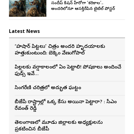
సందీప్ కిషన్ హీరోగా ‘కరికాల’..
అందరిలోనూ ఆసక్తిరేపిన టైటిల్ పోస్టర్
Latest News
‘హుషార్‌ పిట్టలు’ చిత్రం అందరి హృదయాలకు
హత్తుకుంటుంది: బెక్కెం వేణుగోపాల్‌
పిల్లలకు వర్షాకాలంలో ఏం పెట్టాలి! పోషకాలు అందించే
ఫుడ్స్ ఇవే…
సింగరేణి చరిత్రలో అద్భుత ఘట్టం
బీజేపీ రాష్ట్రాల్లో ఒక్క కేసు అయినా పెట్టారా? : సీఎం
రేవంత్ రెడ్డి
తెలంగాణలో మూడు జిల్లాలకు అధ్యక్షులను
ప్రకటించిన బీజేపీ