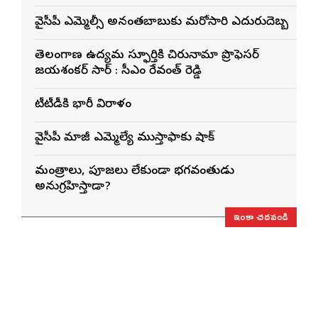
వైసీపీ ఎమ్మెల్సీ అనంతబాబుకు మరోసారి ఎదురుదెబ్బ
తెలంగాణ ఉద్యమ స్ఫూర్తికి చిరునామా ప్రొఫెసర్
జయశంకర్ సార్ : సీఎం రేవంత్ రెడ్డి
టీటీడీకి భారీ విరాళం
వైసీపీ మాజీ ఎమ్మెల్యే ముస్తాఫాకు షాక్
మంత్రాలు, పూజలు లేకుండా భగవంతుడు
అనుగ్రహిస్తాడా?
ఇంకా చదవండి