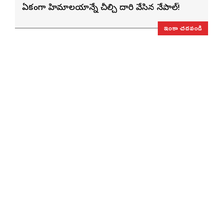
ఏకంగా హిమాలయాన్నే చీల్చి దారి వేసిన నేపాల్!
ఇంకా చదవండి