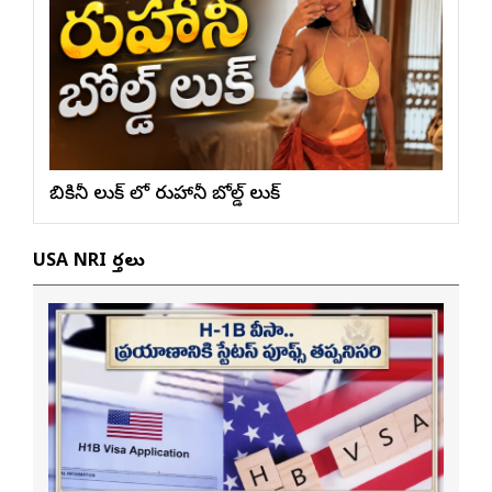
బికినీ లుక్ లో రుహానీ బోల్డ్ లుక్
USA NRI వార్తలు