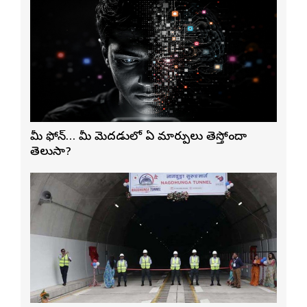
మీ ఫోన్… మీ మెదడులో ఏ మార్పులు తెస్తోందా
తెలుసా?