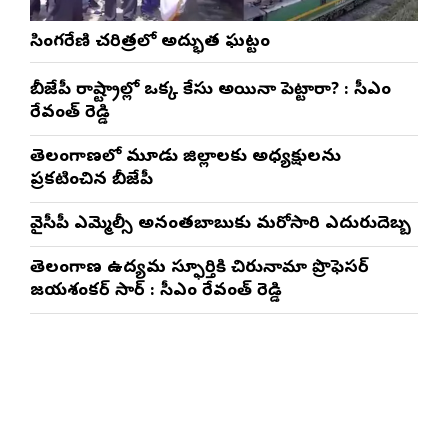
సింగరేణి చరిత్రలో అద్భుత ఘట్టం
బీజేపీ రాష్ట్రాల్లో ఒక్క కేసు అయినా పెట్టారా? : సీఎం
రేవంత్ రెడ్డి
తెలంగాణలో మూడు జిల్లాలకు అధ్యక్షులను
ప్రకటించిన బీజేపీ
వైసీపీ ఎమ్మెల్సీ అనంతబాబుకు మరోసారి ఎదురుదెబ్బ
తెలంగాణ ఉద్యమ స్ఫూర్తికి చిరునామా ప్రొఫెసర్
జయశంకర్ సార్ : సీఎం రేవంత్ రెడ్డి