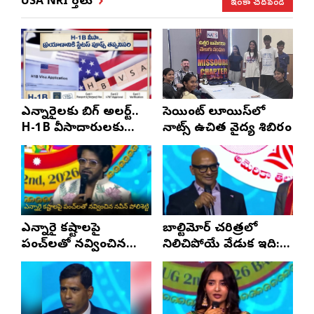
ఇంకా చదవండి
USA NRI వార్తలు
ఎన్నారైలకు బిగ్ అలర్ట్..
సెయింట్ లూయిస్‌లో
H-1B వీసాదారులకు
నాట్స్ ఉచిత వైద్య శిబిరం
ప్రయాణ సమయంలో
స్టేటస్ ప్రూఫ్స్ తప్పనిసరి..!
ఎన్నారై కష్టాలపై
బాల్టిమోర్ చరిత్రలో
పంచ్‌లతో నవ్వించిన
నిలిచిపోయే వేడుక ఇది:
నవీన్ పోలిశెట్టి
శ్రీధర్ బానాల