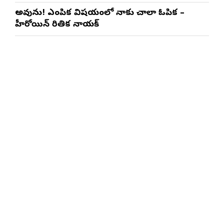
అవును! ఎంపిక విషయంలో నాకు చాలా ఓపిక –
హీరోయిన్ రితిక నాయక్