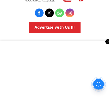
Advertise with Us !!!
రియల్ ఎస్టేట్
వాషింగ్టన్ డి.సి.
కోవిడ్-19
అమెరికా రాజకీయాలు
వ్యాపార వార్తలు
Religious
ఈవెంట్స్
నవ్యాంధ్ర
e-paper
తెలంగాణ
Topics
National
అమెరికా ఎన్‌ఆర్‌ఐ వార్తలు
అంతర్జాతీయ
షాపింగ్
Political Articles
సింగరేణి చరిత్రలో అద్భుత ఘట్టం
Bay Area
Cinema News
డల్లాస్
సినిమా రివ్యూస్
న్యూ జెర్సీ
సినిమా ఇంటర్వ్యూలు
న్యూ యార్క్
రాజకీయ ఇంటర్వ్యూలు