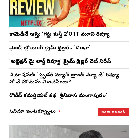
కామెడీనే ఆస్తి: ‘గట్ట కుస్తీ 2’OTT మూవి రివ్యూ
మైండ్ బ్లోయింగ్ క్రైమ్ థ్రిల్లర్.. ‘దంధా’
‘అబ్జెక్ష‌న్ మై లార్డ్ రివ్యూ’ క్రైమ్ థ్రిల్ల‌ర్ వెబ్ సిరీస్
ఎమోష‌న‌ల్‌: ‘స్పైడర్ మ్యాన్ బ్రాండ్ న్యూ డే’ రివ్యూ –
నో వే హోమ్‌ను మించేసిందా?
రొటీన్‌ కమర్షియల్‌ కథ ‘శ్రీనివాస మంగాపురం’
ఇంకా చదవండి
సినిమా ఇంటర్వ్యూలు