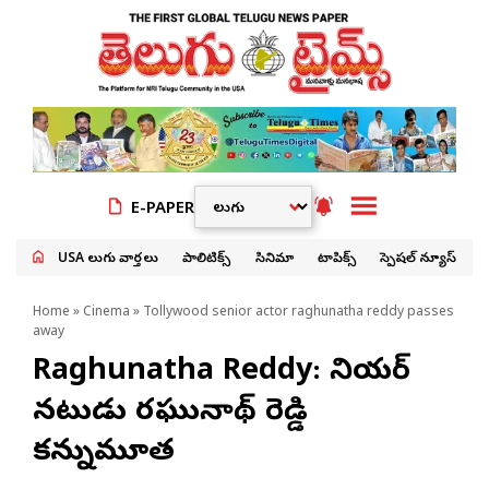
E-PAPER
USA తెలుగు వార్తలు
పాలిటిక్స్
సినిమా
టాపిక్స్
స్పెషల్ న్యూస్
Home
»
Cinema
» Tollywood senior actor raghunatha reddy passes
away
Raghunatha Reddy: సీనియర్
నటుడు రఘునాథ్ రెడ్డి
కన్నుమూత