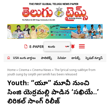
E-PAPER
USA తెలుగు వార్తలు
పాలిటిక్స్
సినిమా
టాపిక్స్
స్పెషల్ న్యూస్
Home
»
Cinema
»
Cinema News
» The lyrical song sakhiye from
youth sung by sinjith yerramilli has been released
Youth: “యూత్” మూవీ నుంచి
సింజిత్ యెర్రమల్లి పాడిన ‘సఖియే..’
లిరికల్ సాంగ్ రిలీజ్