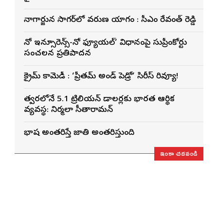
నాగార్జున సాగ‌ర్‌లో వరుణ యాగం : సీఎం రేవంత్ రెడ్డి
నో ఇన్సూరెన్స్-నో ఫ్యూయల్’ విధానంపై సుప్రీంకోర్టు
సంచలన ప్రతిపాదన
క్రైమ్ కామెడీ : ‘ప్రీతమ్ అండ్ పెడ్రో’ సిరీస్ రివ్యూ!
త్వరలోనే 5.1 ట్రిలియన్ డాలర్లకు భారత ఆర్థిక
వ్యవస్థ: నిర్మలా సీతారామన్
భాష అంతరిస్తే జాతి అంతరిస్తుంది
ఇంకా చదవండి