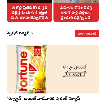
న
ఈ గోల్డ్-ప్లేటెడ్ రౌండ్ స్టడ్
మహిళల కోసం లేటెస్ట్
డిజైన్లను చూసిన తర్వాత
కాటన్ షార్ట్ కుర్తీలు..
!
మీరు చూపు తిప్పుకోలేరు
ట్రెండింగ్ డిజైన్స్ ఇవే!
ఇంకా చదవండి
స్పెషల్ న్యూస్
‘ఫార్చ్యూన్’ ఆయిల్ వాడేవారికి షాకింగ్ న్యూస్