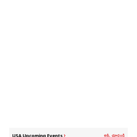
అన్నీ చూడండి
USA Upcoming Events