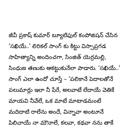
జీవీ ప్రకాష్ కుమార్ బ్యూటిఫుల్ కంపోజిషన్ చేసిన
‘సఖియే..’ లిరికల్ సాంగ్ కు కిట్టు విస్సాప్రగడ
సాహిత్యాన్ని అందించగా, సింజిత్ యెర్రమల్లి,
సింధుజ తణుకు ఆకట్టుకునేలా పాడారు. ‘సఖియే..’
సాంగ్ ఎలా ఉందో చూస్తే – ‘పలికానే పెదాలతోనే
పలుమార్లు ఇలా నీ పేరే, అలవాటే లేదాయే వెతికే
మాయవి నీవేలే, ఒక మాటే మాటాడమంటే
మదిదాటి రాలేను అందే, విన్నావా అంటూనే
పిలిచాయే నా మౌనాలే, కలవా, కథవా నను తాకే