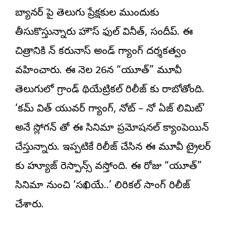
బ్యానర్ పై తెలుగు ప్రేక్షకుల ముందుకు
తీసుకొస్తున్నారు హౌస్ ఫుల్ వినీత్, సందీప్. ఈ
చిత్రానికి కెన్ కరునాస్ అండ్ గ్యాంగ్ దర్శకత్వం
వహించారు. ఈ నెల 26న “యూత్” మూవీ
తెలుగులో గ్రాండ్ థియేట్రికల్ రిలీజ్ కు రాబోతోంది.
‘కమ్ విత్ యువర్ గ్యాంగ్, నోట్ – నో ఏజ్ లిమిట్’
అనే స్లోగన్ తో ఈ సినిమా ప్రమోషనల్ క్యాంపెయిన్
చేస్తున్నారు. ఇప్పటికే రిలీజ్ చేసిన ఈ మూవీ ట్రైలర్
కు హ్యూజ్ రెస్పాన్స్ వస్తోంది. ఈ రోజు “యూత్”
సినిమా నుంచి ‘సఖియే..’ లిరికల్ సాంగ్ రిలీజ్
చేశారు.