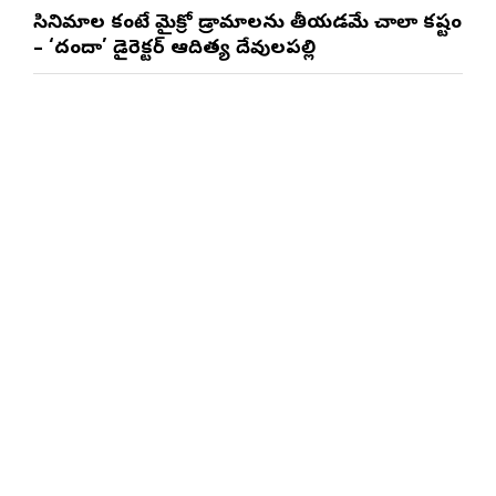
త్రినాథరావు నక్కిన, కాండ్రేగుల నాయుడు
సినిమాల కంటే మైక్రో డ్రామాలను తీయడమే చాలా కష్టం
– ‘దందా’ డైరెక్ట‌ర్ ఆదిత్య దేవులపల్లి