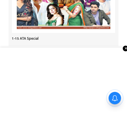
1-15 ATA Special
About Us
Telugu Times, founded in 2003, is the first global Telugu
newspaper in the USA. It serves the NRI Telugu community
through print, ePaper, portal, YouTube, and social media.
With strong ties to associations, temples, and businesses,
it also organizes events and Business Excellence Awards,
making it a leading Telugu media house in the USA.
త్వరలోనే 5.1 ట్రిలియన్ డాలర్లకు
భారత ఆర్థిక వ్యవస్థ: నిర్మలా
సీతారామన్