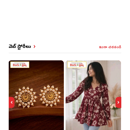
ఇంకా చదవండి
వెబ్ స్టోరీలు