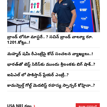
బ్రాండ్ లోనూ మాస్టరే.. ? సచిన్ బ్రాండ్ వాల్యూ రూ.
1201.కోట్లు..!
మహ్మద్ షమీ రీఎంట్రీపై కోచ్ సంచలన వ్యాఖ్యలు..!
భారత్‌తో టెస్ట్ సిరీస్‌కు ముందు శ్రీలంకకు బిగ్ షాక్..?
ఐపిఎల్ లో పాకిస్తాన్ ప్లేయర్ ఎంట్రీ..?
కామన్వెల్త్ గోల్డ్ మెడలిస్ట్ రహస్య స్పాన్సర్ కోహ్లినా..?
ఇంకా చదవండి
USA NRI వార్తలు