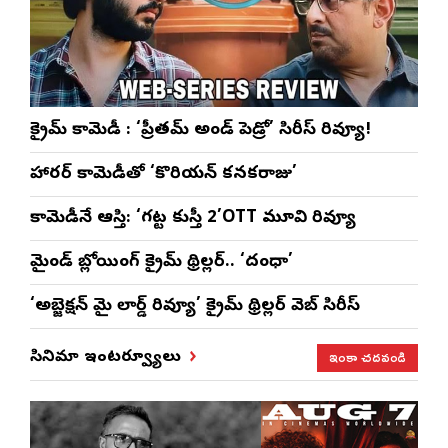
క్రైమ్ కామెడీ : ‘ప్రీతమ్ అండ్ పెడ్రో’ సిరీస్ రివ్యూ!
హారర్ కామెడీతో ‘కొరియన్ కనకరాజు’
కామెడీనే ఆస్తి: ‘గట్ట కుస్తీ 2’OTT మూవి రివ్యూ
మైండ్ బ్లోయింగ్ క్రైమ్ థ్రిల్లర్.. ‘దంధా’
‘అబ్జెక్ష‌న్ మై లార్డ్ రివ్యూ’ క్రైమ్ థ్రిల్ల‌ర్ వెబ్ సిరీస్
ఇంకా చదవండి
సినిమా ఇంటర్వ్యూలు