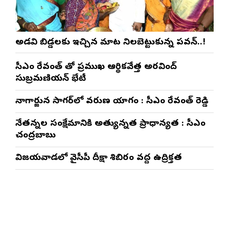
అడవి బిడ్డలకు ఇచ్చిన మాట నిలబెట్టుకున్న పవన్..!
సీఎం రేవంత్ తో ప్రముఖ ఆర్థికవేత్త అరవింద్‌
సుబ్రమణియన్ భేటీ
నాగార్జున సాగ‌ర్‌లో వరుణ యాగం : సీఎం రేవంత్ రెడ్డి
నేతన్నల సంక్షేమానికి అత్యున్నత ప్రాధాన్యత : సీఎం
చంద్రబాబు
విజయవాడలో వైసీపీ దీక్షా శిబిరం వద్ద ఉద్రిక్తత