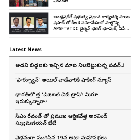
విడుదల
ఆంధ్రప్రదేశ్ ప్రభుత్వ ప్రధాన కార్యదర్శి సాయి
ప్రసాద్ తో కీలక సమావేశంలో పాల్గొన్న
APSFTVTDC చైర్మన్ భరత్ భూషణ్, ఏపీ
ఎఫ్డిసి ఎండి విశ్వనాథన్, పలు శాఖల
అధికారులు
Latest News
అడవి బిడ్డలకు ఇచ్చిన మాట నిలబెట్టుకున్న పవన్..!
‘ఫార్చ్యూన్’ ఆయిల్ వాడేవారికి షాకింగ్ న్యూస్
భారత్‌లో కొత్త ‘డిజిటల్ డెట్ ట్రాప్’! మీరూ
ఇరుక్కున్నారా?
సీఎం రేవంత్ తో ప్రముఖ ఆర్థికవేత్త అరవింద్‌
సుబ్రమణియన్ భేటీ
వైభవంగా ముగిసిన 19వ ఆటా మహాసభలు