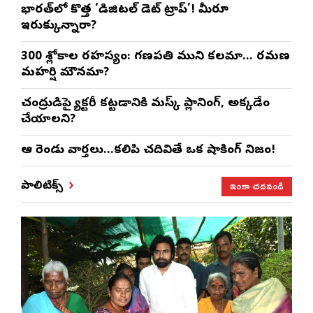
భారత్‌లో కొత్త ‘డిజిటల్ డెట్ ట్రాప్’! మీరూ
ఇరుక్కున్నారా?
300 శ్లోకాల రహస్యం: గణపతి ముని కలమా… రమణ
మహర్షి మౌనమా?
చంద్రుడిపై ఫ్యాక్టరీ కట్టడానికి మస్క్ ప్లానింగ్, అక్కడేం
చేయాలని?
ఆ రెండు వార్తలు…కలిపి చదివితే ఒక షాకింగ్ నిజం!
ఇంకా చదవండి
పాలిటిక్స్