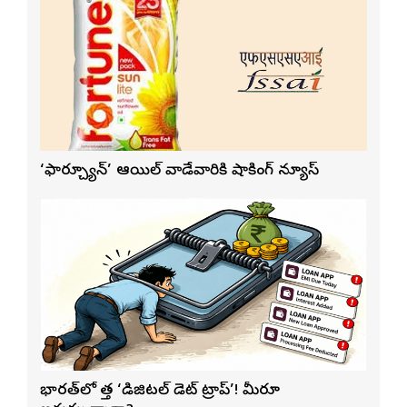
‘ఫార్చ్యూన్’ ఆయిల్ వాడేవారికి షాకింగ్ న్యూస్
భారత్‌లో కొత్త ‘డిజిటల్ డెట్ ట్రాప్’! మీరూ