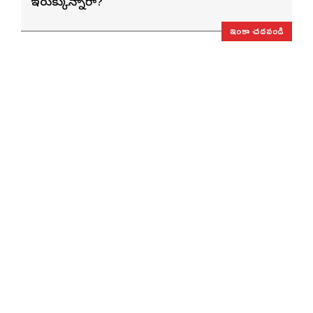
ఇరుక్కున్నారా?
ఇంకా చదవండి