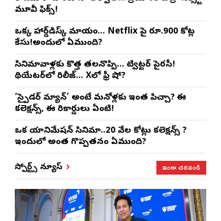
మూవీ ఫిక్స్!
ఒక్క హార్డ్‌డిస్క్ మాయం… Netflix పై రూ.900 కోట్ల
కేసు!అందులో ఏముంది?
సినిమావాళ్లకు కొత్త తలనొప్పి… ట్విట్టర్ పైరసీ!
థియేటర్‌లో రిలీజ్… Xలో ఫ్రీ షో?
‘స్పైడర్ మ్యాన్’ అంటే మనోళ్లకు ఇంత పిచ్చా? ఈ
కలెక్షన్స్, ఈ రికార్డులు ఏంటి!
ఒక యానిమేషన్ సినిమా..20 వేల కోట్లు కలెక్షన్స్ ?
ఇందులో అంత గొప్పతనం ఏముంది?
ఇంకా చదవండి
స్పోర్ట్స్ న్యూస్