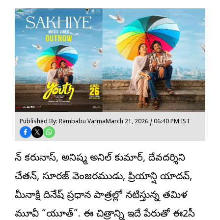
Published By: Rambabu Varma
March 21, 2026 / 06:40 PM IST
కెన్ కరునాస్, అనిష్మ అనిల్ కుమార్, దేవదర్శిని
చేతన్, సూరజ్ వెంజరముడు, ప్రియాన్షి యాదవ్,
మీనాక్షి దినేష్ ప్రధాన పాత్రల్లో నటిస్తున్న తమిళ
మూవీ “యూత్”. ఈ చిత్రాన్ని ఇదే పేరుతో ఈ2సీ