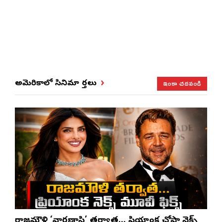
ఇంకా చదవండి
అమెరికాలో సినిమా వార్తలు
రాజమౌళి ‘వారణాసి’ తర్వాత… ప్రియాంక చోప్రా నెక్స్ట్