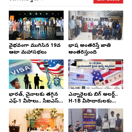
వైభవంగా ముగిసిన 19వ
భాష అంతరిస్తే జాతి
ఆటా మహాసభలు
అంతరిస్తుంది
భారత్, చైనాలకు తగ్గిన
ఎన్నారైలకు బిగ్ అలర్ట్..
ఎఫ్-1 వీసాలు.. సీఐఎస్
H-1B వీసాదారులకు
నివేదిక..!
ప్రయాణ సమయంలో
స్టేటస్ ప్రూఫ్స్ తప్పనిసరి..!