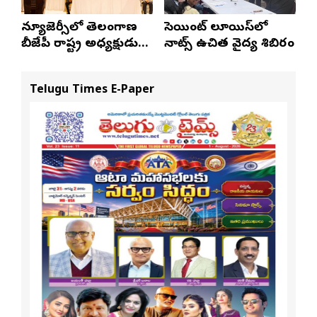
న్యూజెర్సీలో తెలంగాణ
సెయింట్ లూయిస్‌లో
బీజేపీ రాష్ట్ర అధ్యక్షుడు
నాట్స్ ఉచిత వైద్య శిబిరం
ఎన్. రాంచందర్‌రావుకు
ఘన స్వాగతం
Telugu Times E-Paper