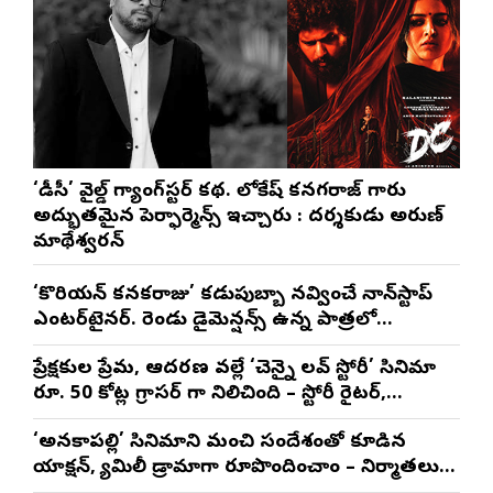
‘డీసీ’ వైల్డ్ గ్యాంగ్‌స్టర్ కథ. లోకేష్ కనగరాజ్ గారు
అద్భుతమైన పెర్ఫార్మెన్స్ ఇచ్చారు : దర్శకుడు అరుణ్
మాథేశ్వరన్
‘కొరియన్ కనకరాజు’ కడుపుబ్బా నవ్వించే నాన్‌స్టాప్
ఎంటర్‌టైనర్. రెండు డైమెన్షన్స్ ఉన్న పాత్రలో
నటించడం చాలా సంతృప్తినిచ్చింది : వరుణ్ తేజ్
ప్రేక్షకుల ప్రేమ, ఆదరణ వల్లే ‘చెన్నై లవ్ స్టోరీ’ సినిమా
రూ. 50 కోట్ల గ్రాసర్ గా నిలిచింది – స్టోరీ రైటర్,
ప్రొడ్యూసర్ సాయి రాజేష్
‘అనకాపల్లి’ సినిమాని మంచి సందేశంతో కూడిన
యాక్షన్, ఫ్యామిలీ డ్రామాగా రూపొందించాం – నిర్మాతలు