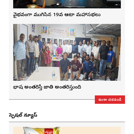
వైభవంగా ముగిసిన 19వ ఆటా మహాసభలు
భాష అంతరిస్తే జాతి అంతరిస్తుంది
ఇంకా చదవండి
స్పెషల్ న్యూస్