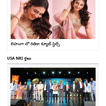
లెహంగా లో రితికా క్యూట్ స్టిల్స్
USA NRI వార్తలు