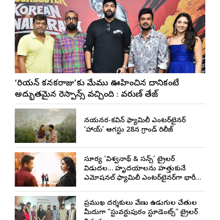
‘కొరియన్ కనకరాజు’కు మేము ఊహించిన దానికంటే
అద్భుతమైన రెస్పాన్స్ వచ్చింది : వరుణ్ తేజ్
నయనతార-కవిన్ ఫ్యామిలీ ఎంటర్‌టైనర్
‘హాయ్’ ఆగస్టు 28న గ్రాండ్ రిలీజ్
సూర్య ‘విశ్వనాథ్ & సన్స్’ ట్రైలర్
విడుదల… హృదయాలను హత్తుకునే
ఎమోషనల్ ఫ్యామిలీ ఎంటర్‌టైనర్‌గా భారీ
అంచనాలు
ప్రముఖ దర్శకులు వేణు ఉడుగుల చేతుల
మీదుగా “స్టువర్టుపురం స్టూడెంట్స్” ట్రైలర్