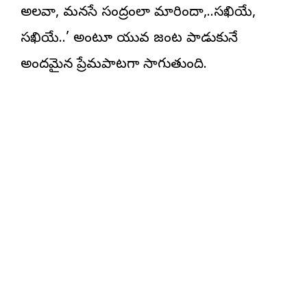
అలవా, మనసే సంద్రంలా మారిందా,..సఖియే,
సఖియే..’ అంటూ యువ జంట పాడుకునే
అందమైన ప్రేమపాటగా సాగుతుంది.