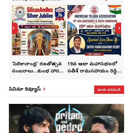
్
‘సిలికానాంధ్ర’ రజతోత్సవ
19వ ఆటా మహాసభలలో
19వ
సంబరాలు…కుంభ హారతి
సతీశ్ రామసహాయం రెడ్డి
మహిళ
మేళా’
ప్రత్యేకం
ప్రత్యేక లైవ్ షో
‘ఉమె
ఇంకా చదవండి
సినిమా రివ్యూస్