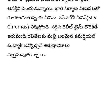
ఆసక్తిని పెంచుతున్నాయి. భారీ నిర్మాణ విలువలతో
రూపొందుతున్న ఈ సినిమాను ఎస్ఎల్‌వీ సినిమాస్(SLV
Cinemas) నిర్మిస్తోంది. సరైన రిలీజ్ టైమ్ దొరికితే
ఇరుముడి రవితేజకు మళ్లీ బలమైన కమర్షియల్
కంబ్యాక్ ఇవ్వొచ్చనే అభిప్రాయాలు
వ్యక్తమవుతున్నాయి.