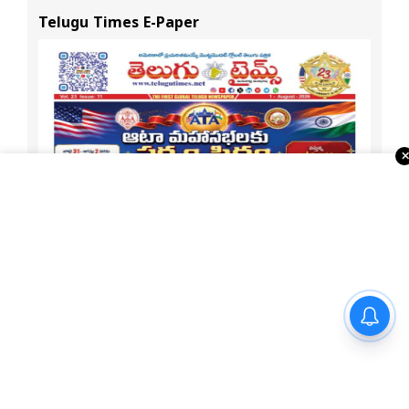
ఘన స్వాగతం
Telugu Times E-Paper
భాష అంతరిస్తే జాతి అంతరిస్తుంది