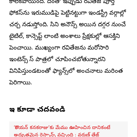
కాలేకపోయింది. దీంతో ఇప్పుడు రవితేజ పూర్తి
ఫోకస్‌ను ఇరుముడిపై పెట్టినట్టుగా ఇండస్ట్రీ వర్గాల్లో
చర్చ నడుస్తోంది. సినిమా అనౌన్స్ అయిన దగ్గర నుంచే
టైటిల్, కాన్సెప్ట్ లాంటి అంశాలు ప్రేక్షకుల్లో ఆసక్తిని
పెంచాయి. ముఖ్యంగా రవితేజను మరోసారి
ఇంటెన్స్ మాస్ పాత్రలో చూపించబోతున్నారని
వినిపిస్తుండటంతో ఫ్యాన్స్‌లో అంచనాలు మరింత
పెరిగాయి.
ఇవి కూడా చదవండి
‘కొరియన్ కనకరాజు’కు మేము ఊహించిన దానికంటే
అద్భుతమైన రెస్పాన్స్ వచ్చింది : వరుణ్ తేజ్