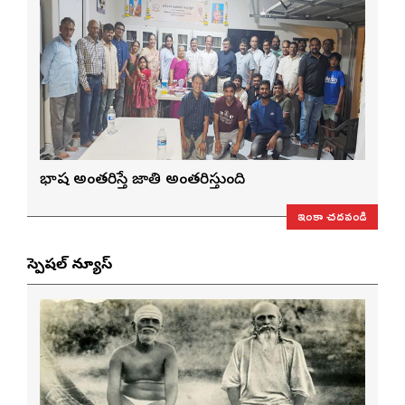
భాష అంతరిస్తే జాతి అంతరిస్తుంది
ఇంకా చదవండి
స్పెషల్ న్యూస్