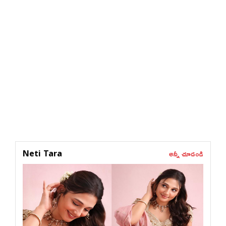
అన్నీ చూడండి
Neti Tara