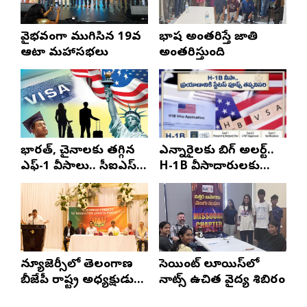
వైభవంగా ముగిసిన 19వ
భాష అంతరిస్తే జాతి
ఆటా మహాసభలు
అంతరిస్తుంది
భారత్, చైనాలకు తగ్గిన
ఎన్నారైలకు బిగ్ అలర్ట్..
ఎఫ్-1 వీసాలు.. సీఐఎస్
H-1B వీసాదారులకు
నివేదిక..!
ప్రయాణ సమయంలో
స్టేటస్ ప్రూఫ్స్ తప్పనిసరి..!
న్యూజెర్సీలో తెలంగాణ
సెయింట్ లూయిస్‌లో
బీజేపీ రాష్ట్ర అధ్యక్షుడు
నాట్స్ ఉచిత వైద్య శిబిరం
ఎన్. రాంచందర్‌రావుకు