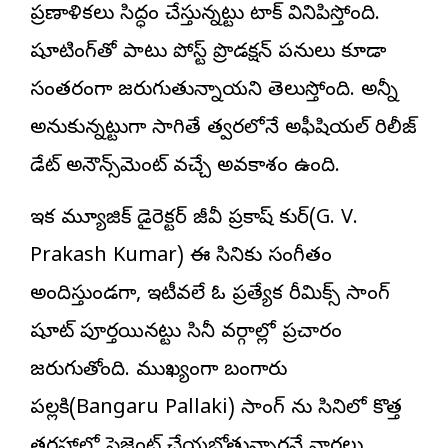
ప్రణాళికలు సిద్ధం చేస్తున్నట్టు టాక్ వినిపిస్తోంది.
షూటింగ్‌తో పాటు పోస్ట్ ప్రొడక్షన్ పనులు కూడా
సమాంతరంగా జరుగుతున్నాయని తెలుస్తోంది. అన్నీ
అనుకున్నట్టుగా సాగితే త్వరలోనే అఫీషియ‌ల్ రిలీజ్
డేట్ అనౌన్స్‌మెంట్ వచ్చే అవకాశం ఉంది.
ఇక మ్యూజిక్ డైరెక్ట‌ర్ జీవీ ప్ర‌కాష్ కుమార్(G. V.
Prakash Kumar) ఈ సినిమాకు సంగీతం
అందిస్తుండగా, ఇటీవలే ఓ ప్రత్యేక రీమిక్స్ సాంగ్
షూట్ పూర్తయినట్టు సినీ వర్గాల్లో ప్రచారం
జరుగుతోంది. ముఖ్యంగా బంగారు
పల్లకి(Bangaru Pallaki) సాంగ్ ను సినిమాలో కొత్త
తరహాలో ప్రెజెంట్ చేయబోతున్నారనే వార్తలు