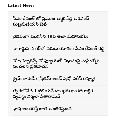
Latest News
సీఎం రేవంత్ తో ప్రముఖ ఆర్థికవేత్త అరవింద్‌
సుబ్రమణియన్ భేటీ
వైభవంగా ముగిసిన 19వ ఆటా మహాసభలు
నాగార్జున సాగ‌ర్‌లో వరుణ యాగం : సీఎం రేవంత్ రెడ్డి
నో ఇన్సూరెన్స్-నో ఫ్యూయల్’ విధానంపై సుప్రీంకోర్టు
సంచలన ప్రతిపాదన
క్రైమ్ కామెడీ : ‘ప్రీతమ్ అండ్ పెడ్రో’ సిరీస్ రివ్యూ!
త్వరలోనే 5.1 ట్రిలియన్ డాలర్లకు భారత ఆర్థిక
వ్యవస్థ: నిర్మలా సీతారామన్
భాష అంతరిస్తే జాతి అంతరిస్తుంది