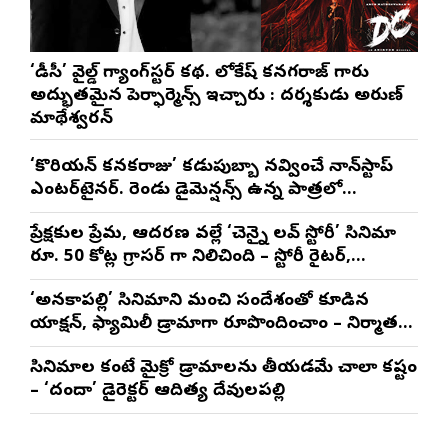
‘డీసీ’ వైల్డ్ గ్యాంగ్‌స్టర్ కథ. లోకేష్ కనగరాజ్ గారు
అద్భుతమైన పెర్ఫార్మెన్స్ ఇచ్చారు : దర్శకుడు అరుణ్
మాథేశ్వరన్
‘కొరియన్ కనకరాజు’ కడుపుబ్బా నవ్వించే నాన్‌స్టాప్
ఎంటర్‌టైనర్. రెండు డైమెన్షన్స్ ఉన్న పాత్రలో
నటించడం చాలా సంతృప్తినిచ్చింది : వరుణ్ తేజ్
ప్రేక్షకుల ప్రేమ, ఆదరణ వల్లే ‘చెన్నై లవ్ స్టోరీ’ సినిమా
రూ. 50 కోట్ల గ్రాసర్ గా నిలిచింది – స్టోరీ రైటర్,
ప్రొడ్యూసర్ సాయి రాజేష్
‘అనకాపల్లి’ సినిమాని మంచి సందేశంతో కూడిన
యాక్షన్, ఫ్యామిలీ డ్రామాగా రూపొందించాం – నిర్మాతలు
త్రినాథరావు నక్కిన, కాండ్రేగుల నాయుడు
సినిమాల కంటే మైక్రో డ్రామాలను తీయడమే చాలా కష్టం
– ‘దందా’ డైరెక్ట‌ర్ ఆదిత్య దేవులపల్లి