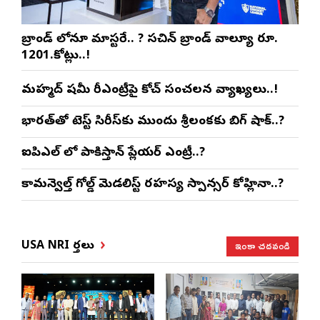
బ్రాండ్ లోనూ మాస్టరే.. ? సచిన్ బ్రాండ్ వాల్యూ రూ.
1201.కోట్లు..!
మహ్మద్ షమీ రీఎంట్రీపై కోచ్ సంచలన వ్యాఖ్యలు..!
భారత్‌తో టెస్ట్ సిరీస్‌కు ముందు శ్రీలంకకు బిగ్ షాక్..?
ఐపిఎల్ లో పాకిస్తాన్ ప్లేయర్ ఎంట్రీ..?
కామన్వెల్త్ గోల్డ్ మెడలిస్ట్ రహస్య స్పాన్సర్ కోహ్లినా..?
ఇంకా చదవండి
USA NRI వార్తలు