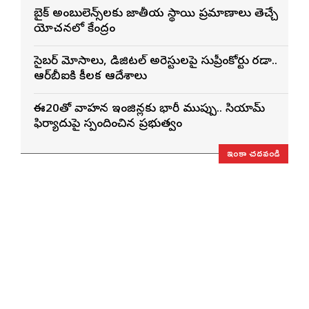
బైక్ అంబులెన్స్‌లకు జాతీయ స్థాయి ప్రమాణాలు తెచ్చే
యోచనలో కేంద్రం
సైబర్ మోసాలు, డిజిటల్ అరెస్టులపై సుప్రీంకోర్టు కొరడా..
ఆర్‌బీఐకి కీలక ఆదేశాలు
ఈ20తో వాహన ఇంజిన్లకు భారీ ముప్పు.. సియామ్
ఫిర్యాదుపై స్పందించిన ప్రభుత్వం
ఇంకా చదవండి