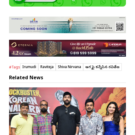
Irumudi
Raviteja
Shiva Nirvana
ఆగ‌స్ట్ పై క‌న్నేసిన ర‌వితేజ‌
#Tags
Related News