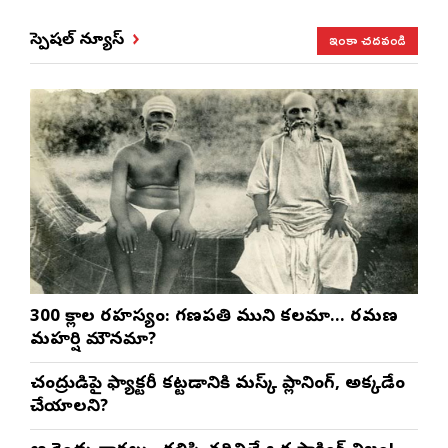
ఇంకా చదవండి
స్పెషల్ న్యూస్
300 శ్లోకాల రహస్యం: గణపతి ముని కలమా… రమణ
మహర్షి మౌనమా?
చంద్రుడిపై ఫ్యాక్టరీ కట్టడానికి మస్క్ ప్లానింగ్, అక్కడేం
చేయాలని?