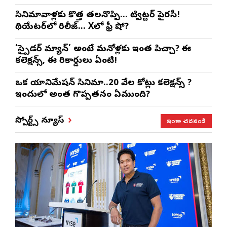
సినిమావాళ్లకు కొత్త తలనొప్పి… ట్విట్టర్ పైరసీ!
థియేటర్‌లో రిలీజ్… Xలో ఫ్రీ షో?
‘స్పైడర్ మ్యాన్’ అంటే మనోళ్లకు ఇంత పిచ్చా? ఈ
కలెక్షన్స్, ఈ రికార్డులు ఏంటి!
ఒక యానిమేషన్ సినిమా..20 వేల కోట్లు కలెక్షన్స్ ?
ఇందులో అంత గొప్పతనం ఏముంది?
ఇంకా చదవండి
స్పోర్ట్స్ న్యూస్