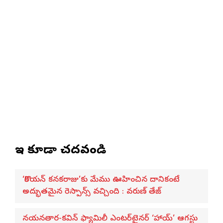
ఇవి కూడా చదవండి
‘కొరియన్ కనకరాజు’కు మేము ఊహించిన దానికంటే
అద్భుతమైన రెస్పాన్స్ వచ్చింది : వరుణ్ తేజ్
నయనతార-కవిన్ ఫ్యామిలీ ఎంటర్‌టైనర్ ‘హాయ్’ ఆగస్టు