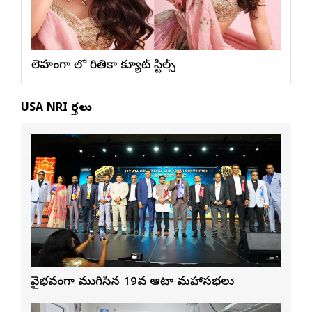
లెహంగా లో రితికా క్యూట్ స్టిల్స్
USA NRI వార్తలు
వైభవంగా ముగిసిన 19వ ఆటా మహాసభలు