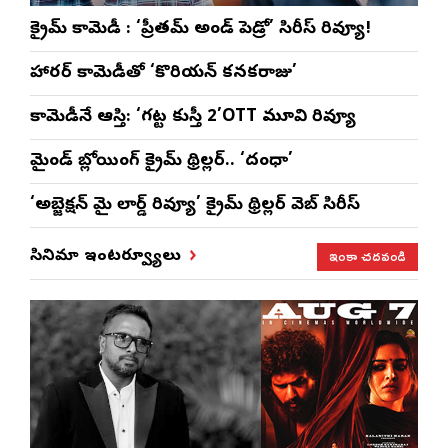
క్రైమ్ కామెడీ : ‘ప్రీతమ్ అండ్ పెడ్రో’ సిరీస్ రివ్యూ!
హారర్ కామెడీతో ‘కొరియన్ కనకరాజు’
కామెడీనే ఆస్తి: ‘గట్ట కుస్తీ 2’OTT మూవి రివ్యూ
మైండ్ బ్లోయింగ్ క్రైమ్ థ్రిల్లర్.. ‘దంధా’
‘అబ్జెక్ష‌న్ మై లార్డ్ రివ్యూ’ క్రైమ్ థ్రిల్ల‌ర్ వెబ్ సిరీస్
ఇంకా చదవండి
సినిమా ఇంటర్వ్యూలు