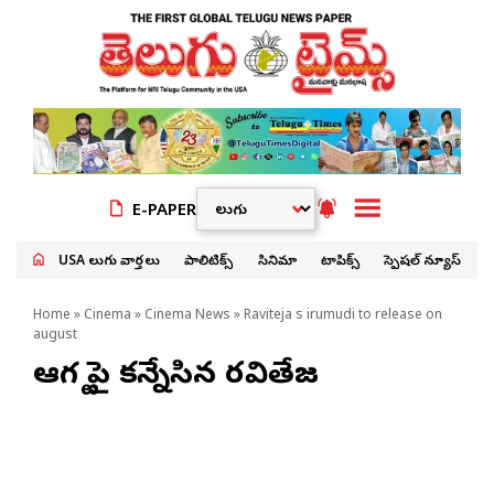
E-PAPER
USA తెలుగు వార్తలు
పాలిటిక్స్
సినిమా
టాపిక్స్
స్పెషల్ న్యూస్
Home
»
Cinema
»
Cinema News
» Raviteja s irumudi to release on
august
ఆగ‌స్ట్ పై క‌న్నేసిన రవితేజ