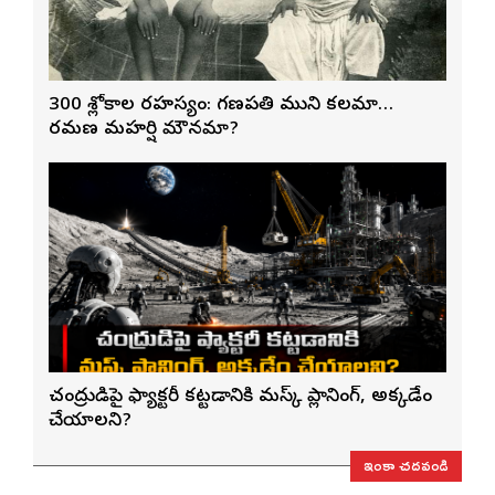
300 శ్లోకాల రహస్యం: గణపతి ముని కలమా…
రమణ మహర్షి మౌనమా?
చంద్రుడిపై ఫ్యాక్టరీ కట్టడానికి మస్క్ ప్లానింగ్, అక్కడేం
చేయాలని?
ఇంకా చదవండి