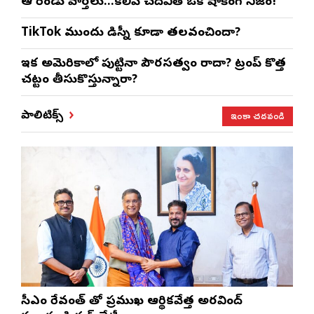
ఆ రెండు వార్తలు…కలిపి చదివితే ఒక షాకింగ్ నిజం!
TikTok ముందు డిస్నీ కూడా తలవంచిందా?
ఇక అమెరికాలో పుట్టినా పౌరసత్వం రాదా? ట్రంప్ కొత్త
చట్టం తీసుకొస్తున్నారా?
ఇంకా చదవండి
పాలిటిక్స్
సీఎం రేవంత్ తో ప్రముఖ ఆర్థికవేత్త అరవింద్‌