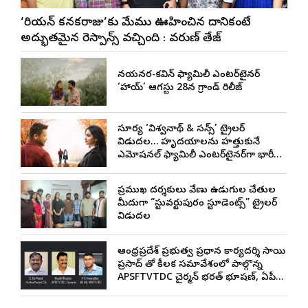
‘కొరియన్ కనకరాజు’కు మేము ఊహించిన దానికంటే
అద్భుతమైన రెస్పాన్స్ వచ్చింది : వరుణ్ తేజ్
నయనతార-కవిన్ ఫ్యామిలీ ఎంటర్‌టైనర్
‘హాయ్’ ఆగస్టు 28న గ్రాండ్ రిలీజ్
సూర్య ‘విశ్వనాథ్ & సన్స్’ ట్రైలర్
విడుదల… హృదయాలను హత్తుకునే
ఎమోషనల్ ఫ్యామిలీ ఎంటర్‌టైనర్‌గా భారీ
అంచనాలు
ప్రముఖ దర్శకులు వేణు ఉడుగుల చేతుల
మీదుగా “స్టువర్టుపురం స్టూడెంట్స్” ట్రైలర్
విడుదల
ఆంధ్రప్రదేశ్ ప్రభుత్వ ప్రధాన కార్యదర్శి సాయి
ప్రసాద్ తో కీలక సమావేశంలో పాల్గొన్న
APSFTVTDC చైర్మన్ భరత్ భూషణ్, ఏపీ
ఎఫ్డిసి ఎండి విశ్వనాథన్, పలు శాఖల
అధికారులు