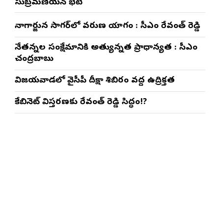
సుబ్రమణియన్ భేటీ
నాగార్జున సాగ‌ర్‌లో వరుణ యాగం : సీఎం రేవంత్ రెడ్డి
నేతన్నల సంక్షేమానికి అత్యున్నత ప్రాధాన్యత : సీఎం
చంద్రబాబు
విజయవాడలో వైసీపీ దీక్షా శిబిరం వద్ద ఉద్రిక్తత
కేబినెట్ విస్తరణకు రేవంత్ రెడ్డి సిద్ధం!?