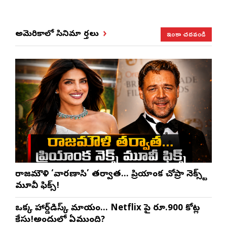
ఇంకా చదవండి
అమెరికాలో సినిమా వార్తలు
రాజమౌళి ‘వారణాసి’ తర్వాత… ప్రియాంక చోప్రా నెక్స్ట్
మూవీ ఫిక్స్!
ఒక్క హార్డ్‌డిస్క్ మాయం… Netflix పై రూ.900 కోట్ల
కేసు!అందులో ఏముంది?