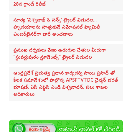
28న గ్రాండ్ రిలీజ్
సూర్య ‘విశ్వనాథ్ & సన్స్’ ట్రైలర్ విడుదల…
హృదయాలను హత్తుకునే ఎమోషనల్ ఫ్యామిలీ
ఎంటర్‌టైనర్‌గా భారీ అంచనాలు
ప్రముఖ దర్శకులు వేణు ఉడుగుల చేతుల మీదుగా
“స్టువర్టుపురం స్టూడెంట్స్” ట్రైలర్ విడుదల
ఆంధ్రప్రదేశ్ ప్రభుత్వ ప్రధాన కార్యదర్శి సాయి ప్రసాద్ తో
కీలక సమావేశంలో పాల్గొన్న APSFTVTDC చైర్మన్ భరత్
భూషణ్, ఏపీ ఎఫ్డిసి ఎండి విశ్వనాథన్, పలు శాఖల
అధికారులు