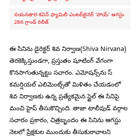
నయనతార-కవిన్ ఫ్యామిలీ ఎంటర్‌టైనర్ ‘హాయ్’ ఆగస్టు
28న గ్రాండ్ రిలీజ్
ఈ సినిమాను డైరెక్ట‌ర్ శివ నిర్వాణ‌(Shiva Nirvana)
తెరకెక్కిస్తుండగా, ప్రస్తుతం షూటింగ్ వేగంగా
కొనసాగుతున్నట్టు సమాచారం. ఎమోష‌న్స్‌ను మాస్
కమర్షియల్ ఎలిమెంట్స్‌తో మిళితం చేయడంలో
శివ నిర్వాణకు ఉన్న ప్రత్యేకమైన స్టైల్ ఈ సినిమాపై
మంచి హైప్ తీసుకొచ్చింది. తాజా టాలీవుడ్ వర్గాల
సమాచారం ప్రకారం, చిత్రబృందం ఈ సినిమాను ఆగస్టు
నెలలో ప్రేక్షకుల ముందుకు తీసుకురావాలని