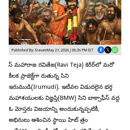
Published By: Sravani
May 27, 2026 / 05:35 PM IST
మాస్ మహారాజ ర‌వితేజ‌(Ravi Teja) కెరీర్‌లో మరో
కీలక ప్రాజెక్ట్‌గా మారుతున్న సినిమా
ఇరుముడి
(Irumudi). ఇటీవల విడుదలైన భర్త
మహాశయులకు విజ్ఞప్తి(BMW) సినిమా బాక్సాఫీస్ వద్ద
ఓ మోస్తరు విజయాన్ని అందుకున్నప్పటికీ,
అభిమానులు ఆశించిన స్థాయి హిట్ మాత్రం