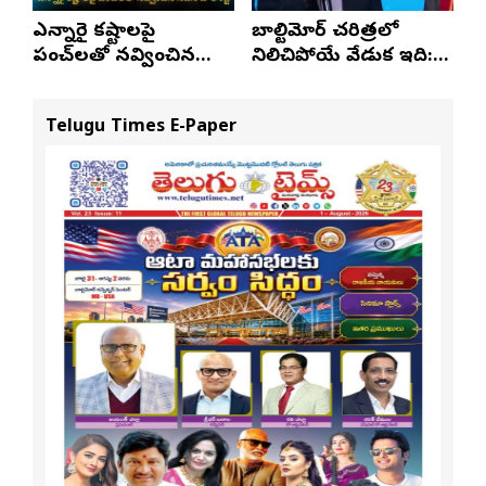
ఎన్నారై కష్టాలపై
బాల్టిమోర్ చరిత్రలో
పంచ్‌లతో నవ్వించిన
నిలిచిపోయే వేడుక ఇది:
నవీన్ పోలిశెట్టి
శ్రీధర్ బానాల
Telugu Times E-Paper