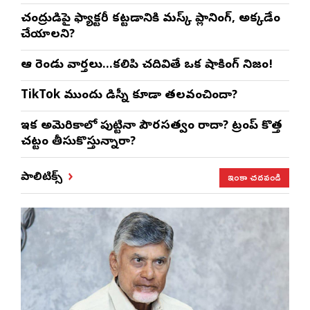
చంద్రుడిపై ఫ్యాక్టరీ కట్టడానికి మస్క్ ప్లానింగ్, అక్కడేం
చేయాలని?
ఆ రెండు వార్తలు…కలిపి చదివితే ఒక షాకింగ్ నిజం!
TikTok ముందు డిస్నీ కూడా తలవంచిందా?
ఇక అమెరికాలో పుట్టినా పౌరసత్వం రాదా? ట్రంప్ కొత్త
చట్టం తీసుకొస్తున్నారా?
ఇంకా చదవండి
పాలిటిక్స్