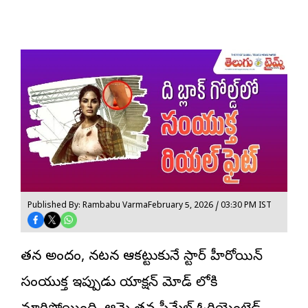
Published By: Rambabu Varma
February 5, 2026 / 03:30 PM IST
తన అందం, నటనతో ఆకట్టుకునే స్టార్ హీరోయిన్
సంయుక్త ఇప్పుడు యాక్షన్ మోడ్ లోకి