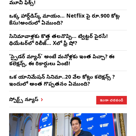
మూవీ ఫిక్స్!
ఒక్క హార్డ్‌డిస్క్ మాయం… Netflix పై రూ.900 కోట్ల
కేసు!అందులో ఏముంది?
సినిమావాళ్లకు కొత్త తలనొప్పి… ట్విట్టర్ పైరసీ!
థియేటర్‌లో రిలీజ్… Xలో ఫ్రీ షో?
‘స్పైడర్ మ్యాన్’ అంటే మనోళ్లకు ఇంత పిచ్చా? ఈ
కలెక్షన్స్, ఈ రికార్డులు ఏంటి!
ఒక యానిమేషన్ సినిమా..20 వేల కోట్లు కలెక్షన్స్ ?
ఇందులో అంత గొప్పతనం ఏముంది?
ఇంకా చదవండి
స్పోర్ట్స్ న్యూస్