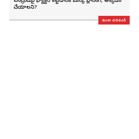
చంద్రుడిపై ఫ్యాక్టరీ కట్టడానికి మస్క్ ప్లానింగ్, అక్కడేం
చేయాలని?
ఇంకా చదవండి