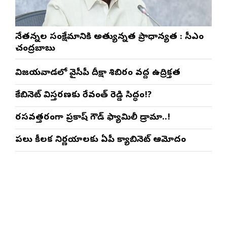
నేతన్నల సంక్షేమానికి అత్యున్నత ప్రాధాన్యత : సీఎం
చంద్రబాబు
విజయవాడలో వైసీపీ దీక్షా శిబిరం వద్ద ఉద్రిక్తత
కేబినెట్ విస్తరణకు రేవంత్ రెడ్డి సిద్ధం!?
రసవత్తరంగా ప్రకాష్ గౌడ్ ఫ్యామిలీ డ్రామా..!
పలు కీలక నిర్ణయాలకు ఏపీ క్యాబినెట్ ఆమోదం