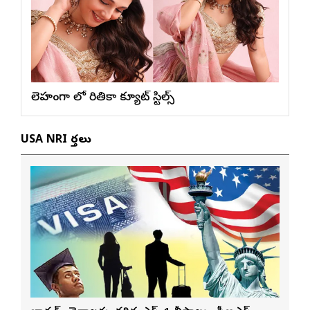
లెహంగా లో రితికా క్యూట్ స్టిల్స్
USA NRI వార్తలు