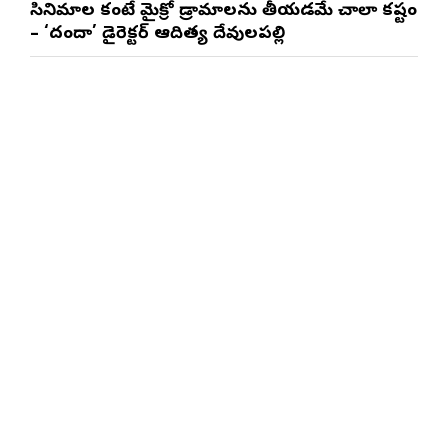
సినిమాల కంటే మైక్రో డ్రామాలను తీయడమే చాలా కష్టం
– ‘దందా’ డైరెక్ట‌ర్ ఆదిత్య దేవులపల్లి