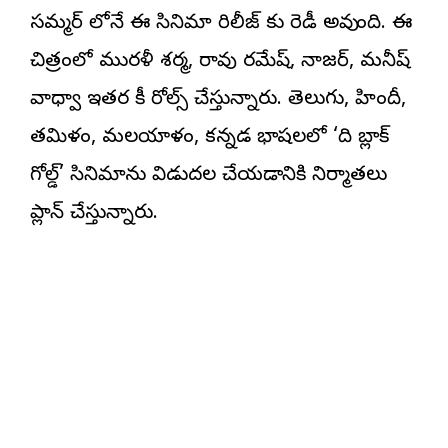
సమ్మర్ లోనే ఈ సినిమా రిలీజ్ కు రెడీ అవుతోంది. ఈ
చిత్రంలో మురళీ శర్మ, రావు రమేష్, నాజర్, మనీష్
వాధ్వా ఇతర కీ రోల్స్ చేస్తున్నారు. తెలుగు, హిందీ,
తమిళం, మలయాళం, కన్నడ భాషలలో ‘ది బ్లాక్
గోల్డ్’ సినిమాను విడుదల చేయడానికి నిర్మాతలు
ప్లాన్ చేస్తున్నారు.