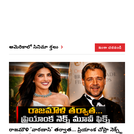
ఇంకా చదవండి
అమెరికాలో సినిమా వార్తలు
రాజమౌళి ‘వారణాసి’ తర్వాత… ప్రియాంక చోప్రా నెక్స్ట్