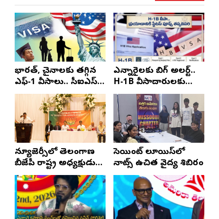
భారత్, చైనాలకు తగ్గిన
ఎన్నారైలకు బిగ్ అలర్ట్..
ఎఫ్-1 వీసాలు.. సీఐఎస్
H-1B వీసాదారులకు
నివేదిక..!
ప్రయాణ సమయంలో
స్టేటస్ ప్రూఫ్స్ తప్పనిసరి..!
న్యూజెర్సీలో తెలంగాణ
సెయింట్ లూయిస్‌లో
బీజేపీ రాష్ట్ర అధ్యక్షుడు
నాట్స్ ఉచిత వైద్య శిబిరం
ఎన్. రాంచందర్‌రావుకు
ఘన స్వాగతం