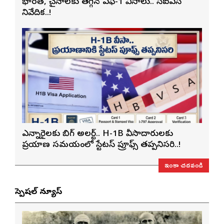
భారత్, చైనాలకు తగ్గిన ఎఫ్-1 వీసాలు.. సీఐఎస్
నివేదిక..!
ఎన్నారైలకు బిగ్ అలర్ట్.. H-1B వీసాదారులకు
ప్రయాణ సమయంలో స్టేటస్ ప్రూఫ్స్ తప్పనిసరి..!
ఇంకా చదవండి
స్పెషల్ న్యూస్