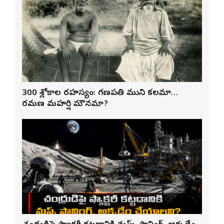
300 శ్లోకాల రహస్యం: గణపతి ముని కలమా…
రమణ మహర్షి మౌనమా?