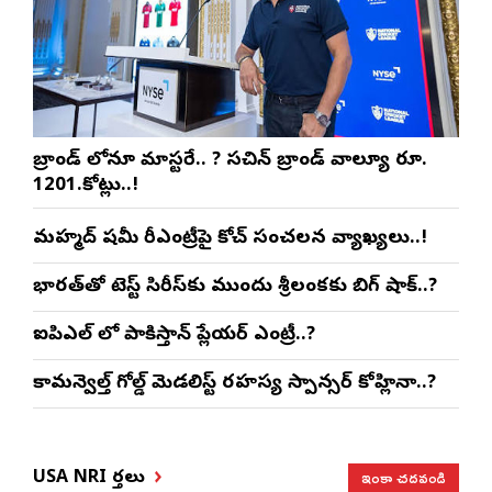
బ్రాండ్ లోనూ మాస్టరే.. ? సచిన్ బ్రాండ్ వాల్యూ రూ.
1201.కోట్లు..!
మహ్మద్ షమీ రీఎంట్రీపై కోచ్ సంచలన వ్యాఖ్యలు..!
భారత్‌తో టెస్ట్ సిరీస్‌కు ముందు శ్రీలంకకు బిగ్ షాక్..?
ఐపిఎల్ లో పాకిస్తాన్ ప్లేయర్ ఎంట్రీ..?
కామన్వెల్త్ గోల్డ్ మెడలిస్ట్ రహస్య స్పాన్సర్ కోహ్లినా..?
ఇంకా చదవండి
USA NRI వార్తలు