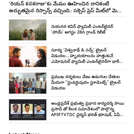
‘కొరియన్ కనకరాజు’కు మేము ఊహించిన దానికంటే
అద్భుతమైన రెస్పాన్స్ వచ్చింది.: సక్సెస్ ప్రెస్ మీట్‌లో మెగా
ప్రిన్స్ వరుణ్ తేజ్
నయనతార-కవిన్ ఫ్యామిలీ ఎంటర్‌టైనర్
‘హాయ్’ ఆగస్టు 28న గ్రాండ్ రిలీజ్
సూర్య ‘విశ్వనాథ్ & సన్స్’ ట్రైలర్
విడుదల… హృదయాలను హత్తుకునే
ఎమోషనల్ ఫ్యామిలీ ఎంటర్‌టైనర్‌గా భారీ
అంచనాలు
ప్రముఖ దర్శకులు వేణు ఉడుగుల చేతుల
మీదుగా “స్టువర్టుపురం స్టూడెంట్స్” ట్రైలర్
విడుదల
ఆంధ్రప్రదేశ్ ప్రభుత్వ ప్రధాన కార్యదర్శి సాయి
ప్రసాద్ తో కీలక సమావేశంలో పాల్గొన్న
APSFTVTDC చైర్మన్ భరత్ భూషణ్, ఏపీ
ఎఫ్డిసి ఎండి విశ్వనాథన్, పలు శాఖల
అధికారులు