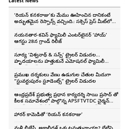
Latest News
‘కొరియన్ కనకరాజు’కు మేము ఊహించిన దానికంటే
అద్భుతమైన రెస్పాన్స్ వచ్చింది.: సక్సెస్ ప్రెస్ మీట్‌లో
మెగా ప్రిన్స్ వరుణ్ తేజ్
నయనతార-కవిన్ ఫ్యామిలీ ఎంటర్‌టైనర్ ‘హాయ్’
ఆగస్టు 28న గ్రాండ్ రిలీజ్
సూర్య ‘విశ్వనాథ్ & సన్స్’ ట్రైలర్ విడుదల…
హృదయాలను హత్తుకునే ఎమోషనల్ ఫ్యామిలీ
ఎంటర్‌టైనర్‌గా భారీ అంచనాలు
ప్రముఖ దర్శకులు వేణు ఉడుగుల చేతుల మీదుగా
“స్టువర్టుపురం స్టూడెంట్స్” ట్రైలర్ విడుదల
ఆంధ్రప్రదేశ్ ప్రభుత్వ ప్రధాన కార్యదర్శి సాయి ప్రసాద్ తో
కీలక సమావేశంలో పాల్గొన్న APSFTVTDC చైర్మన్
భరత్ భూషణ్, ఏపీ ఎఫ్డిసి ఎండి విశ్వనాథన్, పలు
శాఖల అధికారులు
హారర్ కామెడీతో ‘కొరియన్ కనకరాజు’
మళ్లీ బీజేపీ, అకాలీదళ్ ఒక్కటవుతున్నాయా? భేటీపై