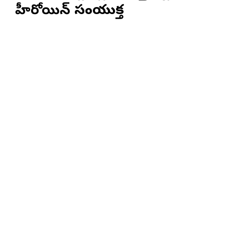
హీరోయిన్ సంయుక్త