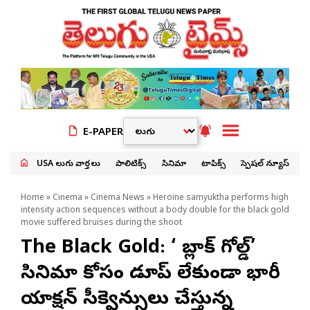
E-PAPER
USA తెలుగు వార్తలు
పాలిటిక్స్
సినిమా
టాపిక్స్
స్పెషల్ న్యూస్
Home
»
Cinema
»
Cinema News
» Heroine samyuktha performs high
intensity action sequences without a body double for the black gold
movie suffered bruises during the shoot
The Black Gold: ‘ది బ్లాక్ గోల్డ్’
సినిమా కోసం డూప్ లేకుండా భారీ
యాక్షన్ సీక్వెన్సులు చేస్తున్న