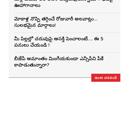
ఊహాగానాలు
మోకాళ్ల నొప్పి తగ్గించే రోజువారీ అలవాట్లు…
సులభమైన మార్గాలు!
మీ పిల్లల్లో చదువుపై ఆసక్తి పెంచాలంటే…. ఈ 5
పనులు చేయండి !
బీజేపీ అమాంతం మింగేయకుండా ఎన్సీపీని పీకే
కాపాడుతున్నారా?
ఇంకా చదవండి