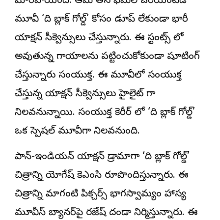
మారిపోయింది. ఆమె తన ఫీమేల్ ఓరియెంటెడ్
మూవీ ‘ది బ్లాక్ గోల్డ్’ కోసం డూప్ లేకుండా భారీ
యాక్షన్ సీక్వెన్సులు చేస్తున్నారు. ఈ స్టంట్స్ లో
అవుతున్న గాయాలను పట్టించుకోకుండా షూటింగ్
చేస్తున్నారు సంయుక్త. ఈ మూవీలో సంయుక్త
చేస్తున్న యాక్షన్ సీక్వెన్సులు హైలైట్ గా
నిలవనున్నాయి. సంయుక్త కెరీర్ లో ‘ది బ్లాక్ గోల్డ్’
ఒక స్పెషల్ మూవీగా నిలవనుంది.
పాన్-ఇండియన్ యాక్షన్ డ్రామాగా ‘ది బ్లాక్ గోల్డ్’
చిత్రాన్ని యోగేష్ కెఎంసి రూపొందిస్తున్నారు. ఈ
చిత్రాన్ని మాగంటి పిక్చర్స్ భాగస్వామ్యంతో హాస్య
మూవీస్ బ్యానర్‌పై రజేష్ దండా నిర్మిస్తున్నారు. ఈ