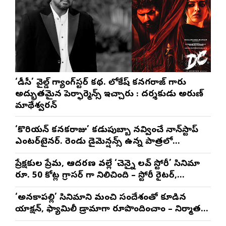
‘డీసీ’ వైల్డ్ గ్యాంగ్‌స్టర్ కథ. లోకేష్ కనగరాజ్ గారు
అద్భుతమైన పెర్ఫార్మెన్స్ ఇచ్చారు : దర్శకుడు అరుణ్
మాథేశ్వరన్
‘కొరియన్ కనకరాజు’ కడుపుబ్బా నవ్వించే నాన్‌స్టాప్
ఎంటర్‌టైనర్. రెండు డైమెన్షన్స్ ఉన్న పాత్రలో
నటించడం చాలా సంతృప్తినిచ్చింది : వరుణ్ తేజ్
ప్రేక్షకుల ప్రేమ, ఆదరణ వల్లే ‘చెన్నై లవ్ స్టోరీ’ సినిమా
రూ. 50 కోట్ల గ్రాసర్ గా నిలిచింది – స్టోరీ రైటర్,
ప్రొడ్యూసర్ సాయి రాజేష్
‘అనకాపల్లి’ సినిమాని మంచి సందేశంతో కూడిన
యాక్షన్, ఫ్యామిలీ డ్రామాగా రూపొందించాం – నిర్మాతలు
త్రినాథరావు నక్కిన, కాండ్రేగుల నాయుడు