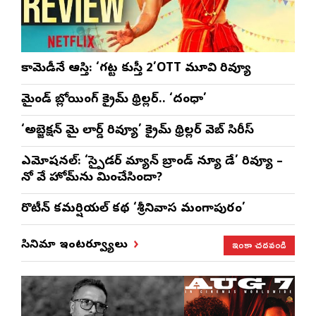
కామెడీనే ఆస్తి: ‘గట్ట కుస్తీ 2’OTT మూవి రివ్యూ
మైండ్ బ్లోయింగ్ క్రైమ్ థ్రిల్లర్.. ‘దంధా’
‘అబ్జెక్ష‌న్ మై లార్డ్ రివ్యూ’ క్రైమ్ థ్రిల్ల‌ర్ వెబ్ సిరీస్
ఎమోష‌న‌ల్‌: ‘స్పైడర్ మ్యాన్ బ్రాండ్ న్యూ డే’ రివ్యూ –
నో వే హోమ్‌ను మించేసిందా?
రొటీన్‌ కమర్షియల్‌ కథ ‘శ్రీనివాస మంగాపురం’
ఇంకా చదవండి
సినిమా ఇంటర్వ్యూలు