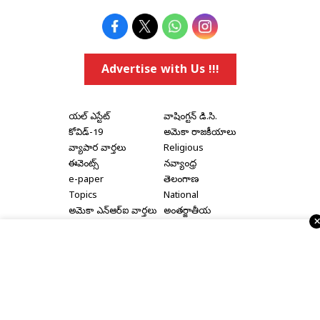
Advertise with Us !!!
రియల్ ఎస్టేట్
వాషింగ్టన్ డి.సి.
కోవిడ్-19
అమెరికా రాజకీయాలు
వ్యాపార వార్తలు
Religious
ఈవెంట్స్
నవ్యాంధ్ర
e-paper
తెలంగాణ
Topics
National
అమెరికా ఎన్‌ఆర్‌ఐ వార్తలు
అంతర్జాతీయ
షాపింగ్
Political Articles
Bay Area
Cinema News
డల్లాస్
సినిమా రివ్యూస్
న్యూ జెర్సీ
సినిమా ఇంటర్వ్యూలు
న్యూ యార్క్
రాజకీయ ఇంటర్వ్యూలు