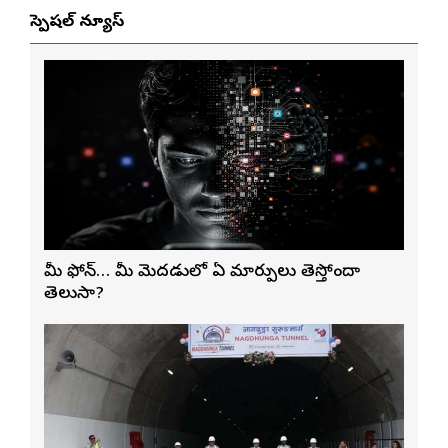
స్పెషల్ న్యూస్
మీ ఫోన్… మీ మెదడులో ఏ మార్పులు తెస్తోందా
తెలుసా?