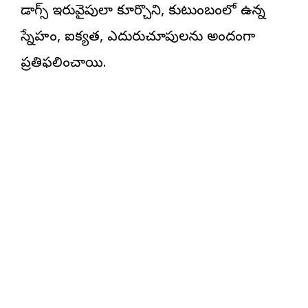
డాగ్స్ ఇరువైపులా కూర్చొని, కుటుంబంలో ఉన్న
స్నేహం, ఐక్యత, ఎదురుచూపులను అందంగా
ప్రతిఫలించాయి.