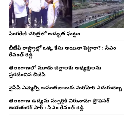
సింగరేణి చరిత్రలో అద్భుత ఘట్టం
బీజేపీ రాష్ట్రాల్లో ఒక్క కేసు అయినా పెట్టారా? : సీఎం
రేవంత్ రెడ్డి
తెలంగాణలో మూడు జిల్లాలకు అధ్యక్షులను
ప్రకటించిన బీజేపీ
వైసీపీ ఎమ్మెల్సీ అనంతబాబుకు మరోసారి ఎదురుదెబ్బ
తెలంగాణ ఉద్యమ స్ఫూర్తికి చిరునామా ప్రొఫెసర్
జయశంకర్ సార్ : సీఎం రేవంత్ రెడ్డి