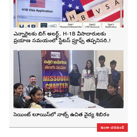
ఎన్నారైలకు బిగ్ అలర్ట్.. H-1B వీసాదారులకు
ప్రయాణ సమయంలో స్టేటస్ ప్రూఫ్స్ తప్పనిసరి..!
సెయింట్ లూయిస్‌లో నాట్స్ ఉచిత వైద్య శిబిరం
ఇంకా చదవండి