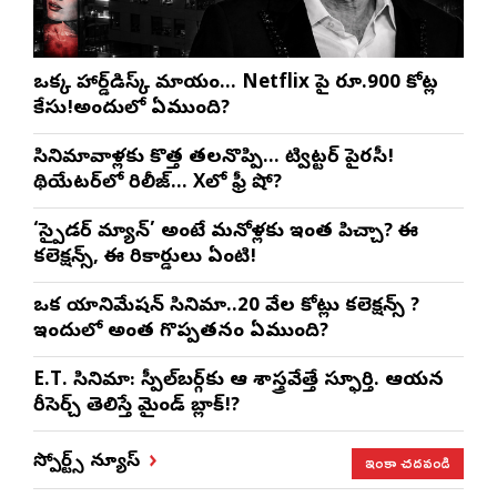
ఒక్క హార్డ్‌డిస్క్ మాయం… Netflix పై రూ.900 కోట్ల
కేసు!అందులో ఏముంది?
సినిమావాళ్లకు కొత్త తలనొప్పి… ట్విట్టర్ పైరసీ!
థియేటర్‌లో రిలీజ్… Xలో ఫ్రీ షో?
‘స్పైడర్ మ్యాన్’ అంటే మనోళ్లకు ఇంత పిచ్చా? ఈ
కలెక్షన్స్, ఈ రికార్డులు ఏంటి!
ఒక యానిమేషన్ సినిమా..20 వేల కోట్లు కలెక్షన్స్ ?
ఇందులో అంత గొప్పతనం ఏముంది?
E.T. సినిమా: స్పీల్‌బర్గ్‌కు ఆ శాస్త్రవేత్తే స్ఫూర్తి. ఆయన
రీసెర్చ్ తెలిస్తే మైండ్ బ్లాక్!?
ఇంకా చదవండి
స్పోర్ట్స్ న్యూస్