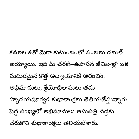
కవలల రాకతో మెగా కుటుంబంలో సంబరాలు డబుల్
అయ్యాయి. ఇది రామ్ చరణ్–ఉపాసన జీవితాల్లో ఒక
మధురమైన కొత్త అధ్యాయానికి ఆరంభం.
అభిమానులు, శ్రేయోభిలాషులు తమ
హృదయపూర్వక శుభాకాంక్షలు తెలియజేస్తున్నారు.
పెద్ద సంఖ్యలో అభిమానులు ఆసుపత్రి వద్దకు
చేరుకొని శుభాకాంక్షలు తెలియజేశారు.