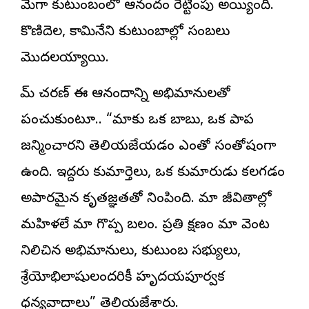
మెగా కుటుంబంలో ఆనందం రెట్టింపు అయ్యింది.
కొణిదెల, కామినేని కుటుంబాల్లో సంబరాలు
మొదలయ్యాయి.
రామ్ చరణ్ ఈ ఆనందాన్ని అభిమానులతో
పంచుకుంటూ.. “మాకు ఒక బాబు, ఒక పాప
జన్మించారని తెలియజేయడం ఎంతో సంతోషంగా
ఉంది. ఇద్దరు కుమార్తెలు, ఒక కుమారుడు కలగడం
అపారమైన కృతజ్ఞతతో నింపింది. మా జీవితాల్లో
మహిళలే మా గొప్ప బలం. ప్రతి క్షణం మా వెంట
నిలిచిన అభిమానులు, కుటుంబ సభ్యులు,
శ్రేయోభిలాషులందరికీ హృదయపూర్వక
ధన్యవాదాలు” తెలియజేశారు.