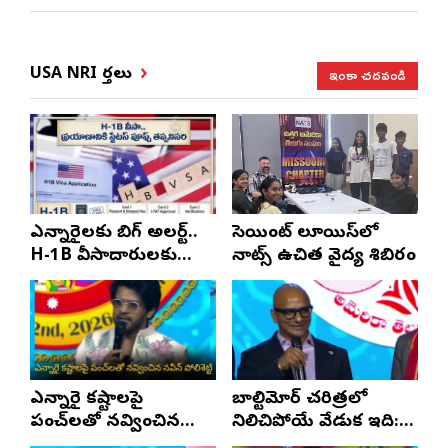
ఇంకా చదవండి
USA NRI వార్తలు
ఎన్నారైలకు బిగ్ అలర్ట్..
సెయింట్ లూయిస్‌లో
H-1B వీసాదారులకు
నాట్స్ ఉచిత వైద్య శిబిరం
ప్రయాణ సమయంలో
స్టేటస్ ప్రూఫ్స్ తప్పనిసరి..!
ఎన్నారై కష్టాలపై
బాల్టిమోర్ చరిత్రలో
పంచ్‌లతో నవ్వించిన
నిలిచిపోయే వేడుక ఇది:
నవీన్ పోలిశెట్టి
శ్రీధర్ బానాల