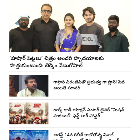
‘హుషార్‌ పిట్టలు’ చిత్రం అందరి హృదయాలకు
హత్తుకుంటుంది: బెక్కెం వేణుగోపాల్‌
మెగాస్టార్ చిరంజీవితో ప్రభుత్వ మెగా ప్లాన్! సెట్
అయితే సూపర్
డార్క్ కామెడీ యాక్షన్ ఎంటర్ టైనర్ “మిషన్
పాజిబుల్” ఫస్ట్ లుక్ పోస్టర్
ఆగస్ట్ 14న రిలీజ్ కాబోతోన్న విశాల్