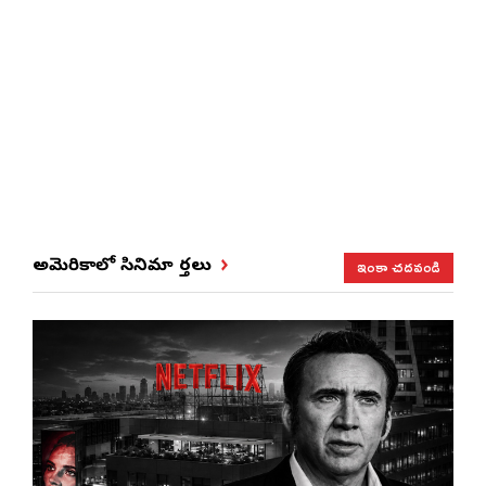
ఇంకా చదవండి
అమెరికాలో సినిమా వార్తలు