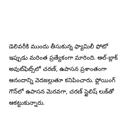
డెలివరీకి ముందు తీసుకున్న ఫ్యామిలీ ఫోటో
ఇప్పుడు మరింత ప్రత్యేకంగా మారింది. ఆల్-బ్లాక్
అవుట్‌ఫిట్స్‌లో చరణ్, ఉపాసన ప్రశాంతంగా
ఆనందాన్ని వెదజల్లుతూ కనిపించారు. ఫ్లోయింగ్
గౌన్‌లో ఉపాసన మెరవగా, చరణ్ స్టైలిష్ లుక్‌తో
ఆకట్టుకున్నారు.