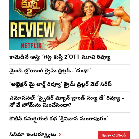
కామెడీనే ఆస్తి: ‘గట్ట కుస్తీ 2’OTT మూవి రివ్యూ
మైండ్ బ్లోయింగ్ క్రైమ్ థ్రిల్లర్.. ‘దంధా’
‘అబ్జెక్ష‌న్ మై లార్డ్ రివ్యూ’ క్రైమ్ థ్రిల్ల‌ర్ వెబ్ సిరీస్
ఎమోష‌న‌ల్‌: ‘స్పైడర్ మ్యాన్ బ్రాండ్ న్యూ డే’ రివ్యూ –
నో వే హోమ్‌ను మించేసిందా?
రొటీన్‌ కమర్షియల్‌ కథ ‘శ్రీనివాస మంగాపురం’
ఇంకా చదవండి
సినిమా ఇంటర్వ్యూలు