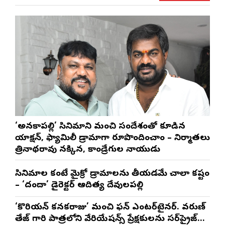
‘అనకాపల్లి’ సినిమాని మంచి సందేశంతో కూడిన
యాక్షన్, ఫ్యామిలీ డ్రామాగా రూపొందించాం – నిర్మాతలు
త్రినాథరావు నక్కిన, కాండ్రేగుల నాయుడు
సినిమాల కంటే మైక్రో డ్రామాలను తీయడమే చాలా కష్టం
– ‘దందా’ డైరెక్ట‌ర్ ఆదిత్య దేవులపల్లి
‘కొరియన్ కనకరాజు’ మంచి ఫన్ ఎంటర్‌టైనర్. వరుణ్
తేజ్ గారి పాత్రలోని వేరియేషన్స్ ప్రేక్షకులను సర్‌ప్రైజ్