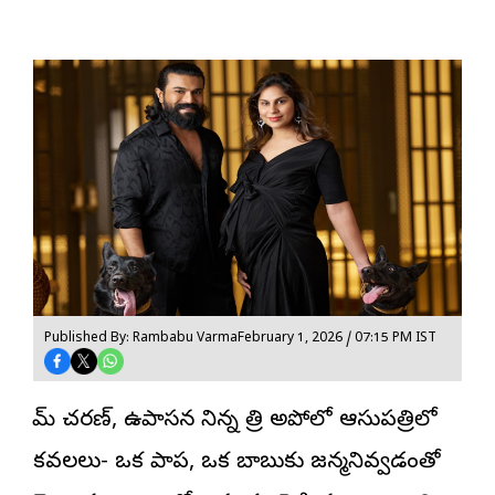
Published By: Rambabu Varma
February 1, 2026 / 07:15 PM IST
రామ్ చరణ్, ఉపాసన నిన్న రాత్రి అపోలో ఆసుపత్రిలో
కవలలు- ఒక పాప, ఒక బాబుకు జన్మనివ్వడంతో