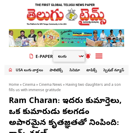
E-PAPER
USA తెలుగు వార్తలు
పాలిటిక్స్
సినిమా
టాపిక్స్
స్పెషల్ న్యూస్
Home
»
Cinema
»
Cinema News
» Having two daughters and a son
fills us with immense gratitude
Ram Charan: ఇద్దరు కుమార్తెలు,
ఒక కుమారుడు కలగడం
అపారమైన కృతజ్ఞతతో నింపింది: