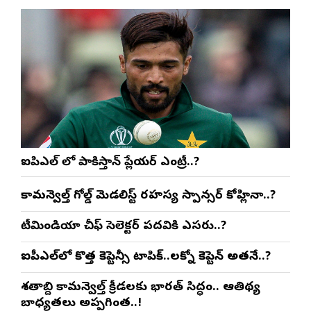
ఐపిఎల్ లో పాకిస్తాన్ ప్లేయర్ ఎంట్రీ..?
కామన్వెల్త్ గోల్డ్ మెడలిస్ట్ రహస్య స్పాన్సర్ కోహ్లినా..?
టీమిండియా చీఫ్ సెలెక్టర్ పదవికి ఎసరు..?
ఐపీఎల్‌లో కొత్త కెప్టెన్సీ టాపిక్..లక్నో కెప్టెన్ అతనే..?
శతాబ్ది కామన్వెల్త్ క్రీడలకు భారత్ సిద్ధం.. ఆతిథ్య
బాధ్యతలు అప్పగింత..!