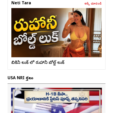
అన్నీ చూడండి
Neti Tara
బికినీ లుక్ లో రుహానీ బోల్డ్ లుక్
USA NRI వార్తలు