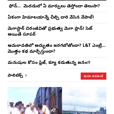
మీ ఫోన్… మీ మెదడులో ఏ మార్పులు తెస్తోందా తెలుసా?
ఏకంగా హిమాలయాన్నే చీల్చి దారి వేసిన నేపాల్!
మెగాస్టార్ చిరంజీవితో ప్రభుత్వ మెగా ప్లాన్! సెట్
అయితే సూపర్
అమరావతిలో అద్భుతం జరగబోతోందా? L&T ఎంట్రీ…
మొత్తం కథ మార్చేస్తుందా?
మనుషుల కోసం ఫ్రిజ్, క్యూ కడుతున్న జనం!!
ఇంకా చదవండి
పాలిటిక్స్