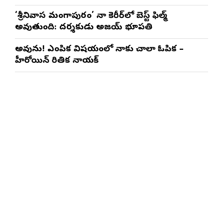
చేస్తాయి : దర్శకుడు మేర్లపాక గాంధీ
‘శ్రీనివాస మంగాపురం’ నా కెరీర్‌లో బెస్ట్ ఫిల్మ్
అవుతుంది: దర్శకుడు అజయ్ భూపతి
అవును! ఎంపిక విషయంలో నాకు చాలా ఓపిక –
హీరోయిన్ రితిక నాయక్