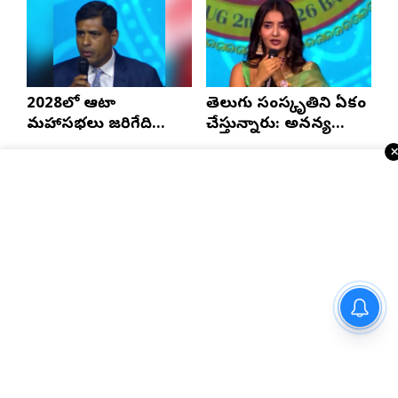
2028లో ఆటా
తెలుగు సంస్కృతిని ఏకం
మహాసభలు జరిగేది
చేస్తున్నారు: అనన్య
అక్కడే: సతీష్ రెడ్డి
నాగళ్ల
Telugu Times E-Paper
జీవితంలో ఒక్కసారైనా చూడాల్సిన
5 అద్భుత దివ్యక్షేత్రాలు!