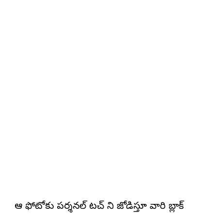
ఆ ఫోటోకు పర్శనల్ టచ్ ని జోడిస్తూ వారి బ్లాక్