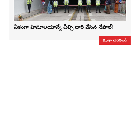
ఏకంగా హిమాలయాన్నే చీల్చి దారి వేసిన నేపాల్!
ఇంకా చదవండి