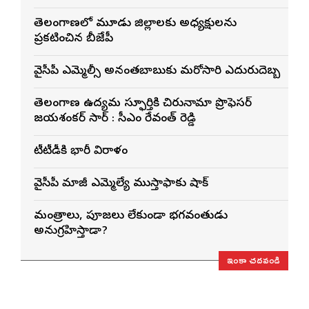
తెలంగాణలో మూడు జిల్లాలకు అధ్యక్షులను
ప్రకటించిన బీజేపీ
వైసీపీ ఎమ్మెల్సీ అనంతబాబుకు మరోసారి ఎదురుదెబ్బ
తెలంగాణ ఉద్యమ స్ఫూర్తికి చిరునామా ప్రొఫెసర్
జయశంకర్ సార్ : సీఎం రేవంత్ రెడ్డి
టీటీడీకి భారీ విరాళం
వైసీపీ మాజీ ఎమ్మెల్యే ముస్తాఫాకు షాక్
మంత్రాలు, పూజలు లేకుండా భగవంతుడు
అనుగ్రహిస్తాడా?
ఇంకా చదవండి