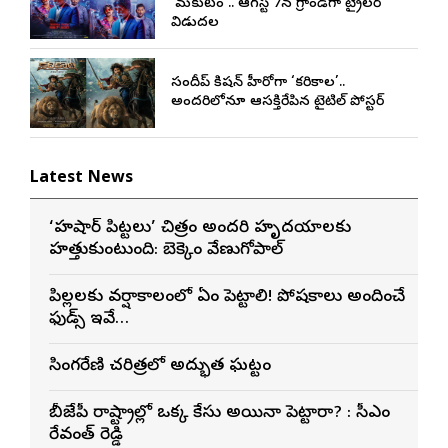
‘మకుటం’.. ఆగస్ట్ 7న గ్రాండ్‌గా ట్రైలర్
విడుదల
సందీప్ కిషన్ హీరోగా ‘కరికాల’..
అందరిలోనూ ఆసక్తిరేపిన టైటిల్ పోస్టర్
Latest News
‘హుషార్‌ పిట్టలు’ చిత్రం అందరి హృదయాలకు
హత్తుకుంటుంది: బెక్కెం వేణుగోపాల్‌
పిల్లలకు వర్షాకాలంలో ఏం పెట్టాలి! పోషకాలు అందించే
ఫుడ్స్ ఇవే…
సింగరేణి చరిత్రలో అద్భుత ఘట్టం
బీజేపీ రాష్ట్రాల్లో ఒక్క కేసు అయినా పెట్టారా? : సీఎం
రేవంత్ రెడ్డి