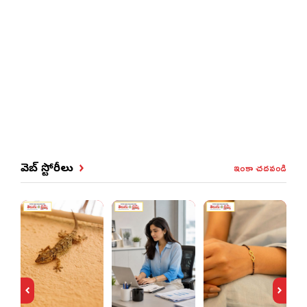
ఇంకా చదవండి
వెబ్ స్టోరీలు