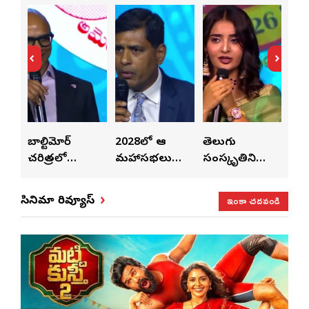
లపై
బాల్టిమోర్
2028లో ఆటా
తెలుగు
పెట
చరిత్రలో
మహాసభలు
సంస్కృతిని
పెట్
వీన్
నిలిచిపోయే
జరిగేది అక్కడే:
ఏకం
వీల
వేడుక ఇది: శ్రీధర్
సతీష్ రెడ్డి
చేస్తున్నారు:
విధా
ఇంకా చదవండి
సినిమా రివ్యూస్
బానాల
అనన్య నాగళ్ల
సభల
సీఎ
భట్ట