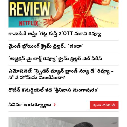
కామెడీనే ఆస్తి: ‘గట్ట కుస్తీ 2’OTT మూవి రివ్యూ
మైండ్ బ్లోయింగ్ క్రైమ్ థ్రిల్లర్.. ‘దంధా’
‘అబ్జెక్ష‌న్ మై లార్డ్ రివ్యూ’ క్రైమ్ థ్రిల్ల‌ర్ వెబ్ సిరీస్
ఎమోష‌న‌ల్‌: ‘స్పైడర్ మ్యాన్ బ్రాండ్ న్యూ డే’ రివ్యూ –
నో వే హోమ్‌ను మించేసిందా?
రొటీన్‌ కమర్షియల్‌ కథ ‘శ్రీనివాస మంగాపురం’
ఇంకా చదవండి
సినిమా ఇంటర్వ్యూలు