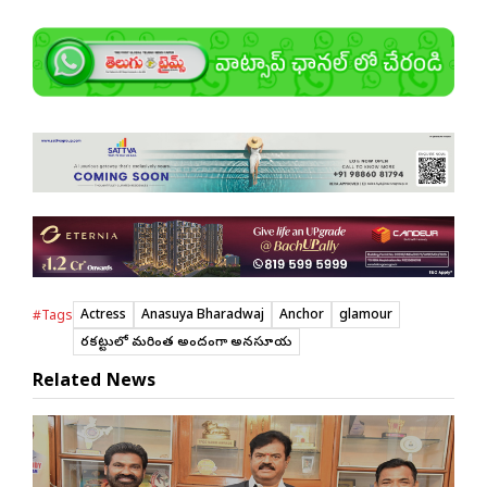
Actress
Anasuya Bharadwaj
Anchor
glamour
#Tags
చీర‌క‌ట్టులో మ‌రింత అందంగా అన‌సూయ‌
Related News