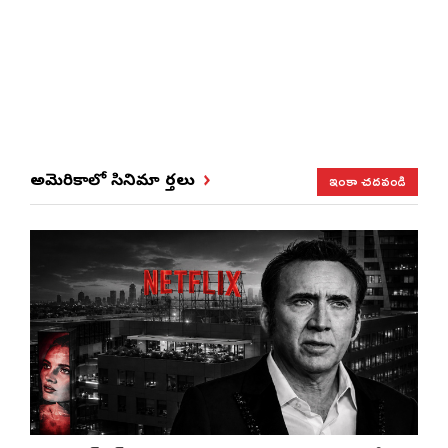
ఇంకా చదవండి
అమెరికాలో సినిమా వార్తలు