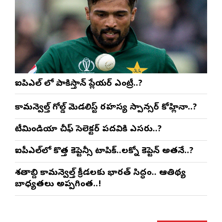
ఐపిఎల్ లో పాకిస్తాన్ ప్లేయర్ ఎంట్రీ..?
కామన్వెల్త్ గోల్డ్ మెడలిస్ట్ రహస్య స్పాన్సర్ కోహ్లినా..?
టీమిండియా చీఫ్ సెలెక్టర్ పదవికి ఎసరు..?
ఐపీఎల్‌లో కొత్త కెప్టెన్సీ టాపిక్..లక్నో కెప్టెన్ అతనే..?
శతాబ్ది కామన్వెల్త్ క్రీడలకు భారత్ సిద్ధం.. ఆతిథ్య
బాధ్యతలు అప్పగింత..!