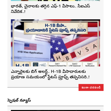
భారత్, చైనాలకు తగ్గిన ఎఫ్-1 వీసాలు.. సీఐఎస్
నివేదిక..!
ఎన్నారైలకు బిగ్ అలర్ట్.. H-1B వీసాదారులకు
ప్రయాణ సమయంలో స్టేటస్ ప్రూఫ్స్ తప్పనిసరి..!
ఇంకా చదవండి
స్పెషల్ న్యూస్