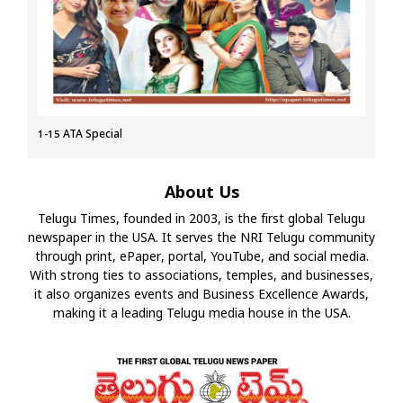
1-15 ATA Special
About Us
Telugu Times, founded in 2003, is the first global Telugu
newspaper in the USA. It serves the NRI Telugu community
through print, ePaper, portal, YouTube, and social media.
With strong ties to associations, temples, and businesses,
it also organizes events and Business Excellence Awards,
making it a leading Telugu media house in the USA.