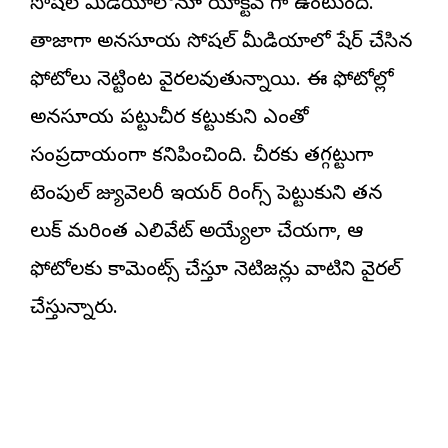
సోష‌ల్ మీడియాలోనూ యాక్టివ్ గా ఉంటుంది.
తాజాగా అన‌సూయ సోష‌ల్ మీడియాలో షేర్ చేసిన
ఫోటోలు నెట్టింట వైర‌ల‌వుతున్నాయి. ఈ ఫోటోల్లో
అన‌సూయ ప‌ట్టుచీర క‌ట్టుకుని ఎంతో
సంప్ర‌దాయంగా క‌నిపించింది. చీర‌కు త‌గ్గట్టుగా
టెంపుల్ జ్యువెల‌రీ ఇయ‌ర్ రింగ్స్ పెట్టుకుని త‌న
లుక్ మ‌రింత ఎలివేట్ అయ్యేలా చేయ‌గా, ఆ
ఫోటోల‌కు కామెంట్స్ చేస్తూ నెటిజ‌న్లు వాటిని వైర‌ల్
చేస్తున్నారు.