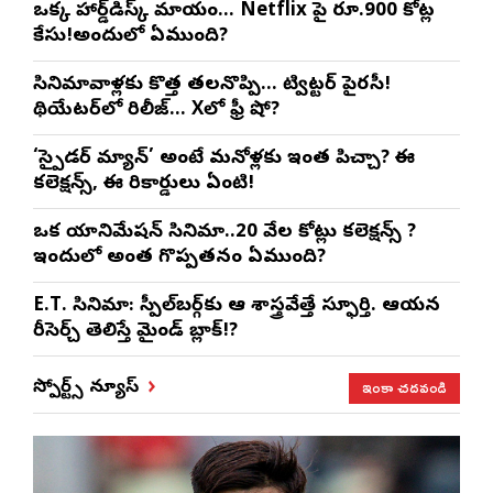
ఒక్క హార్డ్‌డిస్క్ మాయం… Netflix పై రూ.900 కోట్ల
కేసు!అందులో ఏముంది?
సినిమావాళ్లకు కొత్త తలనొప్పి… ట్విట్టర్ పైరసీ!
థియేటర్‌లో రిలీజ్… Xలో ఫ్రీ షో?
‘స్పైడర్ మ్యాన్’ అంటే మనోళ్లకు ఇంత పిచ్చా? ఈ
కలెక్షన్స్, ఈ రికార్డులు ఏంటి!
ఒక యానిమేషన్ సినిమా..20 వేల కోట్లు కలెక్షన్స్ ?
ఇందులో అంత గొప్పతనం ఏముంది?
E.T. సినిమా: స్పీల్‌బర్గ్‌కు ఆ శాస్త్రవేత్తే స్ఫూర్తి. ఆయన
రీసెర్చ్ తెలిస్తే మైండ్ బ్లాక్!?
ఇంకా చదవండి
స్పోర్ట్స్ న్యూస్