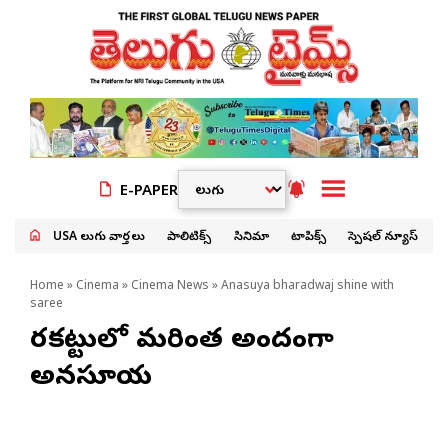
E-PAPER
USA తెలుగు వార్తలు
పాలిటిక్స్
సినిమా
టాపిక్స్
స్పెషల్ న్యూస్
Home
»
Cinema
»
Cinema News
» Anasuya bharadwaj shine with
saree
చీర‌క‌ట్టులో మ‌రింత అందంగా
అన‌సూయ‌