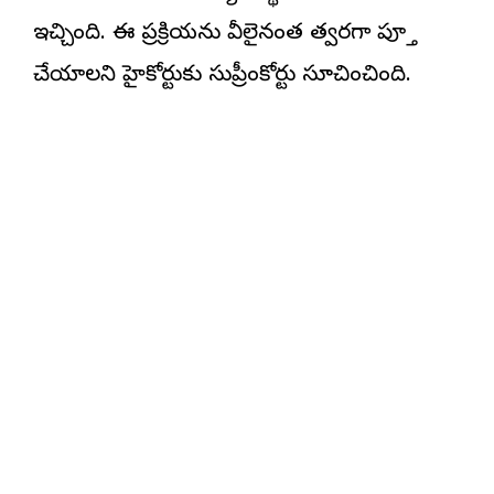
ఇచ్చింది. ఈ ప్రక్రియను వీలైనంత త్వరగా పూర్తి
చేయాలని హైకోర్టుకు సుప్రీంకోర్టు సూచించింది.