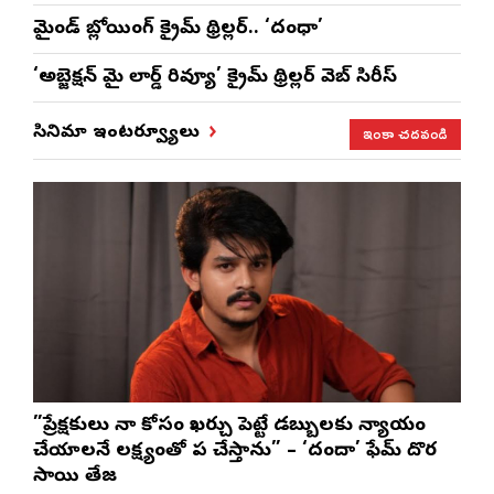
మైండ్ బ్లోయింగ్ క్రైమ్ థ్రిల్లర్.. ‘దంధా’
‘అబ్జెక్ష‌న్ మై లార్డ్ రివ్యూ’ క్రైమ్ థ్రిల్ల‌ర్ వెబ్ సిరీస్
ఇంకా చదవండి
సినిమా ఇంటర్వ్యూలు
”ప్రేక్షకులు నా కోసం ఖర్చు పెట్టే డబ్బులకు న్యాయం
చేయాలనే లక్ష్యంతో పని చేస్తాను” – ‘దందా’ ఫేమ్ దొర
సాయి తేజ