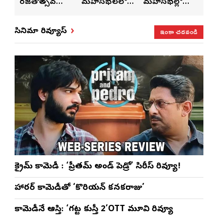
రజతోత్సవ
మహాసభలలో
మహాసభల్లో
మహా
సంబరాలు…
సతీశ్
మహిళల కోసం
‘వి
కుంభ హారతి
రామసహాయం
ప్రత్యేకంగా
పరి
ఇంకా చదవండి
సినిమా రివ్యూస్
ప్రత్యేకం
రెడ్డి ప్రత్యేక లైవ్
‘ఉమెన్స్ ఫోరమ్’
కార
ళా’
షో
వేడుకలు
క్రైమ్ కామెడీ : ‘ప్రీతమ్ అండ్ పెడ్రో’ సిరీస్ రివ్యూ!
హారర్ కామెడీతో ‘కొరియన్ కనకరాజు’
కామెడీనే ఆస్తి: ‘గట్ట కుస్తీ 2’OTT మూవి రివ్యూ