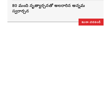
80 మంది నృత్యార్చనతో అలరారిన అన్నమ
స్వరార్చన
ఇంకా చదవండి