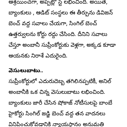
ఆశ్రయించగా, అప్పట్లో స్టే లభించింది. అయితే,
బ్యాంకులు , ఆడిట్ సంస్థలు ఈ తీర్పును డివిజన్
బెంచ్ వద్ద సవాలు చేయగా, సింగిల్ బెంచ్
ఉత్తర్వులను కోర్టు రద్దు చేసింది. దీనిని సవాలు
చేస్తూ అంబానీ సుప్రీంకోర్టుకు వెళ్లగా, అక్కడ కూడా
ఆయనకు నిరాశే ఎదురైంది.
వెసులుబాటు..
సుప్రీంకోర్టులో ఎదురుదెబ్బ తగిలినప్పటికీ, అనిల్
అంబానీకి ఒక చిన్న వెసులుబాటు లభించింది.
బ్యాంకులు జారీ చేసిన షోకాజ్ నోటీసులపై బాంబే
హైకోర్టు సింగిల్ జడ్జి బెంచ్ వద్ద తన వాదనలు
వినిపించుకోవడానికి న్యాయస్థానం అనుమతి