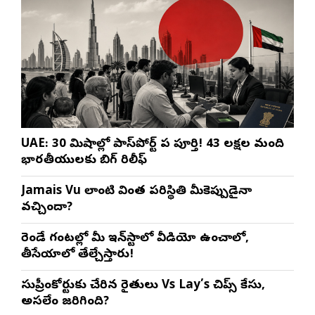
UAE: 30 నిమిషాల్లో పాస్‌పోర్ట్ పని పూర్తి! 43 లక్షల మంది
భారతీయులకు బిగ్ రిలీఫ్
Jamais Vu లాంటి వింత పరిస్థితి మీకెప్పుడైనా
వచ్చిందా?
రెండే గంటల్లో మీ ఇన్‌స్టాలో వీడియో ఉంచాలో,
తీసేయాలో తేల్చేస్తారు!
సుప్రీంకోర్టుకు చేరిన రైతులు Vs Lay’s చిప్స్‌ కేసు,
అసలేం జరిగింది?