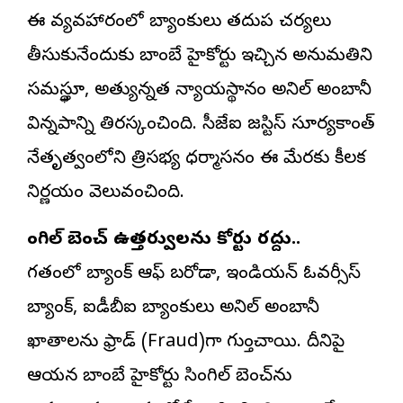
ఈ వ్యవహారంలో బ్యాంకులు తదుపరి చర్యలు
తీసుకునేందుకు బాంబే హైకోర్టు ఇచ్చిన అనుమతిని
సమర్థిస్తూ, అత్యున్నత న్యాయస్థానం అనిల్ అంబానీ
విన్నపాన్ని తిరస్కరించింది. సీజేఐ జస్టిస్ సూర్యకాంత్
నేతృత్వంలోని త్రిసభ్య ధర్మాసనం ఈ మేరకు కీలక
నిర్ణయం వెలువరించింది.
సింగిల్ బెంచ్ ఉత్తర్వులను కోర్టు రద్దు..
గతంలో బ్యాంక్ ఆఫ్ బరోడా, ఇండియన్ ఓవర్సీస్
బ్యాంక్, ఐడీబీఐ బ్యాంకులు అనిల్ అంబానీ
ఖాతాలను ఫ్రాడ్ (Fraud)గా గుర్తించాయి. దీనిపై
ఆయన బాంబే హైకోర్టు సింగిల్ బెంచ్‌ను