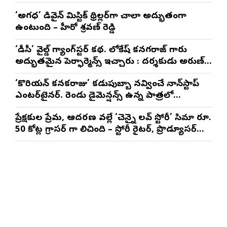
‘అగధ’ డివైన్ మిస్టిక్ థ్రిల్లర్‌గా చాలా అద్భుతంగా
ఉంటుంది – హీరో శ్రవణ్ రెడ్డి
‘డీసీ’ వైల్డ్ గ్యాంగ్‌స్టర్ కథ. లోకేష్ కనగరాజ్ గారు
అద్భుతమైన పెర్ఫార్మెన్స్ ఇచ్చారు : దర్శకుడు అరుణ్
మాథేశ్వరన్
‘కొరియన్ కనకరాజు’ కడుపుబ్బా నవ్వించే నాన్‌స్టాప్
ఎంటర్‌టైనర్. రెండు డైమెన్షన్స్ ఉన్న పాత్రలో
నటించడం చాలా సంతృప్తినిచ్చింది : వరుణ్ తేజ్
ప్రేక్షకుల ప్రేమ, ఆదరణ వల్లే ‘చెన్నై లవ్ స్టోరీ’ సినిమా రూ.
50 కోట్ల గ్రాసర్ గా నిలిచింది – స్టోరీ రైటర్, ప్రొడ్యూసర్
సాయి రాజేష్