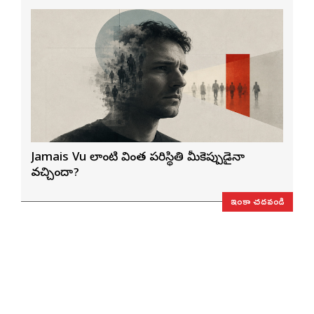
Jamais Vu లాంటి వింత పరిస్థితి మీకెప్పుడైనా
వచ్చిందా?
ఇంకా చదవండి