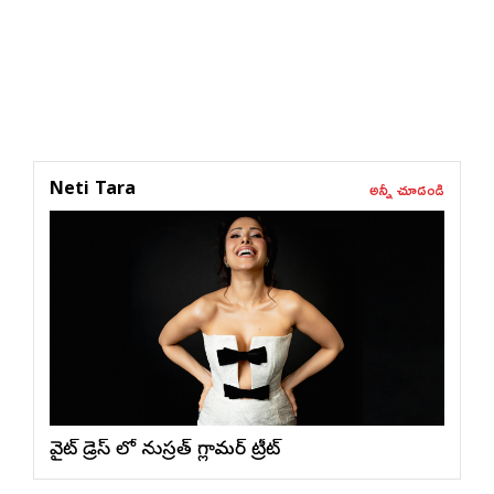
అన్నీ చూడండి
Neti Tara
వైట్ డ్రెస్ లో నుస్ర‌త్ గ్లామ‌ర్ ట్రీట్