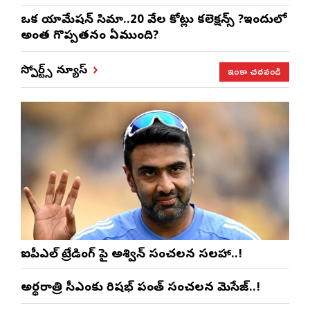
ఒక యానిమేషన్ సినిమా..20 వేల కోట్లు కలెక్షన్స్ ?ఇందులో
అంత గొప్పతనం ఏముంది?
ఇంకా చదవండి
స్పోర్ట్స్ న్యూస్
ఐపీఎల్ ట్రేడింగ్ పై అశ్విన్ సంచలన సలహా..!
అర్థరాత్రి సీఎంకు రిషభ్ పంత్ సంచలన మెసేజ్..!