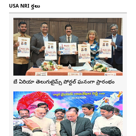
USA NRI వార్తలు
బే ఏరియా తెలుగుటైమ్స్ పోర్టల్ ఘనంగా ప్రారంభం