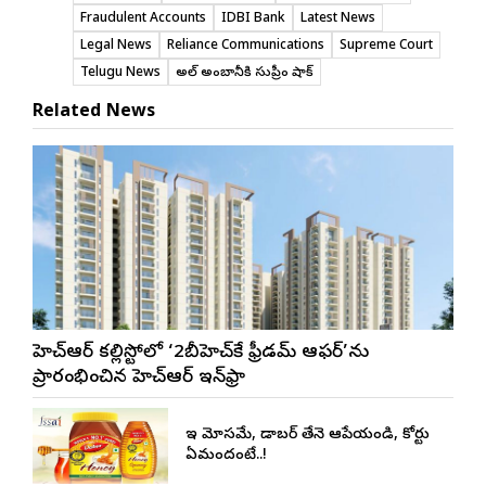
Fraudulent Accounts
IDBI Bank
Latest News
Legal News
Reliance Communications
Supreme Court
Telugu News
అనిల్ అంబానీకి సుప్రీం షాక్
Related News
జీహెచ్ఆర్ కల్లిస్టోలో ‘2బీహెచ్‌కే ఫ్రీడమ్ ఆఫర్’ను
ప్రారంభించిన జీహెచ్ఆర్ ఇన్‌ఫ్రా
ఇది మోసమే, డాబర్‌ తేనె ఆపేయండి, కోర్టు
ఏమందంటే..!