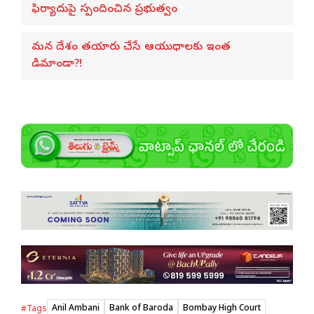
ఫిర్యాదుపై స్పందించిన ప్రభుత్వం
మన దేశం తయారు చేసే ఆయుధాలకు ఇంత
డిమాండా?!
Anil Ambani
Bank of Baroda
Bombay High Court
#Tags