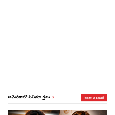
ఇంకా చదవండి
అమెరికాలో సినిమా వార్తలు