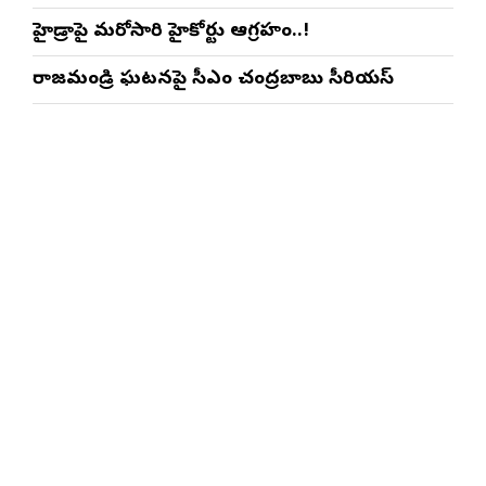
హైడ్రాపై మరోసారి హైకోర్టు ఆగ్రహం..!
రాజమండ్రి ఘటనపై సీఎం చంద్రబాబు సీరియస్