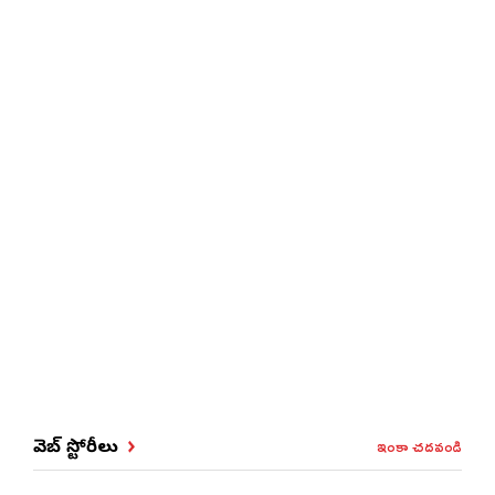
ఇంకా చదవండి
వెబ్ స్టోరీలు