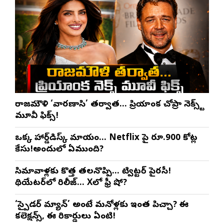
రాజమౌళి ‘వారణాసి’ తర్వాత… ప్రియాంక చోప్రా నెక్స్ట్
మూవీ ఫిక్స్!
ఒక్క హార్డ్‌డిస్క్ మాయం… Netflix పై రూ.900 కోట్ల
కేసు!అందులో ఏముంది?
సినిమావాళ్లకు కొత్త తలనొప్పి… ట్విట్టర్ పైరసీ!
థియేటర్‌లో రిలీజ్… Xలో ఫ్రీ షో?
‘స్పైడర్ మ్యాన్’ అంటే మనోళ్లకు ఇంత పిచ్చా? ఈ
కలెక్షన్స్, ఈ రికార్డులు ఏంటి!