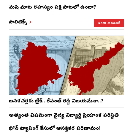
మనిషి మాట రహస్యం పక్షి పాటలో ఉందా?
ఇంకా చదవండి
పాలిటిక్స్
బనకచర్లకు బ్రేక్.. రేవంత్ రెడ్డి విజయమేనా..?
అత్యంత విషమంగా వైద్య విద్యార్థిని ప్రియాంక పరిస్థితి
ఫోన్ ట్యాపింగ్ కేసులో ఆసక్తికర పరిణామం!