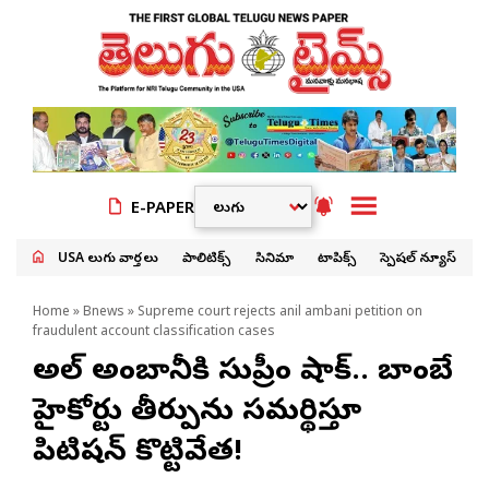
E-PAPER
USA తెలుగు వార్తలు
పాలిటిక్స్
సినిమా
టాపిక్స్
స్పెషల్ న్యూస్
Home
»
Bnews
» Supreme court rejects anil ambani petition on
fraudulent account classification cases
అనిల్ అంబానీకి సుప్రీం షాక్.. బాంబే
హైకోర్టు తీర్పును సమర్థిస్తూ
పిటిషన్ కొట్టివేత!