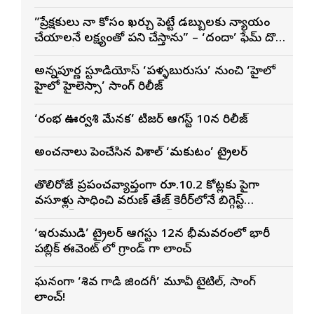
”ప్రేక్షకులు నా కోసం ఖర్చు పెట్టే డబ్బులకు న్యాయం
చేయాలనే లక్ష్యంతో పని చేస్తాను” – ‘దందా’ ఫేమ్ దొర
సాయి తేజ
అన్నపూర్ణ స్టూడియోస్ ‘పళ్ళబురుసు’ నుంచి ‘హైలో
హైలో హైలెస్సా’ సాంగ్ రిలీజ్
‘రంభ ఊర్వశి మేనక’ టీజర్ ఆగస్ట్ 10న రిలీజ్
అంచనాలు పెంచేసిన విశాల్ ‘మకుటం’ ట్రైలర్
తొలిరోజే ప్రపంచవ్యాప్తంగా రూ.10.2 కోట్లకు పైగా
వసూళ్లు సాధించి వరుణ్ తేజ్ కెరీర్‌లోనే బిగ్గెస్ట్
ఓపెనింగ్‌గా నిలిచిన ‘కొరియన్ కనకరాజు’
‘ఇరుముడి’ ట్రైలర్ ఆగస్టు 12న భీమవరంలో భారీ
పబ్లిక్ ఈవెంట్ లో గ్రాండ్ గా లాంచ్
ఘనంగా ‘శివ గాడి జింద‌గీ’ మూవీ టైటిల్, సాంగ్
లాంచ్!