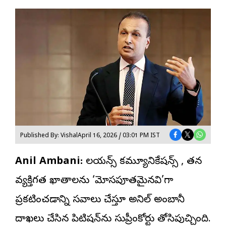
Published By: Vishal
April 16, 2026 / 03:01 PM IST
Anil Ambani:
రిలయన్స్ కమ్యూనికేషన్స్ , తన
వ్యక్తిగత ఖాతాలను ‘మోసపూరితమైనవి’గా
ప్రకటించడాన్ని సవాలు చేస్తూ
అనిల్ అంబానీ
దాఖలు చేసిన పిటిషన్‌ను సుప్రీంకోర్టు తోసిపుచ్చింది.