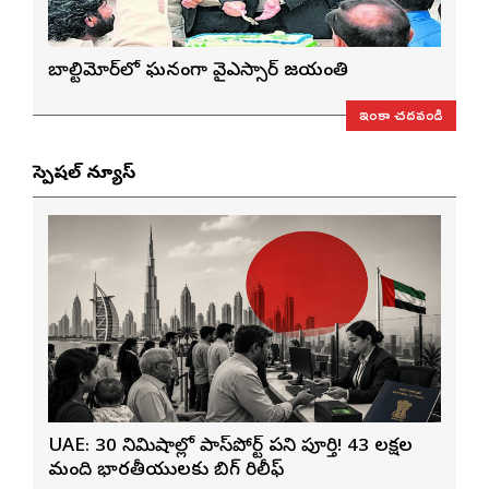
బాల్టిమోర్‌లో ఘనంగా వైఎస్సార్‌ జయంతి
ఇంకా చదవండి
స్పెషల్ న్యూస్
UAE: 30 నిమిషాల్లో పాస్‌పోర్ట్ పని పూర్తి! 43 లక్షల
మంది భారతీయులకు బిగ్ రిలీఫ్