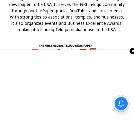
newspaper in the USA. It serves the NRI Telugu community
through print, ePaper, portal, YouTube, and social media.
With strong ties to associations, temples, and businesses,
it also organizes events and Business Excellence Awards,
making it a leading Telugu media house in the USA.
Advertise with Us !!!
రాకింగ్ స్టార్ యశ్ ‘టాక్సిక్’ లవ్
రివెంజ్ యాక్షన్ మాగ్నమ్ ఓపస్‌
ట్రైలర్ లాంచ్
రియల్ ఎస్టేట్
వాషింగ్టన్ డి.సి.
కోవిడ్-19
అమెరికా రాజకీయాలు
వ్యాపార వార్తలు
Religious