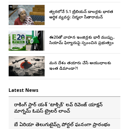
త్వరలోనే 5.1 ట్రిలియన్ డాలర్లకు భారత
ఆర్థిక వ్యవస్థ: నిర్మలా సీతారామన్
ఈ20తో వాహన ఇంజిన్లకు భారీ ముప్పు..
సియామ్ ఫిర్యాదుపై స్పందించిన ప్రభుత్వం
మన దేశం తయారు చేసే ఆయుధాలకు
ఇంత డిమాండా?!
Latest News
రాకింగ్ స్టార్ యశ్ ‘టాక్సిక్’ లవ్ రివెంజ్ యాక్షన్
మాగ్నమ్ ఓపస్‌ ట్రైలర్ లాంచ్
బే ఏరియా తెలుగుటైమ్స్ పోర్టల్ ఘనంగా ప్రారంభం