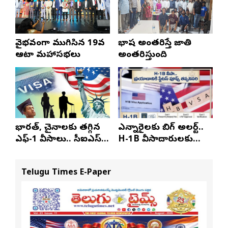
వైభవంగా ముగిసిన 19వ
భాష అంతరిస్తే జాతి
ఆటా మహాసభలు
అంతరిస్తుంది
భారత్, చైనాలకు తగ్గిన
ఎన్నారైలకు బిగ్ అలర్ట్..
ఎఫ్-1 వీసాలు.. సీఐఎస్
H-1B వీసాదారులకు
నివేదిక..!
ప్రయాణ సమయంలో
స్టేటస్ ప్రూఫ్స్ తప్పనిసరి..!
Telugu Times E-Paper