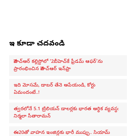
ఇవి కూడా చదవండి
జీహెచ్ఆర్ కల్లిస్టోలో ‘2బీహెచ్‌కే ఫ్రీడమ్ ఆఫర్’ను
ప్రారంభించిన జీహెచ్ఆర్ ఇన్‌ఫ్రా
ఇది మోసమే, డాబర్‌ తేనె ఆపేయండి, కోర్టు
ఏమందంటే..!
త్వరలోనే 5.1 ట్రిలియన్ డాలర్లకు భారత ఆర్థిక వ్యవస్థ:
నిర్మలా సీతారామన్
ఈ20తో వాహన ఇంజిన్లకు భారీ ముప్పు.. సియామ్