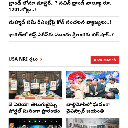
బ్రాండ్ లోనూ మాస్టరే.. ? సచిన్ బ్రాండ్ వాల్యూ రూ.
1201.కోట్లు..!
మహ్మద్ షమీ రీఎంట్రీపై కోచ్ సంచలన వ్యాఖ్యలు..!
భారత్‌తో టెస్ట్ సిరీస్‌కు ముందు శ్రీలంకకు బిగ్ షాక్..?
ఇంకా చదవండి
USA NRI వార్తలు
బే ఏరియా తెలుగుటైమ్స్
బాల్టిమోర్‌లో ఘనంగా
పోర్టల్ ఘనంగా ప్రారంభం
వైఎస్సార్‌ జయంతి