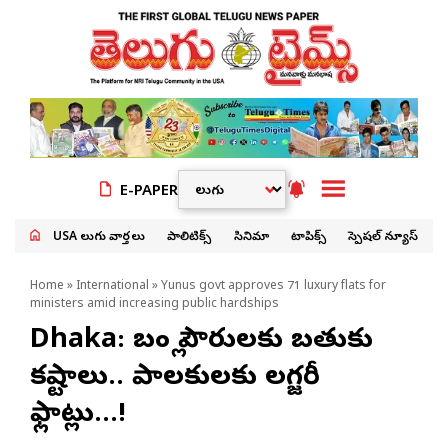
E-PAPER
USA తెలుగు వార్తలు
పాలిటిక్స్
సినిమా
టాపిక్స్
స్పెషల్ న్యూస్
Home
»
International
» Yunus govt approves 71 luxury flats for
ministers amid increasing public hardships
Dhaka: బంగ్లా పౌరులకు బతుకు
కష్టాలు.. పాలకులకు లగ్జరీ
ఫ్లాట్లు…!