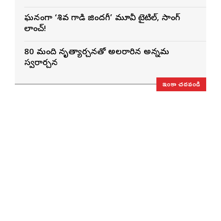
ఘనంగా ‘శివ గాడి జింద‌గీ’ మూవీ టైటిల్, సాంగ్
లాంచ్!
80 మంది నృత్యార్చనతో అలరారిన అన్నమ
స్వరార్చన
ఇంకా చదవండి