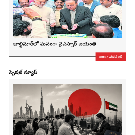
బాల్టిమోర్‌లో ఘనంగా వైఎస్సార్‌ జయంతి
ఇంకా చదవండి
స్పెషల్ న్యూస్