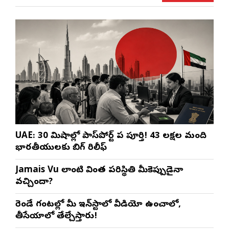
UAE: 30 నిమిషాల్లో పాస్‌పోర్ట్ పని పూర్తి! 43 లక్షల మంది
భారతీయులకు బిగ్ రిలీఫ్
Jamais Vu లాంటి వింత పరిస్థితి మీకెప్పుడైనా
వచ్చిందా?
రెండే గంటల్లో మీ ఇన్‌స్టాలో వీడియో ఉంచాలో,
తీసేయాలో తేల్చేస్తారు!