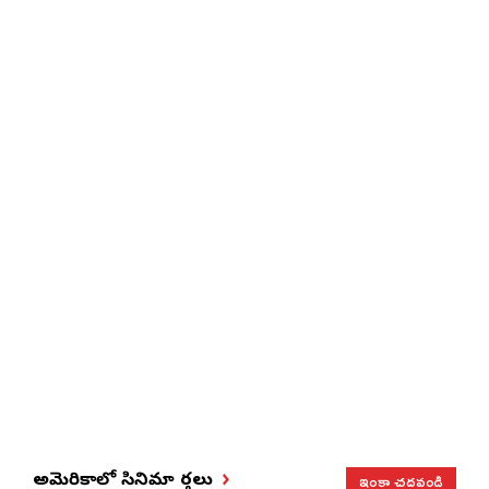
ఇంకా చదవండి
అమెరికాలో సినిమా వార్తలు