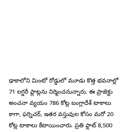
ఢాకాలోని మింటో రోడ్డులో మూడు కొత్త భవనాల్లో
71 లగ్జరీ ఫ్లాట్లను నిర్మించనున్నారు. ఈ ప్రాజెక్టు
అంచనా వ్యయం 786 కోట్ల బంగ్లాదేశ్ టాకాలు
కాగా, ఫర్నిచర్, ఇతర వస్తువుల కోసం మరో 20
కోట్ల టాకాలు కేటాయించారు. ప్రతి ఫ్లాట్ 8,500