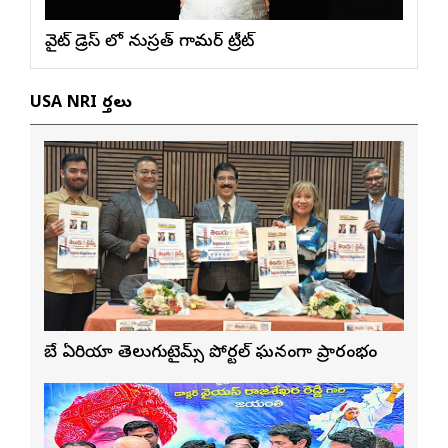
వైట్ డ్రెస్ లో నుస్ర‌త్ గ్లామ‌ర్ ట్రీట్
USA NRI వార్తలు
బే ఏరియా తెలుగుటైమ్స్ పోర్టల్ ఘనంగా ప్రారంభం