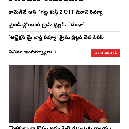
కామెడీనే ఆస్తి: ‘గట్ట కుస్తీ 2’OTT మూవి రివ్యూ
మైండ్ బ్లోయింగ్ క్రైమ్ థ్రిల్లర్.. ‘దంధా’
‘అబ్జెక్ష‌న్ మై లార్డ్ రివ్యూ’ క్రైమ్ థ్రిల్ల‌ర్ వెబ్ సిరీస్
ఇంకా చదవండి
సినిమా ఇంటర్వ్యూలు
”ప్రేక్షకులు నా కోసం ఖర్చు పెట్టే డబ్బులకు న్యాయం