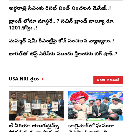
అర్థరాత్రి సీఎంకు రిషభ్ పంత్ సంచలన మెసేజ్..!
బ్రాండ్ లోనూ మాస్టరే.. ? సచిన్ బ్రాండ్ వాల్యూ రూ.
1201.కోట్లు..!
మహ్మద్ షమీ రీఎంట్రీపై కోచ్ సంచలన వ్యాఖ్యలు..!
భారత్‌తో టెస్ట్ సిరీస్‌కు ముందు శ్రీలంకకు బిగ్ షాక్..?
ఇంకా చదవండి
USA NRI వార్తలు
బే ఏరియా తెలుగుటైమ్స్
బాల్టిమోర్‌లో ఘనంగా