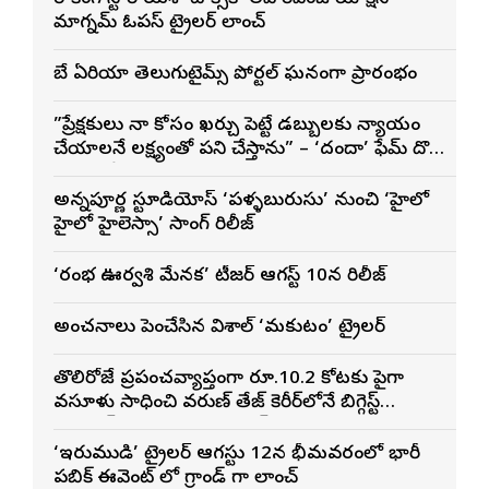
మాగ్నమ్ ఓపస్‌ ట్రైలర్ లాంచ్
బే ఏరియా తెలుగుటైమ్స్ పోర్టల్ ఘనంగా ప్రారంభం
”ప్రేక్షకులు నా కోసం ఖర్చు పెట్టే డబ్బులకు న్యాయం
చేయాలనే లక్ష్యంతో పని చేస్తాను” – ‘దందా’ ఫేమ్ దొర
సాయి తేజ
అన్నపూర్ణ స్టూడియోస్ ‘పళ్ళబురుసు’ నుంచి ‘హైలో
హైలో హైలెస్సా’ సాంగ్ రిలీజ్
‘రంభ ఊర్వశి మేనక’ టీజర్ ఆగస్ట్ 10న రిలీజ్
అంచనాలు పెంచేసిన విశాల్ ‘మకుటం’ ట్రైలర్
తొలిరోజే ప్రపంచవ్యాప్తంగా రూ.10.2 కోట్లకు పైగా
వసూళ్లు సాధించి వరుణ్ తేజ్ కెరీర్‌లోనే బిగ్గెస్ట్
ఓపెనింగ్‌గా నిలిచిన ‘కొరియన్ కనకరాజు’
‘ఇరుముడి’ ట్రైలర్ ఆగస్టు 12న భీమవరంలో భారీ
పబ్లిక్ ఈవెంట్ లో గ్రాండ్ గా లాంచ్