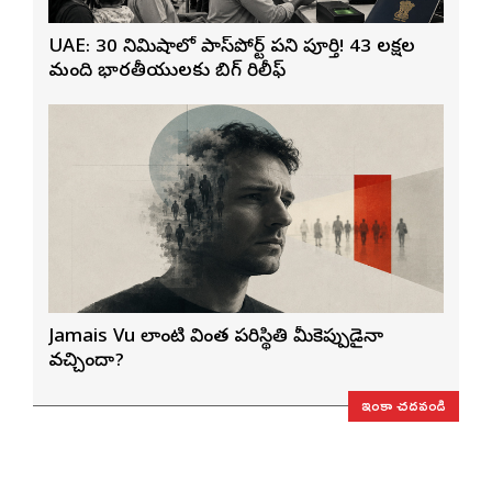
UAE: 30 నిమిషాల్లో పాస్‌పోర్ట్ పని పూర్తి! 43 లక్షల
మంది భారతీయులకు బిగ్ రిలీఫ్
Jamais Vu లాంటి వింత పరిస్థితి మీకెప్పుడైనా
వచ్చిందా?
ఇంకా చదవండి