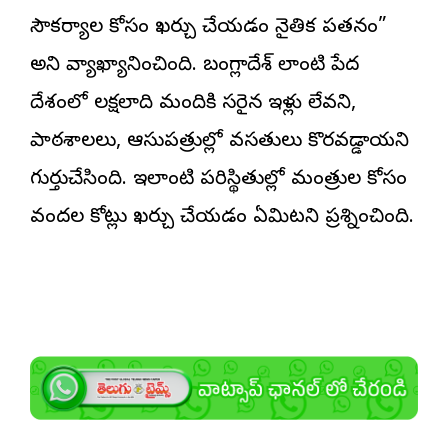
సౌకర్యాల కోసం ఖర్చు చేయడం నైతిక పతనం”
అని వ్యాఖ్యానించింది. బంగ్లాదేశ్ లాంటి పేద
దేశంలో లక్షలాది మందికి సరైన ఇళ్లు లేవని,
పాఠశాలలు, ఆసుపత్రుల్లో వసతులు కొరవడ్డాయని
గుర్తుచేసింది. ఇలాంటి పరిస్థితుల్లో మంత్రుల కోసం
వందల కోట్లు ఖర్చు చేయడం ఏమిటని ప్రశ్నించింది.