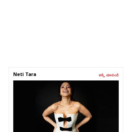
అన్నీ చూడండి
Neti Tara