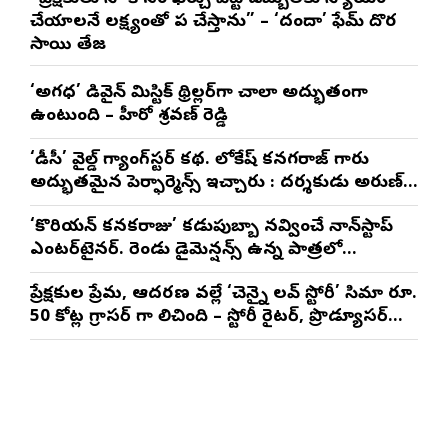
చేయాలనే లక్ష్యంతో పని చేస్తాను” – ‘దందా’ ఫేమ్ దొర
సాయి తేజ
‘అగధ’ డివైన్ మిస్టిక్ థ్రిల్లర్‌గా చాలా అద్భుతంగా
ఉంటుంది – హీరో శ్రవణ్ రెడ్డి
‘డీసీ’ వైల్డ్ గ్యాంగ్‌స్టర్ కథ. లోకేష్ కనగరాజ్ గారు
అద్భుతమైన పెర్ఫార్మెన్స్ ఇచ్చారు : దర్శకుడు అరుణ్
మాథేశ్వరన్
‘కొరియన్ కనకరాజు’ కడుపుబ్బా నవ్వించే నాన్‌స్టాప్
ఎంటర్‌టైనర్. రెండు డైమెన్షన్స్ ఉన్న పాత్రలో
నటించడం చాలా సంతృప్తినిచ్చింది : వరుణ్ తేజ్
ప్రేక్షకుల ప్రేమ, ఆదరణ వల్లే ‘చెన్నై లవ్ స్టోరీ’ సినిమా రూ.
50 కోట్ల గ్రాసర్ గా నిలిచింది – స్టోరీ రైటర్, ప్రొడ్యూసర్
సాయి రాజేష్