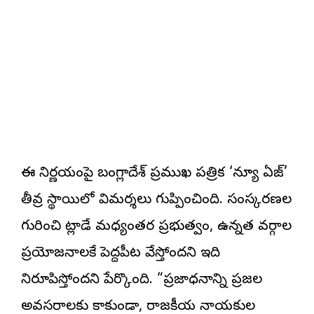
ఈ నిర్ణయంపై బంగ్లాదేశ్ ప్రముఖ పత్రిక ‘న్యూ ఏజ్’
తీవ్ర స్థాయిలో విమర్శలు గుప్పించింది. సంస్కరణల
గురించి మాట్లాడే మధ్యంతర ప్రభుత్వం, ఉన్నత వర్గాల
ప్రయోజనాలకే పెద్దపీట వేస్తోందని ఇది
నిరూపిస్తోందని పేర్కొంది. “ప్రజాధనాన్ని ప్రజల
అవసరాలకు కాకుండా, రాజకీయ నాయకుల