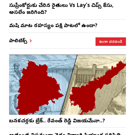
సుప్రీంకోర్టుకు చేరిన రైతులు Vs Lay’s చిప్స్‌ కేసు,
అసలేం జరిగింది?
మనిషి మాట రహస్యం పక్షి పాటలో ఉందా?
ఇంకా చదవండి
పాలిటిక్స్
బనకచర్లకు బ్రేక్.. రేవంత్ రెడ్డి విజయమేనా..?