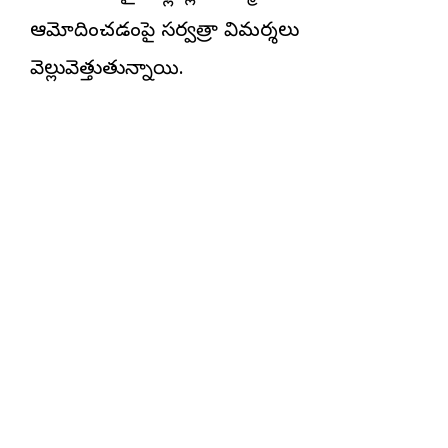
ఆమోదించడంపై సర్వత్రా విమర్శలు
వెల్లువెత్తుతున్నాయి.