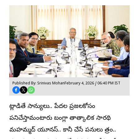
Published By: Srinivas Mohan
February 4, 2026 / 06:40 PM IST
మాట్లాడితే సామాన్యులు.. పేదల ప్రజలకోసం
పనిచేస్తామంటారు బంగ్లా తాత్కాలిక సారథి
మహమ్మద్ యూనస్.. కానీ చేసే పనులు మాత్రం..