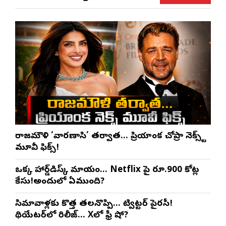
రాజమౌళి ‘వారణాసి’ తర్వాత… ప్రియాంక చోప్రా నెక్స్ట్
మూవీ ఫిక్స్!
ఒక్క హార్డ్‌డిస్క్ మాయం… Netflix పై రూ.900 కోట్ల
కేసు!అందులో ఏముంది?
సినిమావాళ్లకు కొత్త తలనొప్పి… ట్విట్టర్ పైరసీ!
థియేటర్‌లో రిలీజ్… Xలో ఫ్రీ షో?