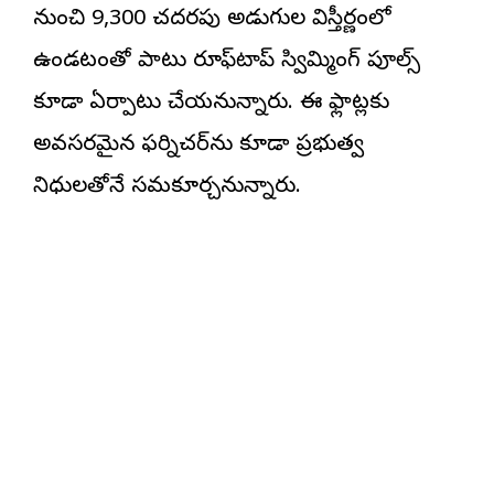
నుంచి 9,300 చదరపు అడుగుల విస్తీర్ణంలో
ఉండటంతో పాటు రూఫ్‌టాప్ స్విమ్మింగ్ పూల్స్
కూడా ఏర్పాటు చేయనున్నారు. ఈ ఫ్లాట్లకు
అవసరమైన ఫర్నిచర్‌ను కూడా ప్రభుత్వ
నిధులతోనే సమకూర్చనున్నారు.