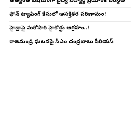
అత్యంత విషమంగా వైద్య విద్యార్థిని ప్రియాంక పరిస్థితి
ఫోన్ ట్యాపింగ్ కేసులో ఆసక్తికర పరిణామం!
హైడ్రాపై మరోసారి హైకోర్టు ఆగ్రహం..!
రాజమండ్రి ఘటనపై సీఎం చంద్రబాబు సీరియస్