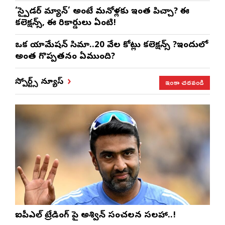
‘స్పైడర్ మ్యాన్’ అంటే మనోళ్లకు ఇంత పిచ్చా? ఈ
కలెక్షన్స్, ఈ రికార్డులు ఏంటి!
ఒక యానిమేషన్ సినిమా..20 వేల కోట్లు కలెక్షన్స్ ?ఇందులో
అంత గొప్పతనం ఏముంది?
ఇంకా చదవండి
స్పోర్ట్స్ న్యూస్
ఐపీఎల్ ట్రేడింగ్ పై అశ్విన్ సంచలన సలహా..!