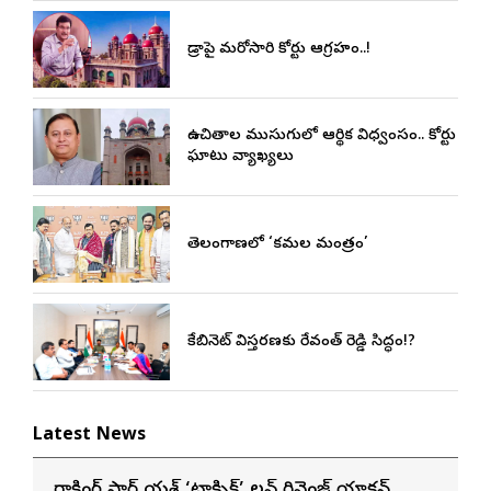
హైడ్రాపై మరోసారి హైకోర్టు ఆగ్రహం..!
ఉచితాల ముసుగులో ఆర్థిక విధ్వంసం.. హైకోర్టు
ఘాటు వ్యాఖ్యలు
తెలంగాణలో ‘కమల మంత్రం’
కేబినెట్ విస్తరణకు రేవంత్ రెడ్డి సిద్ధం!?
Latest News
రాకింగ్ స్టార్ యశ్ ‘టాక్సిక్’ లవ్ రివెంజ్ యాక్షన్