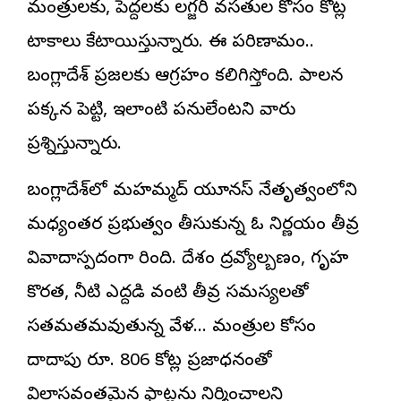
మంత్రులకు, పెద్దలకు లగ్జరీ వసతుల కోసం కోట్ల
టాకాలు కేటాయిస్తున్నారు. ఈ పరిణామం..
బంగ్లాదేశ్ ప్రజలకు ఆగ్రహం కలిగిస్తోంది. పాలన
పక్కన పెట్టి, ఇలాంటి పనులేంటని వారు
ప్రశ్నిస్తున్నారు.
బంగ్లాదేశ్‌లో మహమ్మద్ యూనస్ నేతృత్వంలోని
మధ్యంతర ప్రభుత్వం తీసుకున్న ఓ నిర్ణయం తీవ్ర
వివాదాస్పదంగా మారింది. దేశం ద్రవ్యోల్బణం, గృహ
కొరత, నీటి ఎద్దడి వంటి తీవ్ర సమస్యలతో
సతమతమవుతున్న వేళ… మంత్రుల కోసం
దాదాపు రూ. 806 కోట్ల ప్రజాధనంతో
విలాసవంతమైన ఫ్లాట్లను నిర్మించాలని