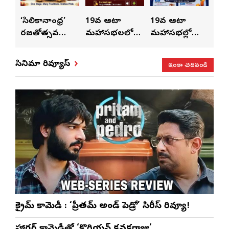
ుంచి
‘సిలికానాంధ్ర’
19వ ఆటా
19వ ఆటా
19
రజతోత్సవ
మహాసభలలో
మహాసభల్లో
మహా
సంబరాలు…
సతీశ్
మహిళల కోసం
‘వి
కుంభ హారతి
రామసహాయం
ప్రత్యేకంగా
పరి
ఇంకా చదవండి
సినిమా రివ్యూస్
ప్రత్యేకం
రెడ్డి ప్రత్యేక లైవ్
‘ఉమెన్స్ ఫోరమ్’
కార
ళా’
షో
వేడుకలు
క్రైమ్ కామెడీ : ‘ప్రీతమ్ అండ్ పెడ్రో’ సిరీస్ రివ్యూ!
హారర్ కామెడీతో ‘కొరియన్ కనకరాజు’