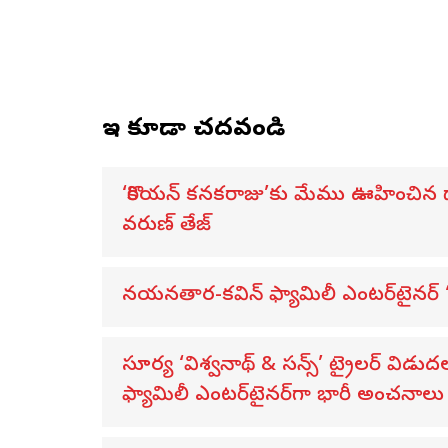
ఇవి కూడా చదవండి
‘కొరియన్ కనకరాజు’కు మేము ఊహించిన దాన
వరుణ్ తేజ్
నయనతార-కవిన్ ఫ్యామిలీ ఎంటర్‌టైనర్ ‘హా
సూర్య ‘విశ్వనాథ్ & సన్స్’ ట్రైలర్ 
ఫ్యామిలీ ఎంటర్‌టైనర్‌గా భారీ అంచనాలు