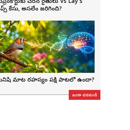
ుప్రీంకోర్టుకు చేరిన రైతులు Vs Lay’s
ిప్స్‌ కేసు, అసలేం జరిగింది?
నిషి మాట రహస్యం పక్షి పాటలో ఉందా?
ఇంకా చదవండి