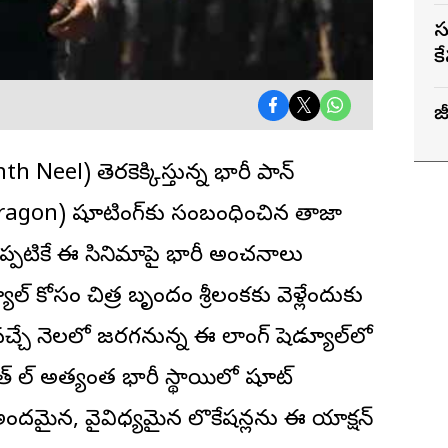
స
క
జ
nth Neel) తెరకెక్కిస్తున్న భారీ పాన్
agon) షూటింగ్‌కు సంబంధించిన తాజా
తోంది. ఇప్పటికే ఈ సినిమాపై భారీ అంచనాలు
ల్ కోసం చిత్ర బృందం శ్రీలంకకు వెళ్లేందుకు
వచ్చే నెలలో జరగనున్న ఈ లాంగ్ షెడ్యూల్‌లో
రశాంత్ నీల్ అత్యంత భారీ స్థాయిలో షూట్
ి అందమైన, వైవిధ్యమైన లొకేషన్లను ఈ యాక్షన్