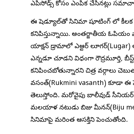
ఎపిసోడ్స్ కోసం ఎంపిక చేసినట్లు సమాచ
ఈ షెడ్యూల్‌తో సినిమా షూటింగ్ లో కీల
కనిపిస్తున్నాయి. అంతర్జాతీయ ఓపియం వ
యాక్షన్ డ్రామాలో ఎన్టీఆర్ లూగర్(Lugar
ఎన్నడూ చూడని విధంగా రౌద్రమూర్తి, 
కనిపించబోతున్నారని చిత్ర వర్గాలు చెబుతు
వసంత్(Rukmini vasanth) కూడా ఈ షెడ్
తెలుస్తోంది. మరోవైపు బాలీవుడ్ సీనియ
మలయాళ నటుడు బిజు మీనన్(Biju meno
సినిమాపై మరింత ఆసక్తిని పెంచుతోంది.