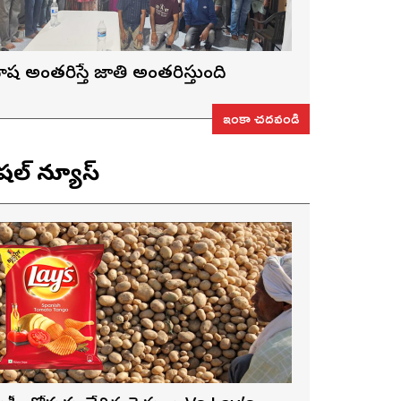
ాష అంతరిస్తే జాతి అంతరిస్తుంది
ఇంకా చదవండి
ెషల్ న్యూస్