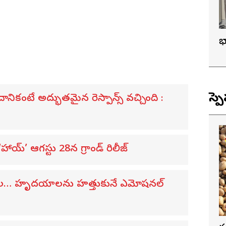
భ
స్ప
ికంటే అద్భుతమైన రెస్పాన్స్ వచ్చింది :
య్’ ఆగస్టు 28న గ్రాండ్ రిలీజ్
విడుదల… హృదయాలను హత్తుకునే ఎమోషనల్