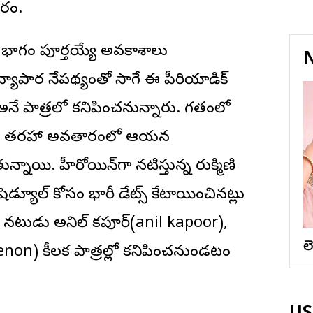
ారం.
క భాగం పూర్తయ్యే అవకాశాలు
N
్యాపార నేపథ్యంతో సాగే ఈ పీరియాడిక్
) అనే పాత్రలో కనిపించనున్నారు. గతంలో
బీస్ట్ తరహా అవతారంలో ఆయన
న్నాయి. హీరోయిన్‌గా నటిస్తున్న రుక్మిణి
యూల్ కోసం భారీ డేట్స్ కేటాయించినట్లు
ర్ నటుడు అనిల్ కపూర్(anil kapoor),
ల
n) కీలక పాత్రల్లో కనిపించనుండటం