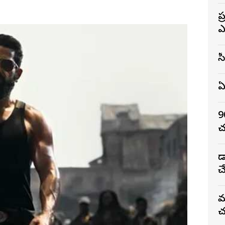
ప
ఎ
స
ఏ
9
చ
డ
చ
మ
చ