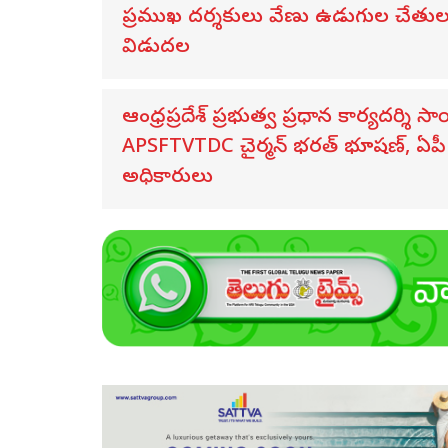
ప్రముఖ దర్శకులు వేణు ఉడుగుల చేతుల మీద
విడుదల
ఆంధ్రప్రదేశ్ ప్రభుత్వ ప్రధాన కార్యదర్శి 
APSFTVTDC చైర్మన్ భరత్ భూషణ్, ఏపీ ఎ
అధికారులు