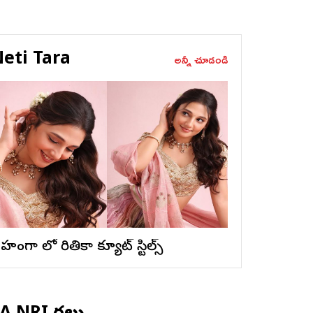
eti Tara
అన్నీ చూడండి
ెహంగా లో రితికా క్యూట్ స్టిల్స్