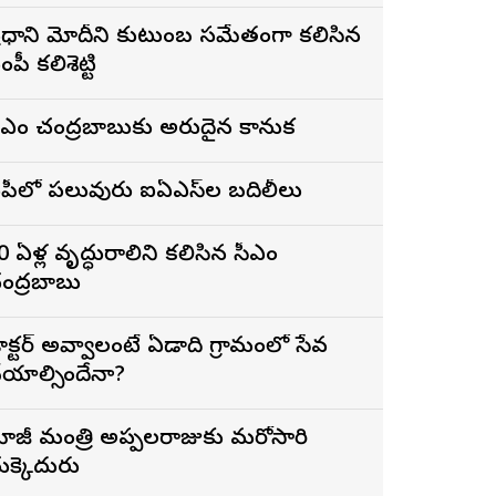
్రధాని మోదీని కుటుంబ సమేతంగా కలిసిన
ంపీ కలిశెట్టి
ీఎం చంద్రబాబుకు అరుదైన కానుక
పీలో పలువురు ఐఏఎస్‌ల బదిలీలు
0 ఏళ్ల వృద్ధురాలిని కలిసిన సీఎం
ంద్రబాబు
ాక్టర్ అవ్వాలంటే ఏడాది గ్రామంలో సేవ
ేయాల్సిందేనా?
ాజీ మంత్రి అప్పలరాజుకు మరోసారి
ుక్కెదురు