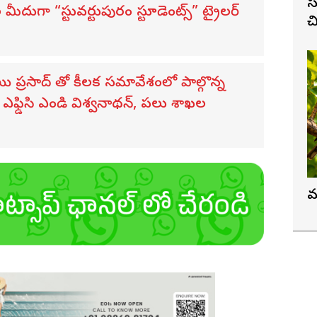
స
ుగా “స్టువర్టుపురం స్టూడెంట్స్” ట్రైలర్
చ
సాయి ప్రసాద్ తో కీలక సమావేశంలో పాల్గొన్న
ఫ్డిసి ఎండి విశ్వనాథన్, పలు శాఖల
మ