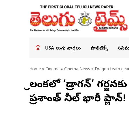
USA తెలుగు వార్తలు
పాలిటిక్స్
సినిమ
Home
»
Cinema
»
Cinema News
» Dragon team gearin
శ్రీలంకలో ‘డ్రాగన్’ గర్జనక
ప్రశాంత్ నీల్ భారీ ప్లాన్!