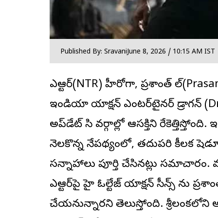
Published By: Sravani
June 8, 2026 / 10:15 AM IST
ఎన్టీఆర్(NTR) హీరోగా, ప్రశాంత్ నీల్(Prasa
ఇండియా యాక్షన్ ఎంటర్‌టైనర్
డ్రాగన్
(Dr
అప్‌డేట్ సినీ వర్గాల్లో ఆసక్తిని రేకెత్తిస్
నెలకొన్న నేపథ్యంలో, తదుపరి కీలక షెడ్యూ
సన్నాహాలు పూర్తి చేసినట్లు సమాచారం. 
ఎన్టీఆర్‌పై హై ఓల్టేజ్ యాక్షన్ సీన్స్ ను ప్
చేయ‌నున్నార‌ని తెలుస్తోంది. శ్రీలంకలోన