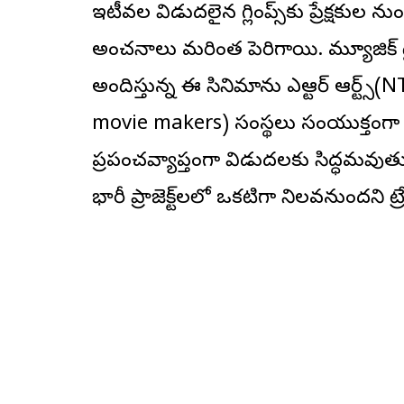
ఇటీవల విడుదలైన గ్లింప్స్‌కు ప్రేక్షకుల ను
అంచనాలు మరింత పెరిగాయి. మ్యూజిక్ డైర
అందిస్తున్న ఈ సినిమాను ఎన్టీఆర్ ఆర్ట్స్
movie makers) సంస్థలు సంయుక్తంగా ని
ప్రపంచవ్యాప్తంగా విడుదలకు సిద్ధమవుతున్
భారీ ప్రాజెక్ట్‌లలో ఒకటిగా నిలవనుందని ట్