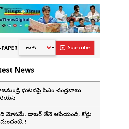
-PAPER
Subscribe
test News
ాజమండ్రి ఘటనపై సీఎం చంద్రబాబు
ీరియస్
ది మోసమే, డాబర్‌ తేనె ఆపేయండి, కోర్టు
మందంటే..!