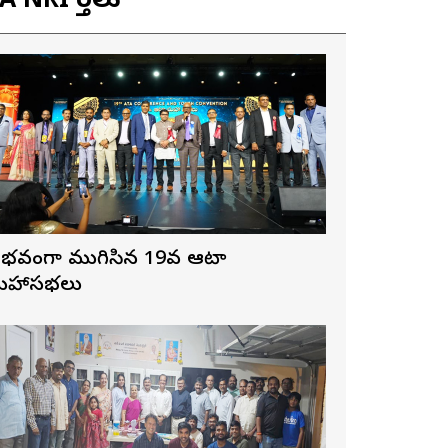
 NRI వార్తలు
ైభవంగా ముగిసిన 19వ ఆటా
హాసభలు