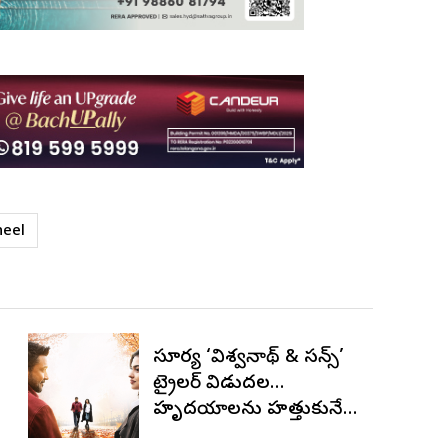
neel
సూర్య ‘విశ్వనాథ్ & సన్స్’
ట్రైలర్ విడుదల…
హృదయాలను హత్తుకునే
ఎమోషనల్ ఫ్యామిలీ