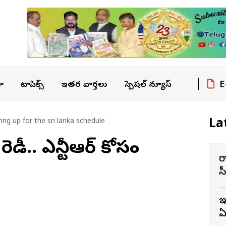
E
ా
టాపిక్స్
ఇతర వార్తలు
స్పెషల్ న్యూస్
La
g up for the sri lanka schedule
ు రెడీ.. ఎన్టీఆర్ కోసం
ర
స
ఇ
ఏ