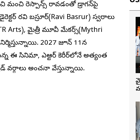
USA
ంచి మంచి రెస్పాన్స్ రావడంతో డ్రాగన్‌పై
ెక్ట‌ర్ రవి బస్రూర్(Ravi Basrur) స్వరాలు
(NTR Arts), మైత్రీ మూవీ మేకర్స్(Mythri
ర్మిస్తున్నాయి. 2027 జూన్ 11న
న ఈ సినిమా, ఎన్టీఆర్ కెరీర్‌లోనే అత్యంత
రేడ్ వర్గాలు అంచనా వేస్తున్నాయి.
వ
మ