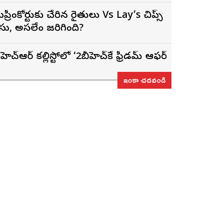
ుప్రీంకోర్టుకు చేరిన రైతులు Vs Lay’s చిప్స్‌
ేసు, అసలేం జరిగింది?
ీహెచ్ఆర్ కల్లిస్టోలో ‘2బీహెచ్‌కే ఫ్రీడమ్ ఆఫర్’ను ప్రారంభిం
ఇంకా చదవండి