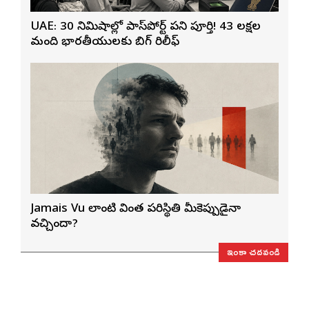
UAE: 30 నిమిషాల్లో పాస్‌పోర్ట్ పని పూర్తి! 43 లక్షల
మంది భారతీయులకు బిగ్ రిలీఫ్
Jamais Vu లాంటి వింత పరిస్థితి మీకెప్పుడైనా
వచ్చిందా?
ఇంకా చదవండి