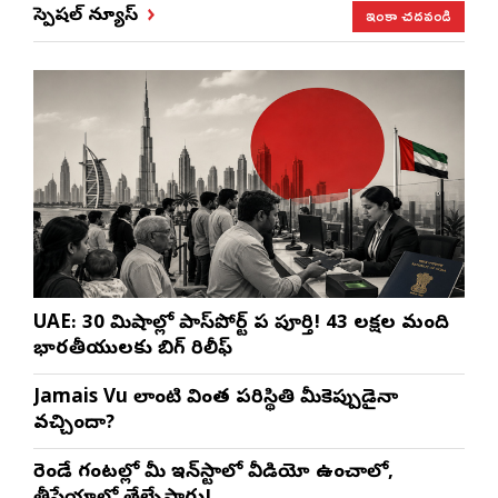
ఇంకా చదవండి
స్పెషల్ న్యూస్
UAE: 30 నిమిషాల్లో పాస్‌పోర్ట్ పని పూర్తి! 43 లక్షల మంది
భారతీయులకు బిగ్ రిలీఫ్
Jamais Vu లాంటి వింత పరిస్థితి మీకెప్పుడైనా
వచ్చిందా?
రెండే గంటల్లో మీ ఇన్‌స్టాలో వీడియో ఉంచాలో,