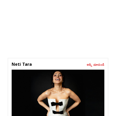
అన్నీ చూడండి
Neti Tara