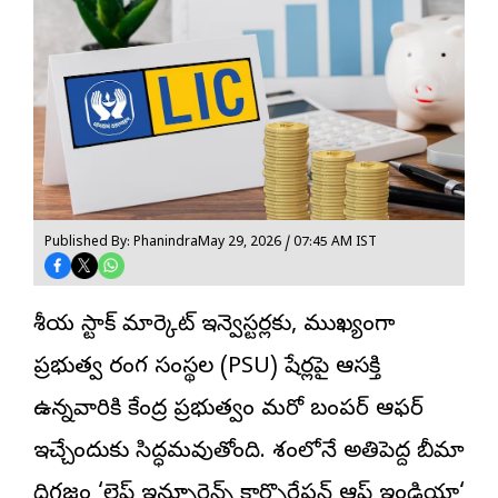
Published By: Phanindra
May 29, 2026 / 07:45 AM IST
దేశీయ స్టాక్ మార్కెట్ ఇన్వెస్టర్లకు, ముఖ్యంగా
ప్రభుత్వ రంగ సంస్థల (PSU) షేర్లపై ఆసక్తి
ఉన్నవారికి కేంద్ర ప్రభుత్వం మరో బంపర్ ఆఫర్
ఇచ్చేందుకు సిద్ధమవుతోంది. దేశంలోనే అతిపెద్ద బీమా
దిగ్గజం ‘
లైఫ్ ఇన్సూరెన్స్ కార్పొరేషన్ ఆఫ్ ఇండియా
‘