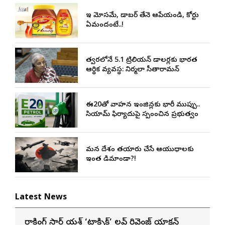
ఇది మోసమే, డాబర్‌ తేనె ఆపేయండి, కోర్టు
ఏమందంటే..!
త్వరలోనే 5.1 ట్రిలియన్ డాలర్లకు భారత
ఆర్థిక వ్యవస్థ: నిర్మలా సీతారామన్
ఈ20తో వాహన ఇంజిన్లకు భారీ ముప్పు..
సియామ్ ఫిర్యాదుపై స్పందించిన ప్రభుత్వం
మన దేశం తయారు చేసే ఆయుధాలకు
ఇంత డిమాండా?!
Latest News
రాకింగ్ స్టార్ యశ్ ‘టాక్సిక్’ లవ్ రివెంజ్ యాక్షన్