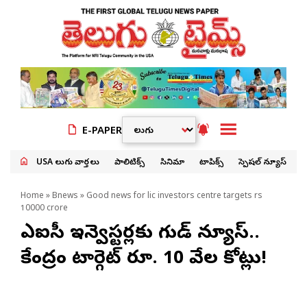
E-PAPER
USA తెలుగు వార్తలు
పాలిటిక్స్
సినిమా
టాపిక్స్
స్పెషల్ న్యూస్
Home
»
Bnews
» Good news for lic investors centre targets rs
10000 crore
ఎల్ఐసీ ఇన్వెస్టర్లకు గుడ్ న్యూస్..
కేంద్రం టార్గెట్ రూ. 10 వేల కోట్లు!