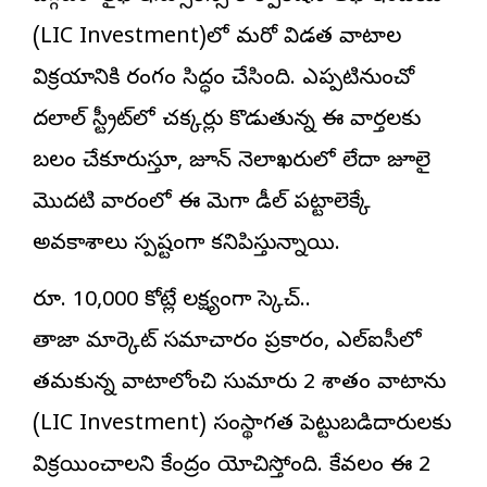
(LIC Investment)లో మరో విడత వాటాల
విక్రయానికి రంగం సిద్ధం చేసింది. ఎప్పటినుంచో
దలాల్ స్ట్రీట్‌లో చక్కర్లు కొడుతున్న ఈ వార్తలకు
బలం చేకూరుస్తూ, జూన్ నెలాఖరులో లేదా జూలై
మొదటి వారంలో ఈ మెగా డీల్ పట్టాలెక్కే
అవకాశాలు స్పష్టంగా కనిపిస్తున్నాయి.
రూ. 10,000 కోట్లే లక్ష్యంగా స్కెచ్..
తాజా మార్కెట్ సమాచారం ప్రకారం, ఎల్ఐసీలో
తమకున్న వాటాలోంచి సుమారు 2 శాతం వాటాను
(LIC Investment) సంస్థాగత పెట్టుబడిదారులకు
విక్రయించాలని కేంద్రం యోచిస్తోంది. కేవలం ఈ 2