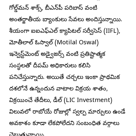
గోల్డ్‌మన్ శాక్స్, బీఎన్‌పీ పరిబాస్ వంటి
అంతర్జాతీయ బ్యాంకులు సేవలు అందిస్తున్నాయి.
దేశీయంగా ఐఐఎఫ్ఎల్ క్యాపిటల్ సర్వీసెస్ (IIFL),
మోతీలాల్ ఓస్వాల్ (Motilal Oswal)
ఇన్వెస్ట్‌మెంట్ అడ్వైజర్స్ వంటి ప్రతిష్టాత్మక
సంస్థలతో దీపమ్ అధికారులు కలిసి
పనిచేస్తున్నారు. అయితే చర్చలు ఇంకా ప్రాథమిక
దశలోనే ఉన్నందున వాటాల విక్రయ శాతం,
విక్రయించే తేదీలు, డీల్ (LIC Investment)
విలువలో రాబోయే రోజుల్లో స్వల్ప మార్పులు ఉండే
అవకాశం కూడా లేకపోలేదని సంబంధిత వర్గాలు
చెబుతున్నాయి.