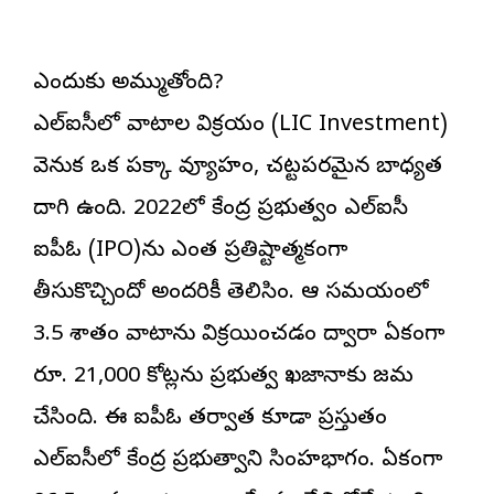
ఎందుకు అమ్ముతోంది?
ఎల్ఐసీలో వాటాల విక్రయం (LIC Investment)
వెనుక ఒక పక్కా వ్యూహం, చట్టపరమైన బాధ్యత
దాగి ఉంది. 2022లో కేంద్ర ప్రభుత్వం ఎల్ఐసీ
ఐపీఓ (IPO)ను ఎంత ప్రతిష్టాత్మకంగా
తీసుకొచ్చిందో అందరికీ తెలిసిందే. ఆ సమయంలో
3.5 శాతం వాటాను విక్రయించడం ద్వారా ఏకంగా
రూ. 21,000 కోట్లను ప్రభుత్వ ఖజానాకు జమ
చేసింది. ఈ ఐపీఓ తర్వాత కూడా ప్రస్తుతం
ఎల్ఐసీలో కేంద్ర ప్రభుత్వానిదే సింహభాగం. ఏకంగా