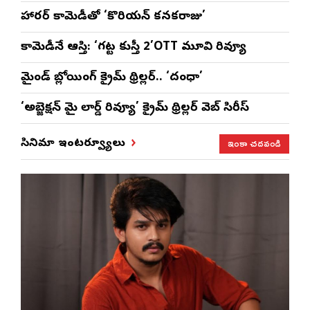
హారర్ కామెడీతో ‘కొరియన్ కనకరాజు’
కామెడీనే ఆస్తి: ‘గట్ట కుస్తీ 2’OTT మూవి రివ్యూ
మైండ్ బ్లోయింగ్ క్రైమ్ థ్రిల్లర్.. ‘దంధా’
‘అబ్జెక్ష‌న్ మై లార్డ్ రివ్యూ’ క్రైమ్ థ్రిల్ల‌ర్ వెబ్ సిరీస్
ఇంకా చదవండి
సినిమా ఇంటర్వ్యూలు