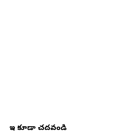
ఇవి కూడా చదవండి