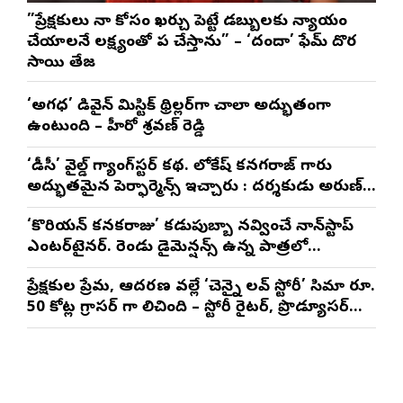
”ప్రేక్షకులు నా కోసం ఖర్చు పెట్టే డబ్బులకు న్యాయం
చేయాలనే లక్ష్యంతో పని చేస్తాను” – ‘దందా’ ఫేమ్ దొర
సాయి తేజ
‘అగధ’ డివైన్ మిస్టిక్ థ్రిల్లర్‌గా చాలా అద్భుతంగా
ఉంటుంది – హీరో శ్రవణ్ రెడ్డి
‘డీసీ’ వైల్డ్ గ్యాంగ్‌స్టర్ కథ. లోకేష్ కనగరాజ్ గారు
అద్భుతమైన పెర్ఫార్మెన్స్ ఇచ్చారు : దర్శకుడు అరుణ్
మాథేశ్వరన్
‘కొరియన్ కనకరాజు’ కడుపుబ్బా నవ్వించే నాన్‌స్టాప్
ఎంటర్‌టైనర్. రెండు డైమెన్షన్స్ ఉన్న పాత్రలో
నటించడం చాలా సంతృప్తినిచ్చింది : వరుణ్ తేజ్
ప్రేక్షకుల ప్రేమ, ఆదరణ వల్లే ‘చెన్నై లవ్ స్టోరీ’ సినిమా రూ.
50 కోట్ల గ్రాసర్ గా నిలిచింది – స్టోరీ రైటర్, ప్రొడ్యూసర్
సాయి రాజేష్