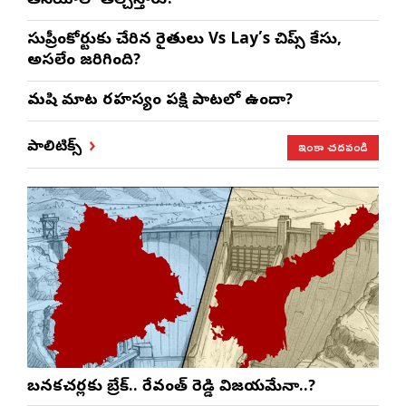
తీసేయాలో తేల్చేస్తారు!
సుప్రీంకోర్టుకు చేరిన రైతులు Vs Lay’s చిప్స్‌ కేసు,
అసలేం జరిగింది?
మనిషి మాట రహస్యం పక్షి పాటలో ఉందా?
ఇంకా చదవండి
పాలిటిక్స్
బనకచర్లకు బ్రేక్.. రేవంత్ రెడ్డి విజయమేనా..?