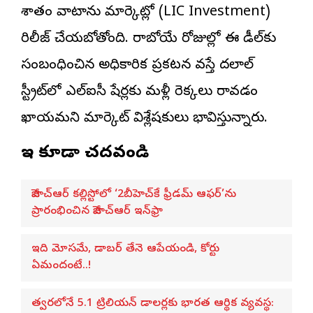
శాతం వాటాను మార్కెట్లో (LIC Investment)
రిలీజ్ చేయబోతోంది. రాబోయే రోజుల్లో ఈ డీల్‌కు
సంబంధించిన అధికారిక ప్రకటన వస్తే దలాల్
స్ట్రీట్‌లో ఎల్ఐసీ షేర్లకు మళ్లీ రెక్కలు రావడం
ఖాయమని మార్కెట్ విశ్లేషకులు భావిస్తున్నారు.
ఇవి కూడా చదవండి
జీహెచ్ఆర్ కల్లిస్టోలో ‘2బీహెచ్‌కే ఫ్రీడమ్ ఆఫర్’ను
ప్రారంభించిన జీహెచ్ఆర్ ఇన్‌ఫ్రా
ఇది మోసమే, డాబర్‌ తేనె ఆపేయండి, కోర్టు
ఏమందంటే..!
త్వరలోనే 5.1 ట్రిలియన్ డాలర్లకు భారత ఆర్థిక వ్యవస్థ: