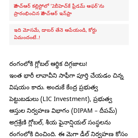
జీహెచ్ఆర్ కల్లిస్టోలో ‘2బీహెచ్‌కే ఫ్రీడమ్ ఆఫర్’ను
ప్రారంభించిన జీహెచ్ఆర్ ఇన్‌ఫ్రా
ఇది మోసమే, డాబర్‌ తేనె ఆపేయండి, కోర్టు
ఏమందంటే..!
రంగంలోకి గ్లోబల్ ఆర్థిక దిగ్గజాలు!
ఇంత భారీ లావాదేవీని సాఫీగా పూర్తి చేయడం చిన్న
విషయం కాదు. అందుకే కేంద్ర ప్రభుత్వ
పెట్టుబడులు (LIC Investment), ప్రభుత్వ
ఆస్తుల నిర్వహణ విభాగం (DIPAM – దీపమ్)
అగ్రశ్రేణి గ్లోబల్, దేశీయ ఫైనాన్షియల్ సంస్థలను
రంగంలోకి దించింది. ఈ మెగా డీల్ నిర్వహణ కోసం