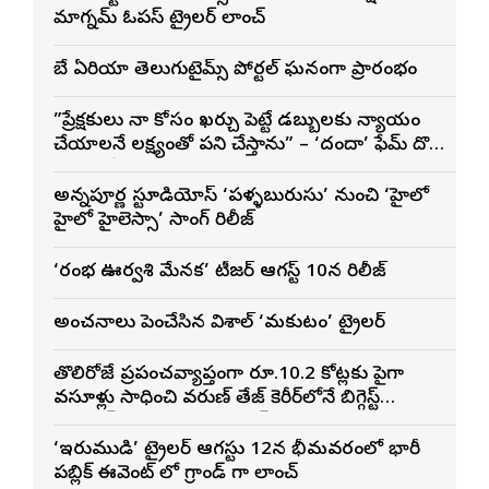
మాగ్నమ్ ఓపస్‌ ట్రైలర్ లాంచ్
బే ఏరియా తెలుగుటైమ్స్ పోర్టల్ ఘనంగా ప్రారంభం
”ప్రేక్షకులు నా కోసం ఖర్చు పెట్టే డబ్బులకు న్యాయం
చేయాలనే లక్ష్యంతో పని చేస్తాను” – ‘దందా’ ఫేమ్ దొర
సాయి తేజ
అన్నపూర్ణ స్టూడియోస్ ‘పళ్ళబురుసు’ నుంచి ‘హైలో
హైలో హైలెస్సా’ సాంగ్ రిలీజ్
‘రంభ ఊర్వశి మేనక’ టీజర్ ఆగస్ట్ 10న రిలీజ్
అంచనాలు పెంచేసిన విశాల్ ‘మకుటం’ ట్రైలర్
తొలిరోజే ప్రపంచవ్యాప్తంగా రూ.10.2 కోట్లకు పైగా
వసూళ్లు సాధించి వరుణ్ తేజ్ కెరీర్‌లోనే బిగ్గెస్ట్
ఓపెనింగ్‌గా నిలిచిన ‘కొరియన్ కనకరాజు’
‘ఇరుముడి’ ట్రైలర్ ఆగస్టు 12న భీమవరంలో భారీ
పబ్లిక్ ఈవెంట్ లో గ్రాండ్ గా లాంచ్