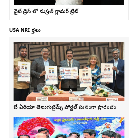
వైట్ డ్రెస్ లో నుస్ర‌త్ గ్లామ‌ర్ ట్రీట్
USA NRI వార్తలు
బే ఏరియా తెలుగుటైమ్స్ పోర్టల్ ఘనంగా ప్రారంభం