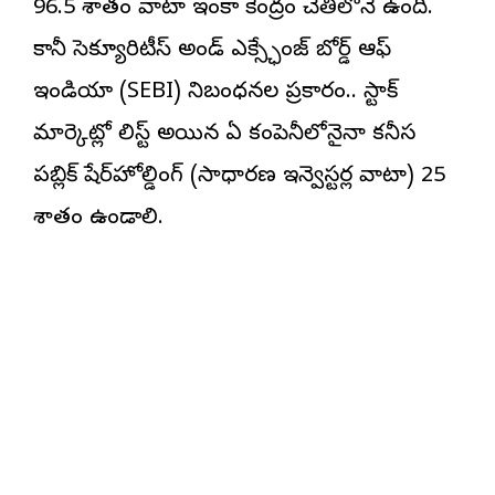
96.5 శాతం వాటా ఇంకా కేంద్రం చేతిలోనే ఉంది.
కానీ సెక్యూరిటీస్ అండ్ ఎక్స్ఛేంజ్ బోర్డ్ ఆఫ్
ఇండియా (SEBI) నిబంధనల ప్రకారం.. స్టాక్
మార్కెట్లో లిస్ట్ అయిన ఏ కంపెనీలోనైనా కనీస
పబ్లిక్ షేర్‌హోల్డింగ్ (సాధారణ ఇన్వెస్టర్ల వాటా) 25
శాతం ఉండాలి.