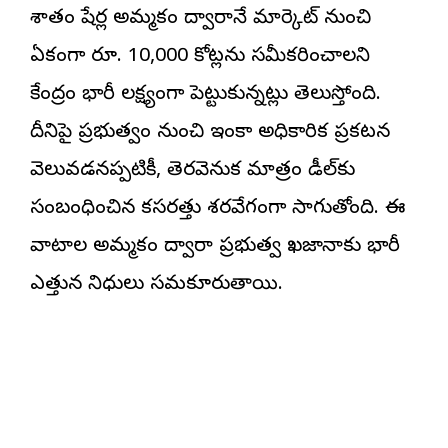
శాతం షేర్ల అమ్మకం ద్వారానే మార్కెట్ నుంచి
ఏకంగా రూ. 10,000 కోట్లను సమీకరించాలని
కేంద్రం భారీ లక్ష్యంగా పెట్టుకున్నట్లు తెలుస్తోంది.
దీనిపై ప్రభుత్వం నుంచి ఇంకా అధికారిక ప్రకటన
వెలువడనప్పటికీ, తెరవెనుక మాత్రం డీల్‌కు
సంబంధించిన కసరత్తు శరవేగంగా సాగుతోంది. ఈ
వాటాల అమ్మకం ద్వారా ప్రభుత్వ ఖజానాకు భారీ
ఎత్తున నిధులు సమకూరుతాయి.