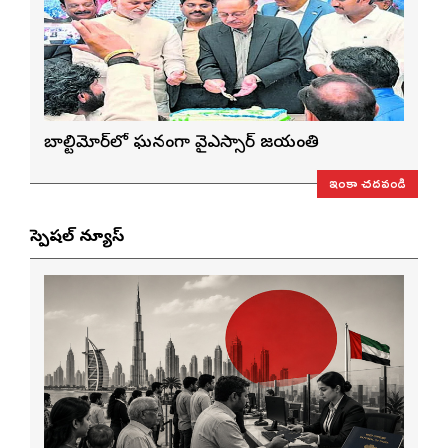
బాల్టిమోర్‌లో ఘనంగా వైఎస్సార్‌ జయంతి
ఇంకా చదవండి
స్పెషల్ న్యూస్