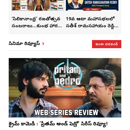
్
‘సిలికానాంధ్ర’ రజతోత్సవ
19వ ఆటా మహాసభలలో
19వ
సంబరాలు…కుంభ హారతి
సతీశ్ రామసహాయం రెడ్డి
మహిళ
మేళా’
ప్రత్యేకం
ప్రత్యేక లైవ్ షో
‘ఉమె
ఇంకా చదవండి
సినిమా రివ్యూస్
క్రైమ్ కామెడీ : ‘ప్రీతమ్ అండ్ పెడ్రో’ సిరీస్ రివ్యూ!