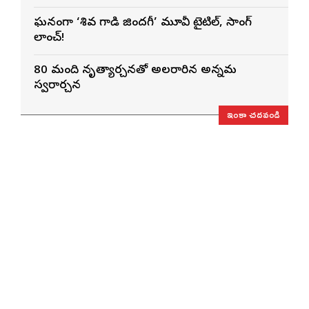
ఘనంగా ‘శివ గాడి జింద‌గీ’ మూవీ టైటిల్, సాంగ్
లాంచ్!
80 మంది నృత్యార్చనతో అలరారిన అన్నమ
స్వరార్చన
ఇంకా చదవండి