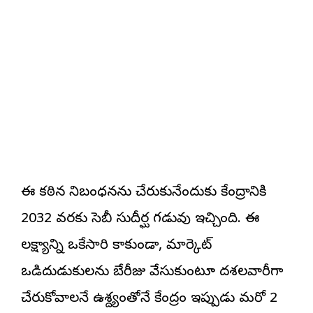
ఈ కఠిన నిబంధనను చేరుకునేందుకు కేంద్రానికి
2032 వరకు సెబీ సుదీర్ఘ గడువు ఇచ్చింది. ఈ
లక్ష్యాన్ని ఒకేసారి కాకుండా, మార్కెట్
ఒడిదుడుకులను బేరీజు వేసుకుంటూ దశలవారీగా
చేరుకోవాలనే ఉద్దేశ్యంతోనే కేంద్రం ఇప్పుడు మరో 2