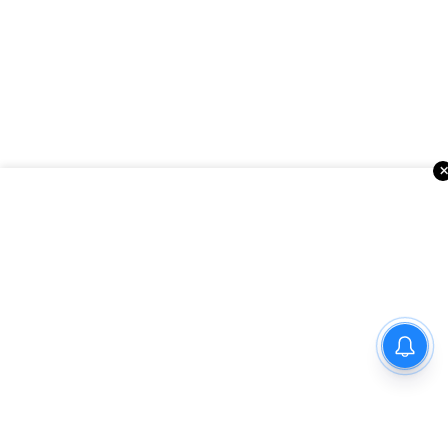
రాకింగ్ స్టార్ యశ్ ‘టాక్సిక్’ లవ్
రివెంజ్ యాక్షన్ మాగ్నమ్ ఓపస్‌
ట్రైలర్ లాంచ్