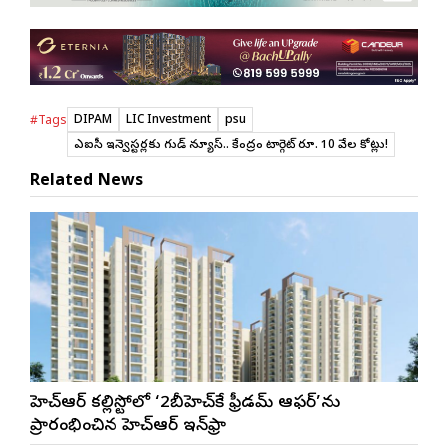
DIPAM
LIC Investment
psu
#Tags
ఎల్ఐసీ ఇన్వెస్టర్లకు గుడ్ న్యూస్.. కేంద్రం టార్గెట్ రూ. 10 వేల కోట్లు!
Related News
జీహెచ్ఆర్ కల్లిస్టోలో ‘2బీహెచ్‌కే ఫ్రీడమ్ ఆఫర్’ను
ప్రారంభించిన జీహెచ్ఆర్ ఇన్‌ఫ్రా