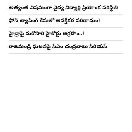
అత్యంత విషమంగా వైద్య విద్యార్థిని ప్రియాంక పరిస్థితి
ఫోన్ ట్యాపింగ్ కేసులో ఆసక్తికర పరిణామం!
హైడ్రాపై మరోసారి హైకోర్టు ఆగ్రహం..!
రాజమండ్రి ఘటనపై సీఎం చంద్రబాబు సీరియస్