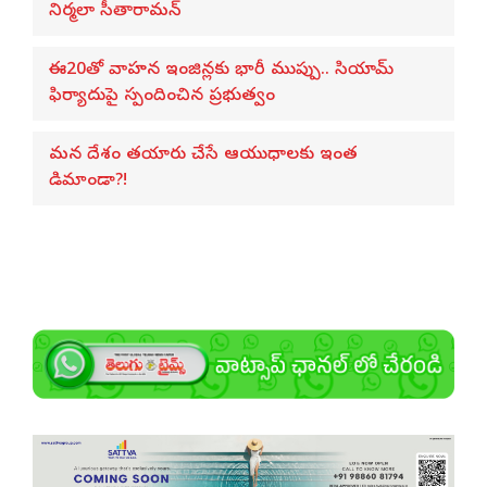
నిర్మలా సీతారామన్
ఈ20తో వాహన ఇంజిన్లకు భారీ ముప్పు.. సియామ్
ఫిర్యాదుపై స్పందించిన ప్రభుత్వం
మన దేశం తయారు చేసే ఆయుధాలకు ఇంత
డిమాండా?!