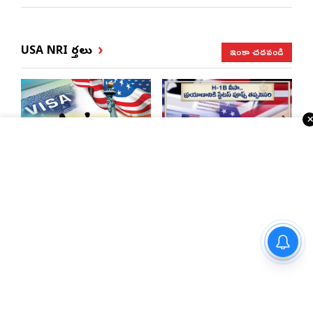
ఇంకా చదవండి
USA NRI వార్తలు
భారత్, చైనాలకు తగ్గిన
ఎన్నారైలకు బిగ్ అలర్ట్..
ఎఫ్-1 వీసాలు.. సీఐఎస్
H-1B వీసాదారులకు
నివేదిక..!
ప్రయాణ సమయంలో
స్టేటస్ ప్రూఫ్స్ తప్పనిసరి..!
హై బీపీ పేషెంట్లు తప్పక
తెలుసుకోవాల్సిన బెస్ట్ డైట్ ప్లాన్
సెయింట్ లూయిస్‌లో
ఎన్నారై కష్టాలపై
నాట్స్ ఉచిత వైద్య శిబిరం
పంచ్‌లతో నవ్వించిన
నవీన్ పోలిశెట్టి