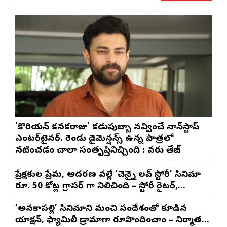
‘కొరియన్ కనకరాజు’ కడుపుబ్బా నవ్వించే నాన్‌స్టాప్
ఎంటర్‌టైనర్. రెండు డైమెన్షన్స్ ఉన్న పాత్రలో
నటించడం చాలా సంతృప్తినిచ్చింది : వరుణ్ తేజ్
ప్రేక్షకుల ప్రేమ, ఆదరణ వల్లే ‘చెన్నై లవ్ స్టోరీ’ సినిమా
రూ. 50 కోట్ల గ్రాసర్ గా నిలిచింది – స్టోరీ రైటర్,
ప్రొడ్యూసర్ సాయి రాజేష్
‘అనకాపల్లి’ సినిమాని మంచి సందేశంతో కూడిన
యాక్షన్, ఫ్యామిలీ డ్రామాగా రూపొందించాం – నిర్మాతలు