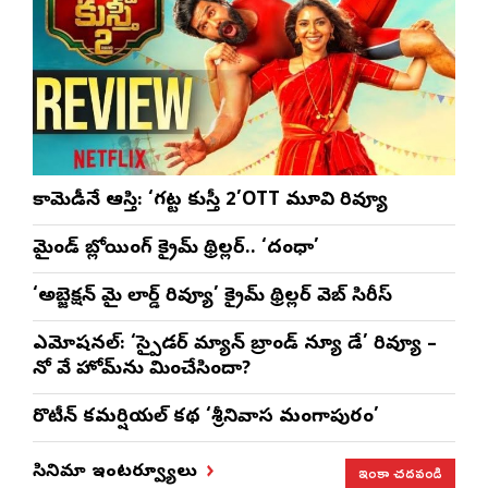
కామెడీనే ఆస్తి: ‘గట్ట కుస్తీ 2’OTT మూవి రివ్యూ
మైండ్ బ్లోయింగ్ క్రైమ్ థ్రిల్లర్.. ‘దంధా’
‘అబ్జెక్ష‌న్ మై లార్డ్ రివ్యూ’ క్రైమ్ థ్రిల్ల‌ర్ వెబ్ సిరీస్
ఎమోష‌న‌ల్‌: ‘స్పైడర్ మ్యాన్ బ్రాండ్ న్యూ డే’ రివ్యూ –
నో వే హోమ్‌ను మించేసిందా?
రొటీన్‌ కమర్షియల్‌ కథ ‘శ్రీనివాస మంగాపురం’
ఇంకా చదవండి
సినిమా ఇంటర్వ్యూలు