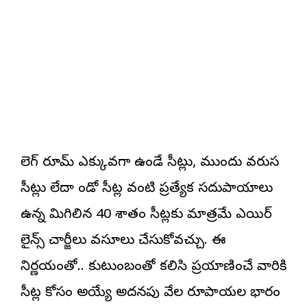
లెగ్ రూమ్ ఎక్కువగా ఉండే సీట్లు, ముందు వరుస
సీట్లు లేదా విండో సీట్ల వంటి ప్రత్యేక సదుపాయాలు
ఉన్న మిగిలిన 40 శాతం సీట్లకు మాత్రమే ఎయిర్‌
లైన్స్ చార్జీలు వసూలు చేసుకోవచ్చు. ఈ
నిర్ణయంతో.. కుటుంబంతో కలిసి ప్రయాణించే వారికి
సీట్ల కోసం అయ్యే అదనపు వేల రూపాయల భారం