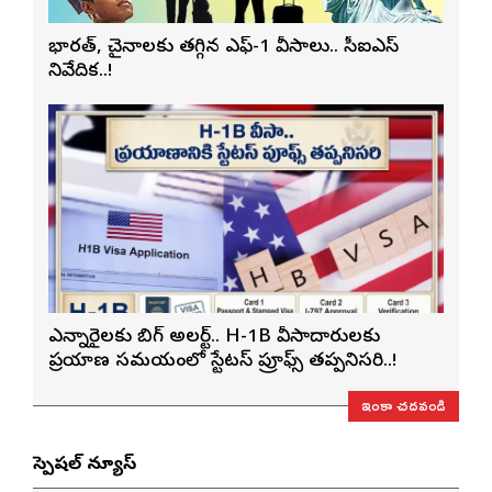
భారత్, చైనాలకు తగ్గిన ఎఫ్-1 వీసాలు.. సీఐఎస్
నివేదిక..!
ఎన్నారైలకు బిగ్ అలర్ట్.. H-1B వీసాదారులకు
ప్రయాణ సమయంలో స్టేటస్ ప్రూఫ్స్ తప్పనిసరి..!
ఇంకా చదవండి
స్పెషల్ న్యూస్