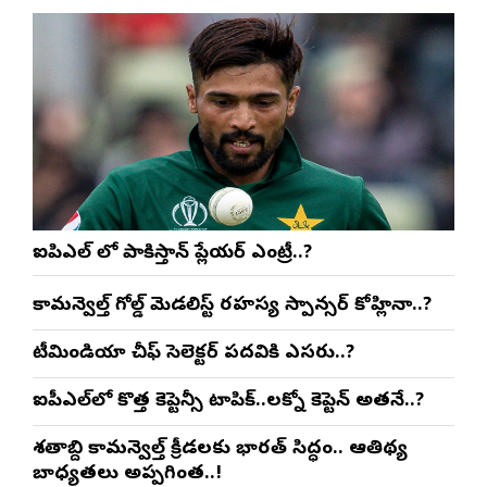
ఐపిఎల్ లో పాకిస్తాన్ ప్లేయర్ ఎంట్రీ..?
కామన్వెల్త్ గోల్డ్ మెడలిస్ట్ రహస్య స్పాన్సర్ కోహ్లినా..?
టీమిండియా చీఫ్ సెలెక్టర్ పదవికి ఎసరు..?
ఐపీఎల్‌లో కొత్త కెప్టెన్సీ టాపిక్..లక్నో కెప్టెన్ అతనే..?
శతాబ్ది కామన్వెల్త్ క్రీడలకు భారత్ సిద్ధం.. ఆతిథ్య
బాధ్యతలు అప్పగింత..!