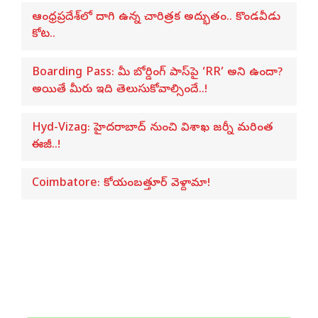
ఆంధ్రప్రదేశ్‌లో దాగి ఉన్న చారిత్రక అద్భుతం.. కొండవీడు
కోట..
Boarding Pass: మీ బోర్డింగ్ పాస్‌పై ‘RR’ అని ఉందా?
అయితే మీరు ఇది తెలుసుకోవాల్సిందే..!
Hyd-Vizag: హైదరాబాద్ నుంచి విశాఖ జర్నీ మరింత
ఈజీ..!
Coimbatore: కోయంబత్తూర్ వెళ్దామా!