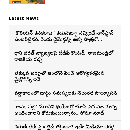
Latest News
‘కొరియన్ కనకరాజు’ కడుపుబ్బా నవ్వించే నాన్‌స్టాప్
ఎంటర్‌టైనర్. రెండు డైమెన్షన్స్ ఉన్న పాత్రలో
నటించడం చాలా సంతృప్తినిచ్చింది : వరుణ్ తేజ్
మార్గాని భరత్ వ్యాఖ్యలపై టీడీపీ కౌంటర్.. రాజమండ్రిలో
రాజకీయ రచ్చ..
తక్కువ ఖర్చుతో ఇంట్లోనే పెంచే ఆరోగ్యకరమైన
మైక్రోగ్రీన్స్ ఇవే!
వర్షాకాలంలో జుట్టు సమస్యలకు నేచురల్ సొల్యూషన్
‘అనకాపల్లి’ మూవీని థియేటర్లో చూసి పెద్ద విజయాన్ని
అందించాలని కోరుకుంటున్నాను.. సోనూ సూద్
వరుణ్ తేజ్‌ పై ఒత్తిడి తగ్గిందా? ఇదేం మీడియా లెక్క!