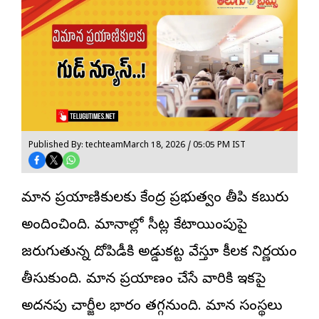
Published By: techteam
March 18, 2026 / 05:05 PM IST
విమాన ప్రయాణికులకు కేంద్ర ప్రభుత్వం తీపి కబురు
అందించింది. విమానాల్లో సీట్ల కేటాయింపుపై
జరుగుతున్న దోపిడీకి అడ్డుకట్ట వేస్తూ కీలక నిర్ణయం
తీసుకుంది. విమాన ప్రయాణం చేసే వారికి ఇకపై
అదనపు చార్జీల భారం తగ్గనుంది. విమాన సంస్థలు