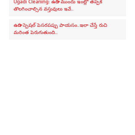
Ugadi Cleaning: ఉగాది ముందు ఇంట్లో తప్పక
తొలగించాల్సిన వస్తువులు ఇవే..
ఉగాది స్పెషల్ పెసరపప్పు పాయసం..ఇలా చేస్తే రుచి
మరింత పెరుగుతుంది..