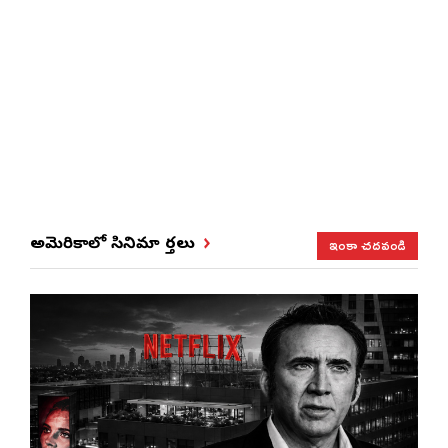
ఇంకా చదవండి
అమెరికాలో సినిమా వార్తలు