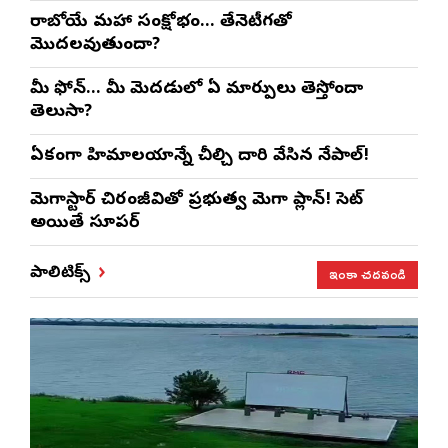
రాబోయే మహా సంక్షోభం… తేనెటీగతో
మొదలవుతుందా?
మీ ఫోన్… మీ మెదడులో ఏ మార్పులు తెస్తోందా
తెలుసా?
ఏకంగా హిమాలయాన్నే చీల్చి దారి వేసిన నేపాల్!
మెగాస్టార్ చిరంజీవితో ప్రభుత్వ మెగా ప్లాన్! సెట్
అయితే సూపర్
ఇంకా చదవండి
పాలిటిక్స్