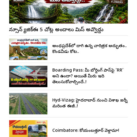
మాన్సూన్ మ్యాజిక్ఈ 5 చోట్ల అందాలు మిస్ అవ్వొద్దు
ఆంధ్రప్రదేశ్‌లో దాగి ఉన్న చారిత్రక అద్భుతం..
కొండవీడు కోట..
Boarding Pass: మీ బోర్డింగ్ పాస్‌పై ‘RR’
అని ఉందా? అయితే మీరు ఇది
తెలుసుకోవాల్సిందే..!
Hyd-Vizag: హైదరాబాద్ నుంచి విశాఖ జర్నీ
మరింత ఈజీ..!
Coimbatore: కోయంబత్తూర్ వెళ్దామా!