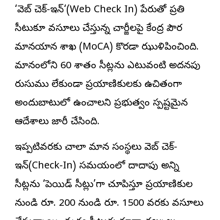
‘
వెబ్ చెక్-ఇన్
‘(Web Check In) పేరుతో ప్రతి
సీటుకూ వసూలు చేస్తున్న చార్జీలపై కేంద్ర పౌర
విమానయాన శాఖ (MoCA) కొరడా ఝుళిపించింది.
విమానంలోని 60 శాతం సీట్లను ఎటువంటి అదనపు
రుసుము లేకుండా ప్రయాణికులకు ఉచితంగా
అందుబాటులో ఉంచాలని ప్రభుత్వం స్పష్టమైన
ఆదేశాలు జారీ చేసింది.
ఇప్పటివరకు చాలా విమాన సంస్థలు వెబ్ చెక్-
ఇన్(Check-In) సమయంలో దాదాపు అన్ని
సీట్లను ‘పెయిడ్ సీట్లు’గా చూపిస్తూ ప్రయాణికుల
నుండి రూ. 200 నుండి రూ. 1500 వరకు వసూలు