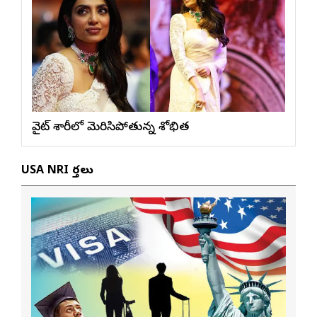
వైట్ శారీలో మెరిసిపోతున్న శోభిత
USA NRI వార్తలు