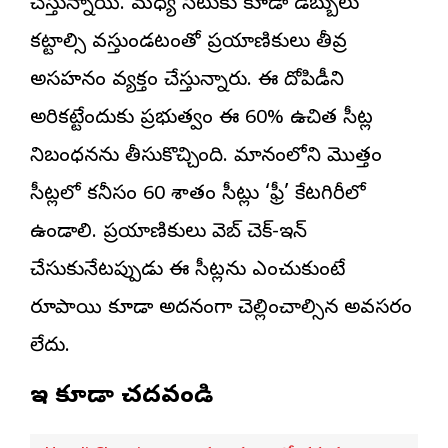
చేస్తున్నాయి. మధ్య సీటుకు కూడా డబ్బులు
కట్టాల్సి వస్తుండటంతో ప్రయాణికులు తీవ్ర
అసహనం వ్యక్తం చేస్తున్నారు. ఈ దోపిడీని
అరికట్టేందుకు ప్రభుత్వం ఈ 60% ఉచిత సీట్ల
నిబంధనను తీసుకొచ్చింది. విమానంలోని మొత్తం
సీట్లలో కనీసం 60 శాతం సీట్లు ‘ఫ్రీ’ కేటగిరీలో
ఉండాలి. ప్రయాణికులు వెబ్ చెక్-ఇన్
చేసుకునేటప్పుడు ఈ సీట్లను ఎంచుకుంటే
రూపాయి కూడా అదనంగా చెల్లించాల్సిన అవసరం
లేదు.
ఇవి కూడా చదవండి