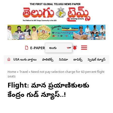
E-PAPER
USA తెలుగు వార్తలు
పాలిటిక్స్
సినిమా
టాపిక్స్
స్పెషల్ న్యూస్
Home
»
Travel
» Need not pay selection charge for 60 percent flight
seats
Flight: విమాన ప్రయాణికులకు
కేంద్రం గుడ్ న్యూస్..!