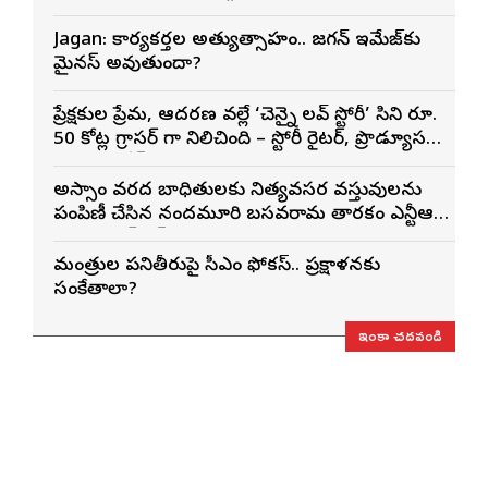
Jagan: కార్యకర్తల అత్యుత్సాహం.. జగన్ ఇమేజ్‌కు
మైనస్ అవుతుందా?
ప్రేక్షకుల ప్రేమ, ఆదరణ వల్లే ‘చెన్నై లవ్ స్టోరీ’ సినిమా రూ.
50 కోట్ల గ్రాసర్ గా నిలిచింది – స్టోరీ రైటర్, ప్రొడ్యూసర్
సాయి రాజేష్
అస్సాం వరద బాధితులకు నిత్యవసర వస్తువులను
పంపిణీ చేసిన నందమూరి బసవరామ తారకం ఎన్టీఆర్
చారిటబుల్ ట్రస్ట్
మంత్రుల పనితీరుపై సీఎం ఫోకస్.. ప్రక్షాళనకు
సంకేతాలా?
ఇంకా చదవండి