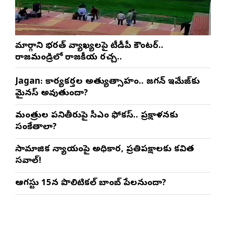
మార్గాని భరత్ వ్యాఖ్యలపై టీడీపీ కౌంటర్..
రాజమండ్రిలో రాజకీయ రచ్చ..
Jagan: కార్యకర్తల అత్యుత్సాహం.. జగన్ ఇమేజ్‌కు
మైనస్ అవుతుందా?
మంత్రుల పనితీరుపై సీఎం ఫోకస్.. ప్రక్షాళనకు
సంకేతాలా?
సామాజిక న్యాయంపై అధికార, ప్రతిపక్షాలకు కవిత
సవాల్!
ఆగస్టు 15న పొలిటికల్ బాంబ్ పేలనుందా?