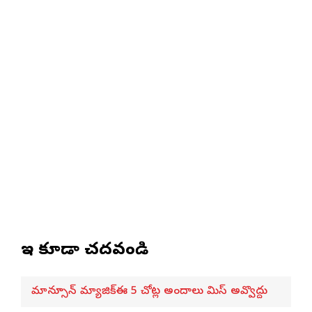
ఇవి కూడా చదవండి
మాన్సూన్ మ్యాజిక్ఈ 5 చోట్ల అందాలు మిస్ అవ్వొద్దు