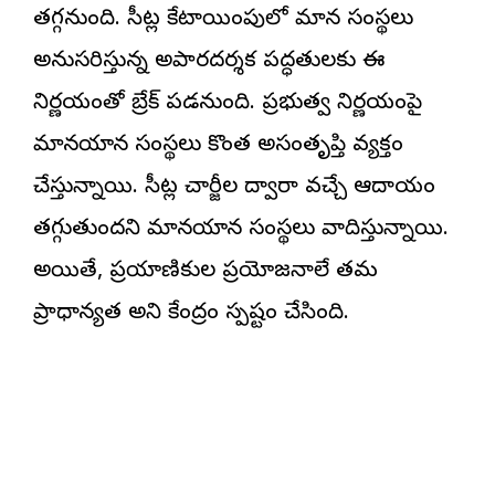
తగ్గనుంది. సీట్ల కేటాయింపులో విమాన సంస్థలు
అనుసరిస్తున్న అపారదర్శక పద్ధతులకు ఈ
నిర్ణయంతో బ్రేక్ పడనుంది. ప్రభుత్వ నిర్ణయంపై
విమానయాన సంస్థలు కొంత అసంతృప్తి వ్యక్తం
చేస్తున్నాయి. సీట్ల చార్జీల ద్వారా వచ్చే ఆదాయం
తగ్గుతుందని విమానయాన సంస్థలు వాదిస్తున్నాయి.
అయితే, ప్రయాణికుల ప్రయోజనాలే తమ
ప్రాధాన్యత అని కేంద్రం స్పష్టం చేసింది.