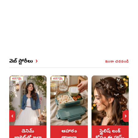
ఇంకా చదవండి
వెబ్ స్టోరీలు
డెనిమ్
ఆహారం
స్టైలిష్ లుక్
జాకెట్‌తో ఇలా
తాజాగా
కోసం ఈ హాఫ్-