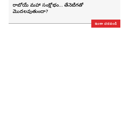
రాబోయే మహా సంక్షోభం… తేనెటీగతో
మొదలవుతుందా?
ఇంకా చదవండి