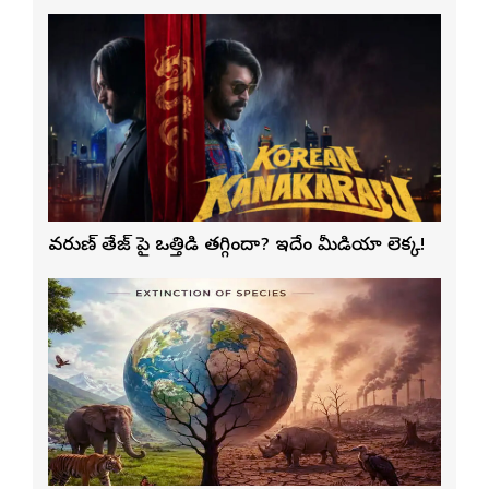
వరుణ్ తేజ్‌ పై ఒత్తిడి తగ్గిందా? ఇదేం మీడియా లెక్క!