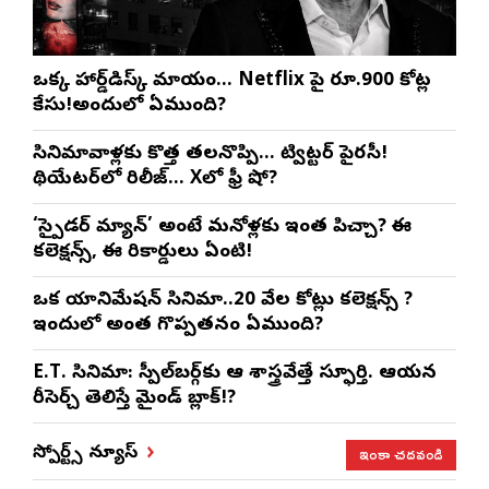
ఒక్క హార్డ్‌డిస్క్ మాయం… Netflix పై రూ.900 కోట్ల
కేసు!అందులో ఏముంది?
సినిమావాళ్లకు కొత్త తలనొప్పి… ట్విట్టర్ పైరసీ!
థియేటర్‌లో రిలీజ్… Xలో ఫ్రీ షో?
‘స్పైడర్ మ్యాన్’ అంటే మనోళ్లకు ఇంత పిచ్చా? ఈ
కలెక్షన్స్, ఈ రికార్డులు ఏంటి!
ఒక యానిమేషన్ సినిమా..20 వేల కోట్లు కలెక్షన్స్ ?
ఇందులో అంత గొప్పతనం ఏముంది?
E.T. సినిమా: స్పీల్‌బర్గ్‌కు ఆ శాస్త్రవేత్తే స్ఫూర్తి. ఆయన
రీసెర్చ్ తెలిస్తే మైండ్ బ్లాక్!?
ఇంకా చదవండి
స్పోర్ట్స్ న్యూస్