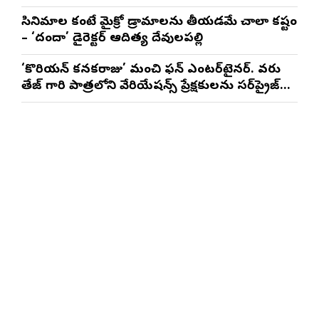
త్రినాథరావు నక్కిన, కాండ్రేగుల నాయుడు
సినిమాల కంటే మైక్రో డ్రామాలను తీయడమే చాలా కష్టం
– ‘దందా’ డైరెక్ట‌ర్ ఆదిత్య దేవులపల్లి
‘కొరియన్ కనకరాజు’ మంచి ఫన్ ఎంటర్‌టైనర్. వరుణ్
తేజ్ గారి పాత్రలోని వేరియేషన్స్ ప్రేక్షకులను సర్‌ప్రైజ్
చేస్తాయి : దర్శకుడు మేర్లపాక గాంధీ